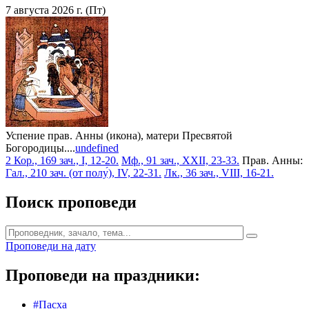
7 августа 2026 г. (Пт)
Успение прав. Анны (икона), матери Пресвятой
Богородицы....
undefined
2 Кор., 169 зач., I, 12-20.
Мф., 91 зач., XXII, 23-33.
Прав. Анны:
Гал., 210 зач. (от полу́), IV, 22-31.
Лк., 36 зач., VIII, 16-21.
Поиск проповеди
Проповеди на дату
Проповеди на праздники:
#Пасха