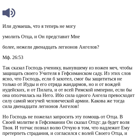
Или думаешь, что я теперь не могу
умолить Отца, и Он представит Мне
более, нежели двенадцать легионов Ангелов?
Мф. 26:53
Так сказал Господь ученику, вынувшему из ножен меч, чтобы
защищать своего Учителя в Гефсиманском саду. Из этих слов
ясно, что Господь, если б захотел, смог бы защититься не
только от Иуды и его отряда жандармов, но и от вождей
иудейских, и от Пилата, и от всей Римской империи, если бы
она ополчилась на Него. Ибо сила одного Ангела превосходит
силу самой могучей человеческой армии. Какова же тогда
сила двенадцати легионов Ангелов!
Но Господь не пожелал запросить эту помощь от Отца. В
Своей молитве в Гефсимании Он сказал Отцу: да будет воля
Твоя. И тотчас познал волю Отчую в том, что надлежит Ему
претерпеть страдания, и согласился с волей Своего Отца, и