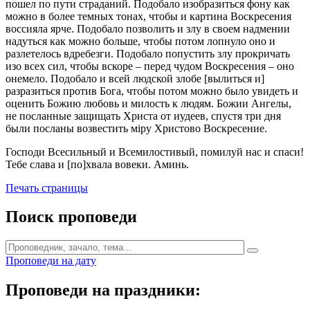
пошел по пути страданий. Подобало изобразиться фону как
можно в более темных тонах, чтобы и картина Воскресения
воссияла ярче. Подобало позволить и злу в своем надмении
надуться как можно больше, чтобы потом лопнуло оно и
разлетелось вдребезги. Подобало попустить злу прокричать
изо всех сил, чтобы вскоре – перед чудом Воскресения – оно
онемело. Подобало и всей людской злобе [вылиться и]
разразиться против Бога, чтобы потом можно было увидеть и
оценить Божию любовь и милость к людям. Божии Ангелы,
не посланные защищать Христа от иудеев, спустя три дня
были посланы возвестить міру Христово Воскресение.
Господи Всесильный и Всемилостивый, помилуй нас и спаси!
Тебе слава и [по]хвала вовеки. Аминь.
Печать страницы
Поиск проповеди
Проповеди на дату
Проповеди на праздники: