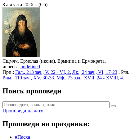
8 августа 2026 г. (Сб)
Сщмчч. Ермолая (икона), Ермиппа и Ермократа,
иереев...
undefined
Прп.:
Гал., 213 зач., V, 22 - VI, 2.
Лк., 24 зач., VI, 17-23
. Ряд.:
Рим., 119 зач., XV, 30-33.
Мф., 73 зач., XVII, 24 - XVIII, 4.
Поиск проповеди
Проповеди на дату
Проповеди на праздники:
#Пасха