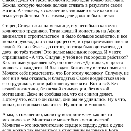
Божия, которую человек должен стяжать в результате своей
жизни. А человек, к сожалению, занимается всё каким-то
землеустройством. А на самом деле должно быть не так.
Старец Силуан жил на мельнице, и у него было какое-то
количество трудников. Тогда каждый монастырь на Афоне
занимался и строительством, и было большое хозяйство, и все
монахи руководили этим процессом, и туда приезжали тысячи
людей. Если сейчас – до сотни, то тогда было до тысячи, до
двух, до трёх тысяч! Это целые маленькие города. И у него
спрашивали: «А что, Силуан, у тебя все так хорошо работают?
Как ты ими управляешь?», он отвечает: «Да никак, я просто
молюсь за каждого». И благодать Божия ему в этом помогала.
Можете себе представить, что Бог этому человеку, Силуану, не
мог ни в чём отказать, и благодатью Своей воздействовал на
его трудников, и они работали лучше всех. Вот и всё. Без
всякой логистики, без всякой стимуляции, без всякой
мотивации. Даже не сообщая им, что он с ними делает.
Потому что, если б он сказал, они бы не удивились. Ну в что,
монах, он и должен молиться. Ну вот он и молился.
А мы, к сожалению, молитву воспринимаем как нечто
механическое. Молитва не может быть механической.
Молитва – это исключительно сердце к сердцу, душа к душе,
если можно так выразиться в отношении человека и Бога.