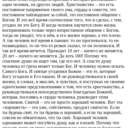
один человек, на других людей. Христианство – это есть
постоянное напряжение своего ума, сердца и совести, это
постоянное наблюдение за собой, это постоянное общение с
Богом. И это всё время соотнесение того, что я сделал, с тем,
угодно ли это Богу. И когда человек научится свою жизнь
воспринимать только через непрестанное общение с Богом,
тогда он увидит, что в нём, в его жизни хорошо, а что плохо.
А так человек всё время в панике: то он прогневался, то он
позавидовал, то он что-то резкое сказал, то он поленился. И
так всё время мечется. Проходит 10 лет – ничего не меняется,
20 лет – ничего не меняется. Да хоть 100! Потому что
спасение души он ищет там, где его нет. А спасти душу
человека от греха может только Бог. И человеку нужно искать
Самого Бога. И святые угодники Божии – это те, которые
Богу угодили и Его нашли. И он руководствовался в своей
жизни, в словах, в мыслях, в чувствах, в поступках не своими
идиотскими представлениями о том, что есть христианство, а
руководствовался непосредственно благодатью Божией,
которая, поселяясь в сердце человека, руководит этим
человеком. Святой – это не просто хороший человек. Вот эта
«хорошесть» – это уже, собственно, продукт святости. Если
ты будешь свят, то ты будешь и хороший, а если ты хороший,
совсем не обязательно, что ты свят. Хороший человек
одинаково может погубить душу, как и плохой. Потому что
спасает душу от греха исключительно одна только благодать