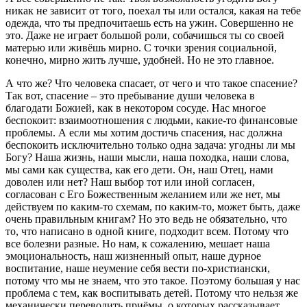
никак не зависит от того, поехал ты или остался, какая на тебе
одежда, что ты предпочитаешь есть на ужин. Совершенно не
это. Даже не играет большой роли, собачишься ты со своей
матерью или живёшь мирно. С точки зрения социальной,
конечно, мирно жить лучше, удобней. Но не это главное.
А что же? Что человека спасает, от чего и что такое спасение?
Так вот, спасение – это пребывание души человека в
благодати Божией, как в некотором сосуде. Нас многое
беспокоит: взаимоотношения с людьми, какие-то финансовые
проблемы. А если мы хотим достичь спасения, нас должна
беспокоить исключительно только одна задача: угодны ли мы
Богу? Наша жизнь, наши мысли, наша походка, наши слова,
мы сами как существа, как его дети. Он, наш Отец, нами
доволен или нет? Наш выбор тот или иной согласен,
согласован с Его Божественным желанием или же нет, мы
действуем по каким-то схемам, по каким-то, может быть, даже
очень правильным книгам? Но это ведь не обязательно, что
то, что написано в одной книге, подходит всем. Потому что
все болезни разные. Но нам, к сожалению, мешает наша
эмоциональность, наш жизненный опыт, наше дурное
воспитание, наше неумение себя вести по-христиански,
потому что мы не знаем, что это такое. Поэтому большая у нас
проблема с тем, как воспитывать детей. Потому что нельзя же
механически переводить приёмы, о которых рассказывает