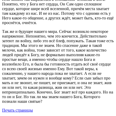
Понятно, что у Бога нет сердца, Он Сам одно сплошное
сердце, которое шире всей вселенной, причём места хватает
там каждому из нас. И не из нас. Потому что с одними есть у
Него какое-то общение, а других ждёт, может быть, кто-то ещё
проснётся, очнётся.
Так же и будущее нашего мира. Сейчас возникло некоторое
напряжение. Непонятно, чем это кончится. Действительно
затеют ли войну, либо это всё блеф, попужать. Такая тоже есть
традиция. Мы этого не знаем. Но спасение даже в такой
мелочи, как война, тоже зависит от того, какое количество
людей придёт к Богу, не формально выполняя какие-то
простые вещи, а именно чтобы сердце нашло Бога и
возлюбило Его, и была бы готовность отдать всё своё сердце
со всею своей жизнью именно Ему. Вот такой веры, к
сожалению, у нашего народа пока не хватает. А если не
хватает, зачем он нужен и вообще кому? Если сын забыл про
мать и не звонит, не пишет, не приезжает, и она не знает, жив
он или нет, то какая разница, жив он или нет. Это
непринципиально. Конечно, Бог знает всё про каждого. Но на
то он и Бог. Но так ли мы знаем нашего Бога, Которого
познали наши святые?
Печать страницы