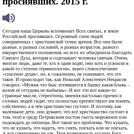
просиявших. 2015 г.
Сегодня наша Церковь вспоминает Всех святых, в земле
Российской просиявших. Огромный сонм людей
совершенных с христианской точки зрения. Все они были
разные, и разных сословий, и разных возрастов, разного
имущественного положения, но всех их объединила благодать
Святаго Духа, которая и соделывает человека святым. Очень
многие люди, даже те, кто в храм ходят, они хоть и усвоили в
какой-то степени терминологию, знают словосочетание
«спасение души», но, к сожалению, не понимают, что это
такое. И происходит так, как Николай Алексеевич Некрасов
говорил: «Мужик что бык: втемяшится в башку какая блажь –
колом её оттудова не выбьешь». И вот эти вот какие-то
странные мысли, стереотипы, мнения настолько прочно в
головах людей сидят, что полностью препятствуют им понять,
собственно, а в чём христианство состоит. И поэтому, как
маленькие дети, они думают, что всё христианство состоит в
том, чтоб в среду Петровским постом съесть мороженое или
подождать до пятницы. Вот такие все проблемы. Что кушать,
что не кушать, что надеть, что снять, поехать или не поехать.
А всё совершенно не так. Твоя возможность угодить Богу