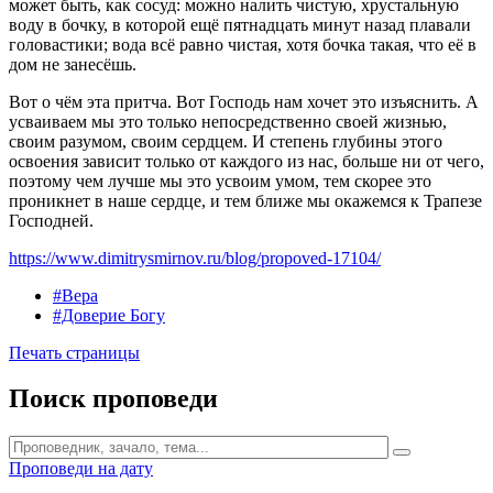
может быть, как сосуд: можно налить чистую, хрустальную
воду в бочку, в которой ещё пятнадцать минут назад плавали
головастики; вода всё равно чистая, хотя бочка такая, что её в
дом не занесёшь.
Вот о чём эта притча. Вот Господь нам хочет это изъяснить. А
усваиваем мы это только непосредственно своей жизнью,
своим разумом, своим сердцем. И степень глубины этого
освоения зависит только от каждого из нас, больше ни от чего,
поэтому чем лучше мы это усвоим умом, тем скорее это
проникнет в наше сердце, и тем ближе мы окажемся к Трапезе
Господней.
https://www.dimitrysmirnov.ru/blog/propoved-17104/
#Вера
#Доверие Богу
Печать страницы
Поиск проповеди
Проповеди на дату