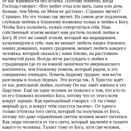
от нас взаимности без остатка. Поэтому понятно, когда
Господь говорит: «Кто любит отца или мать, сына или дочь
больше, чем Меня, он Меня не достоин». Страшно звучит?
Страшно. Но это только так звучит. На самом деле подлинная,
глубокая любовь к ближнему возможна только в любви к Богу.
Чтобы Бога полюбить, нужно отвергнуться себя. Наш
собственный эгоизм мешает нам достичь полной любви к
Богу. И этот же самый эгоизм, который мы выращиваем,
культивируем в себе, нам же мешает любить наших ближних,
наших домашних, наших сродников, мешает любить каждого
человека, который оказался с нами близко, на расстоянии
вытянутой руки. Всегда легче рассуждать о любви к
страдающим где-то на южной оконечности американского
континента, чем ближнему помочь, который рядом, и это
совершенно очевидно. Помочь бедному труднее, чем вести
разговоры в пользу бедных. Это всегда так. А Христос ждёт
от нас деятельной любви, поэтому Он нас зовёт именно в это
Царствие. Ещё ни один человек не пожалел о том, что кто-то
из его ближних возлюбил Бога, потому что от этого всем
вокруг хорошо. Как преподобный говорил: «А ты стяжи
мирный дух, и вокруг тебя спасутся тысячи». От одного
только отблеска того света, который ты получишь от Бога,
потому что даже отражённым светом человек может питаться.
Как люди питаются от того света, который заключён в таланте
какого-то человека. Талант тоже от Бога, хотя сам человек,