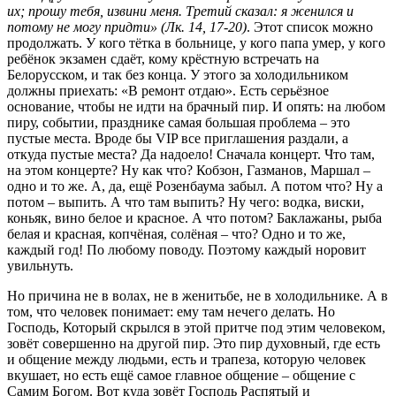
их; прошу тебя, извини меня. Третий сказал: я женился и
потому не могу придти» (Лк. 14, 17-20)
. Этот список можно
продолжать. У кого тётка в больнице, у кого папа умер, у кого
ребёнок экзамен сдаёт, кому крёстную встречать на
Белорусском, и так без конца. У этого за холодильником
должны приехать: «В ремонт отдаю». Есть серьёзное
основание, чтобы не идти на брачный пир. И опять: на любом
пиру, событии, празднике самая большая проблема – это
пустые места. Вроде бы VIP все приглашения раздали, а
откуда пустые места? Да надоело! Сначала концерт. Что там,
на этом концерте? Ну как что? Кобзон, Газманов, Маршал –
одно и то же. А, да, ещё Розенбаума забыл. А потом что? Ну а
потом – выпить. А что там выпить? Ну чего: водка, виски,
коньяк, вино белое и красное. А что потом? Баклажаны, рыба
белая и красная, копчёная, солёная – что? Одно и то же,
каждый год! По любому поводу. Поэтому каждый норовит
увильнуть.
Но причина не в волах, не в женитьбе, не в холодильнике. А в
том, что человек понимает: ему там нечего делать. Но
Господь, Который скрылся в этой притче под этим человеком,
зовёт совершенно на другой пир. Это пир духовный, где есть
и общение между людьми, есть и трапеза, которую человек
вкушает, но есть ещё самое главное общение – общение с
Самим Богом. Вот куда зовёт Господь Распятый и