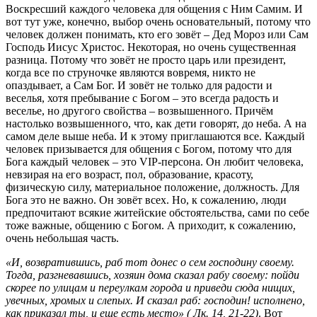
Воскресший каждого человека для общения с Ним Самим. И
вот тут уже, конечно, выбор очень основательный, потому что
человек должен понимать, кто его зовёт – Дед Мороз или Сам
Господь Иисус Христос. Некоторая, но очень существенная
разница. Потому что зовёт не просто царь или президент,
когда все по струночке являются вовремя, никто не
опаздывает, а Сам Бог. И зовёт не только для радости и
веселья, хотя пребывание с Богом – это всегда радость и
веселье, но другого свойства – возвышенного. Причём
настолько возвышенного, что, как дети говорят, до неба. А на
самом деле выше неба. И к этому приглашаются все. Каждый
человек призывается для общения с Богом, потому что для
Бога каждый человек – это VIP-персона. Он любит человека,
невзирая на его возраст, пол, образование, красоту,
физическую силу, материальное положение, должность. Для
Бога это не важно. Он зовёт всех. Но, к сожалению, люди
предпочитают всякие житейские обстоятельства, сами по себе
тоже важные, общению с Богом. А приходит, к сожалению,
очень небольшая часть.
«И, возвратившись, раб тот донес о сем господину своему.
Тогда, разгневавшись, хозяин дома сказал рабу своему: пойди
скорее по улицам и переулкам города и приведи сюда нищих,
увечных, хромых и слепых. И сказал раб: господин! исполнено,
как приказал ты, и еще есть место» ( Лк. 14, 21-22)
. Вот