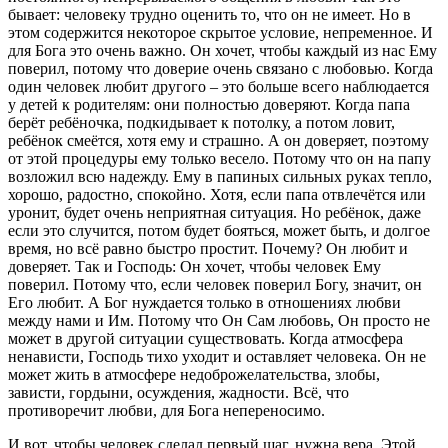
бывает: человеку трудно оценить то, что он не имеет. Но в
этом содержится некоторое скрытое условие, непременное. И
для Бога это очень важно. Он хочет, чтобы каждый из нас Ему
поверил, потому что доверие очень связано с любовью. Когда
один человек любит другого – это больше всего наблюдается
у детей к родителям: они полностью доверяют. Когда папа
берёт ребёночка, подкидывает к потолку, а потом ловит,
ребёнок смеётся, хотя ему и страшно. А он доверяет, поэтому
от этой процедуры ему только весело. Потому что он на папу
возложил всю надежду. Ему в папиных сильных руках тепло,
хорошо, радостно, спокойно. Хотя, если папа отвлечётся или
уронит, будет очень неприятная ситуация. Но ребёнок, даже
если это случится, потом будет бояться, может быть, и долгое
время, но всё равно быстро простит. Почему? Он любит и
доверяет. Так и Господь: Он хочет, чтобы человек Ему
поверил. Потому что, если человек поверил Богу, значит, он
Его любит. А Бог нуждается только в отношениях любви
между нами и Им. Потому что Он Сам любовь, Он просто не
может в другой ситуации существовать. Когда атмосфера
ненависти, Господь тихо уходит и оставляет человека. Он не
может жить в атмосфере недоброжелательства, злобы,
зависти, гордыни, осуждения, жадности. Всё, что
противоречит любви, для Бога непереносимо.
И вот, чтобы человек сделал первый шаг, нужна вера. Этой