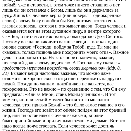
поймёт уже к старости, в этом тоже ничего страшного нет,
лишь бы он оставался с Богом, лишь бы они держались за
руку. Лишь бы человек верил (или доверял – однокоренное
слово) своему Богу и любил бы Его, потому что это есть
главная заповедь, которая и открывает двери. Тогда человек и
оказывается вот на этом духовном пиру, в центре которого
Сам Бог, и питается не яствами, а благодатью Духа Святого.
Поэтому все наши какие-то важные вещи… вот как один
юноша сказал: «Господи, пойду за Тобой, куда Ты мне ни
скажешь, только позволь мне похоронить моего отца». Важное
дело – похороны отца. Ну кто спорит: конечно, важное,
последний долг своему родителю. А Господь ему сказал:
«…
предоставь мертвым погребать своих мертвецов» (Мф. 8,
22)
. Бывают вещи настолько важные, что можно даже
отложить похороны своего отца или переложить на других
людей. Походи по улицам: покойников не валяется, все
похоронены. Это не важно – по сравнению с тем, что Он ему
предлагал: «Иди за Мной, стань Моим учеником». В тот
момент, исторический момент бытия этого молодого
человека, этот призыв Божий – это было самое главное в его
жизни. Господь его зовёт: вот сейчас пойдём на этот брачный
пир, или ты останешься с очень важными, вполне
благопристойными и приличными земными делами. Вот это
надо всегда почувствовать. Если человек хочет достичь