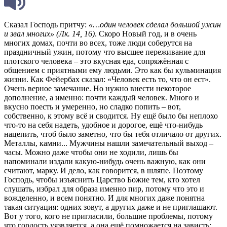
Сказал Господь притчу:
«…один человек сделал большой ужин
и звал многих» (Лк. 14, 16)
. Скоро Новый год, и в очень
многих домах, почти во всех, тоже люди соберутся на
праздничный ужин, потому что высшее переживание для
плотского человека – это вкусная еда, сопряжённая с
общением c приятными ему людьми. Это как бы кульминация
жизни. Как Фейербах сказал: «Человек есть то, что он ест».
Очень верное замечание. Но нужно внести некоторое
дополнение, а именно: почти каждый человек. Много и
вкусно поесть и умеренно, но сладко попить – вот,
собственно, к этому всё и сводится. Ну ещё было бы неплохо
что-то на себя надеть, удобное и дорогое, ещё что-нибудь
нацепить, чтоб было заметно, что бы тебя отличало от других.
Металлы, камни... Мужчины нашли замечательный выход –
часы. Можно даже чтобы они не ходили, лишь бы
напоминали издали какую-нибудь очень важную, как они
считают, марку. И дело, как говорится, в шляпе. Поэтому
Господь, чтобы изъяснить Царство Божие тем, кто хотел
слушать, избрал для образа именно пир, потому что это и
вожделенно, и всем понятно. И для многих даже понятна
такая ситуация: одних зовут, а других даже и не приглашают.
Вот у того, кого не пригласили, большие проблемы, потому
что гордость уязвляется, а она ещё помножается на зависть: