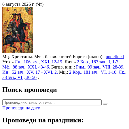
6 августа 2026 г. (Чт)
Мц. Христины. Мчч. блгвв. князей Бориса (икона)...
undefined
Утр. -
Лк., 106 зач., XXI, 12-19.
Лит. -
2 Кор., 167 зач., I, 1-7.
Мф., 88 зач., XXI, 43-46.
Блгвв. кнн.:
Рим., 99 зач., VIII, 28-39.
Ин., 52 зач., XV, 17 - XVI, 2.
Мц.:
2 Кор., 181 зач., VI, 1-10.
Лк.,
33 зач., VII, 36-50
.
Поиск проповеди
Проповеди на дату
Проповеди на праздники: