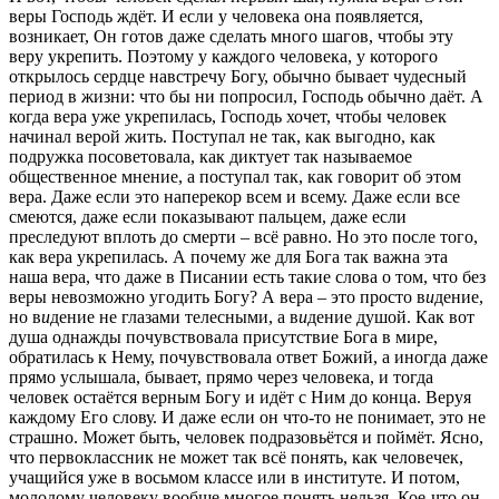
веры Господь ждёт. И если у человека она появляется,
возникает, Он готов даже сделать много шагов, чтобы эту
веру укрепить. Поэтому у каждого человека, у которого
открылось сердце навстречу Богу, обычно бывает чудесный
период в жизни: что бы ни попросил, Господь обычно даёт. А
когда вера уже укрепилась, Господь хочет, чтобы человек
начинал верой жить. Поступал не так, как выгодно, как
подружка посоветовала, как диктует так называемое
общественное мнение, а поступал так, как говорит об этом
вера. Даже если это наперекор всем и всему. Даже если все
смеются, даже если показывают пальцем, даже если
преследуют вплоть до смерти – всё равно. Но это после того,
как вера укрепилась. А почему же для Бога так важна эта
наша вера, что даже в Писании есть такие слова о том, что без
веры невозможно угодить Богу? А вера – это просто в
и
дение,
но в
и
дение не глазами телесными, а в
и
дение душой. Как вот
душа однажды почувствовала присутствие Бога в мире,
обратилась к Нему, почувствовала ответ Божий, а иногда даже
прямо услышала, бывает, прямо через человека, и тогда
человек остаётся верным Богу и идёт с Ним до конца. Веруя
каждому Его слову. И даже если он что-то не понимает, это не
страшно. Может быть, человек подразовьётся и поймёт. Ясно,
что первоклассник не может так всё понять, как человечек,
учащийся уже в восьмом классе или в институте. И потом,
молодому человеку вообще многое понять нельзя. Кое-что он