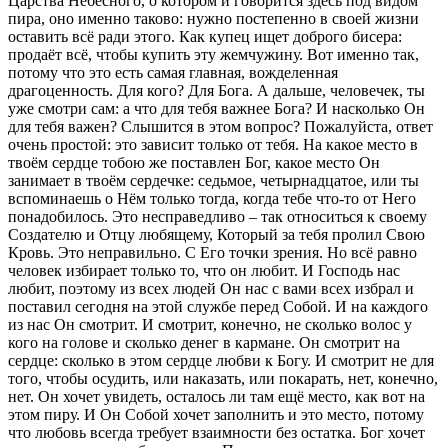
Царства Небесного, о котором и говорится здесь под видом
пира, оно именно таково: нужно постепенно в своей жизни
оставить всё ради этого. Как купец ищет доброго бисера:
продаёт всё, чтобы купить эту жемчужину. Вот именно так,
потому что это есть самая главная, вожделенная
драгоценность. Для кого? Для Бога. А дальше, человечек, ты
уже смотри сам: а что для тебя важнее Бога? И насколько Он
для тебя важен? Слышится в этом вопрос? Пожалуйста, ответ
очень простой: это зависит только от тебя. На какое место в
твоём сердце тобою же поставлен Бог, какое место Он
занимает в твоём сердечке: седьмое, четырнадцатое, или ты
вспоминаешь о Нём только тогда, когда тебе что-то от Него
понадобилось. Это несправедливо – так относиться к своему
Создателю и Отцу любящему, Который за тебя пролил Свою
Кровь. Это неправильно. С Его точки зрения. Но всё равно
человек избирает только то, что он любит. И Господь нас
любит, поэтому из всех людей Он нас с вами всех избрал и
поставил сегодня на этой службе перед Собой. И на каждого
из нас Он смотрит. И смотрит, конечно, не сколько волос у
кого на голове и сколько денег в кармане. Он смотрит на
сердце: сколько в этом сердце любви к Богу. И смотрит не для
того, чтобы осудить, или наказать, или покарать, нет, конечно,
нет. Он хочет увидеть, осталось ли там ещё место, как вот на
этом пиру. И Он Собой хочет заполнить и это место, потому
что любовь всегда требует взаимности без остатка. Бог хочет