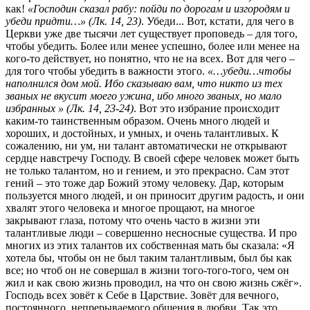
как!
«Господин сказал рабу: пойди по дорогам и изгородям и
убеди придти…» (Лк. 14, 23)
. Убеди... Вот, кстати, для чего в
Церкви уже две тысячи лет существует проповедь – для того,
чтобы убедить. Более или менее успешно, более или менее на
кого-то действует, но понятно, что не на всех. Вот для чего –
для того чтобы убедить в важности этого.
«…убеди…чтобы
наполнился дом мой. Ибо сказываю вам, что никто из тех
званых не вкусит моего ужина, ибо много званых, но мало
избранных » (Лк. 14, 23-24)
. Вот это избрание происходит
каким-то таинственным образом. Очень много людей и
хороших, и достойных, и умных, и очень талантливых. К
сожалению, ни ум, ни талант автоматически не открывают
сердце навстречу Господу. В своей сфере человек может быть
не только талантом, но и гением, и это прекрасно. Сам этот
гений – это тоже дар Божий этому человеку. Дар, которым
пользуется много людей, и он приносит другим радость, и они
хвалят этого человека и многое прощают, на многое
закрывают глаза, потому что очень часто в жизни эти
талантливые люди – совершенно несносные существа. И про
многих из этих талантов их собственная мать бы сказала: «Я
хотела бы, чтобы он не был таким талантливым, был бы как
все; но чтоб он не совершал в жизни того-того-того, чем он
жил и как свою жизнь проводил, на что он свою жизнь сжёг».
Господь всех зовёт к Себе в Царствие. Зовёт для вечного,
постоянного, непрерываемого общения в любви. Так это