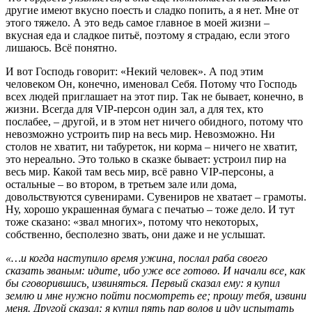
другие имеют вкусно поесть и сладко попить, а я нет. Мне от
этого тяжело. А это ведь самое главное в моей жизни –
вкусная еда и сладкое питьё, поэтому я страдаю, если этого
лишаюсь. Всё понятно.
И вот Господь говорит: «Некий человек». А под этим
человеком Он, конечно, именовал Себя. Потому что Господь
всех людей приглашает на этот пир. Так не бывает, конечно, в
жизни. Всегда для VIP-персон один зал, а для тех, кто
послабее, – другой, и в этом нет ничего обидного, потому что
невозможно устроить пир на весь мир. Невозможно. Ни
столов не хватит, ни табуреток, ни корма – ничего не хватит,
это нереально. Это только в сказке бывает: устроил пир на
весь мир. Какой там весь мир, всё равно VIP-персоны, а
остальные – во втором, в третьем зале или дома,
довольствуются сувенирами. Сувениров не хватает – грамоты.
Ну, хорошо украшенная бумага с печатью – тоже дело. И тут
тоже сказано: «звал многих», потому что некоторых,
собственно, бесполезно звать, они даже и не услышат.
«…и когда наступило время ужина, послал раба своего
сказать званым: идите, ибо уже все готово. И начали все, как
бы сговорившись, извиняться. Первый сказал ему: я купил
землю и мне нужно пойти посмотреть ее; прошу тебя, извини
меня. Другой сказал: я купил пять пар волов и иду испытать