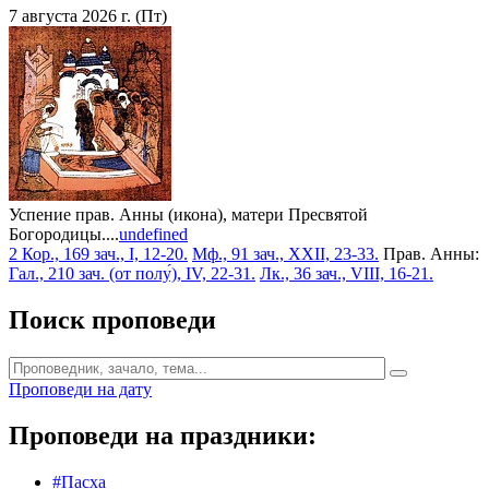
7 августа 2026 г. (Пт)
Успение прав. Анны (икона), матери Пресвятой
Богородицы....
undefined
2 Кор., 169 зач., I, 12-20.
Мф., 91 зач., XXII, 23-33.
Прав. Анны:
Гал., 210 зач. (от полу́), IV, 22-31.
Лк., 36 зач., VIII, 16-21.
Поиск проповеди
Проповеди на дату
Проповеди на праздники:
#Пасха