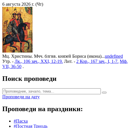
6 августа 2026 г. (Чт)
Мц. Христины. Мчч. блгвв. князей Бориса (икона)...
undefined
Утр. -
Лк., 106 зач., XXI, 12-19.
Лит. -
2 Кор., 167 зач., I, 1-7.
Мф.,
VII, 36-50
.
Поиск проповеди
Проповеди на дату
Проповеди на праздники:
#Пасха
#Постная Триодь