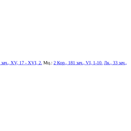
 зач., XV, 17 - XVI, 2.
Мц.:
2 Кор., 181 зач., VI, 1-10.
Лк., 33 зач.,