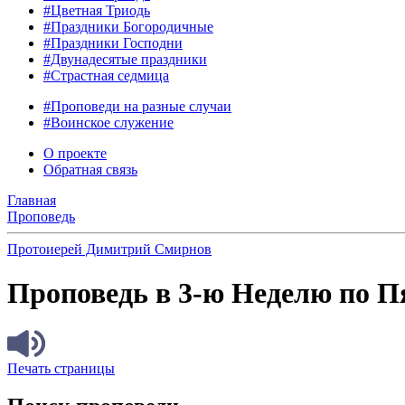
#Цветная Триодь
#Праздники Богородичные
#Праздники Господни
#Двунадесятые праздники
#Страстная седмица
#Проповеди на разные случаи
#Воинское служение
О проекте
Обратная связь
Главная
Проповедь
Протоиерей Димитрий Смирнов
Проповедь в 3-ю Неделю по Пя
Печать страницы