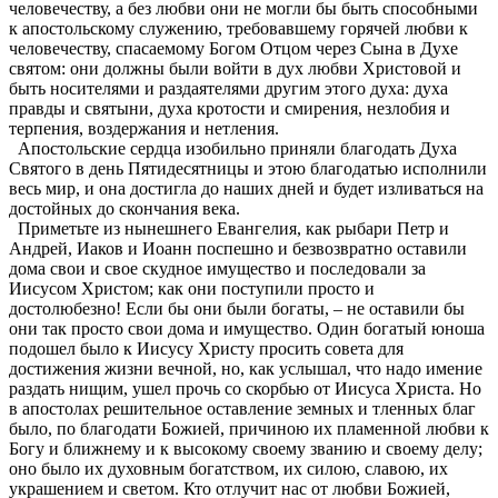
человечеству, а без любви они не могли бы быть способными
к апостольскому служению, требовавшему горячей любви к
человечеству, спасаемому Богом Отцом через Сына в Духе
святом: они должны были войти в дух любви Христовой и
быть носителями и раздаятелями другим этого духа: духа
правды и святыни, духа кротости и смирения, незлобия и
терпения, воздержания и нетления.
Апостольские сердца изобильно приняли благодать Духа
Святого в день Пятидесятницы и этою благодатью исполнили
весь мир, и она достигла до наших дней и будет изливаться на
достойных до скончания века.
Приметьте из нынешнего Евангелия, как рыбари Петр и
Андрей, Иаков и Иоанн поспешно и безвозвратно оставили
дома свои и свое скудное имущество и последовали за
Иисусом Христом; как они поступили просто и
достолюбезно! Если бы они были богаты, – не оставили бы
они так просто свои дома и имущество. Один богатый юноша
подошел было к Иисусу Христу просить совета для
достижения жизни вечной, но, как услышал, что надо имение
раздать нищим, ушел прочь со скорбью от Иисуса Христа. Но
в апостолах решительное оставление земных и тленных благ
было, по благодати Божией, причиною их пламенной любви к
Богу и ближнему и к высокому своему званию и своему делу;
оно было их духовным богатством, их силою, славою, их
украшением и светом. Кто отлучит нас от любви Божией,