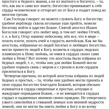
простого и бедного звания, а не из знатного и богатого, – та,
что, как вы и сами все знаете, богатство привязывает к себе
сердца человеческие и отторгает их от Бога и подает повод ко
многим грехам.
Сам Господь говорит: не можете служить Богу и богатству;
удобнее верблюду сквозь игольные уши пройти, нежели
богатому войти в царство Божие. Святой апостол Иоанн
Богослов говорит: кто любит мир, в том нет любви Отчей,
т. е. к Богу, Отцу нашему небесному, ибо все, что в мире –
похоть плоти, похоть очей и гордость житейская. Как же бы
апостолы, избранные из людей богатых и любящих богатство,
могли привести людей к Богу, возжечь в сердцах людских
пламенную к Нему любовь, не имея в сердцах своих сами
любви к Нему? Вот почему эти апостолы были избраны из
бедных людей, т. е., чтобы они для любви Божией могли
удобнее порвать связь с миром и с грехом и всем сердцем
прилепиться к Богу.
Четвертая причина, по которой апостолы избраны из людей
бедных и простых, – та, чтобы они удобнее могли принять в
свои сердца богатство благодати Божией, которая обильно
изливается в сердца смиренные и простые, алчущие и
жаждущие оправдания Божия, – и не вмещается в сердцах
гордых и надменных мнимою своею правдою. Не отвергшись
узкого самолюбия и стяжаний земных или мнимой мудрости
земной, они не могли бы иметь любви к Богу и ко всему