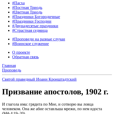
#Пасха
#Постная Триодь
#Цветная Триодь
#Праздники Богородичные
#Праздники Господни
#Двунадесятые праздники
#Страстная седмица
#Проповеди на разные случаи
#Воинское служение
О проекте
Обратная связь
Главная
Проповедь
Святой праведный Иоанн Кронштадтский
Призвание апостолов, 1902 г.
И глагола има: грядита по Мне, и сотворю вы ловца
человеком. Она же абие оставльша мрежи, по нем идоста
(Мф.4:19–20)