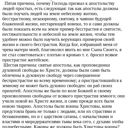
Пятая причина, почему Господь призвал к апостольству
людей простых, есть следующая: так как апостолы должны
были поучать людей на земле небесному житию,
бесстрастному, незазорному, святому, в чаянии будущей
блаженной жизни, нестареющей вовеки, то и сами должны
были показать всем на земле пример бесстрастия и святости,
нестяжательности и небесной на земле жизни, чтобы тем
удобнее можно было научить верующих примером своей
жизни и своего бесстрастия. Когда Бог, избравший меня от
чрева матери моей, благоволил явить во мне Сына Своего, я
не стал советоваться с плотью и кровью т. е. бросил всякое
пристрастие житейское.
Шестая причина: святые апостолы, как проповедники
духовной свободы во Христе, должны были сами быть
облечены в духовную свободу через совершенное
беспристрастие ко всему временному; а пристрастившийся к
земному не может быть духовно свободен: он раб своих
прихотей. Апостолы же были по воле Божией и своему
произволению свободны от всякого пристрастия земного; они
учили новой во Христе жизни, и сами прежде всех были
новою тварию. Апостолы были воины Христовы, коим
предстояла брань не только с людьми, или их страстями и
беззакониями, но и с царством сатаны, с начальствами и
властями и миродержателями тьмы века сего, с духами злобы
поднебесными. Каковы же должны быть Христовы воины?