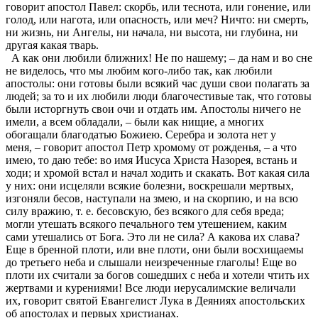
говорит апостол Павел: скорбь, или теснота, или гонение, или
голод, или нагота, или опасность, или меч? Ничто: ни смерть,
ни жизнь, ни Ангелы, ни начала, ни высота, ни глубина, ни
другая какая тварь.
А как они любили ближних! Не по нашему; – да нам и во сне
не виделось, что мы любим кого-либо так, как любили
апостолы: они готовы были всякий час души свои полагать за
людей; за то и их любили люди благочестивые так, что готовы
были исторгнуть свои очи и отдать им. Апостолы ничего не
имели, а всем обладали, – были как нищие, а многих
обогащали благодатью Божиею. Серебра и золота нет у
меня, – говорит апостол Петр хромому от рожденья, – а что
имею, то даю тебе: во имя Иucyca Христа Назорея, встань и
ходи; и хромой встал и начал ходить и скакать. Вот какая сила
у них: они исцеляли всякие болезни, воскрешали мертвых,
изгоняли бесов, наступали на змею, и на скорпию, и на всю
силу вражию, т. е. бесовскую, без всякого для себя вреда;
могли утешать всякого печального тем утешением, каким
сами утешались от Бога. Это ли не сила? А какова их слава?
Еще в бренной плоти, или вне плоти, они были восхищаемы
до третьего неба и слышали неизреченные глаголы! Еще во
плоти их считали за богов сошедших с неба и хотели чтить их
жертвами и курениями! Все люди иерусалимские величали
их, говорит святой Евангелист Лука в Деяниях апостольских
об апостолах и первых христианах.