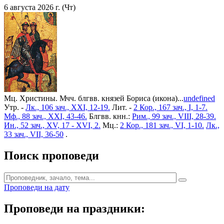
6 августа 2026 г. (Чт)
Мц. Христины. Мчч. блгвв. князей Бориса (икона)...
undefined
Утр. -
Лк., 106 зач., XXI, 12-19.
Лит. -
2 Кор., 167 зач., I, 1-7.
Мф., 88 зач., XXI, 43-46.
Блгвв. кнн.:
Рим., 99 зач., VIII, 28-39.
Ин., 52 зач., XV, 17 - XVI, 2.
Мц.:
2 Кор., 181 зач., VI, 1-10.
Лк.,
33 зач., VII, 36-50
.
Поиск проповеди
Проповеди на дату
Проповеди на праздники: