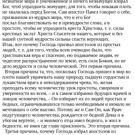
незнатное мира и уничиженное и ничего незначущее избрал
Бог, чтоб упразднить значущее; для того, чтобы никакая плоть
не хвалилась перед Богом. Сам апостол Павел говорит о себе,
призванном из мудрых мира, что и его Бог
послал благовествовать не в премудрости слова, а в
простоте, чтобы не упразднить креста Христова, т. е. силы
крестных заслуг Христа Спасителя нашего, которые и без
нашей суетной мудрости сильны спасти верующих.
Итак, вот почему Господь призвал апостолов из простых
людей, т. е. для того, чтобы всем очевидно было, что
христианская вера и спасение, ею подаваемое людям, ее
чудесное распространение по земле, есть сила Божия, но не
дело мудрости и силы человеческой. Это первая причина.
Вторая причина та, что, поскольку Господь пришел в мир во
плоти нашей уврачевать нашу природу, падшую гордостью и
лукавством врага и невоздержанием чрева, то, желая
преподать всему человечеству урок простоты, смирения и
умеренности во всем, – и в самом избрании будущих врачей и
ловцов человечества, – Он избирает их из людей простых и
бедных, ограничивавшихся только необходимым и нимало не
мечтавших о себе высоко. Потому же и Сам Он, как Врач
недугующего человечества, рождается от бедной Девы и в
убогом вертепе, – и мнимого отца имел бедного, и жил в
бедности, не имея где главу приклонить. Это вторая причина.
Третья причина, почему Господь избрал апостолов из