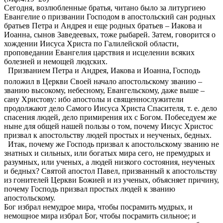
Сегодня, возлюбленные братья, читано было за литургиею
Евангелие о призвании Господом в апостольский сан родных
братьев Петра и Андрея и еще родных братьев – Иакова и
Иоанна, сынов Заведеевых, тоже рыбарей. Затем, говорится о
хождении Иисуса Христа по Галилейской области,
проповедании Евангелия царствия и исцелении всяких
болезней и немощей людских.
Призванием Петра и Андрея, Иакова и Иоанна,
Господь
положил в Церкви Своей начало апостольскому званию –
званию высокому, небесному, Евангельскому, даже выше –
сану Христову: ибо апостолы и священнослужители
продолжают дело Самого Иисуса Христа Спасителя, т. е. дело
спасения людей, дело примирения их с Богом. Побеседуем же
ныне для общей нашей пользы о том, почему Иисус Христос
призвал к апостольству людей простых и неученых, бедных.
Итак, почему же Господь призвал к апостольскому званию не
знатных и сильных, или богатых мира сего, не премудрых и
разумных, или ученых, а людей низкого состояния, неученых
и бедных? Святой апостол Павел, призванный к апостольству
из гонителей Церкви Божией и из ученых, объясняет причину,
почему Господь призвал простых людей к званию
апостольскому.
Бог избрал немудрое мира, чтобы посрамить мудрых, и
немощное мира избрал Бог, чтобы посрамить сильное; и