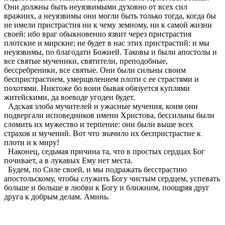
Они должны быть неуязвимыми духовно от всех сил
вражиих, а неуязвимы они могли быть только тогда, когда бы
не имели пристрастия ни к чему земному, ни к самой жизни
своей: ибо враг обыкновенно язвит через пристрастия
плотские и мирские; не будет в нас этих пристрастий: и мы
неуязвимы, по благодати Божией. Таковы и были апостолы и
все святые мученики, святители, преподобные,
бессребреники, все святые. Они были сильны своим
беспристрастием, умерщвлением плоти с ее страстями и
похотями. Никтоже бо воин бывая обязуется куплями
житейскими, да воеводе угоден будет.
Адская злоба мучителей и ужасные мучения, коим они
подвергали исповедников имени Христова, бессильны были
сломить их мужество и терпение: они были выше всех
страхов и мучений. Вот что значило их беспристрастие к
плоти и к миру!
Наконец, седьмая причина та, что в простых сердцах Бог
почивает, а в лукавых Ему нет места.
Будем, по Силе своей, и мы подражать бесстрастию
апостольскому, чтобы служить Богу чистым сердцем, успевать
больше и больше в любви к Богу и ближним, поощряя друг
друга к добрым делам. Аминь.