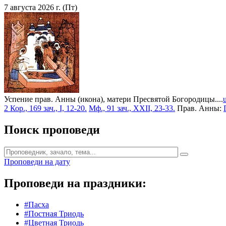
7 августа 2026 г. (Пт)
Успение прав. Анны (икона), матери Пресвятой Богородицы....
2 Кор., 169 зач., I, 12-20.
Мф., 91 зач., XXII, 23-33.
Прав. Анны:
Поиск проповеди
Проповеди на дату
Проповеди на праздники:
#Пасха
#Постная Триодь
#Цветная Триодь