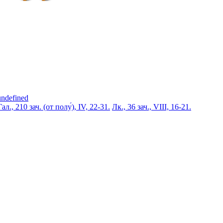
undefined
Гал., 210 зач. (от полу́), IV, 22-31.
Лк., 36 зач., VIII, 16-21.