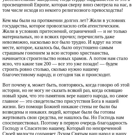
просвещенной Европе, которая сверху вниз смотрела на нас, в
том числе исходя из некоего религиозного превосходства!
Кем мы были на протяжении долгих лет? Жили в условиях
государства, которое провозгласило себя атеистическим.
Жили в условиях притеснений, ограничений — и не только
материальных, но и всяких прочих; перечислить даже
невозможно, насколько все было трудно. И вдруг на этом
месте, которое, казалось бы, было опустошено самым
страшным гонением за всю историю христианства,
начинается строительство новых храмов. А потом нам стало
ясно, что какие там 200 — все это уже позади! — будем
строить ровно столько, сколько нужно нашему
благочестивому народу, и сегодня так и происходит.
Вот почему я, может быть, повторяюсь, когда говорю об этой
истории, но не могу не сказать всякий раз, когда освящаю
новый храм, что это памятник вере нашего народа, но самое
главное — это свидетельство присутствия Бога в нашей
жизни. Без помощи Божией никакие стены не были бы
возведены и никаких людей, которые были бы готовы
жертвовать свои средства, не нашлось бы. Но Господь нам
споспешествовал. Поэтому в первую очередь благодарность
Господу и Спасителю нашему, Который по неизреченной
Своей милости сохраняет Духом Святым наш народ и нашу