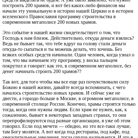
построить 200 храмов, и вот без каких-либо финансов мы
начали эту уникальную в истории нашей Церкви и в истории
вселенского Православия программу строительства в
современном мегаполисе 200 новых храмов.
Это событие в нашей жизни свидетельствует о том, что
Господь к нам близок. Действительно, откуда деньги взялись?
Ведь не бывает так, что тебе вдруг на голову стали деньги
откуда-то сыпаться и ты можешь делать, что хочешь. Без
всяких особых средств начинали. Один человек, когда узнал о
том, что мы начинаем эту программу, у виска пальцем
покрутил и говорит: как это, в современном мегаполисе, без
денег начинать строить 200 храмов??
Так вот, для того чтобы мы все еще раз почувствовали силу
Божию в нашей жизни, давайте всегда вспоминать, с чего
началось строительство новых храмов. И сейчас уже не
двести, а гораздо больше в Москве, в огромном мегаполисе, в
современной столице России. Конечно, храмы строятся только
тогда, когда они нужны людям. Если храм не нужен, как, к
сожалению, бывает в некоторых западных странах, то они
перепрофилируются под разные организации, я уже об этом
говорил. Если под мечети — обидно, но это все-таки лучше,
там Богу молятся. А вот когда под рестораны, под кафе, под
увеселительные заведения, тогда сердце надрывается. И это в