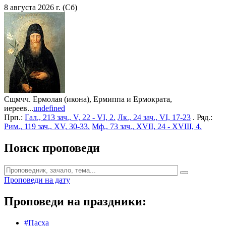
8 августа 2026 г. (Сб)
Сщмчч. Ермолая (икона), Ермиппа и Ермократа,
иереев...
undefined
Прп.:
Гал., 213 зач., V, 22 - VI, 2.
Лк., 24 зач., VI, 17-23
. Ряд.:
Рим., 119 зач., XV, 30-33.
Мф., 73 зач., XVII, 24 - XVIII, 4.
Поиск проповеди
Проповеди на дату
Проповеди на праздники:
#Пасха