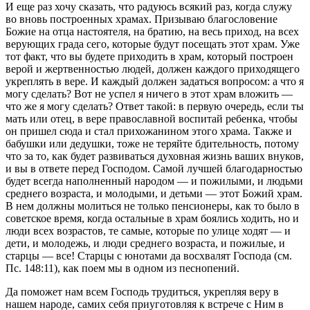
И еще раз хочу сказать, что радуюсь всякий раз, когда служу
во вновь построенных храмах. Призываю благословение
Божие на отца настоятеля, на братию, на весь приход, на всех
верующих града сего, которые будут посещать этот храм. Уже
тот факт, что вы будете приходить в храм, который построен
верой и жертвенностью людей, должен каждого приходящего
укреплять в вере. И каждый должен задаться вопросом: а что я
могу сделать? Вот не успел я ничего в этот храм вложить —
что же я могу сделать? Ответ такой: в первую очередь, если ты
мать или отец, в вере православной воспитай ребенка, чтобы
он пришел сюда и стал прихожанином этого храма. Также и
бабушки или дедушки, тоже не теряйте бдительность, потому
что за то, как будет развиваться духовная жизнь ваших внуков,
и вы в ответе перед Господом. Самой лучшей благодарностью
будет всегда наполненный народом — и пожилыми, и людьми
среднего возраста, и молодыми, и детьми — этот Божий храм.
В нем должны молиться не только пенсионеры, как то было в
советское время, когда остальные в храм боялись ходить, но и
люди всех возрастов, те самые, которые по улице ходят — и
дети, и молодежь, и люди среднего возраста, и пожилые, и
старцы — все! Старцы с юнотами да восхвалят Господа (см.
Пс. 148:11), как поем мы в одном из песнопений.
Да поможет нам всем Господь трудиться, укрепляя веру в
нашем народе, самих себя приуготовляя к встрече с Ним в