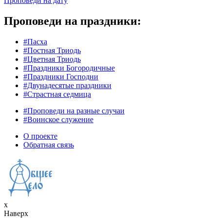
Проповеди на дату
Проповеди на праздники:
#Пасха
#Постная Триодь
#Цветная Триодь
#Праздники Богородичные
#Праздники Господни
#Двунадесятые праздники
#Страстная седмица
#Проповеди на разные случаи
#Воинское служение
О проекте
Обратная связь
x
Наверх