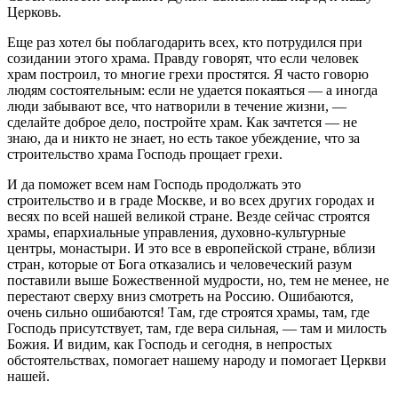
Церковь.
Еще раз хотел бы поблагодарить всех, кто потрудился при
созидании этого храма. Правду говорят, что если человек
храм построил, то многие грехи простятся. Я часто говорю
людям состоятельным: если не удается покаяться — а иногда
люди забывают все, что натворили в течение жизни, —
сделайте доброе дело, постройте храм. Как зачтется — не
знаю, да и никто не знает, но есть такое убеждение, что за
строительство храма Господь прощает грехи.
И да поможет всем нам Господь продолжать это
строительство и в граде Москве, и во всех других городах и
весях по всей нашей великой стране. Везде сейчас строятся
храмы, епархиальные управления, духовно-культурные
центры, монастыри. И это все в европейской стране, вблизи
стран, которые от Бога отказались и человеческий разум
поставили выше Божественной мудрости, но, тем не менее, не
перестают сверху вниз смотреть на Россию. Ошибаются,
очень сильно ошибаются! Там, где строятся храмы, там, где
Господь присутствует, там, где вера сильная, — там и милость
Божия. И видим, как Господь и сегодня, в непростых
обстоятельствах, помогает нашему народу и помогает Церкви
нашей.