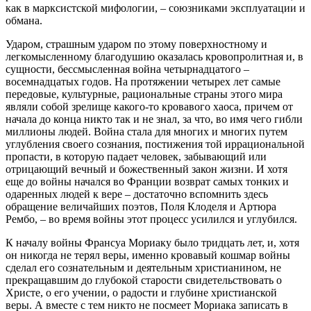
как в марксистской мифологии, – союзниками эксплуатации и
обмана.
Ударом, страшным ударом по этому поверхностному и
легкомысленному благодушию оказалась кровопролитная и, в
сущности, бессмысленная война четырнадцатого –
восемнадцатых годов. На протяжении четырех лет самые
передовые, культурные, рациональные страны этого мира
являли собой зрелище какого-то кровавого хаоса, причем от
начала до конца никто так и не знал, за что, во имя чего гибли
миллионы людей. Война стала для многих и многих путем
углубления своего сознания, постижения той иррациональной
пропасти, в которую падает человек, забывающий или
отрицающий вечный и божественный закон жизни. И хотя
еще до войны начался во Франции возврат самых тонких и
одаренных людей к вере – достаточно вспомнить здесь
обращение величайших поэтов, Поля Клоделя и Артюра
Рембо, – во время войны этот процесс усилился и углубился.
К началу войны Франсуа Мориаку было тридцать лет, и, хотя
он никогда не терял веры, именно кровавый кошмар войны
сделал его сознательным и деятельным христианином, не
прекращавшим до глубокой старости свидетельствовать о
Христе, о его учении, о радости и глубине христианской
веры. А вместе с тем никто не посмеет Мориака записать в