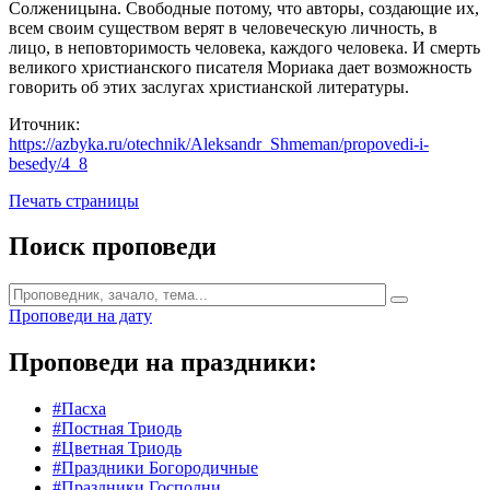
Солженицына. Свободные потому, что авторы, создающие их,
всем своим существом верят в человеческую личность, в
лицо, в неповторимость человека, каждого человека. И смерть
великого христианского писателя Мориака дает возможность
говорить об этих заслугах христианской литературы.
Иточник:
https://azbyka.ru/otechnik/Aleksandr_Shmeman/propovedi-i-
besedy/4_8
Печать страницы
Поиск проповеди
Проповеди на дату
Проповеди на праздники:
#Пасха
#Постная Триодь
#Цветная Триодь
#Праздники Богородичные
#Праздники Господни