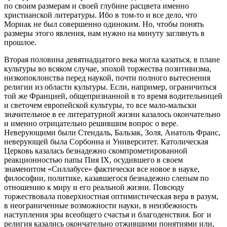
по своим размерам и своей глубине расцвета именно
христианской литературы. Ибо в том-то и все дело, что
Мориак не был совершенно одиноким. Но, чтобы понять
размеры этого явления, нам нужно на минуту заглянуть в
прошлое.
Вторая половина девятнадцатого века могла казаться, в плане
культуры во всяком случае, эпохой торжества позитивизма,
низкопоклонства перед наукой, почти полного вытеснения
религии из области культуры. Если, например, ограничиться
той же Францией, общепризнанной в то время водительницей
и светочем европейской культуры, то все мало-мальски
значительное в ее литературной жизни казалось окончательно
и именно отрицательно решившим вопрос о вере.
Неверующими были Стендаль, Бальзак, Золя, Анатоль Франс,
неверующей была Сорбонна и Университет. Католическая
Церковь казалась безнадежно скомпрометированной
реакционностью папы Пия IX, осудившего в своем
знаменитом «Силлабусе» фактически все новое в науке,
философии, политике, казавшегося безнадежно слепым по
отношению к миру и его реальной жизни. Повсюду
торжествовала поверхностная оптимистическая вера в разум,
в неограниченные возможности науки, в неизбежность
наступления эры всеобщего счастья и благоденствия. Бог и
религия казались окончательно отжившими понятиями или,