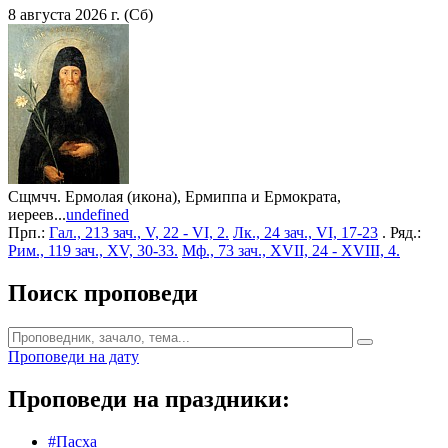
8 августа 2026 г. (Сб)
Сщмчч. Ермолая (икона), Ермиппа и Ермократа,
иереев...
undefined
Прп.:
Гал., 213 зач., V, 22 - VI, 2.
Лк., 24 зач., VI, 17-23
. Ряд.:
Рим., 119 зач., XV, 30-33.
Мф., 73 зач., XVII, 24 - XVIII, 4.
Поиск проповеди
Проповеди на дату
Проповеди на праздники:
#Пасха