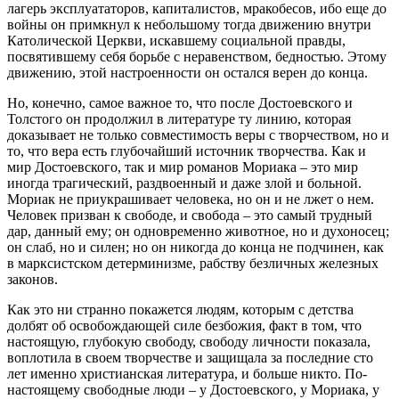
лагерь эксплуататоров, капиталистов, мракобесов, ибо еще до
войны он примкнул к небольшому тогда движению внутри
Католической Церкви, искавшему социальной правды,
посвятившему себя борьбе с неравенством, бедностью. Этому
движению, этой настроенности он остался верен до конца.
Но, конечно, самое важное то, что после Достоевского и
Толстого он продолжил в литературе ту линию, которая
доказывает не только совместимость веры с творчеством, но и
то, что вера есть глубочайший источник творчества. Как и
мир Достоевского, так и мир романов Мориака – это мир
иногда трагический, раздвоенный и даже злой и больной.
Мориак не приукрашивает человека, но он и не лжет о нем.
Человек призван к свободе, и свобода – это самый трудный
дар, данный ему; он одновременно животное, но и духоносец;
он слаб, но и силен; но он никогда до конца не подчинен, как
в марксистском детерминизме, рабству безличных железных
законов.
Как это ни странно покажется людям, которым с детства
долбят об освобождающей силе безбожия, факт в том, что
настоящую, глубокую свободу, свободу личности показала,
воплотила в своем творчестве и защищала за последние сто
лет именно христианская литература, и больше никто. По-
настоящему свободные люди – у Достоевского, у Мориака, у