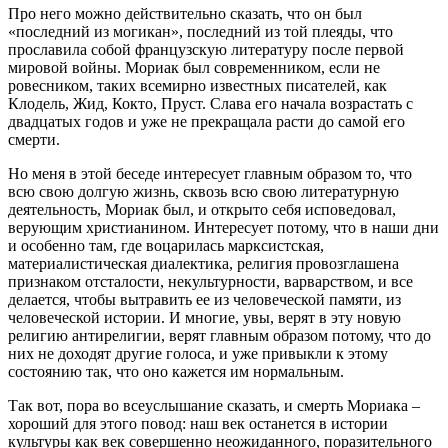
Про него можно действительно сказать, что он был
«последний из могикан», последний из той плеяды, что
прославила собой французскую литературу после первой
мировой войны. Мориак был современником, если не
ровесником, таких всемирно известных писателей, как
Клодель, Жид, Кокто, Пруст. Слава его начала возрастать с
двадцатых годов и уже не прекращала расти до самой его
смерти.
Но меня в этой беседе интересует главным образом то, что
всю свою долгую жизнь, сквозь всю свою литературную
деятельность, Мориак был, и открыто себя исповедовал,
верующим христианином. Интересует потому, что в наши дни
и особенно там, где воцарилась марксистская,
материалистическая диалектика, религия провозглашена
признаком отсталости, некультурности, варварством, и все
делается, чтобы вытравить ее из человеческой памяти, из
человеческой истории. И многие, увы, верят в эту новую
религию антирелигии, верят главным образом потому, что до
них не доходят другие голоса, и уже привыкли к этому
состоянию так, что оно кажется им нормальным.
Так вот, пора во всеуслышание сказать, и смерть Мориака –
хороший для этого повод: наш век останется в истории
культуры как век совершенно неожиданного, поразительного