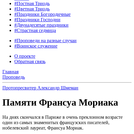
#Постная Триодь
#Цветная Триодь
#Праздники Богородичные
#Праздники Господни
#Двунадесятые праздники
#Страстная седмица
#Проповеди на разные случаи
#Воинское служение
О проекте
Обратная связь
Главная
Проповедь
Протопресвитер Александр Шмеман
Памяти Франсуа Мориака
На днях скончался в Париже в очень преклонном возрасте
один из самых знаменитых французских писателей,
нобелевский лауреат, Франсуа Мориак.