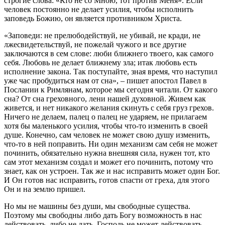
строгие слова: «Кто не со Мною, тот против Меня». Если
человек постоянно не делает усилия, чтобы исполнить
заповедь Божию, он является противником Христа.
«Заповеди: не прелюбодействуй, не убивай, не кради, не
лжесвидетельствуй, не пожелай чужого и все другие
заключаются в сем слове: люби ближнего твоего, как самого
себя. Любовь не делает ближнему зла; итак любовь есть
исполнение закона. Так поступайте, зная время, что наступил
уже час пробудиться нам от сна», – пишет апостол Павел в
Послании к Римлянам, которое мы сегодня читали. От какого
сна? От сна греховного, лени нашей духовной. Живем как
живется, и нет никакого желания скинуть с себя груз грехов.
Ничего не делаем, палец о палец не ударяем, не прилагаем
хотя бы маленького усилия, чтобы что-то изменить в своей
душе. Конечно, сам человек не может свою душу изменить,
что-то в ней поправить. Ни один механизм сам себя не может
починить, обязательно нужна внешняя сила, нужен тот, кто
сам этот механизм создал и может его починить, потому что
знает, как он устроен. Так же и нас исправить может один Бог.
И Он готов нас исправить, готов спасти от греха, для этого
Он и на землю пришел.
Но мы не машины без души, мы свободные существа.
Поэтому мы свободны либо дать Богу возможность в нас
действовать, либо не дать. Господь не может действовать