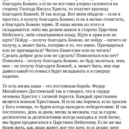
благодать Божию; а если он все-таки упорно склонится на
сторону Господа Иисуса Христа, то получит крупицу
благодати Божией. И так всегда. Вот меня обидели – если я
простил, я получу благодать Божию; если я желаю отомстить,
я благодать Божию теряю. И наша жизнь из этого и
складывается: либо мы делаем шажок в сторону Царствия
Небесного, либо откатываемся назад. Идти в храм или не
идти? Пойду – получу благодать Божию, не пойду – ничего не
получу, а, может быть, потеряю и то, что имею. Причащаться
или не причащаться? Читать Евангелие или не читать?
Сделать доброе дело или не сделать? Помолиться или нет?
Помолюсь – получу благодать Божию, не буду молиться, лень
мне – не получу благодати Божией, а, может быть, мне еще
дьявол какой-то помысл будет вкладывать и я совершу
падение.
То есть жизнь наша – это постоянная борьба. Федор
Михайлович Достоевский так и говорил, что в сердце
человека Христос с сатаной борется. Каждый христианин
является воином Христовым. И если мы боремся, если просим
у Бога помощи, то будем всегда выходить победителями. И так
постепенно, день за днем, месяц за месяцем, год за годом,
десятилетия за десятилетиями всегда находясь в этой битве,
мы будем продвигаться к Царствию Небесному. Если же мы
будем жить, как люди живут, вот что хочу, то и делаю: хочу