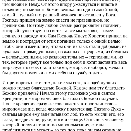
чем любви к Нему. От этого впору ужаснуться и впасть в
отчаяние, но милость Божия велика: ни один самый злой,
самый гнусный и страшный человек не оставлен у Бога.
Господь пришел на землю спасти не праведников, но
грешников. Поэтому любой самый распроклятый поганец,
который существует на свете – а все мы таковы, – имеет
великую надежду, что Сам Господь Иисус Христос пришел на
землю и пострадал от этих поганцев только с одной целью:
чтобы они изменились, чтобы они из злых стали добрыми, из
лукавых – прямодушными, из жадных – щедрыми, из блудных
– целомудренными, из раздражительных – терпеливыми, из
тех, которые гребут все только под себя и хотят заставить весь
мир служить себе, стали такими, которые, наоборот, желали
бы другим помочь и самих себя на службу отдать.
И претворить нас из тех, какие мы есть, в людей лучших
можно только благодатью Божией. Как же нам эту благодать
Божию привлечь? Начало этому положено уже в святом
крещении, в котором человек благодать Божию получает.
После крещения сразу же совершается второе таинство –
миропомазание, когда человеку подается дар Святаго Духа –
святым миром ему запечатывают лоб, то есть мысли его, его
глаза, ноздри, уши, руки, ноги и сердце. Отныне к человеку,
который получил таинство миропомазания, сатана
приблизиться не может – до тех пор, пока он сам сатану не