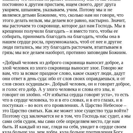
постоянно к другим пристаем, ищем своего, друг друга
укоряем, шпыняем, указываем, учим. Потому мы и не
являемся детьми Божиими, что, сколько нам ни говори, что
этого делать нельзя, мы делаем все равно, настырно. Значит,
мы расточаем то сокровище, которое дал нам Господь. Мы в
крещении получили благодать – и вместо того, чтобы ее
собирать, принимать благодать на благодать, чтобы она в
нашем сердце росла, приумножалась, чтоб от нее и другие
люди питались, мы эту благодать расточаем, втаптываем в
грязь; мы все делаем наоборот, противно заповедям Божиим.
«Добрый человек из доброго сокровища выносит доброе, а
злой человек из злого сокровища выносит злое. Говорю же
вам, что за всякое праздное слово, какое скажут люди, дадут
они ответ в день суда: ибо от слов своих оправдаешься, и от
слов своих осудишься». Добрый человек, он и говорит доброе,
и голос его добр. А у злого человека и слова его злы, и
говорит он злобно. «От избытка сердца говорят уста», то есть
что в сердце человека, то и в его словах, и в его глазах, и в
поступках – во всех его проявлениях. А Царство Небесное –
это Царство святых. Как же может злое существо туда войти?
Поэтому суд заключается не в том, что Господь нас судит, а мы
сами себя судим, мы сами себе определяем место, где нам
быть. И каждый из нас, глядя на себя, увидит в сердце своем
куда больше зла, чем добра, куда больше противления Богу,