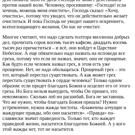
против нашей воли. Человеку, просившему: «Господи! если
хочешь, можешь меня очистить», Господь сказал: «Хочу,
очистись», потому что увидел, что он действительно желает
очиститься. И пока Господь не увидит нашего искреннего,
всепоглощающего желания, Он нас не очистит.
Многие считают, что надо сделать полтора миллиона добрых
дел, прочитать сорок восемь тысяч кафизм, двадцать восемь
тысяч раз причаститься – и всё, они войдут в Царствие
Небесное. А еще обязательно надо назвать на исповеди все
грехи, потому что если не назвал, значит, они не прощеные.
Как будто если человек назвал грех, в этом есть уже
прощение. Нет, не надо обольщаться. Прощеный грех – это
тот, который перестал существовать. А как может грех
перестать существовать в сердце человека? Только одним
образом: если придет благодать Божия и исцелит его от этого
греха. Но Бога нельзя вынудить, чтобы Он пришел, это
невозможно. Сколько лоб ни расшибай, Бога не заставишь.
Что же нужно, чтобы благодать Божия пришла? Нужно
устремление, нужна жажда чистоты. «Блаженны алчущие и
жаждущие правды, ибо они насытятся». «Правда» по-
славянски значит праведность. Только тот, кто жаждет
праведной жизни, насытится благодатию Божией. А у кого
этой жажды нет, тот не насытится.