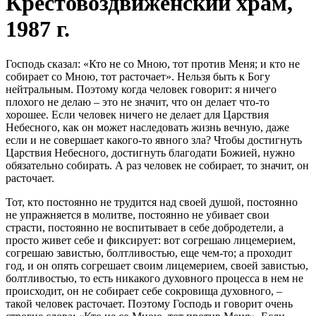
Крестовоздвиженский храм,
1987 г.
Господь сказал: «Кто не со Мною, тот против Меня; и кто не
собирает со Мною, тот расточает». Нельзя быть к Богу
нейтральным. Поэтому когда человек говорит: я ничего
плохого не делаю – это не значит, что он делает что-то
хорошее. Если человек ничего не делает для Царствия
Небесного, как он может наследовать жизнь вечную, даже
если и не совершает какого-то явного зла? Чтобы достигнуть
Царствия Небесного, достигнуть благодати Божией, нужно
обязательно собирать. А раз человек не собирает, то значит, он
расточает.
Тот, кто постоянно не трудится над своей душой, постоянно
не упражняется в молитве, постоянно не убивает свои
страсти, постоянно не воспитывает в себе добродетели, а
просто живет себе и фиксирует: вот согрешаю лицемерием,
согрешаю завистью, болтливостью, еще чем-то; а проходит
год, и он опять согрешает своим лицемерием, своей завистью,
болтливостью, то есть никакого духовного процесса в нем не
происходит, он не собирает себе сокровища духовного, –
такой человек расточает. Поэтому Господь и говорит очень