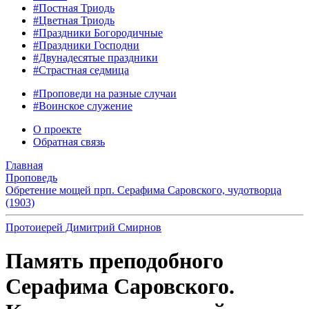
#Постная Триодь
#Цветная Триодь
#Праздники Богородичные
#Праздники Господни
#Двунадесятые праздники
#Страстная седмица
#Проповеди на разные случаи
#Воинское служение
О проекте
Обратная связь
Главная
Проповедь
Обретение мощей прп. Серафима Саровского, чудотворца
(1903)
Протоиерей Димитрий Смирнов
Память преподобного
Серафима Саровского.