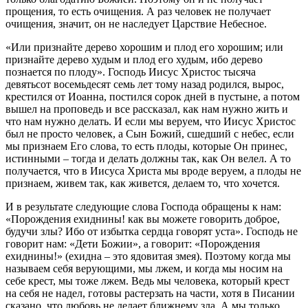
прощения, то есть очищения. А раз человек не получает
очищения, значит, он не наследует Царствие Небесное.
«Или признайте дерево хорошим и плод его хорошим; или
признайте дерево худым и плод его худым, ибо дерево
познается по плоду». Господь Иисус Христос тысяча
девятьсот восемьдесят семь лет тому назад родился, вырос,
крестился от Иоанна, постился сорок дней в пустыне, а потом
вышел на проповедь и все рассказал, как нам нужно жить и
что нам нужно делать. И если мы веруем, что Иисус Христос
был не просто человек, а Сын Божий, сшедший с небес, если
мы признаем Его слова, то есть плоды, которые Он принес,
истинными – тогда и делать должны так, как Он велел. А то
получается, что в Иисуса Христа мы вроде веруем, а плоды не
признаем, живем так, как живется, делаем то, что хочется.
И в результате следующие слова Господа обращены к нам:
«Порождения ехиднины! как вы можете говорить доброе,
будучи злы? Ибо от избытка сердца говорят уста». Господь не
говорит нам: «Дети Божии», а говорит: «Порождения
ехиднины!» (ехидна – это ядовитая змея). Поэтому когда мы
называем себя верующими, мы лжем, и когда мы носим на
себе крест, мы тоже лжем. Ведь мы человека, который крест
на себя не надел, готовы растерзать на части, хотя в Писании
сказано, что любовь не делает ближнему зла. А мы только