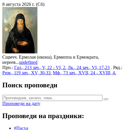
8 августа 2026 г. (Сб)
Сщмчч. Ермолая (икона), Ермиппа и Ермократа,
иереев...
undefined
Прп.:
Гал., 213 зач., V, 22 - VI, 2.
Лк., 24 зач., VI, 17-23
. Ряд.:
Рим., 119 зач., XV, 30-33.
Мф., 73 зач., XVII, 24 - XVIII, 4.
Поиск проповеди
Проповеди на дату
Проповеди на праздники:
#Пасха