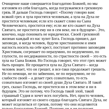
Очищение наше совершается благодатию Божией, но мы
изгоняем из себя благодать, когда погружаемся в греховную
грязь. И дальше Господь говорит: «Посему говорю вам:
всякий грех и хула простятся человекам, а хула на Духа не
простится человекам; если кто скажет слово на Сына
Человеческого, простится ему; если же кто скажет на Духа
Святаго, не простится ему ни в сем веке, ни в будущем». Это,
конечно, надо понимать не юридически. Своей греховной
жизнью каждый из нас хулит Бога. Господь пришел, дал
заповеди, и когда человек, будучи христианином и имея
наглость носить на себе крест, поступает противно заповедям
Христовым, согрешает по неразумию, по недоумению, по
глупости, по несдержанности, по страстности своей – это есть
хула на Сына Божия. Но Господь говорит, что этот грех может
быть прощен. Не прощается хула на Духа Святаго – когда
человек знает, что он грешит, и все-таки продолжает грешить.
Не по немощи, не по забвению, не по неразумию, не по
слабости своей – а делает грех сознательно, то есть
сознательно изгоняет из своей души Духа Святаго. И такой
грех, сказал Господь, не простится ни в этом веке и ни в
будущем. Это не потому, что Господь такой злой, такой
страшный Судия и хочет всех погубить. Нет, просто человек,
который изгоняет из своего сердца благодать Святаго Духа, не
может исцелиться от грехов, потому что они исцеляются
только благодатию Божией. Поэтому он и не получает