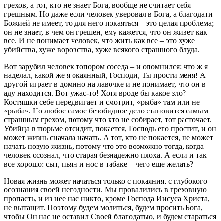
грехов, а тот, кто не знает Бога, вообще не считает себя
грешным. Но даже если человек уверовал в Бога, а благодати
Божией не имеет, то для него покаяться – это целая проблема;
он не знает, в чем он грешен, ему кажется, что он живет как
все. И не понимает человек, что жить как все – это хуже
убийства, хуже воровства, хуже всякого страшного блуда.
Вот зарубил человек топором соседа – и опомнился: что ж я
наделал, какой же я окаянный, Господи, Ты прости меня! А
другой играет в домино на лавочке и не понимает, что он в
аду находится. Вот ужас-то! Хотя вроде бы какое зло?
Костяшки себе передвигает и смотрит, «рыба» там или не
«рыба». Но любое самое безобидное дело становится самым
страшным грехом, потому что кто не собирает, тот расточает.
Убийца в тюрьме отсидит, покается, Господь его простит, и он
может жизнь сначала начать. А тот, кто не покается, не может
начать новую жизнь, потому что это возможно тогда, когда
человек осознал, что старая безнадежно плоха. А если и так
все хорошо: сыт, пьян и нос в табаке – чего еще желать?
Новая жизнь может начаться только с покаяния, с глубокого
осознания своей негодности. Мы провалились в греховную
пропасть, и из нее нас никто, кроме Господа Иисуса Христа,
не вытащит. Поэтому будем молиться, будем просить Бога,
чтобы Он нас не оставил Своей благодатью, и будем стараться