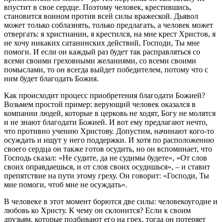
впустит в свое сердце. Поэтому человек, крестившись,
становится воином против всей силы вражеской. Дьявол
может только соблазнять, только предлагать, а человек может
отвергать: я христианин, я крестился, на мне крест Христов, я
не хочу никаких сатанинских действий, Господи, Ты мне
помоги. И если он каждый раз будет так расправляться со
всеми своими греховными желаниями, со всеми своими
помыслами, то он всегда выйдет победителем, потому что с
ним будет благодать Божия.
Как происходит процесс приобретения благодати Божией?
Возьмем простой пример: верующий человек оказался в
компании людей, которые в церковь не ходят, Богу не молятся
и не знают благодати Божией. И вот ему предлагают нечто,
что противно учению Христову. Допустим, начинают кого-то
осуждать и ищут у него поддержки. И хотя по расположению
своего сердца он также готов осудить, но он вспоминает, что
Господь сказал: «Не судите, да не судимы будете», «От слов
своих оправдаешься, и от слов своих осудишься», – и ставит
препятствие на пути этому греху. Он говорит: «Господи, Ты
мне помоги, чтоб мне не осуждать».
В человеке в этот момент борются две силы: человекоугодие и
любовь ко Христу. К чему он склонится? Если к своим
друзьям, которые подбивают его на грех, тогда он потеряет