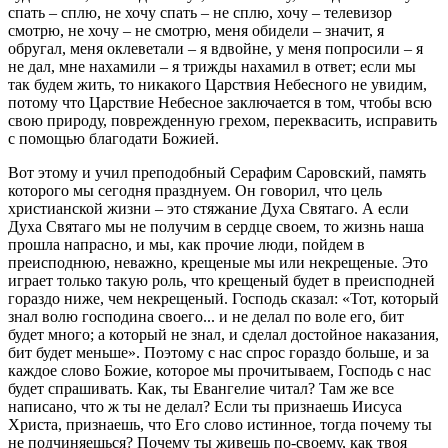
спать – сплю, не хочу спать – не сплю, хочу – телевизор
смотрю, не хочу – не смотрю, меня обидели – значит, я
обругал, меня оклеветали – я вдвойне, у меня попросили – я
не дал, мне нахамили – я трижды нахамил в ответ; если мы
так будем жить, то никакого Царствия Небесного не увидим,
потому что Царствие Небесное заключается в том, чтобы всю
свою природу, поврежденную грехом, переквасить, исправить
с помощью благодати Божией.
Вот этому и учил преподобный Серафим Саровский, память
которого мы сегодня празднуем. Он говорил, что цель
христианской жизни – это стяжание Духа Святаго. А если
Духа Святаго мы не получим в сердце своем, то жизнь наша
прошла напрасно, и мы, как прочие люди, пойдем в
преисподнюю, неважно, крещеные мы или некрещеные. Это
играет только такую роль, что крещеный будет в преисподней
гораздо ниже, чем некрещеный. Господь сказал: «Тот, который
знал волю господина своего... и не делал по воле его, бит
будет много; а который не знал, и сделал достойное наказания,
бит будет меньше». Поэтому с нас спрос гораздо больше, и за
каждое слово Божие, которое мы прочитываем, Господь с нас
будет спрашивать. Как, ты Евангелие читал? Там же все
написано, что ж ты не делал? Если ты признаешь Иисуса
Христа, признаешь, что Его слово истинное, тогда почему ты
не подчиняешься? Почему ты живешь по-своему, как твоя