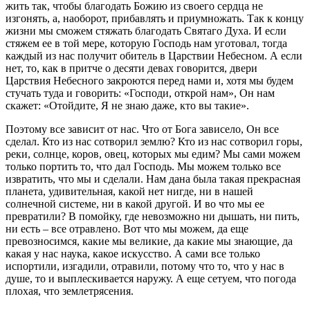
жить так, чтобы благодать Божию из своего сердца не
изгонять, а, наоборот, прибавлять и приумножать. Так к концу
жизни мы сможем стяжать благодать Святаго Духа. И если
стяжем ее в той мере, которую Господь нам уготовал, тогда
каждый из нас получит обитель в Царствии Небесном. А если
нет, то, как в притче о десяти девах говорится, двери
Царствия Небесного закроются перед нами и, хотя мы будем
стучать туда и говорить: «Господи, открой нам», Он нам
скажет: «Отойдите, Я не знаю даже, кто вы такие».
Поэтому все зависит от нас. Что от Бога зависело, Он все
сделал. Кто из нас сотворил землю? Кто из нас сотворил горы,
реки, солнце, коров, овец, которых мы едим? Мы сами можем
только портить то, что дал Господь. Мы можем только все
извратить, что мы и сделали. Нам дана была такая прекрасная
планета, удивительная, какой нет нигде, ни в нашей
солнечной системе, ни в какой другой. И во что мы ее
превратили? В помойку, где невозможно ни дышать, ни пить,
ни есть – все отравлено. Вот что мы можем, да еще
превозносимся, какие мы великие, да какие мы знающие, да
какая у нас наука, какое искусство. А сами все только
испортили, изгадили, отравили, потому что то, что у нас в
душе, то и выплескивается наружу. А еще сетуем, что погода
плохая, что землетрясения.