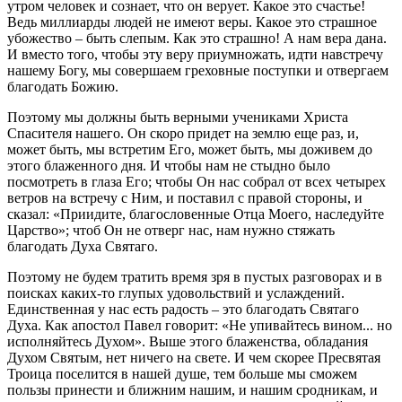
утром человек и сознает, что он верует. Какое это счастье!
Ведь миллиарды людей не имеют веры. Какое это страшное
убожество – быть слепым. Как это страшно! А нам вера дана.
И вместо того, чтобы эту веру приумножать, идти навстречу
нашему Богу, мы совершаем греховные поступки и отвергаем
благодать Божию.
Поэтому мы должны быть верными учениками Христа
Спасителя нашего. Он скоро придет на землю еще раз, и,
может быть, мы встретим Его, может быть, мы доживем до
этого блаженного дня. И чтобы нам не стыдно было
посмотреть в глаза Его; чтобы Он нас собрал от всех четырех
ветров на встречу с Ним, и поставил с правой стороны, и
сказал: «Приидите, благословенные Отца Моего, наследуйте
Царство»; чтоб Он не отверг нас, нам нужно стяжать
благодать Духа Святаго.
Поэтому не будем тратить время зря в пустых разговорах и в
поисках каких-то глупых удовольствий и услаждений.
Единственная у нас есть радость – это благодать Святаго
Духа. Как апостол Павел говорит: «Не упивайтесь вином... но
исполняйтесь Духом». Выше этого блаженства, обладания
Духом Святым, нет ничего на свете. И чем скорее Пресвятая
Троица поселится в нашей душе, тем больше мы сможем
пользы принести и ближним нашим, и нашим сродникам, и