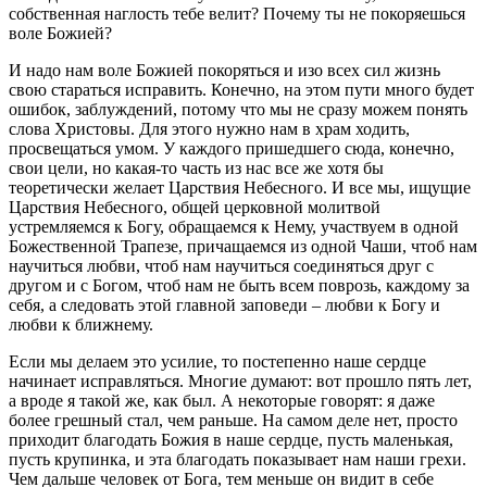
собственная наглость тебе велит? Почему ты не покоряешься
воле Божией?
И надо нам воле Божией покоряться и изо всех сил жизнь
свою стараться исправить. Конечно, на этом пути много будет
ошибок, заблуждений, потому что мы не сразу можем понять
слова Христовы. Для этого нужно нам в храм ходить,
просвещаться умом. У каждого пришедшего сюда, конечно,
свои цели, но какая-то часть из нас все же хотя бы
теоретически желает Царствия Небесного. И все мы, ищущие
Царствия Небесного, общей церковной молитвой
устремляемся к Богу, обращаемся к Нему, участвуем в одной
Божественной Трапезе, причащаемся из одной Чаши, чтоб нам
научиться любви, чтоб нам научиться соединяться друг с
другом и с Богом, чтоб нам не быть всем поврозь, каждому за
себя, а следовать этой главной заповеди – любви к Богу и
любви к ближнему.
Если мы делаем это усилие, то постепенно наше сердце
начинает исправляться. Многие думают: вот прошло пять лет,
а вроде я такой же, как был. А некоторые говорят: я даже
более грешный стал, чем раньше. На самом деле нет, просто
приходит благодать Божия в наше сердце, пусть маленькая,
пусть крупинка, и эта благодать показывает нам наши грехи.
Чем дальше человек от Бога, тем меньше он видит в себе