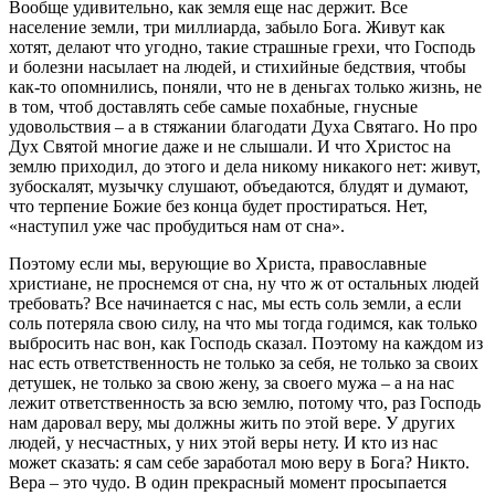
Вообще удивительно, как земля еще нас держит. Все
население земли, три миллиарда, забыло Бога. Живут как
хотят, делают что угодно, такие страшные грехи, что Господь
и болезни насылает на людей, и стихийные бедствия, чтобы
как-то опомнились, поняли, что не в деньгах только жизнь, не
в том, чтоб доставлять себе самые похабные, гнусные
удовольствия – а в стяжании благодати Духа Святаго. Но про
Дух Святой многие даже и не слышали. И что Христос на
землю приходил, до этого и дела никому никакого нет: живут,
зубоскалят, музычку слушают, объедаются, блудят и думают,
что терпение Божие без конца будет простираться. Нет,
«наступил уже час пробудиться нам от сна».
Поэтому если мы, верующие во Христа, православные
христиане, не проснемся от сна, ну что ж от остальных людей
требовать? Все начинается с нас, мы есть соль земли, а если
соль потеряла свою силу, на что мы тогда годимся, как только
выбросить нас вон, как Господь сказал. Поэтому на каждом из
нас есть ответственность не только за себя, не только за своих
детушек, не только за свою жену, за своего мужа – а на нас
лежит ответственность за всю землю, потому что, раз Господь
нам даровал веру, мы должны жить по этой вере. У других
людей, у несчастных, у них этой веры нету. И кто из нас
может сказать: я сам себе заработал мою веру в Бога? Никто.
Вера – это чудо. В один прекрасный момент просыпается