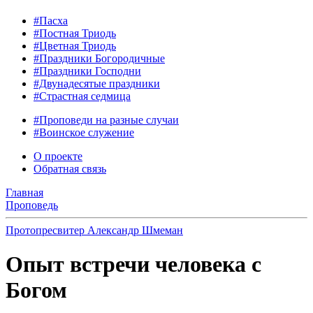
#Пасха
#Постная Триодь
#Цветная Триодь
#Праздники Богородичные
#Праздники Господни
#Двунадесятые праздники
#Страстная седмица
#Проповеди на разные случаи
#Воинское служение
О проекте
Обратная связь
Главная
Проповедь
Протопресвитер Александр Шмеман
Опыт встречи человека с
Богом