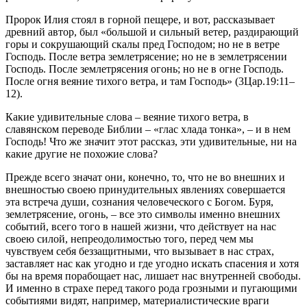
Пророк Илия стоял в горной пещере, и вот, рассказывает
древний автор, был «большой и сильный ветер, раздирающий
горы и сокрушающий скалы пред Господом; но не в ветре
Господь. После ветра землетрясение; но не в землетрясении
Господь. После землетрясения огонь; но не в огне Господь.
После огня веяние тихого ветра, и там Господь» (3Цар.19:11–
12).
Какие удивительные слова – веяние тихого ветра, в
славянском переводе Библии – «глас хлада тонка», – и в нем
Господь! Что же значит этот рассказ, эти удивительные, ни на
какие другие не похожие слова?
Прежде всего значат они, конечно, то, что не во внешних и
внешностью своею принудительных явлениях совершается
эта встреча души, сознания человеческого с Богом. Буря,
землетрясение, огонь, – все это символы именно внешних
событий, всего того в нашей жизни, что действует на нас
своею силой, непреодолимостью того, перед чем мы
чувствуем себя беззащитными, что вызывает в нас страх,
заставляет нас как угодно и где угодно искать спасения и хотя
бы на время порабощает нас, лишает нас внутренней свободы.
И именно в страхе перед такого рода грозными и пугающими
событиями видят, например, материалистические враги