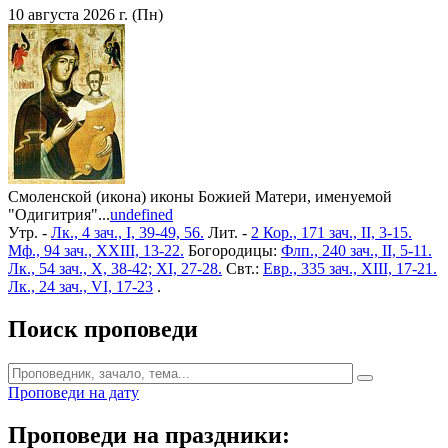
10 августа 2026 г. (Пн)
Смоленской (икона) иконы Божией Матери, именуемой
"Одигитрия"...
undefined
Утр. -
Лк., 4 зач., I, 39-49, 56.
Лит. -
2 Кор., 171 зач., II, 3-15.
Мф., 94 зач., XXIII, 13-22.
Богородицы:
Флп., 240 зач., II, 5-11.
Лк., 54 зач., X, 38-42; XI, 27-28.
Свт.:
Евр., 335 зач., XIII, 17-21.
Лк., 24 зач., VI, 17-23
.
Поиск проповеди
Проповеди на дату
Проповеди на праздники: