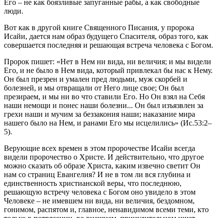
Его – не как боязливые запуганные рабы, а как свободные
люди.
Вот как в другой книге Священного Писания, у пророка
Исайи, дается нам образ будущего Спасителя, образ того, как
совершается последняя и решающая встреча человека с Богом.
Пророк пишет: «Нет в Нем ни вида, ни величия; и мы видели
Его, и не было в Нем вида, который привлекал бы нас к Нему.
Он был презрен и умален пред людьми, муж скорбей и
болезней, и мы отвращали от Него лице свое; Он был
презираем, и мы ни во что ставили Его. Но Он взял на Себя
наши немощи и понес наши болезни... Он был изъязвлен за
грехи наши и мучим за беззакония наши; наказание мира
нашего было на Нем, и ранами Его мы исцелились» (Ис.53:2–
5).
Верующие всех времен в этом пророчестве Исайи всегда
видели пророчество о Христе. И действительно, что другое
можно сказать об образе Христа, каким извечно светит Он
нам со страниц Евангелия? И не в том ли вся глубина и
единственность христианской веры, что последнюю,
решающую встречу человека с Богом оно увидело в этом
Человеке – не имевшем ни вида, ни величия, бездомном,
гонимом, распятом и, главное, ненавидимом всеми теми, кто