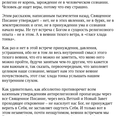
религии ее корень, зарождение ее в человеческом сознании.
Человек-де ищет веры, потому что ему страшно.
Этим рассказом, написанным тысячелетия назад, Священное
Писание утверждает – нет, не в этих явлениях, не в бурях, не в
землетрясениях и огне, не в принуждении ума и сознания
начало веры. Не тут встреча с Богом и сущность религиозного
опыта – не в этом. А в веянии тихого ветра, в «гласе хлада
тонка».
Как раз и нет в этой встрече принуждения, давления,
устрашения, ибо не в том ли весь внутренний смысл этого
тихого веяния, что его можно не заметить, что мимо него
можно пройти, будучи занятым чем-то другим, что кажется
нам важным и, так сказать, первоочередным, что заполняет
целиком наше сознание, мешает нам это тихое веяние
почувствовать, этот глас хлада тонка услышать нашим
внутренним слухом.
Как удивительно, как абсолютно противоречит всем
казенным утверждениям антирелигиозной пропаганды через
все Священное Писание, через весь Ветхий и Новый Завет
проходящее откровение – не насилует нас Бог, не принуждает
верить в Себя, не заставляет ощутить Себя. И только вот в
этом незаметном, почти неощутимом, веянии встречаем мы