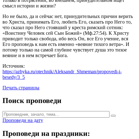
только в потрясении, во внешнем, принудительном ищет
смысл истории и жизни?
Но не было, да и сейчас нет, принудительных причин верить
во Христа, принимать Его, любить Его, сказать про Него то,
что сказал про Него стоявший у креста римский сотник:
«Воистину Человек сей Сын Божий» (Мф.27:54). К Христу
приводит только свобода, ибо весь Он, все Его учение, вся
Его проповедь к нам есть именно «веяние тихого ветра». И
потому только на самой глубине чувствует душа это тихое
веяние и в нем встречает Бога.
Источник:
https://azbyka.ru/otechnik/Aleksandr_Shmeman/propovedi-i-
besedy/3_5
Печать страницы
Поиск проповеди
Проповеди на дату
Проповеди на праздники: