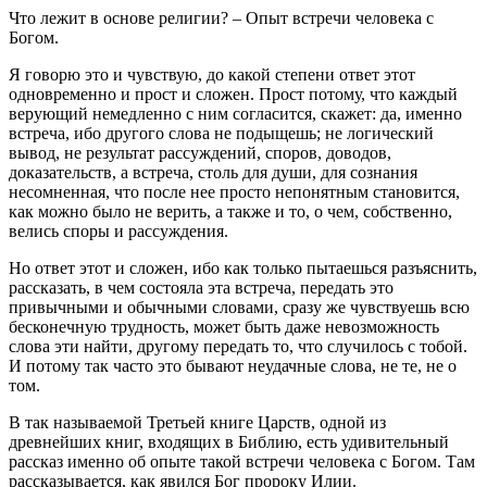
Что лежит в основе религии? – Опыт встречи человека с
Богом.
Я говорю это и чувствую, до какой степени ответ этот
одновременно и прост и сложен. Прост потому, что каждый
верующий немедленно с ним согласится, скажет: да, именно
встреча, ибо другого слова не подыщешь; не логический
вывод, не результат рассуждений, споров, доводов,
доказательств, а встреча, столь для души, для сознания
несомненная, что после нее просто непонятным становится,
как можно было не верить, а также и то, о чем, собственно,
велись споры и рассуждения.
Но ответ этот и сложен, ибо как только пытаешься разъяснить,
рассказать, в чем состояла эта встреча, передать это
привычными и обычными словами, сразу же чувствуешь всю
бесконечную трудность, может быть даже невозможность
слова эти найти, другому передать то, что случилось с тобой.
И потому так часто это бывают неудачные слова, не те, не о
том.
В так называемой Третьей книге Царств, одной из
древнейших книг, входящих в Библию, есть удивительный
рассказ именно об опыте такой встречи человека с Богом. Там
рассказывается, как явился Бог пророку Илии.