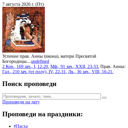
7 августа 2026 г. (Пт)
Успение прав. Анны (икона), матери Пресвятой
Богородицы....
undefined
2 Кор., 169 зач., I, 12-20.
Мф., 91 зач., XXII, 23-33.
Прав. Анны:
Гал., 210 зач. (от полу́), IV, 22-31.
Лк., 36 зач., VIII, 16-21.
Поиск проповеди
Проповеди на дату
Проповеди на праздники:
#Пасха