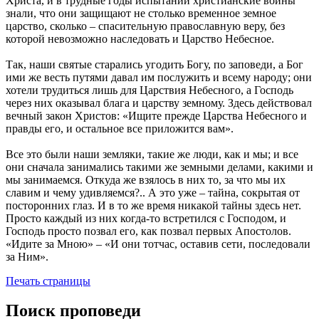
Христа, и в трудные годы испытаний христианские воины
знали, что они защищают не столько временное земное
царство, сколько – спасительную православную веру, без
которой невозможно наследовать и Царство Небесное.
Так, наши святые старались угодить Богу, по заповеди, а Бог
ими же весть путями давал им послужить и всему народу; они
хотели трудиться лишь для Царствия Небесного, а Господь
через них оказывал блага и царству земному. Здесь действовал
вечный закон Христов: «Ищите прежде Царства Небесного и
правды его, и остальное все приложится вам».
Все это были наши земляки, такие же люди, как и мы; и все
они сначала занимались такими же земными делами, какими и
мы занимаемся. Откуда же взялось в них то, за что мы их
славим и чему удивляемся?.. А это уже – тайна, сокрытая от
посторонних глаз. И в то же время никакой тайны здесь нет.
Просто каждый из них когда-то встретился с Господом, и
Господь просто позвал его, как позвал первых Апостолов.
«Идите за Мною» – «И они тотчас, оставив сети, последовали
за Ним».
Печать страницы
Поиск проповеди