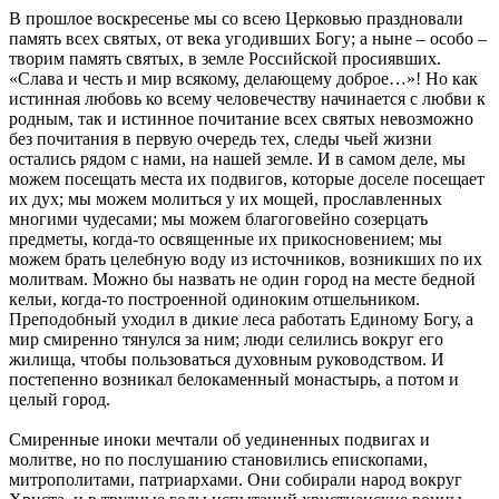
В прошлое воскресенье мы со всею Церковью праздновали
память всех святых, от века угодивших Богу; а ныне – особо –
творим память святых, в земле Российской просиявших.
«Слава и честь и мир всякому, делающему доброе…»! Но как
истинная любовь ко всему человечеству начинается с любви к
родным, так и истинное почитание всех святых невозможно
без почитания в первую очередь тех, следы чьей жизни
остались рядом с нами, на нашей земле. И в самом деле, мы
можем посещать места их подвигов, которые доселе посещает
их дух; мы можем молиться у их мощей, прославленных
многими чудесами; мы можем благоговейно созерцать
предметы, когда-то освященные их прикосновением; мы
можем брать целебную воду из источников, возникших по их
молитвам. Можно бы назвать не один город на месте бедной
кельи, когда-то построенной одиноким отшельником.
Преподобный уходил в дикие леса работать Единому Богу, а
мир смиренно тянулся за ним; люди селились вокруг его
жилища, чтобы пользоваться духовным руководством. И
постепенно возникал белокаменный монастырь, а потом и
целый город.
Смиренные иноки мечтали об уединенных подвигах и
молитве, но по послушанию становились епископами,
митрополитами, патриархами. Они собирали народ вокруг