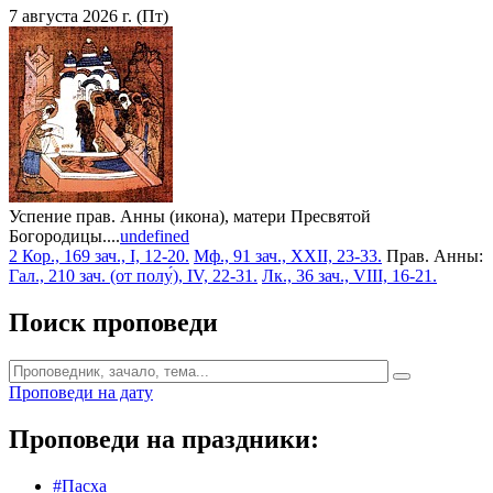
7 августа 2026 г. (Пт)
Успение прав. Анны (икона), матери Пресвятой
Богородицы....
undefined
2 Кор., 169 зач., I, 12-20.
Мф., 91 зач., XXII, 23-33.
Прав. Анны:
Гал., 210 зач. (от полу́), IV, 22-31.
Лк., 36 зач., VIII, 16-21.
Поиск проповеди
Проповеди на дату
Проповеди на праздники:
#Пасха