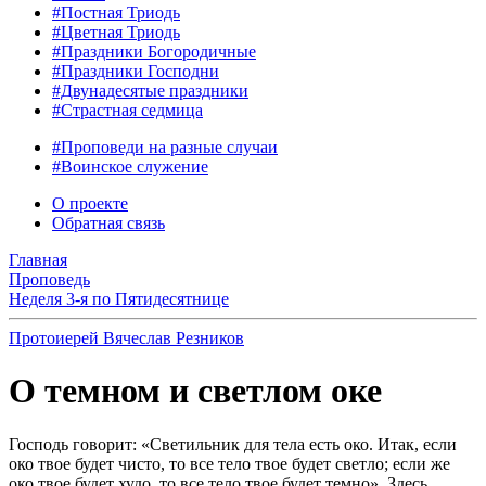
#Постная Триодь
#Цветная Триодь
#Праздники Богородичные
#Праздники Господни
#Двунадесятые праздники
#Страстная седмица
#Проповеди на разные случаи
#Воинское служение
О проекте
Обратная связь
Главная
Проповедь
Неделя 3-я по Пятидесятнице
Протоиерей Вячеслав Резников
О темном и светлом оке
Господь говорит: «Светильник для тела есть око. Итак, если
око твое будет чисто, то все тело твое будет светло; если же
око твое будет худо, то все тело твое будет темно». Здесь