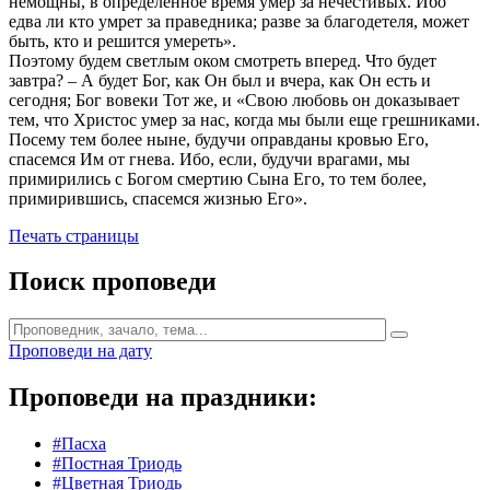
немощны, в определенное время умер за нечестивых. Ибо
едва ли кто умрет за праведника; разве за благодетеля, может
быть, кто и решится умереть».
Поэтому будем светлым оком смотреть вперед. Что будет
завтра? – А будет Бог, как Он был и вчера, как Он есть и
сегодня; Бог вовеки Тот же, и «Свою любовь он доказывает
тем, что Христос умер за нас, когда мы были еще грешниками.
Посему тем более ныне, будучи оправданы кровью Его,
спасемся Им от гнева. Ибо, если, будучи врагами, мы
примирились с Богом смертию Сына Его, то тем более,
примирившись, спасемся жизнью Его».
Печать страницы
Поиск проповеди
Проповеди на дату
Проповеди на праздники:
#Пасха
#Постная Триодь
#Цветная Триодь