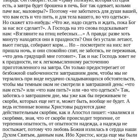
есть, а завтра будет брошена в печь, Бог так одевает, кольми
паче вас, маловеры?» Поэтому «не заботьтесь для души вашей,
что вам есть и что пить, и для тела вашего, во что одеться».
Но скажет кто-нибудь: «Что же, надо сидеть и ждать, пока Бог
за нас все сделает?». А Господь на это снова подсказывает
нам: «Взгляните на птиц небесных…» А правда: разве хоть
минуту находятся они в праздности? Они без устали летают,
вьют гнезда, собирают корм… Но – посмотрите на них: вот
пришла ночь, и они спокойно спят, не заботясь, не переживая,
«что день грядущий мне готовит». Так и нас Господь зовет не
к праздности, не к легкомысленному расточению
приготовленного на завтра. Он только предостерегает от
безбожной озабоченности завтрашним днем, чтобы мы не
терзались при виде неудачно складывающихся обстоятельств,
чтобы мы темным оком не смотрели в завтрашний день: «что
нам есть?» или «что нам пить?» или «во что одеться?» Так,
заботясь о завтрашнем дне, мы уже как бы переживаем те
скорби, которых еще нет и, может быть, вообще не будет. А
ведь истинные воины Христовы радуются даже
действительным скорбям, как и Апостол пишет: «хвалимся и
скорбями, зная, что от скорби происходит терпение, от
терпения опытность, от опытности надежда, а надежда не
постыжает, потому что любовь Божия излилась в сердца наши
Духом Святым, данным нам. Ибо Христос, когда еще мы были