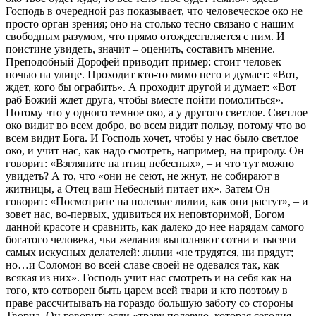
Господь в очередной раз показывает, что человеческое око не
просто орган зрения; оно на столько тесно связано с нашим
свободным разумом, что прямо отождествляется с ним. И
поистине увидеть, значит – оценить, составить мнение.
Преподобный Дорофей приводит пример: стоит человек
ночью на улице. Проходит кто-то мимо него и думает: «Вот,
ждет, кого бы ограбить». А проходит другой и думает: «Вот
раб Божий ждет друга, чтобы вместе пойти помолиться».
Потому что у одного темное око, а у другого светлое. Светлое
око видит во всем добро, во всем видит пользу, потому что во
всем видит Бога. И Господь хочет, чтобы у нас было светлое
око, и учит нас, как надо смотреть, например, на природу. Он
говорит: «Взгляните на птиц небесных», – и что тут можно
увидеть? А то, что «они не сеют, не жнут, не собирают в
житницы, а Отец ваш Небесный питает их». Затем Он
говорит: «Посмотрите на полевые лилии, как они растут», – и
зовет нас, во-первых, удивиться их неповторимой, Богом
данной красоте и сравнить, как далеко до нее нарядам самого
богатого человека, чьи желания выполняют сотни и тысячи
самых искусных делателей: лилии «не трудятся, ни прядут;
но…и Соломон во всей славе своей не одевался так, как
всякая из них». Господь учит нас смотреть и на себя как на
того, кто сотворен быть царем всей твари и кто поэтому в
праве рассчитывать на гораздо большую заботу со стороны
Творца. Он говорит: если «траву полевую, которая сегодня