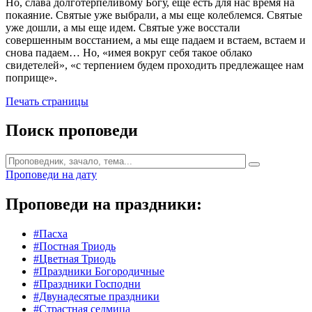
Но, слава долготерпеливому Богу, еще есть для нас время на
покаяние. Святые уже выбрали, а мы еще колеблемся. Святые
уже дошли, а мы еще идем. Святые уже восстали
совершенным восстанием, а мы еще падаем и встаем, встаем и
снова падаем… Но, «имея вокруг себя такое облако
свидетелей», «с терпением будем проходить предлежащее нам
поприще».
Печать страницы
Поиск проповеди
Проповеди на дату
Проповеди на праздники:
#Пасха
#Постная Триодь
#Цветная Триодь
#Праздники Богородичные
#Праздники Господни
#Двунадесятые праздники
#Страстная седмица