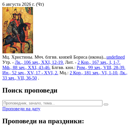
6 августа 2026 г. (Чт)
Мц. Христины. Мчч. блгвв. князей Бориса (икона)...
undefined
Утр. -
Лк., 106 зач., XXI, 12-19.
Лит. -
2 Кор., 167 зач., I, 1-7.
Мф., 88 зач., XXI, 43-46.
Блгвв. кнн.:
Рим., 99 зач., VIII, 28-39.
Ин., 52 зач., XV, 17 - XVI, 2.
Мц.:
2 Кор., 181 зач., VI, 1-10.
Лк.,
33 зач., VII, 36-50
.
Поиск проповеди
Проповеди на дату
Проповеди на праздники: