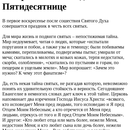
Пятидесятнице
В первое воскресенье после сошествия Святого Духа
совершается праздник в честь всех святых.
Для мира жизнь и подвиги святых – непостижимая тайна.
Мир недоумевает, читая о людях, которые «испытали
поругания и побои, а также узы и темницу; были побиваемы
камнями, перепиливаемы, подвергаемы пытке; умирали от
меча; скитались в милотях и козьих кожах, терпя недостатки,
скорби, озлобления», «скитались по пустыням и горам, по
пещерам и ущельям земли». Мир вопрошает: «Зачем это
нужно? К чему этот фанатизм»?
Да, есть некая тайна святых, не разгадав которую, невозможно
понять их удивительную стойкость и верность. Сегодняшнее
Евангелие в немногих словах дает ключ к этой тайне. Церковь
напоминает два изречения Господа Иисуса Христа: «всякого,
кто исповедает Меня пред людьми, того исповедаю и Я пред
Отцем Моим Небесным; а кто отречется от Меня пред
людьми, отрекусь от того и Я пред Отцем Моим Небесным».
И другое: «Кто любит отца или мать более, нежели Меня,
недостоин Меня; и кто любит сына или дочь более, нежели