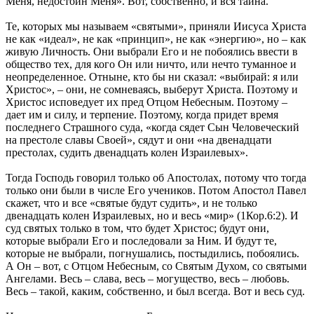
Меня, недостоин Меня». Вот, собственно, и вся тайна.
Те, которых мы называем «святыми», приняли Иисуса Христа
не как «идеал», не как «принцип», не как «энергию», но – как
живую Личность. Они выбрали Его и не побоялись ввести в
общество тех, для кого Он или ничто, или нечто туманное и
неопределенное. Отныне, кто бы ни сказал: «выбирай: я или
Христос», – они, не сомневаясь, выберут Христа. Поэтому и
Христос исповедует их пред Отцом Небесным. Поэтому –
дает им и силу, и терпение. Поэтому, когда придет время
последнего Страшного суда, «когда сядет Сын Человеческий
на престоле славы Своей», сядут и они «на двенадцати
престолах, судить двенадцать колен Израилевых».
Тогда Господь говорил только об Апостолах, потому что тогда
только они были в числе Его учеников. Потом Апостол Павел
скажет, что и все «святые будут судить», и не только
двенадцать колен Израилевых, но и весь «мир» (1Кор.6:2). И
суд святых только в том, что будет Христос; будут они,
которые выбрали Его и последовали за Ним. И будут те,
которые не выбрали, погнушались, постыдились, побоялись.
А Он – вот, с Отцом Небесным, со Святым Духом, со святыми
Ангелами. Весь – слава, весь – могущество, весь – любовь.
Весь – такой, каким, собственно, и был всегда. Вот и весь суд.