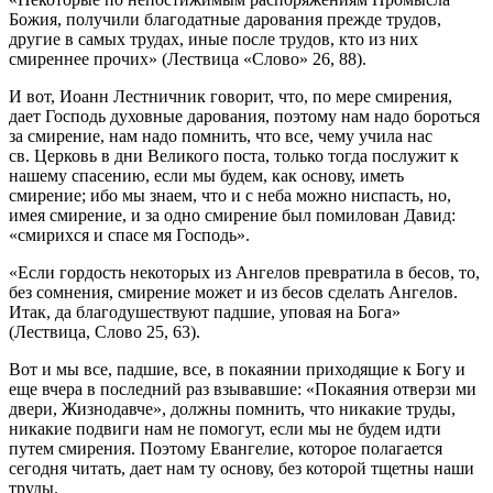
Божия, получили благодатные дарования прежде трудов,
другие в самых трудах, иные после трудов, кто из них
смиреннее прочих» (Лествица «Слово» 26, 88).
И вот, Иоанн Лестничник говорит, что, по мере смирения,
дает Господь духовные дарования, поэтому нам надо бороться
за смирение, нам надо помнить, что все, чему учила нас
св. Церковь в дни Великого поста, только тогда послужит к
нашему спасению, если мы будем, как основу, иметь
смирение; ибо мы знаем, что и с неба можно ниспасть, но,
имея смирение, и за одно смирение был помилован Давид:
«смирихся и спасе мя Господь».
«Если гордость некоторых из Ангелов превратила в бесов, то,
без сомнения, смирение может и из бесов сделать Ангелов.
Итак, да благодушествуют падшие, уповая на Бога»
(Лествица, Слово 25, 63).
Вот и мы все, падшие, все, в покаянии приходящие к Богу и
еще вчера в последний раз взывавшие: «Покаяния отверзи ми
двери, Жизнодавче», должны помнить, что никакие труды,
никакие подвиги нам не помогут, если мы не будем идти
путем смирения. Поэтому Евангелие, которое полагается
сегодня читать, дает нам ту основу, без которой тщетны наши
труды.