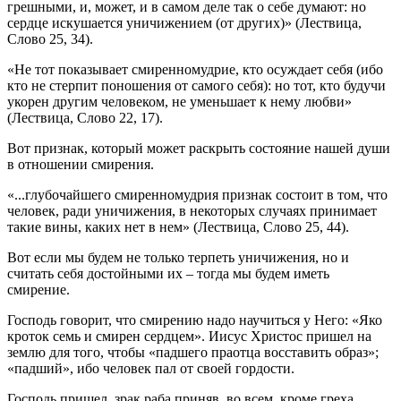
грешными, и, может, и в самом деле так о себе думают: но
сердце искушается уничижением (от других)» (Лествица,
Слово 25, 34).
«Не тот показывает смиренномудрие, кто осуждает себя (ибо
кто не стерпит поношения от самого себя): но тот, кто будучи
укорен другим человеком, не уменьшает к нему любви»
(Лествица, Слово 22, 17).
Вот признак, который может раскрыть состояние нашей души
в отношении смирения.
«...глубочайшего смиренномудрия признак состоит в том, что
человек, ради уничижения, в некоторых случаях принимает
такие вины, каких нет в нем» (Лествица, Слово 25, 44).
Вот если мы будем не только терпеть уничижения, но и
считать себя достойными их – тогда мы будем иметь
смирение.
Господь говорит, что смирению надо научиться у Него: «Яко
кроток семь и смирен сердцем». Иисус Христос пришел на
землю для того, чтобы «падшего праотца восставить образ»;
«падший», ибо человек пал от своей гордости.
Господь пришел, зрак раба приняв, во всем, кроме греха,