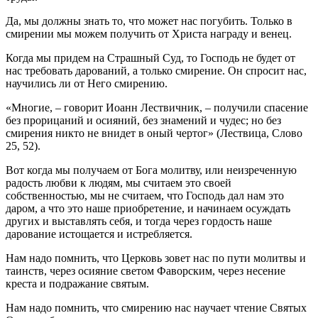
Да, мы должны знать то, что может нас погубить. Только в
смирении мы можем получить от Христа награду и венец.
Когда мы придем на Страшный Суд, то Господь не будет от
нас требовать дарований, а только смирение. Он спросит нас,
научились ли от Него смирению.
«Многие, – говорит Иоанн Лествичник, – получили спасение
без прорицаний и осияний, без знамений и чудес; но без
смирения никто не внидет в оный чертог» (Лествица, Слово
25, 52).
Вот когда мы получаем от Бога молитву, или неизреченную
радость любви к людям, мы считаем это своей
собственностью, мы не считаем, что Господь дал нам это
даром, а что это наше приобретение, и начинаем осуждать
других и выставлять себя, и тогда через гордость наше
дарование истощается и истребляется.
Нам надо помнить, что Церковь зовет нас по пути молитвы и
таинств, через осияние светом Фаворским, через несение
креста и подражание святым.
Нам надо помнить, что смирению нас научает чтение Святых