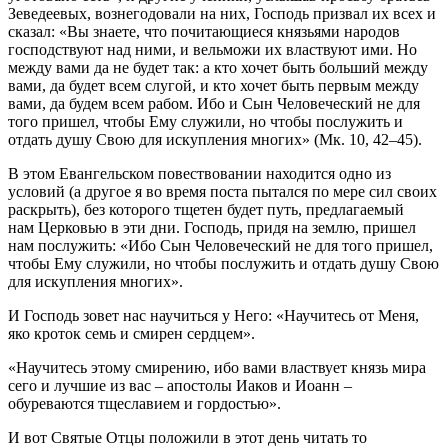
Зеведеевых, вознегодовали на них, Господь призвал их всех и
сказал: «Вы знаете, что почитающиеся князьями народов
господствуют над ними, и вельможи их властвуют ими. Но
между вами да не будет так: а кто хочет быть больший между
вами, да будет всем слугой, и кто хочет быть первым между
вами, да будем всем рабом. Ибо и Сын Человеческий не для
того пришел, чтобы Ему служили, но чтобы послужить и
отдать душу Свою для искупления многих» (
Мк. 10, 42–45
).
В этом Евангельском повествовании находится одно из
условий (а другое я во время поста пытался по мере сил своих
раскрыть), без которого тщетен будет путь, предлагаемый
нам Церковью в эти дни. Господь, придя на землю, пришел
нам послужить: «Ибо Сын Человеческий не для того пришел,
чтобы Ему служили, но чтобы послужить и отдать душу Свою
для искупления многих».
И Господь зовет нас научиться у Него: «Научитесь от Меня,
яко кроток семь и смирен сердцем».
«Научитесь этому смирению, ибо вами властвует князь мира
сего и лучшие из вас – апостолы Иаков и Иоанн –
обуреваются тщеславием и гордостью».
И вот Святые Отцы положили в этот день читать то