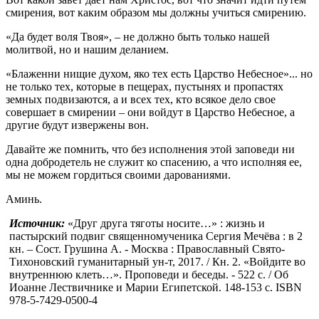
смирения, вот каким образом мы должны учиться смирению.
«Да будет воля Твоя», – не должно быть только нашей
молитвой, но и нашим деланием.
«Блаженни нищие духом, яко тех есть Царство Небесное»... но
не только тех, которые в пещерах, пустынях и пропастях
земных подвизаются, а и всех тех, кто всякое дело свое
совершает в смирении – они войдут в Царство Небесное, а
другие будут извержены вон.
Давайте же помнить, что без исполнения этой заповеди ни
одна добродетель не служит ко спасению, а что исполняя ее,
мы не можем гордиться своими дарованиями.
Аминь.
Источник:
«Друг друга тяготы носите…» : жизнь и
пастырский подвиг священномученика Сергия Мечёва : в 2
кн. – Сост. Грушина А. - Москва : Православный Свято-
Тихоновский гуманитарный ун-т, 2017. / Кн. 2. «Войдите во
внутреннюю клеть…». Проповеди и беседы. - 522 с. / Об
Иоанне Лествичнике и Марии Египетской. 148-153 с. ISBN
978-5-7429-0500-4