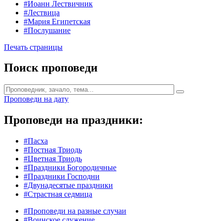
#Иоанн Лествичник
#Лествица
#Мария Египетская
#Послушание
Печать страницы
Поиск проповеди
Проповеди на дату
Проповеди на праздники:
#Пасха
#Постная Триодь
#Цветная Триодь
#Праздники Богородичные
#Праздники Господни
#Двунадесятые праздники
#Страстная седмица
#Проповеди на разные случаи
#Воинское служение