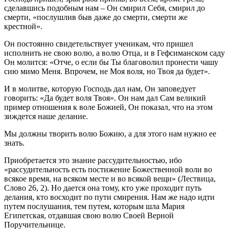
сделавшись подобным нам – Он смирил Себя, смирил до
смерти, «послушлив быв даже до смерти, смерти же
крестной».
Он постоянно свидетельствует ученикам, что пришел
исполнить не свою волю, а волю Отца, и в Гефсиманском саду
Он молится: «Отче, о если бы Ты благоволил пронести чашу
сию мимо Меня. Впрочем, не Моя воля, но Твоя да будет».
И в молитве, которую Господь дал нам, Он заповедует
говорить: «Да будет воля Твоя». Он нам дал Сам великий
пример отношения к воле Божией, Он показал, что на этом
зиждется наше делание.
Мы должны творить волю Божию, а для этого нам нужно ее
знать.
Приобретается это знание рассудительностью, ибо
«рассудительность есть постижение Божественной воли во
всякое время, на всяком месте и во всякой вещи» (Лествица,
Слово 26, 2). Но дается она тому, кто уже проходит путь
делания, кто восходит по пути смирения. Нам же надо идти
путем послушания, тем путем, которым шла Мария
Египетская, отдавшая свою волю Своей Верной
Поручительнице.