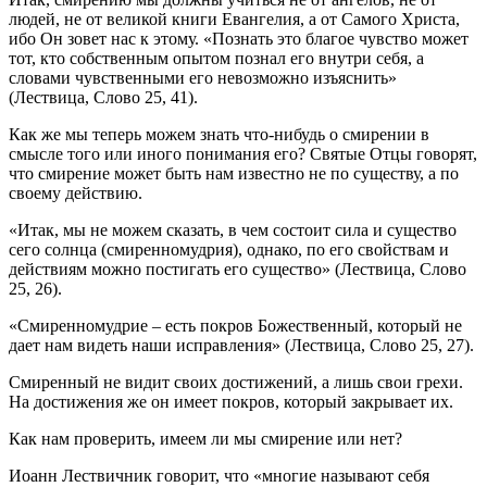
людей, не от великой книги Евангелия, а от Самого Христа,
ибо Он зовет нас к этому. «Познать это благое чувство может
тот, кто собственным опытом познал его внутри себя, а
словами чувственными его невозможно изъяснить»
(Лествица, Слово 25, 41).
Как же мы теперь можем знать что-нибудь о смирении в
смысле того или иного понимания его? Святые Отцы говорят,
что смирение может быть нам известно не по существу, а по
своему действию.
«Итак, мы не можем сказать, в чем состоит сила и существо
сего солнца (смиренномудрия), однако, по его свойствам и
действиям можно постигать его существо» (Лествица, Слово
25, 26).
«Смиренномудрие – есть покров Божественный, который не
дает нам видеть наши исправления» (Лествица, Слово 25, 27).
Смиренный не видит своих достижений, а лишь свои грехи.
На достижения же он имеет покров, который закрывает их.
Как нам проверить, имеем ли мы смирение или нет?
Иоанн Лествичник говорит, что «многие называют себя