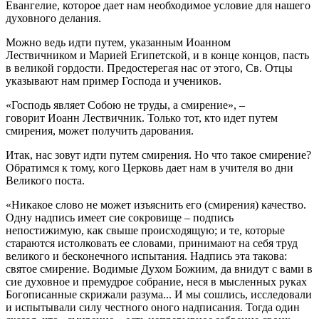
Евангелие, которое дает нам необходимое условие для нашего
духовного делания.
Можно ведь идти путем, указанным Иоанном
Лествичником и Марией Египетской, и в конце концов, пасть
в великой гордости. Предостерегая нас от этого, Св. Отцы
указывают нам пример Господа и учеников.
«Господь являет Собою не труды, а смирение», –
говорит Иоанн Лествичник. Только тот, кто идет путем
смирения, может получить дарования.
Итак, нас зовут идти путем смирения. Но что такое смирение?
Обратимся к тому, кого Церковь дает нам в учителя во дни
Великого поста.
«Никакое слово не может изъяснить его (смирения) качество.
Одну надпись имеет сие сокровище – подпись
непостижимую, как свыше происходящую; и те, которые
стараются истолковать ее словами, принимают на себя труд
великого и бесконечного испытания. Надпись эта такова:
святое смирение. Водимые Духом Божиим, да внидут с вами в
сие духовное и премудрое собрание, неся в мысленных руках
Богописанные скрижали разума... И мы сошлись, исследовали
и испытывали силу честного оного надписания. Тогда один