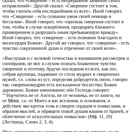
сказал, что «смирение – есть непрерывное забвение своих
исправлений». Другой сказал: «Смирение состоит в том,
чтобы считать себя последнейшим из всех». Иной говорит,
что «Смирение – есть сознание умом своей немощи и
бессилия». Иной говорит, что «признак смирения состоит в
том, чтобы в случае оскорбления, предварять ближнего
примирением и разрушать оным пребывающую вражду».
Иной говорил, что «смирение – есть познание благодати и
милосердия Божия». Другой же говорил, что «смирение – есть
чувство сокрушенной души и отречение от своей воли».
«Выслушав и с великой точностью и вниманием рассмотрев и
соообразив, не мог я слухом познать блаженное чувство
смирения: и поэтому, будучи последним из всех, как пес,
собрав крупицы, падавшие со стола мудрых и смиренных
мужей, т.е. слова из уст, определяя добродетель оную, говорю
так: смиренномудрие есть несказанное богатство; Божие
дарование, Божие именование; ибо Господь говорит:
""Научитесь не от Ангела, не от человека, не от книги, но
от
Мене
, т.е. от Моего в вас вселения, и основания, и
действия: яко кроток есмь и смирен сердцем и помыслами, и
образом мыслей, и обрящете покой душам вашим от браней, и
облегчение от искусительных помыслов» (
Мф. 11, 29
)
(Лествица, Слово 2, 3, 4).
Итак, смирению мы должны учиться не от ангелов, не от