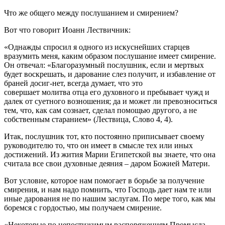
Что же общего между послушанием и смирением?
Вот что говорит Иоанн Лествичник:
«Однажды спросил я одного из искуснейших старцев
вразумить меня, каким образом послушание имеет смирение.
Он отвечал: «Благоразумный послушник, если и мертвых
будет воскрешать, и дарование слез получит, и избавление от
браней досиг-нет, всегда думает, что это
совершает молитва отца его духовного и пребывает чужд и
далек от суетного возношения; да и может ли превозноситься
тем, что, как сам сознает, сделал помощью другого, а не
собственным старанием» (Лествица, Слово 4, 4).
Итак, послушник тот, кто постоянно приписывает своему
руководителю то, что он имеет в смысле тех или иных
достижений. Из жития Марии Египетской вы знаете, что она
считала все свои духовные деяния – даром Божией Матери.
Вот условие, которое нам помогает в борьбе за получение
смирения, и нам надо помнить, что Господь дает нам те или
иные дарования не по нашим заслугам. По мере того, как мы
боремся с гордостью, мы получаем смирение.
«Некоторые по непостижимым распоряжениям Промысла