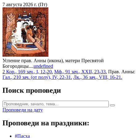
7 августа 2026 г. (Пт)
Успение прав. Анны (икона), матери Пресвятой
Богородицы....
undefined
2 Кор., 169 зач., I, 12-20.
Мф., 91 зач., XXII, 23-33.
Прав. Анны:
Гал., 210 зач. (от полу́), IV, 22-31.
Лк., 36 зач., VIII, 16-21.
Поиск проповеди
Проповеди на дату
Проповеди на праздники:
#Пасха