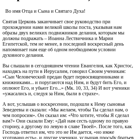
Во имя Отца и Сына и Святаго Духа!
Святая Церковь заканчивает свое руководство при
прохождении нами великой школы поста, указывая нам
образы двух великих подвижников делания, которым мы
должны подражать – Иоанна Лествичника и Марии
Египетской, тем не менее, в последний воскресный день
напоминает нам еще об одном необходимом условии
духовного делания.
Вы слышали в сегодняшнем чтении Евангелия, как Христос,
находясь на пути в Иерусалим, говорил Своим ученикам:
«Сын Человеческий предан будет первосвященниками и
книжниками... и поругаются над Ним, и будут бить Его, и
оплюют Его, и убьют Его...» (
Мк. 10, 33, 34
) И вот ученики
«ужасались и, следуя за Ним, были в страхе».
А вот, услышав о воскресении, подошли к Нему сыновья
Зеведеевы и сказали: «Мы желаем, чтобы Ты сделал нам, о
чем попросим». Он сказал им: «Что хотите, чтобы Я сделал
вам?» Они сказали Ему: «Дай нам сесть одному по правую
сторону, а другому по левую в славе Твоей». После того, как
Господь ответил им, что это не Им дается, «но имже
уготовано есть», и другие ученики, услышав просьбу братьев