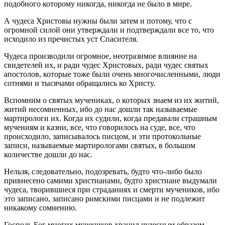
подобного которому никогда, никогда не было в мире.
А чудеса Христовы нужны были затем и потому, что с
огромной силой они утверждали и подтверждали все то, что
исходило из пречистых уст Спасителя.
Чудеса производили огромное, неотразимое влияние на
свидетелей их, и ради чудес Христовых, ради чудес святых
апостолов, которые тоже были очень многочисленными, люди
сотнями и тысячами обращались ко Христу.
Вспомним о святых мучениках, о которых знаем из их житий,
житий несомненных, ибо до нас дошли так называемые
мартирологи их. Когда их судили, когда предавали страшным
мучениям и казни, все, что говорилось на суде, все, что
происходило, записывалось писцом, и эти протокольные
записи, называемые мартирологами святых, в большом
количестве дошли до нас.
Нельзя, следовательно, подозревать, будто что-либо было
привнесено самими христианами, будто христиане выдумали
чудеса, творившиеся при страданиях и смерти мучеников, ибо
это записано, записано римскими писцами и не подлежит
никакому сомнению.
Господь Бог многих мучеников хранил чудесным образом.