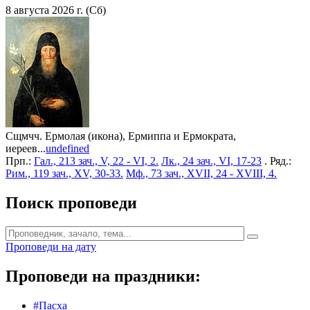
8 августа 2026 г. (Сб)
Сщмчч. Ермолая (икона), Ермиппа и Ермократа,
иереев...
undefined
Прп.:
Гал., 213 зач., V, 22 - VI, 2.
Лк., 24 зач., VI, 17-23
. Ряд.:
Рим., 119 зач., XV, 30-33.
Мф., 73 зач., XVII, 24 - XVIII, 4.
Поиск проповеди
Проповеди на дату
Проповеди на праздники:
#Пасха