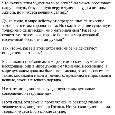
Что скажем этим мудрецам мира сего? Чем можем обосновать
нашу полную, безусловную веру в чудеса – чудеса не только
Христа, но и чудеса великих святых?
Да, конечно, в мире действуют определенные физические
законы, это и мы хорошо знаем. Но скажите, разве существует
только мир физический, мир материальный? Разве не
существует огромный, гораздо больший мир духовный,
населенный бесплотными духами?
Так что же, разве в этом духовном мире не действуют
определенные законы?
Если законы необходимы в мире физическом, неужели не
необходимы они в мире духовном? Конечно, несомненно, в
мире духовном должны быть свои законы, законы совсем не
такие, как законы нашего тленного, временного мира, законы
вечные, законы высшего порядка.
И в этом мире, конечно, существуют силы духовные,
совершенно неведомые нам.
И эти силы, эти законы проявлялись не раз пред глазами
человечества, когда творил Господь Иисус свои чудеса, когда
творили чудеса Его великие святые.