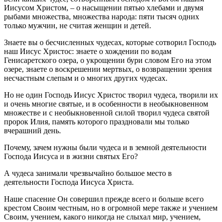
Иисусом Христом, – о насыщении пятью хлебами и двумя
рыбами множества, множества народа: пяти тысяч одних
только мужчин, не считая женщин и детей.
Знаете вы о бесчисленных чудесах, которые сотворил Господь
наш Иисус Христос: знаете о хождении по водам
Генисаретского озера, о укрощении бури словом Его на этом
озере, знаете о воскрешении мертвых, о возвращении зрения
несчастным слепым и о многих других чудесах.
Но не один Господь Иисус Христос творил чудеса, творили их
и очень многие святые, и в особенности в необыкновенном
множестве и с необыкновенной силой творил чудеса святой
пророк Илия, память которого праздновали мы только
вчерашний день.
Почему, зачем нужны были чудеса и в земной деятельности
Господа Иисуса и в жизни святых Его?
А чудеса занимали чрезвычайно большое место в
деятельности Господа Иисуса Христа.
Наше спасение Он совершил прежде всего и больше всего
крестом Своим честным, но в огромной мере также и учением
Своим, учением, какого никогда не слыхал мир, учением,