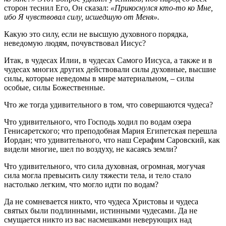
сторон теснил Его, Он сказал:
«Прикоснулся кто-то ко Мне,
ибо Я чувствовал силу, исшедшую от Меня».
Какую это силу, если не высшую духовного порядка,
неведомую людям, почувствовал Иисус?
Итак, в чудесах Илии, в чудесах Самого Иисуса, а также и в
чудесах многих других действовали силы духовные, высшие
силы, которые неведомы в мире материальном, – силы
особые, силы Божественные.
Что же тогда удивительного в том, что совершаются чудеса?
Что удивительного, что Господь ходил по водам озера
Генисаретского; что преподобная Мария Египетская перешла
Иордан; что удивительного, что наш Серафим Саровский, как
видели многие, шел по воздуху, не касаясь земли?
Что удивительного, что сила духовная, огромная, могучая
сила могла превысить силу тяжести тела, и тело стало
настолько легким, что могло идти по водам?
Да не сомневается никто, что чудеса Христовы и чудеса
святых были подлинными, истинными чудесами. Да не
смущается никто из вас насмешками неверующих над