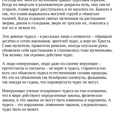
Когда их ввергали в разожженную докрасна печь, они там не
сгорали, пламя вдруг расступалось и не касалось их. Бывало и
так, что пламя вырывалось могучей струей и обжигало
палачей. Когда отдавали святых мучеников на растерзание
зверям, диким и голодным, звери не трогали их, ложились у
ног их и лизали их.
Эти дивные чудеса – я рассказал лишь о немногих – обращали
десятки и сотни язычников, зрителей чудес, к вере во Христа.
Сами мучители, правители римские, иногда опускали руки,
объявляли себя христианами и становились тоже мучениками.
Так велико, так огромно действие чудес.
А люди неверующие, люди даже по-своему верующие –
протестанты и сектанты – не верят в чудеса, стараются изо
всех сил объяснить чудеса естественными силами природы.
Но эти их объяснения так безобразно натянуты, фальшивы,
так никуда не годны, что опровергнуть чудес не могут.
Неверующие ученые оспаривают чудеса на том основании,
что в мире действуют определенные законы, физические
законы, и эти законы не могут быть изменены и нарушены. А
чудеса – это нарушение, изменение законов, следовательно,
чудес быть не может.