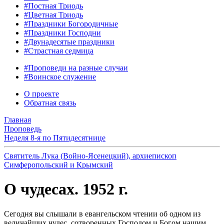
#Постная Триодь
#Цветная Триодь
#Праздники Богородичные
#Праздники Господни
#Двунадесятые праздники
#Страстная седмица
#Проповеди на разные случаи
#Воинское служение
О проекте
Обратная связь
Главная
Проповедь
Неделя 8-я по Пятидесятнице
Святитель Лука (Войно-Ясенецкий), архиепископ
Симферопольский и Крымский
О чудесах. 1952 г.
Сегодня вы слышали в евангельском чтении об одном из
величайших чудес, сотворенных Господом и Богом нашим