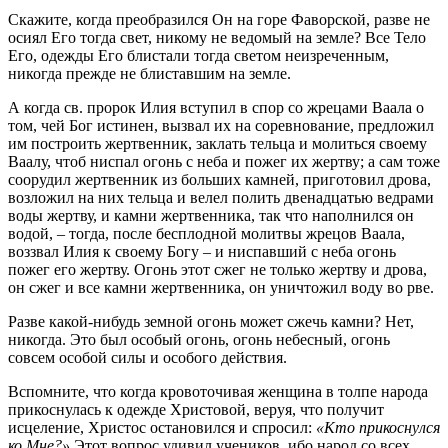
Скажите, когда преобразился Он на горе Фаворской, разве не
осиял Его тогда свет, никому не ведомый на земле? Все Тело
Его, одежды Его блистали тогда светом неизреченным,
никогда прежде не блиставшим на земле.
А когда св. пророк Илия вступил в спор со жрецами Ваала о
том, чей Бог истинен, вызвал их на соревнование, предложил
им построить жертвенник, заклать тельца и молиться своему
Ваалу, чтоб ниспал огонь с неба и пожег их жертву; а сам тоже
соорудил жертвенник из больших камней, приготовил дрова,
возложил на них тельца и велел полить двенадцатью ведрами
воды жертву, и камни жертвенника, так что наполнился он
водой, – тогда, после бесплодной молитвы жрецов Ваала,
воззвал Илия к своему Богу – и ниспавший с неба огонь
пожег его жертву. Огонь этот сжег не только жертву и дрова,
он сжег и все камни жертвенника, он уничтожил воду во рве.
Разве какой-нибудь земной огонь может сжечь камни? Нет,
никогда. Это был особый огонь, огонь небесный, огонь
совсем особой силы и особого действия.
Вспомните, что когда кровоточивая женщина в толпе народа
прикоснулась к одежде Христовой, веруя, что получит
исцеление, Христос остановился и спросил:
«Кто прикоснулся
ко Мне?»
Этот вопрос удивил учеников, ибо народ со всех