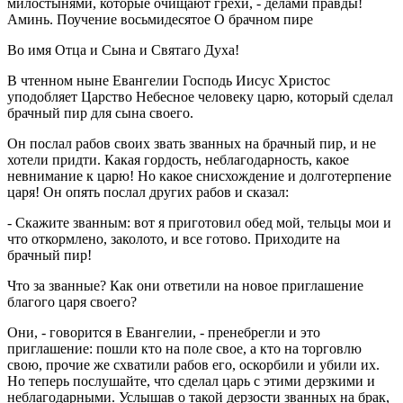
милостынями, которые очищают грехи, - делами правды!
Аминь. Поучение восьмидесятое О брачном пире
Во имя Отца и Сына и Святаго Духа!
В чтенном ныне Евангелии Господь Иисус Христос
уподобляет Царство Небесное человеку царю, который сделал
брачный пир для сына своего.
Он послал рабов своих звать званных на брачный пир, и не
хотели придти. Какая гордость, неблагодарность, какое
невнимание к царю! Но какое снисхождение и долготерпение
царя! Он опять послал других рабов и сказал:
- Скажите званным: вот я приготовил обед мой, тельцы мои и
что откормлено, заколото, и все готово. Приходите на
брачный пир!
Что за званные? Как они ответили на новое приглашение
благого царя своего?
Они, - говорится в Евангелии, - пренебрегли и это
приглашение: пошли кто на поле свое, а кто на торговлю
свою, прочие же схватили рабов его, оскорбили и убили их.
Но теперь послушайте, что сделал царь с этими дерзкими и
неблагодарными. Услышав о такой дерзости званных на брак,