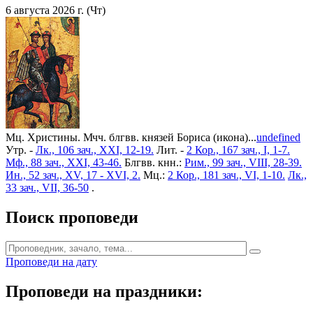
6 августа 2026 г. (Чт)
Мц. Христины. Мчч. блгвв. князей Бориса (икона)...
undefined
Утр. -
Лк., 106 зач., XXI, 12-19.
Лит. -
2 Кор., 167 зач., I, 1-7.
Мф., 88 зач., XXI, 43-46.
Блгвв. кнн.:
Рим., 99 зач., VIII, 28-39.
Ин., 52 зач., XV, 17 - XVI, 2.
Мц.:
2 Кор., 181 зач., VI, 1-10.
Лк.,
33 зач., VII, 36-50
.
Поиск проповеди
Проповеди на дату
Проповеди на праздники: