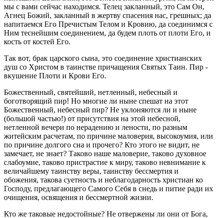
мы с вами сейчас находимся. Телец закланный, это Сам Он,
Агнец Божий, закланный в жертву спасения нас, грешных; да
напитаемся Его Пречистым Телом и Кровию, да соединимся с
Ним теснейшим соединением, да будем плоть от плоти Его, и
кость от костей Его.
Так вот, брак царского сына, это соединение христианских
душ со Христом в таинстве причащения Святых Таин. Пир -
вкушение Плоти и Крови Его.
Божественный, святейший, нетленный, небесный и
боготворящий пир! Но многие ли ныне спешат на этот
Божественный, небесный пир? Не уклоняются ли и ныне
(большой частью!) от присутствия на этой небесной,
нетленной вечери по нерадению и лености, по разным
житейским расчетам, по причине маловерия, высокоумия, или
по причине долгого сна и прочего? Кто этого не видит, не
замечает, не знает? Таково наше маловерие, таково духовное
слабоумие, таково пристрастие к миру, таково невнимание к
величайшему таинству веры, таинству бессмертия и
обожения, такова суетность и неблагодарность христиан ко
Господу, предлагающего Самого Себя в снедь и питие ради их
очищения, освящения и бессмертной жизни.
Кто же таковые недостойные? Не отвержены ли они от Бога,