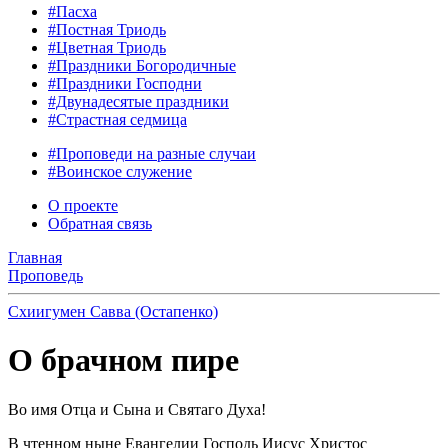
#Пасха
#Постная Триодь
#Цветная Триодь
#Праздники Богородичные
#Праздники Господни
#Двунадесятые праздники
#Страстная седмица
#Проповеди на разные случаи
#Воинское служение
О проекте
Обратная связь
Главная
Проповедь
Схиигумен Савва (Остапенко)
О брачном пире
Во имя Отца и Сына и Святаго Духа!
В чтенном ныне Евангелии Господь Иисус Христос