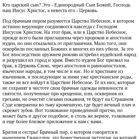
Кто царский сын? Это - Единородный Сын Божий, Господь
наш Иисус Христос, а невеста его - Церковь.
Под брачным пиром разумеется Царство Небесное, в котором
истинно верующие соединяются навсегда с Господом
Иисусом Христом. На этот брак, или в Царство Небесное,
прежде всего были приглашены через пророков и апостолов
иудеи, но они отказались от приглашения. Мало того, они
оскорбили посланных Божиих и многих из них убили. За это
Бог впоследствии оружием римлян истребил иудейский народ
и разрушил их город и храм. Вместо иудеев Бог призвал на
брак, в Церковь Свою, через апостолов и равноапостолов,
языческие народы, в том числе и нас. Но и христиане из
язычников, и последующие за ними уже христианские роды,
также не все войдут в Царствие Небесное. Те их них, которые
не сохранят в чистоте свои брачные одежды невинности и
святости, полученные при крещении, или, осквернив их
грехами, не очистят слезами покаяния, те будут на Страшном
Суде извержены во тьму кромешную, где будет вечный плач и
скрежет зубов. Вот толкование приведенной притчи, но
может быть и другое подобное, и столь же верное, толкование
и еще более близкое приложение к нам с вами.
Братия и сестры! Брачный пир, о котором говорится в
нынешнем Евангелии, это Божественная литургия, на которой