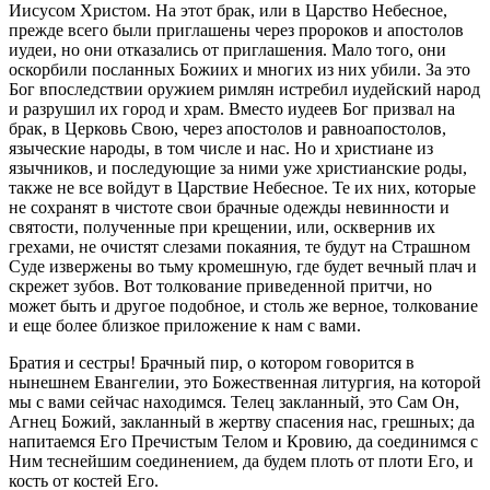
Иисусом Христом. На этот брак, или в Царство Небесное,
прежде всего были приглашены через пророков и апостолов
иудеи, но они отказались от приглашения. Мало того, они
оскорбили посланных Божиих и многих из них убили. За это
Бог впоследствии оружием римлян истребил иудейский народ
и разрушил их город и храм. Вместо иудеев Бог призвал на
брак, в Церковь Свою, через апостолов и равноапостолов,
языческие народы, в том числе и нас. Но и христиане из
язычников, и последующие за ними уже христианские роды,
также не все войдут в Царствие Небесное. Те их них, которые
не сохранят в чистоте свои брачные одежды невинности и
святости, полученные при крещении, или, осквернив их
грехами, не очистят слезами покаяния, те будут на Страшном
Суде извержены во тьму кромешную, где будет вечный плач и
скрежет зубов. Вот толкование приведенной притчи, но
может быть и другое подобное, и столь же верное, толкование
и еще более близкое приложение к нам с вами.
Братия и сестры! Брачный пир, о котором говорится в
нынешнем Евангелии, это Божественная литургия, на которой
мы с вами сейчас находимся. Телец закланный, это Сам Он,
Агнец Божий, закланный в жертву спасения нас, грешных; да
напитаемся Его Пречистым Телом и Кровию, да соединимся с
Ним теснейшим соединением, да будем плоть от плоти Его, и
кость от костей Его.