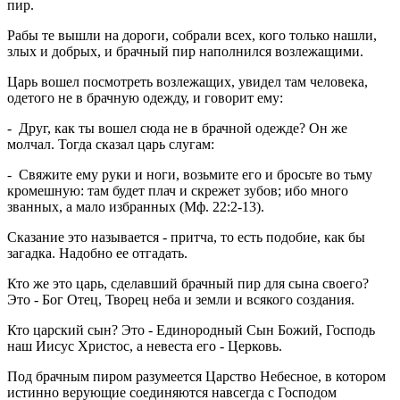
пир.
Рабы те вышли на дороги, собрали всех, кого только нашли,
злых и добрых, и брачный пир наполнился возлежащими.
Царь вошел посмотреть возлежащих, увидел там человека,
одетого не в брачную одежду, и говорит ему:
- Друг, как ты вошел сюда не в брачной одежде? Он же
молчал. Тогда сказал царь слугам:
- Свяжите ему руки и ноги, возьмите его и бросьте во тьму
кромешную: там будет плач и скрежет зубов; ибо много
званных, а мало избранных (Мф. 22:2-13).
Сказание это называется - притча, то есть подобие, как бы
загадка. Надобно ее отгадать.
Кто же это царь, сделавший брачный пир для сына своего?
Это - Бог Отец, Творец неба и земли и всякого создания.
Кто царский сын? Это - Единородный Сын Божий, Господь
наш Иисус Христос, а невеста его - Церковь.
Под брачным пиром разумеется Царство Небесное, в котором
истинно верующие соединяются навсегда с Господом