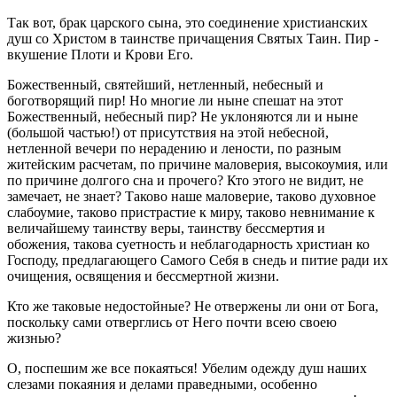
Так вот, брак царского сына, это соединение христианских
душ со Христом в таинстве причащения Святых Таин. Пир -
вкушение Плоти и Крови Его.
Божественный, святейший, нетленный, небесный и
боготворящий пир! Но многие ли ныне спешат на этот
Божественный, небесный пир? Не уклоняются ли и ныне
(большой частью!) от присутствия на этой небесной,
нетленной вечери по нерадению и лености, по разным
житейским расчетам, по причине маловерия, высокоумия, или
по причине долгого сна и прочего? Кто этого не видит, не
замечает, не знает? Таково наше маловерие, таково духовное
слабоумие, таково пристрастие к миру, таково невнимание к
величайшему таинству веры, таинству бессмертия и
обожения, такова суетность и неблагодарность христиан ко
Господу, предлагающего Самого Себя в снедь и питие ради их
очищения, освящения и бессмертной жизни.
Кто же таковые недостойные? Не отвержены ли они от Бога,
поскольку сами отверглись от Него почти всею своею
жизнью?
О, поспешим же все покаяться! Убелим одежду душ наших
слезами покаяния и делами праведными, особенно