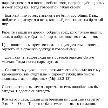
царь разгневался и послал войска свои, истребил убийц оных
и сжег город их. Тогда говорит он рабам своим:
- Брачный пир готов, а званные не были достойны. Итак,
пойдите на распутья и всех, кого найдете, зовите на брачный
пир.
Рабы те вышли на дороги, собрали всех, кого только нашли,
злых и добрых, и брачный пир наполнился возлежащими.
Царь вошел посмотреть возлежащих, увидел там человека,
одетого не в брачную одежду, и говорит ему:
- Друг, как ты вошел сюда не в брачной одежде? Он же
молчал. Тогда сказал царь слугам:
- Свяжите ему руки и ноги, возьмите его и бросьте во тьму
кромешную: там будет плач и скрежет зубов; ибо много
званных, а мало избранных (Мф. 22:2-13).
Сказание это называется - притча, то есть подобие, как бы
загадка. Надобно ее отгадать.
Кто же это царь, сделавший брачный пир для сына своего?
Это - Бог Отец, Творец неба и земли и всякого создания.