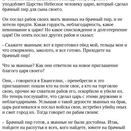
уподобляет Царство Небесное человеку царю, который сделал
брачный пир для сына своего.
Он послал рабов своих звать званных на брачный пир, и не
хотели придти. Какая гордость, неблагодарность, какое
невнимание к царю! Но какое снисхождение и долготерпение
царя! Он опять послал других рабов и сказал:
- Скажите званным: вот я приготовил обед мой, тельцы мои и
что откормлено, заколото, и все готово. Приходите на
брачный пир!
Что за званные? Как они ответили на новое приглашение
благого царя своего?
Они, - говорится в Евангелии, - пренебрегли и это
приглашение: пошли кто на поле свое, а кто на торговлю
свою, прочие же схватили рабов его, оскорбили и убили их.
Но теперь послушайте, что сделал царь с этими дерзкими и
неблагодарными. Услышав о такой дерзости званных на брак,
царь разгневался и послал войска свои, истребил убийц оных
и сжег город их. Тогда говорит он рабам своим:
- Брачный пир готов, а званные не были достойны. Итак,
пойдите на распутья и всех, кого найдете, зовите на брачный