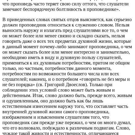
что проповедь часто теряет свою силу оттого, что слушатели
замечают беспорядочную болтливость в проповеднике».
В приведенных словах святых отцов выясняется, как серьезно
должен проповедник относиться к служению словом. Нельзя
выносить наружу и излагать пред слушателями все то, о чем
он может более или менее связно и складно сказать, нельзя
говорить даже о всех тех предметах духовной жизни, которые
в данный момент почему-либо занимают проповедника, о чем
он может сказать более или менее интересно и занимательно,
необходимо иметь в виду и духовную пользу слушателей,
применяться к их духовным потребностям, притом не общим
только, но частным, потребностям данного момента,
потребностям по возможности большего числа или всех
слушателей; наконец, и о потребном «говорить не без меры и
не без порядка» (св. Григорий Двоеслов). Только при
соблюдении этих условий слово может быть живым и
действенным. Итак, слово должно быть, прежде всего, живым
и одушевленным, оно должно быть как бы лишь
естественным изнесением наружу того, что составляет часть
внутренней духовной жизни самого проповедника,
изображением и изъяснением слушателям того, что
проповедник сам прежде уже пережил, о чем он много думал,
что его волновало, побуждало к различным подвигам. Слово,
чуждое такой живости и естественности, отличающееся