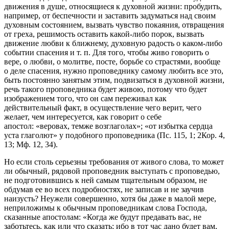
движения в душе, относящиеся к духовной жизни: пробудить,
например, от беспечности и заставить задуматься над своим
духовным состоянием, вызвать чувство покаяния, отвращения
от греха, решимость оставить какой-либо порок, вызвать
движение любви к ближнему, духовную радость о каком-либо
событии спасения и т. п. Для того, чтобы живо говорить о
вере, о любви, о молитве, посте, борьбе со страстями, вообще
о деле спасения, нужно проповеднику самому любить все это,
быть постоянно занятым этим, подвизаться в духовной жизни,
речь такого проповедника будет живою, потому что будет
изображением того, что он сам переживал как
действительный факт, в осуществление чего верит, чего
желает, чем интересуется, как говорит о себе
апостол: «веровах, темже возглаголах»; «от избытка сердца
уста глаголют» у подобного проповедника (Пс. 115, 1; 2Кор. 4,
13; Мф. 12, 34).
Но если столь серьезны требования от живого слова, то может
ли обычный, рядовой проповедник выступать с проповедью,
не подготовившись к ней самым тщательным образом, не
обдумав ее во всех подробностях, не записав и не заучив
наизусть? Неужели совершенно, хотя бы даже в малой мере,
неприложимы к обычным проповедникам слова Господа,
сказанные апостолам: «Когда же будут предавать вас, не
заботьтесь, как или что сказать; ибо в тот час дано будет вам,