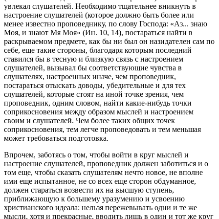
увлекал слушателей. Необходимо тщательнее вникнуть в
настроение слушателей (которое должно быть более или
менее известно проповеднику, по слову Господа: «Аз... знаю
Моя, и знают Мя Моя» (Ин. 10, 14), постараться найти в
раскрываемом предмете, как бы ни был он назидателен сам по
себе, еще такие стороны, благодаря которым последний
ставился бы в тесную и близкую связь с настроением
слушателей, вызывал бы соответствующие чувства в
слушателях, настроенных иначе, чем проповедник,
постараться отыскать доводы, убедительные и для тех
слушателей, которые стоят на иной точке зрения, чем
проповедник, одним словом, найти какие-нибудь точки
соприкосновения между образом мыслей и настроением
своим и слушателей. Чем более таких общих точек
соприкосновения, тем легче проповедовать и тем меньшая
может требоваться подготовка.
Впрочем, заботясь о том, чтобы войти в круг мыслей и
настроение слушателей, проповедник должен заботиться и о
том еще, чтобы сказать слушателям нечто новое, не вполне
ими еще испытанное, не со всех еще сторон обдуманное,
должен стараться возвести их на высшую ступень,
приближающую к большему уразумению и усвоению
христианского идеала: нельзя пережевывать одни и те же
мысли, хотя и прекрасные, вводить лишь в один и тот же круг