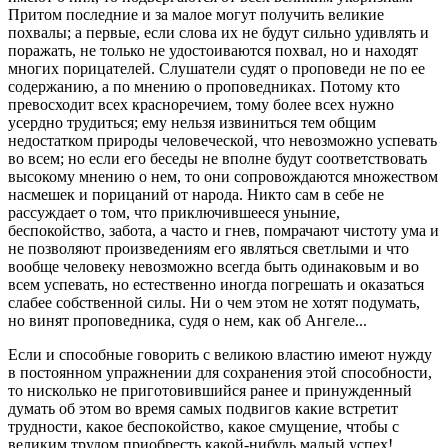
Притом последние и за малое могут получить великие
похвалы; а первые, если слова их не будут сильно удивлять и
поражать, не только не удостоиваются похвал, но и находят
многих порицателей. Слушатели судят о проповеди не по ее
содержанию, а по мнению о проповедниках. Потому кто
превосходит всех красноречием, тому более всех нужно
усердно трудиться; ему нельзя извиниться тем общим
недостатком природы человеческой, что невозможно успевать
во всем; но если его беседы не вполне будут соответствовать
высокому мнению о нем, то они сопровождаются множеством
насмешек и порицаний от народа. Никто сам в себе не
рассуждает о том, что приключившееся уныние,
беспокойство, забота, а часто и гнев, помрачают чистоту ума и
не позволяют произведениям его являться светлыми и что
вообще человеку невозможно всегда быть одинаковым и во
всем успевать, но естественно иногда погрешать и оказаться
слабее собственной силы. Ни о чем этом не хотят подумать,
но винят проповедника, судя о нем, как об Ангеле...
Если и способные говорить с великою властию имеют нужду
в постоянном упражнении для сохранения этой способности,
то нисколько не приготовившийся ранее и принужденный
думать об этом во время самых подвигов какие встретит
трудности, какое беспокойство, какое смущение, чтобы с
великим трудом приобресть какой-нибудь малый успех!..