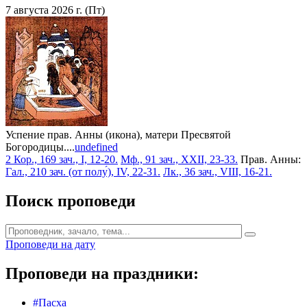
7 августа 2026 г. (Пт)
Успение прав. Анны (икона), матери Пресвятой
Богородицы....
undefined
2 Кор., 169 зач., I, 12-20.
Мф., 91 зач., XXII, 23-33.
Прав. Анны:
Гал., 210 зач. (от полу́), IV, 22-31.
Лк., 36 зач., VIII, 16-21.
Поиск проповеди
Проповеди на дату
Проповеди на праздники:
#Пасха