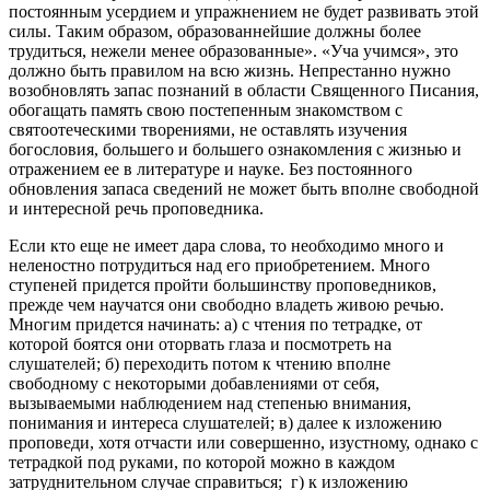
постоянным усердием и упражнением не будет развивать этой
силы. Таким образом, образованнейшие должны более
трудиться, нежели менее образованные». «Уча учимся», это
должно быть правилом на всю жизнь. Непрестанно нужно
возобновлять запас познаний в области Священного Писания,
обогащать память свою постепенным знакомством с
святоотеческими творениями, не оставлять изучения
богословия, большего и большего ознакомления с жизнью и
отражением ее в литературе и науке. Без постоянного
обновления запаса сведений не может быть вполне свободной
и интересной речь проповедника.
Если кто еще не имеет дара слова, то необходимо много и
неленостно потрудиться над его приобретением. Много
ступеней придется пройти большинству проповедников,
прежде чем научатся они свободно владеть живою речью.
Многим придется начинать: а) с чтения по тетрадке, от
которой боятся они оторвать глаза и посмотреть на
слушателей; б) переходить потом к чтению вполне
свободному с некоторыми добавлениями от себя,
вызываемыми наблюдением над степенью внимания,
понимания и интереса слушателей; в) далее к изложению
проповеди, хотя отчасти или совершенно, изустному, однако с
тетрадкой под руками, по которой можно в каждом
затруднительном случае справиться; г) к изложению