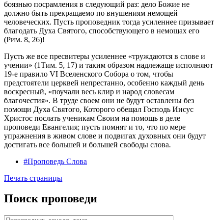
боязнью посрамления в следующий раз: дело Божие не
должно быть прекращаемо по внушениям немощей
человеческих. Пусть проповедник тогда усиленнее призывает
благодать Духа Святого, способствующего в немощах его
(Рим. 8, 26)!
Пусть же все пресвитеры усиленнее «труждаются в слове и
учении» (1Тим. 5, 17) и таким образом надлежаще исполняют
19-е правило VI Вселенского Собора о том, чтобы
предстоятели церквей непрестанно, особенно каждый день
воскресный, «поучали весь клир и народ словесам
благочестия». В труде своем они не будут оставлены без
помощи Духа Святого, Которого обещал Господь Иисус
Христос послать ученикам Своим на помощь в деле
проповеди Евангелия; пусть помнят и то, что по мере
упражнения в живом слове и подвигах духовных они будут
достигать все большей и большей свободы слова.
#Проповедь Слова
Печать страницы
Поиск проповеди