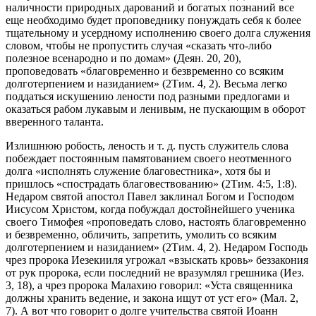
наличности природных дарований и богатых познаний все
еще необходимо будет проповеднику понуждать себя к более
тщательному и усердному исполнению своего долга служения
словом, чтобы не пропустить случая «сказать что-либо
полезное всенародно и по домам» (Деян. 20, 20),
проповедовать «благовременно и безвременно со всяким
долготерпением и назиданием» (2Тим. 4, 2). Весьма легко
поддаться искушению лености под разными предлогами и
оказаться рабом лукавым и ленивым, не пускающим в оборот
вверенного таланта.
Излишнюю робость, леность и т. д. пусть служитель слова
побеждает постоянным памятованием своего неотменного
долга «исполнять служение благовестника», хотя бы и
пришлось «спострадать благовествованию» (2Тим. 4:5, 1:8).
Недаром святой апостол Павел заклинал Богом и Господом
Иисусом Христом, когда побуждал достойнейшего ученика
своего Тимофея «проповедать слово, настоять благовременно
и безвременно, обличить, запретить, умолить со всяким
долготерпением и назиданием» (2Тим. 4, 2). Недаром Господь
чрез пророка Иезекииля угрожал «взыскать кровь» беззакония
от рук пророка, если последний не вразумлял грешника (Иез.
3, 18), а чрез пророка Малахию говорил: «Уста священника
должны хранить ведение, и закона ищут от уст его» (Мал. 2,
7). А вот что говорит о долге учительства святой Иоанн