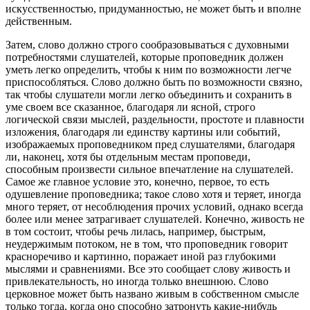
искусственностью, придуманностью, не может быть и вполне
действенным.
Затем, слово должно строго сообразовываться с духовными
потребностями слушателей, которые проповедник должен
уметь легко определить, чтобы к ним по возможности легче
приспособляться. Слово должно быть по возможности связно,
так чтобы слушатели могли легко объединить и сохранить в
уме своем все сказанное, благодаря ли ясной, строго
логической связи мыслей, раздельности, простоте и плавности
изложения, благодаря ли единству картины или событий,
изображаемых проповедником пред слушателями, благодаря
ли, наконец, хотя бы отдельным местам проповеди,
способным произвести сильное впечатление на слушателей.
Самое же главное условие это, конечно, первое, то есть
одушевление проповедника; такое слово хотя и теряет, иногда
много теряет, от несоблюдения прочих условий, однако всегда
более или менее затрагивает слушателей. Конечно, живость не
в том состоит, чтобы речь лилась, например, быстрым,
неудержимым потоком, не в том, что проповедник говорит
красноречиво и картинно, поражает иной раз глубокими
мыслями и сравнениями. Все это сообщает слову живость и
привлекательность, но иногда только внешнюю. Слово
церковное может быть названо живым в собственном смысле
только тогда, когда оно способно затронуть какие-нибудь