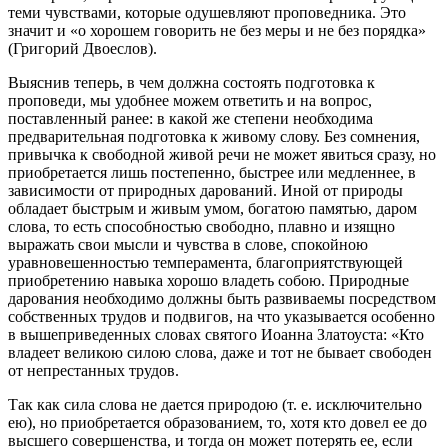
теми чувствами, которые одушевляют проповедника. Это
значит и «о хорошем говорить не без меры и не без порядка»
(Григорий Двоеслов).
Выяснив теперь, в чем должна состоять подготовка к
проповеди, мы удобнее можем ответить и на вопрос,
поставленный ранее: в какой же степени необходима
предварительная подготовка к живому слову. Без сомнения,
привычка к свободной живой речи не может явиться сразу, но
приобретается лишь постепенно, быстрее или медленнее, в
зависимости от природных дарований. Иной от природы
обладает быстрым и живым умом, богатою памятью, даром
слова, то есть способностью свободно, плавно и изящно
выражать свои мысли и чувства в слове, спокойною
уравновешенностью темперамента, благоприятствующей
приобретению навыка хорошо владеть собою. Природные
дарования необходимо должны быть развиваемы посредством
собственных трудов и подвигов, на что указывается особенно
в вышеприведенных словах святого Иоанна Златоуста: «Кто
владеет великою силою слова, даже и тот не бывает свободен
от непрестанных трудов.
Так как сила слова не дается природою (т. е. исключительно
ею), но приобретается образованием, то, хотя кто довел ее до
высшего совершенства, и тогда он может потерять ее, если