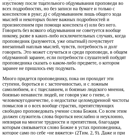
изустному после тщательного обдумывания проповеди во
всех подробностях, но без записи на бумаге и только с
конспектом в руке; д) с обдумыванием лишь общего хода
мыслей и некоторых более важных подробностей и
произнесением при помощи конспекта е) или без него.
Говорить без всякого обдумывания не советуется вообще
никому, разве в каких-либо исключительных случаях, когда
проповедник (разумеется, уже опытный) почувствует
внезапный наплыв мыслей, чувств, потребность и долг
говорить. Это может случиться и среди проповеди, в общем
обдуманной заранее, если потребности слушателей побудят
проповедника сказать о каком-либо предмете, о котором
заранее не пришлось ему подумать.
Много придется проповеднику, пока он проходит эти
ступени, бороться и с застенчивостью, и с ложным
самолюбием, и с тщеславием, и боязнью людского мнения,
боязнью ненависти людей, не говоря уже о гневе, о
человекоугодничестве, о недостатке целомудренной чистоты
помыслов и о всех вообще страстях, препятствующих
свободно проповедовать учение слова Божия. Со всем этим
должен служитель слова бороться неослабно и неуклонно,
невзирая на многие трудности и препятствия, благодаря
которым связывается слово Божие в устах проповедника,
которое само по себе «не вяжется» (2Тим. 2, 9). Даже и при