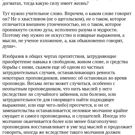
догматах, тогда какую силу имеет жизнь?
Тут нужно учительное слово. Впрочем, о каком слове говорит
он? Не о хвастливом (не о щегольском), не о таком, которое
отличается внешнею утонченностью, но о таком, которое
проникнуто силою духа, исполнено разума и мудрости.
Поэтому ему нужно не искусство и изящные выражения, а
мысли, не ученое изложение, а, как обыкновенно говорят,
душа».
Изобразив в общих чертах препятствия, затрудняющие
приобретение навыка в свободном, живом слове, и средства
борьбы с ними, скажем еще об одном из частных
затруднительных случаев, останавливающих ревность
некоторых проповедников, именно: об остановках во время
проповеди. Весьма легко может случиться, особенно с
неопытным проповедником, что нить мыслей у него
(вследствие ли случайного забвения, или болезни, или
затруднительности для говорящего найти подходящее
выражение, или еще чего-либо) пресечется, и он от
замешательства останавливается; неловкое молчание крайне
смущает и самого проповедника, и слушателей. Иногда это
молчание оканчивается более или менее благополучно:
проповедник восстанавливает в уме ход мыслей и продолжает
говорить, иногда же вследствие такого молчания должен