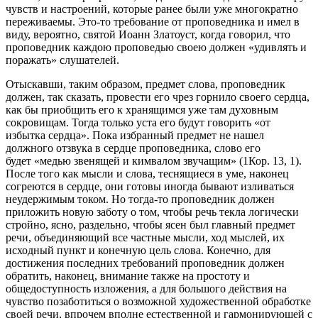
чувств и настроений, которые ранее были уже многократно
переживаемы. Это-то требование от проповедника и имел в
виду, вероятно, святой Иоанн Златоуст, когда говорил, что
проповедник каждою проповедью своею должен «удивлять и
поражать» слушателей.
Отыскавши, таким образом, предмет слова, проповедник
должен, так сказать, провести его чрез горнило своего сердца,
как бы приобщить его к хранящимся уже там духовным
сокровищам. Тогда только уста его будут говорить «от
избытка сердца». Пока избранный предмет не нашел
должного отзвука в сердце проповедника, слово его
будет «медью звенящей и кимвалом звучащим» (1Кор. 13, 1).
После того как мысли и слова, теснящиеся в уме, наконец
согреются в сердце, они готовы иногда бывают изливаться
неудержимым током. Но тогда-то проповедник должен
приложить новую заботу о том, чтобы речь текла логически
стройно, ясно, раздельно, чтобы ясен был главный предмет
речи, объединяющий все частные мысли, ход мыслей, их
исходный пункт и конечную цель слова. Конечно, для
достижения последних требований проповедник должен
обратить, наконец, внимание также на простоту и
общедоступность изложения, а для большого действия на
чувство позаботиться о возможной художественной обработке
своей речи, впрочем вполне естественной и гармонирующей с