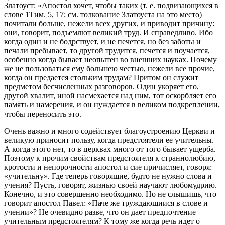
Златоуст: «Апостол хочет, чтобы таких (т. е. подвизающихся в
слове 1Тим. 5, 17; см. толкование Златоуста на это место)
почитали больше, нежели всех других, и приводит причину:
они, говорит, подъемлют великий труд. И справедливо. Ибо
когда один и не бодрствует, и не печется, но без заботы и
печали пребывает, то другой трудится, печется и поучается,
особенно когда бывает неопытен во внешних науках. Почему
же не пользоваться ему большею честью, нежели все прочие,
когда он предается стольким трудам? Притом он служит
предметом бесчисленных разговоров. Один укоряет его,
другой хвалит, иной насмехается над ним, тот оскорбляет его
память и намерения, и он нуждается в великом подкреплении,
чтобы переносить это.
Очень важно и много содействует благоустроению Церкви и
великую приносит пользу, когда предстоятели ее учительны.
А когда этого нет, то в церквах много от того бывает ущерба.
Поэтому к прочим свойствам предстоятеля к страннолюбию,
кротости и непорочности апостол и сие причисляет, говоря:
«учительну». Где теперь говорящие, будто не нужно слова и
учения? Пусть, говорят, жизнью своей научают любомудрию.
Конечно, и это совершенно необходимо. Но не слышишь, что
говорит апостол Павел: «Паче же труждающиися в слове и
учении»? Не очевидно разве, что он дает предпочтение
учительным предстоятелям? К тому же когда речь идет о