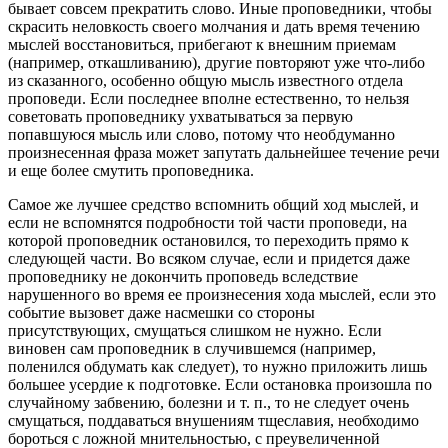
бывает совсем прекратить слово. Иные проповедники, чтобы
скрасить неловкость своего молчания и дать время течению
мыслей восстановиться, прибегают к внешним приемам
(например, откашливанию), другие повторяют уже что-либо
из сказанного, особенно общую мысль известного отдела
проповеди. Если последнее вполне естественно, то нельзя
советовать проповеднику ухватываться за первую
попавшуюся мысль или слово, потому что необдуманно
произнесенная фраза может запутать дальнейшее течение речи
и еще более смутить проповедника.
Самое же лучшее средство вспомнить общий ход мыслей, и
если не вспомнятся подробности той части проповеди, на
которой проповедник остановился, то переходить прямо к
следующей части. Во всяком случае, если и придется даже
проповеднику не докончить проповедь вследствие
нарушенного во время ее произнесения хода мыслей, если это
событие вызовет даже насмешки со стороны
присутствующих, смущаться слишком не нужно. Если
виновен сам проповедник в случившемся (например,
поленился обдумать как следует), то нужно приложить лишь
большее усердие к подготовке. Если остановка произошла по
случайному забвению, болезни и т. п., то не следует очень
смущаться, поддаваться внушениям тщеславия, необходимо
бороться с ложной мнительностью, с преувеличенной