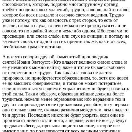
способностей, которое, подобно многострунному органу,
требует неодинаковых ударений, трудно, говорю, найти слово,
которое бы всех назидало и озаряло светом ведения. Трудно
уже и потому, что как опасность с трех сторон, то есть от
мысли, слова и слуха, то невозможно не преткнуться если не
совсем, то по крайней мере в чем-либо одном. Ибо если ум не
просвещен, или слово слабо, или слух не очищен, и потому не
вмещает слова, от одной из сих причин так же, как и от всех,
необходимо храмлет истина».
А вот что говорит другой знаменитый проповедник
святой Иоанн Златоуст: «Кто владеет великою силою слова (а
ее у немногих можно найти), даже и тот не бывает свободен
от непрестанных трудов. Так как сила слова не дается
природою, но приобретается образованием, то, хотя кто довел
ее до высшего совершенства, и тогда он может потерять ее,
если постоянным усердием и упражнением не будет развивать
этой силы. Таким образом, образованнейшие должны более
трудиться, нежели менее образованные; ибо нерадение тех и
других сопровождается не одинаковым ущербом; но у первых
оно столько важнее, сколько различия между тем, чем владеют
те и другие. Последних никто не будет укорять, если они не
произносят ничего отличного; а первые, если не всегда будут
предлагать беседы, превышающие то мнение, которое все
имеют о них, то подвергаются от всех великим укоризнам.