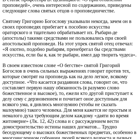
проповедей», очень интересной по содержанию, приведены
следующие слова святых отцов о проповедничестве.
Святому Григорию Богослову указывали некогда, зачем он в
своих проповедях прибегает к пособию искусства
ораторского и тщательно обрабатывает их. Рыбари-де
(апостолы) такими средствами не пользовались при своей
апостольской проповеди. На этот упрек святой отец отвечал:
«Я охотно, подобно рыбарям, пренебрегал бы средствами
искусства, если бы я, как те рыбари, имел дар творить чудеса».
В своем известном слове «О бегстве» святой Григорий
Богослов в очень сильных выражениях говорит против тех,
которые смотрят на проповедь как на дело легкое, всякому
доступное. «Что касается раздаяния слова, говорит он, что
составляет первую нашу обязанность (я разумею слово
божественное и высокое), то, ежели кто другой приступает к
делу сему с дерзновением и почитает оное доступным для
всякого ума, я дивлюсь многоумию (чтобы не сказать
малоумию) такого человека. Для меня кажется не простым и
немалого духа требующим делом каждому «даяти во время
житомерие» (Лк. 12, 42) слова и с рассуждением вести
домостроительство истины наших догматов... Трудно
беседующему о высоких божественных предметах, особенно в
многочисленном собрании людей всякого возраста и разных