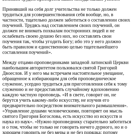
Принявший на себя долг учительства не только должен
трудиться для усовершенствования себя вообще, но, в
частности, тщательно должен заботиться о составлении своих
поучений. Трудясь над составлением своих поучений, он
должен не внимать похвалам посторонних людей и не
ослабевать своею душою без них, но составлять свои
поучения так, чтобы угодить Богу; ибо это у него должно
быть правилом и единственною целью тщательнейшего
составления поучений».
Между отцами-проповедниками западной латинской Церкви
наибольшим авторитетом пользовался святой Григорий
Двоеслов. И у него мы встречаем настоятельное увещание,
обращенное к избирающим для себя проповедническое
служение, усердно трудиться для приготовления себя к тому
служению и не предоставлять случайному вдохновению
каждую частную проповедь. «И в свете, говорит он, не
берутся учить какому-либо искусству, не изучив его
предварительно посредством внимательного размышления».
«Управление душами человеческими, повторяет он мысль
святого Григория Богослова, есть искусство из искусств и
наука из наук». «Нужно проповеднику старательно заботиться
и о том, чтобы не только не говорить ничего дурного, но и о
хорошем говорить не без меры и не без порядка; потому