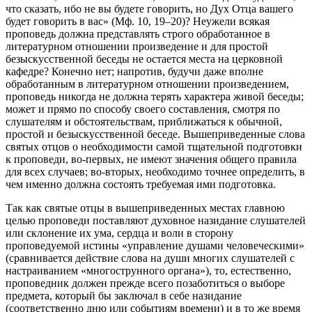
что сказать, ибо не вы будете говорить, но Дух Отца вашего
будет говорить в вас» (Мф. 10, 19–20)? Неужели всякая
проповедь должна представлять строго обработанное в
литературном отношении произведение и для простой
безыскусственной беседы не остается места на церковной
кафедре? Конечно нет; напротив, будучи даже вполне
обработанным в литературном отношении произведением,
проповедь никогда не должна терять характера живой беседы;
может и прямо по способу своего составления, смотря по
слушателям и обстоятельствам, приближаться к обычной,
простой и безыскусственной беседе. Вышеприведенные слова
святых отцов о необходимости самой тщательной подготовки
к проповеди, во-первых, не имеют значения общего правила
для всех случаев; во-вторых, необходимо точнее определить, в
чем именно должна состоять требуемая ими подготовка.
Так как святые отцы в вышеприведенных местах главною
целью проповеди поставляют духовное назидание слушателей
или склонение их ума, сердца и воли в сторону
проповедуемой истины «управление душами человеческими»
(сравнивается действие слова на души многих слушателей с
настраиванием «многострунного органа»), то, естественно,
проповедник должен прежде всего позаботиться о выборе
предмета, который бы заключал в себе назидание
(соответственно дню или событиям времени) и в то же время