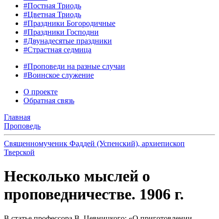
#Постная Триодь
#Цветная Триодь
#Праздники Богородичные
#Праздники Господни
#Двунадесятые праздники
#Страстная седмица
#Проповеди на разные случаи
#Воинское служение
О проекте
Обратная связь
Главная
Проповедь
Священномученик Фаддей (Успенский), архиепископ
Тверской
Несколько мыслей о
проповедничестве. 1906 г.
В статье профессора В. Цевницкого: «О приготовлении