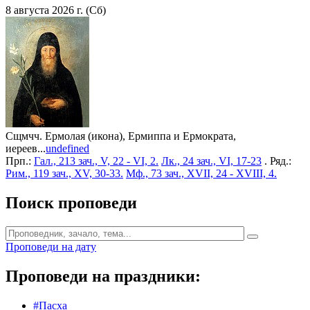
8 августа 2026 г. (Сб)
Сщмчч. Ермолая (икона), Ермиппа и Ермократа,
иереев...
undefined
Прп.:
Гал., 213 зач., V, 22 - VI, 2.
Лк., 24 зач., VI, 17-23
. Ряд.:
Рим., 119 зач., XV, 30-33.
Мф., 73 зач., XVII, 24 - XVIII, 4.
Поиск проповеди
Проповеди на дату
Проповеди на праздники:
#Пасха