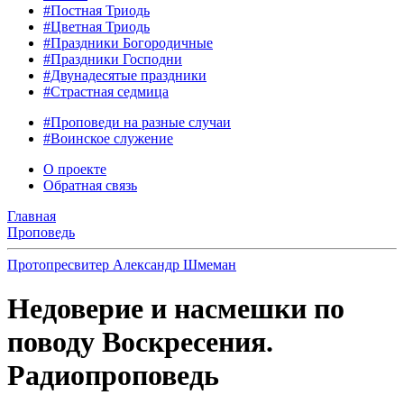
#Постная Триодь
#Цветная Триодь
#Праздники Богородичные
#Праздники Господни
#Двунадесятые праздники
#Страстная седмица
#Проповеди на разные случаи
#Воинское служение
О проекте
Обратная связь
Главная
Проповедь
Протопресвитер Александр Шмеман
Недоверие и насмешки по
поводу Воскресения.
Радиопроповедь