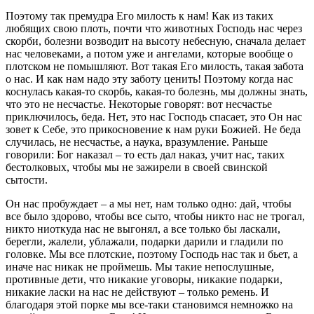
Поэтому так премудра Его милость к нам! Как из таких
любящих свою плоть, почти что животных Господь нас через
скорби, болезни возводит на высоту небесную, сначала делает
нас человеками, а потом уже и ангелами, которые вообще о
плотском не помышляют. Вот такая Его милость, такая забота
о нас. И как нам надо эту заботу ценить! Поэтому когда нас
коснулась какая-то скорбь, какая-то болезнь, мы должны знать,
что это не несчастье. Некоторые говорят: вот несчастье
приключилось, беда. Нет, это нас Господь спасает, это Он нас
зовет к Себе, это прикосновение к нам руки Божией. Не беда
случилась, не несчастье, а наука, вразумление. Раньше
говорили: Бог наказал – то есть дал наказ, учит нас, таких
бестолковых, чтобы мы не зажирели в своей свинской
сытости.
Он нас пробуждает – а мы нет, нам только одно: дай, чтобы
все было здоро́во, чтобы все сыто, чтобы никто нас не трогал,
никто ниоткуда нас не выгонял, а все только бы ласкали,
берегли, жалели, ублажали, подарки дарили и гладили по
головке. Мы все плотские, поэтому Господь нас так и бьет, а
иначе нас никак не проймешь. Мы такие непослушные,
противные дети, что никакие уговоры, никакие подарки,
никакие ласки на нас не действуют – только ремень. И
благодаря этой порке мы все-таки становимся немножко на