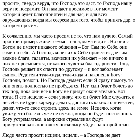
просить, твердо веруя, что Господь это даст, то Господь нашу
веру не посрамит. Он нам даст просимое в тот момент,
который будет благоприятен и для нас, и для всех
окружающих; когда мы созреем для того, чтобы принять дар, о
котором просим.
К сожалению, мы часто просим не то, что нам нужно. Самый
простой пример: живет семья – папа, мама и дитя. Но они с
Богом не имеют никакого общения – Бог Сам по Себе, они
сами по себе. А Господь хочет их к Себе привести: дает им
всякие блага, таланты, всячески их ублажает – но ничего в
них не просыпается, никакого чувства благодарности. Тогда
Господь решает их спасти по-другому – и вот заболевает
сынок. Родители туда-сюда, туда-сюда и наконец к Богу:
Господи, помоги. Но Господь думает: если Я сразу помогу, то
они опять полностью не пробудятся. Нет, сын будет болеть до
тех пор, пока они все к Богу не придут окончательно. Вот
тогда Я его исцелю – если увижу, что он будет Мне служить, а
не себе: не будет карьеру делать, достигать каких-то почестей,
денег, что-то свое строить здесь на земле. Исцелю, когда
увижу, что болезнь уже не нужна, когда он будет постоянно к
Богу устремляться, а мирские стремления будут
присутствовать постольку поскольку, уйдут на второй план.
Люди часто просят: исцели, исцели, – а Господь не дает