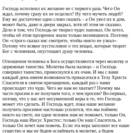
Господь исполнил их желание не с первого раза. Чего Он
ждал, почему сразу их не исцелил? Ну чего мучить людей?
Ему же достаточно одно слово сказать – а Он увел их в дом,
может быть, даже и двери закрыл, хотя об этом не сказано.
Дело в том, что Господь не творил чудес напоказ. Он хотел,
чтобы об этом прозрении знали только молившиеся. Поэтому
Он «строго сказал им: смотрите, чтобы никто не узнал».
Потому что всякое пустословие о тех вещах, которые творит
Бог с человеком, опустошает душу человека.
Отношения человека и Бога осуществляются через молитву и
церковные таинства. Молитва была налицо – и Господь
совершил таинство, прикоснулся к их очам. И мы с вами
каждый день имеем возможность прикасаться к Телу Христа
Спасителя в святом причащении, каждый раз с нами
происходит это чудо. Чего же нам не хватает? Почему мы
часто просим и не получаем того, о чем просим? Во-первых,
потому, что у нас нет несумненной веры в то, что Господь
может это сделать. И Господь ждет, пока наше желание
получить просимое настолько усилится, что мы поймем:
никто на свете, ни один человек нам не поможет, только Он,
Господь наш Иисус Христос; только Он наш Спаситель, и
только Он хочет нам помочь. Если эта вера заполнит все наше
существо и мы не будем ослабевать в молитве, а будем