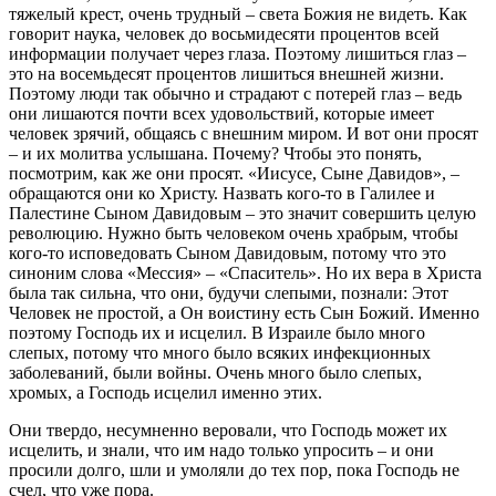
тяжелый крест, очень трудный – света Божия не видеть. Как
говорит наука, человек до восьмидесяти процентов всей
информации получает через глаза. Поэтому лишиться глаз –
это на восемьдесят процентов лишиться внешней жизни.
Поэтому люди так обычно и страдают с потерей глаз – ведь
они лишаются почти всех удовольствий, которые имеет
человек зрячий, общаясь с внешним миром. И вот они просят
– и их молитва услышана. Почему? Чтобы это понять,
посмотрим, как же они просят. «Иисусе, Сыне Давидов», –
обращаются они ко Христу. Назвать кого-то в Галилее и
Палестине Сыном Давидовым – это значит совершить целую
революцию. Нужно быть человеком очень храбрым, чтобы
кого-то исповедовать Сыном Давидовым, потому что это
синоним слова «Мессия» – «Спаситель». Но их вера в Христа
была так сильна, что они, будучи слепыми, познали: Этот
Человек не простой, а Он воистину есть Сын Божий. Именно
поэтому Господь их и исцелил. В Израиле было много
слепых, потому что много было всяких инфекционных
заболеваний, были войны. Очень много было слепых,
хромых, а Господь исцелил именно этих.
Они твердо, несумненно веровали, что Господь может их
исцелить, и знали, что им надо только упросить – и они
просили долго, шли и умоляли до тех пор, пока Господь не
счел, что уже пора.