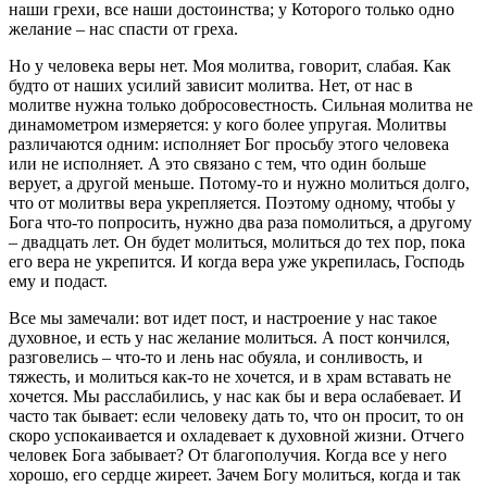
наши грехи, все наши достоинства; у Которого только одно
желание – нас спасти от греха.
Но у человека веры нет. Моя молитва, говорит, слабая. Как
будто от наших усилий зависит молитва. Нет, от нас в
молитве нужна только добросовестность. Сильная молитва не
динамометром измеряется: у кого более упругая. Молитвы
различаются одним: исполняет Бог просьбу этого человека
или не исполняет. А это связано с тем, что один больше
верует, а другой меньше. Потому-то и нужно молиться долго,
что от молитвы вера укрепляется. Поэтому одному, чтобы у
Бога что-то попросить, нужно два раза помолиться, а другому
– двадцать лет. Он будет молиться, молиться до тех пор, пока
его вера не укрепится. И когда вера уже укрепилась, Господь
ему и подаст.
Все мы замечали: вот идет пост, и настроение у нас такое
духовное, и есть у нас желание молиться. А пост кончился,
разговелись – что-то и лень нас обуяла, и сонливость, и
тяжесть, и молиться как-то не хочется, и в храм вставать не
хочется. Мы расслабились, у нас как бы и вера ослабевает. И
часто так бывает: если человеку дать то, что он просит, то он
скоро успокаивается и охладевает к духовной жизни. Отчего
человек Бога забывает? От благополучия. Когда все у него
хорошо, его сердце жиреет. Зачем Богу молиться, когда и так