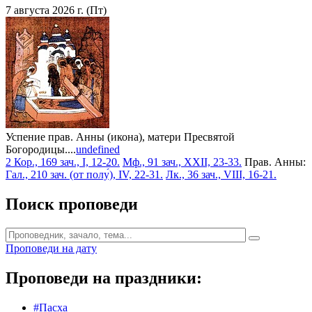
7 августа 2026 г. (Пт)
Успение прав. Анны (икона), матери Пресвятой
Богородицы....
undefined
2 Кор., 169 зач., I, 12-20.
Мф., 91 зач., XXII, 23-33.
Прав. Анны:
Гал., 210 зач. (от полу́), IV, 22-31.
Лк., 36 зач., VIII, 16-21.
Поиск проповеди
Проповеди на дату
Проповеди на праздники:
#Пасха