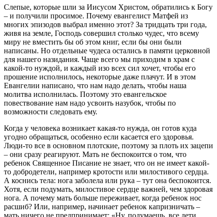
Слепые, которые шли за Иисусом Христом, обратились к Богу
– и получили просимое. Почему евангелист Матфей из
многих эпизодов выбрал именно этот? За тридцать три года,
живя на земле, Господь совершил столько чудес, что всему
миру не вместить бы об этом книг, если бы они были
написаны. Но отдельные чудеса остались в памяти церковной
для нашего назидания. Чаще всего мы приходим в храм с
какой-то нуждой, и каждый изо всех сил хочет, чтобы его
прошение исполнилось, некоторые даже плачут. И в этом
Евангелии написано, что нам надо делать, чтобы наша
молитва исполнилась. Поэтому это евангельское
повествование нам надо усвоить назубок, чтобы по
возможности следовать ему.
Когда у человека возникает какая-то нужда, он готов куда
угодно обращаться, особенно если касается его здоровья.
Люди-то все в основном плотские, поэтому за плоть их зацепи
– они сразу реагируют. Мать не беспокоится о том, что
ребенок Священное Писание не знает, что он не имеет какой-
то добродетели, например кротости или милостивого сердца.
А коснись тела: нога заболела или рука – тут она беспокоится.
Хотя, если подумать, милостивое сердце важней, чем здоровая
нога. А почему мать больше переживает, когда ребенок нос
расшиб? Или, например, начинает ребенок капризничать –
мать ничего не предпринимает: «Ну, подумаешь, все дети