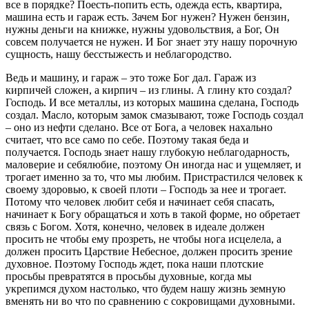
все в порядке? Поесть-попить есть, одежда есть, квартира,
машина есть и гараж есть. Зачем Бог нужен? Нужен бензин,
нужны деньги на книжке, нужны удовольствия, а Бог, Он
совсем получается не нужен. И Бог знает эту нашу порочную
сущность, нашу бесстыжесть и неблагородство.
Ведь и машину, и гараж – это тоже Бог дал. Гараж из
кирпичей сложен, а кирпич – из глины. А глину кто создал?
Господь. И все металлы, из которых машина сделана, Господь
создал. Масло, которым замок смазывают, тоже Господь создал
– оно из нефти сделано. Все от Бога, а человек нахально
считает, что все само по себе. Поэтому такая беда и
получается. Господь знает нашу глубокую неблагодарность,
маловерие и себялюбие, поэтому Он иногда нас и ущемляет, и
трогает именно за то, что мы любим. Пристрастился человек к
своему здоровью, к своей плоти – Господь за нее и трогает.
Потому что человек любит себя и начинает себя спасать,
начинает к Богу обращаться и хоть в такой форме, но обретает
связь с Богом. Хотя, конечно, человек в идеале должен
просить не чтобы ему прозреть, не чтобы нога исцелела, а
должен просить Царствие Небесное, должен просить зрение
духовное. Поэтому Господь ждет, пока наши плотские
просьбы превратятся в просьбы духовные, когда мы
укрепимся духом настолько, что будем нашу жизнь земную
вменять ни во что по сравнению с сокровищами духовными.