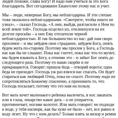
людей похожи, слава Богу! И надо нам учиться за это Бога
благодарить. Вот сегодняшнее Евангелие этому нас и учит.
Мы – люди, неверные Богу, мы неблагодарны. И эти слепые
тоже оказались неблагодарными. «Смотрите, чтобы никто не
узнал», – сказал Господь. «А они, выйдя, разгласили о Нем по
всей земле той». Господь исцелил их, откликнулся на их
долгие просьбы – а они Ему отплатили черной
неблагодарностью. И так большинство из нас: дай нам скоро
просимое – и мы забудем свое страдание, забудем Бога, опять
будем жить по-старому. Поэтому мы просим у Бога, а Господь
нас как бы не слышит. Пока нас гнетет, пока нас что-то мучит,
мы будем взывать к Богу, а отними это – и забыт Бог опять до
следующего раза. Поэтому-то наши скорби и не
прекращаются. Говорят: пришла беда – отворяй ворота; одна
беда не приходит. Господь уж раз взялся нас спасать, Он будет
стараться как любящий Отец, пока не спасет. Поэтому надо не
сопротивляться Божиему спасению, а принимать то, что
Господь посылает, потому что это нам на пользу.
Вот мать хочет маленького ребенка вылечить, в нос закапать
или в глаза, лекарство какое дать – а он упирается,
противничает, ногами колотит. Или мать говорит: не подходи
к воде, у тебя насморк, как бы хуже не было – нет, все равно в
воду лезет. Ну что с ним делать? Только взять за вихор и ремня