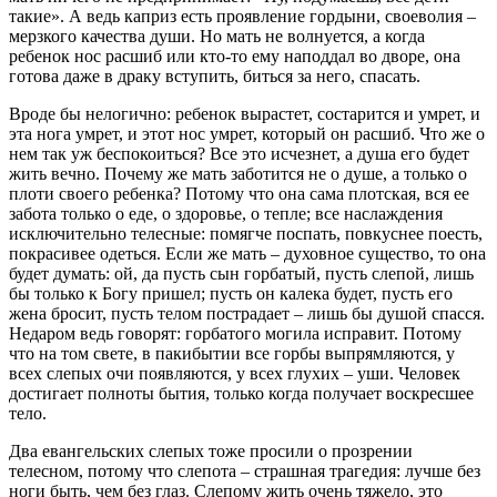
такие». А ведь каприз есть проявление гордыни, своеволия –
мерзкого качества души. Но мать не волнуется, а когда
ребенок нос расшиб или кто-то ему наподдал во дворе, она
готова даже в драку вступить, биться за него, спасать.
Вроде бы нелогично: ребенок вырастет, состарится и умрет, и
эта нога умрет, и этот нос умрет, который он расшиб. Что же о
нем так уж беспокоиться? Все это исчезнет, а душа его будет
жить вечно. Почему же мать заботится не о душе, а только о
плоти своего ребенка? Потому что она сама плотская, вся ее
забота только о еде, о здоровье, о тепле; все наслаждения
исключительно телесные: помягче поспать, повкуснее поесть,
покрасивее одеться. Если же мать – духовное существо, то она
будет думать: ой, да пусть сын горбатый, пусть слепой, лишь
бы только к Богу пришел; пусть он калека будет, пусть его
жена бросит, пусть телом пострадает – лишь бы душой спасся.
Недаром ведь говорят: горбатого могила исправит. Потому
что на том свете, в пакибытии все горбы выпрямляются, у
всех слепых очи появляются, у всех глухих – уши. Человек
достигает полноты бытия, только когда получает воскресшее
тело.
Два евангельских слепых тоже просили о прозрении
телесном, потому что слепота – страшная трагедия: лучше без
ноги быть, чем без глаз. Слепому жить очень тяжело, это