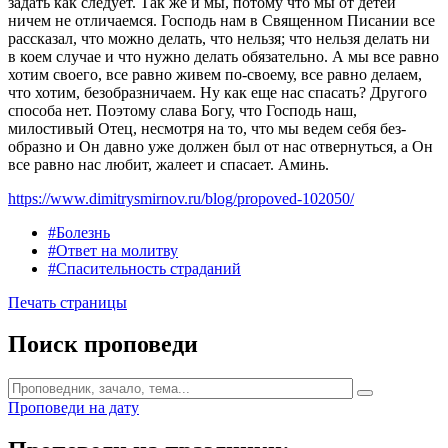
задать как следует. Так же и мы, потому что мы от детей
ничем не отличаемся. Господь нам в Священном Писании все
рассказал, что можно делать, что нельзя; что нельзя делать ни
в коем случае и что нужно делать обязательно. А мы все равно
хотим своего, все равно живем по-своему, все равно делаем,
что хотим, безобразничаем. Ну как еще нас спасать? Другого
способа нет. Поэтому слава Богу, что Господь наш,
милостивый Отец, несмотря на то, что мы ведем себя без-
образно и Он давно уже должен был от нас отвернуться, а Он
все равно нас любит, жалеет и спасает. Аминь.
https://www.dimitrysmirnov.ru/blog/propoved-102050/
#Болезнь
#Ответ на молитву
#Спасительность страданий
Печать страницы
Поиск проповеди
Проповеди на дату