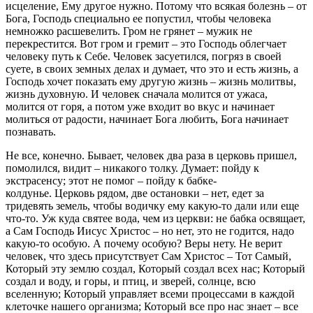
исцеление, Ему другое нужно. Потому что всякая болезнь – от
Бога, Господь специально ее попустил, чтобы человека
немножко расшевелить. Гром не грянет – мужик не
перекрестится. Вот гром и гремит – это Господь облегчает
человеку путь к Себе. Человек засуетился, погряз в своей
суете, в своих земных делах и думает, что это и есть жизнь, а
Господь хочет показать ему другую жизнь – жизнь молитвы,
жизнь духовную. И человек сначала молится от ужаса,
молится от горя, а потом уже входит во вкус и начинает
молиться от радости, начинает Бога любить, Бога начинает
познавать.
Не все, конечно. Бывает, человек два раза в церковь пришел,
помолился, видит – никакого толку. Думает: пойду к
экстрасенсу; этот не помог – пойду к бабке-
колдунье. Церковь рядом, две остановки – нет, едет за
тридевять земель, чтобы водичку ему какую-то дали или еще
что-то. Уж куда святее вода, чем из церкви: не бабка освящает,
а Сам Господь Иисус Христос – но нет, это не годится, надо
какую-то особую. А почему особую? Веры нету. Не верит
человек, что здесь присутствует Сам Христос – Тот Самый,
Который эту землю создал, Который создал всех нас; Который
создал и воду, и горы, и птиц, и зверей, солнце, всю
вселенную; Который управляет всеми процессами в каждой
клеточке нашего организма; Который все про нас знает – все