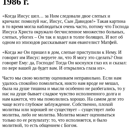
1986 г.
«Когда Иисус шел… за Ним следовали двое слепых и
кричали: помилуй нас, Иисус, Сын Давидов!» Такая картина
в то время могла наблюдаться очень часто, потому что Господа
Иисуса Христа окружало бесчисленное множество больных,
слепых, убогих – Он так и ходил в толпе болящих. И вот об
одном из эпизодов рассказывает нам евангелист Матфей.
«Когда же Он пришел в дом, слепые приступили к Нему. И
говорит им Иисус: веруете ли, что Я могу это сделать? Они
говорят Ему: да, Господи! Тогда Он коснулся глаз их и сказал:
по вере вашей да будет вам. И открылись глаза их».
Часто мы свою молитву оцениваем неправильно. Если нам
удалось спокойно помолиться, никто нам вроде не мешал,
была на душе тишина и мысли особенно не разбегались, то у
нас на душе бывает сладкое чувство исполненного долга и
нам кажется, что мы помолились хорошо. На самом деле это
чаще всего глубокое заблуждение. Собственно, плохой
молитвы или хорошей не существует – существует либо
молитва, либо не молитва. Молитва может оцениваться
только по ее результату: то, что исполняется, и было
молитвой, то есть общением с Богом.