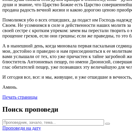
души и знание, что Царство Божие есть Царство совершеннейше
продана радость вечной жизни и какою дорогою ценою приобре
Помолимся убо о всех отшедших, да подаст им Господь надеж
Своем. Не усомнимся в силе и действенности наших молитв за у
своей сестре с кротким упреком: зачем вы перестали творить
прощение грехов, если они грешны; если же праведны, то это 
А в нынешний день, когда миновала первая пасхальная седмица
мои, достойно и праведно и нам присоединиться к ее молитвам
вами услышали от тех, кто уже причастен к тайне загробной жи
блюститель Антониевых пещер, по имени Дионисий, совершая 
глас обитателей пещер, уже познавших эту величайшую для че
И сегодня все, все: и мы, живущие, и уже отшедшие в вечност
Аминь.
Печать страницы
Поиск проповеди
Проповеди на дату