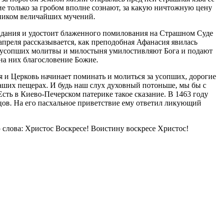
е только за гробом вполне сознают, за какую ничтожную цену
чником величайших мучений.
радания и удостоит блаженного помилования на Страшном Суде
 апреля рассказывается, как преподобная Афанасия явилась
 за усопших молитвы и милостыня умилостивляют Бога и подают
на них благословение Божие.
я и Церковь начинает поминать и молиться за усопших, дорогие
наших пещерах. И будь наш слух духовный потоньше, мы бы с
Есть в Киево-Печерском патерике такое сказание. В 1463 году
ов. На его пасхальное приветствие ему ответил ликующий
 слова: Христос Воскресе! Воистину воскресе Христос!