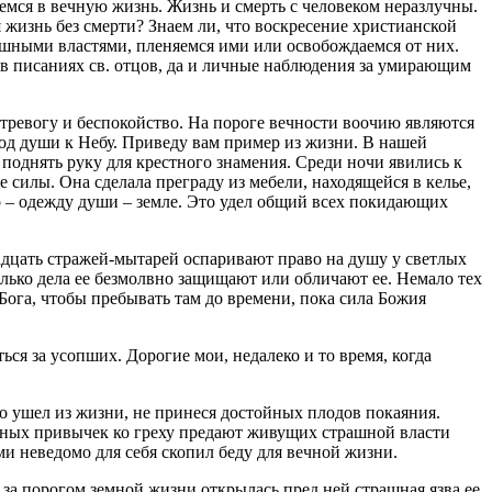
емся в вечную жизнь. Жизнь и смерть с человеком неразлучны.
ая жизнь без смерти? Знаем ли, что воскресение христианской
душными властями, пленяемся ими или освобождаемся от них.
 в писаниях св. отцов, да и личные наблюдения за умирающим
тревогу и беспокойство. На пороге вечности воочию являются
од души к Небу. Приведу вам пример из жизни. В нашей
поднять руку для крестного знамения. Среди ночи явились к
 силы. Она сделала преграду из мебели, находящейся в келье,
ело – одежду души – земле. Это удел общий всех покидающих
дцать стражей-мытарей оспаривают право на душу у светлых
лько дела ее безмолвно защищают или обличают ее. Немало тех
ога, чтобы пребывать там до времени, пока сила Божия
ся за усопших. Дорогие мои, недалеко и то время, когда
то ушел из жизни, не принеся достойных плодов покаяния.
бных привычек ко греху предают живущих страшной власти
ами неведомо для себя скопил беду для вечной жизни.
о за порогом земной жизни открылась пред ней страшная язва ее