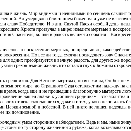
ошла в жизнь. Мир видимый и невидимый по сей день слышит тор
еленной. Ад умерщвлен блистанием божества и уже не властвует
ли славу Победителю. И в дни Святой Пасхи особый день, назы
скресшего Христа прозвучал в мире: изыдите мертвые в воскресе
вия Спасителя, вошли в радость великого события – Воскресен
 слова о воскресении мертвых, но представьте, какое действие
о воскресении. Но все ли тогда смогли последовать зову Спасите
е для одних преобразуется в вечную радость, для других же по
 узами грехов земной жизни, кто остался глух к Божиим открове
ь грешников. Для Него нет мертвых, но все живы, Он Бог не ме
я земного мира, до Страшного Суда оставляет им надежду на сп
еще время, когда еще и не прошедшие благополучно мытарств лю
проявление нашей любви к усопшим сродникам – это молитва и
 своих от века скончавшихся, даже и о тех, у кого не осталось б
и Церкви земной и небесной. В ней никто не лишен надежды на
ее их поминовение.
 холодным умом сторонних наблюдателей. Ведь и мы, ныне живу
е стоим по ту сторону жизненного рубежа, когда возделываются 