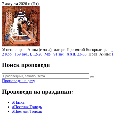
7 августа 2026 г. (Пт)
Успение прав. Анны (икона), матери Пресвятой Богородицы....
2 Кор., 169 зач., I, 12-20.
Мф., 91 зач., XXII, 23-33.
Прав. Анны:
Поиск проповеди
Проповеди на дату
Проповеди на праздники:
#Пасха
#Постная Триодь
#Цветная Триодь