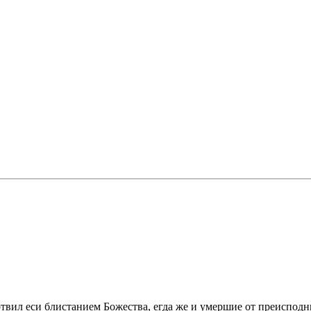
ртвил еси блистанием Божества, егда же и умершие от преисподн