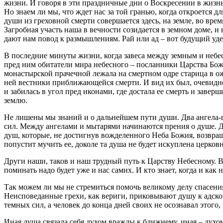
жизни. И говоря в эти праздничные дни о Воскресении в жизнь
Но знаем ли мы, что ждет нас за той гранью, когда откроется д
души из греховной смерти совершается здесь, на земле, во вр
Загробная участь наша в вечности созидается в земном доме, 
дают нам повод к размышлениям. Рай или ад – вот будущий уд
В последние минуты жизни, когда завеса между земным и небе
пред ним обитатели мира небесного – посланники Царства Бож
монастырской прачечной лежала на смертном одре старица в ож
ней вестники приближающейся смерти. И вид их был, очевидно, 
и забилась в угол пред иконами, где достала ее смерть и заве
землю.
Не лишены мы знаний и о дальнейшем пути души. Два ангела-
сил. Между ангелами и мытарями начинаются прения о душе. Ду
душ, которые, не достигнув вожделенного Неба Божия, возвра
попустит мучить ее, доколе та душа не будет искуплена церк
Други наши, таков и наш трудный путь к Царству Небесному. В
поминать надо будет уже и нас самих. И кто знает, когда и ка
Так можем ли мы не стремиться помочь великому делу спасения
Неисповеданные грехи, как вериги, приковывают душу к адск
темных сил, а человек до конца дней своих не осознавал этого
Иная душа связала себя духом вражды к ближнему, иная – духом