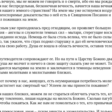
 вечную, мы не можем не говорить и о смерти, ибо ею мы рожда
ля нас беспредельная, бесконечная вечность, начнется наша вечн
емя нашего земного странствия? На земле мы уже истязуемся воз
и неоспоримые доказательства о ней есть в Священном Писании и
ел поживших на земле.
сным уже приподнялась пред отходящим, он проявляет большую 
ия – ангелы и служители темных сил – мытари, стерегущие восх
идании исхода. Немощь ее была столь велика, что не было силы 
так ужасен, что страх поднял старушку и дал ей нечеловеческие
ршила свою работу. Душа ее вошла в область вечности, оставив т
путеводителя сопровождают ее. Но на пути к Царству Божию два
ша же молчит и ничего в свою защиту сказать уже не может. То
щаются мытарями на землю и заключаются в темницы неведения Б
овными молитвами и милостынями близких.
от почему в нас, живущих, есть неумирающая потребность молить
к настигнет нас смертный час? Успеем ли мы принести покаяние?
 наших близких, можем ли не стараться облегчить участь тех, к
ому томлению, лишая надежды на милость Божию. Сколько пагу
, чтобы покаяться. Как же нам не помолиться о тех, кто привычк
 прекословия, иная – духом зависти и зложелательства. И тольк