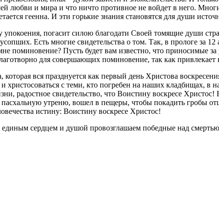
й любви и мира и что ничто противное не войдет в него. Многи
тается геенна. И эти горькие знания становятся для души исто
ду упокоения, погасит силою благодати Своей томящие души ст
сопших. Есть многие свидетельства о том. Так, в прологе за 12
 о мне поминовение? Пусть будет вам известно, что приносимые
благотворно для совершающих поминовение, так как привлекает 
, которая вся празднуется как первый день Христова воскресени
 и христосоваться с теми, кто погребен на наших кладбищах, в 
зни, радостное свидетельство, что Воистину воскресе Христос! 
пасхальную утреню, вошел в пещеры, чтобы покадить гробы отц
ловечества истину: Воистину воскресе Христос!
ь, единым сердцем и душой провозглашаем победные над смертью