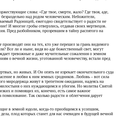
жествующие слова: «Где твое, смерти, жало? Где твоя, аде,
 безраздельно над родом человеческим. Небожители,
ваемый Радоницей, ежегодно свидетельствует о радости не
ние! И многие гробы отверзлись, отдавая своих мертвецов.
ия. Пред разбойником, прозревшим в тайну распятого на
 производят они на тех, кто уже перешел за грань видимого
ля? Все ли и ныне, видя во аде божественный свет, могут
рождает тревожные и даже мучительные сожаления о земном
ниям о вечной жизни, уготованной человечеству, встали пред
ртвых, но живых. И Он опять не изрекает окончательного суда
асение в любви к ним земных сродников. Любовь – вот сила
того миродержца живут в трепетном ожидании, надеясь на
 милостыня о них нуждающимся и убогим. Но молитва Святой
лизких и помнящих их, конечно, есть самое важное
 помилование. Так сколько радости и облегчения дарует
щие в земной юдоли, когда-то приобщимся к усопшим,
дела, плод которых станет для нас очевиден в будущей вечной