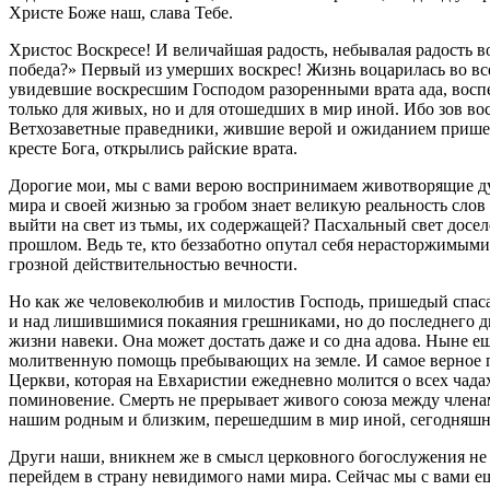
Христе Боже наш, слава Тебе.
Христос Воскресе! И величайшая радость, небывалая радость в
победа?» Первый из умерших воскрес! Жизнь воцарилась во вс
увидевшие воскресшим Господом разоренными врата ада, воспе
только для живых, но и для отошедших в мир иной. Ибо зов во
Ветхозаветные праведники, жившие верой и ожиданием пришест
кресте Бога, открылись райские врата.
Дорогие мои, мы с вами верою воспринимаем животворящие душу
мира и своей жизнью за гробом знает великую реальность слов 
выйти на свет из тьмы, их содержащей? Пасхальный свет досел
прошлом. Ведь те, кто беззаботно опутал себя нерасторжимыми
грозной действительностью вечности.
Но как же человеколюбив и милостив Господь, пришедый спасат
и над лишившимися покаяния грешниками, но до последнего дн
жизни навеки. Она может достать даже и со дна адова. Ныне 
молитвенную помощь пребывающих на земле. И самое верное 
Церкви, которая на Евхаристии ежедневно молится о всех чадах
поминовение. Смерть не прерывает живого союза между членам
нашим родным и близким, перешедшим в мир иной, сегодняшн
Други наши, вникнем же в смысл церковного богослужения не
перейдем в страну невидимого нами мира. Сейчас мы с вами ещ