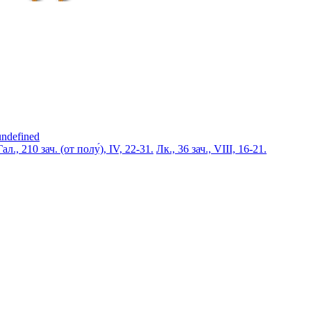
undefined
Гал., 210 зач. (от полу́), IV, 22-31.
Лк., 36 зач., VIII, 16-21.