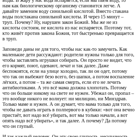
воды. В жару у нас вода испаряется, если мы пьём воду, то
нам как биологическому организму становится легче. А
давайте заменим воду синильной кислотой. Вместо стакана
воды полстакана синильной кислоты. И через 15 минут –
труп. Почему? Ну, нарушен закон Божий. Мы же не из
кислоты состоим, не кислота из нас испаряется. Поэтому тот,
кто живёт против закона Божия, тот быстренько превращается
в труп.
Заповеди даны не для того, чтобы нас как-то замучить. Как
маленькие дети рассуждают: родители нужны только для того,
чтобы заставлять игрушки собирать. Он просто не видит, что
его кормят, поют, одевают, лечат и так далее. Даже
беспокоятся, если на улице холодно, так ли он одет, потому
что так он выбежит безо всего, без шапки, а потом воспаление
лёгких, а потом – та же самая смерть, если его не лечить
антибиотиками. А это всё мама должна хлопотать. Потому
что он больше никому на свете не нужен. Убежал он, пропал –
это вообще никого не волнует: ни милицию, ни Минздрав.
Только маме и нужен. А он думает, что мама только для того,
чтобы не давать играть в полпервого в кубики: «вот она вечно
пристаёт, вот надо всё убирать, вот мы только начали, а вот
опять надо всё убирать», и так далее. А почему? Да потому
что он глупый.
И так каждый человек. Он эту свою глупость, несуразность