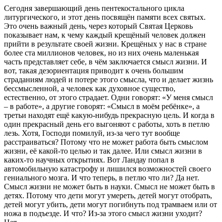
Сегодня завершающий день пентекостального цикла
литургического, и этот день посвящён памяти всех святых.
Это очень важный день, через который Святая Церковь
показывает нам, к чему каждый крещёный человек должен
прийти в результате своей жизни. Крещёных у нас в стране
более ста миллионов человек, но из них очень маленькая
часть представляет себе, в чём заключается смысл жизни. И
вот, такая дезориентация приводит к очень большим
страданиям людей и потере этого смысла, что и делает жизнь
бессмысленной, а человек как духовное существо,
естественно, от этого страдает. Одни говорят: «У меня смысл
– в работе», а другие говорят: «Смысл в моём ребёнке», а
третьи находят ещё какую-нибудь прекрасную цель. И когда в
один прекрасный день его выгоняют с работы, хоть в петлю
лезь. Хотя, Господи помилуй, из-за чего тут вообще
расстраиваться? Потому что не может работа быть смыслом
жизни, её какой-то целью и так далее. Или смысл жизни в
каких-то научных открытиях. Вот Ландау попал в
автомобильную катастрофу и лишился возможностей своего
гениального мозга. И что теперь, в петлю что ли? Да нет.
Смысл жизни не может быть в науки. Смысл не может быть в
детях. Потому что дети могут умереть, детей могут отобрать,
детей могут убить, дети могут погибнуть под трамваем или от
ножа в подъезде. И что? Из-за этого смысл жизни уходит?