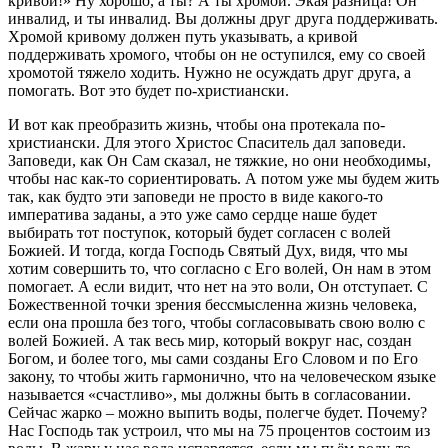
кривой!» Ну хорошо, а ты? А ты хромой. Экая разница! Он
инвалид, и ты инвалид. Вы должны друг друга поддерживать.
Хромой кривому должен путь указывать, а кривой
поддерживать хромого, чтобы он не оступился, ему со своей
хромотой тяжело ходить. Нужно не осуждать друг друга, а
помогать. Вот это будет по-христиански.
И вот как преобразить жизнь, чтобы она протекала по-
христиански. Для этого Христос Спаситель дал заповеди.
Заповеди, как Он Сам сказал, не тяжкие, но они необходимы,
чтобы нас как-то сориентировать. А потом уже мы будем жить
так, как будто эти заповеди не просто в виде какого-то
императива заданы, а это уже само сердце наше будет
выбирать тот поступок, который будет согласен с волей
Божией. И тогда, когда Господь Святый Дух, видя, что мы
хотим совершить то, что согласно с Его волей, Он нам в этом
помогает. А если видит, что нет на это воли, Он отступает. С
Божественной точки зрения бессмысленна жизнь человека,
если она прошла без того, чтобы согласовывать свою волю с
волей Божией. А так весь мир, который вокруг нас, создан
Богом, и более того, мы сами созданы Его Словом и по Его
закону, то чтобы жить гармонично, что на человеческом языке
называется «счастливо», мы должны быть в согласовании.
Сейчас жарко – можно выпить воды, полегче будет. Почему?
Нас Господь так устроил, что мы на 75 процентов состоим из