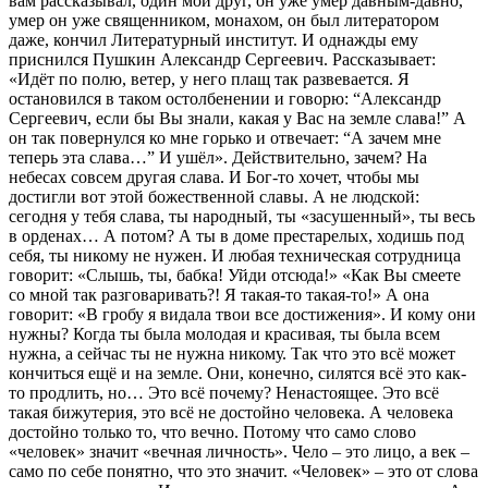
вам рассказывал, один мой друг, он уже умер давным-давно,
умер он уже священником, монахом, он был литератором
даже, кончил Литературный институт. И однажды ему
приснился Пушкин Александр Сергеевич. Рассказывает:
«Идёт по полю, ветер, у него плащ так развевается. Я
остановился в таком остолбенении и говорю: “Александр
Сергеевич, если бы Вы знали, какая у Вас на земле слава!” А
он так повернулся ко мне горько и отвечает: “А зачем мне
теперь эта слава…” И ушёл». Действительно, зачем? На
небесах совсем другая слава. И Бог-то хочет, чтобы мы
достигли вот этой божественной славы. А не людской:
сегодня у тебя слава, ты народный, ты «засушенный», ты весь
в орденах… А потом? А ты в доме престарелых, ходишь под
себя, ты никому не нужен. И любая техническая сотрудница
говорит: «Слышь, ты, бабка! Уйди отсюда!» «Как Вы смеете
со мной так разговаривать?! Я такая-то такая-то!» А она
говорит: «В гробу я видала твои все достижения». И кому они
нужны? Когда ты была молодая и красивая, ты была всем
нужна, а сейчас ты не нужна никому. Так что это всё может
кончиться ещё и на земле. Они, конечно, силятся всё это как-
то продлить, но… Это всё почему? Ненастоящее. Это всё
такая бижутерия, это всё не достойно человека. А человека
достойно только то, что вечно. Потому что само слово
«человек» значит «вечная личность». Чело – это лицо, а век –
само по себе понятно, что это значит. «Человек» – это от слова