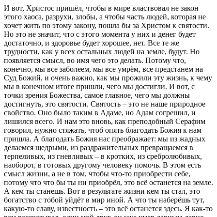
И вот, Христос пришёл, чтобы в мире властвовал не закон
этого хаоса, разрухи, злобы, а чтобы часть людей, которая не
хочет жить по этому закону, пошла бы за Христом к святости.
Но это не значит, что с этого момента у них и денег будет
достаточно, и здоровье будет хорошее, нет. Все те же
трудности, как у всех остальных людей на земле, будут. Но
появляется смысл, во имя чего это делать. Потому что,
конечно, мы все заболеем, мы все умрём, все предстанем на
Суд Божий, и очень важно, как мы прожили эту жизнь, к чему
мы в конечном итоге пришли, чего мы достигли. И вот, с
точки зрения Божества, самое главное, чего мы должны
достигнуть, это святости. Святость – это не наше природное
свойство. Оно было таким в Адаме, но Адам согрешил, и
лишился всего. И нам это вновь, как преподобный Серафим
говорил, нужно стяжать, чтоб опять благодать Божия к нам
пришла. А благодать Божия нас преображает: мы из жадных
делаемся щедрыми, из раздражительных превращаемся в
терпеливых, из гневливых – в кротких, из сребролюбивых,
наоборот, в готовых другому человеку помочь. В этом есть
смысл жизни, а не в том, чтобы что-то приобрести себе,
потому что что бы ты ни приобрёл, это всё останется на земле.
А кем ты станешь. Вот в результате жизни кем ты стал, это
богатство с тобой уйдёт в мир иной. А что ты наберёшь тут,
какую-то славу, известность – это всё останется здесь. Я как-то