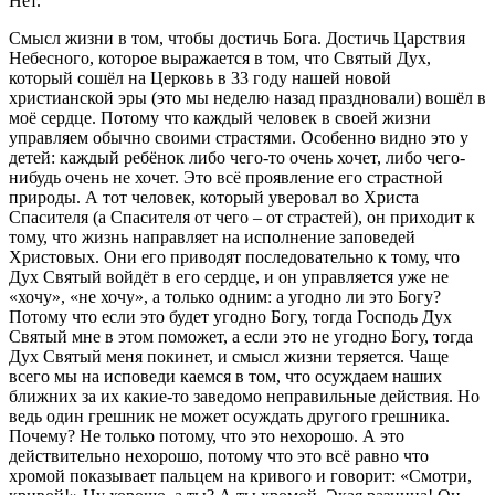
Нет.
Смысл жизни в том, чтобы достичь Бога. Достичь Царствия
Небесного, которое выражается в том, что Святый Дух,
который сошёл на Церковь в 33 году нашей новой
христианской эры (это мы неделю назад праздновали) вошёл в
моё сердце. Потому что каждый человек в своей жизни
управляем обычно своими страстями. Особенно видно это у
детей: каждый ребёнок либо чего-то очень хочет, либо чего-
нибудь очень не хочет. Это всё проявление его страстной
природы. А тот человек, который уверовал во Христа
Спасителя (а Спасителя от чего – от страстей), он приходит к
тому, что жизнь направляет на исполнение заповедей
Христовых. Они его приводят последовательно к тому, что
Дух Святый войдёт в его сердце, и он управляется уже не
«хочу», «не хочу», а только одним: а угодно ли это Богу?
Потому что если это будет угодно Богу, тогда Господь Дух
Святый мне в этом поможет, а если это не угодно Богу, тогда
Дух Святый меня покинет, и смысл жизни теряется. Чаще
всего мы на исповеди каемся в том, что осуждаем наших
ближних за их какие-то заведомо неправильные действия. Но
ведь один грешник не может осуждать другого грешника.
Почему? Не только потому, что это нехорошо. А это
действительно нехорошо, потому что это всё равно что
хромой показывает пальцем на кривого и говорит: «Смотри,