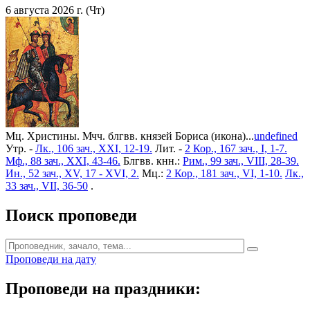
6 августа 2026 г. (Чт)
Мц. Христины. Мчч. блгвв. князей Бориса (икона)...
undefined
Утр. -
Лк., 106 зач., XXI, 12-19.
Лит. -
2 Кор., 167 зач., I, 1-7.
Мф., 88 зач., XXI, 43-46.
Блгвв. кнн.:
Рим., 99 зач., VIII, 28-39.
Ин., 52 зач., XV, 17 - XVI, 2.
Мц.:
2 Кор., 181 зач., VI, 1-10.
Лк.,
33 зач., VII, 36-50
.
Поиск проповеди
Проповеди на дату
Проповеди на праздники: