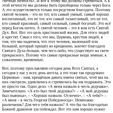
«вечная личность». И вот к этому мы должны стремиться. А к
этой вечности мы должны быть приобщены только через Бога.
А это осуществляется только посредством благодати. Поэтому
святой человек – это не тот, кто самый умный, самый хорошо
воспитанный, это не тот, кто самый талантливый, это не тот,
кто самый красивый, самый сильный, самый богатый. Это всё
перед Богом ничто. А святой человек – это в ком есть Святой
Дух. Вот. Вот это цель христианской жизни. Для этого людей
и крестят. Смысл того, что мы, Церковь, крестим людей, в
том, что мы надеемся, что этот человек, маленький или
большой, который пришёл ко крещению, захочет благодати
Святаго Духа больше, чем чего-либо, что существует на свете
прекрасного. Потому что самые прекрасные вещи земные, к
сожалению, временные.
Вот, поэтому прославляем сегодня день Всех Святых, а
сегодня у нас у всех день ангела, а это тоже так продумано
Церковью – нам, крещёным давать имена святых, чтоб мы на
них смотрели, удивлялись и стремились бы им подражать. Это
не просто так. Одно дело: «А меня назвали в честь дедушки».
Замечательно. «А кто был твой дедушка?» – «А мой дедушка
был пьяница», – «Хорошо назвали. Отлично», – «А тебя?» –
«А меня – в честь Георгия Победоносца». Немножко
различаешь? Для чего тебя назвали? А что бы ты благодатью
Божией драконов зла побеждал. Вот это нам хорошо нужно