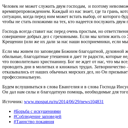
Человек не может служить двум господам, и поэтому невозможн
времяпрепровождением. Каждый из нас знает, где та грань, котор
ситуации, когда перед ним может встать выбор, от которого буд
чтобы не стать похожими на тех, кто надеется послужить двум 
Господь всегда ставит нас перед очень простым, но ответстве
совершение добрых дел с греховными. Если мы хотим жить со 
Крещении (или же их дали за нас наши восприемники, если мы
Если мы живем по заповедям Божиим благодатной, духовной ж
обильные, благодатные утешения и дает те радости, которые не
что позволительно христианину. Бог не ждет от нас, что мы вс
проводить дни в молитвах и книжных трудах. Затворничество –
отказывались от наших обычных мирских дел, но Он призывает 
профессиональную.
Будем вслушиваться в слова Евангелия и в слова Господа Иису
Он дал нам силы и благодатную помощь, необходимые для того,
Источник:
www.mospat.ru/ru/2014/06/29/news104831
#Борьба с искушениями
#Соблюдение заповедей
#Таинство покаяния