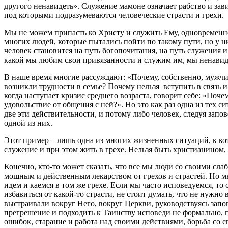
другого ненавидеть». Служение мамоне означает рабство и зав
под которыми подразумеваются человеческие страсти и грехи.
Мы не можем припасть ко Христу и служить Ему, одновременно
многих людей, которые пытались пойти по такому пути, но у 
человек становится на путь богопочитания, на путь служения и 
какой мы любим свои привязанности и служим им, мы ненавид
В наше время многие рассуждают: «Почему, собственно, мужчин
возникли трудности в семье? Почему нельзя вступить в связь 
когда наступает кризис среднего возраста, говорит себе: «Поче
удовольствие от общения с ней?». Но это как раз одна из тех 
две эти действительности, и потому либо человек, следуя запо
одной из них.
Этот пример – лишь одна из многих жизненных ситуаций, к ко
служение и при этом жить в грехе. Нельзя быть христианином,
Конечно, кто-то может сказать, что все мы люди со своими сла
мощным и действенным лекарством от грехов и страстей. Но мы
идем и каемся в том же грехе. Если мы часто исповедуемся, т
избавиться от какой-то страсти, не стоит думать, что не нужно
выстраивали вокруг Него, вокруг Церкви, руководствуясь зап
прегрешение и подходить к Таинству исповеди не формально, пер
ошибок, старание и работа над своими действиями, борьба со с