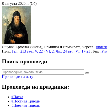
8 августа 2026 г. (Сб)
Сщмчч. Ермолая (икона), Ермиппа и Ермократа, иереев...
undefi
Прп.:
Гал., 213 зач., V, 22 - VI, 2.
Лк., 24 зач., VI, 17-23
. Ряд.:
Рим
Поиск проповеди
Проповеди на дату
Проповеди на праздники:
#Пасха
#Постная Триодь
#Цветная Триодь