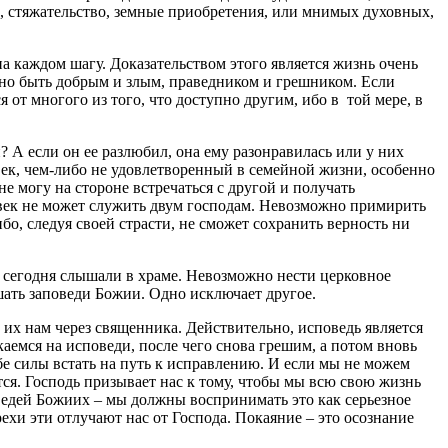
о, стяжательство, земные приобретения, или мнимых духовных,
а каждом шагу. Доказательством этого является жизнь очень
нно быть добрым и злым, праведником и грешником. Если
я от многого из того, что доступно другим, ибо в той мере, в
 А если он ее разлюбил, она ему разонравилась или у них
век, чем-либо не удовлетворенный в семейной жизни, особенно
не могу на стороне встречаться с другой и получать
еловек не может служить двум господам. Невозможно примирить
бо, следуя своей страсти, не сможет сохранить верность ни
 сегодня слышали в храме. Невозможно нести церковное
ушать заповеди Божии. Одно исключает другое.
т их нам через священника. Действительно, исповедь является
аемся на исповеди, после чего снова грешим, а потом вновь
бе силы встать на путь к исправлению. И если мы не можем
ится. Господь призывает нас к тому, чтобы мы всю свою жизнь
оведей Божиих – мы должны воспринимать это как серьезное
рехи эти отлучают нас от Господа. Покаяние – это осознание