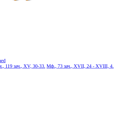
ned
., 119 зач., XV, 30-33.
Мф., 73 зач., XVII, 24 - XVIII, 4.