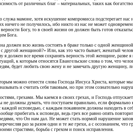
исимость от различных благ – материальных, таких как богатств
 служа мамоне, хотя искушение компромисса подстерегает нас н
них ничего не получилось, ибо никто из нас не может одновреме
верности Богу, то в своей жизни он должен быть готов отказатьс
им Бога.
а должен всю жизнь состоять в браке только с одной женщиной?
и с другой женщиной?» Или, как это часто бывает, женатый чело
му я должен все время сохранять верность этой женщине, разве я 
ситуаций, к которым относятся Евангельские слова о том, что ч
ведям, будет любить свою жену и не замечать другую женщину, ли
торым можно отнести слова Господа Иисуса Христа, которые мы
 называть и считать себя таковым, но при этом сознательно нар
бостями, грехами. Мы каемся в своих грехах, и Господь отпускае
 не должны думать, что поступаем правильно, если формально к
о с каждой исповедью, с каждым покаянием должны находить в се
 вообще прибегать к исповеди, ведь грех все равно опять повтор
оведями, что Он нам дал. Не может стать нормой нарушение зап
ечисляя раз за разом одни и те же грехи, а с осознанием, что г
воими страстями, борьба с грехом и поиск исправления.