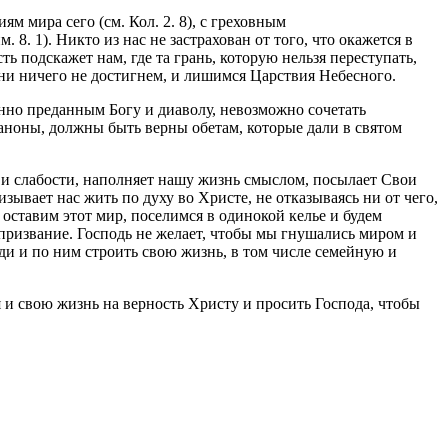
 мира сего (см. Кол. 2. 8), с греховным
 8. 1). Никто из нас не застрахован от того, что окажется в
ть подскажет нам, где та грань, которую нельзя переступать,
изни ничего не достигнем, и лишимся Царствия Небесного.
енно преданным Богу и диаволу, невозможно сочетать
аноны, должны быть верны обетам, которые дали в святом
и слабости, наполняет нашу жизнь смыслом, посылает Свои
зывает нас жить по духу во Христе, не отказываясь ни от чего,
 оставим этот мир, поселимся в одинокой келье и будем
призвание. Господь не желает, чтобы мы гнушались миром и
еди и по ним строить свою жизнь, в том числе семейную и
 и свою жизнь на верность Христу и просить Господа, чтобы