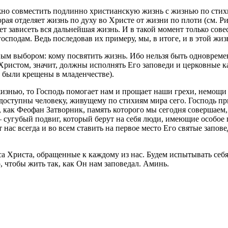
о совместить подлинно христианскую жизнь с жизнью по стихиям
ая отделяет жизнь по духу во Христе от жизни по плоти (см. Рим.
ет зависеть вся дальнейшая жизнь. И в такой момент только совес
господам. Ведь последовав их примеру, мы, в итоге, и в этой ж
нным выбором: кому посвятить жизнь. Ибо нельзя быть одноврем
Христом, значит, должны исполнять Его заповеди и церковные к
 были крещены в младенчестве).
изнью, то Господь помогает нам и прощает наши грехи, немощи 
доступны человеку, живущему по стихиям мира сего. Господь при
е, как Феофан Затворник, память которого мы сегодня совершаем,
 сугубый подвиг, который берут на себя люди, имеющие особое 
нас всегда и во всем ставить на первое место Его святые запов
са Христа, обращенные к каждому из нас. Будем испытывать себя
 чтобы жить так, как Он нам заповедал. Аминь.