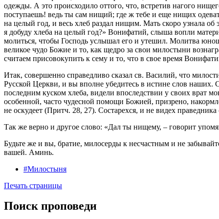
одежды. А это происходило оттого, что, встретив нагого нищего
поступаешь! ведь ты сам нищий; где ж тебе и еще нищих одева
на целый год, и весь хлеб раздал нищим. Мать скоро узнала об 
я добуду хлеба на целый год?» Вонифатий, слыша вопли матери,
молиться, чтобы Господь услышал его и утешил. Молитва юнош
великое чудо Божие и то, как щедро за свои милостыни вознагр
считаем присовокупить к сему и то, что в свое время Вонифати
Итак, совершенно справедливо сказал св. Василий, что милос
Русской Церкви, и вы вполне убедитесь в истине слов наших. 
последним куском хлеба, видели впоследствии у своих врат м
особенной, часто чудесной помощи Божией, призрено, накормл
не оскудеет (Притч. 28, 27). Состарехся, и не видех праведника 
Так же верно и другое слово: «Дал ты нищему, – говорит упомя
Будьте же и вы, братие, милосерды к несчастным и не забывай
вашей. Аминь.
#Милостыня
Печать страницы
Поиск проповеди