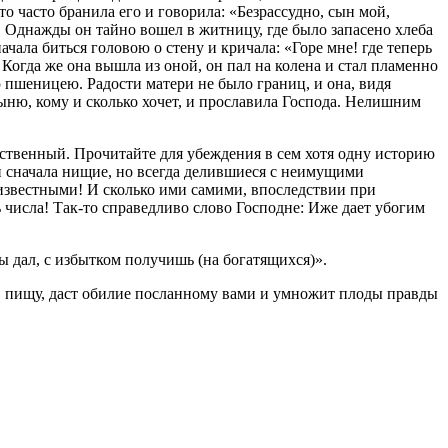
то часто бранила его и говорила: «Безрассудно, сын мой,
а. Однажды он тайно вошел в житницу, где было запасено хлеба
ачала биться головою о стену и кричала: «Горе мне! где теперь
 Когда же она вышла из оной, он пал на колена и стал пламенно
пшеницею. Радости матери не было границ, и она, видя
тыню, кому и сколько хочет, и прославила Господа. Нелишним
ственный. Прочитайте для убеждения в сем хотя одну историю
и сначала нищие, но всегда делившиеся с неимущими
еизвестными! И сколько ими самими, впоследствии при
числа! Так-то справедливо слово Господне: Иже дает убогим
ы дал, с избытком получишь (на богатящихся)».
б в пищу, даст обилие посланному вами и умножит плоды правды