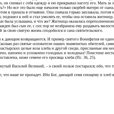
, он снимал с себя одежду и ею прикрывал наготу его. Мать за э
ть?» Но все это было еще началом только скорбей матери от сын
этом и пришла в отчаяние. Она сначала горько заплакала, потом н
 подошел к ней и стал умолять ее, чтобы она оставила житницу.
и была услышана, и что же? Житница оказалась переполненною 
ажден был сын ее, с сих пор не возбраняла ему раздавать милос
й за свою святую жизнь сподобился и сана святительского.
ти к дающим возвращаются. И пример святого Вонифатия не един
Сколько раз святые основатели наших знаменитых обителей, сам
онастырских целые воза хлеба и другой снеди, присланные им н
ено, напоено и успокоено голодных и холодных! Поистине несть 
оставлена, ниже семене его просяща хлеба (Пс. 36, 25).
нутый Василий Великий, – о своей пользе постарался; ибо, что т
те, что ваше не пропадет. Ибо Бог, дающий семя сеющему и хле