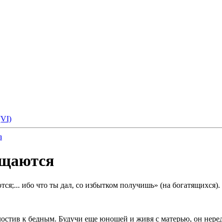
(VI)
а
ащаются
;... ибо что ты дал, со избытком получишь» (на богатящихся).
тив к бедным. Будучи еще юношей и живя с матерью, он нередко