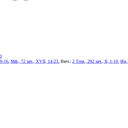
d
 9-16.
Мф., 72 зач., XVII, 14-23.
Вмч.:
2 Тим., 292 зач., II, 1-10.
Ин.,