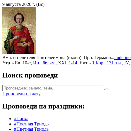
9 августа 2026 г. (Вс)
Вмч. и целителя Пантелеимона (икона). Прп. Германа...
undefine
Утр. - Ев. 10-е,
Ин., 66 зач., XXI, 1-14.
Лит. -
1 Кор., 131 зач., IV,
Поиск проповеди
Проповеди на дату
Проповеди на праздники:
#Пасха
#Постная Триодь
#Цветная Триодь