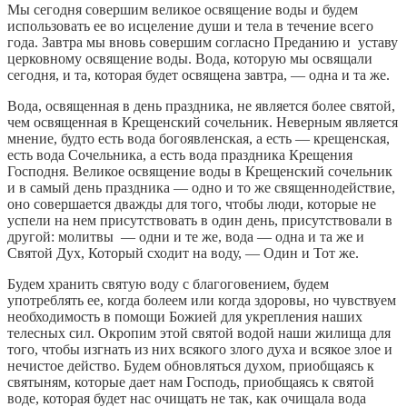
Мы сегодня совершим великое освящение воды и будем
использовать ее во исцеление души и тела в течение всего
года. Завтра мы вновь совершим согласно Преданию и уставу
церковному освящение воды. Вода, которую мы освящали
сегодня, и та, которая будет освящена завтра, — одна и та же.
Вода, освященная в день праздника, не является более святой,
чем освященная в Крещенский сочельник. Неверным является
мнение, будто есть вода богоявленская, а есть — крещенская,
есть вода Сочельника, а есть вода праздника Крещения
Господня. Великое освящение воды в Крещенский сочельник
и в самый день праздника — одно и то же священнодействие,
оно совершается дважды для того, чтобы люди, которые не
успели на нем присутствовать в один день, присутствовали в
другой: молитвы — одни и те же, вода — одна и та же и
Святой Дух, Который сходит на воду, — Один и Тот же.
Будем хранить святую воду с благоговением, будем
употреблять ее, когда болеем или когда здоровы, но чувствуем
необходимость в помощи Божией для укрепления наших
телесных сил. Окропим этой святой водой наши жилища для
того, чтобы изгнать из них всякого злого духа и всякое злое и
нечистое действо. Будем обновляться духом, приобщаясь к
святыням, которые дает нам Господь, приобщаясь к святой
воде, которая будет нас очищать не так, как очищала вода