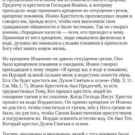
Предтечу и крестителя Господня Иоанна, к которому
приходили люди принимать крещение во отпущение грехов,
крещение покаяния. Иоанн Креститель проповедовал людям и
говорил им, прежде всего, чтобы они выполняли свои
гражданские обязанности и были честными. Так он говорил
воинам, сборщикам налогов — всем, кто приходил к нему.
Принимая от него крещение, люди омывались физически в
воде, духовно же омывались слезами покаяния и приносили
Богу обет начать новую жизнь.
Но крещение Иоанново не давало отпущения грехов. Оно
было крещением покаяния и ожидания. Иоанн говорил
приходящим к нему людям: «Я крещу вас в воде в покаяние,
но Идущий за мной сильнее меня; я недостоин понести обувь
Его; Он будет крестить вас Духом Святым и огнем» (Мф. 3; 11.
См. Мк.1; 7). Иоанн Креститель был Предтечей, то есть
предшествовал Тому, Кто пришел крестить людей во
очищение грехов и во спасение. Когда Господь Иисус Христос
пришел на воды Иорданские, Он принял крещение от Иоанна
не для того, чтобы очиститься от грехов, ибо у Него грехов не
было, но для того, чтобы Своим Божественным присутствием
и погружением во Иордан освятить естество вод. Он был Тот,
Который крестил Духом Святым и огнем.
Тысячи, миллионы и миллиарды людей с того времени были