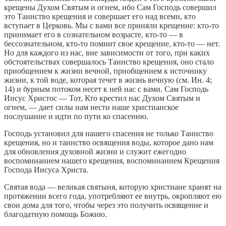
крещены Духом Святым и огнем, ибо Сам Господь совершил
это Таинство крещения и совершает его над всеми, кто
вступает в Церковь. Мы с вами все приняли крещение: кто-то
принимает его в сознательном возрасте, кто-то — в
бессознательном, кто-то помнит свое крещение, кто-то — нет.
Но для каждого из нас, вне зависимости от того, при каких
обстоятельствах совершалось Таинство крещения, оно стало
приобщением к жизни вечной, приобщением к источнику
жизни, к той воде, которая течет в жизнь вечную (см. Ин. 4;
14) и бурным потоком несет к ней нас с вами. Сам Господь
Иисус Христос — Тот, Кто крестил нас Духом Святым и
огнем, — дает силы нам нести наше христианское
послушание и идти по пути ко спасению.
Господь установил для нашего спасения не только Таинство
крещения, но и таинство освящения воды, которое дано нам
для обновления духовной жизни и служит ежегодно
воспоминанием нашего крещения, воспоминанием Крещения
Господа Иисуса Христа.
Святая вода — великая святыня, которую христиане хранят на
протяжении всего года, употребляют ее внутрь, окропляют ею
свои дома для того, чтобы через это получить освящение и
благодатную помощь Божию.