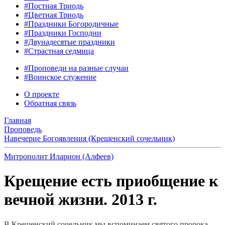
#Постная Триодь
#Цветная Триодь
#Праздники Богородичные
#Праздники Господни
#Двунадесятые праздники
#Страстная седмица
#Проповеди на разные случаи
#Воинское служение
О проекте
Обратная связь
Главная
Проповедь
Навечерие Богоявления (Крещенский сочельник)
Митрополит Иларион (Алфеев)
Крещение есть приобщение к
вечной жизни. 2013 г.
В Крещенский сочельник мы вспоминаем святого пророка,