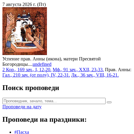
7 августа 2026 г. (Пт)
Успение прав. Анны (икона), матери Пресвятой
Богородицы....
undefined
2 Кор., 169 зач., I, 12-20.
Мф., 91 зач., XXII, 23-33.
Прав. Анны:
Гал., 210 зач. (от полу́), IV, 22-31.
Лк., 36 зач., VIII, 16-21.
Поиск проповеди
Проповеди на дату
Проповеди на праздники:
#Пасха