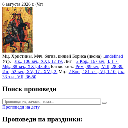
6 августа 2026 г. (Чт)
Мц. Христины. Мчч. блгвв. князей Бориса (икона)...
undefined
Утр. -
Лк., 106 зач., XXI, 12-19.
Лит. -
2 Кор., 167 зач., I, 1-7.
Мф., 88 зач., XXI, 43-46.
Блгвв. кнн.:
Рим., 99 зач., VIII, 28-39.
Ин., 52 зач., XV, 17 - XVI, 2.
Мц.:
2 Кор., 181 зач., VI, 1-10.
Лк.,
33 зач., VII, 36-50
.
Поиск проповеди
Проповеди на дату
Проповеди на праздники: