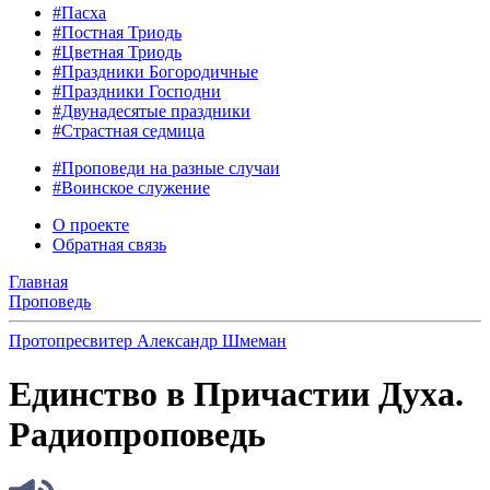
#Пасха
#Постная Триодь
#Цветная Триодь
#Праздники Богородичные
#Праздники Господни
#Двунадесятые праздники
#Страстная седмица
#Проповеди на разные случаи
#Воинское служение
О проекте
Обратная связь
Главная
Проповедь
Протопресвитер Александр Шмеман
Единство в Причастии Духа.
Радиопроповедь