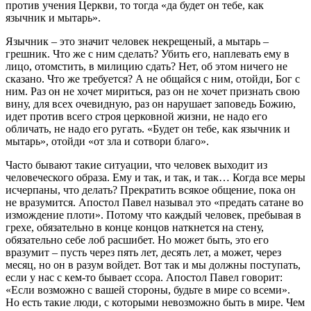
против учения Церкви, то тогда «да будет он тебе, как
язычник и мытарь».
Язычник – это значит человек некрещеный, а мытарь –
грешник. Что же с ним сделать? Убить его, наплевать ему в
лицо, отомстить, в милицию сдать? Нет, об этом ничего не
сказано. Что же требуется? А не общайся с ним, отойди, Бог с
ним. Раз он не хочет мириться, раз он не хочет признать свою
вину, для всех очевидную, раз он нарушает заповедь Божию,
идет против всего строя церковной жизни, не надо его
обличать, не надо его ругать. «Будет он тебе, как язычник и
мытарь», отойди «от зла и сотвори благо».
Часто бывают такие ситуации, что человек выходит из
человеческого образа. Ему и так, и так, и так… Когда все меры
исчерпаны, что делать? Прекратить всякое общение, пока он
не вразумится. Апостол Павел называл это «предать сатане во
измождение плоти». Потому что каждый человек, пребывая в
грехе, обязательно в конце концов наткнется на стену,
обязательно себе лоб расшибет. Но может быть, это его
вразумит – пусть через пять лет, десять лет, а может, через
месяц, но он в разум войдет. Вот так и мы должны поступать,
если у нас с кем-то бывает ссора. Апостол Павел говорит:
«Если возможно с вашей стороны, будьте в мире со всеми».
Но есть такие люди, с которыми невозможно быть в мире. Чем