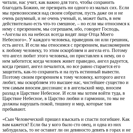
читали, нас учит, как важно для того, чтобы сохранить
благодать Божию, не презирать ни одного из малых сих. Если
мы превозносимся над своим собратом, пусть даже он и не
очень разумный, и не очень ученый, и, может быть, в нем
действительно есть что-то смешное, – но если мы относимся к
нему с презрением, мы согрешаем, ибо, говорит Господь,
«Ангелы их на небесах всегда видят лице Отца Моего
Небесного». У каждого человека, праведник он или грешник,
есть ангел. И если мы относимся с презрением, высокомерием
к любому человеку, то этим оскорбляем и ангела его. Потому
что ангел любит этого человека, он приставлен к нему, он о
нем заботится; когда человек живет праведно, ангел радуется,
когда грешит, ангел печалится, но все равно старается его
защитить, как-то сохранить и на путь истинный вывести.
Поэтому своим презрением к тому человеку, которого ангел
любит, мы оскорбляем это высшее нас, чистейшее существо и
тем самым вносим диссонанс и в ангельский мир, вносим
разлад в Царствие Небесное. И если мы хотим войти туда, в
Царствие Небесное, в Царство любви и гармонии, то мы не
должны нарушать покой, тишину и мир, которые там
пребывают.
«Сын Человеческий пришел взыскать и спасти погибшее. Как
вам кажется? Если бы у кого было сто овец, и одна из них
заблудилась, то не оставит ли он девяносто девять в горах и не