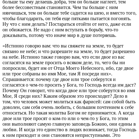
больше ты ему делаешь добра, тем он больше наглеет, тем
более бессовестным становится. Чем ты больше с ним
нянчишься, тем он больше тебе садится на шею, и вместо того,
чтобы благодарить, он тебя еще пятками пытается погонять.
Ну что с ним делать? Постараться отойти от него, даже если
он обижается. Не надо с ним вступать в борьбу, что-то
доказывать, потому что иначе мир в душе потеряешь.
«Истинно говорю вам: что вы свяжете на земле, то будет
связано не небе; и что разрешите на земле, то будет разрешено
на небе. Истинно также говорю вам, что если двое из вас
согласятся на земле просить о всяком деле, то, чего бы ни
попросили, будет им от Отца Моего Небесного, ибо, где двое
или трое собраны во имя Мое, там Я посреди них».
Спрашивается: почему где двое или трое соберутся и
согласятся о чем-то просить у Бога, то Господь всегда им даст?
Почему Он говорит, что когда двое или трое соберутся во имя
Мое, Я среди них? Каким образом это происходит? Дело в
том, что человек может молиться как фарисей: сам собой быть
доволен, сам себя очень любить, с большим почтением к себе
относиться. Но такая молитва Богом не принимается. А когда
двое или трое просят о ком-то или о чем-то у Бога, то этим
они выполняют самую главную заповедь Божию, они едины в
любви. И когда это единство в людях возникает, тогда Господь
к ним приходит и они становятся неприступными. Это