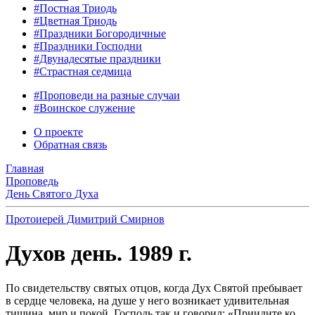
#Постная Триодь
#Цветная Триодь
#Праздники Богородичные
#Праздники Господни
#Двунадесятые праздники
#Страстная седмица
#Проповеди на разные случаи
#Воинское служение
О проекте
Обратная связь
Главная
Проповедь
День Святого Духа
Протоиерей Димитрий Смирнов
Духов день. 1989 г.
По свидетельству святых отцов, когда Дух Святой пребывает
в сердце человека, на душе у него возникает удивительная
тишина, мир и покой. Господь так и говорил: «Приидите ко