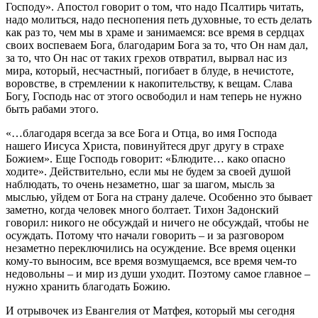
Господу». Апостол говорит о том, что надо Псалтирь читать,
надо молиться, надо песнопения петь духовные, то есть делать
как раз то, чем мы в храме и занимаемся: все время в сердцах
своих воспеваем Бога, благодарим Бога за то, что Он нам дал,
за то, что Он нас от таких грехов отвратил, вырвал нас из
мира, который, несчастный, погибает в блуде, в нечистоте,
воровстве, в стремлении к накопительству, к вещам. Слава
Богу, Господь нас от этого освободил и нам теперь не нужно
быть рабами этого.
«…благодаря всегда за все Бога и Отца, во имя Господа
нашего Иисуса Христа, повинуйтеся друг другу в страхе
Божием». Еще Господь говорит: «Блюдите… како опасно
ходите». Действительно, если мы не будем за своей душой
наблюдать, то очень незаметно, шаг за шагом, мысль за
мыслью, уйдем от Бога на страну далече. Особенно это бывает
заметно, когда человек много болтает. Тихон Задонский
говорил: никого не обсуждай и ничего не обсуждай, чтобы не
осуждать. Потому что начали говорить – и за разговором
незаметно переключились на осуждение. Все время оценки
кому-то выносим, все время возмущаемся, все время чем-то
недовольны – и мир из души уходит. Поэтому самое главное –
нужно хранить благодать Божию.
И отрывочек из Евангелия от Матфея, который мы сегодня