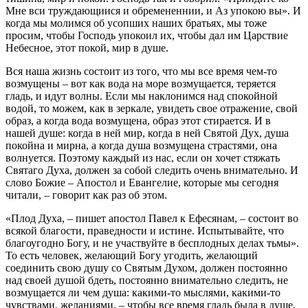
Мне вси труждающиися и обремененнии, и Аз упокою вы». И
когда мы молимся об усопших наших братьях, мы тоже
просим, чтобы Господь упокоил их, чтобы дал им Царствие
Небесное, этот покой, мир в душе.
Вся наша жизнь состоит из того, что мы все время чем-то
возмущены – вот как вода на море возмущается, теряется
гладь, и идут волны. Если мы наклонимся над спокойной
водой, то можем, как в зеркале, увидеть свое отражение, свой
образ, а когда вода возмущена, образ этот стирается. И в
нашей душе: когда в ней мир, когда в ней Святой Дух, душа
покойна и мирна, а когда душа возмущена страстями, она
волнуется. Поэтому каждый из нас, если он хочет стяжать
Святаго Духа, должен за собой следить очень внимательно. И
слово Божие – Апостол и Евангелие, которые мы сегодня
читали, – говорит как раз об этом.
«Плод Духа, – пишет апостол Павел к Ефесянам, – состоит во
всякой благости, праведности и истине. Испытывайте, что
благоугодно Богу, и не участвуйте в бесплодных делах тьмы».
То есть человек, желающий Богу угодить, желающий
соединить свою душу со Святым Духом, должен постоянно
над своей душой бдеть, постоянно внимательно следить, не
возмущается ли чем душа: какими-то мыслями, какими-то
чувствами, желаниями, – чтобы все время гладь была в душе,