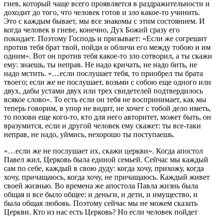
гнев, который чаще всего проявляется в раздражительности и
доходит до того, что человек готов и зло какое-то учинить.
Это с каждым бывает, мы все знакомы с этим состоянием. И
когда человек в гневе, конечно, Дух Божий сразу его
покидает. Поэтому Господь и призывает: «Если же согрешит
против тебя брат твой, пойди и обличи его между тобою и им
одним». Вот он против тебя какое-то зло сотворил, а ты скажи
ему: знаешь, ты неправ. Не надо кричать, не надо бить, не
надо мстить. «…если послушает тебя, то приобрел ты брата
твоего; если же не послушает, возьми с собою еще одного или
двух, дабы устами двух или трех свидетелей подтвердилось
всякое слово». То есть если он тебя не воспринимает, как мы
теперь говорим, в упор не видит, не хочет с тобой дело иметь,
то позови еще кого-то, кто для него авторитет, может быть, он
вразумится, если и другой человек ему скажет: ты все-таки
неправ, не надо, уймись, нехорошо ты поступаешь.
«…если же не послушает их, скажи церкви». Когда апостол
Павел жил, Церковь была единой семьей. Сейчас мы каждый
сам по себе, каждый в свою дуду: когда хочу, прихожу, когда
хочу, причащаюсь, когда хочу, не причащаюсь. Каждый живет
своей жизнью. Во времена же апостола Павла жизнь была
общая и все было общее: и деньги, и дети, и имущество, и
была общая любовь. Поэтому сейчас мы не можем сказать
Церкви. Кто из нас есть Церковь? Но если человек пойдет