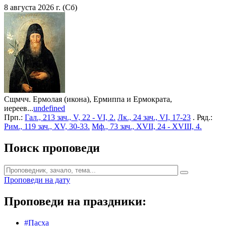
8 августа 2026 г. (Сб)
Сщмчч. Ермолая (икона), Ермиппа и Ермократа,
иереев...
undefined
Прп.:
Гал., 213 зач., V, 22 - VI, 2.
Лк., 24 зач., VI, 17-23
. Ряд.:
Рим., 119 зач., XV, 30-33.
Мф., 73 зач., XVII, 24 - XVIII, 4.
Поиск проповеди
Проповеди на дату
Проповеди на праздники:
#Пасха