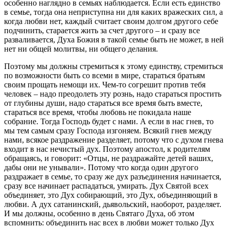
особенно наглядно в семьях наблюдается. Если есть единство
в семье, тогда она неприступна ни для каких вражеских сил, а
когда любви нет, каждый считает своим долгом другого себе
подчинить, старается жить за счет другого – и сразу все
разваливается, Духа Божия в такой семье быть не может, в ней
нет ни общей молитвы, ни общего делания.
Поэтому мы должны стремиться к этому единству, стремиться
по возможности быть со всеми в мире, стараться братьям
своим прощать немощи их. Чем-то согрешит против тебя
человек – надо преодолеть эту рознь, надо стараться простить
от глубины души, надо стараться все время быть вместе,
стараться все время, чтобы любовь не покидала наше
собрание. Тогда Господь будет с нами. А если в нас гнев, то
мы тем самым сразу Господа изгоняем. Всякий гнев между
нами, всякое раздражение разделяет, потому что с духом гнева
входит в нас нечистый дух. Поэтому апостол, к родителям
обращаясь, и говорит: «Отцы, не раздражайте детей ваших,
дабы они не унывали». Потому что когда один другого
раздражает в семье, то сразу же дух разъединения начинается,
сразу все начинает распадаться, умирать. Дух Святой всех
объединяет, это Дух собирающий, это Дух, объединяющий в
любви. А дух сатанинский, дьявольский, наоборот, разделяет.
И мы должны, особенно в день Святаго Духа, об этом
вспомнить: объединить нас всех в любви может только Дух