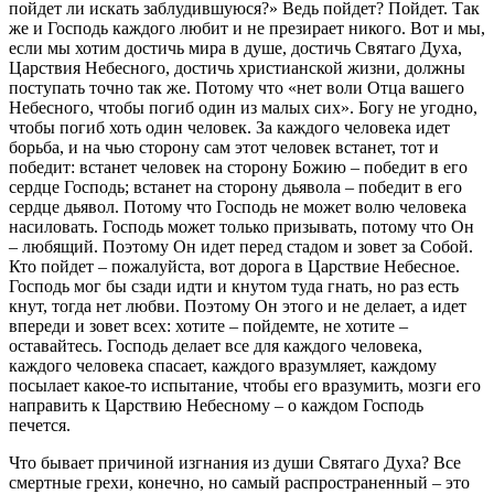
пойдет ли искать заблудившуюся?» Ведь пойдет? Пойдет. Так
же и Господь каждого любит и не презирает никого. Вот и мы,
если мы хотим достичь мира в душе, достичь Святаго Духа,
Царствия Небесного, достичь христианской жизни, должны
поступать точно так же. Потому что «нет воли Отца вашего
Небесного, чтобы погиб один из малых сих». Богу не угодно,
чтобы погиб хоть один человек. За каждого человека идет
борьба, и на чью сторону сам этот человек встанет, тот и
победит: встанет человек на сторону Божию – победит в его
сердце Господь; встанет на сторону дьявола – победит в его
сердце дьявол. Потому что Господь не может волю человека
насиловать. Господь может только призывать, потому что Он
– любящий. Поэтому Он идет перед стадом и зовет за Собой.
Кто пойдет – пожалуйста, вот дорога в Царствие Небесное.
Господь мог бы сзади идти и кнутом туда гнать, но раз есть
кнут, тогда нет любви. Поэтому Он этого и не делает, а идет
впереди и зовет всех: хотите – пойдемте, не хотите –
оставайтесь. Господь делает все для каждого человека,
каждого человека спасает, каждого вразумляет, каждому
посылает какое-то испытание, чтобы его вразумить, мозги его
направить к Царствию Небесному – о каждом Господь
печется.
Что бывает причиной изгнания из души Святаго Духа? Все
смертные грехи, конечно, но самый распространенный – это