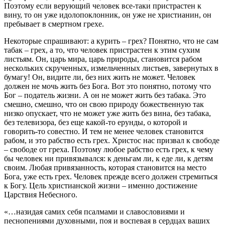
Поэтому если верующий человек все-таки пристрастен к
вину, то он уже идолопоклонник, он уже не христианин, он
пребывает в смертном грехе.
Некоторые спрашивают: а курить – грех? Понятно, что не сам
табак – грех, а то, что человек пристрастен к этим сухим
листьям. Он, царь мира, царь природы, становится рабом
нескольких скрученных, измельченных листьев, завернутых в
бумагу! Он, видите ли, без них жить не может. Человек
должен не мочь жить без Бога. Вот это понятно, потому что
Бог – податель жизни. А он не может жить без табака. Это
смешно, смешно, что он свою природу божественную так
низко опускает, что не может уже жить без вина, без табака,
без телевизора, без еще какой-то ерунды, о которой и
говорить-то совестно. И тем не менее человек становится
рабом, и это рабство есть грех. Христос нас призвал к свободе
– свободе от греха. Поэтому любое рабство есть грех, к чему
бы человек ни привязывался: к деньгам ли, к еде ли, к детям
своим. Любая привязанность, которая становится на место
Бога, уже есть грех. Человек прежде всего должен стремиться
к Богу. Цель христианской жизни – именно достижение
Царствия Небесного.
«…назидая самих себя псалмами и славословиями и
песнопениями духовными, поя и воспевая в сердцах ваших