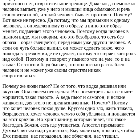
приятного нет, отвратительное зрелище. Даже когда немножко
человек выпьет, уже у него и мышцы лица обмякают, и речь
становится иной, и такой человек бывает противен. Почему?
Вот даже интересно. Да потому, что мы привыкли к одному
человеку, к определенному его образу, а вино этот образ
меняет, подменяет этого человека. Поэтому когда человек в
пьяном виде, мы говорим, что это безобразно, то есть без
образа – образ смещается, перед нами уже другой человек. А
если он чуть больше выпил, он может сделать такое, чего
никогда в трезвом виде не сделает, потому что теряет контроль
над собой. Поэтому и говорят: у пьяного что на уме, то и на
языке. От этого и блуд бывает, что полностью расслаблен
человек и не может уже своим страстям никак
сопротивляться.
Почему же люди пьют? Не от того, что водка дешевая или
вкусная. Она совсем невкусная. Вот посмотреть, как ее пьют:
морщатся, такая гадость. А ведь пьют и самогон, и всякие
жидкости, для этого не предназначенные. Почему? Потому
что хочет человек покоя душе. Кругом одно зло, жить тяжело,
безрадостно, хочет человек чем-то себя ублажить и попадается
на этот крючок. Но христианину, который знает, что такое
благодать Божия, есть где утешаться. Апостол призывает:
Духом Святым надо упиваться, Ему молиться, просить, чтобы
Дух пришел, нас порадовал, нас облегчил, нас утешил.