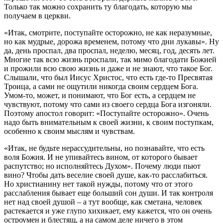
Только так можно сохранить ту благодать, которую мы
получаем в церкви.
«Итак, смотрите, поступайте осторожно, не как неразумные,
но как мудрые, дорожа временем, потому что дни лукавы». Ну
да, день проспал, два проспал, неделю, месяц, год, десять лет.
Многие так всю жизнь проспали, так мимо благодати Божией
и прожили всю свою жизнь и даже и не знают, что такое Бог.
Слышали, что был Иисус Христос, что есть где-то Пресвятая
Троица, а сами не ощутили никогда своим сердцем Бога.
Умом-то, может, и понимают, что Бог есть, а сердцем не
чувствуют, потому что сами из своего сердца Бога изгоняли.
Поэтому апостол говорит: «Поступайте осторожно». Очень
надо быть внимательным к своей жизни, к своим поступкам,
особенно к своим мыслям и чувствам.
«Итак, не будьте нерассудительны, но познавайте, что есть
воля Божия. И не упивайтесь вином, от которого бывает
распутство; но исполняйтесь Духом». Почему люди пьют
вино? Чтобы дать веселие своей душе, как-то расслабиться.
Но христианину нет такой нужды, потому что от этого
расслабления бывает еще больший сон души. И так контроля
нет над своей душой – а тут вообще, как сметана, человек
растекается и уже глупо хихикает, ему кажется, что он очень
остроумен и блестящ, а на самом деле ничего в этом