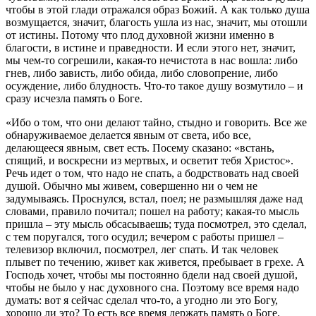
чтобы в этой глади отражался образ Божий. А как только душа
возмущается, значит, благость ушла из нас, значит, мы отошли
от истины. Потому что плод духовной жизни именно в
благости, в истине и праведности. И если этого нет, значит,
мы чем-то согрешили, какая-то нечистота в нас вошла: либо
гнев, либо зависть, либо обида, либо словопрение, либо
осуждение, либо блудность. Что-то такое душу возмутило – и
сразу исчезла память о Боге.
«Ибо о том, что они делают тайно, стыдно и говорить. Все же
обнаруживаемое делается явным от света, ибо все,
делающееся явным, свет есть. Посему сказано: «встань,
спящий, и воскресни из мертвых, и осветит тебя Христос».
Речь идет о том, что надо не спать, а бодрствовать над своей
душой. Обычно мы живем, совершенно ни о чем не
задумываясь. Проснулся, встал, поел; не размышляя даже над
словами, правило почитал; пошел на работу; какая-то мысль
пришла – эту мысль обсасываешь; туда посмотрел, это сделал,
с тем поругался, того осудил; вечером с работы пришел –
телевизор включил, посмотрел, лег спать. И так человек
плывет по течению, живет как живется, пребывает в грехе. А
Господь хочет, чтобы мы постоянно бдели над своей душой,
чтобы не было у нас духовного сна. Поэтому все время надо
думать: вот я сейчас сделал что-то, а угодно ли это Богу,
хорошо ли это? То есть все время держать память о Боге.