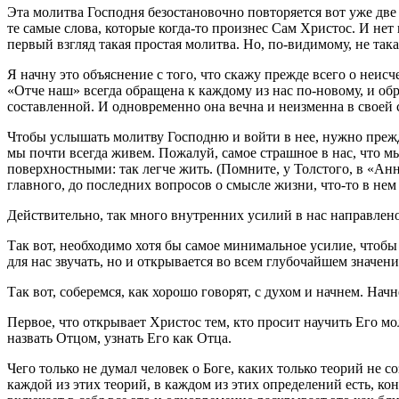
Эта молитва Господня безостановочно повторяется вот уже две 
те самые слова, которые когда-то произнес Сам Христос. И не
первый взгляд такая простая молитва. Но, по-видимому, не така
Я начну это объяснение с того, что скажу прежде всего о неис
«Отче наш» всегда обращена к каждому из нас по-новому, и обр
составленной. И одновременно она вечна и неизменна в своей с
Чтобы услышать молитву Господню и войти в нее, нужно прежде
мы почти всегда живем. Пожалуй, самое страшное в нас, что м
поверхностными: так легче жить. (Помните, у Толстого, в «Анн
главного, до последних вопросов о смысле жизни, что-то в нем
Действительно, так много внутренних усилий в нас направлено
Так вот, необходимо хотя бы самое минимальное усилие, чтобы в
для нас звучать, но и открывается во всем глубочайшем значе
Так вот, соберемся, как хорошо говорят, с духом и начнем. Нач
Первое, что открывает Христос тем, кто просит научить Его мо
назвать Отцом, узнать Его как Отца.
Чего только не думал человек о Боге, каких только теорий не со
каждой из этих теорий, в каждом из этих определений есть, ко