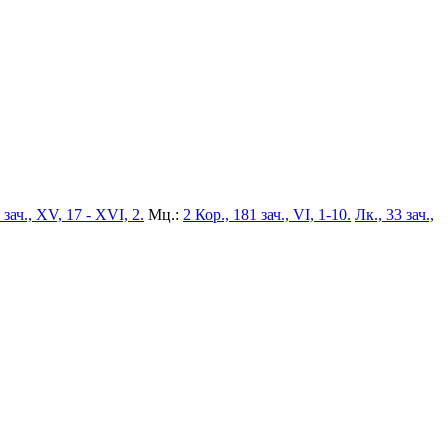
 зач., XV, 17 - XVI, 2.
Мц.:
2 Кор., 181 зач., VI, 1-10.
Лк., 33 зач.,