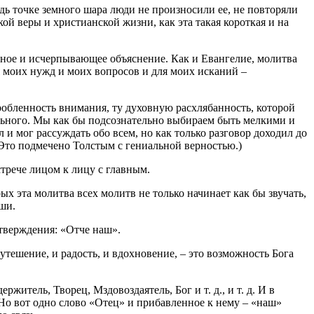
удь точке земного шара люди не произносили ее, не повторяли
ой веры и христианской жизни, как эта такая короткая и на
льное и исчерпывающее объяснение. Как и Евангелие, молитва
ля моих нужд и моих вопросов и для моих исканий –
робленность внимания, ту духовную расхлябанность, которой
ельного. Мы как бы подсознательно выбираем быть мелкими и
 и мог рассуждать обо всем, но как только разговор доходил до
. Это подмечено Толстым с гениальной верностью.)
трече лицом к лицу с главным.
рых эта молитва всех молитв не только начинает как бы звучать,
ши.
утверждения: «Отче наш».
 утешение, и радость, и вдохновение, – это возможность Бога
житель, Творец, Мздовоздаятель, Бог и т. д., и т. д. И в
 Но вот одно слово «Отец» и прибавленное к нему – «наш»