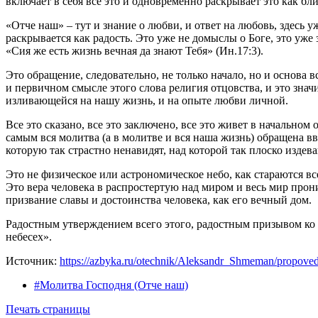
включает в себя все это и одновременно раскрывает это как бл
«Отче наш» – тут и знание о любви, и ответ на любовь, здесь уж
раскрывается как радость. Это уже не домыслы о Боге, это уже
«Сия же есть жизнь вечная да знают Тебя» (Ин.17:3).
Это обращение, следовательно, не только начало, но и основа 
и первичном смысле этого слова религия отцовства, и это знач
изливающейся на нашу жизнь, и на опыте любви личной.
Все это сказано, все это заключено, все это живет в начально
самым вся молитва (а в молитве и вся наша жизнь) обращена вв
которую так страстно ненавидят, над которой так плоско изде
Это не физическое или астрономическое небо, как стараются в
Это вера человека в распростертую над миром и весь мир прон
призвание славы и достоинства человека, как его вечный дом.
Радостным утверждением всего этого, радостным призывом ко 
небесех».
Источник:
https://azbyka.ru/otechnik/Aleksandr_Shmeman/propoved
#Молитва Господня (Отче наш)
Печать страницы