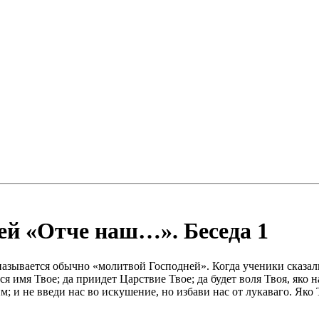
ей «Отче наш…». Беседа 1
называется обычно «молитвой Господней». Когда ученики сказали 
я имя Твое; да приидет Царствие Твое; да будет воля Твоя, яко 
 и не введи нас во искушение, но избави нас от лукаваго. Яко Т