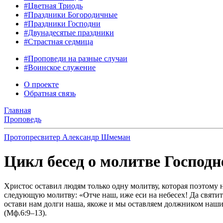
#Цветная Триодь
#Праздники Богородичные
#Праздники Господни
#Двунадесятые праздники
#Страстная седмица
#Проповеди на разные случаи
#Воинское служение
О проекте
Обратная связь
Главная
Проповедь
Протопресвитер Александр Шмеман
Цикл бесед о молитве Господн
Христос оставил людям только одну молитву, которая поэтому 
следующую молитву: «Отче наш, иже еси на небесех! Да святитс
остави нам долги наша, якоже и мы оставляем должником нашим;
(Мф.6:9–13).