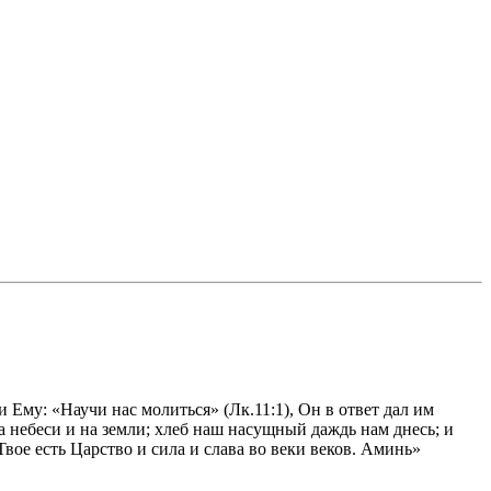
Ему: «Научи нас молиться» (Лк.11:1), Он в ответ дал им
на небеси и на земли; хлеб наш насущный даждь нам днесь; и
вое есть Царство и сила и слава во веки веков. Аминь»