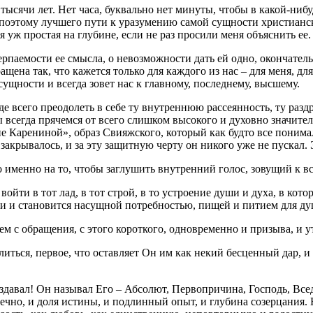
тысячи лет. Нет часа, буквально нет минуты, чтобы в какой-ниб
т поэтому лучшего пути к уразумению самой сущности христианск
я уж простая на глубине, если не раз просили меня объяснить ее.
черпаемости ее смысла, о невозможности дать ей одно, окончате
ащена так, что кажется только для каждого из нас – для меня, д
ущности и всегда зовет нас к главному, последнему, высшему.
 всего преодолеть в себе ту внутреннюю рассеянность, ту разд
ы всегда прячемся от всего слишком высокого и духовно значит
е Карениной», образ Свияжского, который как будто все понимал
 закрывалось, и за эту защитную черту он никого уже не пускал
 именно на то, чтобы заглушить внутренний голос, зовущий к вс
ойти в тот лад, в тот строй, в то устроение души и духа, в кото
нии и становится насущной потребностью, пищей и питием для ду
нем с обращения, с этого короткого, одновременно и призыва, и 
литься, первое, что оставляет Он им как некий бесценный дар, и
здавал! Он называл Его – Абсолют, Первопричина, Господь, Вседер
нечно, и доля истины, и подлинный опыт, и глубина созерцания.