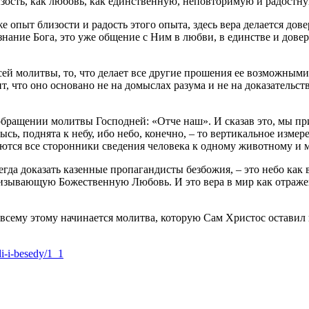
изость, как любовь, как единственную, неповторимую и радостну
е опыт близости и радость этого опыта, здесь вера делается дове
 знание Бога, это уже общение с Ним в любви, в единстве и дове
всей молитвы, то, что делает все другие прошения ее возможным
ит, что оно основано не на домыслах разума и не на доказатель
м обращении молитвы Господней: «Отче наш». И сказав это, мы пр
ысь, поднята к небу, ибо небо, конечно, – то вертикальное изме
ваются все сторонники сведения человека к одному животному и 
сегда доказать казенные пропагандисты безбожия, – это небо ка
изывающую Божественную Любовь. И это вера в мир как отражение
всему этому начинается молитва, которую Сам Христос оставил 
i-i-besedy/1_1