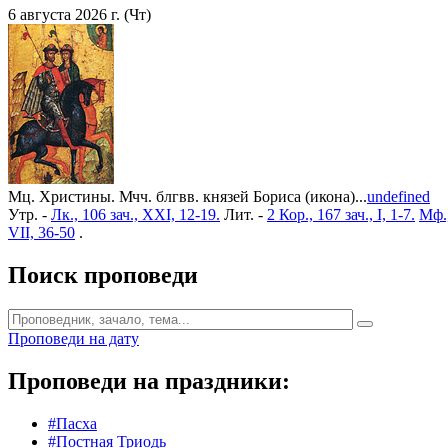
6 августа 2026 г. (Чт)
Мц. Христины. Мчч. блгвв. князей Бориса (икона)...
undefined
Утр. -
Лк., 106 зач., XXI, 12-19.
Лит. -
2 Кор., 167 зач., I, 1-7.
Мф.,
VII, 36-50
.
Поиск проповеди
Проповеди на дату
Проповеди на праздники:
#Пасха
#Постная Триодь