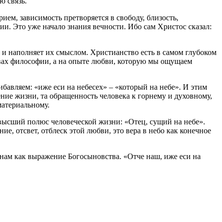
ю связь.
рием, зависимость претворяется в свободу, близость,
рии. Это уже начало знания вечности. Ибо сам Христос сказал:
и и наполняет их смыслом. Христианство есть в самом глубоком
ствах философии, а на опыте любви, которую мы ощущаем
ибавляем: «иже еси на небесех» – «который на небе». И этим
рение жизни, та обращенность человека к горнему и духовному,
материальному.
к высший полюс человеческой жизни: «Отец, сущий на небе».
, отсвет, отблеск этой любви, это вера в небо как конечное
нам как выражение Богосыновства. «Отче наш, иже еси на