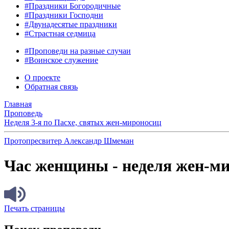
#Праздники Богородичные
#Праздники Господни
#Двунадесятые праздники
#Страстная седмица
#Проповеди на разные случаи
#Воинское служение
О проекте
Обратная связь
Главная
Проповедь
Неделя 3-я по Пасхе, святых жен-мироносиц
Протопресвитер Александр Шмеман
Час женщины - неделя жен-ми
Печать страницы