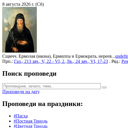
8 августа 2026 г. (Сб)
Сщмчч. Ермолая (икона), Ермиппа и Ермократа, иереев...
undefi
Прп.:
Гал., 213 зач., V, 22 - VI, 2.
Лк., 24 зач., VI, 17-23
. Ряд.:
Рим
Поиск проповеди
Проповеди на дату
Проповеди на праздники:
#Пасха
#Постная Триодь
#Цветная Триодь