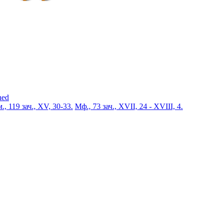
ned
., 119 зач., XV, 30-33.
Мф., 73 зач., XVII, 24 - XVIII, 4.