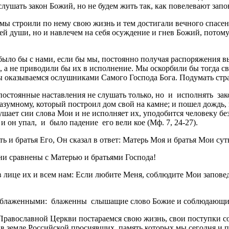
 слушать закон Божий, но не будем жить так, как повелевают зап
мы строили по нему свою жизнь и тем достигали вечного спасен
оей души, но и навлечем на себя осуждение и гнев Божий, потом
было бы с нами, если бы мы, постоянно получая распоряжения 
, а не приводили бы их в исполнение. Мы оскорбили бы тогда св
 оказываемся ослушниками Самого Господа Бога. Подумать страш
остоянные наставления не слушать только, но и исполнять зако
зумному, который построил дом свой на камне; и пошел дождь, и
лушает сии слова Мои и не исполняет их, уподобится человеку б
 и он упал, и было падение его вели­ кое (Мф. 7, 24-27).
ать и братья Его, Он сказал в ответ: Матерь Моя и братья Мои с
они сравнены с Матерью и братьями Господа!
 лице их и всем нам: Если любите Меня, соблюдите Мои заповед
 блаженными: блаженны слышащие слово Божие и соблюдающие е
Православной Церкви постараемся свою жизнь, свои поступки с
в земле Российской просиявших, память которых мы сегодня и пр