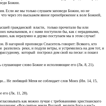
оведи Божии.
ия. Если же мы только слушаем заповеди Божии, но не
у что через это выскажем явное пренебрежение к воле Божией,
высшей гражданской власти, только прочитали бы или
оих начальников, и с нами поступили бы, как с нерадивыми,
но, как неразумно и дерзко поступаем мы в этом случае!
н. В нагорной проповеди Спаситель говорит: Всякого, кто
 разлились реки, и подули ветры, и устремились на дом тот, и
езрассудному, который построил дом свой на песке: и пошел
уть слушающие слово Божие и исполняющие его (Лк. 8, 21).
и... Не любящий Меня не соблюдает слов Моих (Ин. 14, 15,
го (Лк. 11, 28).
огласовывать как можно лучше с требованиями христианского
азднуем: «Все святые земли Русской, молите Бога о нас!»