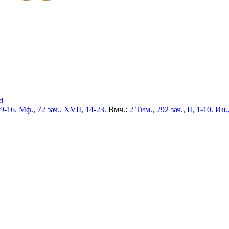
d
 9-16.
Мф., 72 зач., XVII, 14-23.
Вмч.:
2 Тим., 292 зач., II, 1-10.
Ин.,