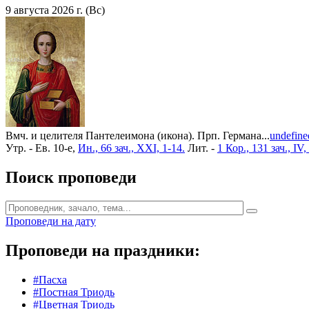
9 августа 2026 г. (Вс)
Вмч. и целителя Пантелеимона (икона). Прп. Германа...
undefine
Утр. - Ев. 10-е,
Ин., 66 зач., XXI, 1-14.
Лит. -
1 Кор., 131 зач., IV,
Поиск проповеди
Проповеди на дату
Проповеди на праздники:
#Пасха
#Постная Триодь
#Цветная Триодь