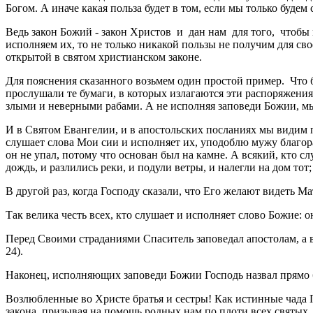
Богом. А иначе какая польза будет в том, если мы только будем
Ведь закон Божий - закон Христов и дан нам для того, чтобы 
исполняем их, то не только никакой пользы не получим для св
открытой в святом христианском законе.
Для пояснения сказанного возьмем один простой пример. Что 
прослушали те бумаги, в которых излагаются эти распоряжения
злыми и неверными рабами. А не исполняя заповеди Божии, мы
И в Святом Евангелии, и в апостольских посланиях мы видим п
слушает слова Мои сии и исполняет их, уподоблю мужу благора
он не упал, потому что основан был на камне. А всякий, кто с
дождь, и разлились реки, и подули ветры, и налегли на дом тот;
В другой раз, когда Господу сказали, что Его желают видеть М
Так велика честь всех, кто слушает и исполняет слово Божие: 
Перед Своими страданиями Спаситель заповедал апостолам, а в
24).
Наконец, исполняющих заповеди Божии Господь назвал прямо
Возлюбленные во Христе братья и сестры! Как истинные чада 
закона, призывая на помощь родных нам по плоти всех святых, 