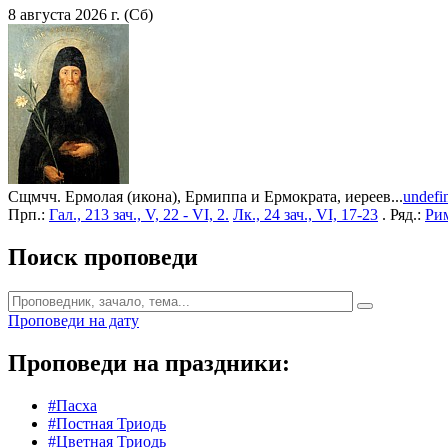
8 августа 2026 г. (Сб)
Сщмчч. Ермолая (икона), Ермиппа и Ермократа, иереев...
undefi
Прп.:
Гал., 213 зач., V, 22 - VI, 2.
Лк., 24 зач., VI, 17-23
. Ряд.:
Рим
Поиск проповеди
Проповеди на дату
Проповеди на праздники:
#Пасха
#Постная Триодь
#Цветная Триодь