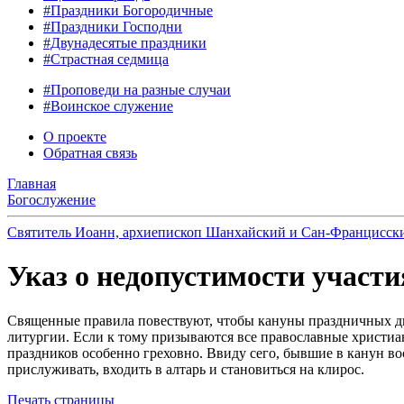
#Праздники Богородичные
#Праздники Господни
#Двунадесятые праздники
#Страстная седмица
#Проповеди на разные случаи
#Воинское служение
О проекте
Обратная связь
Главная
Богослужение
Святитель Иоанн, архиепископ Шанхайский и Сан‑Францисск
Указ о недопустимости участи
Священные правила повествуют, чтобы кануны праздничных дн
литургии. Если к тому призываются все православные христиан
праздников особенно греховно. Ввиду сего, бывшие в канун во
прислуживать, входить в алтарь и становиться на клирос.
Печать страницы