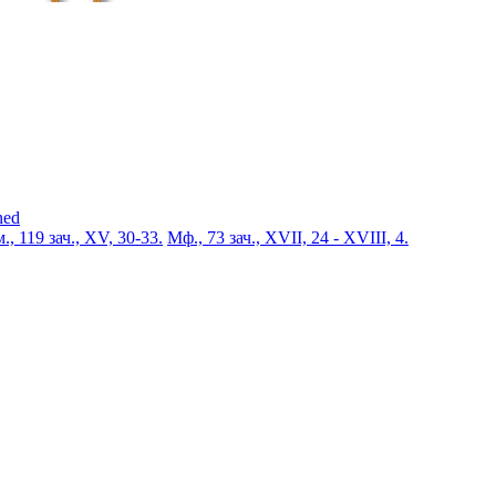
ned
., 119 зач., XV, 30-33.
Мф., 73 зач., XVII, 24 - XVIII, 4.