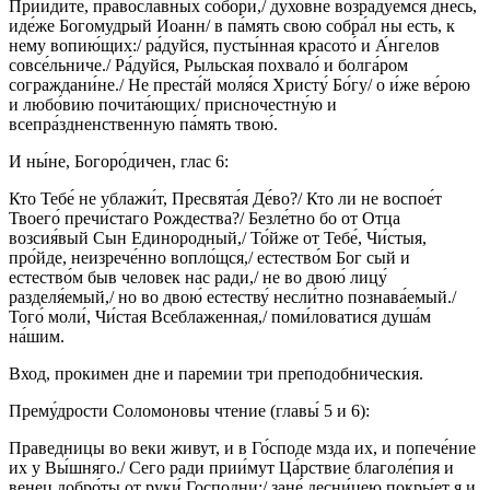
Прииди́те, православных собо́ри,/ духо́вне возра́дуемся днесь,
иде́же Богомудрый Иоанн/ в па́мять свою собра́л ны есть, к
нему вопию́щих:/ ра́дуйся, пусты́нная красото́ и А́нгелов
совсе́льниче./ Ра́дуйся, Рыльская похвало́ и болга́ром
сограждани́не./ Не преста́й моля́ся Христу́ Бо́гу/ о и́же ве́рою
и любо́вию почита́ющих/ присночестну́ю и
всепра́здненственную па́мять твою́.
И ны́не, Богоро́дичен, глас 6:
Кто Тебе́ не ублажи́т, Пресвята́я Де́во?/ Кто ли не воспое́т
Твоего́ пречи́стаго Рождества?/ Безле́тно бо от Отца
возсия́вый Сын Единородный,/ То́йже от Тебе́, Чи́стыя,
про́йде, неизрече́нно вопло́щся,/ естество́м Бог сый и
естество́м быв человек нас ради,/ не во двою́ лицу́
разделя́емый,/ но во двою́ естеству́ несли́тно познава́емый./
Того́ моли́, Чи́стая Всеблаженная,/ поми́ловатися душа́м
на́шим.
Вход, прокимен дне и паремии три преподобническия.
Прему́дрости Соломоновы чтение (главы́ 5 и 6):
Праведницы во веки живут, и в Го́споде мзда их, и попече́ние
их у Вы́шняго./ Сего ради прии́мут Ца́рствие благоле́пия и
венец добро́ты от руки́ Господни:/ зане́ десни́цею покры́ет я и