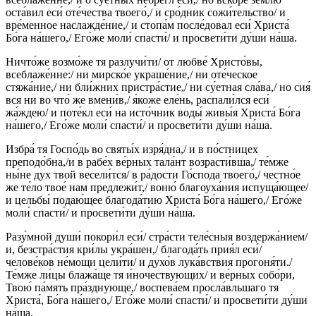
оста́вил еси́ оте́чества твоего́,/ и сро́дник сожи́тельство/ и
вре́менное наслажде́ние,/ и стопа́м после́довал еси́ Христа́
Бо́га на́шего,/ Его́же моли́ спасти́/ и просвети́ти ду́ши на́ша.
Ничто́же возмо́же тя разлучи́ти/ от любве́ Христо́вы,
всеблаже́нне:/ ни мирско́е украше́ние,/ ни оте́ческое
стяжа́ние,/ ни бли́жних пристра́стие,/ ни су́етная сла́ва,/ но сия́
вся ни во что́ же вмени́в,/ я́коже еле́нь, распали́лся еси́
жа́ждею/ и поте́кл еси́ на исто́чник воды́ живы́я Христа́ Бо́га
на́шего,/ Его́же моли́ спасти́/ и просвети́ти ду́ши на́ша.
Избра́ тя Госпо́дь во святы́х изря́дна,/ и в по́стницех
преподо́бна,/и в рабе́х ве́рных тала́нт возрасти́вша,/ те́мже
ны́не дух твой весели́тся/ в ра́дости Го́спода твоего́,/ честно́е
же те́ло твое́ нам предлежи́т,/ воню́ благоуха́ния испуща́ющее/
и цельбы́ подаю́щее благода́тию Христа́ Бо́га на́шего,/ Его́же
моли́ спасти́/ и просвети́ти ду́ши на́ша.
Разу́мной души́ покори́л еси́/ стра́сти теле́сныя воздержа́нием/
и, безстра́стия кри́лы укра́шен,/ благода́ть прия́л еси́/
челове́ков не́мощи цели́ти/ и духо́в лука́вствия прогоня́ти./
Те́мже ли́цы блажа́ще тя и́ночествующих/ и ве́рных собо́ри,
Твою́ па́мять пра́зднующе,/ воспева́ем просла́вльшаго тя
Христа́, Бо́га на́шего,/ Его́же моли́ спасти́/ и просвети́ти ду́ши
на́ша.