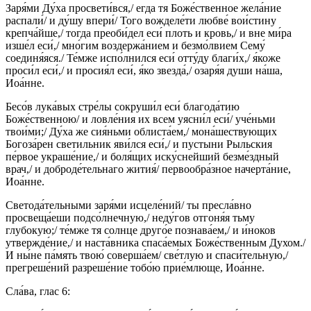
Заря́ми Ду́ха просвети́вся,/ егда тя Боже́ственное жела́ние
распали́/ и ду́шу впери́/ Того вожделе́ти любве́ вои́стину
крепча́йше,/ тогда преоби́дел еси́ плоть и кровь,/ и вне ми́ра
изше́л еси́,/ мно́гим воздержа́нием и безмо́лвием Сему́
соединя́яся./ Те́мже испо́лнился еси́ отту́ду благи́х,/ я́коже
проси́л еси́,/ и просия́л еси́, я́ко звезда́,/ озаря́я души на́ша,
Иоа́нне.
Бесо́в лука́вых стре́лы сокруши́л еси́ благода́тию
Боже́ственною/ и ловле́ния их всем уясни́л еси́/ уче́ньми
твои́ми;/ Ду́ха же сия́ньми облиста́ем,/ мона́шествующих
Богоза́рен светильник яви́лся еси́,/ и пустыни Рыльския
пе́рвое украше́ние,/ и боля́щих иску́снейший безме́здный
врач,/ и доброде́тельнаго жития́/ первообра́зное начерта́ние,
Иоа́нне.
Светода́тельными заря́ми исцеле́ний/ ты пресла́вно
просвеща́еши подсо́лнечную,/ неду́гов отгоня́я тьму
глубокую;/ те́мже тя солнце друго́е познава́ем,/ и и́ноков
утвержде́ние,/ и наста́вника спаса́емых Боже́ственным Духом./
И ны́не па́мять твою́ соверша́ем/ све́тлую и спаси́тельную,/
прегреше́ний разреше́ние тобо́ю прие́млюще, Иоа́нне.
Сла́ва, глас 6: