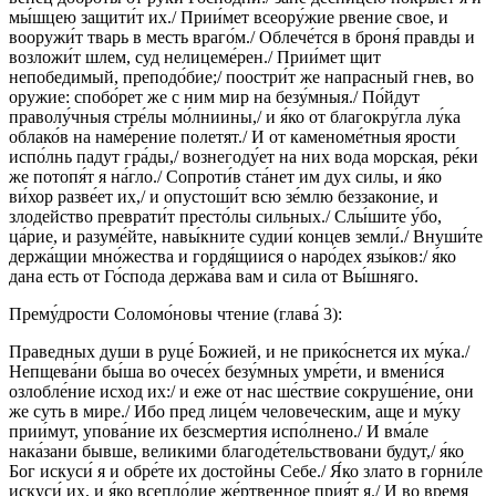
мы́шцею защити́т их./ Прии́мет всеору́жие рвение свое, и
вооружи́т тварь в месть враго́м./ Облече́тся в броня́ правды и
возложи́т шлем, суд нелицеме́рен./ Прии́мет щит
непобедимый, преподо́бие;/ поостри́т же напрасный гнев, во
оружие: спобо́рет же с ним мир на безу́мныя./ По́йдут
праволу́чныя стре́лы мо́лниины,/ и я́ко от благокру́гла лу́ка
облако́в на наме́рение полетят./ И от каменоме́тныя ярости
испо́лнь падут гра́ды,/ вознегоду́ет на них вода морская, ре́ки
же потопя́т я на́гло./ Сопроти́в ста́нет им дух силы, и я́ко
ви́хор разве́ет их,/ и опустоши́т всю зе́млю беззаконие, и
злодейство преврати́т престо́лы сильных./ Слы́шите у́бо,
ца́рие, и разуме́йте, навы́кните судии́ концев земли́./ Внуши́те
держа́щии мно́жества и гордя́щиися о наро́дех язы́ков:/ я́ко
дана есть от Го́спода держа́ва вам и сила от Вы́шняго.
Прему́дрости Соломо́новы чтение (глава́ 3):
Праведных души в руце́ Божией, и не прико́снется их му́ка./
Непщева́ни бы́ша во очесе́х безу́мных умре́ти, и вмени́ся
озлобле́ние исход их:/ и еже от нас ше́ствие сокруше́ние, они
же суть в мире./ Ибо пред лице́м человеческим, аще и му́ку
прии́мут, упова́ние их безсмертия испо́лнено./ И вма́ле
нака́зани бывше, великими благоде́тельствовани будут,/ я́ко
Бог искуси́ я и обре́те их достойны Себе./ Я́ко злато в горни́ле
искуси́ их, и я́ко всепло́дие же́ртвенное прия́т я./ И во время