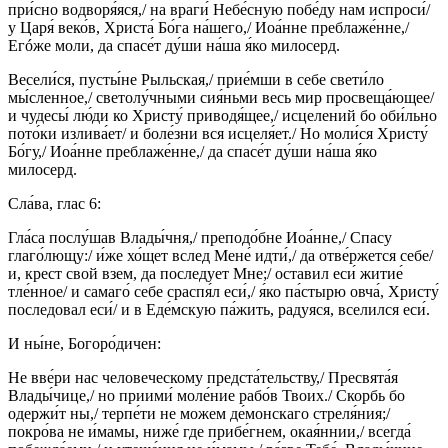
при́сно водворя́яся,/ на враги́ Небе́сную побе́ду нам испроси́/
у Царя́ веко́в, Христа́ Бо́га на́шего,/ Иоа́нне преблаже́нне,/
Егóже моли, да спасе́т ду́ши на́ша я́ко милосерд.
Весели́ся, пусты́не Рыльская,/ прие́мши в себе свети́ло
мы́сленное,/ светолу́чными сия́ньми весь мир просвеща́ющее/
и чудесы́ лю́ди ко Христу́ приводя́щее,/ исцелений бо оби́льно
пото́ки излива́ет/ и боле́зни вся исцеля́ет./ Но моли́ся Христу́
Бо́гу,/ Иоа́нне преблаже́нне,/ да спасе́т ду́ши на́ша я́ко
милосерд.
Сла́ва, глас 6:
Гла́са послу́шав Влады́чня,/ преподо́бне Иоа́нне,/ Спасу
глаго́лющу:/ и́же хо́щет вслед Мене́ идти́,/ да отве́ржется себе/
и, крест свой взем, да последует Мне;/ оставил еси́ житие́
тле́нное/ и самаго́ себе сраспя́л еси́,/ я́ко па́стырю овча́, Христу́
последовал еси́/ и в Еде́мскую па́жить, радуяся, вселился еси́.
И ны́не, Богоро́дичен:
Не вве́ри нас человеческому предста́тельству,/ Пресвята́я
Влады́чице,/ но приими́ моле́ние рабо́в Твоих./ Скорбь бо
одержи́т ны,/ терпе́ти не можем де́монскаго стреля́ния;/
покро́ва не и́мамы, ниже́ где прибе́гнем, окая́ннии,/ всегда́