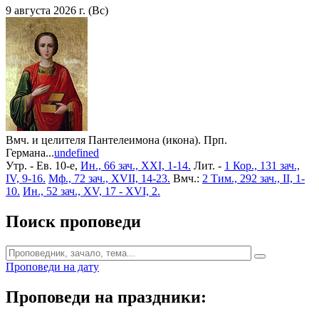
9 августа 2026 г. (Вс)
Вмч. и целителя Пантелеимона (икона). Прп.
Германа...
undefined
Утр. - Ев. 10-е,
Ин., 66 зач., XXI, 1-14.
Лит. -
1 Кор., 131 зач.,
IV, 9-16.
Мф., 72 зач., XVII, 14-23.
Вмч.:
2 Тим., 292 зач., II, 1-
10.
Ин., 52 зач., XV, 17 - XVI, 2.
Поиск проповеди
Проповеди на дату
Проповеди на праздники: