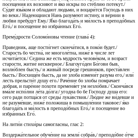
посещения их возсияют и я́ко и́скры по сте́блию потекут./
Су́дят язы́ком и обладают людьми, и воцари́тся Господь в них
во веки./ Надеющиися Нань разумеют истину, и ве́рнии в
любви пребу́дут Ему./ Я́ко благода́ть и ми́лость в преподо́бных
Его́,/ и посещение во избра́нных Его́.
Прему́дрости Соломо́новы чтение (глава́ 4):
Праведник, аще пости́гнет сконча́тися, в поко́и будет./
Старость бо честна́, не многоле́тна, ниже́ в числе лет
исчита́ется./ Седина же есть мудрость челове́ком, и возраст
старости, житие́ нескверное./ Благоуго́ден Бо́гови быв,
возлю́блен бысть,/ и живы́й посреде́ грешников, преста́влен
бысть./ Восхище́н бысть, да не злоба измени́т разума его,/ или́
лесть прельсти́т душу его./ Раче́ние бо злобы помрачает
добрая, и паре́ние по́хоти пременя́ет ум незло́бив./ Сконча́вся
вма́ле испо́лни ле́та до́лга:/ угодна бо бе Господу душа его:
сего ради потща́ся от среды́ лука́вствия./ Лю́дие же ви́девше и
не разуме́вше, ниже́ положиша в помышле́нии таковое:/ я́ко
благода́ть и ми́лость в преподо́бных Его́,/ и посещение во
избра́нных Его́.
На лити́и стихи́ры самогласны, глас 2:
Воздержа́тельное обуче́ние на земли́ собра́в,/ преподо́бне о́тче