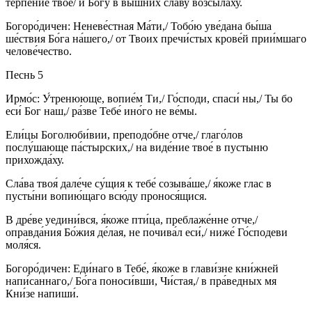
терпе́ние твое́/ и Бо́гу в вы́шних сла́ву возсыла́ху.
Богоро́дичен: Неневе́стная Ма́ти,/ Тобо́ю уве́дана бы́ша
ше́ствия Бо́га на́шего,/ от Твоих пречи́стых крове́й прии́мшаго
челове́чество.
Песнь 5
Ирмо́с: У́тренююще, вопие́м Ти,/ Го́споди, спаси́ ны,/ Ты бо
еси́ Бог наш,/ ра́зве Тебе́ ино́го не ве́мы.
Ели́цы Боголюби́вии, преподо́бне отче,/ глаго́лов
послу́шающе па́стырских,/ на виде́ние твое́ в пустыню
прихожда́ху.
Сла́ва твоя́ дале́че су́щия к тебе́ созыва́ше,/ я́коже глас в
пусты́ни вопию́щаго всю́ду пронося́щися.
В дре́ве уедини́вся, я́коже пти́ца, преблаже́нне отче,/
оправда́ния Бо́жия де́лая, не почива́л еси́,/ ниже́ Го́сподеви
моля́ся.
Богоро́дичен: Еди́наго в Тебе́, я́коже в глави́зне кни́жней
напи́саннаго,/ Бо́га поноси́вши, Чи́стая,/ в пра́ведных мя
Кни́зе напиши́.