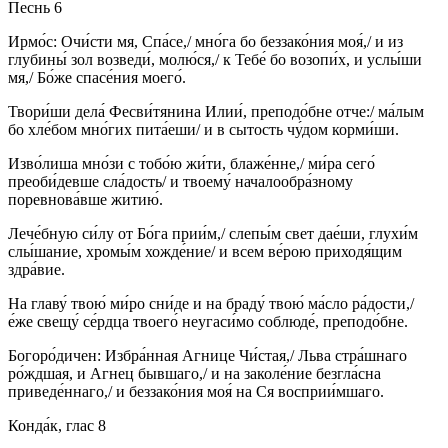
Песнь 6
Ирмо́с: Очи́сти мя, Спа́се,/ мно́га бо беззако́ния моя́,/ и из
глубины́ зол возведи́, молю́ся,/ к Тебе́ бо возопи́х, и услы́ши
мя,/ Бо́же спасе́ния моего́.
Твори́ши дела́ Фесви́тянина Илии́, преподо́бне отче:/ ма́лым
бо хле́бом мно́гих пита́еши/ и в сытость чу́дом корми́ши.
Изво́лиша мно́зи с тобо́ю жи́ти, блаже́нне,/ ми́ра сего́
преоби́девше сла́дость/ и твоему́ началообра́зному
поревнова́вше житию́.
Лече́бную си́лу от Бо́га прии́м,/ слепы́м свет дае́ши, глухи́м
слы́шание, хромы́м хожде́ние/ и всем ве́рою приходя́щим
здра́вие.
На главу́ твою́ ми́ро сни́де и на браду́ твою́ ма́сло ра́дости,/
е́же свещу́ се́рдца твоего́ неугаси́мо соблюде́, преподо́бне.
Богоро́дичен: Избра́нная Агнице Чи́стая,/ Льва стра́шнаго
ро́ждшая, и Агнец бывшаго,/ и на заколе́ние безгла́сна
приведе́ннаго,/ и беззако́ния моя́ на Ся восприи́мшаго.
Конда́к, глас 8