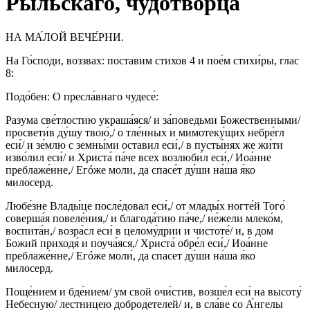
Рыльскаго, чудотворца
НА МА́ЛОЙ ВЕЧЕ́РНИ.
На Го́споди, воззвах: поставим стихов 4 и пое́м стихи́ры, глас
8:
Подо́бен: О пресла́внаго чудесе́:
Разума све́тлостию украша́яся/ и за́поведьми Божественными/
просвети́в ду́шу твою́,/ о тле́нных и мимотеку́щих небре́гл
еси́/ и зе́млю с земны́ми оставил еси́,/ в пусты́нях же жи́ти
изво́лил еси́/ и Христа́ па́че всех возлюби́л еси́,/ Иоа́нне
преблаже́нне,/ Егóже моли, да спасе́т ду́ши на́ша я́ко
милосерд.
Любе́зне Влады́це после́довал еси́,/ от млады́х ногте́й Того́
соверша́я повеле́ния,/ и благода́тию па́че,/ не́жели млеко́м,
воспита́н,/ возра́сл еси́ в целому́дрии и чистоте́/ и, в дом
Божий приходя́ и поуча́яся,/ Христа́ обре́л еси́,/ Иоа́нне
преблаже́нне,/ Егóже моли́, да спасет ду́ши на́ша я́ко
милосерд.
Поще́нием и бде́нием/ ум свой очи́стив, возше́л еси́ на высоту́
Небесную/ лестницею добродетелей/ и, в сла́ве со А́нгелы