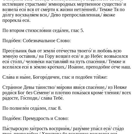
истле́вшее страстьми́/ земноро́дных ме́ртвенное существо́/ и
возвела́ еси́ вся от сме́рти к жи́зни нетле́нней./ Темже Тя по
до́лгу восхваля́ем вси,/ Де́во препросла́вленная,/ я́коже
прорекла́ еси́.
По втором стихосло́вии седа́лен, глас 5.
Подо́бен: Собезначальное Слово:
Пресе́льник быв от земли́ оте́чества твоего́/ и любо́вь всю
земну́ю оста́вив,/ на Го́ру возше́л еси́/ и до Небе́с возвы́сился
еси́ сто́лп,/ челове́ки наставля́яй на путь спасе́ния./ Темже и
всели́лся еси́ в зе́млю кро́тких,/ Иоа́нне, преподо́бне о́тче наш.
Сла́ва и ны́не, Богоро́дичен, глас и подобен то́йже:
Стра́нное Девы та́инство/ ми́рови яви́ся спасе́ние,/ из Неяже
роди́ся Бог без Се́мене/ и пло́тию пока́зася кроме́ тле́ния:/ всех
ра́досте, Го́споди,/ сла́ва Тебе́.
По полиеле́и седа́лен, глас 8.
Подо́бен: Премудрость и Слово:
Па́стырскую хи́трость восприи́м,/ разу́мне упа́сл еси́/ ста́до
твое́, преподо́бне,/ Христо́ва бо вседу́шно вожделе́л еси́