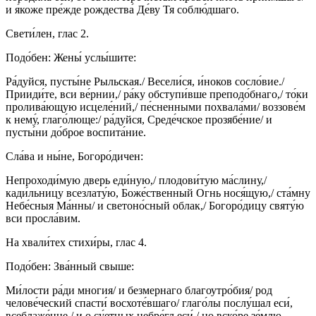
и я́коже пре́жде рождества́ Де́ву Тя соблю́дшаго.
Свети́лен, глас 2.
Подо́бен: Жены́ услы́шите:
Ра́дуйся, пусты́не Рыльская./ Весели́ся, и́ноков сосло́вие./
Прииди́те, вси ве́рнии,/ ра́ку обступи́вше преподо́бнаго,/ то́ки
пролива́ющую исцеле́ний,/ пе́сненными похвала́ми/ воззове́м
к нему́, глаго́люще:/ ра́дуйся, Среде́чское прозябе́ние/ и
пусты́ни до́брое воспита́ние.
Сла́ва и ны́не, Богоро́дичен:
Непроходи́мую дверь еди́ную,/ плодови́тую ма́слину,/
кади́льницу всезлату́ю, Боже́ственный Огнь нося́щую,/ ста́мну
Небе́сныя Ма́нны/ и светоно́сный облак,/ Богоро́дицу святу́ю
вси просла́вим.
На хвали́тех стихи́ры, глас 4.
Подо́бен: Зва́нный свыше:
Ми́лости ра́ди многия/ и безмернаго благоутро́бия/ род
челове́ческий спасти́ восхоте́вшаго/ глаго́лы послу́шал еси́,
всеблаже́нне,/ и о су́етных небре́гл еси́,/ но вско́ре зе́млю