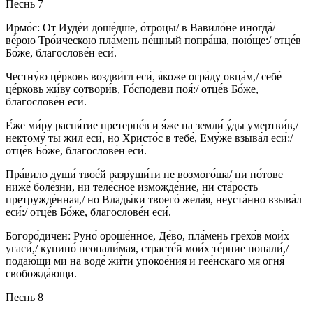
Песнь 7
Ирмо́с: От Иуде́и доше́дше, о́троцы/ в Вавило́не иногда́/
ве́рою Тро́ическою пла́мень пе́щный попра́ша, пою́ще:/ отце́в
Бо́же, благослове́н еси́.
Честну́ю це́рковь воздви́гл еси́, я́коже огра́ду овца́м,/ себе́
це́рковь жи́ву сотвори́в, Го́сподеви поя́:/ отце́в Бо́же,
благослове́н еси́.
Е́же ми́ру распя́тие претерпе́в и я́же на земли́ у́ды умертви́в,/
нектому́ ты жил еси́, но Христо́с в тебе́, Ему́же взыва́л еси́:/
отце́в Бо́же, благослове́н еси́.
Пра́вило души́ твое́й разруши́ти не возмого́ша/ ни по́тове
ниже́ боле́зни, ни теле́сное изможде́ние, ни ста́рость
претружде́нная,/ но Влады́ки твоего́ жела́я, неуста́нно взыва́л
еси́:/ отце́в Бо́же, благослове́н еси́.
Богоро́дичен: Руно́ ороше́нное, Де́во, пла́мень грехо́в мои́х
угаси́,/ купино́ неопали́мая, страсте́й мои́х те́рние попали́,/
подаю́щи ми на воде́ жи́ти упокое́ния и гее́нскаго мя огня́
свобожда́ющи.
Песнь 8