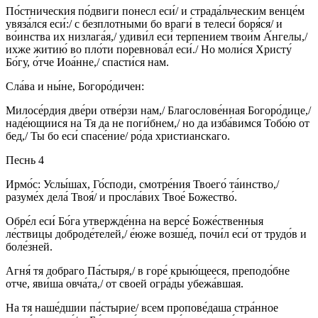
По́стническия по́двиги понесл еси́/ и страда́льческим венце́м
увяза́лся еси́:/ с безплотными бо враги́ в телеси́ боря́ся/ и
во́инства их низлага́я,/ удиви́л еси́ терпением твои́м А́нгелы,/
ихже житию́ во пло́ти поревнова́л еси́./ Но моли́ся Христу́
Бо́гу, о́тче Иоа́нне,/ спасти́ся нам.
Сла́ва и ны́не, Богоро́дичен:
Милосе́рдия две́ри отве́рзи нам,/ Благослове́нная Богоро́дице,/
наде́ющиися на Тя да не поги́бнем,/ но да изба́вимся Тобо́ю от
бед,/ Ты бо еси́ спасе́ние/ ро́да христианскаго.
Песнь 4
Ирмо́с: Услы́шах, Го́споди, смотре́ния Твоего́ та́инство,/
разуме́х дела́ Твоя́/ и просла́вих Твое́ Божество́.
Обре́л еси́ Бо́га утвержде́нна на версе́ Боже́ственныя
ле́ствицы доброде́телей,/ е́юже возше́д, почи́л еси́ от трудо́в и
боле́зней.
Агня́ тя добраго Па́стыря,/ в горе́ крыю́щееся, преподо́бне
отче, яви́ша овча́та,/ от своей огра́ды убежа́вшая.
На тя наше́дшии па́стырие/ всем пропове́даша стра́нное