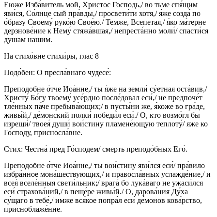
Еюже Изба́витель мой, Христос Господь,/ во тьме спя́щим
яви́ся, Со́лнце сый пра́вды,/ просвети́ти хотя,/ я́же созда́ по
о́бразу Своему́ руко́ю Свое́ю./ Темже, Всепетая,/ я́ко ма́терне
дерзнове́ние к Нему́ стяжа́вшая,/ непреста́нно моли́/ спасти́ся
душам нашим.
На стихо́вне стихи́ры, глас 8
Подо́бен: О пресла́внаго чудесе́:
Преподобне о́тче Иоа́нне,/ ты я́же на земли́ су́етная оста́вив,/
Христу́ Бо́гу твоему́ усе́рдно после́довал еси́,/ не предпоче́т
тле́нных па́че пребыва́ющих;/ в пусты́ни же, я́коже во гра́де,
живы́й,/ де́монский полки́ победи́л еси́./ О, кто возмо́гл бы
изрещи́/ твоея́ души́ вои́стину пламене́ющую теплоту́/ яже ко
Го́споду, присносла́вне.
Стих: Честна́ пред Го́сподем/ смерть преподо́бных Его́.
Преподобне о́тче Иоа́нне,/ ты вои́стину яви́лся еси́/ пра́вило
избра́нное мона́шествующих,/ и правосла́вных услажде́ние,/ и
всея́ вселе́нныя свети́льник;/ врага́ бо лука́ваго не ужаси́лся
еси́ страхова́ний,/ в пеще́ре живы́й./ О, дарова́ния Ду́ха
су́щаго в тебе́,/ имже вся́кое попра́л еси́ де́монов кова́рство,
присноблаже́нне.