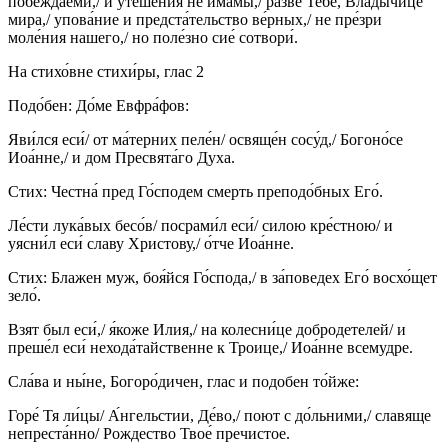
побежда́еми,/ и утеше́ния не и́мамы,/ ра́зве Тебе́, Влады́чице
мира,/ упова́ние и предста́тельство ве́рных,/ не пре́зри
моле́ния нашего,/ но поле́зно сие́ сотвори́.
На стихо́вне стихи́ры, глас 2
Подо́бен: До́ме Евфра́фов:
Яви́лся еси́/ от ма́терних пеле́н/ освяще́н сосу́д,/ Богоно́се
Иоа́нне,/ и дом Пресвята́го Духа.
Стих: Честна́ пред Го́сподем смерть преподо́бных Его́.
Ле́сти лука́вых бесо́в/ посрами́л еси́/ силою кре́стною/ и
уясни́л еси́ славу Христову,/ о́тче Иоа́нне.
Стих: Блажен муж, боя́йся Го́спода,/ в за́поведех Его́ восхо́щет
зело́.
Взят был еси́,/ я́коже Илия,/ на колесни́це добродетелей/ и
преше́л еси́ нехода́тайственне к Троице,/ Иоа́нне всемудре.
Сла́ва и ны́не, Богоро́дичен, глас и подобен то́йже:
Горе́ Тя ли́цы/ А́нгельстии, Де́во,/ поют с до́льними,/ славяще
непреста́нно/ Рождество Твое́ пречистое.