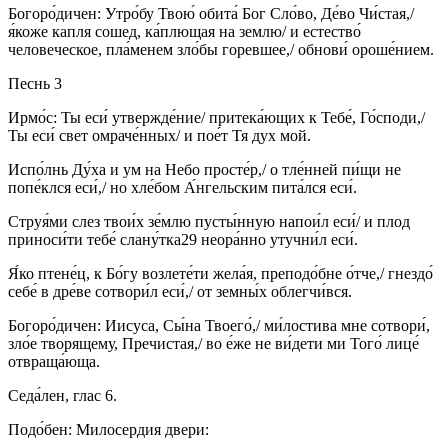
Богоро́дичен: Утро́бу Твою́ обита́ Бог Сло́во, Де́во Чи́стая,/
я́коже капля сошед, ка́плющая на землю/ и естество́
человеческое, пла́менем зло́бы горевшее,/ обнови́ ороше́нием.
Песнь 3
Ирмо́с: Ты еси́ утвержде́ние/ притека́ющих к Тебе́, Го́споди,/
Ты еси́ свет омраче́нных/ и пое́т Тя дух мой.
Испо́лнь Ду́ха и ум на Небо просте́р,/ о тле́нней пи́щи не
попе́клся еси́,/ но хле́бом А́нгельским пита́лся еси́.
Струя́ми слез твои́х зе́млю пусты́нную напои́л еси́/ и плод
приноси́ти тебе́ слану́тка29 неора́нно утучни́л еси́.
Я́ко птене́ц, к Бо́гу возлете́ти жела́я, преподо́бне о́тче,/ гнездо́
себе́ в дре́ве сотвори́л еси́,/ от земны́х облегчи́вся.
Богоро́дичен: Иисуса, Сы́на Твоего́,/ ми́лостива мне сотвори́,
зло́е творящему, Пречистая,/ во е́же не ви́дети ми Того́ лице́
отвраща́юща.
Седа́лен, глас 6.
Подо́бен: Милосердия двери: