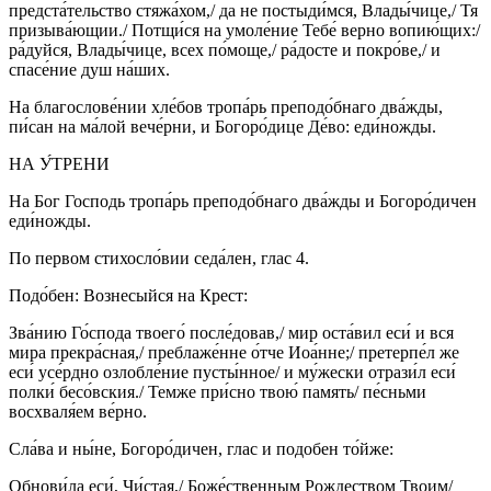
предста́тельство стяжа́хом,/ да не постыди́мся, Влады́чице,/ Тя
призыва́ющии./ Потщи́ся на умоле́ние Тебе́ верно вопию́щих:/
ра́дуйся, Влады́чице, всех по́моще,/ ра́досте и покро́ве,/ и
спасе́ние душ на́ших.
На благослове́нии хле́бов тропа́рь преподо́бнаго два́жды,
пи́сан на ма́лой вече́рни, и Богоро́дице Де́во: еди́ножды.
НА У́ТРЕНИ
На Бог Господь тропа́рь преподо́бнаго два́жды и Богоро́дичен
еди́ножды.
По первом стихосло́вии седа́лен, глас 4.
Подо́бен: Вознесыйся на Крест:
Зва́нию Го́спода твоего́ после́довав,/ мир оста́вил еси́ и вся
мира прекра́сная,/ преблаже́нне о́тче Иоа́нне;/ претерпе́л же
еси́ усе́рдно озлобле́ние пусты́нное/ и му́жески отрази́л еси́
полки́ бесо́вския./ Темже при́сно твою́ память/ пе́сньми
восхваля́ем ве́рно.
Сла́ва и ны́не, Богоро́дичен, глас и подобен то́йже:
Обнови́ла еси́, Чи́стая,/ Боже́ственным Рождеством Твоим/