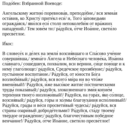
Подо́бен: Взбранной Воеводе:
Ангельскому житию́ поревнова́в, преподо́бне,/ вся земна́я
оста́вив, ко Христу́ прите́кл еси́/ и, Того́ за́поведьми
огражда́яся,/ яви́лся еси́ столп непоколеби́м от вра́жиих
нападе́ний./ Тем зове́м ти:/ ра́дуйся, о́тче Иоа́нне, свети́ло
пресве́тлое.
И́кос:
В словесе́х и де́лех на земли́ возсия́вшаго и Спа́сово уче́ние
соверши́вша,/ земна́го А́нгела и Небе́снаго челове́ка, Иоа́нна
сла́внаго,/ соше́дшеся, похва́лим, вси ве́рнии, си́це пою́ще и к
нему́ глаго́люще:/ ра́дуйся, Среде́чское прозябе́ние;/ ра́дуйся,
пусты́нное воспита́ние./ Ра́дуйся, от ю́ности Бо́га
возлюби́вый;/ ра́дуйся, вся всего́ ми́ра ни во что́же
вмени́вый!/ Ра́дуйся, и́же высо́кое житие́ по́стническими
труды́ показа́вый;/ ра́дуйся, злокозненнаго зми́я копие́м
терпе́ния твоего́ низложи́вый!/ Ра́дуйся, на гора́х, я́ко со́лнце,
возсия́вый;/ ра́дуйся, го́ры и хо́лмы благоуха́ния испо́лнивый!/
Ра́дуйся, гра́ды и ве́си просвети́вый чудесы́;/ ра́дуйся, вся
стра́ны озари́вый доброде́тельми!/ Ра́дуйся, ста́ду твоему́
тве́рдое огражде́ние;/ ра́дуйся, благочести́вым побе́дное
венча́ние!/ Ра́дуйся, о́тче Иоа́нне, свети́ло пресве́тлое!