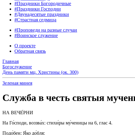
#Праздники Богородичные
#Праздники Господни
#Двунадесятые праздники
#Страстная седмица
#Проповеди на разные случаи
#Воинское служение
О проекте
Обратная связь
Главная
Богослужение
День памяти мц. Христины (ок. 300)
Зеленая минея
Служба в честь святыя муче
НА ВЕЧЕ́РНИ
На Го́споди, воззва́х: стихи́ры му́ченицы на 6, глас 4.
Подо́бен: Я́ко до́бля: