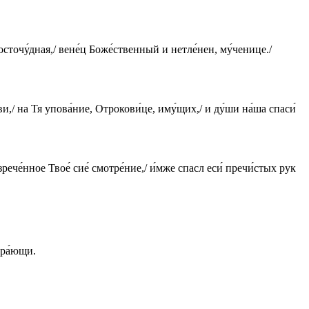
 досточу́дная,/ вене́ц Боже́ственный и нетле́нен, му́ченице./
ви,/ на Тя упова́ние, Отрокови́це, иму́щих,/ и ду́ши на́ша спаси́
зрече́нное Твое́ сие́ смотре́ние,/ и́мже спасл еси́ пречи́стых рук
ира́ющи.