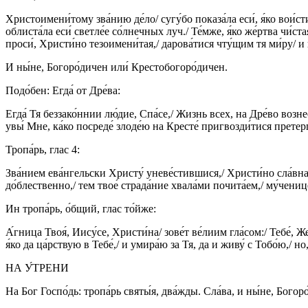
Христоимени́тому зва́нию де́ло/ сугу́бо показа́ла еси́, я́ко вои́с
облиста́ла еси́ светле́е со́лнечных луч./ Те́мже, я́ко же́ртва чи́
проси́, Христи́но тезоимени́тая,/ дарова́тися чту́щим тя ми́ру/ и 
И ны́не, Богоро́дичен или́ Крестобогоро́дичен.
Подо́бен: Егда́ от Дре́ва:
Егда́ Тя беззако́ннии лю́дие, Спа́се,/ Жизнь всех, на Дре́во возне
увы́ Мне, ка́ко посреде́ злоде́ю на Кресте́ пригвозди́тися претерп
Тропа́рь, глас 4:
Зва́нием ева́нгельски Христу́ уневе́стившися,/ Христи́но сла́вная,/
до́блественно,/ тем твое́ страда́ние хвала́ми почита́ем,/ му́чениц
Ин тропа́рь, о́бщий, глас то́йже:
А́гница Твоя́, Иису́се, Христи́на/ зове́т ве́лиим гла́сом:/ Тебе́, 
я́ко да ца́рствую в Тебе́,/ и умира́ю за Тя, да и живу́ с Тобо́ю,/ 
НА У́ТРЕНИ
На Бог Госпо́дь: тропа́рь святы́я, два́жды. Сла́ва, и ны́не, Богор