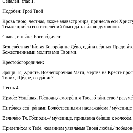
Седа́лен, глас 1.
Подо́бен: Гроб Твой:
Кровь твою́, честна́я, я́коже алава́стр ми́ра, принесла́ еси́ Христ
Те́мже прия́ла еси́ исцеле́ний благода́ть си́лою духо́вною.
Слава, и ны́не, Богоро́дичен:
Безневе́стная Чи́стая Богоро́дице Де́во, еди́на ве́рных Предста́те
Боже́ственными моли́твами Твои́ми.
Крестобогоро́дичен:
Зря́щи Тя, Христе́, Всенепоро́чная Ма́ти, ме́ртва на Кресте́ прост
Твои́х, Ще́дре, созда́ние?
Песнь 4
Ирмо́с: Услы́шах, Го́споди,/ смотре́ния Твоего́ та́инство,/ разуме́
Пита́лася еси́, ра́нами Боже́ственными наслажда́ема,/ му́ченице 
Велича́ю Тя, Го́споди,–/ му́ченице, привя́зана бы́вши к колесе́м,
Прилепи́хся к Тебе́, жела́нием уязвля́ема Твоея́ любве́,/ победон