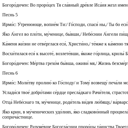
Богоро́дичен: Во проро́цех Тя сла́вный дре́вле Иса́ия жезл имено
Песнь 5
Ирмо́с: У́тренююще, вопие́м Ти:/ Го́споди, спаси́ ны,/ Ты бо еси́ Б
Я́ко А́нгел во пло́ти, му́ченице, бы́вши,/ Небе́снии А́нгели пи́щ
Ка́меня жи́зни не отве́рглася еси́, Христи́но,/ те́мже к ка́меню тя
Восхи́тилася еси́ к высоте́, возлете́вши, я́коже го́рлица, крилы́ Б
Богоро́дичен: Ме́ртва грехо́м бы́вша, оживи́ мя,/ Жизнь безсме́р
Песнь 6
Ирмо́с: Моли́тву пролию́ ко Го́споду/ и Тому́ возвещу́ печа́ли моя́,
Услади́ся твое́ добро́тами се́рдце пресла́дкаго Рачи́теля, страстот
Отца́ Небе́снаго тя, му́ченице, роди́тель ви́дев лю́бящу,/ ва́рвар
Я́ко крин, в му́ченических удо́лиях, я́ко сладково́нный процвела́ 
соприча́стнице.
Богоро́дичен: Разуме́вше Богогла́снии проро́цы та́инства Твоего