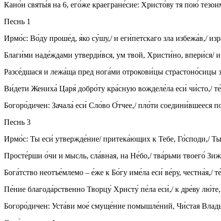
Кано́н святы́я на 6, его́же краегране́сие: Христо́ву тя пою́ тезо
Песнь 1
Ирмо́с: Во́ду проше́д, я́ко су́шу,/ и еги́петскаго зла избежа́в,/ и
Благи́ми наде́ждами утверди́вся, ум твой, Христи́но, впери́ся/ и 
Разсе́дшася и лежа́ща пред нога́ми отрокови́цы страстоно́сицы зр
Ви́дети Жениха́ Царя́ добро́ту кра́сную вожделе́ла еси́ чи́сто,/ т
Богоро́дичен: Зачала́ еси́ Сло́во О́тчее,/ пло́ти соедини́вшееся по
Песнь 3
Ирмо́с: Ты еси́ утвержде́ние/ притека́ющих к Тебе, Го́споди,/ Ты
Просте́рши о́чи и мысль, сла́вная, на Не́бо,/ тва́рьми твоего́ Зижд
Бога́тство неотъе́млемо – е́же к Бо́гу име́ла еси́ ве́ру, честна́я,/ 
Пе́ние благода́рственно Творцу́ Христу́ пе́ла еси́,/ к дре́ву лю́т
Богоро́дичен: Уста́ви мое́ смуще́ние помышле́ний, Чи́стая Влады́