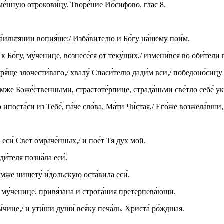
име́нную отрокови́цу. Творе́ние Ио́сифово, глас 8.
зра́ильтянин вопия́ше:/ Изба́вителю и Бо́гу на́шему пои́м.
к Бо́гу, му́ченице, вознесе́ся от теку́щих,/ измени́вся во оби́тел
я́ще злочести́ваго,/ хвалу́ Спаси́телю дади́м вси,/ победоно́сицу
е́мже Боже́ственными, страстоте́рпице, страда́ньми све́тло себе́ укр
 ипоста́си из Тебе́, па́че сло́ва, Ма́ти Чи́стая,/ Его́же возжела́вши
 еси́ Свет омраче́нных,/ и пое́т Тя дух мой.
и́теля позна́ла еси́.
те́мже нищету́ и́дольскую оста́вила еси́.
е, му́ченице, привя́зана и строга́ния претерпева́ющи.
чице,/ и ути́ши души́ вся́ку печа́ль, Христа́ ро́ждшая.