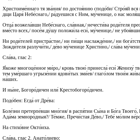
Христоиме́ннаго тя зва́ния/ по достоя́нию сподо́би/ Стро́яй вся п
дщи Царя́ Небе́снаго,/ ра́дуешися с Ним, му́ченице, о нас моля́
Отца́ возжела́вши Небе́снаго, сла́вная,/ нечести́ва роди́теля пре
вме́сто всех,/ посе́м ду́шу положи́ла еси́, му́ченице,/ не убоя́вш
Ни роди́телей пристра́стие,/ ни пи́щи наслажде́ние,/ ни бога́тства
Зижди́теля разлучи́ти,/ де́во му́ченице Христи́но,/ сла́ва му́чени
Сла́ва, глас 2:
Я́коже многоце́нное ми́ро,/ кровь твою́ принесла́ еси́ Жениху́ тво
тем уме́ршаго угрызе́нии ядови́тых зми́ев/ глаго́лом твои́м жи́ва
на́ших.
И ны́не, Богоро́дичен или́ Крестобогоро́дичен.
Подо́бен: Егда́ от Дре́ва:
Боле́зни претерпе́вши мно́гия/ в распя́тии Сы́на и Бо́га Твоего́, П
Ада́ма земноро́дныя?/ Те́мже, Пречи́стая Де́во,/ Тебе́ мо́лим ве́р
На стихо́вне Окто́иха.
Сла́ва, глас 2. Анато́лиево: