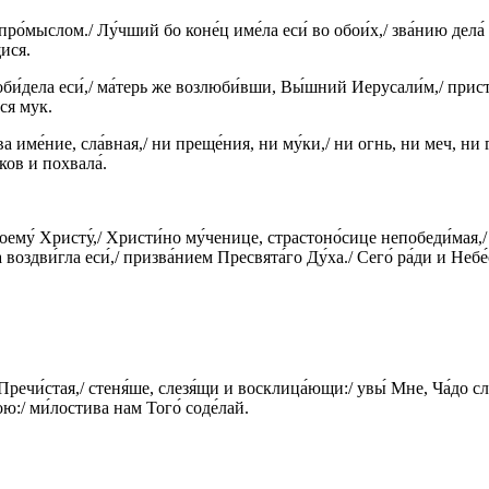
ро́мыслом./ Лу́чший бо коне́ц име́ла еси́ во обои́х,/ зва́нию дела́
щися.
оби́дела еси́,/ ма́терь же возлюби́вши, Вы́шний Иерусали́м,/ прист
ися мук.
 име́ние, сла́вная,/ ни преще́ния, ни му́ки,/ ни огнь, ни меч, ни г
ков и похвала́.
ему́ Христу́,/ Христи́но му́ченице, страстоно́сице непобеди́мая,/ в
 воздви́гла еси́,/ призва́нием Пресвята́го Ду́ха./ Сего́ ра́ди и Не
речи́стая,/ стеня́ше, слезя́щи и восклица́ющи:/ увы́ Мне, Ча́до сла́
ою:/ ми́лостива нам Того́ соде́лай.