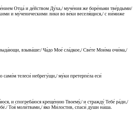
ле́нием Отца́ и де́йством Ду́ха,/ муче́ния же боре́ньми тве́рдыми/
ческими и му́ченическими ли́ки во ве́ки веселя́щися,/ с ни́миже
рыда́ющи, взыва́ше:/ Ча́до Мое́ сла́дкое,/ Све́те Мои́ма очи́ма,/
о само́м телеси́ небрегу́щи,/ му́ки претерпе́ла еси́
́юся, и спогреба́юся креще́нию Твоему́,/ и стражду́ Тебе́ ра́ди,/
́./ Тоя́ моли́твами,/ я́ко Ми́лостив, спаси́ ду́ши на́ша.