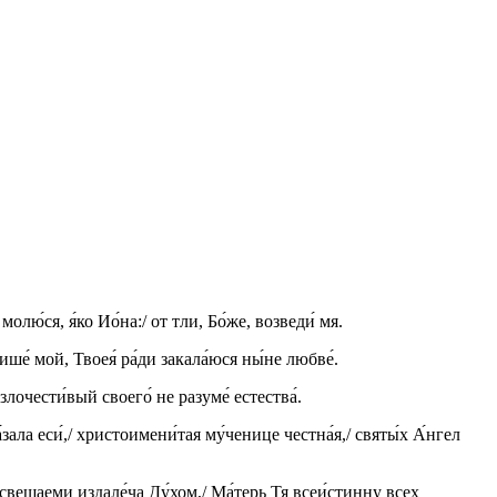
олю́ся, я́ко Ио́на:/ от тли, Бо́же, возведи́ мя.
нише́ мой, Твоея́ ра́ди закала́юся ны́не любве́.
лочести́вый своего́ не разуме́ естества́.
зала еси́,/ христоимени́тая му́ченице честна́я,/ святы́х А́нгел
свещаеми издале́ча Ду́хом,/ Ма́терь Тя всеи́стинну всех