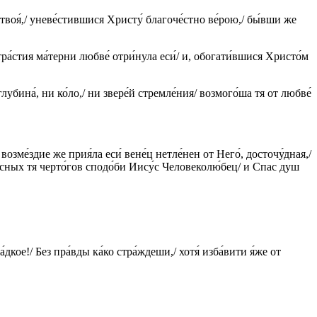
 твоя́,/ уневе́стившися Христу́ благоче́стно ве́рою,/ бы́вши же
ра́стия ма́терни любве́ отри́нула еси́/ и, обогати́вшися Христо́м
лубина́, ни ко́ло,/ ни звере́й стремле́ния/ возмого́ша тя от любве́
озме́здие же прия́ла еси́ вене́ц нетле́нен от Него́, досточу́дная,/
бе́сных тя черто́гов сподо́би Иису́с Человеколю́бец/ и Спас душ
дкое!/ Без пра́вды ка́ко стра́ждеши,/ хотя́ изба́вити я́же от