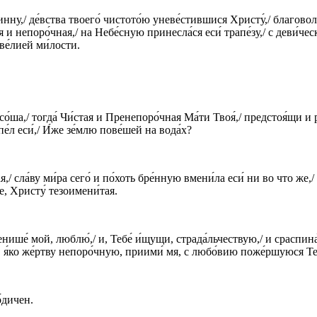
тинну,/ де́вства твоего́ чистото́ю уневе́стившися Христу́,/ благово
стая и непоро́чная,/ на Небе́сную принесла́ся еси́ трапе́зу,/ с деви́
ве́лией ми́лости.
со́ша,/ тогда́ Чи́стая и Пренепоро́чная Ма́ти Твоя́,/ предстоя́щи и 
е́л еси́,/ И́же зе́млю пове́шей на вода́х?
 сла́ву ми́ра сего́ и по́хоть бре́нную вмени́ла еси́ ни во что же,/ 
е, Христу́ тезоимени́тая.
Женише́ мой, люблю́,/ и, Тебе́ и́щущи, страда́льчествую,/ и сраспина
но, я́ко же́ртву непоро́чную, приими́ мя, с любо́вию поже́ршуюся Тебе
о́дичен.