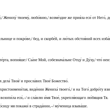
у́,/ Жениху́ твоему́, любо́вию,/ возме́здие же прия́ла еси́ от Него́,
льнице и покро́ве,/ бед, и скорбе́й, и лю́тых обстоя́ний всех изба́
е́рта, вопия́ше:/ Сы́не Мой, собезнача́льне Отцу́ и Ду́ху,/ что́ неи
х дела́ Твоя́/ и просла́вих Твое́ Божество́.
христоимени́тая, виде́нии Жениха́ твоего́,/ и на Того́ добро́ту вз
 возопи́ла еси́,–/ и сла́влю и́мя Твое́, укрепля́ющаго лю́бящия Тя.
о́сицу мя покажи́ в страда́нии,–/ му́ченица взыва́ше.