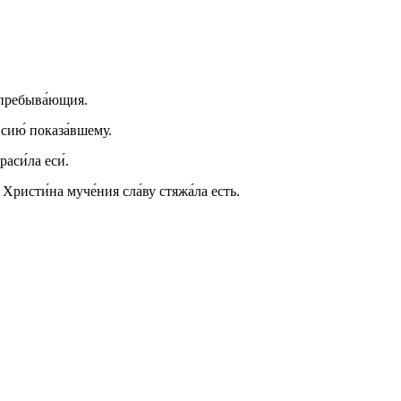
и пребыва́ющия.
 сию́ показа́вшему.
аси́ла еси́.
, Христи́на муче́ния сла́ву стяжа́ла есть.