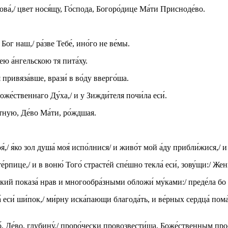
ва́,/ цвет нося́щу, Го́спода, Богоро́дице Ма́ти Присноде́во.
ог наш,/ ра́зве Тебе́, ино́го не ве́мы.
ею а́нгельскою тя пита́ху.
 привяза́вше, врази́ в во́ду вверго́ша.
оже́ственнаго Ду́ха,/ и у Зижди́теля почи́ла еси́.
тную, Де́во Ма́ти, ро́ждшая.
/ я́ко зол душа́ моя́ испо́лнися/ и живо́т мой а́ду прибли́жися,/ и м
е́рпице,/ и в воню́ Того́ страсте́й спе́шно текла́ еси́, зову́щи:/ Же
ский показа́ нрав и многообра́зными обложи́ му́ками:/ преде́ла бо з
еси́ ши́пок,/ ми́рну иска́пающи благода́ть, и ве́рных сердца́ пома́
́, Де́во, глубину́,/ проро́чески провозвести́ша, Боже́ственным про