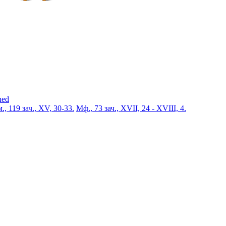
ned
., 119 зач., XV, 30-33.
Мф., 73 зач., XVII, 24 - XVIII, 4.