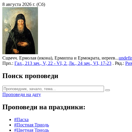
8 августа 2026 г. (Сб)
Сщмчч. Ермолая (икона), Ермиппа и Ермократа, иереев...
undefi
Прп.:
Гал., 213 зач., V, 22 - VI, 2.
Лк., 24 зач., VI, 17-23
. Ряд.:
Рим
Поиск проповеди
Проповеди на дату
Проповеди на праздники:
#Пасха
#Постная Триодь
#Цветная Триодь