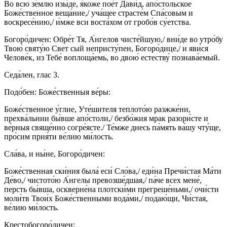
Во всю зе́млю изы́де, я́коже пое́т Дави́д, апо́стольское
Боже́ственное веща́ние,/ уча́щее страсте́м Спа́совым и
воскресе́нию,/ и́мже вси воста́хом от гробо́в су́етства.
Богоро́дичен: Обре́т Тя, А́нгелов чисте́йшую,/ вни́де во утро́бу
Твою́ святу́ю Свет сый непристу́пен, Богоро́дице,/ и яви́ся
Челове́к, из Тебе́ воплоща́емь, во двою́ естеству́ познава́емый.
Седа́лен, глас 3.
Подо́бен: Боже́ственныя ве́ры:
Боже́ственное у́глие, Уте́шителя теплото́ю разжже́ни,
прехва́льнии бы́вше апо́столи,/ безбо́жия мрак разори́сте и
ве́рныя свяще́нно согре́ясте./ Те́мже днесь па́мять ва́шу чту́ще,
про́сим прия́ти ве́лию ми́лость.
Сла́ва, и ны́не, Богоро́дичен:
Боже́ственная ски́ния была́ еси́ Сло́ва,/ еди́на Пречи́стая Ма́ти
Де́во,/ чистото́ю А́нгелы превозше́дшая,/ па́че всех мене́,
персть бы́вша, оскверне́на плотски́ми прегреше́ньми,/ очи́сти
моли́тв Твои́х Боже́ственными вода́ми,/ подаю́щи, Чи́стая,
ве́лию ми́лость.
Крестобогоро́дичен: