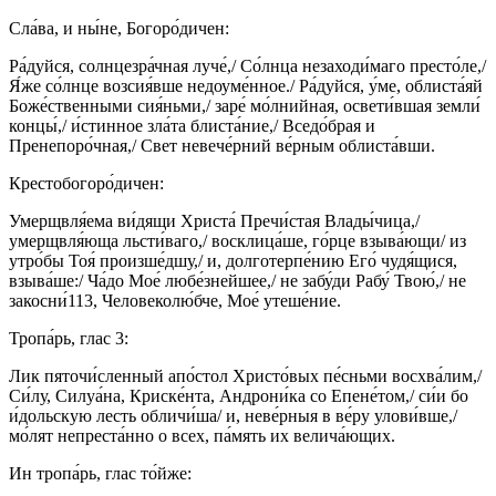
Сла́ва, и ны́не, Богоро́дичен:
Ра́дуйся, солнцезра́чная луче́,/ Со́лнца незаходи́маго престо́ле,/
Я́же со́лнце возсия́вше недоуме́нное./ Ра́дуйся, у́ме, облиста́яй
Боже́ственными сия́ньми,/ заре́ мо́лнийная, освети́вшая земли́
концы́,/ и́стинное зла́та блиста́ние,/ Вседо́брая и
Пренепоро́чная,/ Свет невече́рний ве́рным облиста́вши.
Крестобогоро́дичен:
Умерщвля́ема ви́дящи Христа́ Пречи́стая Влады́чица,/
умерщвля́юща льсти́ваго,/ восклица́ше, го́рце взыва́ющи/ из
утро́бы Тоя́ произше́дшу,/ и, долготерпе́нию Его́ чудя́щися,
взыва́ше:/ Ча́до Мое́ любе́знейшее,/ не забу́ди Рабу́ Твою́,/ не
закосни́113, Человеколю́бче, Мое́ утеше́ние.
Тропа́рь, глас 3:
Лик пяточи́сленный апо́стол Христо́вых пе́сньми восхва́лим,/
Си́лу, Силуа́на, Криске́нта, Андрони́ка со Епене́том,/ си́и бо
и́дольскую лесть обличи́ша/ и, неве́рныя в ве́ру улови́вше,/
мо́лят непреста́нно о всех, па́мять их велича́ющих.
Ин тропа́рь, глас то́йже: