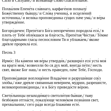
Си́ло и Силуа́не,/ и всева́юще сло́во спаси́тельное.
Похва́лим Епене́та сла́внаго, карфаге́нов похвалу́
Боже́ственну бы́вшу,/ и Сло́ва ученика́, и исцеле́ний
исто́чника,/ и вели́ка пропове́дника су́щих па́че ума́,/ и ве́ры
утвержде́ние.
Богоро́дичен: Препе́таго Бо́га неизрече́нно породила́ еси́,/ в
плоть от Тебе́ обле́кшася за бла́гость, Препе́тая Чи́стая./ Те́мже
благода́рными гла́сы песносло́вим Тя и ублажа́ем,/ я́коже
дре́вле прорекла́ еси́.
Песнь 3
Ирмо́с: На ка́мени мя ве́ры утверди́в,/ разшири́л еси́ уста́ моя́
на враги́ моя́,/ возвесели́ бо ся дух мой, внегда́ пе́ти:/ несть
свят, я́коже Бог наш,/ и несть пра́веден, па́че Тебе́, Го́споди.
Пропове́давше воплоще́ние Влады́чне и разруши́вше соу́з
зло́бы,/ и́же дре́вле свя́занныя неве́рием, му́дрии, разреши́сте,
великопропове́дницы,/ и к Бо́гу приведо́сте ве́рою.
Свети́льницы незаходи́маго светоли́тия бы́вше,/ тьму
безбо́жия отгна́сте, показу́юще челове́ком позна́ния свет,
прехва́льнии,/ сего́ ра́ди всегда́ блажи́ми есте́.