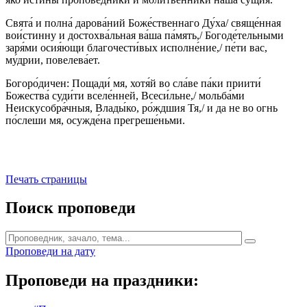
Свята́ и полна́ дарова́ний Боже́ственнаго Ду́ха/ свяще́нная
вои́стинну и достохва́льная ва́ша па́мять,/ Богоде́тельными
заря́ми осия́ющи благочести́вых исполне́ние,/ пе́ти вас,
му́дрии, повелева́ет.
Богоро́дичен: Пощади́ мя, хотя́й во сла́ве па́ки приити́
Божества́ суди́ти вселе́нней, Всеси́льне,/ мольба́ми
Неискусобра́чныя, Влады́ко, ро́ждшия Тя,/ и да не во огнь
по́слеши мя, осужде́на прегреше́ньми.
Печать страницы
Поиск проповеди
Проповеди на дату
Проповеди на праздники: