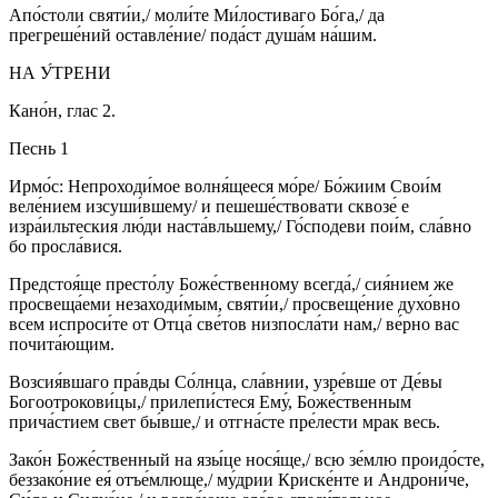
Апо́столи святи́и,/ моли́те Ми́лостиваго Бо́га,/ да
прегреше́ний оставле́ние/ пода́ст душа́м на́шим.
НА У́ТРЕНИ
Кано́н, глас 2.
Песнь 1
Ирмо́с: Непроходи́мое волня́щееся мо́ре/ Бо́жиим Свои́м
веле́нием изсуши́вшему/ и пешеше́ствовати сквозе́ е
изра́ильтеския лю́ди наста́вльшему,/ Го́сподеви пои́м, сла́вно
бо просла́вися.
Предстоя́ще престо́лу Боже́ственному всегда́,/ сия́нием же
просвеща́еми незаходи́мым, святи́и,/ просвеще́ние духо́вно
всем испроси́те от Отца́ све́тов низпосла́ти нам,/ ве́рно вас
почита́ющим.
Возсия́вшаго пра́вды Со́лнца, сла́внии, узре́вше от Де́вы
Богоотрокови́цы,/ прилепи́стеся Ему́, Боже́ственным
прича́стием свет бы́вше,/ и отгна́сте пре́лести мрак весь.
Зако́н Боже́ственный на язы́це нося́ще,/ всю зе́млю проидо́сте,
беззако́ние ея́ отъе́млюще,/ му́дрии Криске́нте и Андрони́че,