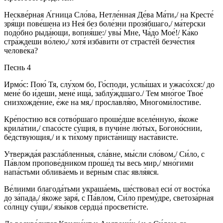
Нескве́рная А́гница Сло́ва, Нетле́нная Де́ва Ма́ти,/ на Кресте́
зря́щи пове́шена из Нея́ без боле́зни прозя́бшаго,/ ма́терски
подо́бно рыда́ющи, вопия́ше:/ увы́ Мне, Ча́до Мое́!/ Ка́ко
стра́ждеши во́лею,/ хотя́ изба́вити от страсте́й безче́стия
челове́ка?
Песнь 4
Ирмо́с: Пою́ Тя, слу́хом бо, Го́споди, услы́шах и ужасо́хся:/ до
мене́ бо и́деши, мене́ ища́, заблу́ждшаго./ Тем мно́гое Твое́
снизхожде́ние, е́же на мя,/ прославля́ю, Многоми́лостиве.
Кре́постию вся сотво́ршаго проше́дше вселе́нную, я́коже
крила́тии,/ спасо́сте су́щия, в пучи́не лю́тых, Богоно́снии,
бе́дствующия,/ и к ти́хому приста́нищу наста́висте.
Утвержда́я разсла́бленныя, сла́вне, мы́сли сло́вом,/ Си́ло, с
Па́влом пропове́дником проше́д ты весь мир,/ мно́гими
напа́стьми облива́емь и ве́рным спас явля́яся.
Ве́лиими благода́тьми украша́емь, ше́ствовал еси́ от восто́ка
до за́пада,/ я́коже заря́, с Па́влом, Си́ло прему́дре, светоза́рная
со́лнцу су́щи,/ язы́ков сердца́ просвети́сте.