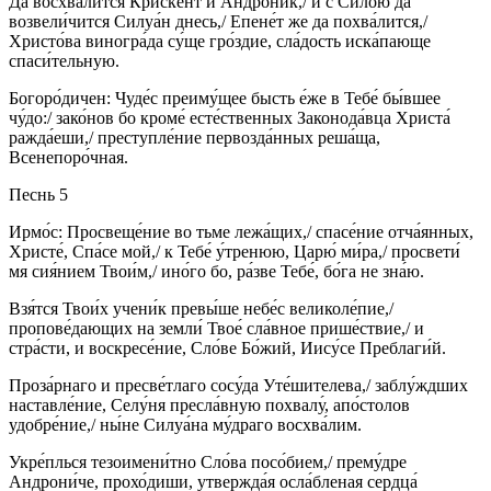
Да восхва́лится Криске́нт и Андрони́к,/ и с Си́лою да
возвели́чится Силуа́н днесь,/ Епене́т же да похва́лится,/
Христо́ва виногра́да су́ще гро́здие, сла́дость иска́пающе
спаси́тельную.
Богоро́дичен: Чуде́с преиму́щее бысть е́же в Тебе́ бы́вшее
чу́до:/ зако́нов бо кроме́ есте́ственных Законода́вца Христа́
ражда́еши,/ преступле́ние первозда́нных реша́ща,
Всенепоро́чная.
Песнь 5
Ирмо́с: Просвеще́ние во тьме лежа́щих,/ спасе́ние отча́янных,
Христе́, Спа́се мой,/ к Тебе́ у́тренюю, Царю́ ми́ра,/ просвети́
мя сия́нием Твои́м,/ ино́го бо, ра́зве Тебе́, бо́га не зна́ю.
Взя́тся Твои́х учени́к превы́ше небе́с великоле́пие,/
пропове́дающих на земли́ Твое́ сла́вное прише́ствие,/ и
стра́сти, и воскресе́ние, Сло́ве Бо́жий, Иису́се Преблаги́й.
Проза́рнаго и пресве́тлаго сосу́да Уте́шителева,/ заблу́ждших
наставле́ние, Селу́ня пресла́вную похвалу́, апо́столов
удобре́ние,/ ны́не Силуа́на му́драго восхва́лим.
Укре́плься тезоимени́тно Сло́ва посо́бием,/ прему́дре
Андрони́че, прохо́диши, утвержда́я осла́бленая сердца́