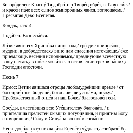
Богоро́дичен: Красну́ Тя добро́тою Творе́ц обре́т, в Тя всели́ся/
и красе́н па́че всех сыно́в земноро́дных яви́ся, воплоща́емь,/
Пресвята́я Де́во Всепе́тая.
Конда́к, глас 4.
Подо́бен: Вознесы́йся:
Ло́зие яви́стеся Христо́ва виногра́да,/ гро́здие принося́ще,
му́дрии, в доброде́телех,/ вино́ нам спасе́ния источа́юще,/ е́же
прие́млюще, весе́лия исполня́емся,/ пра́зднующе всечестну́ю
ва́шу па́мять,/ в ню́же моли́теся о оставле́нии грехо́в на́ших,/
Госпо́дни апо́столи.
Песнь 7
Ирмо́с: Вети́и яви́шася о́троцы любому́дрейшии дре́вле,/ от
богоприя́тныя бо души́, богосло́вяще устна́ми, поя́ху:/
Пребоже́ственный отце́в и наш Бо́же,/ благослове́н еси́.
Сосу́ды, вмести́вшия всю Уте́шителеву благода́ть,/ и
прия́телища пре́лестей бы́вших погуби́вшия, и прия́тны Бо́гу
сотвори́вшия,/ Си́лу и Силуа́на воспое́м согла́сно.
Несть дово́лен кто похвали́ти Епене́та чу́днаго,/ сообрази́ бо