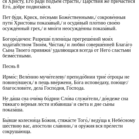
ся Христу́, Его́ ра́ди подъе́м стра́сти,/ Ца́рствия же причасти́ся
Его́, до́бре подвиза́вся.
Пет бу́ди, Криск, пе́сньми Боже́ственными,/ сокрове́нныя
пути́ Христо́вы показа́вый,/ и осуди́вый пло́тию свое́ю
осужде́нный грех,/ и мно́ги неосужде́нны показа́вый.
Богоро́дичен: Разреши́ плени́цы прегреше́ний мои́х
хода́тайством Твои́м, Чи́стая,/ и любви́ соверше́нней Блага́го
Сы́на Твоего́ привяжи́/ удаля́ющася всегда́ от Него́ сластьми́
безме́стными.
Песнь 8
Ирмо́с: Веле́нию мучи́телеву/ преподо́бнии трие́ о́троцы не
повину́вшеся,/ в пещь вве́ржени, Бо́га испове́даху, пою́ще:/
благослови́те, дела́ Госпо́дня, Го́спода.
Не да́ша сна очи́ма бо́дрии Сло́ва служи́тели,/ до́ндеже сна
тя́жкаго ве́рныя ле́сти изба́виша/ и све́та и дне сы́ны
показа́ша.
Бы́вше колесни́ца Бо́жия, стяжа́сте Того́,/ веду́ща к Небе́сному
ше́ствию вас, апо́столи сла́внии,/ и ору́жия вся пре́лести
сокруша́юща.