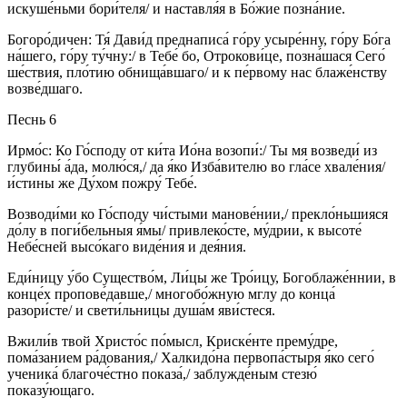
искуше́ньми бори́теля/ и наставля́я в Бо́жие позна́ние.
Богоро́дичен: Тя́ Дави́д преднаписа́ го́ру усыре́нну, го́ру Бо́га
на́шего, го́ру ту́чну:/ в Тебе́ бо, Отрокови́це, позна́шася Сего́
ше́ствия, пло́тию обнища́вшаго/ и к пе́рвому нас блаже́нству
возве́дшаго.
Песнь 6
Ирмо́с: Ко Го́споду от ки́та Ио́на возопи́:/ Ты мя возведи́ из
глубины́ а́да, молю́ся,/ да я́ко Изба́вителю во гла́се хвале́ния/
и́стины же Ду́хом пожру́ Тебе́.
Возводи́ми ко Го́споду чи́стыми манове́нии,/ прекло́ньшияся
до́лу в поги́бельныя я́мы/ привлеко́сте, му́дрии, к высоте́
Небе́сней высо́каго виде́ния и дея́ния.
Еди́ницу у́бо Существо́м, Ли́цы же Тро́ицу, Богоблаже́ннии, в
конце́х пропове́давше,/ многобо́жную мглу до конца́
разори́сте/ и свети́льницы душа́м яви́стеся.
Вжили́в твой Христо́с по́мысл, Криске́нте прему́дре,
пома́занием ра́дования,/ Халкидо́на первопа́стыря я́ко сего́
ученика́ благоче́стно показа́,/ заблужде́ным стезю́
показу́ющаго.