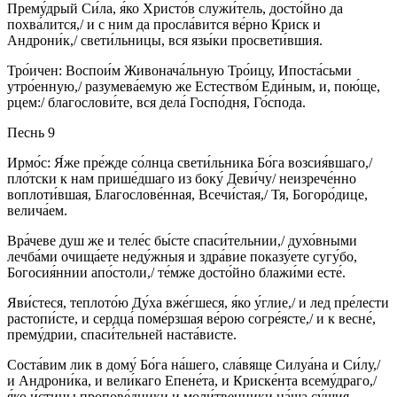
Прему́дрый Си́ла, я́ко Христо́в служи́тель, досто́йно да
похва́лится,/ и с ним да просла́вится ве́рно Криск и
Андрони́к,/ свети́льницы, вся язы́ки просвети́вшия.
Тро́ичен: Воспои́м Живонача́льную Тро́ицу, Ипоста́сьми
утро́енную,/ разумева́емую же Естество́м Еди́ным, и, пою́ще,
рцем:/ благослови́те, вся дела́ Госпо́дня, Го́спода.
Песнь 9
Ирмо́с: Я́же пре́жде со́лнца свети́льника Бо́га возсия́вшаго,/
пло́тски к нам прише́дшаго из боку́ Деви́чу/ неизрече́нно
воплоти́вшая, Благослове́нная, Всечи́стая,/ Тя, Богоро́дице,
велича́ем.
Вра́чеве душ же и теле́с бы́сте спаси́тельнии,/ духо́вными
лечба́ми очища́ете неду́жныя и здра́вие показу́ете сугу́бо,
Богосия́ннии апо́столи,/ те́мже досто́йно блажи́ми есте́.
Яви́стеся, теплото́ю Ду́ха вже́гшеся, я́ко у́глие,/ и лед пре́лести
растопи́сте, и сердца́ поме́рзшая ве́рою согре́ясте,/ и к весне́,
прему́дрии, спаси́тельней наста́висте.
Соста́вим лик в дому́ Бо́га на́шего, сла́вяще Силуа́на и Си́лу,/
и Андрони́ка, и вели́каго Епене́та, и Криске́нта всему́драго,/
я́ко и́стины пропове́дники и моли́твенники на́ша су́щия.