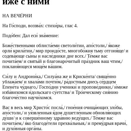
иже с ними
НА ВЕЧЕ́РНИ
На Го́споди, воззва́х: стихи́ры, глас 4.
Подо́бен: Дал еси́ зна́мение:
Боже́ственными облиста́еми светоли́тии, апо́столи,/ я́коже
орли́ крила́тии,/ мир проидо́сте, многобо́жия тьму отгоня́ще/ и
содева́юще сы́ны и насле́дники дне всех./ Те́мже вас
почита́ем/ и святы́й и благонаро́читый пра́здник ваш чтим,/
покланя́ющеся моще́м ва́шим.
Си́лу и Андрони́ка,/ Силуа́на же и Криске́нта/ свяще́нно
ублажа́ем/ и хвала́ми почти́м,/ ра́достным днесь се́рдцем
Епене́та чу́днаго,/ Госпо́дни ученики́ и пропове́дники,/ и́миже
изба́вихомся и́дольскаго су́етства/ и Тро́ическому сия́нию
благоче́стно научи́хомся.
Вас в весь мир Христо́с посла́,/ гное́ния очища́ющих зло́бы,
апо́столи,/ и уя́звленныя я́дом душетле́нным обновля́ющих
ду́ши/ и к соверше́нному здра́вию веду́щих./ Те́мже вас
почита́ем,/ я́ко благоде́тели прехва́льныя,/ и прему́дрыя врачи́,
и духо́вныя орга́ны.