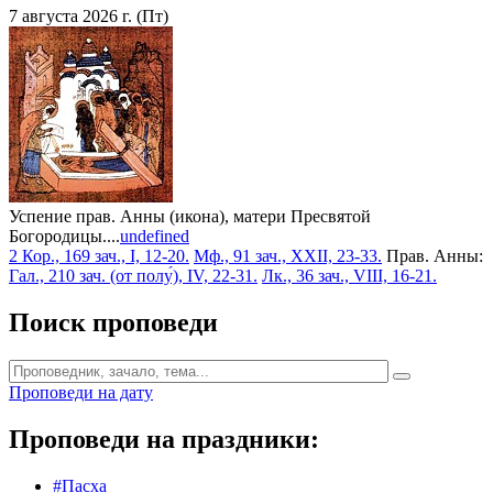
7 августа 2026 г. (Пт)
Успение прав. Анны (икона), матери Пресвятой
Богородицы....
undefined
2 Кор., 169 зач., I, 12-20.
Мф., 91 зач., XXII, 23-33.
Прав. Анны:
Гал., 210 зач. (от полу́), IV, 22-31.
Лк., 36 зач., VIII, 16-21.
Поиск проповеди
Проповеди на дату
Проповеди на праздники:
#Пасха