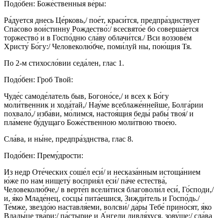
Подо́бен: Боже́ственныя ве́ры:
Ра́дуется днесь Це́рковь,/ пое́т, краси́тся, предпра́зднствует
Спа́сово вои́стинну Рождество́:/ всесвято́е бо соверша́ется
торжество́ и в Госпо́дню сла́ву облачи́тся./ Вси воззове́м
Христу́ Бо́гу:/ Человеколю́бче, поми́луй ны, пою́щия Тя.
По 2-м стихосло́вии седа́лен, глас 1.
Подо́бен: Гроб Твой:
Чуде́с самоде́латель быв, Богоно́се,/ и всех к Бо́гу
моли́твенник и хода́тай,/ Нау́ме всеблаже́ннейше, Болга́рии
похвало́,/ изба́ви, мо́лимся, настоя́щия беды́ рабы́ твоя́/ и
пла́мене бу́дущаго Боже́ственною моли́твою твое́ю.
Сла́ва, и ны́не, предпра́зднства, глас 8.
Подо́бен: Прему́дрости:
Из недр Оте́ческих соше́л еси́/ и несказа́нным истоща́нием
ю́же по нам нищету́ восприя́л еси́/ па́че естества́,
Человеколю́бче,/ в верте́п всели́тися благоволи́л еси́, Го́споди,/
и, я́ко Младе́нец, сосцы́ пита́ешися, Зижди́тель и Госпо́дь./
Те́мже, звездо́ю наставля́еми, волсви́/ да́ры Тебе́ прино́сят, я́ко
Влады́це тва́ри;/ па́стырие и А́нгели дивля́хуся, зову́ще:/ сла́ва