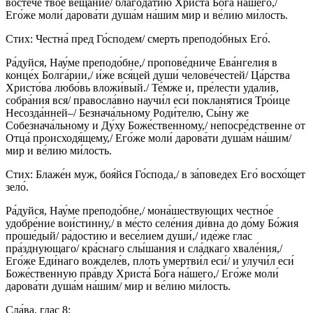
востече́ твое́ веща́ние/ благода́тию Христа́ Бо́га на́шего,/
Его́же моли́ дарова́ти душа́м на́шим мир и ве́лию ми́лость.
Стих: Честна́ пред Го́сподем/ смерть преподо́бных Его́.
Ра́дуйся, Нау́ме преподо́бне,/ пропове́дниче Ева́нгелия в
конце́х Болга́рии,/ и́же вся́цей души́ челове́честей/ Ца́рства
Христо́ва любо́вь вложи́вый./ Те́мже и, пре́лести удали́в,
собра́ния вся/ правосла́вно научи́л еси́ покланя́тися Тро́ице
Несозда́нней–/ Безнача́льному Роди́телю, Сы́ну же
Собезнача́льному и Ду́ху Боже́ственному,/ непосре́дственне от
Отца́ происходя́щему,/ Его́же моли́ дарова́ти душа́м на́шим/
мир и ве́лию ми́лость.
Стих: Блаже́н муж, боя́йся Го́спода,/ в за́поведех Его́ восхо́щет
зело́.
Ра́дуйся, Нау́ме преподо́бне,/ мона́шествующих честно́е
удобре́ние вои́стинну,/ в ме́сто селе́ния ди́вна до до́му Бо́жия
проше́дый/ ра́достию и весе́лием души́,/ иде́же глас
пра́зднующаго/ кра́снаго слы́шания и сла́дкаго хвале́ния,/
Его́же Еди́наго вожделе́в, плоть умертви́л еси́/ и улучи́л еси́
Боже́ственную пра́вду Христа́ Бо́га на́шего,/ Его́же моли́
дарова́ти душа́м на́шим/ мир и ве́лию ми́лость.
Сла́ва, глас 8: