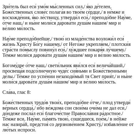
Зри́тель был еси́ умо́м мы́сленных сил,/ я́ко де́телен,
Боже́ственных слове́с полага́я во твое́м се́рдце,/ в не́мже и
восхожде́ния, я́ко ле́ствицу, утверди́л еси́,/ преподо́бне Нау́ме,
о́тче наш,/ и ны́не моли́ся дарова́ти душа́м на́шим/ мир и
ве́лию ми́лость.
Нау́ме преподо́бнейше,/ твою́ из младе́нства возложи́л еси́
жи́знь Христу́ Бо́гу на́шему,/ от Него́же укрепля́ем,/ плотски́я
стра́сти по́мыслу повину́л еси́,/ ху́ждшее покаря́я лу́чшему./
Те́мже моли́ся дарова́ти душа́м на́шим/ мир и ве́лию ми́лость.
Богому́дре о́тче наш,/ свети́льник яви́лся еси́ велича́йший,/
просвеща́я подсо́лнечную чуде́с сия́ньми и Боже́ственными
де́лы./ Те́мже по успе́нии незаходи́мый тя Свет прия́т,/ и ны́не
моли́ся дарова́ти душа́м на́шим/ мир и ве́лию ми́лость.
Сла́ва, глас 8:
Боже́ственных трудо́в твои́х, преподо́бне о́тче,/ плод утверди́
ве́рных сердца́,/ и́бо ве́ждома сон свои́ма очи́ма не дал еси́,/
до́ндеже посла́л еси́ благоче́стие Правосла́вия ра́достное./
Те́мже вси, Нау́ме, па́мять твою́, соше́дшеся, пое́м,/ в не́йже
нас назира́й, предстоя́ со дерзнове́нием Христу́,/ избавле́ние от
лю́тых испроси́.