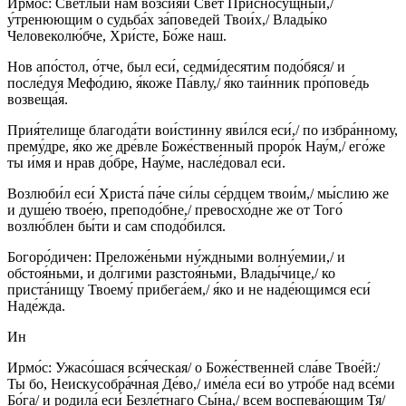
Ирмо́с: Све́тлый нам возсия́й Свет Присносу́щный,/
у́тренюющим о судьба́х за́поведей Твои́х,/ Влады́ко
Человеколю́бче, Хри́сте, Бо́же наш.
Нов апо́стол, о́тче, был еси́, седми́десятим подо́бяся/ и
после́дуя Мефо́дию, я́коже Па́влу,/ я́ко таи́нник про́пове́дь
возвеща́я.
Прия́телище благода́ти вои́стинну яви́лся еси́,/ по избра́нному,
прему́дре, я́ко же дре́вле Боже́ственный проро́к Нау́м,/ его́же
ты и́мя и нрав до́бре, Нау́ме, насле́довал еси́.
Возлюби́л еси́ Христа́ па́че си́лы се́рдцем твои́м,/ мы́слию же
и душе́ю твое́ю, преподо́бне,/ превосхо́дне же от Того́
возлю́блен бы́ти и сам сподо́бился.
Богоро́дичен: Преложе́ньми ну́ждными волну́емии,/ и
обстоя́ньми, и до́лгими разстоя́ньми, Влады́чице,/ ко
приста́нищу Твоему́ прибега́ем,/ я́ко и не наде́ющимся еси́
Наде́жда.
Ин
Ирмо́с: Ужасо́шася вся́ческая/ о Боже́ственней сла́ве Твое́й:/
Ты бо, Неискусобра́чная Де́во,/ име́ла еси́ во утро́бе над все́ми
Бо́га/ и родила́ еси́ Безле́тнаго Сы́на,/ всем воспева́ющим Тя/