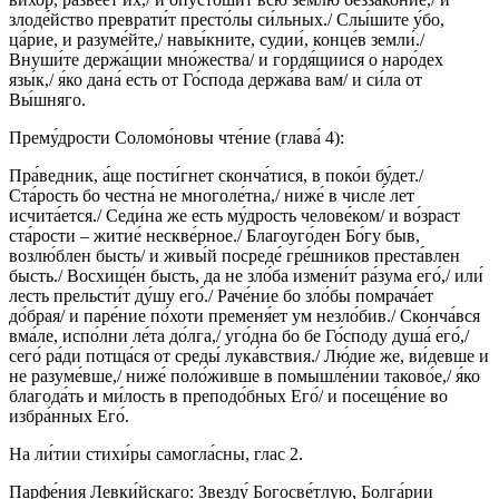
злоде́йство преврати́т престо́лы си́льных./ Слы́шите у́бо,
ца́рие, и разуме́йте,/ навы́кните, судии́, конце́в земли́./
Внуши́те держа́щии мно́жества/ и гордя́щиися о наро́дех
язы́к,/ я́ко дана́ есть от Го́спода держа́ва вам/ и си́ла от
Вы́шняго.
Прему́дрости Соломо́новы чте́ние (глава́ 4):
Пра́ведник, а́ще пости́гнет сконча́тися, в поко́и бу́дет./
Ста́рость бо честна́ не многоле́тна,/ ниже́ в числе́ лет
исчита́ется./ Седи́на же есть му́дрость челове́ком/ и во́зраст
ста́рости – житие́ нескве́рное./ Благоуго́ден Бо́гу быв,
возлю́блен бысть/ и живы́й посреде́ гре́шников преста́влен
бысть./ Восхище́н бысть, да не зло́ба измени́т ра́зума его́,/ или́
лесть прельсти́т ду́шу его́./ Раче́ние бо зло́бы помрача́ет
до́брая/ и паре́ние по́хоти пременя́ет ум незло́бив./ Сконча́вся
вма́ле, испо́лни ле́та до́лга,/ уго́дна бо бе Го́споду душа́ его́,/
сего́ ра́ди потща́ся от среды́ лука́вствия./ Лю́дие же, ви́девше и
не разуме́вше,/ ниже́ поло́живше в помышле́нии таково́е,/ я́ко
благода́ть и ми́лость в преподо́бных Его́/ и посеще́ние во
избра́нных Его́.
На ли́тии стихи́ры самогла́сны, глас 2.
Парфе́ния Левки́йскаго: Звезду́ Богосве́тлую, Болга́рии