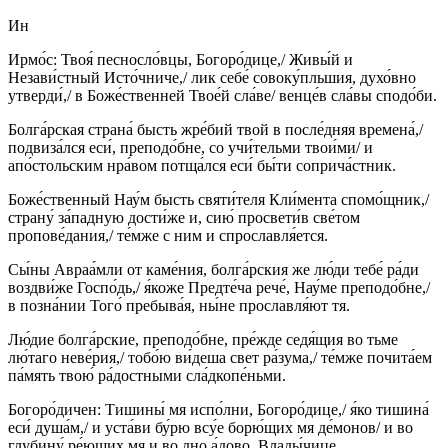
Ин
Ирмо́с: Твоя́ песносло́вцы, Богоро́дице,/ Живы́й и
Незави́стный Исто́чниче,/ лик себе́ совоку́пльшия, духо́вно
утверди́,/ в Боже́ственней Твое́й сла́ве/ венце́в сла́вы сподо́би.
Болга́рская страна́ бысть жре́бий твой в после́дняя времена́,/
подвиза́лся еси́, преподо́бне, со учи́тельми твои́ми/ и
апо́стольским нра́вом потща́лся еси́ бы́ти соприча́стник.
Боже́ственный Нау́м бысть святи́теля Кли́мента спомо́щник,/
страну́ за́падную дости́же и, сию́ просвети́в све́том
пропове́дания,/ те́мже с ним и спрославля́ется.
Сы́ны Авраа́мли от каме́ния, болга́рския же лю́ди тебе́ ра́ди
воздви́же Госпо́дь,/ я́коже Предте́ча рече́, Нау́ме преподо́бне,/
в позна́нии Того́ пребыва́я, ны́не прославля́ют тя.
Лю́дие болга́рские, преподо́бне, пре́жде седя́щия во тьме
лю́таго неве́рия,/ тобо́ю ви́деша свет ра́зума,/ те́мже почита́ем
па́мять твою́ ра́достными сла́дкопе́ньми.
Богоро́дичен: Тишины́ мя испо́лни, Богоро́дице,/ я́ко тишина́
еси́ душа́м,/ и уста́ви бу́рю всу́е борю́щих мя де́монов/ и во
глубину́ ре́ющих мя и во дно а́дово, Влады́чице.