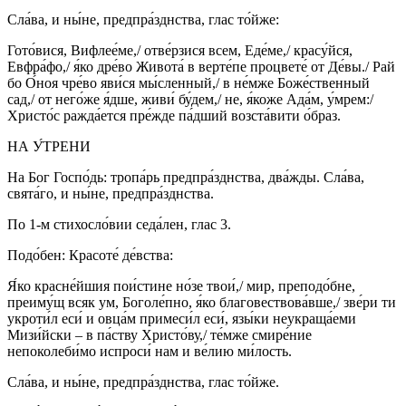
Сла́ва, и ны́не, предпра́зднства, глас то́йже:
Гото́вися, Вифлее́ме,/ отве́рзися всем, Еде́ме,/ красу́йся,
Евфра́фо,/ я́ко дре́во Живота́ в верте́пе процвете́ от Де́вы./ Рай
бо О́ноя чре́во яви́ся мы́сленный,/ в не́мже Боже́ственный
сад,/ от него́же я́дше, живи́ бу́дем,/ не, я́коже Ада́м, у́мрем:/
Христо́с ражда́ется пре́жде па́дший возста́вити о́браз.
НА У́ТРЕНИ
На Бог Госпо́дь: тропа́рь предпра́зднства, два́жды. Сла́ва,
свята́го, и ны́не, предпра́зднства.
По 1-м стихосло́вии седа́лен, глас 3.
Подо́бен: Красоте́ де́вства:
Я́ко красне́йшия пои́стине но́зе твои́,/ мир, преподо́бне,
преиму́щ всяк ум, Боголе́пно, я́ко благовествова́вше,/ зве́ри ти
укроти́л еси́ и овца́м примеси́л еси́, язы́ки неукраща́еми
Мизи́йски – в па́ству Христо́ву,/ те́мже смире́ние
непоколеби́мо испроси́ нам и ве́лию ми́лость.
Сла́ва, и ны́не, предпра́зднства, глас то́йже.