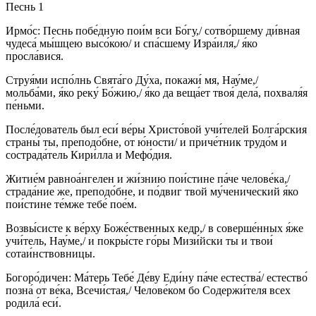
Песнь 1
Ирмо́с: Песнь побе́дную пои́м вси Бо́гу,/ сотво́ршему ди́вная
чудеса́ мы́шцею высо́кою/ и спа́сшему Изра́иля,/ я́ко
просла́вися.
Струя́ми испо́лнь Свята́го Ду́ха, покажи́ мя, Нау́ме,/
мольба́ми, я́ко реку́ Бо́жию,/ я́ко да веща́ет твоя́ дела́, похваля́я
пе́ньми.
После́дователь был еси́ ве́ры Христо́вой учи́телей Болга́рския
страны́ ты, преподо́бне, от ю́ности/ и приче́тник трудо́м и
сострада́тель Кири́лла и Мефо́дия.
Житие́м равноа́нгелен и жи́знию пои́стине па́че челове́ка,/
страда́ние же, преподо́бне, и по́двиг твой му́ченический я́ко
пои́стине те́мже тебе́ пое́м.
Возвы́систе к ве́рху Боже́ственных кедр,/ в соверше́нных я́же
учи́тель, Нау́ме,/ и покры́сте го́ры Мизи́йски ты и твои́
сотаи́нствовницы.
Богоро́дичен: Ма́терь Тебе́ Де́ву Еди́ну па́че естества́/ естество́
позна́ от ве́ка, Всечи́стая,/ Челове́ком бо Содержи́теля всех
родила́ еси́.