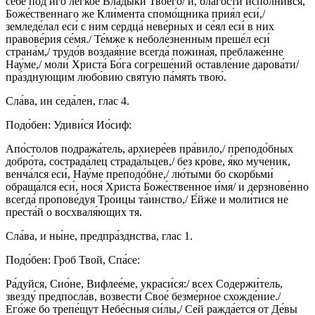
себе́ под и́го ле́гкое Влады́ки Твоего́/ и, бла́гости испо́лнився,
Боже́ственнаго же Кли́мента спомо́щника прия́л еси́,/
земледе́лал еси́ с ним сердца́ неве́рных и се́ял еси́ в них
правове́рия се́мя./ Те́мже к неболе́зненным преше́л еси́
страна́м,/ трудо́в воздая́ние всегда́ пожина́я, преблаже́нне
Нау́ме,/ моли́ Христа́ Бо́га согреше́ний оставле́ние дарова́ти/
пра́зднующим любо́вию святу́ю па́мять твою́.
Сла́ва, ин седа́лен, глас 4.
Подо́бен: Удиви́ся Ио́сиф:
Апо́столов подража́тель, архиере́ев пра́вило,/ преподо́бных
добро́та, сострада́лец страда́льцев,/ без кро́ве, я́ко му́ченик,
венча́лся еси́, Нау́ме преподо́бне,/ лю́тыми бо скорбьми́
обраща́лся еси́, нося́ Христа́ Боже́ственное и́мя/ и дерзнове́нно
всегда́ пропове́дуя Тро́ицы та́инство,/ Е́йже и моли́тися не
преста́й о восхваля́ющих тя.
Сла́ва, и ны́не, предпра́зднства, глас 1.
Подо́бен: Гроб Твой, Спа́се:
Ра́дуйся, Сио́не, Вифлее́ме, украси́ся:/ всех Содержи́тель,
звезду́ предпосла́в, возвести́ Свое́ безме́рное схожде́ние./
Его́же бо трепе́щут Небе́сныя си́лы,/ Сей ражда́ется от Де́вы