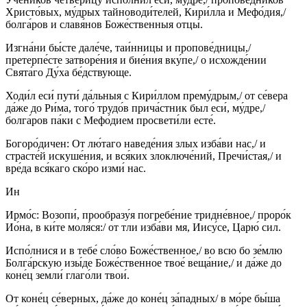
Христо́вых, му́дрых тайноводи́телей, Кири́лла и Мефо́дия,/
болга́ров и славя́нов Боже́ственныя отцы́.
Изгна́ни бы́сте дале́че, таи́нницы и пропове́дницы,/
претерпе́сте затворе́ния и бие́ния вку́пе,/ о исхожде́нии
Свята́го Ду́ха бе́дствующе.
Ходи́л еси́ пути́ да́льныя с Кири́ллом прему́дрым,/ от се́вера
да́же до Ри́ма, того́ трудо́в прича́стник был еси́, му́дре,/
болга́ров па́ки с Мефо́дием просвети́ли есте́.
Богоро́дичен: От лю́таго наведе́ния злых изба́ви нас,/ и
страсте́й искуше́ния, и вся́ких злоключе́ний, Пречи́стая,/ и
вре́да вся́каго ско́ро изми́ нас.
Ин
Ирмо́с: Возопи́, прообразу́я погребе́ние тридне́вное,/ проро́к
Ио́на, в ки́те моля́ся:/ от тли изба́ви мя, Иису́се, Царю́ сил.
Испо́лнися и в тебе́ сло́во Боже́ственное,/ во всю бо зе́млю
Болга́рскую изы́де Боже́ственное твое́ веща́ние,/ и да́же до
коне́ц земли́ глаго́ли твои́.
От коне́ц се́верных, да́же до коне́ц за́падных/ в мо́ре бы́ша