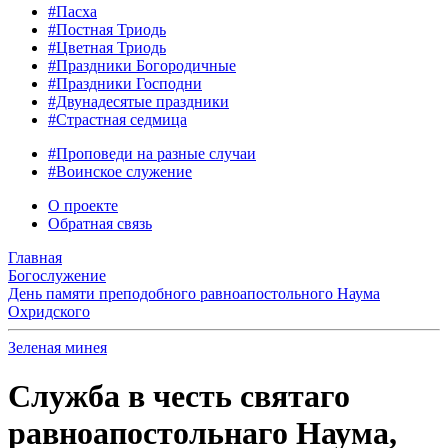
#Пасха
#Постная Триодь
#Цветная Триодь
#Праздники Богородичные
#Праздники Господни
#Двунадесятые праздники
#Страстная седмица
#Проповеди на разные случаи
#Воинское служение
О проекте
Обратная связь
Главная
Богослужение
День памяти преподобного равноапостольного Наума
Охридского
Зеленая минея
Служба в честь святаго
равноапостольнаго Наума,