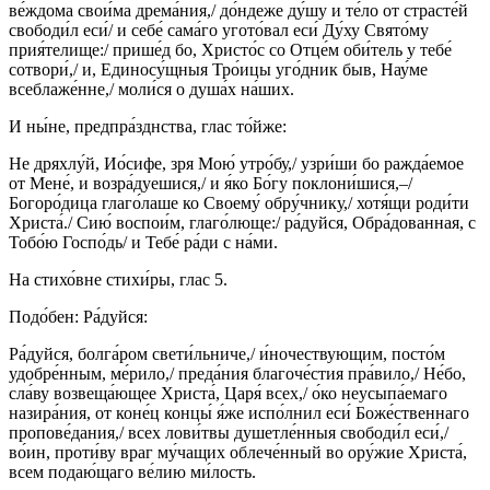
ве́ждома свои́ма дрема́ния,/ до́ндеже ду́шу и те́ло от страсте́й
свободи́л еси́/ и себе́ сама́го угото́вал еси́ Ду́ху Свято́му
прия́телище:/ прише́д бо, Христо́с со Отце́м оби́тель у тебе́
сотвори́,/ и, Единосу́щныя Тро́ицы уго́дник быв, Нау́ме
всеблаже́нне,/ моли́ся о душа́х на́ших.
И ны́не, предпра́зднства, глас то́йже:
Не дряхлу́й, Ио́сифе, зря Мою́ утро́бу,/ узри́ши бо ражда́емое
от Мене́, и возра́дуешися,/ и я́ко Бо́гу поклони́шися,–/
Богоро́дица глаго́лаше ко Своему́ обру́чнику,/ хотя́щи роди́ти
Христа́./ Сию́ воспои́м, глаго́люще:/ ра́дуйся, Обра́дованная, с
Тобо́ю Госпо́дь/ и Тебе́ ра́ди с на́ми.
На стихо́вне стихи́ры, глас 5.
Подо́бен: Ра́дуйся:
Ра́дуйся, болга́ром свети́льниче,/ и́ночествующим, посто́м
удобре́нным, ме́рило,/ преда́ния благоче́стия пра́вило,/ Не́бо,
сла́ву возвеща́ющее Христа́, Царя́ всех,/ о́ко неусыпа́емаго
назира́ния, от коне́ц концы́ я́же испо́лнил еси́ Боже́ственнаго
пропове́дания,/ всех лови́твы душетле́нныя свободи́л еси́,/
во́ин, проти́ву враг му́чащих облече́нный во ору́жие Христа́,
всем подаю́щаго ве́лию ми́лость.