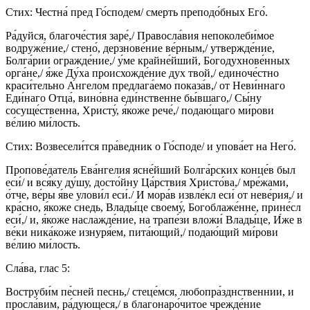
Стих: Честна́ пред Го́сподем/ смерть преподо́бных Его́.
Ра́дуйся, благоче́стия заре́,/ Правосла́вия непоколеби́мое
водруже́ние,/ стено́, дерзнове́ние ве́рным,/ утвержде́ние,
Болга́рии огражде́ние,/ у́ме крайне́йший, Богодухнове́нных
орга́не,/ я́же Ду́ха происхожде́ние дух твой,/ единоче́стно
краси́тельно А́нгелом предлага́емо показа́в,/ от Неви́ннаго
Еди́наго Отца́, вино́вна еди́нственне бы́вшаго,/ Сы́ну
сосуще́ственна, Христу́, я́коже рече́,/ подаю́щаго ми́рови
ве́лию ми́лость.
Стих: Возвесели́тся пра́ведник о Го́споде/ и упова́ет на Него́.
Пропове́датель Ева́нгелия ясне́йший Болга́рских конце́в был
еси́/ и вся́ку ду́шу, досто́йну Ца́рствия Христо́ва,/ мре́жами,
о́тче, ве́ры я́ве улови́л еси́./ И мора́в извле́кл еси́ от неве́рия,/ и
кра́сно, я́коже снедь, Влады́це своему́, Богоблаже́нне, прине́сл
еси́,/ и, я́коже наслажде́ние, на трапе́зи вложи́ Влады́це, И́же в
ве́ки ника́коже изнуря́ем, пита́ющий,/ подаю́щий ми́рови
ве́лию ми́лость.
Сла́ва, глас 5:
Воструби́м пе́сней песнь,/ стеце́мся, любопра́зднственнии, и
просла́вим, ра́дующеся,/ в благонаро́читое чрежде́ние