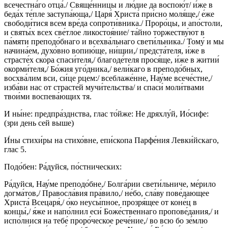
всечестна́го отца́./ Свяще́нницы и лю́дие да воспою́т/ и́же в
беда́х те́пле заступа́юща,/ Царя́ Христа́ при́сно моля́ще,/ е́же
свободи́тися всем вре́да сопроти́вника./ Проро́цы, и апо́столи,
и святы́х всех све́тлое ликостоя́ние/ та́йно торжеству́ют в
па́мяти преподо́бнаго и всехва́льнаго свети́льника./ Тому́ и мы
начина́ем, духо́вно вопию́ще, ни́щии,/ предста́теля, и́же в
страсте́х ско́ра спаси́теля,/ благоде́теля прося́ще, и́же в житии́
окорми́теля,/ Бо́жия уго́дника,/ вели́каго в преподо́бных,
восхва́лим вси, си́це рцем:/ всеблаже́нне, Нау́ме всече́стне,/
изба́ви нас от страсте́й мучи́тельства/ и спаси́ моли́твами
твои́ми воспева́ющих тя.
И ны́не: предпра́зднства, глас то́йже: Не дряхлу́й, Ио́сифе:
(зри день сей выше)
И́ны стихи́ры на стихо́вне, епи́скопа Парфе́ния Левки́йскаго,
глас 5.
Подо́бен: Ра́дуйся, по́стнических:
Ра́дуйся, Нау́ме преподо́бне,/ Болга́рии свети́льниче, ме́рило
догма́тов,/ Правосла́вия пра́вило,/ не́бо, сла́ву пове́дающее
Христа́ Всецаря́,/ о́ко неусы́пное, прозря́щее от коне́ц в
концы́,/ я́же и напо́лнил еси́ Боже́ственнаго пропове́дания,/ и
испо́лнися на тебе́ проро́ческое рече́ние,/ во всю бо зе́млю