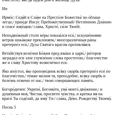
Ин
Ирмо́с: Седя́й в Сла́ве на Престо́ле Божества́/ во о́блаце
ле́гце,/ прии́де Иису́с Пребоже́ственный/ Нетле́нною Дла́нию
и спасе́ зову́щия:/ сла́ва, Христе́, си́ле Твое́й.
Неподви́жный столп ве́ры показа́лся еси́,/ искуше́ниями
ветро́в ника́коже прекло́няем,/ многоразли́чныя ра́ны
претерпе́л еси́,/ Ду́ха Свята́го враго́м противля́яся.
Вети́йствуя вели́чия Бо́жия пред язы́ки и цари́,/ ри́торов
загради́л еси́ зло́е глумле́ние сло́ва простото́ю,/ благоче́стие
же и сла́ву Христо́ву возвели́чил еси́.
Я́ко апо́стол, я́ко пропове́дник вся́ку скорбь претерпе́л еси́ по
благоче́стии,/ те́мже мо́лим тя, преподо́бне, вся́ку скорбь и
боле́знь отжени́ от нас,/ твою́ соверша́ющих па́мять.
Богоро́дичен: Укрепи́, Богома́ти, ума́ моего́ дви́жение,/ и
душе́вныя моя́, Чи́стая, просвети́ чу́вства, и кре́пка мя на
враги́ Ты соде́лай, да зову́ Ти:/ сла́ва, Де́во, Рождеству́ Твоему́.
Песнь 5