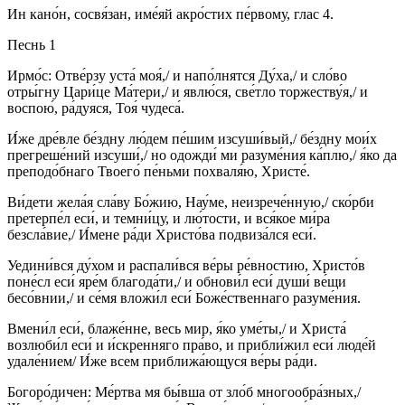
Ин кано́н, сосвя́зан, име́яй акро́стих пе́рвому, глас 4.
Песнь 1
Ирмо́с: Отве́рзу уста́ моя́,/ и напо́лнятся Ду́ха,/ и сло́во
отры́гну Цари́це Ма́тери,/ и явлю́ся, све́тло торжеству́я,/ и
воспою́, ра́дуяся, Тоя́ чудеса́.
И́же дре́вле бе́здну лю́дем пе́шим изсуши́вый,/ бе́здну мои́х
прегреше́ний изсуши́,/ но одожди́ ми разуме́ния ка́плю,/ я́ко да
преподо́бнаго Твоего́ пе́ньми похваля́ю, Христе́.
Ви́дети жела́я сла́ву Бо́жию, Нау́ме, неизрече́нную,/ ско́рби
претерпе́л еси́, и темни́цу, и лю́тости, и вся́кое ми́ра
безсла́вие,/ И́мене ра́ди Христо́ва подвиза́лся еси́.
Уедини́вся ду́хом и распали́вся ве́ры ре́вностию, Христо́в
поне́сл еси́ яре́м благода́ти,/ и обнови́л еси́ души́ ве́щи
бесо́внии,/ и се́мя вложи́л еси́ Боже́ственнаго разуме́ния.
Вмени́л еси́, блаже́нне, весь мир, я́ко уме́ты,/ и Христа́
возлюби́л еси́ и и́скренняго пра́во, и прибли́жил еси́ люде́й
удале́нием/ И́же всем приближа́ющуся ве́ры ра́ди.
Богоро́дичен: Ме́ртва мя бы́вша от зло́б многообра́зных,/