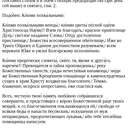
Поста́вих стихов 8 и пое́м стихи́ры предпра́зднства (зри день
сей выше) и свята́го, глас 2.
Подо́бен: Ки́ими похва́льными:
Ки́ими похва́льными венцы́,/ ки́ими цветы́ пе́сней оде́ем
Христоно́сца Нау́ма?/ Взем ти благода́ть,/ кра́сное прия́телище
Ду́ху,/ све́тлое назда́ние Сло́ва,/ Отцу́ достоле́пное
приста́нище,/ Божества́ всесоверше́нное оби́телище,/ И́же во
Трие́х О́бразех и Еди́нем досто́инством разумева́ем,/ всем
ве́ровати Ю́же и уясни́ Болга́рскому исполне́нию.
Ки́ими проро́чески словесы́, свя́те, тя, я́коже и друга́го,
нарече́м?/ Превеща́теля и та́йна пропове́дника,/ реку́
Боже́ственных та́инств, гра́ды нечести́выя напая́юща,/ лю́ди
же Боже́ственным Креще́нием очища́юща/ и каменосерде́чных
су́щих в храм Христу́ воздви́гша благоле́пен./ Те́мже,
блаже́нне, испроси́ непреста́нно, е́же спасти́ся нам.
Всех, честну́ю твою́ па́мять любо́вию собра́вшихся
соверши́ти, и предстоя́щих с ве́рою Боже́ственной ра́це твои́х
моще́й, и со благогове́нием покланя́ющихся ей,/ свободи́ от
вся́кия беды́ и напа́сти бесо́вския,/ искуше́ния от муж
непра́ведных, предпочита́ющих лука́вая,/ и́бо тебе́ тепле́йша
помо́щника напису́ем.