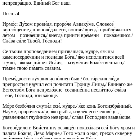
непревра́щно, Еди́ный Бог наш.
Песнь 4
Ирмо́с: Ду́хом прови́дя, проро́че Авваку́ме, Словесе́
вопло́щение,/ пропове́дал еси́, вопия́:/ внегда́ прибли́житися
ле́том – позна́ешися,/ внегда́ приити́ вре́мени – пока́жешися./
Сла́ва си́ле Твое́й, Го́споди!
Се твои́м пропове́данием призва́шася, му́дре, язы́цы
каменосерде́чнии и позна́ша Бо́га,/ я́ко испо́лнитися всей
земли́,– я́коже пи́шет Иса́ия,– разуме́ния Боже́ственнаго,/
те́мже твою́ па́мять сла́вим.
Прему́дрости лу́чшия испо́лнен быв,/ болга́рския лю́ди
препро́стыя научи́л еси́ почита́ти Тро́ицу Ли́цы,/ Еди́наго же
Естество́м Бо́га непрело́жне, соедине́нна несли́тно,/ сла́ва
Тебе́, Го́споди, взыва́юще.
Мо́ре безбо́жия смути́л еси́, му́дре,/ я́ко конь Богоизбра́нный,
Нау́ме, проро́чески/ и, я́ко ры́бы, извле́к еси́ челове́цы,
уда́вленныя глубино́ю неве́рия,/ сла́ва Го́сподеви взыва́юще.
Богоро́дичен: Вои́стинну освяще́н показа́лася еси́ Бо́гу храм и
пала́та Бо́жия, Де́во Мари́е,/ Того́ моли́ о нас, грехо́в скве́рну
очи́стити,/ я́ко да бу́дем дом и жили́ще Ду́ха.