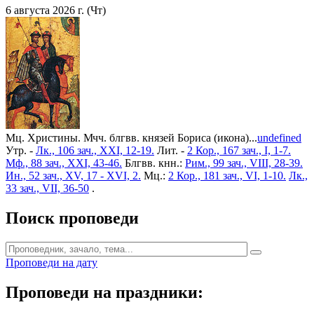
6 августа 2026 г. (Чт)
Мц. Христины. Мчч. блгвв. князей Бориса (икона)...
undefined
Утр. -
Лк., 106 зач., XXI, 12-19.
Лит. -
2 Кор., 167 зач., I, 1-7.
Мф., 88 зач., XXI, 43-46.
Блгвв. кнн.:
Рим., 99 зач., VIII, 28-39.
Ин., 52 зач., XV, 17 - XVI, 2.
Мц.:
2 Кор., 181 зач., VI, 1-10.
Лк.,
33 зач., VII, 36-50
.
Поиск проповеди
Проповеди на дату
Проповеди на праздники: