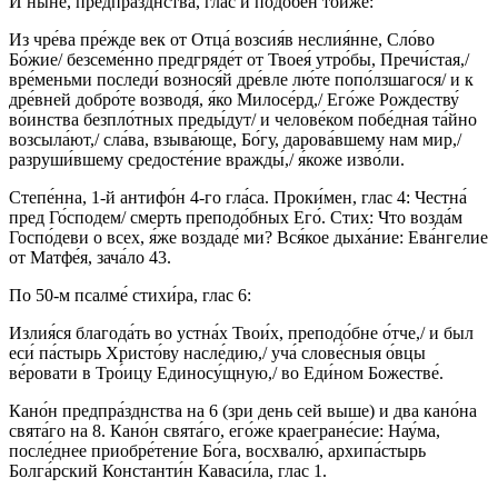
И ны́не, предпра́зднства, глас и подо́бен то́йже:
Из чре́ва пре́жде век от Отца́ возсия́в неслия́нне, Сло́во
Бо́жие/ безсеме́нно предгряде́т от Твоея́ утро́бы, Пречи́стая,/
вре́меньми последи́ вознося́й дре́вле лю́те попо́лзшагося/ и к
дре́вней добро́те возводя́, я́ко Милосе́рд,/ Его́же Рождеству́
во́инства безпло́тных преды́дут/ и челове́ком побе́дная та́йно
возсыла́ют,/ сла́ва, взыва́юще, Бо́гу, дарова́вшему нам мир,/
разруши́вшему средосте́ние вражды́,/ я́коже изво́ли.
Степе́нна, 1-й антифо́н 4-го гла́са. Проки́мен, глас 4: Честна́
пред Го́сподем/ смерть преподо́бных Его́. Стих: Что возда́м
Госпо́деви о всех, я́же воздаде́ ми? Вся́кое дыха́ние: Ева́нгелие
от Матфе́я, зача́ло 43.
По 50-м псалме́ стихи́ра, глас 6:
Излия́ся благода́ть во устна́х Твои́х, преподо́бне о́тче,/ и был
еси́ па́стырь Христо́ву насле́дию,/ уча́ слове́сныя о́вцы
ве́ровати в Тро́ицу Единосу́щную,/ во Еди́ном Божестве́.
Кано́н предпра́зднства на 6 (зри день сей выше) и два кано́на
свята́го на 8. Кано́н свята́го, его́же краегране́сие: Нау́ма,
после́днее приобре́тение Бо́га, восхвалю́, архипа́стырь
Болга́рский Константи́н Каваси́ла, глас 1.