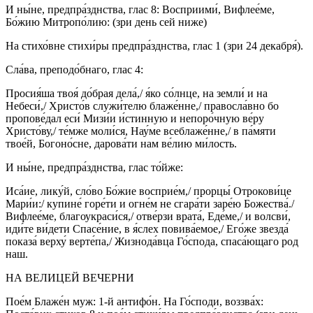
И ны́не, предпра́зднства, глас 8: Восприими́, Вифлее́ме,
Бо́жию Митропо́лию: (зри день сей ниже)
На стихо́вне стихи́ры предпра́зднства, глас 1 (зри 24 декабря́).
Сла́ва, преподо́бнаго, глас 4:
Просия́ша твоя́ до́брая дела́,/ я́ко со́лнце, на земли́ и на
Небеси́,/ Христо́в служи́телю блаже́нне,/ правосла́вно бо
пропове́дал еси́ Мизи́и и́стинную и непоро́чную ве́ру
Христо́ву,/ те́мже моли́ся, Нау́ме всеблаже́нне,/ в па́мяти
твое́й, Богоно́сне, дарова́ти нам ве́лию ми́лость.
И ны́не, предпра́зднства, глас то́йже:
Иса́ие, лику́й, сло́во Бо́жие восприе́м,/ прорцы́ Отрокови́це
Мари́и:/ купине́ горе́ти и огне́м не сгара́ти заре́ю Божества́./
Вифлее́ме, благоукраси́ся,/ отве́рзи врата́, Еде́ме,/ и волсви́,
иди́те ви́дети Спасе́ние, в я́слех повива́емое,/ Его́же звезда́
показа́ верху́ верте́па,/ Жизнода́вца Го́спода, спаса́ющаго род
наш.
НА ВЕЛИЦЕЙ ВЕЧЕРНИ
Пое́м Блаже́н муж: 1-й антифо́н. На Го́споди, воззва́х: