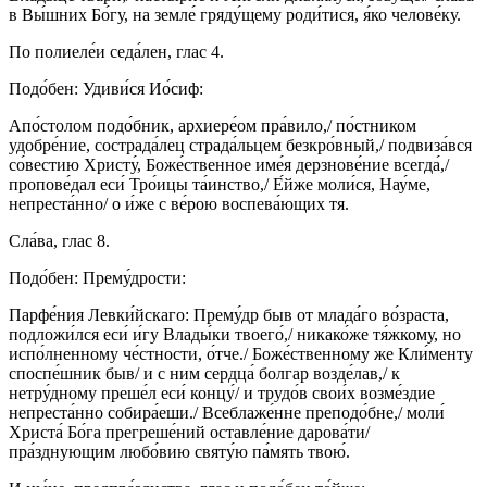
в Вы́шних Бо́гу, на земле́ гряду́щему роди́тися, я́ко челове́ку.
По полиеле́и седа́лен, глас 4.
Подо́бен: Удиви́ся Ио́сиф:
Апо́столом подо́бник, архиере́ом пра́вило,/ по́стником
удобре́ние, сострада́лец страда́льцем безкро́вный,/ подвиза́вся
со́вестию Христу́, Боже́ственное име́я дерзнове́ние всегда́,/
пропове́дал еси́ Тро́ицы та́инство,/ Е́йже моли́ся, Нау́ме,
непреста́нно/ о и́же с ве́рою воспева́ющих тя.
Сла́ва, глас 8.
Подо́бен: Прему́дрости:
Парфе́ния Левки́йскаго: Прему́др быв от млада́го во́зраста,
подложи́лся еси́ и́гу Влады́ки твоего́,/ никако́же тя́жкому, но
испо́лненному че́стности, о́тче./ Боже́ственному же Кли́менту
споспе́шник быв/ и с ним сердца́ болгар возде́лав,/ к
нетру́дному преше́л еси́ концу́/ и трудо́в свои́х возме́здие
непреста́нно собира́еши./ Всеблаже́нне преподо́бне,/ моли́
Христа́ Бо́га прегреше́ний оставле́ние дарова́ти/
пра́зднующим любо́вию святу́ю па́мять твою́.