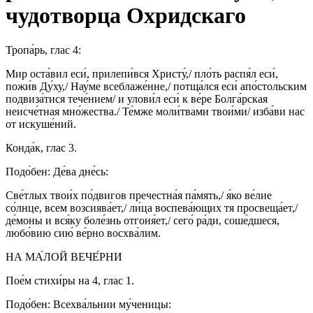
чудотворца Охридскаго
Тропа́рь, глас 4:
Мир оста́вил еси́, прилепи́вся Христу́,/ пло́ть распя́л еси́,
пожи́в Ду́ху,/ Нау́ме всеблаже́нне,/ потща́лся еси́ апо́стольским
подвиза́тися тече́нием/ и улови́л еси́ к ве́ре Болга́рская
неисче́тная мно́жества./ Те́мже моли́твами твои́ми/ изба́ви нас
от искуше́ний.
Конда́к, глас 3.
Подо́бен: Де́ва дне́сь:
Све́тлых твои́х по́двигов пречестна́я па́мять,/ я́ко ве́лие
со́лнце, всем возсиява́ет,/ ли́ца воспева́ющих тя просвеща́ет,/
де́моны и вся́ку боле́знь отгоня́ет,/ сего́ ра́ди, соше́дшеся,
любо́вию сию́ ве́рно восхва́лим.
НА МА́ЛОЙ ВЕЧЕ́РНИ
Пое́м стихи́ры на 4, глас 1.
Подо́бен: Всехва́льнии му́ченицы: