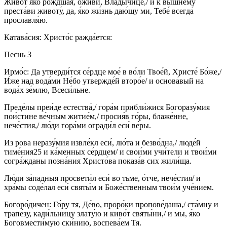
Живо́т я́ко ро́ждшая, оживи́, Влады́чице,/ и к вы́шнему
преста́ви животу́, да, я́ко жи́знь даю́щу ми, Тебе́ всегда́
прославля́ю.
Катава́сия: Христо́с ражда́ется:
Песнь 3
Ирмо́с: Да утверди́тся се́рдце мое́ в во́ли Твое́й, Христе́ Бо́же,/
И́же над вода́ми Не́бо утвержде́й второ́е/ и основа́вый на
вода́х зе́млю, Всеси́льне.
Преде́лы преи́де естества́,/ гора́м прибли́жися Богоразу́мия
пои́стине ве́чным житие́м,/ просия́в го́ры, блаже́нне,
нече́стия,/ лю́ди гора́ми огради́л еси́ ве́ры.
Из рова неразу́мия извле́кл еси́, лю́та и безво́дна,/ люде́й
тиме́ния25 и ка́менных се́рдцем/ и свои́ми учи́тели и твои́ми
согра́жданы позна́ния Христо́ва показа́в сих жили́ща.
Лю́ди за́падныя просвети́л еси́ во тьме, о́тче, нече́стия/ и
хра́мы соде́лал еси́ святы́м и Боже́ственным твои́м уче́нием.
Богоро́дичен: Го́ру тя, Де́во, проро́ки пропове́даша,/ ста́мну и
трапе́зу, кади́льницу злату́ю и киво́т святы́ни,/ и мы, я́ко
Боговмести́мую ски́нию, воспева́ем Тя.