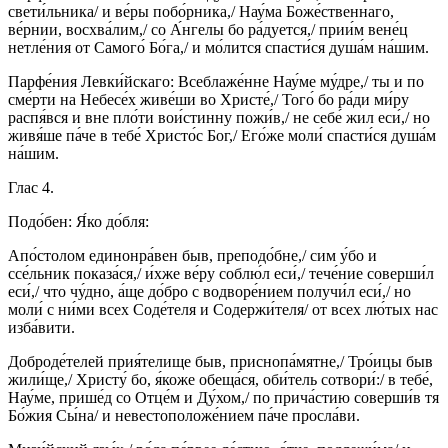
свети́льника/ и ве́ры побо́рника,/ Нау́ма Боже́ственнаго,
ве́рнии, восхва́лим,/ со А́нгелы бо ра́дуется,/ прии́м вене́ц
нетле́ния от Самого́ Бо́га,/ и мо́лится спасти́ся душа́м на́шим.
Парфе́ния Левки́йскаго: Всеблаже́нне Нау́ме му́дре,/ ты и по
сме́рти на Небесе́х живе́ши во Христе́,/ Того́ бо ра́ди ми́ру
распя́вся и вне пло́ти вои́стинну пожи́в,/ не себе́ жил еси́,/ но
живя́ше па́че в тебе́ Христо́с Бог,/ Его́же моли́ спасти́ся душа́м
на́шим.
Глас 4.
Подо́бен: Я́ко до́бля:
Апо́столом единонра́вен быв, преподо́бне,/ сим у́бо и
ссе́льник показа́ся,/ и́хже ве́ру соблю́л еси́,/ тече́ние соверши́л
еси́,/ что чу́дно, а́ще до́бро с водворе́нием получи́л еси́,/ но
моли́ с ни́ми всех Соде́теля и Содержи́теля/ от всех лю́тых нас
изба́вити.
Доброде́телей прия́телище быв, приснопа́мятне,/ Тро́ицы быв
жили́ще,/ Христу́ бо, я́коже обеща́ся, оби́тель сотвори́:/ в тебе́,
Нау́ме, прише́д со Отце́м и Ду́хом,/ по прича́стию соверши́в тя
Бо́жия Сы́на/ и невестоположе́нием па́че просла́ви.