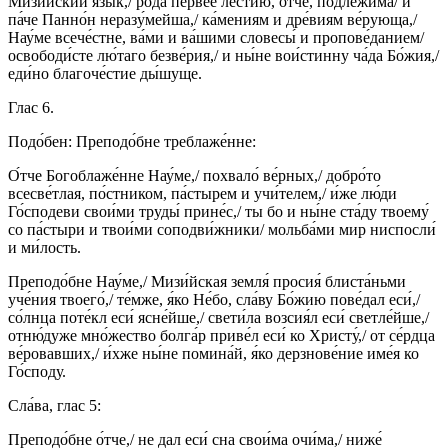
Мизи́йский язы́к,/ ро́да пе́рвее ле́стию, о́тче, подлежи́ма/ и
па́че Панно́н неразу́мейша,/ ка́мениям и дре́виям ве́рующа,/
Нау́ме всече́стне, ва́ми и ва́шими словесы́ и пропове́данием/
освободи́сте лю́таго безве́рия,/ и ны́не вои́стинну ча́да Бо́жия,/
еди́но благоче́стие ды́шуще.
Глас 6.
Подо́бен: Преподо́бне треблаже́нне:
О́тче Богоблаже́нне Нау́ме,/ похвало́ ве́рных,/ добро́то
всесве́тлая, по́стником, па́стырем и учи́телем,/ и́же лю́ди
Го́сподеви свои́ми труды́ прине́с,/ ты бо и ны́не ста́ду твоему́
со па́стыри и твои́ми соподви́жники/ мольба́ми мир ниспосли́
и ми́лость.
Преподо́бне Нау́ме,/ Мизи́йская земля́ просия́ блиста́ньми
уче́ния твоего́,/ те́мже, я́ко Не́бо, сла́ву Бо́жию пове́дал еси́,/
со́лнца поте́кл еси́ ясне́йше,/ свети́ла возсия́л еси́ светле́йше,/
отню́дуже мно́жество болга́р приве́л еси́ ко Христу́,/ от се́рдца
ве́ровавших,/ и́хже ны́не помина́й, я́ко дерзнове́ние име́я ко
Го́споду.
Сла́ва, глас 5:
Преподо́бне о́тче,/ не дал еси́ сна свои́ма очи́ма,/ ниже́