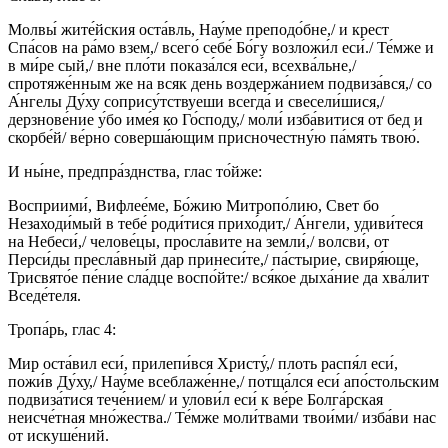
Молвы́ жите́йския оста́вль, Нау́ме преподо́бне,/ и крест
Спа́сов на ра́мо взем,/ всего́ себе́ Бо́гу возложи́л еси́./ Те́мже и
в ми́ре сый,/ вне пло́ти показа́лся еси́, всехва́льне,/
спротяже́нным же на всяк день воздержа́нием подвиза́вся,/ со
А́нгелы Ду́ху сопрису́тствуеши всегда́ и свесели́шися,/
дерзнове́ние у́бо име́я ко Го́споду,/ моли́ изба́витися от бед и
скорбе́й/ ве́рно соверша́ющим присночестну́ю па́мять твою́.
И ны́не, предпра́зднства, глас то́йже:
Восприими́, Вифлее́ме, Бо́жию Митропо́лию, Свет бо
Незаходи́мый в тебе́ роди́тися прихо́дит,/ А́нгели, удиви́теся
на Небеси́,/ челове́цы, просла́вите на земли́,/ волсви́, от
Перси́ды пресла́вный дар принеси́те,/ па́стырие, свиря́юще,
Трисвято́е пе́ние сла́дце воспо́йте:/ вся́кое дыха́ние да хва́лит
Вседе́теля.
Тропа́рь, глас 4:
Мир оста́вил еси́, прилепи́вся Христу́,/ плоть распя́л еси́,
пожи́в Ду́ху,/ Нау́ме всеблаже́нне,/ потща́лся еси́ апо́стольским
подвиза́тися тече́нием/ и улови́л еси́ к ве́ре Болга́рская
неисче́тная мно́жества./ Те́мже моли́твами твои́ми/ изба́ви нас
от искуше́ний.