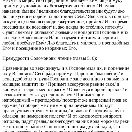
же суть в ми́ре./ И́бо пред лице́м челове́ческим, а́ще и му́ку
прии́мут,/ упова́ние их безсме́ртия испо́лнено./ И вма́ле
нака́зани бы́вше,/ вели́кими благоде́тельствовани бу́дут,/ я́ко
Бог искуси́ я и обре́те их досто́йны Себе́./ Я́ко зла́то в горни́ле,
искуси́ их,/ и я́ко всепло́дие же́ртвенное, прия́т я./ И во вре́мя
посеще́ния их возсия́ют/ и, я́ко и́скры по сте́блию, потеку́т./
Су́дят язы́ком и облада́ют людьми́,/ и воцари́тся Госпо́дь в них
во ве́ки./ Наде́ющиися На́нь разуме́ют и́стину/ и ве́рнии в
любви́ пребу́дут Ему́./ Я́ко благода́ть и ми́лость в преподо́бных
Его́/ и посеще́ние во избра́нных Его́.
Прему́дрости Соломо́новы чте́ние (главы́ 5, 6):
Пра́ведницы во ве́ки живу́т,/ и в Го́споде мзда их, и попече́ние
их у Вы́шняго./ Сего́ ра́ди прии́мут Ца́рствие благоле́пия/ и
вене́ц добро́ты от руки́ Госпо́дни;/ зане́ десни́цею покры́ет я и
мы́шцею защити́т их./ Прии́мет всеору́жие рве́ние свое́/ и
вооружи́т тварь в месть враго́м./ Облече́тся в броня́ пра́вды/ и
возложи́т шлем – суд нелицеме́рен./ Прии́мет щит
непобеди́мый – преподо́бие,/ поостри́т же напра́сный гнев во
ору́жие,/ спобо́рет же с ним мир на безу́мныя./ По́йдут
праволу́чныя стре́лы мо́лниины,/ и, я́ко от благокру́гла лу́ка
облако́в, на наме́рение полетя́т./ И от каменоме́тныя я́рости
испо́лнь, паду́т гра́ды,/ вознегоду́ет на них вода́ морска́я,/ ре́ки
же потопя́т я на́гло./ Сопроти́в ста́нет им дух си́лы,/ и, я́ко
ви́хор, разве́ет их,/ и опустоши́т всю зе́млю беззако́ние,/ и