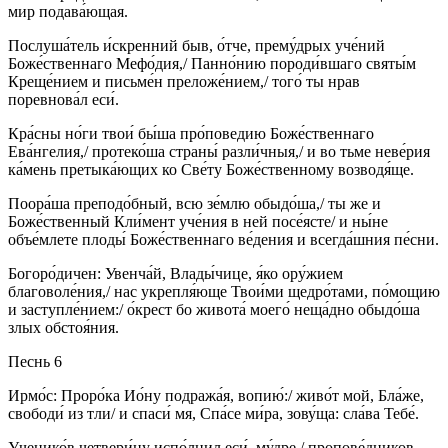
мир подава́ющая.
Послуша́тель и́скренний быв, о́тче, прему́дрых уче́ний
Боже́ственнаго Мефо́дия,/ Панно́нию породи́вшаго святы́м
Креще́нием и письме́н преложе́нием,/ того́ ты нрав
поревнова́л еси́.
Кра́сны но́ги твои́ бы́ша про́поведию Боже́ственнаго
Ева́нгелия,/ протеко́ша страны́ разли́чныя,/ и во тьме неве́рия
ка́мень претыка́ющих ко Све́ту Боже́ственному возводя́ще.
Поора́ша преподо́бный, всю зе́млю обыдо́ша,/ ты же и
Боже́ственный Кли́мент уче́ния в ней посе́ясте/ и ны́не
объе́млете плоды́ Боже́ственнаго ве́дения и всегда́шния пе́сни.
Богоро́дичен: Увенча́й, Влады́чице, я́ко ору́жием
благоволе́ния,/ нас укрепля́юще Твои́ми щедро́тами, по́мощию
и заступле́нием:/ о́крест бо живота́ моего́ неща́дно обыдо́ша
злых обстоя́ния.
Песнь 6
Ирмо́с: Проро́ка Ио́ну подража́я, вопию́:/ живо́т мой, Бла́же,
свободи́ из тли/ и спаси́ мя, Спа́се ми́ра, зову́ща: сла́ва Тебе́.
Ученико́в четвери́цу испо́лнил еси́, му́дре,/ пропове́дников