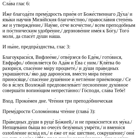
Сла́ва глас 6:
И́же благода́ти прему́дрость прие́м от Боже́ственнаго Ду́ха/ и
язы́ки научи́в Мизи́йския благоче́стию,/ правосла́вия степе́нь
же и утвержде́ние,/ Нау́ме, о́тче всече́стне,/ всем преподо́бным
и по́стническим удобре́ние,/ дерзнове́ние име́я к Бо́гу,/ Того́
моли́, да спасе́т ду́ши на́ша.
И ны́не, предпра́зднства, глас 3:
Благоукраси́ся, Вифлее́ме,/ отве́рзеся бо Еде́м,/ гото́вися,
Евфра́фо,/ обновля́ется бо Ада́м и Е́ва с ним./ Кля́тва бо
разори́ся, спасе́ние ми́ру процвете́,/ и ду́ши пра́ведных
украша́ются,/ я́ко дар дароно́сия, вме́сто ми́ра пе́ние
принося́ще,/ спасе́ние душе́вное и нетле́ние прие́млюще./ Се
бо в я́слех Возлежа́й предповелева́ет/ песнопе́ние духо́вное
соверша́ти вопию́щим непреста́нно:/ Го́споди, сла́ва Тебе́!
Вход. Проки́мен дне. Чте́ния три преподо́бническая
Прему́дрости Соломо́новы чте́ние (глава́ 3):
Пра́ведных ду́ши в руце́ Бо́жией,/ и не прико́снется их му́ка./
Непщева́ни бы́ша во очесе́х безу́мных умре́ти,/ и вмени́ся
озлобле́ние исхо́д их,/ и е́же от на́с ше́ствие, сокруше́ние;/ они́