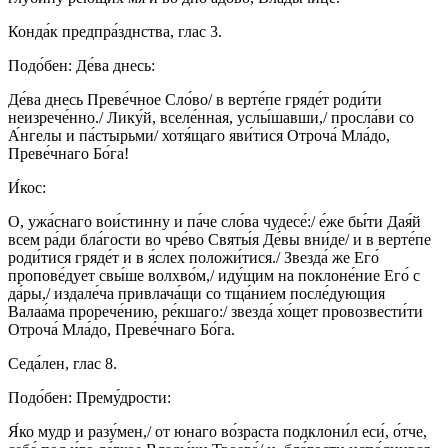
Конда́к предпра́зднства, глас 3.
Подо́бен: Де́ва днесь:
Де́ва днесь Преве́чное Сло́во/ в верте́пе гряде́т роди́ти
неизрече́нно./ Лику́й, вселе́нная, услы́шавши,/ просла́ви со
А́нгелы и па́стырьми/ хотя́щаго яви́тися Отроча́ Мла́до,
Преве́чнаго Бо́га!
И́кос:
О, ужа́снаго вои́стинну и па́че сло́ва чудесе́:/ е́же бы́ти Дая́й
всем ра́ди бла́гости во чре́во Святы́я Де́вы вни́де/ и в верте́пе
роди́тися гряде́т и в я́слех положи́тися./ Звезда́ же Его́
пропове́дует свы́ше волхво́м,/ иду́щим на поклоне́ние Его́ с
да́ры,/ издале́ча привлача́щи со тща́нием после́дующия
Валаа́ма прорече́нию, ре́кшаго:/ звезда́ хо́щет провозвести́ти
Отроча́ Мла́до, Преве́чнаго Бо́га.
Седа́лен, глас 8.
Подо́бен: Прему́дрости:
Я́ко мудр и разу́мен,/ от юнаго во́зраста подклони́л еси́, о́тче,