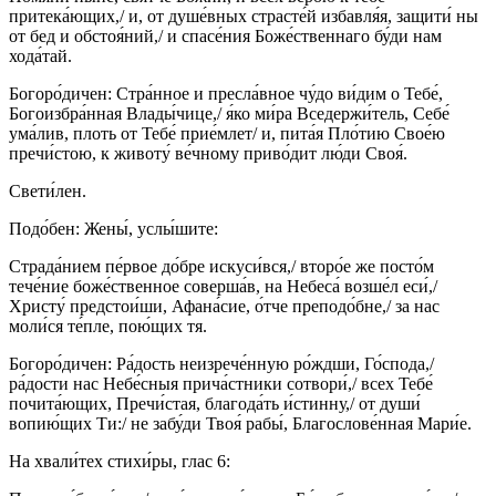
притека́ющих,/ и, от душе́вных страсте́й избавля́я, защити́ ны
от бед и обстоя́ний,/ и спасе́ния Боже́ственнаго бу́ди нам
хода́тай.
Богоро́дичен: Стра́нное и пресла́вное чу́до ви́дим о Тебе́,
Богоизбра́нная Влады́чице,/ я́ко ми́ра Вседержи́тель, Себе́
ума́лив, плоть от Тебе́ прие́млет/ и, пита́я Пло́тию Свое́ю
пречи́стою, к животу́ ве́чному приво́дит лю́ди Своя́.
Свети́лен.
Подо́бен: Жены́, услы́шите:
Страда́нием пе́рвое до́бре искуси́вся,/ второ́е же посто́м
тече́ние боже́ственное соверша́в, на Небеса́ возше́л еси́,/
Христу́ предстои́ши, Афана́сие, о́тче преподо́бне,/ за нас
моли́ся те́пле, пою́щих тя.
Богоро́дичен: Ра́дость неизрече́нную ро́ждши, Го́спода,/
ра́дости нас Небе́сныя прича́стники сотвори́,/ всех Тебе́
почита́ющих, Пречи́стая, благода́ть и́стинну,/ от души́
вопию́щих Ти:/ не забу́ди Твоя́ рабы́, Благослове́нная Мари́е.
На хвали́тех стихи́ры, глас 6: