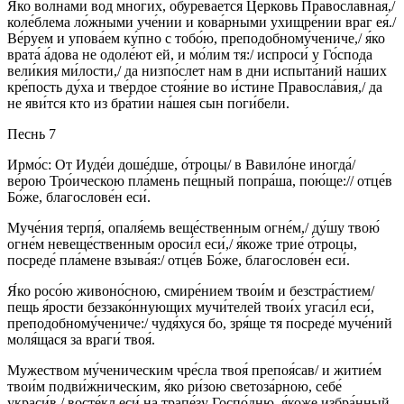
Я́ко во́лнами вод мно́гих, обурева́ется Це́рковь Правосла́вная,/
коле́блема ло́жными уче́нии и кова́рными ухищре́нии враг ея́./
Ве́руем и упова́ем ку́пно с тобо́ю, преподобному́чениче,/ я́ко
врата́ а́дова не одоле́ют ей, и мо́лим тя:/ испроси́ у Го́спода
вели́кия ми́лости,/ да низпо́слет нам в дни испыта́ний на́ших
кре́пость ду́ха и тве́рдое стоя́ние во и́стине Правосла́вия,/ да
не яви́тся кто из бра́тии на́шея сын поги́бели.
Песнь 7
Ирмо́с: От Иуде́и доше́дше, о́троцы/ в Вавило́не иногда́/
ве́рою Тро́ическою пла́мень пе́щный попра́ша, пою́ще:// отце́в
Бо́же, благослове́н еси́.
Муче́ния терпя́, опаля́емь веще́ственным огне́м,/ ду́шу твою́
огне́м невеще́ственным ороси́л еси́,/ я́коже трие́ о́троцы,
посреде́ пла́мене взыва́я:/ отце́в Бо́же, благослове́н еси́.
Я́ко росо́ю живоно́сною, смире́нием твои́м и безстра́стием/
пещь я́рости беззако́ннующих мучи́телей твои́х угаси́л еси́,
преподобному́чениче:/ чудя́хуся бо, зря́ще тя посреде́ муче́ний
моля́щася за враги́ твоя́.
Мужеством му́ченическим чре́сла твоя́ препоя́сав/ и житие́м
твои́м подви́жническим, я́ко ри́зою светоза́рною, себе́
украси́в,/ восте́кл еси́ на трапе́зу Госпо́дню, я́коже избра́нный,