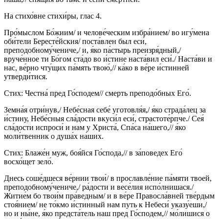
На стихо́вне стихи́ры, глас 4.
Про́мыслом Бо́жиим/ и челове́ческим избра́нием/ во игу́мена
оби́тели Бересте́йския/ поста́влен был еси́,
преподобному́чениче,/ и, я́ко па́стырь преизря́дный,/
вруче́нное ти Бо́гом ста́до во и́стине наста́вил еси́./ Наста́ви и
нас, ве́рно чту́щих па́мять твою́,// ка́ко в ве́ре и́стинней
утверди́тися.
Стих: Честна́ пред Го́сподем// смерть преподо́бных Его́.
Земна́я отри́нув,/ Небе́сная себе́ уготовля́я,/ я́ко страда́лец за
и́стину, Небе́сныя сла́дости вкуси́л еси́, страстоте́рпче./ Сея́
сла́дости испроси́ и нам у Христа́, Спа́са на́шего,// я́ко
моли́твенник о душа́х на́ших.
Стих: Блаже́н муж, боя́йся Го́спода,// в за́поведех Его́
восхо́щет зело́.
Днесь соше́дшеся ве́рнии твои́/ в прославле́ние па́мяти твоей,
преподобному́чениче,/ ра́дости и весе́лия испо́лнишася./
Житие́м бо твои́м пра́ведным/ и в ве́ре Правосла́вней тве́рдым
стоя́нием/ не то́кмо и́стинный нам путь к Небеси́ указу́еши,/
но и ны́не, я́ко предста́тель наш пред Го́сподем,// мо́лишися о