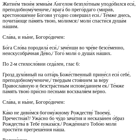
Житие́м твои́м земны́м А́нгелом безпло́тным уподо́бился еси́,
преподобному́чениче,/ врага́ бо прего́рдаго смири́в,
крестоноше́ние Бо́гови уго́дно соверши́л еси́./ Те́мже днесь,
почита́юще па́мять твою́, мо́лимся:/ моли́ спасти́ся душа́м
на́шим.
Сла́ва, и ны́не, Богоро́дичен:
Бо́га Сло́ва породила́ еси́,/ заче́нши во чре́ве безсе́менно,
неискусобра́чная Де́во,/ Того́ моли́ о душа́х на́ших.
По 2-м стихосло́вии седа́лен, глас 6:
Грозд духо́вный на олта́рь Боже́ственный прине́сл еси́ себе́,
преподобному́чениче,/ тве́рдым стоя́нием за ве́ру
Правосла́вную и безстра́стным испове́данием ея́./ Те́мже
па́мять твою́ при́сно пе́сньми восхваля́ем ве́рно.
Сла́ва, и ны́не, Богоро́дичен:
Ка́ко не диви́мся богому́жному Рождеству́ Твоему́,
Пречестна́я?/ Ужа́сно бо чу́до зача́тия и несказа́нен о́браз
Рождества́ в Тебе́ показа́ся./ Рожде́ннаго Тобо́ю моли́
прости́ти прегреше́ния на́ша.