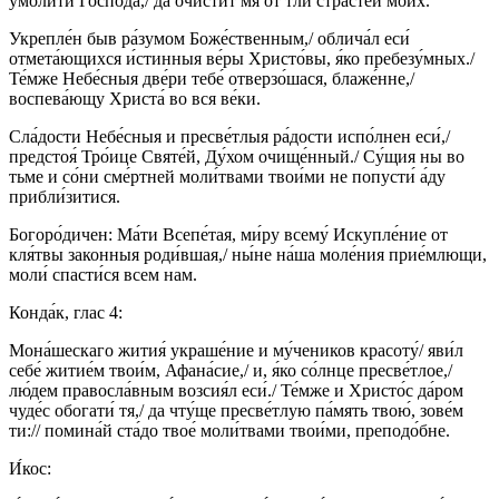
умоли́ти Го́спода,/ да очи́стит мя от тли страсте́й мои́х.
Укрепле́н быв ра́зумом Боже́ственным,/ облича́л еси́
отмета́ющихся и́стинныя ве́ры Христо́вы, я́ко пребезу́мных./
Те́мже Небе́сныя две́ри тебе́ отверзо́шася, блаже́нне,/
воспева́ющу Христа́ во вся ве́ки.
Сла́дости Небе́сныя и пресве́тлыя ра́дости испо́лнен еси́,/
предстоя́ Тро́ице Святе́й, Ду́хом очище́нный./ Су́щия ны во
тьме и со́ни сме́ртней моли́твами твои́ми не попусти́ а́ду
прибли́зитися.
Богоро́дичен: Ма́ти Всепе́тая, ми́ру всему́ Искупле́ние от
кля́твы законныя роди́вшая,/ ны́не на́ша моле́ния прие́млющи,
моли́ спасти́ся всем нам.
Конда́к, глас 4:
Мона́шескаго жития́ украше́ние и му́чеников красоту́/ яви́л
себе́ житие́м твои́м, Афана́сие,/ и, я́ко со́лнце пресве́тлое,/
лю́дем правосла́вным возсия́л еси́./ Те́мже и Христо́с да́ром
чуде́с обогати́ тя,/ да чту́ще пресве́тлую па́мять твою́, зове́м
ти:// помина́й ста́до твое́ моли́твами твои́ми, преподо́бне.
И́кос: