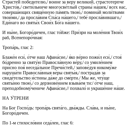
Страсте́й победи́телю,/ во́ине за ве́ру вели́кий, страстоте́рпче
Христо́в,/ свети́льниче многосве́тлый страны́ на́шея,/ всех нас,
соверша́ющих свяще́нную па́мять твою́,/ помина́й моли́твами
твои́ми,/ да просла́вим Спа́са на́шего,/ тебе́ просла́вившаго,/
Еди́наго во святы́х Свои́х Бо́га на́шего.
И ны́не, Богоро́дичен, глас то́йже: При́зри на моле́ния Твои́х
раб, Всенепоро́чная:
Тропа́рь, глас 2:
Блаже́н еси́, о́тче наш Афана́сие,/ я́ко ве́рно пожи́л еси́,/ стоя́
бо́дренно за святу́ю Правосла́вную ве́ру,/ со умиле́нием
при́сно поя́ неседа́льное Пречи́стей,/ запове́дуя никому́же
наруша́ти Правосла́вныя ве́ры святы́я,/ пострада́в за
свиде́тельство и́стины да́же до сме́рти./ Мы же, чту́ще
святы́ню твою́,/ со дерзнове́нием взыва́ем ти:/ о́тче наш,
преподобному́чениче Афана́сие,// похвало́ и украше́ние на́ше.
НА У́ТРЕНИ
На Бог Госпо́дь: тропа́рь свята́го, два́жды. Сла́ва, и ны́не,
Богоро́дичен.
По 1-м стихосло́вии седа́лен, глас 6: