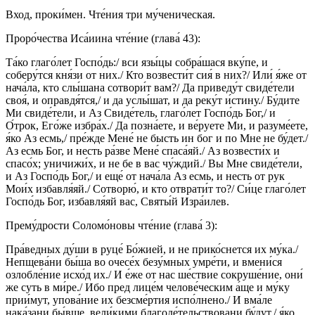
Вход, проки́мен. Чте́ния три му́ченическая.
Проро́чества Иса́иина чте́ние (глава́ 43):
Та́ко глаго́лет Госпо́дь:/ вси язы́цы собра́шася вку́пе, и
соберу́тся кня́зи от них./ Кто возвести́т сия́ в них?/ Или́ я́же от
нача́ла, кто слы́шана сотвори́т вам?/ Да приведу́т свиде́тели
своя́, и оправдя́тся,/ и да услы́шат, и да реку́т и́стину./ Бу́дите
Ми свиде́тели, и Аз Свиде́тель, глаго́лет Госпо́дь Бог,/ и
О́трок, Его́же избра́х./ Да позна́ете, и ве́руете Ми, и разуме́ете,
я́ко Аз есмь,/ пре́жде Мене́ не бысть ин бог и по Мне не бу́дет./
Аз есмь Бог, и несть ра́зве Мене́ спаса́яй./ Аз возвести́х и
спасо́х; уничижи́х, и не бе в вас чу́ждий./ Вы Мне свиде́тели,
и Аз Госпо́дь Бог,/ и еще́ от нача́ла Аз есмь, и несть от рук
Мои́х избавля́яй./ Сотворю́, и кто отврати́т то?/ Си́це глаго́лет
Госпо́дь Бог, избавля́яй вас, Святы́й Изра́илев.
Прему́дрости Соломо́новы чте́ние (глава́ 3):
Пра́ведных ду́ши в руце́ Бо́жией, и не прико́снется их му́ка./
Непщева́ни бы́ша во очесе́х безу́мных умре́ти, и вмени́ся
озлобле́ние исхо́д их./ И е́же от нас ше́ствие сокруше́ние, они́
же суть в ми́ре./ Ибо пред лице́м челове́ческим а́ще и му́ку
прии́мут, упова́ние их безсме́ртия испо́лнено./ И вма́ле
нака́зани бы́вше, вели́кими благоде́тельствовани бу́дут,/ я́ко