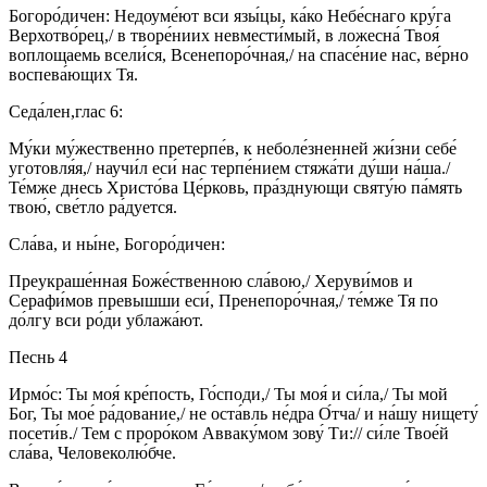
Богоро́дичен: Недоуме́ют вси язы́цы, ка́ко Небе́снаго кру́га
Верхотво́рец,/ в творе́ниих невмести́мый, в ложесна́ Твоя́
воплощаемь всели́ся, Всенепоро́чная,/ на спасе́ние нас, ве́рно
воспева́ющих Тя.
Седа́лен,глас 6:
Му́ки му́жественно претерпе́в, к неболе́зненней жи́зни себе́
уготовля́я,/ научи́л еси́ нас терпе́нием стяжа́ти ду́ши на́ша./
Те́мже днесь Христо́ва Це́рковь, пра́зднующи святу́ю па́мять
твою́, све́тло ра́дуется.
Сла́ва, и ны́не, Богоро́дичен:
Преукраше́нная Боже́ственною сла́вою,/ Херуви́мов и
Серафи́мов превышши еси́, Пренепоро́чная,/ те́мже Тя по
до́лгу вси ро́ди ублажа́ют.
Песнь 4
Ирмо́с: Ты моя́ кре́пость, Го́споди,/ Ты моя́ и си́ла,/ Ты мой
Бог, Ты мое́ ра́дование,/ не оста́вль не́дра О́тча/ и на́шу нищету́
посети́в./ Тем с проро́ком Авваку́мом зову́ Ти:// си́ле Твое́й
сла́ва, Человеколю́бче.