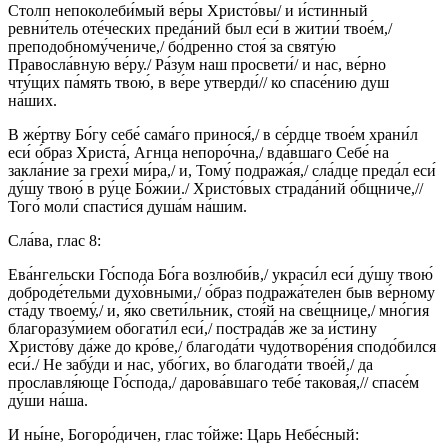
Столп непоколеби́мый ве́ры Христо́вы/ и и́стинный
ревни́тель оте́ческих преда́ний был еси́ в житии́ твое́м,/
преподобному́чениче,/ бо́дренно стоя́ за святу́ю
Правосла́вную ве́ру./ Ра́зум наш просвети́/ и нас, ве́рно
чту́щих па́мять твою́, в ве́ре утверди́// ко спасе́нию душ
на́ших.
В же́ртву Бо́гу себе́ сама́го принося́,/ в се́рдце твое́м храни́л
еси́ о́браз Христа́, Агнца непоро́чна,/ вда́вшаго Себе́ на
закла́ние за грехи́ ми́ра,/ и, Тому́ подража́я,/ сла́дце преда́л еси́
ду́шу твою́ в ру́це Бо́жии./ Христо́вых страда́ний о́бщниче,//
Того́ моли́ спасти́ся душа́м на́шим.
Сла́ва, глас 8:
Ева́нгельски Го́спода Бо́га возлюби́в,/ украси́л еси́ ду́шу твою́
доброде́тельми духо́вными,/ о́браз подража́телен быв ве́рному
ста́ду твоему́,/ и, я́ко свети́льник, стоя́й на све́щнице,/ мно́гия
благоразу́мием обогати́л еси́,/ пострада́в же за и́стину
Христо́ву да́же до кро́ве,/ благода́ти чудотворе́ния сподо́бился
еси́./ Не забу́ди и нас, убо́гих, во благода́ти твое́й,/ да
прославля́юще Го́спода,/ дарова́вшаго тебе́ такова́я,// спасе́м
ду́ши на́ша.
И ны́не, Богоро́дичен, глас то́йже: Царь Небе́сный: