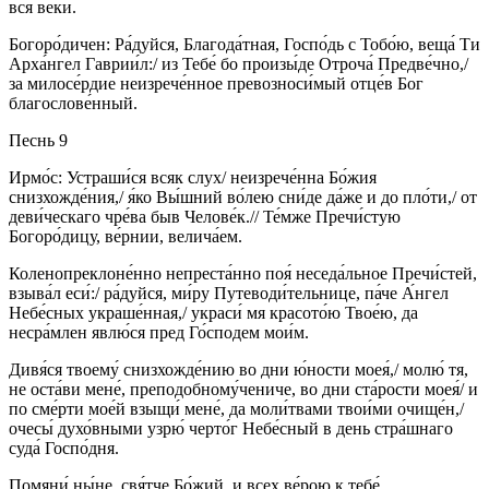
вся ве́ки.
Богоро́дичен: Ра́дуйся, Благода́тная, Госпо́дь с Тобо́ю, веща́ Ти
Арха́нгел Гаврии́л:/ из Тебе́ бо произы́де Отроча́ Предве́чно,/
за милосе́рдие неизрече́нное превозноси́мый отце́в Бог
благослове́нный.
Песнь 9
Ирмо́с: Устраши́ся всяк слух/ неизрече́нна Бо́жия
снизхожде́ния,/ я́ко Вы́шний во́лею сни́де да́же и до пло́ти,/ от
деви́ческаго чре́ва быв Челове́к.// Те́мже Пречи́стую
Богоро́дицу, ве́рнии, велича́ем.
Коленопреклоне́нно непреста́нно поя́ неседа́льное Пречи́стей,
взыва́л еси́:/ ра́дуйся, ми́ру Путеводи́тельнице, па́че А́нгел
Небе́сных украше́нная,/ украси́ мя красото́ю Твое́ю, да
несра́млен явлю́ся пред Го́сподем мои́м.
Дивя́ся твоему́ снизхожде́нию во дни ю́ности моея́,/ молю́ тя,
не оста́ви мене́, преподобному́чениче, во дни ста́рости моея́/ и
по сме́рти мое́й взыщи́ мене́, да моли́твами твои́ми очище́н,/
очесы́ духо́вными узрю́ черто́г Небе́сный в день стра́шнаго
суда́ Госпо́дня.
Помяни́ ны́не, свя́тче Бо́жий, и всех ве́рою к тебе́