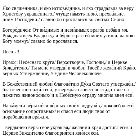
Я́ко свяще́нника, и я́ко испове́дника, и я́ко страда́льца за ве́ру
Христо́ву украше́ннаго,/ чту́ще па́мять твою́, прехва́льне,
пои́м Го́сподеви:/ сла́вно бо просла́вися во святы́х Свои́х.
Богоро́дичен: От ви́димых и неви́димых враго́в изба́ви мя,
Ро́ждшая всех Влады́ку,/ и бу́рю страсте́й мои́х ути́ши, да пою́
Бо́гу моему́:/ сла́вно бо просла́вися.
Песнь 3
Ирмо́с: Небеснаго кру́га/ Верхотво́рче, Го́споди,/ и Це́ркве
Зижди́телю,/ Ты мене́ утверди́ в любви́ Твое́й,/ жела́ний Кра́ю,
ве́рных Утвержде́ние, // Еди́не Человеколю́бче.
В Боже́ственней любви́ благода́тию Ду́ха Святаго утвержде́н,/
благоче́стно пожи́л еси́, утвержда́я слове́сное ста́до твое́ на
па́житех живоно́сных/ и в Небе́сную огра́ду мно́гия ввел еси́.
На ка́мени ве́ры но́ги ве́рных твои́х водрузи́в,/ поколеба́л еси́
основа́ние сопроти́вных/ и спасл еси́ лю́ди твоя́ от
порабоще́ния вра́жия.
Тверды́нею ве́ры себе́ украша́я,/ жела́ний кра́я дости́гл еси́/ и
Це́ркве Зижди́телю благоприя́тен яви́лся еси́.