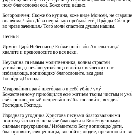
поя́:/ благослове́н еси́, Бо́же оте́ц на́ших.
Богоро́дичен: Я́коже бо купина́, ю́же ви́де Моисе́й, не сгара́ше
опаля́ема,/ та́ко Де́ва неопа́льно пребыла́ еси́, Пра́вды Со́лнце
во чре́ве заче́ншая./ Того́ моли́ спасти́ся душа́м на́шим.
Песнь 8
Ирмо́с: Царя́ Небеснаго,/ Его́же пою́т во́и Ангельстии,//
хвали́те и превозноси́те во вся ве́ки.
Неусы́пна тя и́мамы моли́твенника, во́лны страсте́й
утиша́юща,/ печа́ли утоля́юща и лю́тых вся́ческих нас
избавля́юща, вопию́щих:/ благослови́те, вся дела́
Госпо́дня,Го́спода.
Мудрова́ния врага́ прего́рдаго в себе́ уби́в,/ уму́
Боже́ственному приобщи́лся еси́/ житие́м твои́м чи́стым и ума́
све́тлостию, зовы́й непреста́нно:/ благослови́те, вся дела́
Госпо́дня, Го́спода.
Изря́днаго уго́дника Христо́ва пе́сньми благохва́льными
почти́м,/ я́ко испо́лнена я́ве благода́ти и Боже́ственными
сия́ньми преукра́шена,/ Изба́вителю Бо́гу вопию́ща:/ де́ти,
благослови́те, свяще́нницы, воспо́йте, лю́дие, превозноси́те во