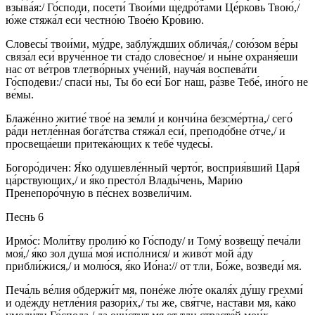
взыва́я:/ Го́споди, посети́ Твои́ми щедро́тами Це́рковь Твою́,/
ю́же стяжа́л еси́ честно́ю Твое́ю Кро́вию.
Словесы́ твои́ми, му́дре, заблу́ждших облича́я,/ сою́зом ве́ры
связа́л еси́ вруче́нное ти ста́до слове́сное/ и ны́не охраня́еши
нас от ве́тров тлетво́рных уче́ний, науча́я воспева́ти
Го́сподеви:/ спаси́ ны, Ты бо еси́ Бог наш, ра́зве Тебе́, ино́го не
ве́мы.
Блаже́нно житие́ твое́ на земли́ и кончи́на безсме́ртна,/ сего́
ра́ди нетле́нная бога́тства стяжа́л еси́, преподо́бне о́тче,/ и
просвеща́еши притека́ющих к тебе́ чудесы́.
Богоро́дичен: Я́ко одушевле́нный черто́г, восприя́вший Царя́
ца́рствующих,/ и я́ко престо́л Влады́чень, Мари́ю
Пренепоро́чную в пе́снех возвели́чим.
Песнь 6
Ирмо́с: Моли́тву пролию́ ко Го́споду/ и Тому́ возвещу́ печа́ли
моя́,/ я́ко зол душа́ моя́ испо́лнися/ и живо́т мой а́ду
прибли́жися,/ и молю́ся, я́ко Ио́на:// от тли, Бо́же, возведи́ мя.
Печа́ль ве́лия обдержи́т мя, поне́же лю́те окаля́х ду́шу грехми́
и оде́жду нетле́ния разори́х,/ ты же, свя́тче, наста́ви мя, ка́ко