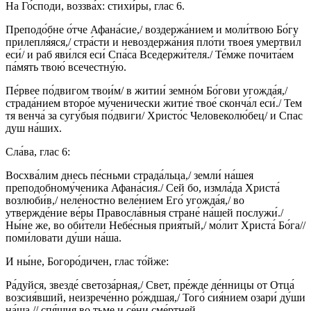
На Го́споди, воззва́х: стихи́ры, глас 6.
Преподо́бне о́тче Афана́сие,/ воздержа́нием и моли́твою Бо́гу
прилепля́яся,/ стра́сти и невоздержа́ния пло́ти твоея умертви́л
еси́/ и раб яви́лся еси́ Спа́са Вседержи́теля./ Те́мже почита́ем
па́мять твою́ всечестну́ю.
Пе́рвее по́двигом твои́м/ в житии́ земно́м Бо́гови угожда́я,/
страда́нием второ́е му́ченически житие́ твое́ сконча́л еси́./ Тем
тя венча́ за сугу́быя по́двиги/ Христо́с Человеколю́бец/ и Спас
душ на́ших.
Сла́ва, глас 6:
Восхва́лим днесь пе́сньми страда́льца,/ земли́ на́шея
преподобному́ченика Афана́сия./ Сей бо, измла́да Христа́
возлюби́в,/ неле́ностно веле́нием Его́ угожда́я,/ во
утвержде́ние ве́ры Правосла́вныя стране́ на́шей послужи́./
Ны́не же, во оби́тели Небе́сныя прия́тый,/ мо́лит Христа́ Бо́га//
поми́ловати ду́ши на́ша.
И ны́не, Богоро́дичен, глас то́йже:
Ра́дуйся, звезде́ светоза́рная,/ Свет, пре́жде де́нницы от Отца́
возсия́вший, неизрече́нно ро́ждшая,/ Того́ сия́нием озари́ ду́ши
на́ша,// спя́щия во тьме и се́ни сме́ртней.