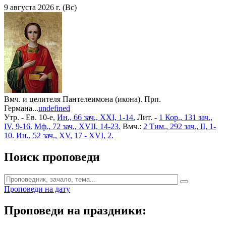
9 августа 2026 г. (Вс)
Вмч. и целителя Пантелеимона (икона). Прп.
Германа...
undefined
Утр. - Ев. 10-е,
Ин., 66 зач., XXI, 1-14.
Лит. -
1 Кор., 131 зач.,
IV, 9-16.
Мф., 72 зач., XVII, 14-23.
Вмч.:
2 Тим., 292 зач., II, 1-
10.
Ин., 52 зач., XV, 17 - XVI, 2.
Поиск проповеди
Проповеди на дату
Проповеди на праздники: