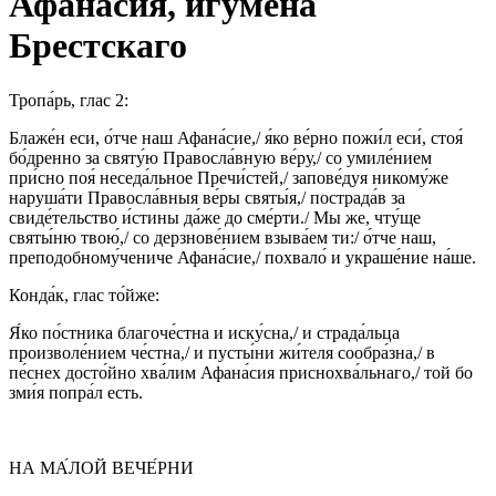
Афанасия, игумена
Брестскаго
Тропа́рь, глас 2:
Блаже́н еси, о́тче наш Афана́сие,/ я́ко ве́рно пожи́л еси́, стоя́
бо́дренно за святу́ю Правосла́вную ве́ру,/ со умиле́нием
при́сно поя́ неседа́льное Пречи́стей,/ запове́дуя никому́же
наруша́ти Правосла́вныя ве́ры святы́я,/ пострада́в за
свиде́тельство и́стины да́же до сме́рти./ Мы же, чту́ще
святы́ню твою́,/ со дерзнове́нием взыва́ем ти:/ о́тче наш,
преподобному́чениче Афана́сие,/ похвало́ и украше́ние на́ше.
Конда́к, глас то́йже:
Я́ко по́стника благоче́стна и иску́сна,/ и страда́льца
произволе́нием че́стна,/ и пусты́ни жи́теля сообра́зна,/ в
пе́снех досто́йно хва́лим Афана́сия приснохва́льнаго,/ той бо
зми́я попра́л есть.
НА МА́ЛОЙ ВЕЧЕ́РНИ