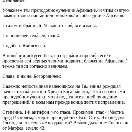
Велича́ние:
Ублажа́ем тя,/ преподобному́чениче Афана́сие,/ и чтим святу́ю
па́мять твою́,/ наста́вниче мона́хов// и собесе́дниче А́нгелов.
Псало́м избра́нный: Услы́шите сия́, вси язы́цы:
По полиеле́и седа́лен, глас 4.
Подо́бен: Яви́лся еси́:
В поще́нии иску́сен быв, во страда́нии просия́л еси́/ и
просвети́л еси́ ве́рныя твои́ми по́двиги, блаже́нне Афана́сие,/
те́мже тя вси согла́сно велича́ем.
Сла́ва, и ны́не, Богоро́дичен:
Наде́ждо непосты́дная наде́ющихся на Тя,/ еди́на ро́ждшая
па́че естества́ пло́тию Христа́ Бо́га на́шего,/ Того́ со святы́ми
преподобному́ченики моли́ пода́ти вселе́нней очище́ние
прегреше́ний/ и всем нам пре́жде конца́ жития́ исправле́ние.
Степе́нна, 1-й антифо́н 4-го гла́са. Проки́мен, глас 4: Честна́
пред Го́сподем,/ смерть преподо́бных Его́. Стих: Что возда́м
Го́сподеви о всех, я́же воздаде́ ми? Вся́кое дыха́ние: Ева́нгелие
от Матфе́я, зача́ло 43.