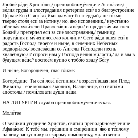
Любве́ ра́ди Христо́вы,/ преподобному́чениче Афана́сие,/
ве́лия труды́ и злострада́ния претерпе́л еси́/ во благоустрое́ние
Це́ркве Его́ Святы́я./ Я́ко адама́нт бо тве́рдый,/ не то́кмо
тве́рдо стоя́л еси́ за и́стину,/ но, я́ко испове́дник,/ неуста́нно
облича́я хули́тели Правосла́вныя ве́ры/ и предрека́я им гнев
Бо́жий,/ претерпе́л еси́ за сие́ злострада́ния,/ темни́цу,
поруга́ния и му́ченическую кончи́ну./ Сего́ ра́ди вшел еси́ в
ра́дость Го́спода твоего́/ и ны́не, в селе́ниих Небе́сных
водвори́лся,/ воспева́еши со А́нгелы Го́сподеви песнь
хвале́бную./ Испроси́ нам у Го́спода ве́лия ми́лости,/ да и мы в
бу́дущем ве́це// воспое́м ку́пно с тобо́ю хвалу́ Бо́гу.
И ны́не, Богоро́дичен, глас то́йже:
Богоро́дице, Ты еси́ лоза́ и́стинная,/ возрасти́вшая нам Плод
Живота́,/ Тебе́ мо́лимся:/ моли́ся, Влады́чице, со святы́ми
апо́столы,/ поми́ловати ду́ши на́ша.
НА ЛИТУРГИ́И слу́жба преподобному́ченическая.
Моли́тва
О вели́кий уго́дниче Христо́в, святы́й преподобному́чениче
Афана́сие! К тебе́ мы, гре́шнии и смире́ннии, я́ко к те́плому
на́шему засту́пнику и ско́рому помо́щнику, моли́твенно