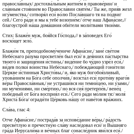
правосла́вных/ достохва́льным житие́м в правове́рии/ и
сла́вным стоя́нием во Правосла́вии святе́м./ Ты же, прия́в жезл
игу́менства,/ сотворя́л еси́ во́лю Посла́вшаго тя на по́двиг
сей./ Сего́ ра́ди и мы к тебе́ возопие́м:/ о́тче наш Афана́сие,//
благоустро́й на́ша дома́шния оби́тели моли́твами твои́ми.
Стих: Блаже́н муж, боя́йся Го́спода,// в за́поведех Его́
восхо́щет зело́.
Блажи́м тя, преподобному́чениче Афана́сие,/ зане́ све́том
Небе́снаго ра́зума просветле́н был еси́/ в дея́ниих па́стырства
твоего́ и защище́ния и́стины,/ виде́ние бо чу́дно узре́л еси́,/
ви́дев полки́ во́инства Небе́снаго,/ побежда́ющий гони́тели
Це́ркве и́стинныя Христо́вы,/ и, я́ко муж богобоя́зливый,
упова́нием на Бо́га себе́ ополчи́в,/ возста́л еси́ проти́ву враго́в
ве́ры Правосла́вныя,/ не устраши́вся ни темни́цею, ни у́зами,/
ни муче́ниями, ни сме́ртию,/ но вся сия́ претерпе́в,/ вене́ц
побе́дный от Бо́га восприя́л еси́./ Сего́ ра́ди мо́лим тя:/ моля́
Христа́ Бо́га/ огради́ти Це́рковь на́шу от наве́тов вра́жиих.
Сла́ва, глас 4:
Отче Афана́сие,/ пострада́в за испове́дание ве́ры,/ ра́дость
пресве́тлую и пречестну́ю сла́ву насле́довал еси́/ и Вы́шняго
гра́да Иерусали́ма и ве́чных благ сонасле́дник яви́лся еси́./