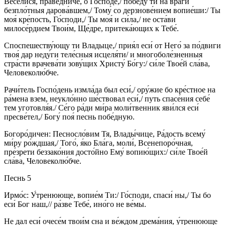
Весели́ся, пра́ведниче, о Го́споде,/ побе́ду ти на враги́
безпло́тныя дарова́вшем,/ Тому́ со дерзнове́нием вопие́ши:/ Ты
моя́ кре́пость, Го́споди,/ Ты моя́ и си́ла,/ не оста́ви
милосе́рдием Твои́м, Ще́дре, притека́ющих к Тебе́.
Споспешеству́ющу ти Владыце,/ прия́л еси́ от Него́ за по́двиги
твоя́ дар неду́ги теле́сныя исцеля́ти/ и многоболе́зненныя
стра́сти врачева́ти зову́щих Христу́ Бо́гу:/ си́ле Твое́й сла́ва,
Человеколю́бче.
Рачи́тель Госпо́день измла́да был еси́,/ ору́жие бо кре́стное на
ра́мена взем, неукло́нно ше́ствовал еси́,/ путь спасе́ния себе́
тем уготовля́я./ Се́го ра́ди ми́ра моли́твенник яви́лся еси́
пресве́тел,/ Богу́ поя́ песнь побе́дную.
Богоро́дичен: Песносло́вим Тя, Влады́чице, Ра́дость всему́
ми́ру ро́ждшая,/ Того́, я́ко Бла́га, моли́, Всенепоро́чная,
пре́зрети беззако́ния досто́йно Ему́ вопию́щих:/ си́ле Твое́й
сла́ва, Человеколю́бче.
Песнь 5
Ирмо́с: У́тренююще, вопие́м Ти:/ Го́споди, спаси́ ны,/ Ты бо
еси́ Бог наш,// ра́зве Тебе́, ино́го не ве́мы.
Не дал еси́ очесе́м твои́м сна и ве́ждом дрема́ния, у́тренююще