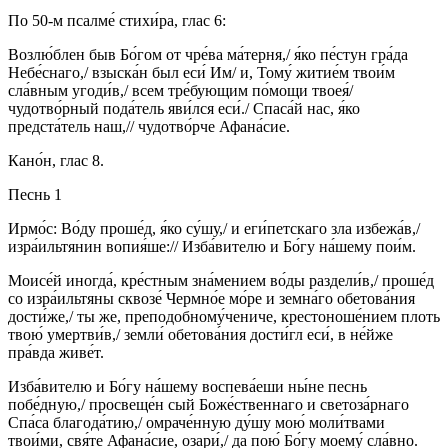
По 50-м псалме́ стихи́ра, глас 6:
Возлю́блен быв Бо́гом от чре́ва ма́терня,/ я́ко пе́стун гра́да
Небе́снаго,/ взыска́н был еси́ Им/ и, Тому́ житие́м твои́м
сла́вным угоди́в,/ всем тре́бующим по́мощи твоея́/
чудотво́рный пода́тель яви́лся еси́./ Спаса́й нас, я́ко
предста́тель наш,// чудотво́рче Афана́сие.
Кано́н, глас 8.
Песнь 1
Ирмо́с: Во́ду проше́д, я́ко су́шу,/ и еги́петскаго зла избежа́в,/
изра́ильтянин вопия́ше:// Изба́вителю и Бо́гу на́шему пои́м.
Моисе́й иногда́, кре́стным зна́мением во́ды раздели́в,/ проше́д
со изра́ильтяны сквозе́ Чермно́е мо́ре и земна́го обетова́ния
дости́же,/ ты же, преподобному́чениче, крестоноше́нием плоть
твою́ умертви́в,/ земли́ обетова́ния дости́гл еси́, в не́йже
пра́вда живе́т.
Изба́вителю и Бо́гу на́шему воспева́еши ны́не песнь
побе́дную,/ просвеще́н сый Боже́ственнаго и светоза́рнаго
Спа́са благода́тию,/ омраче́нную ду́шу мою́ моли́твами
твои́ми, свя́те Афана́сие, озари́,/ да пою́ Бо́гу моему́ сла́вно.