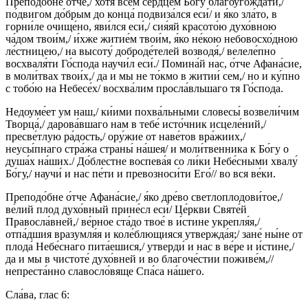
Преподо́бне о́тче,/ хотя́ всем се́рдцем Бо́гу благоугожда́ти,/
по́двигом до́брым до конца́ подвиза́лся еси́/ и я́ко зла́то, в
горни́ле очище́но, яви́лся еси́,/ сия́яй красото́ю духо́вною
ча́дом твои́м,/ и́хже житие́м твои́м, я́ко не́кою небовосхо́дною
ле́стницею,/ на высоту́ доброде́телей возводя́,/ велеле́пно
восхваля́ти Го́спода научи́л еси́./ Помина́й нас, о́тче Афана́сие,
в моли́твах твои́х,/ да и мы не то́кмо в житии́ сем,/ но и ку́пно
с тобо́ю на Небесе́х/ восхва́лим просла́вльшаго тя Го́спода.
Недоуме́ет ум наш,/ ки́ими похва́льными словесы́ возвели́чим
Творца́,/ дарова́вшаго нам в тебе́ исто́чник исцеле́ний,/
пресве́тлую ра́дость,/ ору́жие от наве́тов вра́жиих,/
неусы́пнаго стра́жа страны́ на́шея/ и моли́твенника к Бо́гу о
душа́х на́ших./ До́блестне воспева́я со ли́ки Небе́сными хвалу́
Бо́гу,/ научи́ и нас пе́ти и превозноси́ти Его́// во вся ве́ки.
Преподо́бне о́тче Афана́сие,/ я́ко дре́во светлоплодови́тое,/
ве́лий плод духо́вный прине́сл еси́/ Це́ркви Святе́й
Правосла́вней,/ ве́рное ста́до твое́ в и́стине укрепля́я,/
отпа́дшия вразумля́я и коле́блющияся утвержда́я;/ зане́ ны́не от
плода́ Небе́снаго пита́ешися,/ утверди́ и нас в ве́ре и и́стине,/
да и мы в чистоте́ духо́вней и во благоче́стии поживе́м,//
непреста́нно славосло́вяще Спа́са на́шего.
Сла́ва, глас 6: