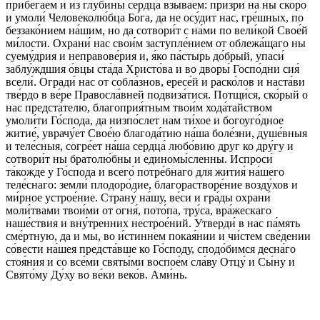
прибега́ем и из глубины́ се́рдца взыва́ем: при́зри на ны ско́ро
и умоли́ Человеколю́бца Бо́га, да не осу́дит нас, гре́шных, по
беззако́нием на́шим, но да сотвори́т с на́ми по вели́кой Свое́й
ми́лости. Охрани́ нас свои́м заступле́нием от облежа́щаго ны
суему́дрия и неправове́рия и, я́ко па́стырь до́брый, упаси́
заблу́ждшия о́вцы ста́да Христо́ва и во дворы́ Госпо́дни сия́
всели́. Огради́ нас от собла́знов, ересе́й и раско́лов и наста́ви
тве́рдо в ве́ре Правосла́вней подвиза́тися. Потщи́ся, ско́рый о
нас предста́телю, благоприя́тным твои́м хода́тайством
умоли́ти Го́спода, да низпо́слет нам ти́хое и богоуго́дное
житие́, уврачу́ет Свое́ю благода́тию на́ша боле́зни, душе́вныя
и теле́сныя, согре́ет на́ша сердца́ любо́вию друг ко дру́гу и
сотвори́т ны братолю́бны и единомы́сленны. Испроси́
та́кожде у Го́спода и всего́ потре́бнаго для жития́ на́шего
теле́снаго: земли́ плодоро́дие, благорастворе́ние возду́хов и
ми́рное устрое́ние. Страну́ на́шу, ве́си и гра́ды охрани́
моли́твами твои́ми от огня́, пото́па, тру́са, вра́жескаго
наше́ствия и вну́тренних нестрое́ний. Утверди́ в нас па́мять
сме́ртную, да и мы, во и́стиннем покая́нии и чи́стем све́дении
со́вести на́шея предста́вше ко Го́споду, сподо́бимся десна́го
стоя́ния и со все́ми святы́ми воспое́м сла́ву Отцу́ и Сы́ну и
Свято́му Ду́ху во ве́ки веко́в. Ами́нь.