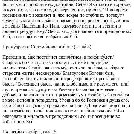
Бог искуси́ я и обре́те их досто́йны Себе́./ Я́ко зла́то в горни́ле,
искуси́ их и, я́ко всепло́дие же́ртвенное, прия́т я./ И во вре́мя
посеще́ния их возсия́ют и, я́ко и́скры по сте́блию, потеку́т./
Су́дят язы́ком и облада́ют людьми́, и воцари́тся Госпо́дь в них
во ве́ки./ Наде́ющийся Нань разуме́ют и́стину, и ве́рнии в
любви́ пребу́дут Ему́./ Яко благода́ть и ми́лость в преподо́бных
Его́, и посеще́ние во избра́нных Его́.
Прему́дрости Соломо́новы чте́ние (глава́ 4):
Пра́ведник, а́ще пости́гнет сконча́тися, в поко́и бу́дет./
Ста́рость бо честна́ не многоле́тна, ниже́ в числе́ лет
исчита́ется./ Седи́на же есть му́дрость челове́ком, и во́зраст
ста́рости житие́ нескве́рное./ Благоуго́ден Бо́гови быв,
возлю́блен бысть, и живы́й посреде́ гре́шник преста́влен
бысть./ Восхище́н бысть, да не зло́ба измени́т ра́зума его́, или́
лесть прельсти́т ду́шу его́./ Раче́ние бо зло́бы помрача́ет
до́брая, и паре́ние по́хоти пременя́ет ум незло́бив./ Сконча́вся
вма́ле, испо́лни ле́та до́лга. Уго́дна бо бе Го́сподеви душа́ его́,
сего́ ра́ди потща́ся от среды́ лука́вствия./ Лю́дие же ви́девше и
не разуме́вше, ниже́ поло́жше в помышле́нии таково́е./ Яко
благода́ть и ми́лость в преподо́бных Его́, и посеще́ние во
избра́нных Его́.
На лити́и стихи́ры, глас 2: