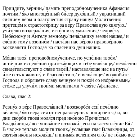
Прииди́те, ве́рнии,/ па́мять преподобному́ченика Афана́сия
почти́м,/ я́ко многоце́нный би́сер духо́вный,/ украси́вший
сия́нием ве́ры и благоче́стия страну́ на́шу./ Моли́твенно
притеце́м к страстоте́рпцу за ве́ру Правосла́вную святу́ю,/
учи́телю воздержа́ния, исто́чнику умиле́ния,/ челове́ку
Небе́сному и А́нгелу земно́му,/ печа́льнику земли́ на́шея,/ и
сле́зно тому́ возопие́м:/ наста́ви нас ве́рою правове́рною
восхваля́ти Го́спода// ко спасе́нию душ на́ших.
Мо́щи твоя́, преподобному́чениче, по успе́нии твое́м/
исто́чник исцеле́ний притека́ющих к тебе́ явля́юще,/ немо́лчно
свиде́тельствуют о сла́ве твое́й,/ наставля́юще нас на путь,/
и́же есть к животу́ и благоче́стию,/ и веща́юще:/ возлюби́те
Го́спода и обря́щете сла́ву ве́чную/ и поко́й со избра́нными,/
его́же да улучи́м твои́ми моли́твами,// свя́те Афана́сие.
Сла́ва, глас 2:
Ревну́я о ве́ре Правосла́вней,/ возскорбе́л еси́ печа́лию
ве́лиею,/ я́ко ве́ра сия́ от неправове́рных попира́ется,/ и, во
дни ско́рби твоея́ моля́ся пред ико́ною Пречи́стыя
Влады́чицы,/ все упова́ние возложи́л еси́ на заступле́ние Ея́./
В час же те́плых моли́тв твои́х,/ услы́шав глас Влады́чицы, от
святы́я ико́ны исходя́щ,/ и внима́я веле́ниям его́,/ не то́кмо все