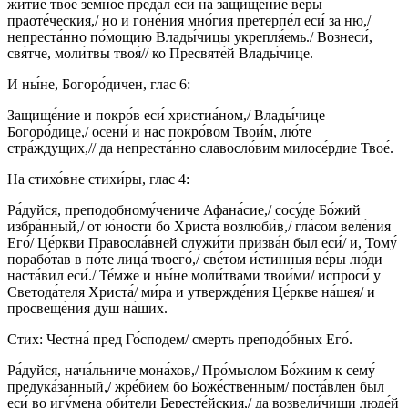
житие́ твое́ земно́е пре́дал еси́ на защище́ние ве́ры
праоте́ческия,/ но и гоне́ния мно́гия претерпе́л еси́ за ню,/
непреста́нно по́мощию Влады́чицы укрепля́емь./ Вознеси́,
свя́тче, моли́твы твоя́// ко Пресвяте́й Влады́чице.
И ны́не, Богоро́дичен, глас 6:
Защище́ние и покро́в еси́ христиа́ном,/ Влады́чице
Богоро́дице,/ осени́ и нас покро́вом Твои́м, лю́те
стра́ждущих,// да непреста́нно славосло́вим милосе́рдие Твое́.
На стихо́вне стихи́ры, глас 4:
Ра́дуйся, преподобному́чениче Афана́сие,/ сосу́де Бо́жий
избра́нный,/ от ю́ности бо Христа́ возлюби́в,/ гла́сом веле́ния
Его́/ Це́ркви Правосла́вней служи́ти призва́н был еси́/ и, Тому́
порабо́тав в по́те лица́ твоего́,/ све́том и́стинныя ве́ры лю́ди
наста́вил еси́./ Те́мже и ны́не моли́твами твои́ми/ испроси́ у
Светода́теля Христа́/ ми́ра и утвержде́ния Це́ркве на́шея/ и
просвеще́ния душ на́ших.
Стих: Честна́ пред Го́сподем/ смерть преподо́бных Его́.
Ра́дуйся, нача́льниче мона́хов,/ Про́мыслом Бо́жиим к сему́
предука́занный,/ жре́бием бо Боже́ственным/ поста́влен был
еси́ во игу́мена оби́тели Бересте́йския,/ да возвели́чиши люде́й