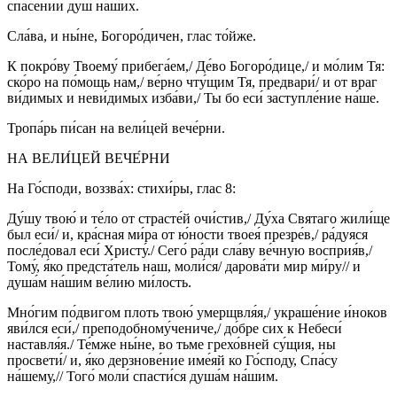
спасе́нии душ на́ших.
Сла́ва, и ны́не, Богоро́дичен, глас то́йже.
К покро́ву Твоему́ прибега́ем,/ Де́во Богоро́дице,/ и мо́лим Тя:
ско́ро на по́мощь нам,/ ве́рно чту́щим Тя, предвари́/ и от враг
ви́димых и неви́димых изба́ви,/ Ты бо еси́ заступле́ние на́ше.
Тропа́рь пи́сан на вели́цей вече́рни.
НА ВЕЛИ́ЦЕЙ ВЕЧЕ́РНИ
На Го́споди, воззва́х: стихи́ры, глас 8:
Ду́шу твою́ и те́ло от страсте́й очи́стив,/ Ду́ха Святаго жили́ще
был еси́/ и, кра́сная ми́ра от ю́ности твоея́ презре́в,/ ра́дуяся
после́довал еси́ Христу́./ Сего́ ра́ди сла́ву ве́чную восприя́в,/
Тому́, я́ко предста́тель наш, моли́ся/ дарова́ти мир ми́ру// и
душа́м на́шим ве́лию ми́лость.
Мно́гим по́двигом плоть твою́ умерщвля́я,/ украше́ние и́ноков
яви́лся еси́,/ преподобному́чениче,/ до́бре сих к Небеси́
наставля́я./ Те́мже ны́не, во тьме грехо́вней су́щия, ны
просвети́/ и, я́ко дерзнове́ние име́яй ко Го́споду, Спа́су
на́шему,// Того́ моли́ спасти́ся душа́м на́шим.