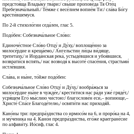
предстоя́ща Влады́ку тва́ри:/ свы́ше пропове́да Тя Оте́ц
Пребезнача́льный./ Те́мже с весе́лием вопие́м Ти:/ сла́ва Бо́гу
крести́вшемуся.
По 2-й стихоло́гии седа́лен, глас 5.
Подо́бен: Собезнача́льное Сло́во:
Единоче́стное Сло́во Отцу́ и Ду́ху,/ воплоще́нно за
милосе́рдие и креща́емо,/ А́нгельстии ли́цы ви́дяще,
трепета́ху,/ и Иорда́нская река́, устыде́вшися и убоя́вшися,
возврати́ся вспять,/ нас возводя́ к высоте́ спасе́ния, страстьми́
истле́вшия.
Сла́ва, и ны́не, то́йже подо́бен:
Собезнача́льное Сло́во Отцу́ и Ду́ху,/ вообра́жься за
милосе́рдие ны́не в чужде́е,/ крести́тися нас ра́ди уже́ гряде́т,/
усря́щем Его́ мы́слию чи́стою:/ благослове́н еси́,– вопиюще,–
Христе́ Спа́се Благоде́телю,/ освяти́ти нас приходя́й.
Кано́ны три: предпра́зднства со ирмосо́м на 6, и проро́ка на 4,
и му́ченика на 4. Кано́н предпра́зднства, его́же краегране́сие
по алфави́ту. Ио́сиф, глас 4.