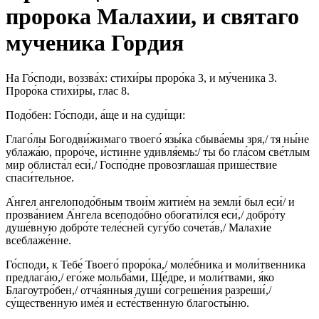
пророка Малахии, и святаго
мученика Гордия
На Го́споди, воззва́х: стихи́ры проро́ка 3, и му́ченика 3.
Проро́ка стихи́ры, глас 8.
Подо́бен: Го́споди, а́ще и на суди́щи:
Глаго́лы Богодви́жимаго твоего́ язы́ка сбыва́емы зря,/ тя ны́не
ублажа́ю, проро́че, и́стинне удивля́емь:/ ты бо гла́сом све́тлым
мир облиста́л еси́,/ Госпо́дне провозглаша́я прише́ствие
спаси́тельное.
А́нгел ангелоподо́бным твои́м житие́м на земли́ был еси́/ и
прозва́нием А́нгела всеподо́бно обогати́лся еси́,/ добро́ту
душе́вную добро́те теле́сней сугу́бо сочета́в,/ Малахи́е
всеблаже́нне.
Го́споди, к Тебе́ Твоего́ проро́ка,/ моле́бника и моли́твенника
предлага́ю,/ его́же мольба́ми, Ще́дре, и моли́твами, я́ко
Благоутро́бен,/ отча́янныя души́ согреше́ния разреши́,/
су́щественную име́я и есте́ственную благосты́ню.