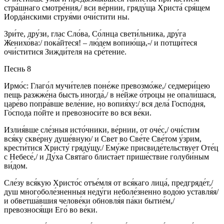
стра́шнаго смотре́ния,/ вси ве́рнии, гряду́ща Христа́ сря́щем
Иорда́нскими струя́ми очи́стити ны.
Зри́те, дру́зи, глас Сло́ва, Со́лнца свети́льника, дру́га
Женихо́ва:/ пока́йтеся! – лю́дем вопию́ща,-/ и потщи́теся
очи́ститися Зижди́теля на сре́тение.
Песнь 8
Ирмо́с: Глаго́л мучи́телев поне́же превозмо́же,/ седмери́цею
пещь разжже́на бысть иногда́,/ в не́йже о́троцы не опали́шася,
царе́во попра́вше веле́ние, но вопия́ху:/ вся дела́ Госпо́дня,
Го́спода по́йте и превозноси́те во вся ве́ки.
Излия́вше сле́зныя исто́чники, ве́рнии, от оче́с,/ очи́стим
вся́ку скве́рну душе́вную/ и Свет во Све́те Све́том у́зрим,
крести́тися Христу́ гряду́щу./ Ему́же присвиде́тельствует Оте́ц
с Небесе́,/ и Ду́ха Свята́го блиста́ет прише́ствие голуби́ным
ви́дом.
Сле́зу вся́кую Христо́с отъе́мля от вся́каго лица́, предгряде́т,/
душ многоболе́зненныя неду́ги неболе́зненно водо́ю уставля́я/
и обветша́вшия челове́ки обновля́я па́ки бытие́м,/
превознося́щи Его́ во ве́ки.