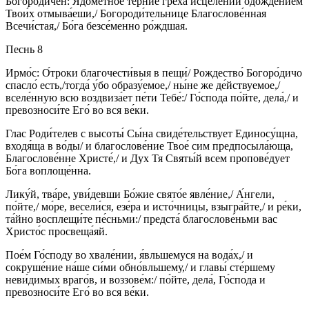
Богоро́дичен: Ядоме́тное те́рние греха́ исцеле́ний одожде́нием
Твои́х отмыва́еши,/ Богороди́тельнице Благослове́нная
Всечи́стая,/ Бо́га безсе́менно ро́ждшая.
Песнь 8
Ирмо́с: О́троки благочести́выя в пещи́/ Рождество́ Богоро́дичо
спасло́ есть,/тогда́ у́бо образу́емое,/ ны́не же де́йствуемое,/
вселе́нную всю воздвиза́ет пе́ти Тебе́:/ Го́спода по́йте, дела́,/ и
превозноси́те Его́ во вся ве́ки.
Глас Роди́телев с высоты́ Сы́на свиде́тельствует Единосу́щна,
входя́ща в во́ды/ и благослове́ние Твое́ сим предпосыла́юща,
Благослове́нне Христе́,/ и Дух Тя Святы́й всем пропове́дует
Бо́га воплоще́нна.
Лику́й, тва́ре, уви́девши Бо́жие свято́е явле́ние,/ А́нгели,
по́йте,/ мо́ре, весели́ся, езе́ра и исто́чницы, взыгра́йте,/ и ре́ки,
та́йно восплещи́те пе́сньми:/ предста́ благослове́ньми вас
Христо́с просвеща́яй.
Пое́м Го́споду во хвале́нии, я́вльшемуся на вода́х,/ и
сокруше́ние на́ше си́ми обно́вльшему,/ и главы́ сте́ршему
неви́димых враго́в, и воззове́м:/ по́йте, дела́, Го́спода и
превозноси́те Его́ во вся ве́ки.