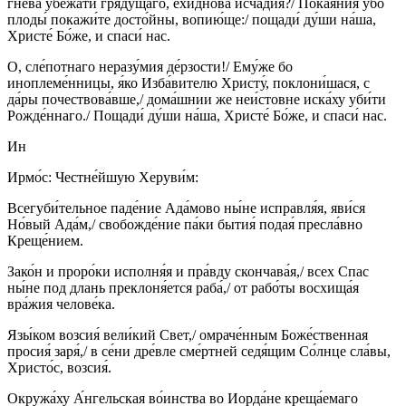
гне́ва убежа́ти гряду́щаго, ехи́днова исча́дия?/ Покая́ния у́бо
плоды́ покажи́те досто́йны, вопию́ще:/ пощади́ ду́ши на́ша,
Христе́ Бо́же, и спаси́ нас.
О, сле́потнаго неразу́мия де́рзости!/ Ему́же бо
иноплеме́нницы, я́ко Изба́вителю Христу́, поклони́шася, с
да́ры почествова́вше,/ дома́шнии же неи́стовне иска́ху уби́ти
Рожде́ннаго./ Пощади́ ду́ши на́ша, Христе́ Бо́же, и спаси́ нас.
Ин
Ирмо́с: Честне́йшую Херуви́м:
Всегуби́тельное паде́ние Ада́мово ны́не исправля́я, яви́ся
Но́вый Ада́м,/ свобожде́ние па́ки бытия́ подая́ пресла́вно
Креще́нием.
Зако́н и проро́ки исполня́я и пра́вду скончава́я,/ всех Спас
ны́не под длань преклоня́ется раба́,/ от рабо́ты восхища́я
вра́жия челове́ка.
Язы́ком возсия́ вели́кий Свет,/ омраче́нным Боже́ственная
просия́ заря́,/ в се́ни дре́вле сме́ртней седя́щим Со́лнце сла́вы,
Христо́с, возсия́.
Окружа́ху А́нгельская во́инства во Иорда́не креща́емаго