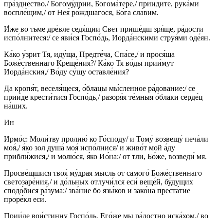
пра́зднество,/ Богому́дрии, Богома́тере,/ приидите, рука́ми
воспле́щим,/ от Нея́ ро́ждшагося, Бо́га сла́вим.
И́же во тьме дре́вле седя́щии Свет прише́дш зря́ще, ра́дости
испо́лнитеся:/ се яви́ся Госпо́дь, Иорда́нскими струя́ми оде́ян.
Ка́ко у́зрит Тя, иду́ща, Предте́ча, Спа́се,/ и прося́ща
Боже́ственнаго Креще́ния?/ Ка́ко Тя во́ды прии́мут
Иорда́нския,/ Во́ду су́щу оставле́ния?
Да кропя́т, веселя́щеся, о́блацы мы́сленное ра́дование:/ се
прии́де крести́тися Госпо́дь,/ разоря́я те́мныя о́блаки серде́ц
на́ших.
Ин
Ирмо́с: Моли́тву пролию́ ко Го́споду/ и Тому́ возвещу́ печа́ли
моя́,/ я́ко зол душа́ моя́ испо́лнися/ и живо́т мой а́ду
прибли́жися,/ и молю́ся, я́ко Ио́на:/ от тли, Бо́же, возведи́ мя.
Просве́щшися твоя́ му́драя мысль от самого́ Боже́ственнаго
светозаре́ния,/ и до́льных отлучи́лся еси́ веще́й, бу́дущих
сподо́бися ра́зума:/ зва́ние бо язы́ков и зако́на преста́тие
проре́кл еси́.
Прии́де вои́стинну Госпо́дь, Его́же мы ра́достно иска́хом,/ во