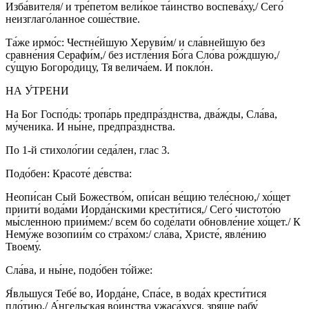
Изба́вителя/ и тре́петом вели́кое та́инство воспева́ху,/ Сего́
неизглаго́ланное соше́ствие.
Та́же ирмо́с: Честне́йшую Херуви́м/ и сла́внейшую без
сравне́ния Серафи́м,/ без истле́ния Бо́га Сло́ва ро́ждшую,/
су́щую Богоро́дицу, Тя велича́ем. И покло́н.
НА У́ТРЕНИ
На Бог Госпо́дь: тропа́рь предпра́зднства, два́жды, Сла́ва,
му́ченика. И ны́не, предпра́зднства.
По 1-й стихоло́гии седа́лен, глас 3.
Подо́бен: Красоте́ де́вства:
Неопи́сан Сый Божество́м, опи́сан ве́щию теле́сною,/ хо́щет
приити́ вода́ми Иорда́нскими крести́тися,/ Сего́ чистото́ю
мы́сленною прии́мем:/ всем бо соде́лати обновле́ние хо́щет./ К
Нему́же возопии́м со стра́хом:/ сла́ва, Христе́, явле́нию
Твоему́.
Сла́ва, и ны́не, подо́бен то́йже:
Я́вльшуся Тебе́ во, Иорда́не, Спа́се, в вода́х крести́тися
пло́тию,/ А́нгельская во́инства ужаса́хуся, зря́ще рабу́