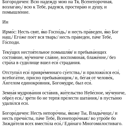
Богоро́дичен: Всю наде́жду мою на Тя, Всенепорочная,
возлага́ю,/ всю к Тебе́, ра́дуяся, простира́ю и ду́шу, и
помышле́ние.
Ин
Ирмо́с: Несть свят, я́ко Госпо́дь,/ и несть пра́веден, я́ко Бог
наш,/ Его́же пое́т вся тварь:/ несть пра́веден, па́че Тебе́,
Го́споди.
Теку́щих нестоя́тельное помышля́я/ и пребыва́ющих
состоя́ние, му́чениче сла́вне, воспомина́я, блаже́нне,/ без
стра́ха в суди́лище вшел еси́ страдания.
Отступи́л еси́ привре́меннаго су́етства,/ и приложи́лся еси́,
всебога́тне, при́сно пребыва́ющим,/ и, бе́гая от челове́к,
А́нгелом единокро́вник, Богому́дре, был еси́.
Земна́я мудрова́ния оста́вив, жи́тельство Небе́сное, му́чениче,
обре́л еси́,/ зре́ти бо не терпя́ пре́лести шата́ния,/ в пусты́ню
удали́лся еси́.
Богоро́дичен: Несть непоро́чны, я́коже Ты, Влады́чице,/ и
несть пречи́сты, па́че Тебе́, Всенепоро́чная:/ во утро́бе бо
Зижди́теля всех вмести́ла еси́,/ Еди́наго Многоми́лостиваго.