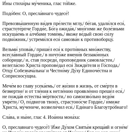
И́ны стихи́ры му́ченика, глас то́йже.
Подо́бен: О, пресла́внаго чудесе́!
Превозвы́шенную ви́дев пре́лести мглу,/ бе́гая, удали́лся еси́,
страстоте́рпче Горди́е, Бо́га ожида́я,/ мно́гими же боле́зньми
искуша́емь и а́лчбами томи́мь,/ я́коже ве́дый свою́ си́лу
подви́жник,/ устреми́лся еси́ самозва́н к противоборцу́.
Вельми́ упова́в,/ прише́л еси́ к проти́вных мно́жеству,
всесла́вный Горди́е,/ в ничто́же вмени́в беззако́нных
собо́рище,/ и, став посреди́, пропове́дник самовла́стен,/
велегла́сно Христа́ пропове́дал еси́ Зижди́теля и Го́спода,/
Отцу́ Собезнача́льна/ и Честно́му Ду́ху Единоче́стна и
Соприсносу́щна.
Мече́м во главу усека́емь,/ от жи́зни в жизнь, от сме́рти в
безмертие/ и от тле́ния к нетле́нию проявле́нно преше́л еси́,/
не пожда́в естества́ ме́ртвости,/ но самоизво́льно ведо́м
умре́ти./ О, по́двигов твои́х, страстоно́сче Горди́е,/ и́миже
Христа́, му́чениче, возвели́чил еси́,/ Еди́наго Благоутро́бнаго!
Сла́ва, и ны́не, глас 4. Иоа́нна мона́ха:
О, преславнаго чудесе́!/ И́же Ду́хом Святы́м креща́яй и огне́м/