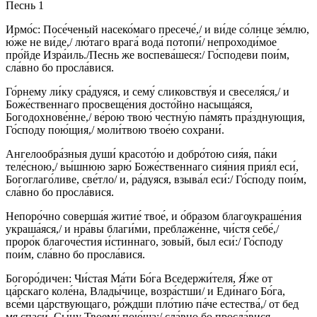
Песнь 1
Ирмо́с: Посе́ченый насеко́маго пресече́,/ и ви́де со́лнце зе́млю,
ю́же не ви́де,/ лю́таго врага́ вода́ потопи́/ непроходи́мое
про́йде Изра́иль./Песнь же воспева́шеся:/ Го́сподеви пои́м,
сла́вно бо просла́вися.
Го́рнему ли́ку сра́дуяся, и сему́ сликовству́я и свеселя́ся,/ и
Боже́ственнаго просвеще́ния досто́йно насыща́яся,
Богодохнове́нне,/ ве́рою твою́ честну́ю па́мять пра́зднующия,
Го́споду пою́щия,/ моли́твою твое́ю сохрани́.
Ангелообра́зныя души́ красото́ю и добро́тою сия́я, па́ки
теле́сною,/ вы́шнюю зарю́ Боже́ственнаго сия́ния прия́л еси́,
Богоглаго́ливе, све́тло/ и, ра́дуяся, взыва́л еси́:/ Го́споду пои́м,
сла́вно бо просла́вися.
Непоро́чно соверша́я житие́ твое́, и о́бразом благоукраше́ния
украша́яся,/ и нра́вы благи́ми, преблаже́нне, чи́стя себе́,/
проро́к благоче́стия и́стиннаго, зовы́й, был еси́:/ Го́споду
пои́м, сла́вно бо просла́вися.
Богоро́дичен: Чи́стая Ма́ти Бо́га Вседержи́теля, Я́же от
ца́рскаго коле́на, Влады́чице, возра́стши/ и Еди́наго Бо́га,
все́ми ца́рствующаго, ро́ждши пло́тию па́че естества́,/ от бед
мя спаси́, Сы́ну Твоему́ пою́ща:/ сла́вно бо просла́вися.