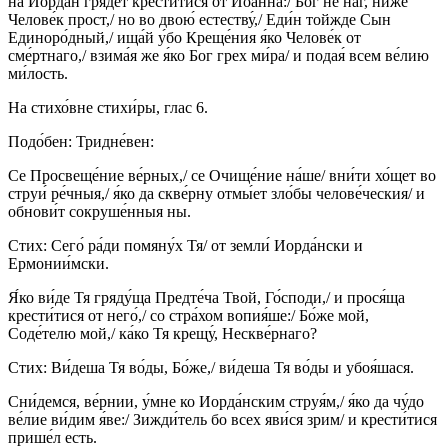
на Иорда́н гряде́т крести́тися от Иоа́нна:/ Бог не наг, ниже́
Челове́к прост,/ но во двою́ естеству́,/ Еди́н тойжде Сын
Единоро́дный,/ ища́й у́бо Креще́ния я́ко Челове́к от
сме́ртнаго,/ взима́я же я́ко Бог грех ми́ра/ и подая́ всем ве́лию
ми́лость.
На стихо́вне стихи́ры, глас 6.
Подо́бен: Тридне́вен:
Се Просвеще́ние ве́рных,/ се Очище́ние на́ше/ вни́ти хо́щет во
струи́ ре́чныя,/ я́ко да скве́рну отмы́ет зло́бы челове́ческия/ и
обнови́т сокруше́нныя ны.
Стих: Сего́ ра́ди помяну́х Тя/ от земли́ Иорда́нски и
Ермонии́мски.
Я́ко ви́де Тя гряду́ща Предте́ча Твой, Го́споди,/ и прося́ща
крести́тися от него́,/ со стра́хом вопия́ше:/ Бо́же мой,
Соде́телю мой,/ ка́ко Тя крещу́, Нескве́рнаго?
Стих: Ви́деша Тя во́ды, Бо́же,/ ви́деша Тя во́ды и убоя́шася.
Сни́демся, ве́рнии, у́мне ко Иорда́нским струя́м,/ я́ко да чу́до
ве́лие ви́дим я́ве:/ Зижди́тель бо всех яви́ся зрим/ и крести́тися
прише́л есть.