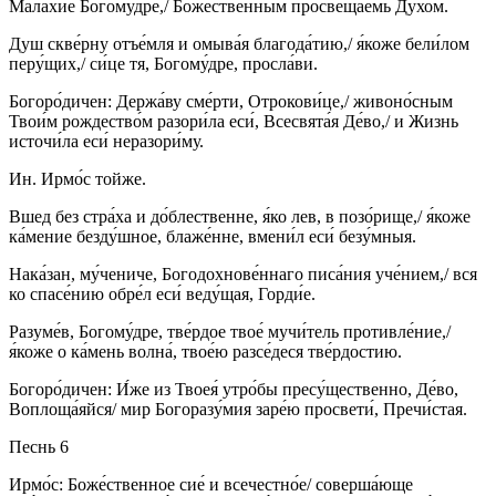
Малахи́е Богому́дре,/ Боже́ственным просвеща́емь Ду́хом.
Душ скве́рну отъе́мля и омыва́я благода́тию,/ я́коже бели́лом
перу́щих,/ си́це тя, Богому́дре, просла́ви.
Богоро́дичен: Держа́ву сме́рти, Отрокови́це,/ живоно́сным
Твои́м рождество́м разори́ла еси́, Всесвята́я Де́во,/ и Жизнь
источи́ла еси́ неразори́му.
Ин. Ирмо́с тойже.
Вшед без стра́ха и до́блественне, я́ко лев, в позо́рище,/ я́коже
ка́мение безду́шное, блаже́нне, вмени́л еси́ безу́мныя.
Нака́зан, му́чениче, Богодохнове́ннаго писа́ния уче́нием,/ вся
ко спасе́нию обре́л еси́ веду́щая, Горди́е.
Разуме́в, Богому́дре, тве́рдое твое́ мучи́тель противле́ние,/
я́коже о ка́мень волна́, твое́ю разсе́деся тве́рдостию.
Богоро́дичен: И́же из Твоея́ утро́бы пресу́щественно, Де́во,
Воплоща́яйся/ мир Богоразу́мия заре́ю просвети́, Пречи́стая.
Песнь 6
Ирмо́с: Боже́ственное сие́ и всечестно́е/ соверша́юще