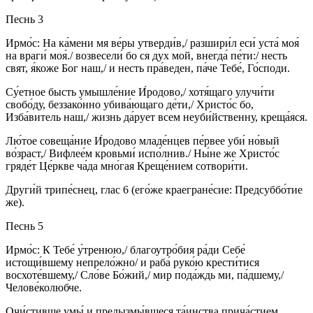
Песнь 3
Ирмо́с: На ка́мени мя ве́ры утверди́в,/ разшири́л еси́ уста́ моя́
на враги́ моя́./ возвесели́ бо ся дух мой, внегда́ пе́ти:/ несть
свят, я́коже Бог наш,/ и несть пра́веден, па́че Тебе́, Го́споди.
Су́етное бысть умышле́ние И́родово,/ хотя́щаго улучи́ти
свобо́ду, беззако́нно убива́ющаго де́ти,/ Христо́с бо,
Изба́витель наш,/ жизнь да́рует всем неуби́йственну, креща́яся.
Лю́тое совеща́ние И́родово младе́нцев пе́рвее уби́ но́вый
во́зраст,/ Вифлее́м кровьми́ испо́лнив./ Ны́не же Христо́с
гряде́т Це́ркве ча́да мно́гая Креще́нием сотвори́ти.
Други́й трипе́снец, глас 6 (его́же краегране́сие: Предсуббо́тие
же).
Песнь 5
Ирмо́с: К Тебе́ у́тренюю,/ благоутро́бия ра́ди Себе́
истощи́вшему непрело́жно/ и раба́ руко́ю крести́тися
восхоте́вшему,/ Сло́ве Бо́жий,/ мир пода́ждь ми, па́дшему,/
Челове́колюбче.
Очи́стивше умы́ и предызмы́вшеся та́инства прича́стием