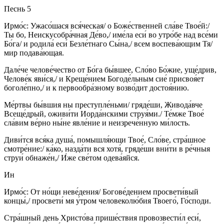
Песнь 5
Ирмо́с: Ужасо́шася вся́ческая/ о Боже́ственней сла́ве Твое́й:/
Ты бо, Неискусобра́чная Де́во,/ име́ла еси́ во утро́бе над все́ми
Бо́га/ и родила́ еси́ Безле́тнаго Сы́на,/ всем воспева́ющим Тя/
мир подава́ющая.
Дале́че челове́чество от Бо́га бы́вшее, Сло́во Бо́жие, уще́дрив,
Челове́к яви́ся,/ и Креще́нием Богоде́льным сие́ присвоя́ет
боголе́пно,/ и к первообра́зному возво́дит достоя́нию.
Ме́ртвы бы́вшия ны преступле́ньми/ гряде́ши, Живода́вче
Всеще́дрый, оживи́ти Иорда́нскими струя́ми./ Те́мже Твое́
сла́вим ве́рно ны́не явле́ние и неизрече́нную ми́лость.
Диви́тся вся́ка душа́, помышля́ющи Твое́, Сло́ве, стра́шное
смотре́ние:/ ка́ко, назда́ти вся хотя́, гряде́ши вни́ти в ре́чныя
струи́ обнаже́н,/ И́же све́том одева́яйся.
Ин
Ирмо́с: От но́щи неве́дения/ Богове́дением просвети́вый
концы́,/ просвети́ мя у́тром человеколю́бия Твоего́, Го́споди.
Стра́шный день Христо́ва прише́ствия провозвести́л еси́,