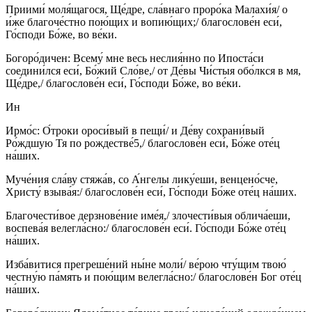
Приими́ моля́щагося, Ще́дре, сла́внаго проро́ка Малахи́я/ о
и́же благоче́стно пою́щих и вопию́щих;/ благослове́н еси́,
Го́споди Бо́же, во ве́ки.
Богоро́дичен: Всему́ мне весь неслия́нно по Ипоста́си
соедини́лся еси́, Бо́жий Сло́ве,/ от Де́вы Чи́стыя обо́лкся в мя,
Ще́дре,/ благослове́н еси́, Го́споди Бо́же, во ве́ки.
Ин
Ирмо́с: О́троки ороси́вый в пещи́/ и Де́ву сохрани́вый
Ро́ждшую Тя по рождестве́5,/ благослове́н еси́, Бо́же оте́ц
на́ших.
Муче́ния сла́ву стяжа́в, со А́нгелы лику́еши, венцено́сче,
Христу́ взыва́я:/ благослове́н еси́, Го́споди Бо́же оте́ц на́ших.
Благочести́вое дерзнове́ние име́я,/ злочести́выя облича́еши,
воспева́я велегла́сно:/ благослове́н еси́. Го́споди Бо́же оте́ц
на́ших.
Изба́витися прегреше́ний ны́не моли́/ ве́рою чту́щим твою́
честну́ю па́мять и пою́щим велегла́сно:/ благослове́н Бог оте́ц
на́ших.