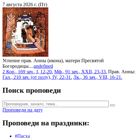
7 августа 2026 г. (Пт)
Успение прав. Анны (икона), матери Пресвятой
Богородицы....
undefined
2 Кор., 169 зач., I, 12-20.
Мф., 91 зач., XXII, 23-33.
Прав. Анны:
Гал., 210 зач. (от полу́), IV, 22-31.
Лк., 36 зач., VIII, 16-21.
Поиск проповеди
Проповеди на дату
Проповеди на праздники:
#Пасха