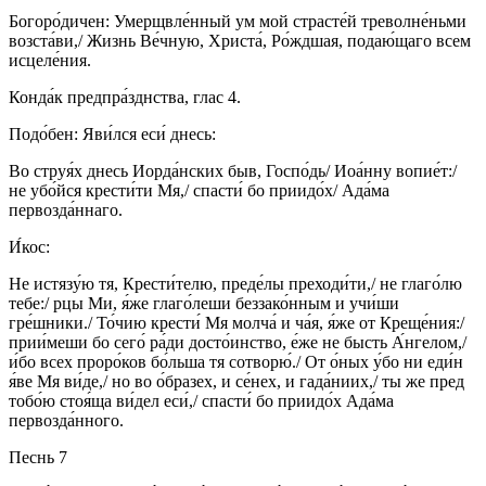
Богоро́дичен: Умерщвле́нный ум мой страсте́й треволне́ньми
возста́ви,/ Жизнь Ве́чную, Христа́, Ро́ждшая, подаю́щаго всем
исцеле́ния.
Конда́к предпра́зднства, глас 4.
Подо́бен: Яви́лся еси́ днесь:
Во струя́х днесь Иорда́нских быв, Госпо́дь/ Иоа́нну вопие́т:/
не убо́йся крести́ти Мя,/ спасти́ бо приидо́х/ Ада́ма
первозда́ннаго.
И́кос:
Не истязу́ю тя, Крести́телю, преде́лы преходи́ти,/ не глаго́лю
тебе:/ рцы Ми, я́же глаго́леши беззако́нным и учи́ши
гре́шники./ То́чию крести́ Мя молча́ и ча́я, я́же от Креще́ния:/
прии́меши бо сего́ ра́ди досто́инство, е́же не бысть А́нгелом,/
и́бо всех проро́ков бо́льша тя сотворю́./ От о́ных у́бо ни еди́н
я́ве Мя ви́де,/ но во о́бразех, и се́нех, и гада́ниих,/ ты же пред
тобо́ю стоя́ща ви́дел еси́,/ спасти́ бо приидо́х Ада́ма
первозда́нного.
Песнь 7