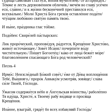
суди́ща самозва́н стал еси́, вопия́ мучи́телем:/ се аз приидо́х./
Те́мже и лесть дерзнове́нием обличи́в,/ мече́м во главу́ усе́чен
еси́, сла́вне,/ и к жи́зни бесконе́чней преста́вился еси́,
всехва́льне./ Моли́ Христа́ Бо́га грехо́в оставле́ние пода́ти/
чту́щим любо́вию святу́ю па́мять твою́.
И ны́не, пра́здника глас то́йже.
Подо́бен: Свире́лей па́стырских:
Лик проро́ческий, пропове́дуя, ра́дуется, Креще́ние Христо́во,
живо́т источа́ющее./ Зове́т Иса́ия:/ почерпи́те во́ду
чисти́тельную./ Пи́шет Богооте́ц:/ ка́ко от лица́ бежи́т мо́ре/
благоволе́нием спаса́ющаго Бо́га род челове́ческий?
Песнь 4
Ирмо́с: Неизсле́дный Бо́жий сове́т,/ е́же от Де́вы воплоще́ния
Тебе́, Вы́шняго,/ проро́к Авваку́м усмотря́я, зовя́ще;/ сла́ва
си́ле Твое́й, Го́споди.
У́жасом содержи́тся не́бо и А́нгельская во́инства,/ раболе́пно
Тя иду́ща, Христе́, к Твоему́ рабу́ ви́дяще и прося́ща
Креще́ния.
Иоа́нне, взыгра́й, гряде́т бо всех избавляяй Госпо́дь/