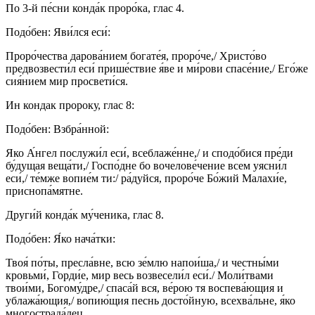
По 3-й пе́сни конда́к проро́ка, глас 4.
Подо́бен: Яви́лся еси́:
Проро́чества дарова́нием богате́я, проро́че,/ Христо́во
предвозвести́л еси́ прише́ствие я́ве и ми́рови спасе́ние,/ Его́же
сия́нием мир просвети́ся.
Ин кондак пророку, глас 8:
Подо́бен: Взбра́нной:
Яко А́нгел послужи́л еси́, всеблаже́нне,/ и сподо́бися пре́ди
бу́дущая веща́ти,/ Госпо́дне бо вочелове́чение всем уясни́л
еси́,/ те́мже вопие́м ти:/ ра́дуйся, проро́че Бо́жий Малахи́е,
приснопа́мятне.
Други́й конда́к му́ченика, глас 8.
Подо́бен: Я́ко нача́тки:
Твоя́ по́ты, пресла́вне, всю зе́млю напои́ша,/ и честны́ми
кровьми́, Горди́е, мир весь возвесели́л еси́./ Моли́твами
твои́ми, Богому́дре,/ спаса́й вся, ве́рою тя воспева́ющия и
ублажа́ющия,/ вопию́щия песнь досто́йную, всехва́льне, я́ко
многострада́лец.