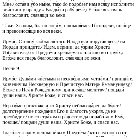
Мне,/ оста́ви у́бо ны́не, та́ко бо подоба́ет нам вся́ку испо́лнити
вои́стинну пра́вду,-/ Влады́ка рабу́ рече́,/ Его́же вся тварь
благослови́т, сла́вящи во ве́ки.
Та́же: Хва́лим, благослови́м, покланя́емся Го́сподеви, пою́ще
и превознося́ще во вся ве́ки.
Ирмо́с: Столпу́ зло́бы/ лю́таго Ирода вси поруга́вшеся,/ на
Иорда́н прииди́те./ И́дем, ве́рнии, да у́зрим Христа́
Изба́вителя,/ от Предте́чи креща́емаго пло́тию во струя́х,/
Его́же вся тварь благослови́т, сла́вящи во веки.
Песнь 9
Ирмо́с: Душа́ми чи́стыми и нескве́рными устна́ми,/ прииди́те,
возвели́чим Нескве́рную и Пречи́стую Ма́терь Емману́илеву,/
Е́юже из Нея́ к Рожде́нному принося́ще моли́тву:/ пощади́
ду́ши на́ша, Христе́ Бо́же, и спаси́ нас.
Неразу́мен никто́же и ко Христу́ неблагода́рен да бу́дет,/
долготерпе́ние пожда́ния Его́ и бла́гость укоря́я, да не
преоби́дит,/ но со стра́хом и ра́достию да порабо́таем Ему́,
пою́ще:/ пощади́ ду́ши на́ша, Христе́ Бо́же, и спаси́ нас.
Глаго́лет лю́дем непокори́вым Предте́ча:/ кто вам показа́ от