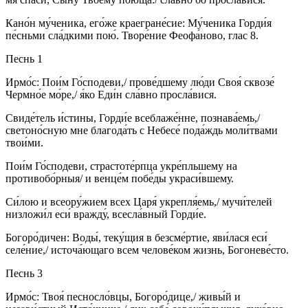
Кано́н му́ченика, его́же краегране́сие: Му́ченика Горди́я
пе́сньми сла́дкими пою́. Творе́ние Феофа́ново, глас 8.
Песнь 1
Ирмо́с: Пои́м Го́сподеви,/ прове́дшему лю́ди Своя́ сквозе́
Чермно́е мо́ре,/ я́ко Еди́н сла́вно просла́вися.
Свиде́тель и́стины, Горди́е всеблаже́нне, познава́емь,/
светоно́сную мне благода́ть с Небесе́ пода́ждь моли́твами
твои́ми.
Пои́м Го́сподеви, страстоте́рпца укре́пльшему на
противобо́рныя/ и венце́м побе́ды украси́вшему.
Си́лою и всеору́жием всех Царя́ укрепля́емь,/ мучи́телей
низложи́л еси́ вражду́, всесла́вный Горди́е.
Богоро́дичен: Воды́, теку́щия в безсме́ртие, яви́лася еси́
селе́ние,/ источа́ющаго всем челове́ком жизнь, Богоневе́сто.
Песнь 3
Ирмо́с: Твоя́ песносло́вцы, Богоро́дице,/ живы́й и