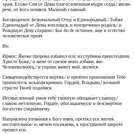
храм, Его́же Сам от Де́вы благослове́нныя му́дре созда́,/ я́коже
рече́, от Бо́га осия́вся, Малахи́й сла́вный.
Богоро́дичен: Безнача́льный Отцу́ и Единоро́дный,/ То́йже
Единоча́дый от Де́вы вопло́щся, и неизрече́нно роди́ся,/ и
Ро́ждшую Де́ву сохрани́:/ Бог бо бе и́стинен, а́ще и естество́
челове́ческое прия́т.
Ин
Ирмо́с: Я́коже проро́ка изба́вил еси́/ из глубины́ преиспо́дния,
Христе́ Бо́же,/ и мене́ от грехо́в мои́х изба́ви, я́ко
Человеколю́бец,/ и упра́ви живо́т мой, молю́ся.
Священноде́йствуется же́ртва,/ и прия́тно приноше́ние Тебе́
прино́сится, иска́пая кро́вию, Горди́й, Влады́ко,/ во́льней
стра́сти Твое́й подо́бяся.
Несмы́сленный умо́м тебе́ тле́нную обещава́ет сла́вицу,/
сла́вою нетле́нною, Горди́е, обога́щшемуся/ и безсме́ртное
бога́тство сокры́вшему.
Напра́влена упова́ния к Бо́гу име́я, прете́кл еси́ жития́
нестоя́тельное/ и, мече́м посека́емь, к простра́нней широте́
преше́л еси́.