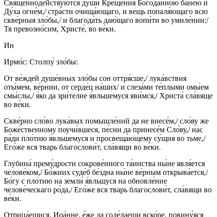
Священноде́йствуются ду́ши Креще́ния Богода́нною ба́нею и
Ду́ха огне́м,/ стра́сти очища́ющаго, и вещь попаля́ющаго всю
скве́рныя зло́бы,/ и благода́ть даю́щаго вопи́ти во умиле́нии:/
Тя превозно́сим, Христе́, во ве́ки.
Ин
Ирмо́с: Столпу́ зло́бы:
От ве́ждей душе́вных зло́бы сон оттря́сше,/ лука́вствия
оты́мем, ве́рнии, от серде́ц на́ших/ и слеза́ми те́плыми омы́ем
смы́слы,/ я́ко да зри́телие я́вльшемуся яви́мся,/ Христа́ сла́вяще
во ве́ки.
Скве́рно сло́во лука́вых помышле́ний да не внесе́м,/ сло́ву же
Боже́ственному поучи́вшеся, пе́сни да принесе́м Сло́ву,/ нас
ра́ди пло́тию я́вльшемуся и просвеща́ющему су́щия во тьме,/
Его́же вся тварь благослови́т, сла́вящи во ве́ки.
Глубина́ прему́дрости сокрове́нного та́инства ны́не явля́ется
челове́ком,/ Бо́жиих суде́б бе́здна ны́не ве́рным открыва́ется,/
Бо́гу с пло́тию на земли́ я́вльшуся на обновле́ние
челове́ческаго ро́да,/ Его́же вся тварь благослови́т, сла́вящи во
ве́ки.
Отрица́ешися, Иоа́нне, е́же да соде́лаеши вско́ре, повину́яся