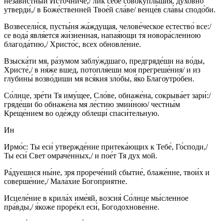
незави́стный Исто́чниче,/ лик себе́ совоку́пльшия, духо́вно
утверди́,/ в Боже́ственней Твое́й сла́ве/ венце́в сла́вы сподо́би.
Возвесели́ся, пусты́ня жа́ждущая, челове́ческое естество́ все:/
се вода́ явля́ется жи́зненная, напая́ющи тя новора́сленною
благода́тию,/ Христо́с, всех обновле́ние.
Взыска́ти мя, ра́зумом заблу́ждшаго, предгряде́ши на во́ды,
Христе́,/ в ня́же вшед, потопля́еши моя прегреше́ния/ и из
глубины́ возво́диши мя вся́кия зло́бы, я́ко Благоутро́бен.
Со́лнце, зре́ти Тя иму́щее, Сло́ве, обнаже́на, сокрыва́ет зари́:/
гряде́ши бо обнаже́на мя ле́стию змии́ною/ честны́м
Креще́нием во оде́жду облещи́ спаси́тельную.
Ин
Ирмо́с: Ты еси́ утвержде́ние притека́ющих к Тебе́, Го́споди,/
Ты еси́ Свет омраче́нных,/ и пое́т Тя дух мой.
Ра́дуешися ны́не, зря прорече́ний сбытие́, блаже́нне, твои́х и
соверше́ние,/ Мала́хие Богоприятне.
Исцеле́ние в крила́х име́яй, возсия́ Со́лнце мы́сленное
пра́вды,/ я́коже проре́кл еси́, Богодохнове́нне.