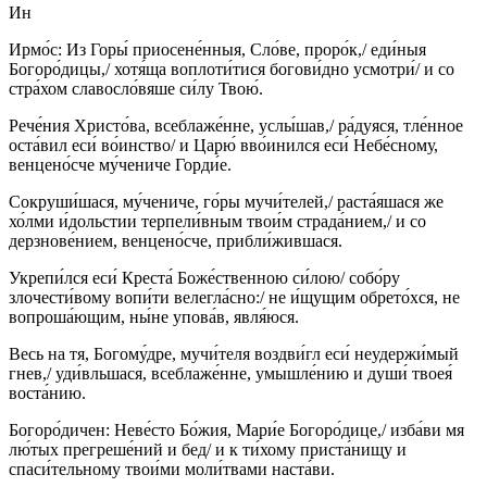
Ин
Ирмо́с: Из Горы́ приосене́нныя, Сло́ве, проро́к,/ еди́ныя
Богоро́дицы,/ хотя́ща воплоти́тися богови́дно усмотри́/ и со
стра́хом славосло́вяше си́лу Твою́.
Рече́ния Христо́ва, всеблаже́нне, услы́шав,/ ра́дуяся, тле́нное
оста́вил еси́ во́инство/ и Царю́ вво́инился еси́ Небе́сному,
венцено́сче му́чениче Горди́е.
Сокруши́шася, му́чениче, го́ры мучи́телей,/ раста́яшася же
хо́лми и́дольстии терпели́вным твои́м страда́нием,/ и со
дерзнове́нием, венцено́сче, прибли́жившася.
Укрепи́лся еси́ Креста́ Боже́ственною си́лою/ собо́ру
злочести́вому вопи́ти велегла́сно:/ не и́щущим обрето́хся, не
вопроша́ющим, ны́не упова́в, явля́юся.
Весь на тя, Богому́дре, мучи́теля воздви́гл еси́ неудержи́мый
гнев,/ уди́вльшася, всеблаже́нне, умышле́нию и души́ твоея́
воста́нию.
Богоро́дичен: Неве́сто Бо́жия, Мари́е Богоро́дице,/ изба́ви мя
лю́тых прегреше́ний и бед/ и к ти́хому приста́нищу и
спаси́тельному твои́ми моли́твами наста́ви.