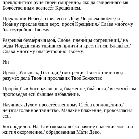
преклони́тися руце́ твое́й смире́нно,/ я́ко да смире́ннаго мя
Боже́ственным вознесе́т Креще́нием.
Преклони́в Небеса́, сшел еси́ в Де́ву, Человеколю́бче,/ и
Иоа́нну прекланя́еши верх, прося́ Креще́ния./ Сла́ва мно́гому
благоутро́бию Твоему́.
Разреша́я безме́рныя моя́, Сло́ве, плени́цы согреше́ний,/ на
во́ды Иорда́нския тщи́шися приити́ и крести́тися, Влады́ко./
Сла́ва мно́гому благоутро́бию Твоему́.
Ин
Ирмо́с: Услы́шах, Госпо́ди,/ смотре́ния Твоего́ та́инство,/
разуме́х дела́ Твоя́/ и просла́вих Твое́ Божество́.
Проро́к быв Богонача́льныя, блаже́нне, бла́гости,/ всем язы́ком
пропове́дал еси́ бы́вшее избавле́ние.
Научи́вся Ду́хом преесте́ственному Сло́ва воплоще́нию,/
неизглаго́ланное та́инство, Малахи́е блаже́нне, провозгласи́л
еси́.
Богоро́дичен: На Тя возложи́х вся́ко ча́яние спасе́ния моего́ и
жития́ окормле́ние,/ обра́дованная Ма́ти Де́во.