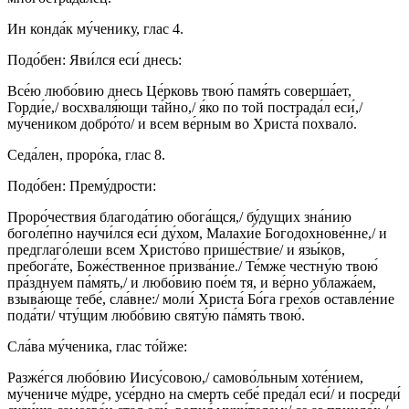
Ин конда́к му́ченику, глас 4.
Подо́бен: Яви́лся еси́ днесь:
Все́ю любо́вию днесь Це́рковь твою́ памя́ть соверша́ет,
Горди́е,/ восхваля́ющи та́йно,/ я́ко по той пострада́л еси́,/
му́чеником добро́то/ и всем ве́рным во Христа́ похвало́.
Седа́лен, проро́ка, глас 8.
Подо́бен: Прему́дрости:
Проро́чествия благода́тию обога́щся,/ бу́дущих зна́нию
боголе́пно научи́лся еси́ ду́хом, Малахи́е Богодохнове́нне,/ и
предглаго́леши всем Христо́во прише́ствие/ и язы́ков,
пребога́те, Боже́ственное призва́ние./ Те́мже честну́ю твою́
пра́зднуем па́мять,/ и любо́вию пое́м тя, и ве́рно ублажа́ем,
взыва́юще тебе́, сла́вне:/ моли́ Христа́ Бо́га грехо́в оставле́ние
пода́ти/ чту́щим любо́вию святу́ю па́мять твою́.
Сла́ва му́ченика, глас то́йже:
Разже́гся любо́вию Иису́совою,/ самово́льным хоте́нием,
му́чениче му́дре, усе́рдно на смерть себе́ преда́л еси́/ и посреди́