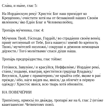
Сла́ва, и ны́не, глас 5:
На Иорда́нскую реку́/ Христо́с Бог наш прихо́дит ко
Креще́нию,/ очи́стити хотя́ ны от беззако́ний на́ших Свои́м
явле́нием,/ я́ко Еди́н Благ и Человеколю́бец.
Тропа́рь му́ченика, глас 4:
Му́ченик Твой, Го́споди, Горди́й,/ во страда́нии свое́м вене́ц
прия́т нетле́нный от Тебе́, Бо́га на́шего:/ име́яй бо кре́пость
Твою́,/ мучи́телей низложи́,/ сокруши́ и де́монов немощны́я
де́рзости./ Того́ моли́твами/ спаси́ ду́ши на́ша.
Тропа́рь предпра́зднства, глас то́йже:
Гото́вися, Завуло́не,/ и красу́йся, Неффали́ме,/ Иорда́не реко́,
ста́ни,/ подыми́, взыгра́я, крести́тися гряду́ща Влады́ку,/
Весели́ся, Ада́ме с прама́терию,/ не кры́йта себе́, я́коже в раи́
пре́жде,/ и́бо, на́ги ви́дев вы, яви́ся,/ да облече́т в пе́рвую
оде́жду:/ Христо́с яви́ся, всю тварь хотя́ обнови́ти.
НА ПОВЕЧЕ́РИИ
Трипе́снец, ирмосы́ по два́жды, тропари́ же на 6, глас 2 (его́же
краегране́сие: Четве́ртому пою́).