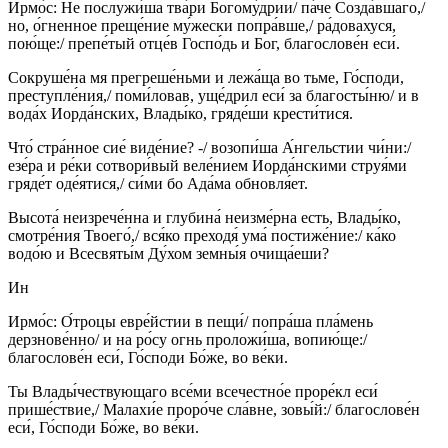
Ирмо́с: Не послужи́ша тва́ри Богому́дрии/ па́че Созда́вшаго,/
но, о́гненное преще́ние му́жески попра́вше,/ ра́довахуся,
пою́ще:/ препе́тый отце́в Госпо́дь и Бог, благослове́н еси́.
Сокруше́на мя прегреше́ньми и лежа́ща во тьме, Го́споди,
преступле́ния,/ поми́ловав, уще́дрил еси́ за благосты́ню/ и в
вода́х Иорда́нских, Влады́ко, гряде́ши крести́тися.
Что́ стра́нное сие́ виде́ние? -/ возопи́ша А́нгельстии чи́ни:/
езе́ра и ре́ки сотвори́вый веле́нием Иорда́нскими струя́ми
гряде́т оде́ятися,/ си́ми бо Ада́ма обновля́ет.
Высота́ неизрече́нна и глубина́ неизме́рна есть, Влады́ко,
смотре́ния Твоего́,/ вся́ко преходя́ ума́ постиже́ние:/ ка́ко
водо́ю и Всесвяты́м Ду́хом земны́я очища́еши?
Ин
Ирмо́с: О́троцы евре́йстии в пещи́/ попра́ша пла́мень
дерзнове́нно/ и на ро́су огнь проложи́ша, вопию́ще:/
благослове́н еси́, Го́споди Бо́же, во ве́ки.
Ты Влады́чествующаго все́ми всечестно́е проре́кл еси́
прише́ствие,/ Малахи́е проро́че сла́вне, зовы́й:/ благослове́н
еси́, Го́споди Бо́же, во ве́ки.