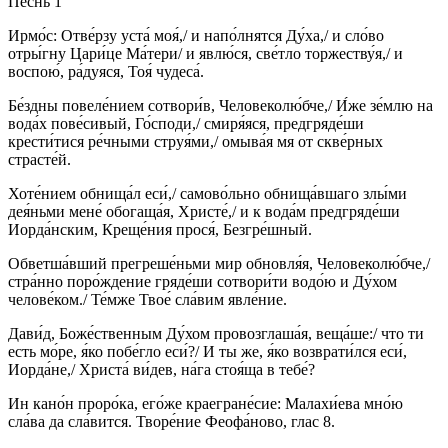
Песнь 1
Ирмо́с: Отве́рзу уста́ моя́,/ и напо́лнятся Ду́ха,/ и сло́во
отры́гну Цари́це Ма́тери/ и явлю́ся, све́тло торжеству́я,/ и
воспою́, ра́дуяся, Тоя́ чудеса́.
Бе́здны повеле́нием сотвори́в, Человеколю́бче,/ И́же зе́млю на
вода́х пове́сивый, Го́споди,/ смиря́яся, предгряде́ши
крести́тися ре́чными струя́ми,/ омыва́я мя от скве́рных
страсте́й.
Хоте́нием обнища́л еси́,/ самово́льно обнища́вшаго злы́ми
дея́ньми мене́ обогаща́я, Христе́,/ и к вода́м предгряде́ши
Иорда́нским, Креще́ния прося́, Безгре́шный.
Обветша́вший прегреше́ньми мир обновля́я, Человеколю́бче,/
стра́нно поро́ждение гряде́ши сотвори́ти водо́ю и Ду́хом
челове́ком./ Те́мже Твое́ сла́вим явле́ние.
Дави́д, Боже́ственным Ду́хом провозглаша́я, веща́ше:/ что ти
есть мо́ре, я́ко побе́гло еси́?/ И ты же, я́ко возврати́лся еси́,
Иорда́не,/ Христа́ ви́дев, на́га стоя́ща в тебе́?
Ин кано́н проро́ка, его́же краегране́сие: Малахи́ева мно́ю
сла́ва да сла́вится. Творе́ние Феофа́ново, глас 8.