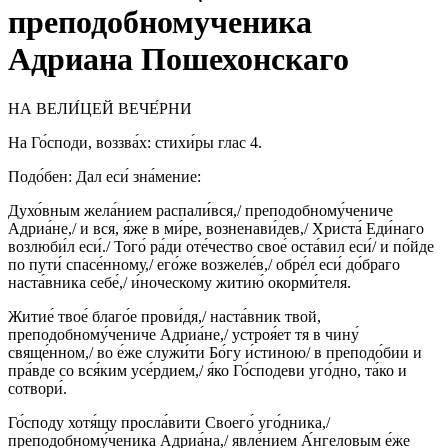
преподобномученика
Адриана Пошехонскаго
НА ВЕЛИ́ЦЕЙ ВЕЧЕ́РНИ
На Го́споди, воззва́х: стихи́ры глас 4.
Подо́бен: Дал еси́ зна́мение:
Духо́вным жела́нием распали́вся,/ преподобному́чениче
Адриа́не,/ и вся, я́же в ми́ре, возненави́дев,/ Христа́ Еди́наго
возлюби́л еси́./ Того́ ра́ди оте́чество свое́ оста́вил еси́/ и по́йде
по пути́ спасе́нному,/ его́же возжеле́в,/ обре́л еси́ до́браго
наста́вника себе́,/ и́ноческому житию́ окорми́теля.
Житие́ твое́ благо́е прови́дя,/ наста́вник твой,
преподобному́чениче Адриа́не,/ устроя́ет тя в чину́
свяще́нном,/ во е́же служи́ти Бо́гу и́стиною/ в преподо́бии и
пра́вде со вся́ким усе́рдием,/ я́ко Го́сподеви уго́дно, та́ко и
сотвори́.
Го́споду хотя́щу просла́вити Своего́ уго́дника,/
преподобному́ченика Адриа́на,/ явле́нием А́нгеловым е́же