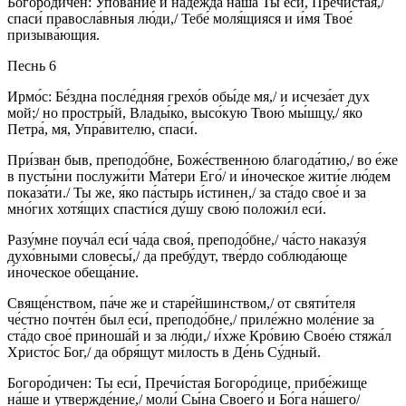
Богоро́дичен: Упова́ние и наде́жда на́ша Ты еси́, Пречи́стая,/
спаси́ правосла́вныя лю́ди,/ Тебе́ моля́щияся и и́мя Твое́
призыва́ющия.
Песнь 6
Ирмо́с: Бе́здна после́дняя грехо́в обы́де мя,/ и исчеза́ет дух
мой;/ но простры́й, Влады́ко, высо́кую Твою́ мы́шцу,/ я́ко
Петра́, мя, Упра́вителю, спаси́.
При́зван быв, преподо́бне, Боже́ственною благода́тию,/ во е́же
в пусты́ни послужи́ти Ма́тери Его́/ и и́ноческое жити́е лю́дем
показа́ти./ Ты же, я́ко па́стырь и́стинен,/ за ста́до свое́ и за
мно́гих хотя́щих спасти́ся ду́шу свою́ положи́л еси́.
Разу́мне поуча́л еси́ ча́да своя́, преподо́бне,/ ча́сто наказу́я
духо́вными словесы́,/ да пребу́дут, тве́рдо соблюда́юще
и́ноческое обеща́ние.
Свяще́нством, па́че же и старе́йшинством,/ от святи́теля
че́стно почте́н был еси́, преподо́бне,/ приле́жно моле́ние за
ста́до свое́ приноша́й и за лю́ди,/ и́хже Кро́вию Свое́ю стяжа́л
Христо́с Бог,/ да обря́щут ми́лость в Де́нь Су́дный.
Богоро́дичен: Ты еси́, Пречи́стая Богоро́дице, прибе́жище
на́ше и утвержде́ние,/ моли́ Сы́на Своего́ и Бо́га на́шего/