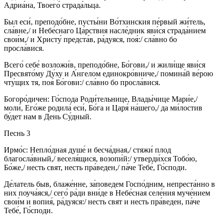
Адриа́на, Твоего́ страда́льца.
Был еси́, преподо́бне, пусты́ни Во́тхинския пе́рвый жи́тель,
сла́вне,/ и Небе́снаго Ца́рствия насле́дник яви́ся страда́нием
свои́м,/ и Христу́ предста́в, ра́дуяся, поя́:/ сла́вно бо
просла́вися.
Всего́ себе́ возложи́в, преподо́бне, Бо́гови,/ и жили́ще яви́ся
Пресвято́му Ду́ху и А́нгелом единокро́вниче,/ помина́й ве́рою
чту́щих тя, поя́ Бо́гови:/ сла́вно бо просла́вися.
Богоро́дичен: Го́спода Роди́тельнице, Влады́чице Мари́е,/
моли́, Его́же родила́ еси́, Бо́га и Царя́ на́шего,/ да ми́лостив
бу́дет нам в День Су́дный.
Песнь 3
Ирмо́с: Непло́дная душе́ и бесча́дная,/ стяжи́ плод
благосла́вный,/ веселя́щися, возопи́й:/ утверди́хся Тобо́ю,
Бо́же,/ несть свят, несть пра́веден,/ па́че Тебе́, Го́споди.
Де́латель быв, блаже́нне, за́поведем Госпо́дним, непреста́нно в
них поуча́яся,/ сего́ ра́ди вни́де в Небе́сная селе́ния муче́нием
свои́м и вопия́, ра́дуяся:/ несть свят и несть пра́веден, па́че
Тебе́, Го́споди.