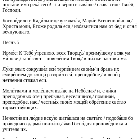
поста́ви им греха́ сего́! –/ и ве́рно взыва́ше:/ сла́ва си́ле Твое́й,
Го́споди.
Богоро́дичен: Кади́льнице всезлата́я, Мари́е Всенепоро́чная,/
Христа́ моли́, Его́же родила́ еси́,/ изба́витися нам от бед и огня́
ве́чнующаго.
Песнь 5
Ирмо́с: К Тебе́ у́тренюю, всех Творцу́,/ преиму́щему всяк ум
ми́рови,/ зане́ свет – повеле́ния Твоя́,/ в ни́хже наста́ви мя.
Лу́ки злых сокруши́л еси́ терпе́нием свои́м/ и брань их
смире́нием до конца́ разори́л еси́, преподо́бне,/ и вене́ц
нетле́ния стяжа́л еси́.
Моли́твами и моле́нием взы́де на Небе́сная/ и, с ли́ки
преподо́бных оте́ц пребыва́я, весели́шися,/ помина́й,
преподо́бне, нас,/ честны́х твои́х моще́й обре́тение све́тло
торжеству́ющих.
Нечести́вии лю́дие вску́ю шата́шася на свята́го,/ подоба́ше бо
пра́веднаго дарми́ почти́ти,/ я́ко Госпо́дня пропове́дника и
учи́теля их.