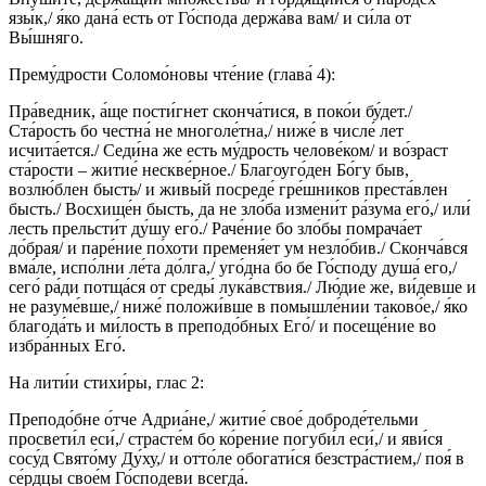
язы́к,/ я́ко дана́ есть от Го́спода держа́ва вам/ и си́ла от
Вы́шняго.
Прему́дрости Соломо́новы чте́ние (глава́ 4):
Пра́ведник, а́ще пости́гнет сконча́тися, в поко́и бу́дет./
Ста́рость бо честна́ не многоле́тна,/ ниже́ в числе́ лет
исчита́ется./ Седи́на же есть му́дрость челове́ком/ и во́зраст
ста́рости – житие́ нескве́рное./ Благоуго́ден Бо́гу быв,
возлю́блен бысть/ и живы́й посреде́ гре́шников преста́влен
бысть./ Восхище́н бысть, да не зло́ба измени́т ра́зума его́,/ или́
лесть прельсти́т ду́шу его́./ Раче́ние бо зло́бы помрача́ет
до́брая/ и паре́ние по́хоти пременя́ет ум незло́бив./ Сконча́вся
вма́ле, испо́лни ле́та до́лга,/ уго́дна бо бе Го́споду душа́ его,/
сего́ ра́ди потща́ся от среды́ лука́вствия./ Лю́дие же, ви́девше и
не разуме́вше,/ ниже́ положи́вше в помышле́нии таково́е,/ я́ко
благода́ть и ми́лость в преподо́бных Его́/ и посеще́ние во
избра́нных Его́.
На лити́и стихи́ры, глас 2:
Преподо́бне о́тче Адриа́не,/ житие́ свое́ доброде́тельми
просвети́л еси́,/ страсте́м бо ко́рение погуби́л еси́,/ и яви́ся
сосу́д Свято́му Ду́ху,/ и отто́ле обогати́ся безстра́стием,/ поя́ в
се́рдцы свое́м Го́сподеви всегда́.