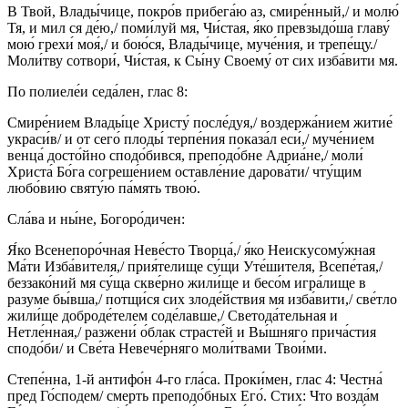
В Твой, Влады́чице, покро́в прибега́ю аз, смире́нный,/ и молю́
Тя, и мил ся де́ю,/ поми́луй мя, Чи́стая, я́ко превзыдо́ша главу́
мою́ грехи́ моя́,/ и бою́ся, Влады́чице, муче́ния, и трепе́щу./
Моли́тву сотвори́, Чи́стая, к Сы́ну Своему́ от сих изба́вити мя.
По полиеле́и седа́лен, глас 8:
Смире́нием Влады́це Христу́ после́дуя,/ воздержа́нием житие́
украси́в/ и от сего́ плоды́ терпе́ния показа́л еси́,/ муче́нием
венца́ досто́йно сподо́бився, преподо́бне Адриа́не,/ моли́
Христа́ Бо́га согреше́нием оставле́ние дарова́ти/ чту́щим
любо́вию святу́ю па́мять твою́.
Сла́ва и ны́не, Богоро́дичен:
Я́ко Всенепоро́чная Неве́сто Творца́,/ я́ко Неискусому́жная
Ма́ти Изба́вителя,/ прия́телище су́щи Уте́шителя, Всепе́тая,/
беззако́ний мя су́ща скве́рно жили́ще и бесо́м игра́лище в
разуме бы́вша,/ потщи́ся сих злоде́йствия мя изба́вити,/ све́тло
жили́ще доброде́телем соде́лавше,/ Светода́тельная и
Нетле́нная,/ разжени́ о́блак страсте́й и Вы́шняго прича́стия
сподо́би/ и Све́та Невече́рняго моли́твами Твои́ми.
Степе́нна, 1-й антифо́н 4-го гла́са. Проки́мен, глас 4: Честна́
пред Го́сподем/ смерть преподо́бных Его́. Стих: Что возда́м