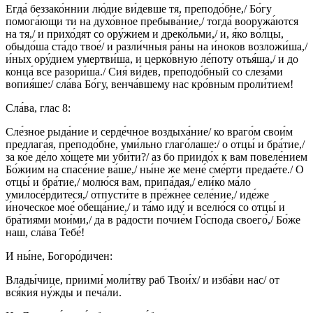
Егда́ беззако́ннии лю́дие ви́девше тя, преподо́бне,/ Бо́гу
помога́ющи ти на духо́вное пребыва́ние,/ тогда́ вооружа́ются
на тя,/ и прихо́дят со ору́жием и дреко́льми,/ и, я́ко во́лцы,
обыдо́ша ста́до твое́/ и разли́чныя ра́ны на и́ноков возложи́ша,/
и́ных ору́дием умертви́ша, и церко́вную ле́поту отья́ша,/ и до
конца́ все разори́ша./ Сия́ ви́дев, преподо́бный со слеза́ми
вопия́ше:/ сла́ва Бо́гу, венча́вшему нас кро́вным проли́тием!
Сла́ва, глас 8:
Сле́зное рыда́ние и серде́чное воздыха́ние/ ко враго́м свои́м
предлага́я, преподо́бне, уми́льно глаго́лаше:/ о отцы́ и бра́тие,/
за ко́е де́ло хо́щете ми уби́ти?/ аз бо приидо́х к вам повеле́нием
Бо́жиим на спасе́ние ва́ше,/ ны́не же мене́ сме́рти предае́те./ О
отцы́ и бра́тие,/ молю́ся вам, припа́дая,/ ели́ко ма́ло
умилосе́рдитеся,/ отпусти́те в пре́жнее селе́ние,/ иде́же
и́ноческое мое́ обеща́ние,/ и та́мо иду́ и вселю́ся со отцы́ и
бра́тиями мои́ми,/ да в ра́дости почие́м Го́спода своего́,/ Бо́же
наш, сла́ва Тебе́!
И ны́не, Богоро́дичен:
Влады́чице, приими́ моли́тву раб Твои́х/ и изба́ви нас/ от
вся́кия ну́жды и печа́ли.