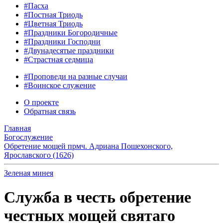
#Пасха
#Постная Триодь
#Цветная Триодь
#Праздники Богородичные
#Праздники Господни
#Двунадесятые праздники
#Страстная седмица
#Проповеди на разные случаи
#Воинское служение
О проекте
Обратная связь
Главная
Богослужение
Обретение мощей прмч. Адриана Пошехонского,
Ярославского (1626)
Зеленая минея
Служба в честь обретение
честных мощей святаго