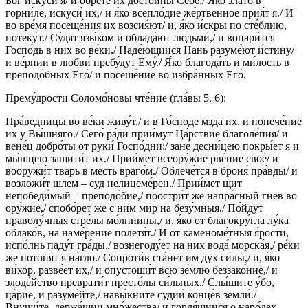
Бог искуси́ я/ и обре́те их досто́йны Себе́./ Я́ко зла́то в
горни́ле, искуси́ их,/ и я́ко всепло́дие же́ртвенное прия́т я./ И
во вре́мя посеще́ния их возсия́ют/ и, я́ко и́скры по сте́блию,
потеку́т./ Су́дят язы́ком и облада́ют людьми́,/ и воцари́тся
Госпо́дь в них во ве́ки./ Наде́ющиися Нань разуме́ют и́стину/
и ве́рнии в любви́ пребу́дут Ему́./ Я́ко благода́ть и ми́лость в
преподо́бных Его́/ и посеще́ние во избра́нных Его́.
Прему́дрости Соломо́новы чте́ние (гла́вы 5, 6):
Пра́ведницы во ве́ки живу́т,/ и в Го́споде мзда их, и попече́ние
их у Вы́шняго./ Сего́ ра́ди прии́мут Ца́рствие благоле́пия/ и
вене́ц добро́ты от руки́ Госпо́дни;/ зане́ десни́цею покры́ет я и
мы́шцею защити́т их./ Прии́мет всеору́жие рве́ние свое́/ и
вооружи́т тварь в месть враго́м./ Облече́тся в броня́ пра́вды/ и
возложи́т шлем – суд нелицеме́рен./ Прии́мет щит
непобеди́мый – преподо́бие,/ поостри́т же напра́сный гнев во
ору́жие,/ спобо́рет же с ним мир на безу́мныя./ По́йдут
праволу́чныя стре́лы мо́лниины,/ и, я́ко от благокру́гла лу́ка
облако́в, на наме́рение полетя́т./ И от каменоме́тныя я́рости,
испо́лнь паду́т гра́ды,/ вознегоду́ет на них вода́ морска́я,/ ре́ки
же потопя́т я на́гло./ Сопроти́в ста́нет им дух си́лы,/ и, я́ко
ви́хор, разве́ет их,/ и опустоши́т всю зе́млю беззако́ние,/ и
злоде́йство преврати́т престо́лы си́льных./ Слы́шите у́бо,
ца́рие, и разуме́йте,/ навы́кните судии́ конце́в земли́./
Внуши́те, держа́щии мно́жества/ и гордя́щиися о наро́дех