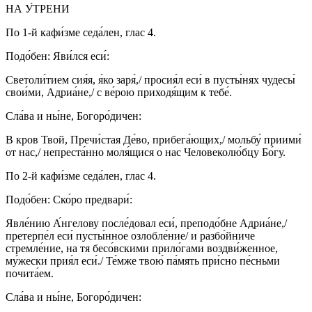
НА У́ТРЕНИ
По 1-й кафи́зме седа́лен, глас 4.
Подо́бен: Яви́лся еси́:
Светоли́тием сия́я, я́ко заря́,/ просия́л еси́ в пусты́нях чудесы́
свои́ми, Адриа́не,/ с ве́рою приходя́щим к тебе́.
Сла́ва и ны́не, Богоро́дичен:
В кров Твой, Пречи́стая Де́во, прибега́ющих,/ мольбу́ приими́
от нас,/ непреста́нно моля́щися о нас Человеколю́бцу Бо́гу.
По 2-й кафи́зме седа́лен, глас 4.
Подо́бен: Ско́ро предвари́:
Явле́нию А́нгелову после́довал еси́, преподо́бне Адриа́не,/
претерпе́л еси́ пусты́нное озлобле́ние/ и разбо́йниче
стремле́ние, на тя бесо́вскими прило́гами воздви́женное,
му́жески прия́л еси́./ Те́мже твою́ па́мять при́сно пе́сньми
почита́ем.
Сла́ва и ны́не, Богоро́дичен: