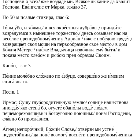
Го́сподеви о всех/ я́же воздаде́ ми. Вся́кое дыха́ние да хва́лит
Го́спода. Ева́нгелие от Ма́рка, зача́ло 37.
По 50-м псалме́ стихи́ра, глас 6:
Го́ры у́бо, и хо́лми,/ и вся окре́стныя дубра́вы,/ прииди́те,
возра́дуемся в ны́нешнее торжество́,/ днесь созыва́ет нас на
весе́лие преподобному́ченик Адриа́н,/ и́же с побе́дою гряде́т,/
возвраща́ет своя́ мо́щи на пе́рвоо́бразное свое́ ме́сто,/ в дом
Бо́жия Ма́тере,/ иде́же Влады́чица изво́лила ему́ бы́ти/ и
показа́ ме́сто хле́бом и ры́бою пред о́бразом Свои́м.
Кано́н, глас 3.
Пе́ние моле́бно сло́жено по а́збуце, соверше́но же и́менем
списа́вшаго.
Песнь 1
Ирмо́с: Су́шу глубороди́тельную зе́млю/ со́лнце наше́ствова
иногда́:/ я́ко стена́ бо, огусте́ обапо́лы вода́/ лю́дем
пешемореходя́щим/ и Богоуго́дно пою́щим:/ пои́м Го́сподеви,
сла́вно бо просла́вися.
А́гнец непоро́чный, Бо́жий Сло́ве,/ отве́рзи ми устне́
недосто́йнии,/ да поне́ возмогу́ воспе́ти преподобному́ченика