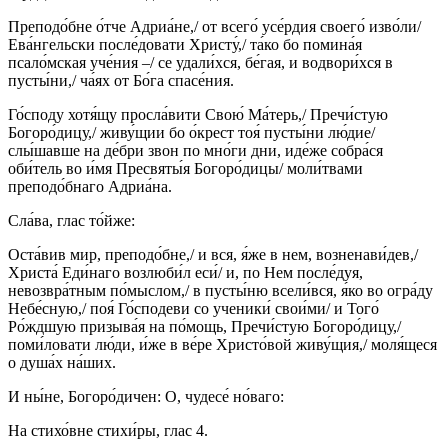
Преподо́бне о́тче Адриа́не,/ от всего́ усе́рдия своего́ изво́ли/
Ева́нгельски после́довати Христу́,/ та́ко бо помина́я
псало́мская уче́ния –/ се удали́хся, бе́гая, и водвори́хся в
пусты́ни,/ ча́ях от Бо́га спасе́ния.
Го́споду хотя́щу просла́вити Свою́ Ма́терь,/ Пречи́стую
Богоро́дицу,/ живу́щии бо о́крест тоя́ пусты́ни лю́дие/
слы́шавше на де́бри звон по мно́ги дни, иде́же собра́ся
оби́тель во и́мя Пресвяты́я Богоро́дицы/ моли́твами
преподо́бнаго Адриа́на.
Сла́ва, глас то́йже:
Оста́вив мир, преподо́бне,/ и вся, я́же в нем, возненави́дев,/
Христа́ Еди́наго возлюби́л еси́/ и, по Нем после́дуя,
невозвра́тным по́мыслом,/ в пусты́ню всели́вся, я́ко во огра́ду
Небе́сную,/ поя́ Го́сподеви со ученики́ свои́ми/ и Того́
Ро́ждшую призыва́я на по́мощь, Пречи́стую Богоро́дицу,/
поми́ловати лю́ди, и́же в ве́ре Христо́вой живу́щия,/ моля́щеся
о душа́х на́ших.
И ны́не, Богоро́дичен: О, чудесе́ но́ваго:
На стихо́вне стихи́ры, глас 4.