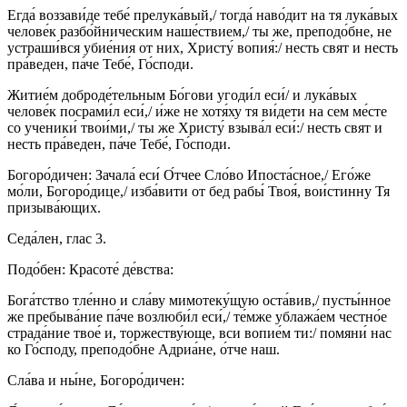
Егда́ воззави́де тебе́ прелука́вый,/ тогда́ наво́дит на тя лука́вых
челове́к разбо́йническим наше́ствием,/ ты же, преподо́бне, не
устраши́вся убие́ния от них, Христу́ вопия́:/ несть свят и несть
пра́веден, па́че Тебе́, Го́споди.
Житие́м доброде́тельным Бо́гови угоди́л еси́/ и лука́вых
челове́к посрами́л еси́,/ и́же не хотя́ху тя ви́дети на сем ме́сте
со ученики́ твои́ми,/ ты же Христу́ взыва́л еси́:/ несть свят и
несть пра́веден, па́че Тебе́, Го́споди.
Богоро́дичен: Зачала́ еси́ О́тчее Сло́во Ипоста́сное,/ Его́же
мо́ли, Богоро́дице,/ изба́вити от бед рабы́ Твоя́, вои́стинну Тя
призыва́ющих.
Седа́лен, глас 3.
Подо́бен: Красоте́ де́вства:
Бога́тство тле́нно и сла́ву мимотеку́щую оста́вив,/ пусты́нное
же пребыва́ние па́че возлюби́л еси́,/ те́мже ублажа́ем честно́е
страда́ние твое́ и, торжеству́юще, вси вопие́м ти:/ помяни́ нас
ко Го́споду, преподо́бне Адриа́не, о́тче наш.
Сла́ва и ны́не, Богоро́дичен: