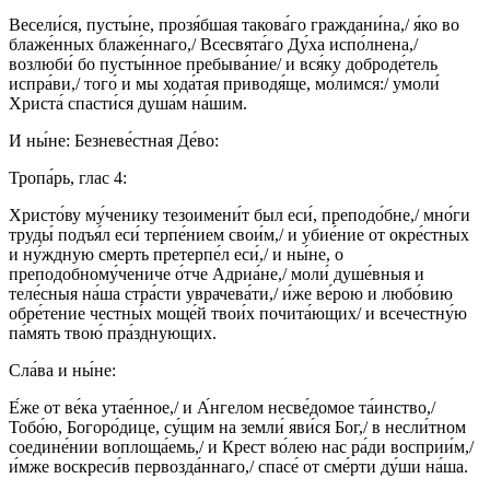
Весели́ся, пусты́не, прозя́бшая такова́го граждани́на,/ я́ко во
блаже́нных блаже́ннаго,/ Всесвята́го Ду́ха испо́лнена,/
возлюби́ бо пусты́нное пребыва́ние/ и вся́ку доброде́тель
испра́ви,/ того́ и мы хода́тая приводя́ще, мо́лимся:/ умоли́
Христа́ спасти́ся душа́м на́шим.
И ны́не: Безневе́стная Де́во:
Тропа́рь, глас 4:
Христо́ву му́ченику тезоимени́т был еси́, преподо́бне,/ мно́ги
труды́ подъя́л еси́ терпе́нием свои́м,/ и убие́ние от окре́стных
и ну́ждную смерть претерпе́л еси́,/ и ны́не, о
преподобному́чениче о́тче Адриа́не,/ моли́ душе́вныя и
теле́сныя на́ша стра́сти уврачева́ти,/ и́же ве́рою и любо́вию
обре́тение честны́х моще́й твои́х почита́ющих/ и всечестну́ю
па́мять твою́ пра́зднующих.
Сла́ва и ны́не:
Е́же от ве́ка утае́нное,/ и А́нгелом несве́домое та́инство,/
Тобо́ю, Богоро́дице, су́щим на земли́ яви́ся Бог,/ в несли́тном
соедине́нии воплоща́емь,/ и Крест во́лею нас ра́ди восприи́м,/
и́мже воскреси́в первозда́ннаго,/ спасе́ от сме́рти ду́ши на́ша.