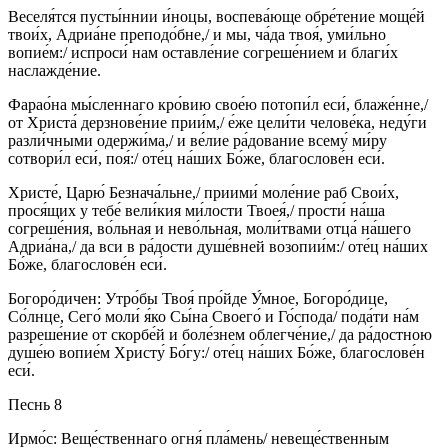
Веселя́тся пусты́ннии и́ноцы, воспева́юще обре́тение моще́й
твои́х, Адриа́не преподо́бне,/ и мы, ча́да твоя́, уми́льно
вопие́м:/ испроси́ нам оставле́ние согреше́нием и благи́х
наслажде́ние.
Фарао́на мы́сленнаго кро́вию свое́ю потопи́л еси́, блаже́нне,/
от Христа́ дерзнове́ние прии́м,/ е́же цели́ти челове́ка, неду́ги
разли́чными одержи́ма,/ и ве́лие ра́дование всему́ ми́ру
сотвори́л еси́, поя́:/ оте́ц на́ших Бо́же, благослове́н еси́.
Христе́, Царю́ Безнача́льне,/ приими́ моле́ние раб Свои́х,
прося́щих у тебе́ вели́кия ми́лости Твоея́,/ прости́ на́ша
согреше́ния, во́льная и нево́льная, моли́твами отца́ на́шего
Адриа́на,/ да вси в ра́дости душе́вней возопии́м:/ оте́ц на́ших
Бо́же, благослове́н еси́.
Богоро́дичен: Утро́бы Твоя́ про́йде У́мное, Богоро́дице,
Со́лнце, Сего́ моли́ я́ко Сы́на Своего́ и Го́спода/ пода́ти на́м
разреше́ние от скорбе́й и боле́знем облегче́ние,/ да ра́достною
душе́ю вопие́м Христу́ Бо́гу:/ оте́ц на́ших Бо́же, благослове́н
еси́.
Песнь 8
Ирмо́с: Веще́ственнаго огня́ пла́мень/ невеще́ственным