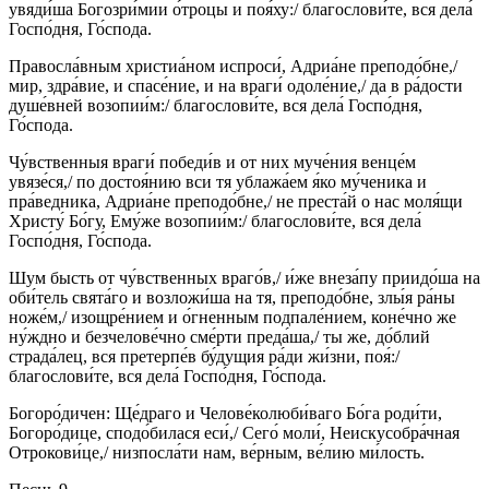
увяди́ша Богозри́мии о́троцы и поя́ху:/ благослови́те, вся дела́
Госпо́дня, Го́спода.
Правосла́вным христиа́ном испроси́, Адриа́не преподо́бне,/
мир, здра́вие, и спасе́ние, и на враги́ одоле́ние,/ да в ра́дости
душе́вней возопии́м:/ благослови́те, вся дела́ Госпо́дня,
Го́спода.
Чу́вственныя враги́ победи́в и от них муче́ния венце́м
увязе́ся,/ по достоя́нию вси тя ублажа́ем я́ко му́ченика и
пра́ведника, Адриа́не преподо́бне,/ не преста́й о нас моля́щи
Христу́ Бо́гу, Ему́же возопии́м:/ благослови́те, вся дела́
Госпо́дня, Го́спода.
Шум бысть от чу́вственных враго́в,/ и́же внеза́пу приидо́ша на
оби́тель свята́го и возложи́ша на тя, преподо́бне, злы́я ра́ны
ноже́м,/ изощре́нием и о́гненным подпале́нием, коне́чно же
ну́ждно и безчелове́чно сме́рти преда́ша,/ ты же, до́блий
страда́лец, вся претерпе́в бу́дущия ра́ди жи́зни, поя́:/
благослови́те, вся дела́ Госпо́дня, Го́спода.
Богоро́дичен: Ще́драго и Челове́колюби́ваго Бо́га роди́ти,
Богоро́дице, сподо́билася еси́,/ Сего́ моли́, Неискусобра́чная
Отрокови́це,/ низпосла́ти нам, ве́рным, ве́лию ми́лость.