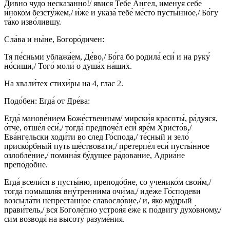
Ди́вно чу́до несказа́нно!/ яви́ся Тебе́ А́нгел, имену́я себе́
и́ноком безсту́жем,/ и́же и указа́ тебе́ ме́сто пусты́нное,/ Бо́гу
та́ко изво́лившу.
Сла́ва и ны́не, Богоро́дичен:
Тя пе́сньми ублажа́ем, Де́во,/ Бо́га бо родила́ еси́ и на руку́
но́сиши,/ Того́ моли́ о душа́х на́ших.
На хвали́тех стихи́ры на 4, глас 2.
Подо́бен: Егда́ от Дре́ва:
Егда́ манове́нием Боже́ственным/ мирски́я красоты́, ра́дуяся,
о́тче, отше́л еси́,/ тогда́ предпоче́л еси́ яре́м Христо́в,/
Ева́нгельски ходи́ти во след Го́спода,/ те́сный и зело́
приско́рбный путь ше́ствовати,/ претерпе́л еси́ пусты́нное
озлобле́ние,/ помина́я бу́дущее ра́дование, Адриа́не
преподо́бне.
Егда́ всели́ся в пусты́ню, преподо́бне, со ученико́м свои́м,/
тогда́ помышля́я вну́треннима очи́ма,/ иде́же Го́сподеви
возсыла́ти непреста́нное славосло́вие,/ и, я́ко му́дрый
прави́тель,/ вся Боголе́пно устроя́я е́же к по́двигу духо́вному,/
сим возводя́ на высоту́ разуме́ния.