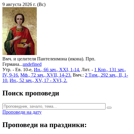
9 августа 2026 г. (Вс)
Вмч. и целителя Пантелеимона (икона). Прп.
Германа...
undefined
Утр. - Ев. 10-е,
Ин., 66 зач., XXI, 1-14.
Лит. -
1 Кор., 131 зач.,
IV, 9-16.
Мф., 72 зач., XVII, 14-23.
Вмч.:
2 Тим., 292 зач., II, 1-
10.
Ин., 52 зач., XV, 17 - XVI, 2.
Поиск проповеди
Проповеди на дату
Проповеди на праздники: