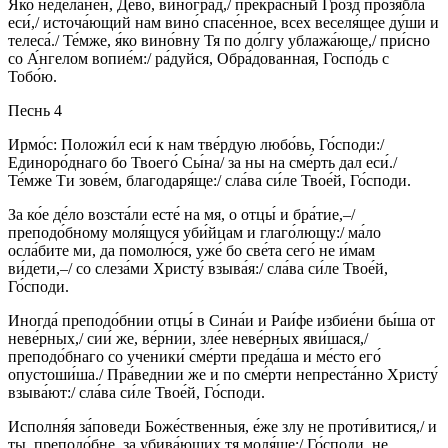
Я́ко неде́ланен, Де́во, виногра́д,/ прекра́сный Гро́зд прозябла́
еси́,/ источа́ющий нам вино́ спасе́нное, всех веселя́щее ду́ши и
телеса́./ Те́мже, я́ко вино́вну Тя по до́лгу ублажа́юще,/ при́сно
со А́нгелом вопие́м:/ ра́дуйся, Обра́дованная, Госпо́дь с
Тобо́ю.
Песнь 4
Ирмо́с: Положи́л еси́ к нам тве́рдую любо́вь, Го́споди:/
Единоро́днаго бо Твоего́ Сы́на/ за ны на сме́рть дал еси́./
Те́мже Ти зове́м, благодаря́ще:/ сла́ва си́ле Твое́й, Го́споди.
За ко́е де́ло возста́ли есте́ на мя, о отцы́ и бра́тие,–/
преподо́бному моля́щуся уби́йцам и глаго́лющу:/ ма́ло
осла́бите ми, да помолю́ся, уже́ бо све́та сего́ не и́мам
ви́дети,–/ со слеза́ми Христу́ взыва́я:/ сла́ва си́ле Твое́й,
Го́споди.
Иногда́ преподо́бнии отцы́ в Сина́и и Раи́фе избие́ни бы́ша от
неве́рных,/ сии́ же, ве́рнии, зле́е неве́рных яви́шася,/
преподо́бнаго со ученики́ сме́рти преда́ша и ме́сто его́
опустоши́ша./ Пра́веднии же и по сме́рти непреста́нно Христу́
взыва́ют:/ сла́ва си́ле Твое́й, Го́споди.
Исполня́я за́поведи Боже́ственныя, е́же злу не проти́витися,/ и
ты, преподо́бне, за убива́ющих тя моля́ше:/ Го́споди, не