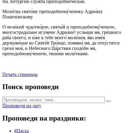
На Литурги́и слу́жба преподо́бническая.
Моли́тва свято́му преподобному́ченику Адриа́ну
Пошехо́нскому
О вели́кий чудотво́рче, святы́й и преподобному́чениче,
многострада́льне игу́мене Адриа́не! услы́ши мя, гре́шнаго
раба́ своего́, и и́же к те́бе моего́ моле́ния, я́ко име́я
дерзнове́ние ко Святе́й Тро́ице, помяни́ мя, да отпу́стятся
грехи́ моя́, и Небе́снаго Ца́рствия сподо́би мя,
преподобному́чениче, твои́ми моли́твами.
Печать страницы
Поиск проповеди
Проповеди на дату
Проповеди на праздники:
#Пасха