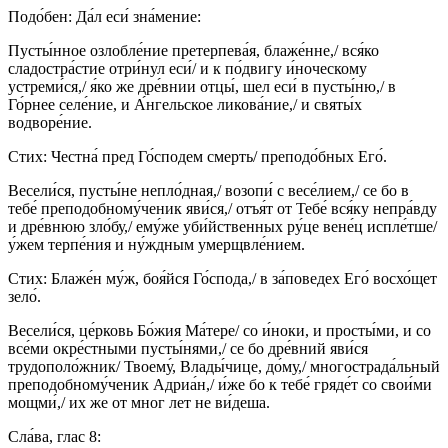
Подо́бен: Да́л еси́ зна́мение:
Пусты́нное озлобле́ние претерпева́я, блаже́нне,/ вся́ко
сладостра́стие отри́нул еси́/ и к по́двигу и́ноческому
устреми́ся,/ я́ко же дре́внии отцы́, шел еси́ в пусты́ню,/ в
Го́рнее селе́ние, и А́нгельское ликова́ние,/ и святы́х
водворе́ние.
Стих: Честна́ пред Го́сподем смерть/ преподо́бных Его́.
Весели́ся, пусты́не непло́дная,/ возопи́ с весе́лием,/ се бо в
тебе́ преподобному́ченик яви́ся,/ отъя́т от Тебе́ вся́ку непра́вду
и дре́внюю зло́бу,/ ему́же уби́йственных ру́це вене́ц испле́тше/
у́жем терпе́ния и ну́ждным умерщвле́нием.
Стих: Блаже́н му́ж, боя́йся Го́спода,/ в за́поведех Его́ восхо́щет
зело́.
Весели́ся, це́рковь Бо́жия Ма́тере/ со и́ноки, и просты́ми, и со
все́ми окре́стными пусты́нями,/ се бо дре́вний яви́ся
трудополо́жник/ Твоему́, Влады́чице, до́му,/ многострада́льный
преподобному́ченик Адриа́н,/ и́же бо к тебе́ гряде́т со свои́ми
мощми́,/ их же от мног лет не ви́деша.
Сла́ва, глас 8: