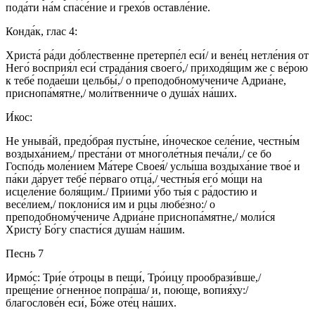
пода́ти на́м спасе́ние и грехо́в оставле́ние.
Конда́к, глас 4:
Христа́ ра́ди до́блественне претерпе́л еси́/ и вене́ц нетле́ния от
Него́ восприя́л еси́ страда́ния своего́,/ приходя́щим же с ве́рою
к тебе́ подае́ши цельбы́,/ о преподобному́чениче Адриа́не,
приснопа́мятне,/ моли́твенниче о душа́х на́ших.
И́кос:
Не уныва́й, предо́брая пусты́не, и́ноческое селе́ние, честны́м
воздыха́нием,/ преста́ни от многоле́тныя печа́ли,/ се бо
Госпо́дь моле́нием Ма́тере Своея́/ услы́ша воздыха́ние твое́ и
па́ки да́рует тебе́ пе́рваго отца́,/ честны́я его́ мо́щи на
исцеле́ние боля́щим./ Приими́ у́бо ты́я с ра́достию и
весе́лием,/ поклони́ся им и рцы любе́зно:/ о
преподобному́чениче Адриа́не приснопа́мятне,/ моли́ся
Христу́ Бо́гу спасти́ся душа́м на́шим.
Песнь 7
Ирмо́с: Три́е о́троцы в пещи́, Тро́ицу прообрази́вше,/
преще́ние о́гненное попра́ша/ и, пою́ще, вопия́ху:/
благослове́н еси́, Бо́же оте́ц на́ших.