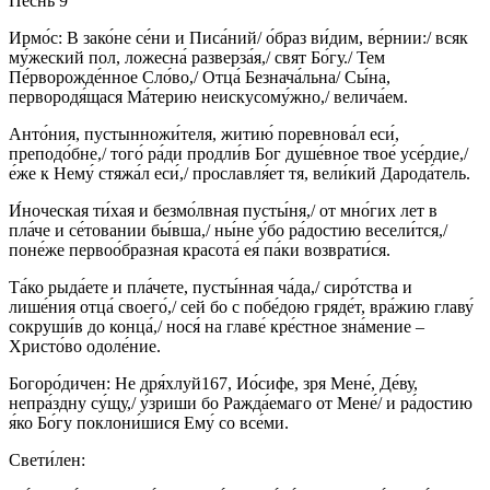
Песнь 9
Ирмо́с: В зако́не се́ни и Писа́ний/ о́браз ви́дим, ве́рнии:/ всяк
му́жеский пол, ложесна́ разверза́я,/ свят Бо́гу./ Тем
Пе́рворожде́нное Сло́во,/ Отца́ Безнача́льна/ Сы́на,
первородя́щася Ма́терию неискусому́жно,/ велича́ем.
Анто́ния, пустынножи́теля, житию́ поревнова́л еси́,
преподо́бне,/ того́ ра́ди продли́в Бог душе́вное твое́ усе́рдие,/
е́же к Нему́ стяжа́л еси́,/ прославля́ет тя, вели́кий Дарода́тель.
И́ноческая ти́хая и безмо́лвная пусты́ня,/ от мно́гих лет в
пла́че и се́товании бы́вша,/ ны́не у́бо ра́достию весели́тся,/
поне́же первоо́бразная красота́ ея́ па́ки возврати́ся.
Та́ко рыда́ете и пла́чете, пусты́нная ча́да,/ сиро́тства и
лише́ния отца́ своего́,/ сей бо с побе́дою гряде́т, вра́жию главу́
сокруши́в до конца́,/ нося́ на главе́ кре́стное зна́мение –
Христо́во одоле́ние.
Богоро́дичен: Не дря́хлуй167, Ио́сифе, зря Мене́, Де́ву,
непра́здну су́щу,/ у́зриши бо Ражда́емаго от Мене́/ и ра́достию
я́ко Бо́гу поклони́шися Ему́ со все́ми.
Свети́лен: