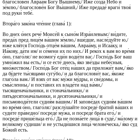
благослове́н Авраа́м Бо́гу Вы́шнему,/ И́же созда́ Не́бо и
зе́млю,/ благослове́н Бог Вы́шний,/ И́же предаде́ враги́ твоя́
под руки́ тебе́.
Втора́го зако́на чте́ние (глава́ 1):
Во днех о́нех рече́ Моисе́й к сыно́м Изра́илевым:/ ви́дите,
преда́х пред лице́м ва́шим зе́млю,/ вше́дше, насле́дуйте ю,/
ю́же кля́тся Госпо́дь отце́м ва́шим, Авраа́му, и Исаа́ку, и
Иа́кову, да́ти им/ и се́мени их по них./ И реко́х к вам во вре́мя
о́но, глаго́ля:/ не возмогу́ еди́н води́ти вас./ Госпо́дь Бог ваш
умно́жил вы есть,/ и се есте́ днесь, я́ко зве́зды небе́сныя,
мно́жеством./ Госпо́дь Бог оте́ц на́ших да приложи́т вам,/ я́ко
да бу́дете ты́сящами сугу́бо,/ и да благослови́т вас, я́коже
глаго́ла вам./ И взях от вас му́жи му́дры, и све́домы, и
смы́сленны,/ и поста́вих их владе́ти над ва́ми,/
тысященача́льники, и стонача́льники,/ и
пятьдесятонача́льники, и десятонача́льники,/ и
письмоводи́тели судия́м ва́шим./ И запове́дах судия́м ва́шим
во вре́мя о́но, глаго́ля:/ разслу́шайте посреде́ бра́тий ва́ших и
суди́те пра́ведно/ посреде́ му́жа, и посреде́ бра́та его́,/ и
посреде́ прише́льца его́./ Да не позна́ете лица́ в суде́,/ ма́лому и
вели́кому су́диши/ и не устыди́шися лица́ челове́ческа,/ я́ко суд
Бо́жий есть.