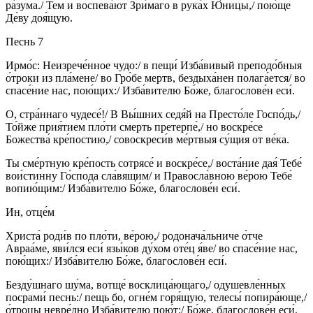
ра́зума./ Тем и воспева́ют Зри́маго в рука́х Ю́ницы,/ пою́ще
Де́ву доя́щую.
Песнь 7
Ирмо́с: Неизрече́нное чудо:/ в пещи́ Изба́вивый преподо́бныя
о́троки из пла́мене/ во Гро́бе мертв, бездыха́нен полага́ется/ во
спасе́ние нас, пою́щих:/ Изба́вителю Бо́же, благослове́н еси́.
О, стра́ннаго чудесе́!/ В Вы́шних седя́й на Престо́ле Госпо́дь,/
То́йже прия́тием пло́ти смерть претерпе́,/ но воскре́се
Божества́ кре́постию,/ совоскреси́в ме́ртвыя су́щия от ве́ка.
Ты сме́ртную кре́пость сотрясе́ и воскре́се,/ воста́ние дая́ Тебе́
вои́стинну Го́спода сла́вящим/ и Правосла́вною ве́рою Тебе́
вопию́щим:/ Изба́вителю Бо́же, благослове́н еси́.
Ин, отце́м
Христа́ роди́в по пло́ти, ве́рою,/ родонача́льниче о́тче
Авраа́ме, яви́лся еси́ язы́ков ду́хом оте́ц я́ве/ во спасе́ние нас,
пою́щих:/ Изба́вителю Бо́же, благослове́н еси́.
Безду́шнаго шу́ма, вотще́ восклица́ющаго,/ одушевле́нных
посрами́ песнь:/ пещь бо, огне́м горя́щую, телесы́ попира́юще,/
о́троцы невре́дно Изба́вителю пою́т:/ Бо́же, благослове́н еси́.