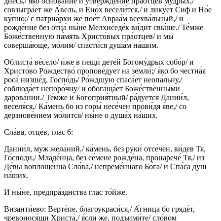
днесь,/ я́ко основа́ние и утвержде́ние пра́отцев му́дрых,/
совзыгра́ет же А́вель, и Ено́х весели́тся,/ и лику́ет Сиф и Но́е
ку́пно;/ с патриа́рхи же пое́т Авраа́м всехва́льный,/ и
рожде́ние без отца́ ны́не Мелхиседе́к ви́дит свы́ше./ Те́мже
Боже́ственную па́мять Христо́вых пра́отцев/ и мы
соверша́юще, мо́лим/ спасти́ся душа́м на́шим.
Облиста́ ве́село/ и́же в пещи́ дете́й Богому́дрых собо́р/ и
Христо́во Рождество́ пропове́дует на земли́;/ я́ко бо честна́я
роса́ низше́д, Госпо́дь/ Ро́ждшую спаса́ет неопа́льну,/
соблюда́ет непоро́чну/ и обогаща́ет Боже́ственными
дарова́нии./ Те́мже и Богоприя́тный/ ра́дуется Дании́л,
веселя́ся,/ Ка́мень бо из горы́ несе́чен прови́дя я́ве,/ со
дерзнове́нием мо́лится/ ны́не о душа́х на́ших.
Сла́ва, отце́в, глас 6:
Дании́л, муж жела́ний,/ ка́мень, без руки́ отсе́чен, ви́дев Тя,
Го́споди,/ Младе́нца, без се́мене рожде́на, пронарече́ Тя,/ из
Де́вы воплоще́нна Сло́ва,/ непреме́ннаго Бо́га/ и Спа́са душ
на́ших.
И ны́не, предпра́зднства глас то́йже.
Византи́ево: Верте́пе, благоукраси́ся,/ А́гница бо гряде́т,
чревонося́щи Христа́,/ я́сли же, подъими́те/ сло́вом