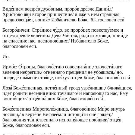
Виде́нием воззре́в духо́вным, проро́к дре́вле Дании́л/
Христо́во яви́ второ́е прише́ствие/ и я́же в нем стра́шная
предвозвеща́ет, вопия́:/ Изба́вителю Бо́же, благослове́н еси́.
Богоро́дичен: Стра́нное чу́до, во проро́цех повеству́емое и
отце́м дре́вле явле́нно:/ Де́ва Чи́стая, роди́ти хотя́щи, прии́де
на спасе́ние нас, песнопою́щих:/ Изба́вителю Бо́же,
благослове́н еси́.
Ин
Ирмо́с: О́троцы, благоче́стию совоспита́ни,/ злочести́ваго
веле́ния небре́гше,/ о́гненнаго преще́ния не убоя́шася,/ но,
посреде́ пла́мене стоя́ще, поя́ху:/ отце́в Бо́же, благослове́н еси́.
Лоза́ Боже́ственная, нетле́нный грозд узре́ливши,/ ближа́щися,
и́дет роди́ти весе́лия вино́ точа́щаго/ и напоя́ющаго нас, Ему́
вопию́щих:/ отце́в на́ших Бо́же, благослове́н еси́.
Боже́ственная Мирополо́жница, благово́нное Ми́ро внутрь
нося́щи,/ в верте́пе Вифлее́мли истощи́ти сие́ гряде́т,/
благово́ния та́инственнаго исполня́ющее пою́щия:/ отце́в
Бо́же, благослове́н еси́.