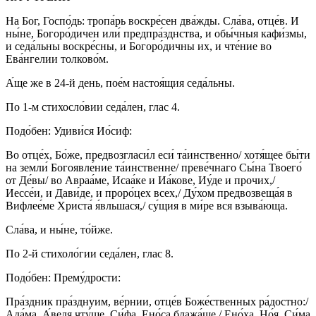
На Бог, Госпо́дь: тропа́рь воскре́сен два́жды. Сла́ва, отце́в. И
ны́не, Богоро́дичен или́ предпра́зднства, и обы́чныя кафи́змы,
и седа́льны воскре́сны, и Богоро́дичны их, и чте́ние во
Ева́нгелии толково́м.
А́ще же в 24-й день, пое́м настоя́щия седа́льны.
По 1-м стихосло́вии седа́лен, глас 4.
Подо́бен: Удиви́ся Ио́сиф:
Во отце́х, Бо́же, предвозгласи́л еси́ та́инственно/ хотя́щее бы́ти
на земли́ Богоявле́ние та́инственне/ преве́чнаго Сы́на Твоего́
от Де́вы/ во Авраа́ме, Исаа́ке и Иа́кове, Иу́де и прочих,/
Иессе́и, и Дави́де, и проро́цех всех,/ Ду́хом предвозвеща́я в
Вифлее́ме Христа́ я́вльшася,/ су́щия в ми́ре вся взыва́юща.
Сла́ва, и ны́не, то́йже.
По 2-й стихоло́гии седа́лен, глас 8.
Подо́бен: Прему́дрости:
Пра́здник пра́зднуим, ве́рнии, отце́в Боже́ственных ра́достно:/
Ада́ма, А́веля чту́ще, Си́фа, Ено́са блажа́ще,/ Ено́ха, Но́я, Си́ма