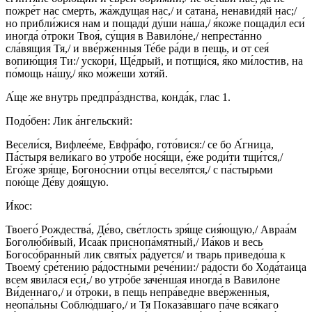
пожре́т нас смерть, жа́ждущая нас,/ и сатана́, ненави́дяй нас;/
но прибли́жися нам и пощади́ ду́ши на́ша,/ я́коже пощади́л еси́
иногда́ о́троки Твоя́, су́щия в Вавило́не,/ непреста́нно
сла́вящия Тя,/ и вве́рженныя Те́бе ра́ди в пещь, и от сея́
вопию́щия Ти:/ ускори́, Ще́дрый, и потщи́ся, я́ко ми́лостив, на
по́мощь на́шу,/ я́ко мо́жеши хотя́й.
А́ще же внутрь предпра́зднства, конда́к, глас 1.
Подо́бен: Лик а́нгельский:
Весели́ся, Вифлее́ме, Евфра́фо, гото́вися:/ се бо А́гница,
Па́стыря вели́каго во утро́бе нося́щи, е́же роди́ти тщи́тся,/
Его́же зря́ще, Богоно́снии отцы́ веселя́тся,/ с па́стырьми
пою́ще Де́ву доя́щую.
И́кос:
Твоего́ Рождества́, Де́во, све́тлость зря́ще сия́ющую,/ Авраа́м
Боголю́би́вый, Исаа́к приснопа́мятный,/ Иа́ков и весь
Богосо́бранный лик святы́х ра́дуется/ и тварь приведо́ша к
Твоему́ сре́тению ра́достными рече́нии:/ ра́дости бо Хода́таица
всем яви́лася еси́,/ во утро́бе заче́ншая иногда́ в Вавило́не
Ви́деннаго,/ и о́троки, в пещь непра́ведне вве́рженныя,
неопа́льны Соблю́дшаго,/ и Тя Показа́вшаго па́че вся́каго