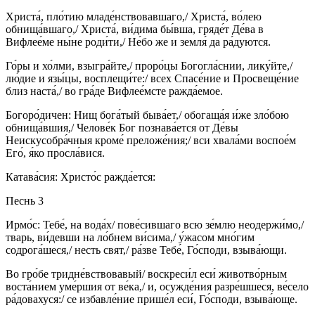
Христа́, пло́тию младе́нствовавшаго,/ Христа́, во́лею
обнища́вшаго,/ Христа́, ви́дима бы́вша, гряде́т Де́ва в
Вифлее́ме ны́не роди́ти,/ Не́бо же и земля́ да ра́дуются.
Го́ры и хо́лми, взыгра́йте,/ проро́цы Богогла́снии, лику́йте,/
лю́дие и язы́цы, восплещи́те:/ всех Спасе́ние и Просвеще́ние
близ наста́,/ во гра́де Вифлее́мсте ражда́емое.
Богоро́дичен: Нищ бога́тый быва́ет,/ обогаща́я и́же зло́бою
обнища́вшия,/ Челове́к Бог познава́ется от Де́вы
Неискусобра́чныя кроме́ преложе́ния;/ вси хвала́ми воспое́м
Его́, я́ко просла́вися.
Катава́сия: Христо́с ражда́ется:
Песнь 3
Ирмо́с: Тебе́, на вода́х/ пове́сившаго всю зе́млю неодержи́мо,/
тварь, ви́девши на ло́бнем ви́сима,/ у́жасом мно́гим
содрога́шеся,/ несть свят,/ ра́зве Тебе́, Го́споди, взыва́ющи.
Во гро́бе тридне́вствовавый/ воскреси́л еси́ животво́рным
воста́нием уме́ршия от ве́ка,/ и, осужде́ния разре́шшеся, ве́село
ра́довахуся:/ се избавле́ние прише́л еси́, Го́споди, взыва́юще.