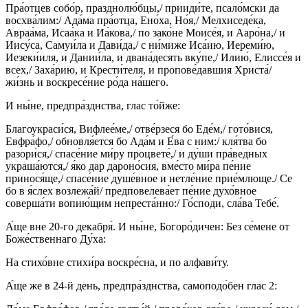
Пра́отцев собо́р, празднолю́бцы,/ прииди́те, псало́мски да
восхва́лим:/ Ада́ма пра́отца, Ено́ха, Но́я,/ Мелхиседе́ка,
Авраа́ма, Исаа́ка и Иа́кова,/ по зако́не Моисе́я, и Ааро́на,/ и
Иису́са, Самуи́ла и Дави́да,/ с ни́миже Иса́ию, Иереми́ю,
Иезеки́иля, и Дании́ла, и двана́десять вку́пе,/ Илию́, Елиссе́я и
всех,/ Заха́рию, и Крести́теля, и пропове́давшия Христа́/
жи́знь и воскресе́ние ро́да на́шего.
И ны́не, предпра́зднства, глас то́йже:
Благоукраси́ся, Вифлее́ме,/ отве́рзеся бо Еде́м,/ гото́вися,
Евфра́фо,/ обновля́ется бо Ада́м и Е́ва с ним:/ кля́тва бо
разори́ся,/ спасе́ние ми́ру процвете́,/ и ду́ши пра́ведных
украша́ются,/ я́ко дар дароно́сия, вме́сто ми́ра пе́ние
принося́ще,/ спасе́ние душе́вное и нетле́ние прие́млюще./ Се
бо в я́слех возлежа́й/ предповелева́ет пе́ние духо́вное
соверша́ти вопию́щим непреста́нно:/ Го́споди, сла́ва Тебе́.
А́ще вне 20-го декабря́. И ны́не, Богоро́дичен: Без се́мене от
Боже́ственнаго Ду́ха:
На стихо́вне стихи́ра воскре́сна, и по алфави́ту.
А́ще же в 24-й день, предпра́зднства, самоподо́бен глас 2: