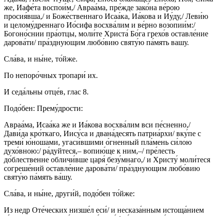
же, Иафе́та воспои́м,/ Авраа́ма, пре́жде зако́на ве́рою
просия́вша,/ и Боже́ственнаго Исаа́ка, Иа́кова и Иу́ду,/ Леви́ю
и целому́дреннаго Ио́сифа восхва́лим и ве́рно возопии́м:/
Богоно́снии пра́отцы, моли́те Христа́ Бо́га грехо́в оставле́ние
дарова́ти/ пра́зднующим любо́вию святу́ю па́мять вашу.
Сла́ва, и ны́не, то́йже.
По непоро́чных тропари́ их.
И седа́льны отце́в, глас 8.
Подо́бен: Прему́дрости:
Авраа́ма, Исаа́ка же и Иа́кова восхва́лим вси пе́сненно,/
Дави́да кро́ткаго, Иису́са и двана́десять патриа́рхи/ вку́пе с
треми́ ю́ношами, угаси́вшими о́гненный пла́мень си́лою
духо́вною:/ ра́дуйтеся,– вопию́ще к ним,–/ пре́лесть
до́блественне обличи́вше царя́ безу́мнаго,/ и Христу́ моли́теся
согреше́ний оставле́ние дарова́ти/ пра́зднующим любо́вию
святу́ю па́мять ва́шу.
Сла́ва, и ны́не, други́й, подо́бен то́йже:
Из недр Оте́ческих низше́л еси́/ и несказа́нным истоща́нием