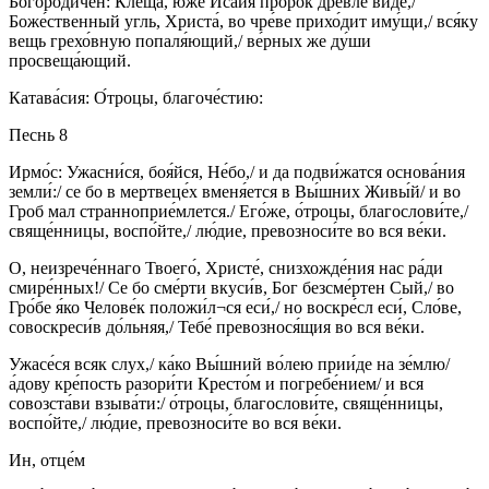
Богоро́дичен: Клеща́, ю́же Иса́ия проро́к дре́вле ви́де,/
Боже́ственный угль, Христа́, во чре́ве прихо́дит иму́щи,/ вся́ку
вещь грехо́вную попаля́ющий,/ ве́рных же ду́ши
просвеща́ющий.
Катава́сия: О́троцы, благоче́стию:
Песнь 8
Ирмо́с: Ужасни́ся, боя́йся, Не́бо,/ и да подви́жатся основа́ния
земли́:/ се бо в мертвеце́х вменя́ется в Вы́шних Живы́й/ и во
Гроб мал странноприе́млется./ Его́же, о́троцы, благослови́те,/
свяще́нницы, воспо́йте,/ лю́дие, превозноси́те во вся ве́ки.
О, неизрече́ннаго Твоего́, Христе́, снизхожде́ния нас ра́ди
смире́нных!/ Се бо сме́рти вкуси́в, Бог безсме́ртен Сый,/ во
Гро́бе я́ко Челове́к положи́л¬ся еси́,/ но воскре́сл еси́, Сло́ве,
совоскреси́в до́льняя,/ Тебе́ превознося́щия во вся ве́ки.
Ужасе́ся всяк слух,/ ка́ко Вы́шний во́лею прии́де на зе́млю/
а́дову кре́пость разори́ти Кресто́м и погребе́нием/ и вся
совозста́ви взыва́ти:/ о́троцы, благослови́те, свяще́нницы,
воспо́йте,/ лю́дие, превозноси́те во вся ве́ки.
Ин, отце́м