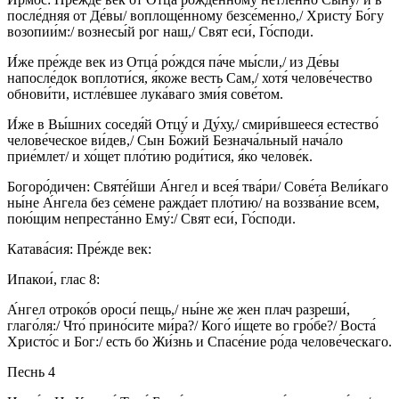
после́дняя от Де́вы/ воплоще́нному безсе́менно,/ Христу́ Бо́гу
возопии́м:/ вознесы́й рог наш,/ Свят еси́, Го́споди.
И́же пре́жде век из Отца́ ро́ждся па́че мы́сли,/ из Де́вы
напосле́док воплоти́ся, я́коже весть Сам,/ хотя́ челове́чество
обнови́ти, истле́вшее лука́ваго зми́я сове́том.
И́же в Вы́шних соседя́й Отцу́ и Ду́ху,/ смири́вшееся естество́
челове́ческое ви́дев,/ Сын Бо́жий Безнача́льный нача́ло
прие́млет/ и хо́щет пло́тию роди́тися, я́ко челове́к.
Богоро́дичен: Святе́йши А́нгел и всея́ тва́ри/ Сове́та Вели́каго
ны́не А́нгела без се́мене ражда́ет пло́тию/ на воззва́ние всем,
пою́щим непреста́нно Ему́:/ Свят еси́, Го́споди.
Катава́сия: Пре́жде век:
Ипакои́, глас 8:
А́нгел отроко́в ороси́ пещь,/ ны́не же жен плач разреши́,
глаго́ля:/ Что́ прино́сите ми́ра?/ Кого́ и́щете во гро́бе?/ Воста́
Христо́с и Бог:/ есть бо Жи́знь и Спасе́ние ро́да челове́ческаго.
Песнь 4