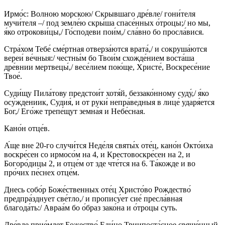
Ирмо́с: Волною морскою/ Скрывшаго дре́вле/ гони́теля
мучи́теля –/ под земле́ю скры́ша спасе́нных о́троцы;/ но мы,
я́ко отрокови́цы,/ Го́сподеви пои́м,/ сла́вно бо просла́вися.
Стра́хом Тебе́ сме́ртная отверза́ются врата́,/ и сокруша́ются
вереи́ ве́чныя:/ честны́м бо Твои́м схожде́нием воста́ша
дре́внии мертвецы́,/ весе́лием пою́ще, Христе́, Воскресе́ние
Твое́.
Суди́щу Пила́тову предстои́т хотя́й, беззако́нному суду́,/ я́ко
осу́ждениик, Судия́, и от руки́ непра́ведныя в лице́ ударя́ется
Бог,/ Его́же трепе́щут земна́я и Небе́сная.
Кано́н отце́в.
А́ще вне 20-го случи́тся Неде́ля святы́х оте́ц, кано́н Окто́иха
воскре́сен со ирмосо́м на 4, и Крестовоскре́сен на 2, и
Богоро́дицы 2, и отце́м от зде чте́тся на 6. Та́кожде и во
про́чих пе́снех отце́м.
Днесь собо́р Боже́ственных оте́ц Христо́во Рождество́
предпра́зднует све́тло,/ и пропису́ет сие́ пресла́вная
благода́ть:/ Авраа́м бо о́браз зако́на и о́троцы суть.
Дре́вле прие́млет Божество́ Еди́но Триипоста́сное свяще́нный