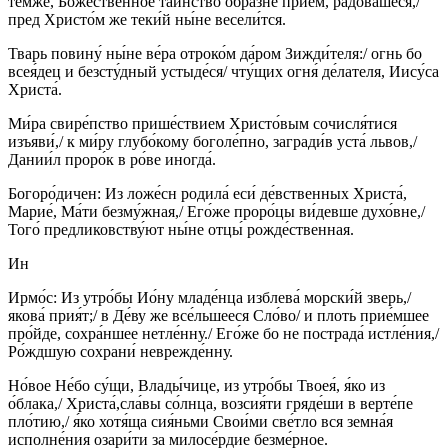
те́мже, Боже́ственное та́инство обра́зне прие́м, ра́довашеся,/
пред Христо́м же теки́й ны́не весели́тся.
Тварь повину́ ны́не ве́ра отроко́м да́ром Зижди́теля:/ огнь бо
всея́дец и безсту́дный устыде́ся/ чту́щих огня́ де́лателя, Иису́са
Христа́.
Ми́ра свире́пство прише́ствием Христо́вым сочисля́тися
изъяви́,/ к ми́ру глубо́кому боголе́пно, загради́в уста́ львов,/
Дании́л проро́к в ро́ве иногда́.
Богоро́дичен: Из ложе́сн родила́ еси́ де́вственных Христа́,
Марие́, Ма́ти безму́жная,/ Его́же проро́цы ви́девше духо́вне,/
Того́ предликовству́ют ны́не отцы́ рожде́ственная.
Ин
Ирмо́с: Из утро́бы Ио́ну младе́нца изблева́ морски́й зверь,/
якова́ прия́т;/ в Де́ву же все́льшееся Сло́во/ и плоть прие́мшее
про́йде, сохра́ншее нетле́нну./ Его́же бо не пострада́ истле́ния,/
Ро́ждшую сохрани́ неврежде́нну.
Но́вое Не́бо су́щи, Влады́чице, из утро́бы Твоея́, я́ко из
о́блака,/ Христа́,сла́вы со́лнца, возсия́ти гряде́ши в верте́пе
пло́тию,/ я́ко хотя́ща сия́ньми Свои́ми све́тло вся земна́я
исполне́ния озари́ти за милосе́рдие безме́рное.