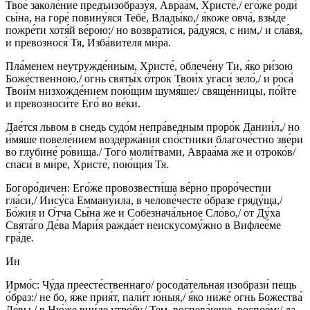
Твое́ заколе́ние предъизобразу́я, Авраа́м, Христе́,/ его́же роди́
сы́на, на горе́ повину́яся Тебе́, Влады́ко,/ я́коже овча́, взы́де
пожре́ти хотя́й ве́рою;/ но возврати́ся, ра́дуяся, с ним,/ и сла́вя,
и превознося́ Тя, Изба́вителя ми́ра.
Пла́менем неутружде́нным, Христе́, облече́ну Ти, я́ко ри́зою
Боже́ственною,/ огнь святы́х о́трок Твои́х угаси́ зело́,/ и роса́
Твои́м низхожде́нием пою́щим шумя́ше:/ свяще́нницы, по́йте
и превозноси́те Его́ во ве́ки.
Дае́тся львом в снедь судо́м непра́ведным проро́к Дании́л,/ но
и́мяше повеле́нием воздержа́ния спо́стники благоче́стно зве́ри
во глубине́ ро́вища./ Того́ моли́твами, Авраа́ма же и отроко́в/
спаси́ в ми́ре, Христе́, пою́щия Тя.
Богоро́дичен: Его́же провозвести́ша ве́рно проро́честии
гла́си,/ Иису́са Емману́ила, в челове́честе о́бразе гряду́ща,/
Бо́жия и О́тча Сы́на же и Собезнача́льное Сло́во,/ от Ду́ха
Свята́го Де́ва Мари́я ражда́ет неискусому́жно в Вифлее́ме
гра́де.
Ин
Ирмо́с: Чу́да преесте́ственнаго/ росода́тельная изобрази́ пещь
о́браз:/ не бо, я́же прия́т, пали́т ю́ныя,/ я́ко ниже́ огнь Божества́
Де́вы,/ в Ню́же вни́де утро́бу./ Тем, воспева́юще, воспое́м:/ да