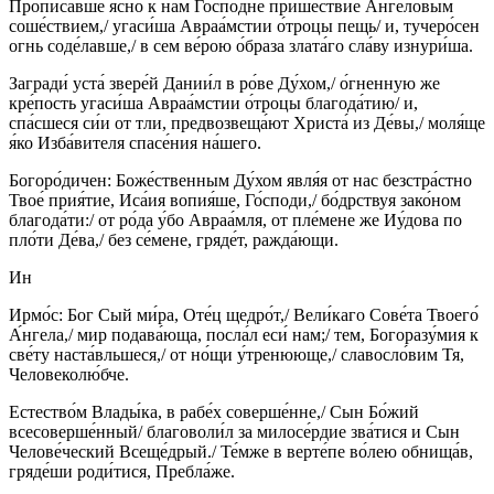
Прописа́вше я́сно к нам Госпо́дне прише́ствие А́нгеловым
соше́ствием,/ угаси́ша Авраа́мстии о́троцы пещь/ и, тучеро́сен
огнь соде́лавше,/ в сем ве́рою о́браза злата́го сла́ву изнури́ша.
Загради́ уста́ звере́й Дании́л в ро́ве Ду́хом,/ о́гненную же
кре́пость угаси́ша Авраа́мстии о́троцы благода́тию/ и,
спа́сшеся си́и от тли, предвозвеща́ют Христа́ из Де́вы,/ моля́ще
я́ко Изба́вителя спасе́ния на́шего.
Богоро́дичен: Боже́ственным Ду́хом явля́я от нас безстра́стно
Твое́ прия́тие, Иса́ия вопия́ше, Го́споди,/ бо́дрствуя зако́ном
благода́ти:/ от ро́да у́бо Авраа́мля, от пле́мене же Иу́дова по
пло́ти Де́ва,/ без се́мене, гряде́т, ражда́ющи.
Ин
Ирмо́с: Бог Сый ми́ра, Оте́ц щедро́т,/ Вели́каго Сове́та Твоего́
А́нгела,/ мир подава́юща, посла́л еси́ нам;/ тем, Богоразу́мия к
све́ту наста́вльшеся,/ от но́щи у́тренююще,/ славосло́вим Тя,
Человеколю́бче.
Естество́м Влады́ка, в рабе́х соверше́нне,/ Сын Бо́жий
всесоверше́нный/ благоволи́л за милосе́рдие зва́тися и Сын
Челове́ческий Всеще́дрый./ Те́мже в верте́пе во́лею обнища́в,
гряде́ши роди́тися, Пребла́же.