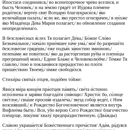
Ипоста́си соедини́вся,/ во всенепоро́чное чре́во всели́ся, и
бысть Челове́к,/ и на зе́млю гряде́т от Иу́дова пле́мене
роди́тися,/ верте́п свят Всецарю́ благоукраси́ся,/ я́ко
велича́йшая пала́та,/ я́сли же, я́ко престо́л огнезра́чен,/ в ни́хже
я́ко Младе́нца Де́ва Мари́я полага́ет,/ во обновле́ние созда́ния
неопределе́ннаго.
В безслове́сных я́слех Тя полага́ет Де́ва,/ Бо́жие Сло́во
Безнача́льное,/ нача́ло прие́мшее па́че ума́,/ мое́ бо разреши́ти
безслове́сие гряде́ши,/ е́же подъя́х за́вистию змии́ною,/
пелена́ми же пови́тися,/ я́ко да расто́ргнеши ру́бы и плени́цы
прегреше́ний мои́х,/ Еди́не Бла́же и Человеколю́бче./ Те́мже Тя
сла́влю,/ пою́ и покланя́юся прера́достно во пло́ти
прише́ствию Твоему́,/ и́мже свободи́хся.
Стихи́ры святы́х отцев, подо́бен то́йже:
Яви́ся ми́ра конце́м пра́отцев па́мять,/ све́та и́стинно
испо́лнена и заря́ми благода́ти сия́ющи:/ Христо́с бо, со́лнце
све́тлое,/ свы́ше просия́в издале́ча,/ звезд собо́р веде́т, с Ним
возсия́вший,/ и Рождество́ Богочелове́чное/ явля́ется внутрь
Вифлее́ма бы́ти./ Вси, у́бо ве́рою Сего́ Рождество́/ благоче́стно
пле́щуще, лику́им/ хвалу́ предпра́зднственную. (Два́жды)
Сла́вою украша́ется/ Боже́ственнаго прича́стия/ Ада́м, ра́дуяся