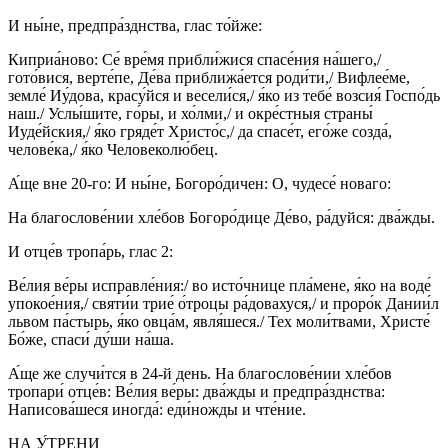
И ны́не, предпра́зднства, глас то́йже:
Киприа́ново: Се́ вре́мя прибли́жися спасе́ния на́шего,/
гото́вися, верте́пе, Де́ва приближа́ется роди́ти,/ Вифлее́ме,
земле́ Иу́дова, красу́йся и весели́ся,/ я́ко из тебе́ возсия́ Госпо́дь
наш./ Услы́шите, го́ры, и хо́лми,/ и окре́стныя страны́
Иуде́йския,/ я́ко гряде́т Христо́с,/ да спасе́т, его́же созда́,
челове́ка,/ я́ко Человеколю́бец.
А́ще вне 20-го: И ны́не, Богоро́дичен: О, чудесе́ новаго:
На благослове́нии хле́бов Богоро́дице Де́во, ра́дуйся: два́жды.
И отце́в тропа́рь, глас 2:
Ве́лия ве́ры исправле́ния:/ во исто́чнице пла́мене, я́ко на воде́
упокое́ния,/ святи́и трие́ о́троцы ра́довахуся,/ и проро́к Дании́л
львом па́стырь, я́ко овца́м, явля́шеся./ Тех моли́твами, Христе́
Бо́же, спаси́ ду́ши на́ша.
А́ще же случи́тся в 24-й день. На благослове́нии хле́бов
тропари́ отце́в: Ве́лия ве́ры: два́жды и предпра́зднства:
Написова́шеся иногда́: еди́ножды и чте́ние.
НА У́ТРЕНИ