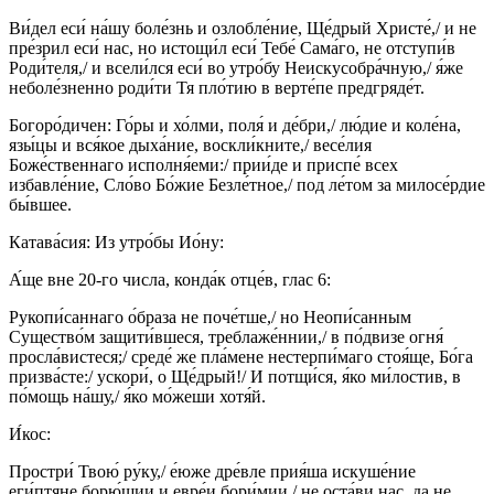
Ви́дел еси́ на́шу боле́знь и озлобле́ние, Ще́дрый Христе́,/ и не
пре́зрил еси́ нас, но истощи́л еси́ Тебе́ Сама́го, не отступи́в
Роди́теля,/ и всели́лся еси́ во утро́бу Неискусобра́чную,/ я́же
неболе́зненно роди́ти Тя пло́тию в верте́пе предгряде́т.
Богоро́дичен: Го́ры и хо́лми, поля́ и де́бри,/ лю́дие и коле́на,
язы́цы и вся́кое дыха́ние, воскли́кните,/ весе́лия
Боже́ственнаго исполня́еми:/ прии́де и приспе́ всех
избавле́ние, Сло́во Бо́жие Безле́тное,/ под ле́том за милосе́рдие
бы́вшее.
Катава́сия: Из утро́бы Ио́ну:
А́ще вне 20-го числа, конда́к отце́в, глас 6:
Рукопи́саннаго о́браза не поче́тше,/ но Неопи́санным
Существо́м защити́вшеся, треблаже́ннии,/ в по́двизе огня́
просла́вистеся;/ среде́ же пла́мене нестерпи́маго стоя́ще, Бо́га
призва́сте:/ ускори́, о Ще́дрый!/ И потщи́ся, я́ко ми́лостив, в
по́мощь на́шу,/ я́ко мо́жеши хотя́й.
И́кос:
Простри́ Твою́ ру́ку,/ е́юже дре́вле прия́ша искуше́ние
еги́птяне борю́щии и евре́и бори́мии,/ не оста́ви нас, да не