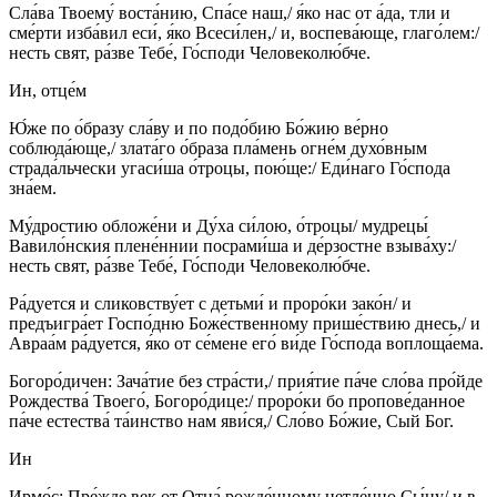
Сла́ва Твоему́ воста́нию, Спа́се наш,/ я́ко нас от а́да, тли и
сме́рти изба́вил еси́, я́ко Всеси́лен,/ и, воспева́юще, глаго́лем:/
несть свят, ра́зве Тебе́, Го́споди Человеколю́бче.
Ин, отце́м
Ю́же по о́бразу сла́ву и по подо́бию Бо́жию ве́рно
соблюда́юще,/ злата́го о́браза пла́мень огне́м духо́вным
страда́льчески угаси́ша о́троцы, пою́ще:/ Еди́наго Го́спода
зна́ем.
Му́дростию обложе́ни и Ду́ха си́лою, о́троцы/ мудрецы́
Вавило́нския плене́ннии посрами́ша и де́рзостне взыва́ху:/
несть свят, ра́зве Тебе́, Го́споди Человеколю́бче.
Ра́дуется и сликовству́ет с детьми́ и проро́ки зако́н/ и
предъигра́ет Госпо́дню Боже́ственному прише́ствию днесь,/ и
Авраа́м ра́дуется, я́ко от се́мене его́ ви́де Го́спода воплоща́ема.
Богоро́дичен: Зача́тие без стра́сти,/ прия́тие па́че сло́ва про́йде
Рождества́ Твоего́, Богоро́дице:/ проро́ки бо пропове́данное
па́че естества́ та́инство нам яви́ся,/ Сло́во Бо́жие, Сый Бог.
Ин
Ирмо́с: Пре́жде век от Отца́ рожде́нному нетле́нно Сы́ну/ и в