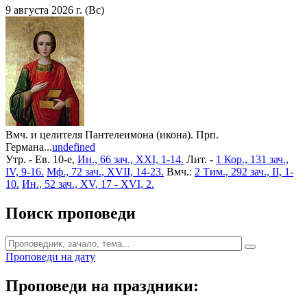
9 августа 2026 г. (Вс)
Вмч. и целителя Пантелеимона (икона). Прп.
Германа...
undefined
Утр. - Ев. 10-е,
Ин., 66 зач., XXI, 1-14.
Лит. -
1 Кор., 131 зач.,
IV, 9-16.
Мф., 72 зач., XVII, 14-23.
Вмч.:
2 Тим., 292 зач., II, 1-
10.
Ин., 52 зач., XV, 17 - XVI, 2.
Поиск проповеди
Проповеди на дату
Проповеди на праздники: