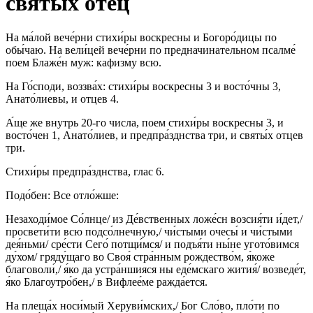
святых отец
На ма́лой вече́рни стихи́ры воскресны и Богоро́дицы по
обы́чаю. На вели́цей вече́рни по предначинательном псалме́
поем Блаже́н муж: кафизму всю.
На Го́споди, воззва́х: стихи́ры воскресны 3 и восто́чны 3,
Анато́лиевы, и отцев 4.
А́ще же внутрь 20-го числа, поем стихи́ры воскресны 3, и
восто́чен 1, Анато́лиев, и предпра́зднства три, и святы́х отцев
три.
Стихи́ры предпра́зднства, глас 6.
Подо́бен: Все отло́жше:
Незаходи́мое Со́лнце/ из Де́вственных ложе́сн возсия́ти и́дет,/
просвети́ти всю подсо́лнечную,/ чи́стыми очесы́ и чи́стыми
дея́ньми/ сре́сти Сего́ потщи́мся/ и подъя́ти ны́не угото́вимся
ду́хом/ гряду́щаго во Своя́ стра́нным рождество́м, я́коже
благоволи́,/ я́ко да устра́ншияся ны еде́мскаго жития́/ возведе́т,
я́ко Благоутро́бен,/ в Вифлее́ме ражда́ется.
На плеща́х носи́мый Херуви́мских,/ Бог Сло́во, пло́ти по