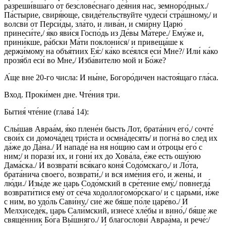
разреши́вшаго от безслове́снаго дея́ния нас, земноро́дных./
Па́стырие, свиря́юще, свиде́тельствуйте чудеси́ стра́шному,/ и
волсви́ от Перси́ды, зла́то, и лива́н, и сми́рну Царю́
принеси́те,/ я́ко яви́ся Госпо́дь из Де́вы Ма́тере./ Ему́же и,
прини́кше, ра́бски Ма́ти поклони́ся/ и привеща́ше к
держи́мому на объя́тиих Ея́:/ ка́ко все́ялся еси́ Мне?/ Или́ ка́ко
прозя́бл еси́ во Мне,/ Изба́вителю мой и Бо́же?
А́ще вне 20-го числа: И ны́не, Богоро́дичен настоя́щаго гла́са.
Вход. Проки́мен дне. Чте́ния три.
Бытия́ чте́ние (глава́ 14):
Слы́шав Авраа́м, я́ко плене́н бысть Лот, брата́нич его́,/ сочте́
свои́х си домоча́дец три́ста и осмна́десять/ и погна́ во след их
да́же до Да́на./ И нападе́ на ня но́щию сам и о́троцы его́ с
ним;/ и порази́ их, и гони́ их до Хова́ла, е́же есть ошу́юю
Дама́ска./ И возврати́ вся́каго коня́ Содо́мскаго,/ и Ло́та,
брата́нича своего́, возврати́,/ и вся име́ния его́, и жены́, и
лю́ди./ Изы́де же царь Содо́мский в сре́тение ему́,/ повнегда́
возврати́тися ему́ от се́ча ходоллогомо́рскаго/ и с царьми́, и́же
с ним, во удо́ль Сави́ну,/ сие́ же бя́ше по́ле царе́во./ И
Мелхиседе́к, царь Сали́мский, изнесе́ хле́бы и вино́,/ бя́ше же
свяще́нник Бо́га Вы́шняго./ И благослови́ Авраа́ма, и рече́:/