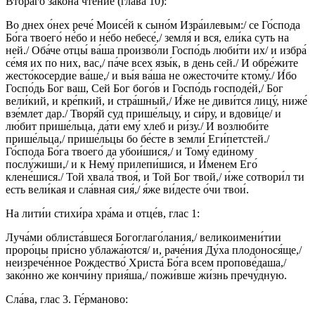
Втора́го зако́на чте́ние (глава́ 10):
Во днех о́нех рече́ Моисе́й к сыно́м Изра́илевым:/ се Го́спода
Бо́га твоего́ не́бо и не́бо небесе́,/ земля́ и вся, ели́ка суть на
ней./ Оба́че отцы́ ва́ша произво́ли Госпо́дь люби́ти их/ и избра́
се́мя их по них, вас,/ па́че всех язы́к, в день сей./ И обре́жите
жесто́косердие ва́ше,/ и вы́я ва́ша не ожесточи́те ктому́./ И́бо
Госпо́дь Бог ваш, Сей Бог бого́в и Госпо́дь господе́й,/ Бог
вели́кий, и кре́пкий, и стра́шный,/ И́же не диви́тся лицу́, ниже́
взе́млет дар./ Творя́й суд прише́льцу, и си́ру, и вдови́це/ и
лю́бит прише́льца, да́ти ему́ хлеб и ри́зу./ И возлюби́те
прише́льца,/ прише́льцы бо бе́сте в земли́ Еги́петстей./
Го́спода Бо́га твоего́ да убои́шися,/ и Тому́ еди́ному
послу́жиши,/ и к Нему́ прилепи́шися, и И́менем Его́
клене́шися./ Той хвала́ твоя́, и Той Бог твой,/ и́же сотвори́л ти
есть вели́кая и сла́вная сия́,/ я́же ви́десте о́чи твои́.
На лити́и стихи́ра хра́ма и отце́в, глас 1:
Луча́ми облиста́вшеся Богоглаго́лания,/ великоимени́тии
проро́цы при́сно ублажа́ются/ и, раче́ния Ду́ха плодонося́ще,/
неизрече́нное Рождество́ Христа́ Бо́га всем пропове́даша,/
зако́нно же кончи́ну прия́ша,/ пожи́вше жи́знь пречу́дную.
Сла́ва, глас 3. Ге́рманово: