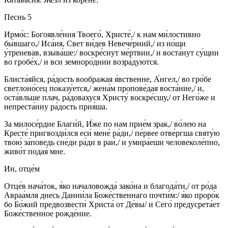
Песнь 5
Ирмо́с: Богоявле́ния Твоего́, Христе́,/ к нам ми́лостивно
бы́вшаго,/ Иса́ия, Свет ви́дев Невече́рний,/ из но́щи
у́треневав, взыва́ше:/ воскре́снут ме́ртвии,/ и воста́нут су́щии
во гробе́х,/ и вси земноро́днии возра́дуются.
Блиста́яйся, ра́дость воображая я́вственне, А́нгел,/ во гро́бе
светлоно́сец показу́ется,/ жена́м пропове́дая воста́ние,/ и,
оста́вльше плач, ра́довахуся Христу́ воскре́сшу,/ от Него́же и
непреста́нну ра́дость прия́ша.
За милосе́рдие Благи́й, И́же по нам прие́м зрак,/ во́лею на
Кресте́ пригвозди́лся еси́ мене́ ра́ди,/ пе́рвее отве́ргша святу́ю
твою́ за́поведь сне́ди ра́ди в раи́,/ и умира́еши человеколе́пно,
живо́т подая́ мне.
Ин, отце́м
Отце́в нача́ток, я́ко началовожда́ зако́на и благода́ти,/ от ро́да
Авраа́мля днесь Дании́ла Боже́ственнаго почти́м:/ я́ко проро́к
бо Бо́жий предвозвести́ Христа́ от Де́вы/ и Сего́ предусрета́ет
Боже́ственное рожде́ние.