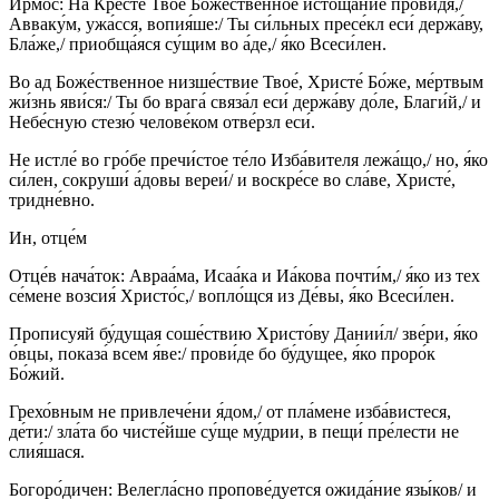
Ирмо́с: На Кресте́ Твое́ Боже́ственное истоща́ние прови́дя,/
Авваку́м, ужа́сся, вопия́ше:/ Ты си́льных пресе́кл еси́ держа́ву,
Бла́же,/ приобща́яся су́щим во а́де,/ я́ко Всеси́лен.
Во ад Боже́ственное низше́ствие Твое́, Христе́ Бо́же, ме́ртвым
жи́знь яви́ся:/ Ты бо врага́ связа́л еси́ держа́ву до́ле, Благи́й,/ и
Небе́сную стезю́ челове́ком отве́рзл еси́.
Не истле́ во гро́бе пречи́стое те́ло Изба́вителя лежа́що,/ но, я́ко
си́лен, сокруши́ а́довы вереи́/ и воскре́се во сла́ве, Христе́,
тридне́вно.
Ин, отце́м
Отце́в нача́ток: Авраа́ма, Исаа́ка и Иа́кова почти́м,/ я́ко из тех
се́мене возсия́ Христо́с,/ вопло́щся из Де́вы, я́ко Всеси́лен.
Прописуяй бу́дущая соше́ствию Христо́ву Дании́л/ зве́ри, я́ко
о́вцы, показа́ всем я́ве:/ прови́де бо бу́дущее, я́ко проро́к
Бо́жий.
Грехо́вным не привлече́ни я́дом,/ от пла́мене изба́вистеся,
де́ти:/ зла́та бо чисте́йше су́ще му́дрии, в пещи́ пре́лести не
слия́шася.
Богоро́дичен: Велегла́сно пропове́дуется ожида́ние язы́ков/ и