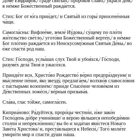
До́ме Евфра́фов,/ гра́де святы́й,/ проро́ков сла́во,/ украси́ дом,/
в не́мже Боже́ственный ражда́ется.
Стих: Бог от ю́га прии́дет,/ и Святы́й из горы́ приосене́нныя
ча́щи.
Самогла́сны: Вифлее́ме, земле́ Иу́дова,/ су́щему по пло́ти
жи́тельство све́тло,/ угото́ви Боже́ственный верте́п,/ в не́мже
Бог пло́тию ражда́ется из Неискусому́жныя Святы́я Де́вы,/ во
е́же спасти́ род наш.
Стих: Го́споди, услы́шах слух Твой и убоя́хся,/ Го́споди,
разуме́х дела́ Твоя́ и ужасо́хся.
Прииди́те вси, Христо́во Рождество́ ве́рно предпра́зднуим/ и
мы́сленне пе́ние, я́ко звезду́, предлага́ем,/ волхво́в славосло́вия
с па́стырьми возопие́м:/ прии́де Спасе́ние челове́ком из
Де́вственных ложе́сн,/ ве́рныя призыва́я.
Сла́ва, глас то́йже, самогла́сен.
Киприа́ново: Ра́дуйтеся, проро́цы честни́и, и́же зако́н
Госпо́день до́бре учини́вше/ и ве́рою я́вльшеся непобеди́мии
столпи́ и непрекло́ннии;/ вы бо и хода́таи яви́стеся Но́ваго
Заве́та Христо́ва/ и, преста́вльшеся к Небеси́,/ Того́ моли́те
умири́ти мир и спасти́ ду́ши на́ша.