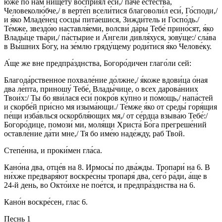
ю́же по нам нищету́ восприя́л еси́,/ па́че естества́,
Человеколю́бче,/ в верте́п всели́тися благоволи́л еси́, Го́споди,/
и я́ко Младе́нец сосцы́ пита́ешися, Зижди́тель и Госпо́дь./
Те́мже, звездо́ю наставля́еми, волсви́ да́ры Тебе́ прино́сят, я́ко
Влады́це тва́ри,/ па́стырие и А́нгели дивля́хуся, зову́ще:/ сла́ва
в Вы́шних Бо́гу, на зе́млю гряду́щему роди́тися я́ко Челове́ку.
А́ще же вне предпра́зднства, Богоро́дичен глаго́ли сей:
Благода́рственное похвале́ние до́лжне,/ я́коже вдови́ца о́ная
два ле́пта, приношу́ Тебе́, Влады́чице, о всех дарова́ниих
Твои́х:/ Ты бо яви́лася еси́ покро́в ку́пно и по́мощь,/ напа́стей
и скорбе́й при́сно мя изыма́ющи./ Те́мже я́ко от среды́ горя́щия
пе́щи изба́влься оскорбля́ющих мя,/ от се́рдца взыва́ю Тебе́:/
Богоро́дице, помози́ ми, моля́щи Христа́ Бо́га прегреше́ний
оставле́ние да́ти мне,/ Тя бо име́ю наде́жду, раб Твой.
Степе́нна, и проки́мен гла́са.
Кано́на два, отце́в на 8. Ирмосы́ по два́жды. Тропари́ на 6. В
ни́хже предваря́ют воскре́сны тропаря́ два, сего́ ра́ди, а́ще в
24-й день, во Окто́ихе не пое́тся, и предпра́зднства на 6.
Кано́н воскре́сен, глас 6.
Песнь 1