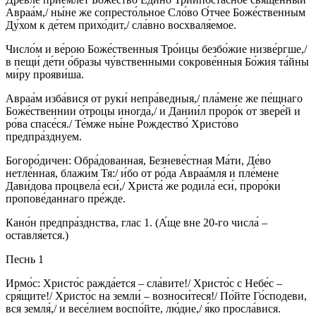
Авраа́м,/ ны́не же сопресто́льное Сло́во О́тчее Боже́ственным
Ду́хом к де́тем прихо́дит,/ сла́вно восхваля́емое.
Число́м и ве́рою Боже́ственныя Тро́ицы безбо́жие низве́ргше,/
в пещи́ де́ти о́бразы чу́вственными сокрове́нныя Бо́жия та́йны
ми́ру прояви́ша.
Авраа́м изба́вися от руки́ непра́ведныя,/ пла́мене же пе́щнаго
Боже́ственнии о́троцы иногда́,/ и Дании́л проро́к от звере́й и
ро́ва спасе́ся./ Те́мже ны́не Рождество́ Христо́во
предпра́зднуем.
Богоро́дичен: Обра́дованная, Безневе́стная Ма́ти, Де́во
нетле́нная, блажи́м Тя:/ и́бо от ро́да Авраа́мля и пле́мене
Дави́дова процвела́ еси́,/ Христа́ же родила́ еси́, проро́ки
пропове́даннаго пре́жде.
Кано́н предпра́зднства, глас 1. (А́ще вне 20-го числа́ –
оставля́ется.)
Песнь 1
Ирмо́с: Христо́с ражда́ется – сла́вите!/ Христо́с с Небе́с –
сря́щите!/ Христо́с на земли́ – возноси́теся!/ По́йте Го́сподеви,
вся земля́,/ и весе́лием воспо́йте, лю́дие,/ я́ко просла́вися.