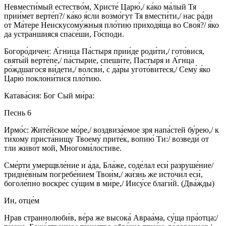
Невмести́мый естество́м, Христе́ Царю́,/ ка́ко ма́лый Тя
прии́мет верте́п?/ ка́ко я́сли возмо́гут Тя вмести́ти,/ нас ра́ди
от Ма́тере Неискусому́жныя пло́тию приходя́ща во Своя́?/ я́ко
да устра́ншияся спасе́ши, Го́споди.
Богоро́дичен: А́гница Па́стыря прии́де роди́ти,/ гото́вися,
святы́й верте́пе,/ па́стырие, спеши́те, Па́стыря и А́гнца
ро́ждшагося ви́дети,/ волсви́, с да́ры угото́витеся,/ Сему́ я́ко
Царю́ поклони́тися пло́тию.
Катава́сия: Бог Сый ми́ра:
Песнь 6
Ирмо́с: Жите́йское мо́ре,/ воздвиза́емое зря напа́стей бу́рею,/ к
ти́хому приста́нищу Твоему́ прите́к, вопию́ Ти:/ возведи́ от
тли живо́т мой, Многоми́лостиве.
Сме́рти умерщвле́ние и а́да, Бла́же, соде́лал еси́ разруше́ние/
тридне́вным погребе́нием Твои́м,/ жи́знь же источи́л еси́,
боголе́пно воскре́с су́щим в ми́ре,/ Иису́се благи́й. (Два́жды)
Ин, отце́м
Нрав страннолюби́в, ве́ра же высока́ Авраа́ма, су́ща пра́отца;/