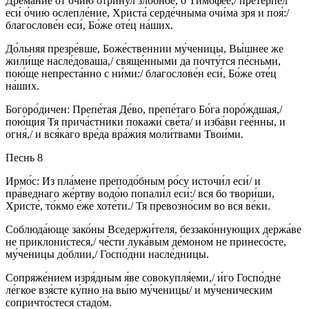
Дрема́ние от о́чию отри́нул зло́бное, о Тимофе́е,/ претерпе́л
еси́ о́чию ослепле́ние, Христа́ серде́чныма очи́ма зря и поя́:/
благослове́н еси́, Бо́же оте́ц на́ших.
До́льняя презре́вше, Боже́ственнии му́ченицы, Вы́шнее же
жили́ще насле́доваша,/ свяще́нными да почту́тся пе́сньми,
пою́ще непреста́нно с ни́ми:/ благослове́н еси́, Бо́же оте́ц
на́ших.
Богоро́дичен: Препе́тая Де́во, препе́таго Бо́га поро́ждшая,/
пою́щия Тя прича́стники покажи́ све́та/ и изба́ви гее́нны, и
огня́,/ и вся́каго вре́да вра́жия моли́твами Твои́ми.
Песнь 8
Ирмо́с: Из пла́мене преподо́бным ро́су источи́л еси́/ и
пра́веднаго же́ртву водо́ю попали́л еси́:/ вся бо твори́ши,
Христе́, то́кмо е́же хоте́ти./ Тя превозно́сим во вся ве́ки.
Соблюда́юще зако́ны Вседержи́теля, беззако́ннующих держа́ве
не приклони́стеся,/ че́сти лука́вым де́моном не принесо́сте,
му́ченицы до́блии,/ Госпо́дни насле́дницы.
Сопряже́нием изря́дным я́ве совокупля́еми,/ и́го Госпо́дне
ле́гкое взя́сте ку́пно на вы́ю му́ченицы/ и му́ченическим
сопричто́стеся стадо́м.