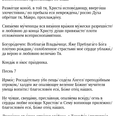
Разже́гше коно́б, в той тя, Христа́ испове́дающу, вверго́ша
злочести́вии,/ но пребыла́ еси́ неврежде́на,/ росо́ю Ду́ха
обре́тше тя, Ма́вро, прохлажде́ну.
Связа́еми му́ченицы вся вяза́ния вра́жия му́жески разреши́сте/
и любо́вию до конца́ Христу́ ду́ши привяза́сте/ пло́ти
отложе́нием всеприснопа́мятнии.
Богоро́дичен: Всеблага́я Влады́чице, Я́же Преблага́го Бо́га
пло́тию ро́ждши,/ озло́бленное страстьми́ мое́ се́рдце ублажи́,/
да ве́рою и любо́вию велича́ю Тя.
Конда́к и и́кос пра́здника.
Песнь 7
Ирмо́с: Росода́тельну у́бо пещь/ соде́ла А́нгел/ преподо́бным
отроко́м,/ халде́и же опаля́ющее веле́ние Бо́жие/ мучи́теля
увеща́ вопи́ти:/ благослове́н еси́, Бо́же оте́ц на́ших.
Не чу́яше, свеща́ми, пресла́вная, опаля́ема всю́ду,/ огнь в
се́рдцы любве́ нося́щи Христо́в/ и Сему́ вопию́щи приле́жно:/
благослове́н еси́, Бо́же оте́ц на́ших.