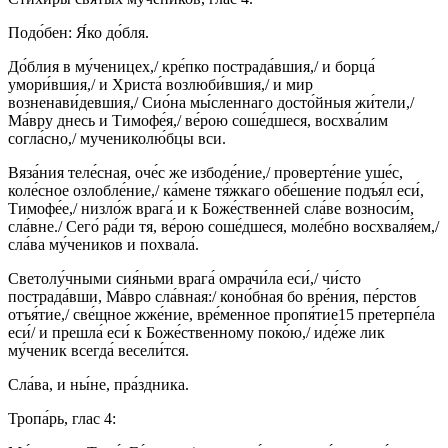
Подо́бен: Я́ко до́бля.
До́блия в му́ченицех,/ кре́пко пострада́вшия,/ и борца́
умори́вшия,/ и Христа́ возлюби́вшия,/ и мир
возненави́девшия,/ Сио́на мы́сленнаго досто́йныя жи́тели,/
Ма́вру днесь и Тимофе́я,/ ве́рою соше́дшеся, восхва́лим
согла́сно,/ мучениколю́бцы вси.
Вяза́ния теле́сная, оче́с же избоде́ние,/ проверте́ние уше́с,
коле́сное озлобле́ние,/ ка́мене тя́жкаго обе́шение подъя́л еси́,
Тимофе́е,/ низло́ж врага́ и к Боже́ственней сла́ве возноси́м,
сла́вне./ Сего́ ра́ди тя, ве́рою соше́дшеся, моле́бно восхваля́ем,/
сла́ва му́чеников и похвала́.
Светолу́чными сия́ньми врага́ омрачи́ла еси́,/ чи́сто
пострада́вши, Ма́вро сла́вная:/ коно́бная бо вре́ния, пе́рстов
отъя́тие,/ све́щное жже́ние, вре́менное пропя́тие15 претерпе́ла
еси́/ и прешла́ еси́ к Боже́ственному поко́ю,/ иде́же лик
му́ченик всегда́ весели́тся.
Сла́ва, и ны́не, пра́здника.
Тропа́рь, глас 4: