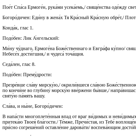
Пое́т Спа́са Ермоге́н, рука́ми усека́емь,/ свяще́нства оде́жду св
Богоро́дичен: Еди́ну в жена́х Тя Кра́сный Кра́сную обре́т,/ Плот
Конда́к, глас 1.
Подо́бен: Лик А́нгельский:
Ми́ну чу́днаго, Ермоге́на Боже́ственнаго и Евгра́фа ку́пно/ свящ
Небесе́х дости́гшия,/ и чудеса́ точа́щия.
Седа́лен, глас 8.
Подо́бен: Прему́дрости:
Презре́вше сла́ву мирску́ю,/ окрили́вшеся сла́вою Боже́ственною,
по кончи́не во глубину́ морску́ю вве́ржени бы́вше,/ напра́вишася
святу́ю па́мять вашу.
Сла́ва, и ны́не, Богоро́дичен:
В напа́сти многоплете́нныя впад от враг ви́димых и неви́димых,/ 
притека́ю Твоея́ бла́гости./ Те́мже, Пречи́стая, из Тебе́ воплоще
при́сно согреше́ний оставле́ние дарова́ти/ воспева́ющим досто́йн