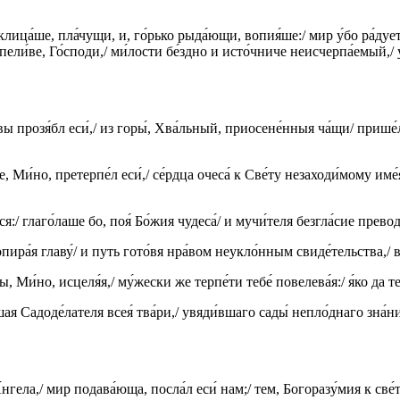
клица́ше, пла́чущи, и, го́рько рыда́ющи, вопия́ше:/ мир у́бо ра́дует
ерпели́ве, Го́споди,/ ми́лости бе́здно и исто́чниче неисчерпа́емый,
Де́вы прозя́бл еси́,/ из горы́, Хва́льный, приосене́нныя ча́щи/ пр
, Ми́но, претерпе́л еси́,/ се́рдца очеса́ к Све́ту незаходи́мому име́
я:/ глаго́лаше бо, поя́ Бо́жия чудеса́/ и мучи́теля безгла́сие превод
опира́я главу́/ и путь гото́вя нра́вом неукло́нным свиде́тельства,/ 
ы, Ми́но, исцеля́я,/ му́жески же терпе́ти тебе́ повелева́я:/ я́ко да т
тшая Садоде́лателя всея́ тва́ри,/ увяди́вшаго сады́ непло́днаго зна́
́нгела,/ мир подава́юща, посла́л еси́ нам;/ тем, Богоразу́мия к све