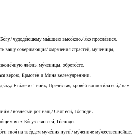
́т Бо́гу,/ чудоде́ющему мы́шцею высо́кою,/ я́ко просла́вися.
ять вашу соверша́ющия/ омраче́ния страсте́й, му́ченицы,
зконе́чную жи́знь, му́ченицы, обрето́сте.
ася ве́рою, Ермоге́н и Ми́на велему́дреннии.
́ку,/ Его́же из Твои́х, Пречи́стая, крове́й воплоти́ла еси́,/ нам
и́м:/ вознесы́й рог наш,/ Свят еси́, Го́споди.
щим всех Бо́гу:/ свят еси́, Го́споди.
о́ги твоя́ на тве́рдем муче́ния пути́,/ му́чениче му́жественнейше.