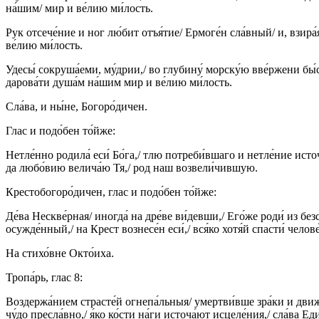
на́шим/ мир и ве́лию ми́лость.
Рук отсече́ние и ног лю́бит отъя́тие/ Ермоге́н сла́вный/ и, взира
ве́лию ми́лость.
Удесы́ сокруша́еми, му́дрии,/ во глубину́ морску́ю вве́ржени бы́с
дарова́ти душа́м на́шим мир и ве́лию ми́лость.
Сла́ва, и ны́не, Богоро́дичен.
Глас и подо́бен то́йже:
Нетле́нно родила́ еси́ Бо́га,/ тлю потреби́вшаго и нетле́ние исто
да любо́вию велича́ю Тя,/ род наш возвели́чившую.
Крестобогоро́дичен, глас и подо́бен то́йже:
Де́ва Нескве́рная/ иногда́ на дре́ве ви́девши,/ Его́же роди́ из без
осужде́нный,/ на Крест вознесе́н еси́,/ вся́ко хотя́й спасти́ челове
На стихо́вне Окто́иха.
Тропа́рь, глас 8:
Воздержа́нием страсте́й огнепа́льныя/ умертви́вше зра́ки и движ
чу́до пресла́вно,/ я́ко ко́сти на́ги источа́ют исцеле́ния,/ сла́ва Е