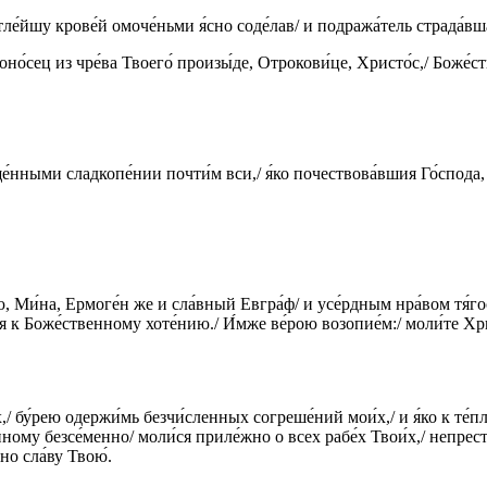
етле́йшу крове́й омоче́ньми я́сно соде́лав/ и подража́тель страда́в
оно́сец из чре́ва Твоего́ произы́де, Отрокови́це, Христо́с,/ Боже́
е́нными сладкопе́нии почти́м вси,/ я́ко почествова́вшия Го́спода, 
 Ми́на, Ермоге́н же и сла́вный Евгра́ф/ и усе́рдным нра́вом тя́го
 к Боже́ственному хоте́нию./ И́мже ве́рою возопие́м:/ моли́те Хри
бу́рею одержи́мь безчи́сленных согреше́ний мои́х,/ и я́ко к те́пл
́нному безсе́менно/ моли́ся приле́жно о всех рабе́х Твои́х,/ непрес
о сла́ву Твою́.