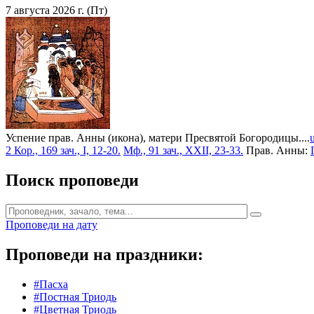
7 августа 2026 г. (Пт)
Успение прав. Анны (икона), матери Пресвятой Богородицы....
2 Кор., 169 зач., I, 12-20.
Мф., 91 зач., XXII, 23-33.
Прав. Анны:
Поиск проповеди
Проповеди на дату
Проповеди на праздники:
#Пасха
#Постная Триодь
#Цветная Триодь