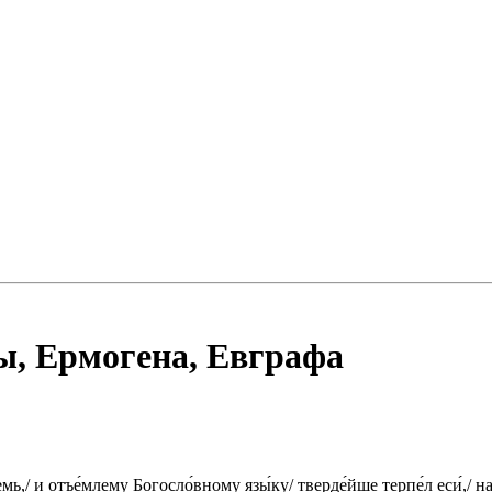
, Ермогена, Евграфа
мь,/ и отъе́млему Богосло́вному язы́ку/ тверде́йше терпе́л еси́,/ н