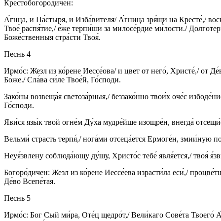
Крестобогоро́дичен:
А́гнца, и Па́стыря, и Изба́вителя/ А́гница зря́щи на Кресте́,/ вос
Твое́ распя́тие,/ е́же терпи́ши за милосе́рдие ми́лости./ Долгот
Боже́ственныя стра́сти Твоя́.
Песнь 4
Ирмо́с: Жезл из ко́рене Иессе́ова/ и цвет от него́, Христе́,/ от 
Бо́же./ Сла́ва си́ле Твое́й, Го́споди.
Зако́ны возвеща́я светоза́рныя,/ беззако́нно твои́х оче́с избоде́ние
Го́споди.
Яви́ся язы́к твой огне́м Ду́ха мудре́йше изощре́н, внегда́ отсещи́с
Вельми́ страсть терпя́,/ нога́ми отсеца́ется Ермоге́н, змии́ную п
Неуя́звлену соблюда́ющу ду́шу, Христо́с тебе́ явля́ется,/ твоя́ я́зв
Богоро́дичен: Жезл из ко́рене Иессе́ева израсти́ла еси́,/ процве́
Де́во Всепе́тая.
Песнь 5
Ирмо́с: Бог Сый ми́ра, Оте́ц щедро́т,/ Вели́каго Сове́та Твоего́ А