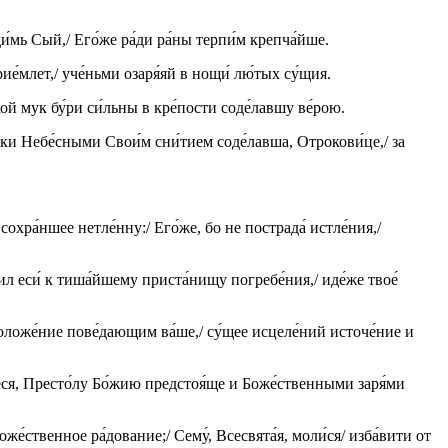
и́мь Сый,/ Его́же ра́ди ра́ны терпи́м крепча́йше.
е́млет,/ уче́ньми озаря́яй в нощи́ лю́тых су́щия.
ой мук бу́ри си́льны в кре́пости соде́лавшу ве́рою.
ве́ки Небе́сными Свои́м сни́тием соде́лавша, Отрокови́це,/ за
сохра́ншее нетле́нну:/ Его́же, бо не пострада́ истле́ния,/
́вил еси́ к тиша́йшему приста́нищу погребе́ния,/ иде́же твое́
оложе́ние пове́дающим ва́ше,/ су́щее исцеле́ний источе́ние и
стеся, Престо́лу Бо́жию предстоя́ще и Боже́ственными заря́ми
оже́ственное ра́дование;/ Сему́, Всесвята́я, моли́ся/ изба́вити от