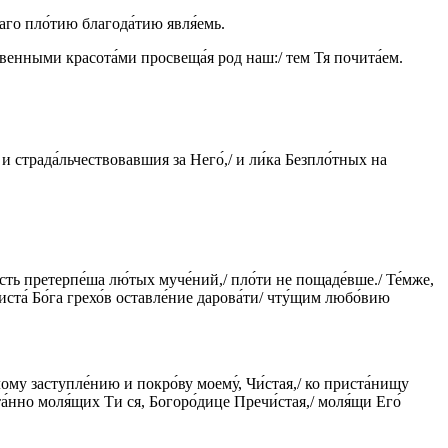
шаго пло́тию благода́тию явля́емь.
ственными красота́ми просвеща́я род наш:/ тем Тя почита́ем.
и страда́льчествовавшия за Него́,/ и ли́ка Безпло́тных на
сть претерпе́ша лю́тых муче́ний,/ пло́ти не пощаде́вше./ Те́мже,
ста́ Бо́га грехо́в оставле́ние дарова́ти/ чту́щим любо́вию
ому заступле́нию и покро́ву моему́, Чи́стая,/ ко приста́нищу
та́нно моля́щих Ти ся, Богоро́дице Пречи́стая,/ моля́щи Его́