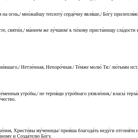
́я на огнь,/ мно́жайшу теплоту́ серде́чну явля́ше,/ Бо́гу прилепля́я
те, святи́и,/ ма́нием же лу́чшим/ к ти́хому приста́нищу сла́дости н
чи́вшаго,/ Нетле́нная, Непоро́чная./ Те́мже молю́ Тя:/ лю́тыми истл
се́менныя утро́бы,/ не терпя́щи утро́бнаго уязвле́ния,/ власы́ терза
́чество.
е́ния, Христо́вы му́ченицы/ прия́ша благода́ть неду́ги отгоня́ти
ди́ному и Созда́телю Бо́гу.