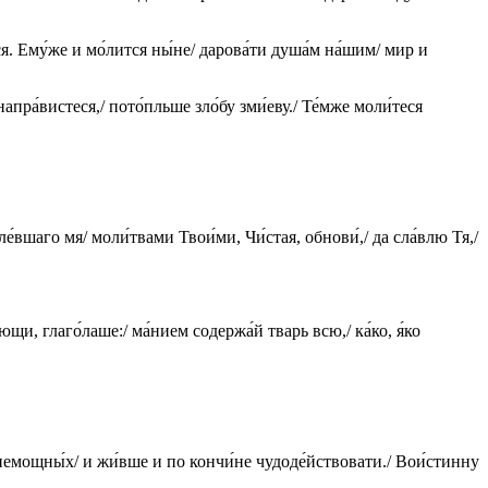
ся. Ему́же и мо́лится ны́не/ дарова́ти душа́м на́шим/ мир и
апра́вистеся,/ пото́пльше зло́бу зми́еву./ Те́мже моли́теся
е́вшаго мя/ моли́твами Твои́ми, Чи́стая, обнови́,/ да сла́влю Тя,/
́ющи, глаго́лаше:/ ма́нием содержа́й тварь всю,/ ка́ко, я́ко
 немощны́х/ и жи́вше и по кончи́не чудоде́йствовати./ Вои́стинну