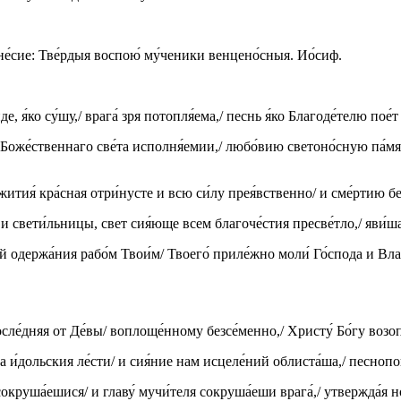
ане́сие: Тве́рдыя воспою́ му́ченики венцено́сныя. Ио́сиф.
е, я́ко су́шу,/ врага́ зря потопля́ема,/ песнь я́ко Благоде́телю пое
 Боже́ственнаго све́та исполня́емии,/ любо́вию светоно́сную па́м
ития́ кра́сная отри́нусте и всю си́лу прея́вственно/ и сме́ртию бе
и свети́льницы, свет сия́юще всем благоче́стия пресве́тло,/ яви́ш
 одержа́ния рабо́м Твои́м/ Твоего́ приле́жно моли́ Го́спода и Влады
ле́дняя от Де́вы/ воплоще́нному безсе́менно,/ Христу́ Бо́гу возопи
и́дольския ле́сти/ и сия́ние нам исцеле́ний облиста́ша,/ песнопою́
окруша́ешися/ и главу́ мучи́теля сокруша́еши врага́,/ утвержда́я н