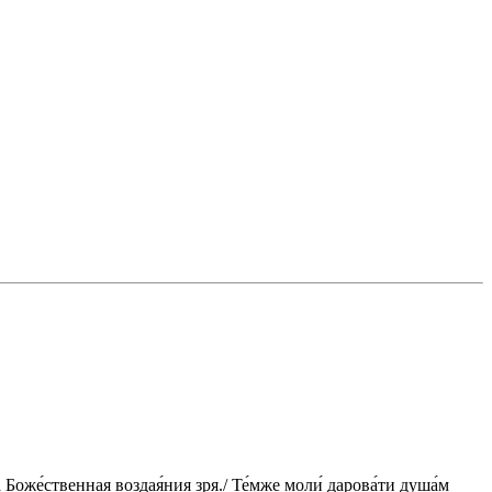
а Боже́ственная воздая́ния зря./ Те́мже моли́ дарова́ти душа́м