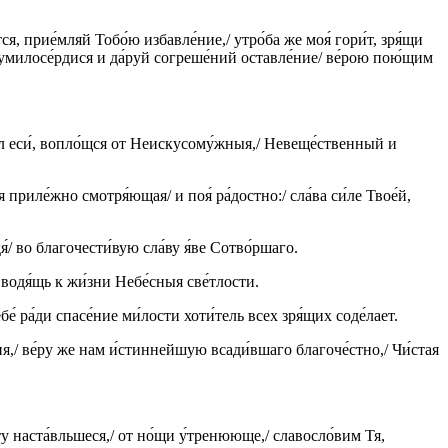
ся, прие́мляй Тобо́ю избавле́ние,/ утро́ба же моя́ гори́т, зря́щи
/ умилосе́рдися и да́руй согреше́ний оставле́ние/ ве́рою пою́щим
ише́л еси́, вопло́щся от Неискусому́жныя,/ Невеще́ственный и
я приле́жно смотря́ющая/ и поя́ ра́достно:/ сла́ва си́ле Твое́й,
я́/ во благочести́вую сла́ву я́ве Сотво́ршаго.
вводя́щь к жи́зни Небе́сныя све́тлости.
ебе́ ра́ди спасе́ние ми́лости хоти́тель всех зря́щих соде́лает.
ния,/ ве́ру же нам и́стиннейшую всади́вшаго благоче́стно,/ Чи́стая
́ту наста́вльшеся,/ от но́щи у́тренююще,/ славосло́вим Тя,