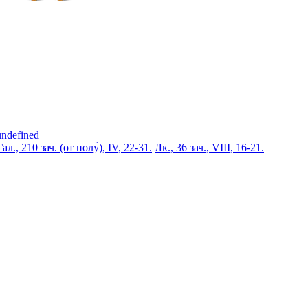
undefined
Гал., 210 зач. (от полу́), IV, 22-31.
Лк., 36 зач., VIII, 16-21.