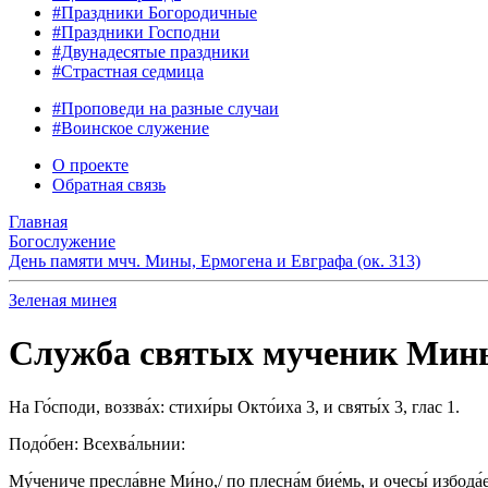
#Праздники Богородичные
#Праздники Господни
#Двунадесятые праздники
#Страстная седмица
#Проповеди на разные случаи
#Воинское служение
О проекте
Обратная связь
Главная
Богослужение
День памяти мчч. Мины, Ермогена и Евграфа (ок. 313)
Зеленая минея
Служба святых мученик Мины
На Го́споди, воззва́х: стихи́ры Окто́иха 3, и святы́х 3, глас 1.
Подо́бен: Всехва́льнии:
Му́чениче пресла́вне Ми́но,/ по плесна́м бие́мь, и очесы́ избода́е