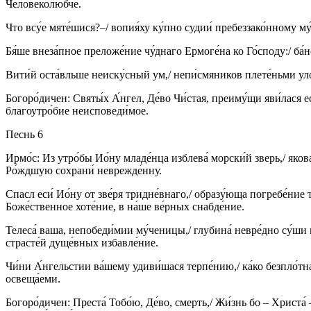
Человеколю́бче.
Что всу́е мяте́шися?–/ вопия́ху ку́пно судии́ пребеззако́нному му
Бя́ше внеза́пное преложе́ние чу́днаго Ермоге́на ко Го́споду:/ ба
Вити́й оста́вльше неиску́сный ум,/ непи́смяников плете́ньми улов
Богоро́дичен: Святы́х А́нгел, Де́во Чи́стая, преиму́щи яви́лася е
благоутро́бие неисповеди́мое.
Песнь 6
Ирмо́с: Из утро́бы Ио́ну младе́нца изблева́ морски́й зверь,/ якова
Ро́ждшую сохрани́ неврежде́нну.
Спасл еси́ Ио́ну от зве́ря тридне́внаго,/ образу́юща погребе́ние т
Боже́ственное хоте́ние, в на́ше ве́рных снабде́ние.
Телеса́ ваша, непобеди́мии му́ченицы,/ глубина́ невре́дно су́ши
страсте́й дуще́вных избавле́ние.
Чи́ни А́нгельстии ва́шему удиви́шася терпе́нию,/ ка́ко безпло́тн
освеща́еми.
Богоро́дичен: Преста́ Тобо́ю, Де́во, смерть,/ Жи́знь бо – Христа́ 