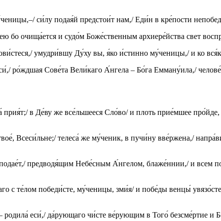
́ченицы,–/ си́лу подая́й предстои́т нам,/ Еди́н в кре́пости непобед
́нею бо очища́ется и судо́м Боже́ственным архиере́йства свет воспри
и́стеся,/ умудри́вшу Ду́ху вы, я́ко и́стинно му́ченицы,/ и ко вся́к
си́,/ ро́ждшая Сове́та Вели́каго А́нгела – Бо́га Емману́ила,/ чело
́ прия́т;/ в Де́ву же все́льшееся Сло́во/ и плоть прие́мшее про́йде, 
вое́, Всеси́льне;/ телеса́ же му́ченик, в пучи́ну вве́ржена,/ напра
 подае́т,/ предводя́щим Небе́сным А́нгелом, блаже́ннии,/ и всем п
аго с те́лом победи́сте, му́ченицы, зми́я/ и побе́ды венцы́ увязо́
– родила́ еси́,/ да́рующаго чи́сте ве́рующим в Того́ безсме́ртие и Б