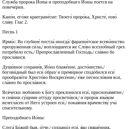
Слу́жба проро́ка Ио́ны и преподобнаго Ио́ны пое́тся на
повече́рии.
Кано́н, его́же краегране́сие: Твоего́ проро́ка, Христе́, пою́
сла́ву. Глас 2.
Песнь 1
Ирмо́с: Во глубине́ постла́ иногда́/ фараони́тское всево́инство
преоруже́нная си́ла,/ вопло́щшееся же Сло́во всезло́бный грех
потреби́ло есть,/ Препросла́вленный Госпо́дь,/ сла́вно бо
просла́вися.
Душе́вное сохрани́в, Ио́но блаже́нне, досто́инство,/
богови́дный был еси́ о́браз/ и преми́рное сподо́бился еси́
прообрази́ти Христо́во Воскресе́ние,/ е́же песносло́вим вси,
сла́вно бо просла́вися.
Вся́чески любо́вию к Бо́гу преклони́лся еси́, приснопа́мятне,/
и сия́нии су́щими отту́ду просвети́вся,/ и проро́к язы́ком
велегла́сен от Него́ устро́ен еси́,/ покая́ния врачевству́ уча́
спаси́тельному.
Преподобнаго Ио́ны:
Слуга́ Бо́жий быв, о́тче,/ сохрани́л еси́, я́ко свяще́нник,