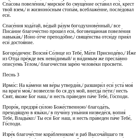
Спа́сова повеле́ния,/ мирско́е бо смуще́ние оста́вил еси́, крест
твой взем,/ и жизноно́сным стопа́м, всеблаже́нне, после́довал
еси́.
Спасе́ния хода́тай, ве́дый ра́зум богодухнове́нный,/ все
Писа́ние благоче́стно проше́л еси́, боговеща́нная повеле́ния
навыка́я,/ Ио́но о́тче преподо́бне,/ свяще́нства отсю́ду прия́л
еси́ достоя́ние.
Богоро́дичен: Возсия́ Со́лнце из Тебе́, Ма́ти Присноде́во,/ И́же
из Отца́ пре́жде век неви́димый/ и ви́димым же пресла́вно
опису́емь Те́лом,/ благоче́стия заре́ю челове́ки просвети́.
Песнь 3
Ирмо́с: На ка́мени мя ве́ры утверди́в,/ разшири́л еси́ уста́ моя́
на враги́ моя́,/ возвесели́ бо ся дух мой, внегда́ пе́ти:/ несть
Свят, я́коже Бог наш,/ и несть пра́веден па́че Тебе́, Го́споди.
Проро́к, предзря́ си́лою Боже́ственною/ благода́ть,
преходя́щую в язы́ки,/ в пучи́ну уны́ния низведе́ся, вопия́
Тебе́, Влады́ко:/ Ты еси́ Бог наш, и несть пра́веден па́че Тебе́,
Го́споди.
Изре́к благоче́стие кора́блеником/ и раб Высоча́йшаго тя