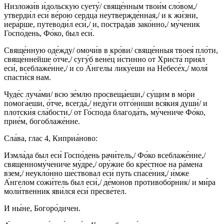
Низложи́в и́дольскую суету́/ свяще́нным твои́м сло́вом,/
утверди́л еси́ ве́рою сердца́ неутвержде́нная,/ и к жи́зни,
иера́рше, путеводи́л еси́,/ и, пострада́в зако́нно,/ му́ченик
Госпо́день, Фо́ко, был еси́.
Свяще́нную оде́жду/ омочи́в в кро́ви/ свяще́нныя твоея́ пло́ти,
свяще́ннейше о́тче,/ сугу́б вене́ц и́стинно от Христа́ прия́л
еси́, всеблаже́нне,/ и со А́нгелы лику́еши на Небесе́х,/ моля́
спасти́ся нам.
Чуде́с луча́ми/ всю зе́млю просвеща́еши,/ су́щим в мо́ри
помога́еши, о́тче, всегда́,/ неду́ги отго́ниши вся́кия души́/ и
плотски́я сла́бости,/ от Го́спода благода́ть, му́чениче Фо́ко,
прие́м, богоблаже́нне.
Сла́ва, глас 4, Киприа́ново:
Измла́да был еси́ Госпо́день рачи́тель,/ Фо́ко всеблаже́нне,/
священному́чениче му́дре,/ ору́жие бо кре́стное на ра́мена
взем,/ неукло́нно ше́ствовал еси́ путь спасе́ния,/ и́мже
А́нгелом сожи́тель был еси́,/ де́монов противобо́рник/ и ми́ра
моли́твенник яви́лся еси́ пресве́тел.
И ны́не, Богоро́дичен.