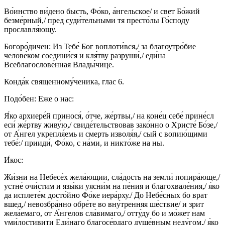
Во́инство ви́дено бысть, Фо́ко, а́нгельское/ и свет Бо́жий
безме́рный,/ пред суди́тельными тя престо́лы Го́споду
прославля́ющу.
Богоро́дичен: Из Тебе́ Бог воплоти́вся,/ за благоутро́бие
челове́ком соедини́ся и кля́тву разруши́,/ еди́на
Всеблагослове́нная Влады́чице.
Конда́к священному́ченика, глас 6.
Подо́бен: Еже о нас:
Я́ко архиере́й принося́, о́тче, же́ртвы,/ на коне́ц себе́ прине́сл
еси́ же́ртву живу́ю,/ свиде́тельствовав зако́нно о Христе́ Бо́зе,/
от А́нгел укрепля́емь и смерть изволя́я,/ сый с вопию́щими
тебе́:/ прииди́, Фо́ко, с на́ми, и никто́же на ны.
И́кос:
Жи́зни на Небесе́х жела́ющии, сла́дость на земли́ попира́юще,/
устне́ очи́стим и язы́ки уясни́м на пе́ния и благохвале́ния,/ я́ко
да исплете́м досто́йно Фо́ке иера́рху./ До Небе́сных бо врат
вшед,/ невозбра́нно обре́те во вну́тренняя ше́ствие/ и зрит
жела́емаго, от А́нгелов сла́вимаго,/ отту́ду бо и мо́жет нам
уми́лостивити Еди́наго благосе́рдаго душе́вным неду́гом,/ я́ко