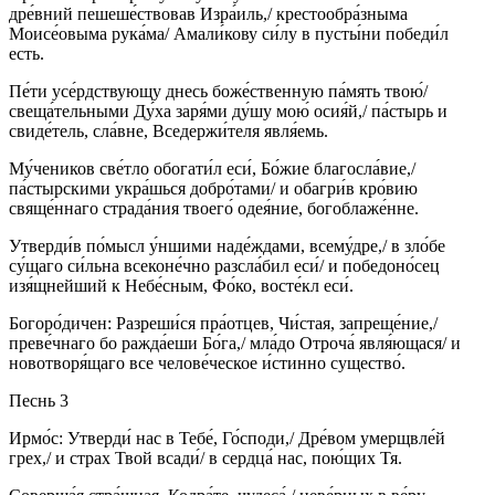
дре́вний пешеше́ствовав Изра́иль,/ крестообра́зныма
Моисе́овыма рука́ма/ Амали́кову си́лу в пусты́ни победи́л
есть.
Пе́ти усе́рдствующу днесь боже́ственную па́мять твою́/
свеща́тельными Ду́ха заря́ми ду́шу мою́ осия́й,/ па́стырь и
свиде́тель, сла́вне, Вседержи́теля явля́емь.
Му́чеников све́тло обогати́л еси́, Бо́жие благосла́вие,/
па́стырскими укра́шься добро́тами/ и обагри́в кро́вию
свяще́ннаго страда́ния твоего́ одея́ние, богоблаже́нне.
Утверди́в по́мысл у́ншими наде́ждами, всему́дре,/ в зло́бе
су́щаго си́льна всеконе́чно разсла́бил еси́/ и победоно́сец
изя́щнейший к Небе́сным, Фо́ко, восте́кл еси́.
Богоро́дичен: Разреши́ся пра́отцев, Чи́стая, запреще́ние,/
преве́чнаго бо ражда́еши Бо́га,/ мла́до Отроча́ явля́ющася/ и
новотворя́щаго все челове́ческое и́стинно существо́.
Песнь 3
Ирмо́с: Утверди́ нас в Тебе́, Го́споди,/ Дре́вом умерщвле́й
грех,/ и страх Твой всади́/ в сердца́ нас, пою́щих Тя.