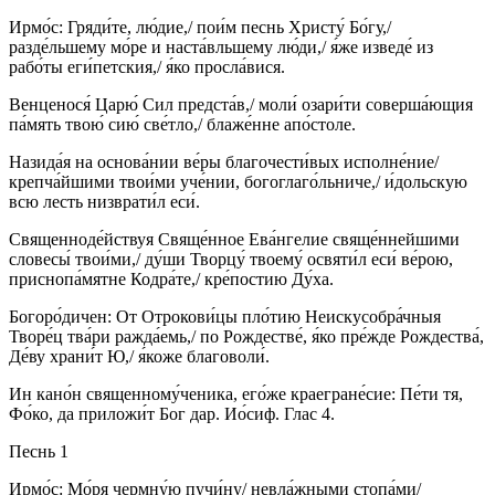
Ирмо́с: Гряди́те, лю́дие,/ пои́м песнь Христу́ Бо́гу,/
разде́льшему мо́ре и наста́вльшему лю́ди,/ я́же изведе́ из
рабо́ты еги́петския,/ я́ко просла́вися.
Венценося́ Царю́ Сил предста́в,/ моли́ озари́ти соверша́ющия
па́мять твою́ сию́ све́тло,/ блаже́нне апо́столе.
Назида́я на основа́нии ве́ры благочести́вых исполне́ние/
крепча́йшими твои́ми уче́нии, богоглаго́льниче,/ и́дольскую
всю лесть низврати́л еси́.
Священноде́йствуя Свяще́нное Ева́нгелие свяще́ннейшими
словесы́ твои́ми,/ ду́ши Творцу́ твоему́ освяти́л еси́ ве́рою,
приснопа́мятне Кодра́те,/ кре́постию Ду́ха.
Богоро́дичен: От Отрокови́цы пло́тию Неискусобра́чныя
Творе́ц тва́ри ражда́емь,/ по Рождестве́, я́ко пре́жде Рождества́,
Де́ву храни́т Ю,/ я́коже благоволи́.
Ин кано́н священному́ченика, его́же краегране́сие: Пе́ти тя,
Фо́ко, да приложи́т Бог дар. Ио́сиф. Глас 4.
Песнь 1
Ирмо́с: Мо́ря чермну́ю пучи́ну/ невла́жными стопа́ми/