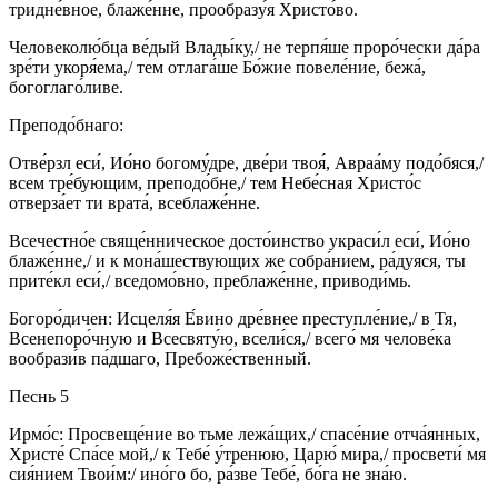
тридне́вное, блаже́нне, прообразу́я Христо́во.
Человеколю́бца ве́дый Влады́ку,/ не терпя́ше проро́чески да́ра
зре́ти укоря́ема,/ тем отлага́ше Бо́жие повеле́ние, бежа́,
богоглаго́ливе.
Преподо́бнаго:
Отве́рзл еси́, Ио́но богому́дре, две́ри твоя́, Авраа́му подо́бяся,/
всем тре́бующим, преподо́бне,/ тем Небе́сная Христо́с
отверза́ет ти врата́, всеблаже́нне.
Всечестно́е свяще́нническое досто́инство украси́л еси́, Ио́но
блаже́нне,/ и к мона́шествующих же собра́нием, ра́дуяся, ты
прите́кл еси́,/ вседомо́вно, преблаже́нне, приводи́мь.
Богоро́дичен: Исцеля́я Е́вино дре́внее преступле́ние,/ в Тя,
Всенепоро́чную и Всесвяту́ю, всели́ся,/ всего́ мя челове́ка
вообрази́в па́дшаго, Пребоже́ственный.
Песнь 5
Ирмо́с: Просвеще́ние во тьме лежа́щих,/ спасе́ние отча́янных,
Христе́ Спа́се мой,/ к Тебе́ у́тренюю, Царю́ мира,/ просвети́ мя
сия́нием Твои́м:/ ино́го бо, ра́зве Тебе́, бо́га не зна́ю.