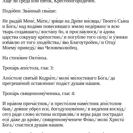
А́ще ли среда́ или́ пято́к, Крестобогоро́дичен.
Подо́бен: Зва́нный свы́ше:
Не рыда́й Мене́, Ма́ти,/ зря́щи на Дре́ве ви́сяща,/ Твоего́ Сы́на
и Бо́га,/ над вода́ми пове́сившаго зе́млю неде́ржно/ и всю
тварь созда́вшаго,/ воста́ну бо, и просла́влюся,/ и а́дова
ца́рства сокрушу́ кре́постию,/ и погублю́ того́ си́лу,/ и у́зники
изба́влю от того́ злоде́йства,/ я́ко Благоутро́бен,/ и Отцу́
Моему́ приведу́,/ я́ко Человеколю́бец.
На стихо́вне Окто́иха.
Тропа́рь апо́стола, глас 3:
Апо́столе святы́й Кодра́те,/ моли́ ми́лостиваго Бо́га,/ да
прегреше́ний оставле́ние/ пода́ст душа́м на́шим.
Тропа́рь священному́ченика, глас 4:
И нра́вом прича́стник,/ и престо́лом наме́стник апо́столом
быв,/ дея́ние обре́л еси́, богодухнове́нне,/ в виде́ния восхо́д,/
сего́ ра́ди сло́во и́стины исправля́я,/ и ве́ры ра́ди пострада́л
еси́ да́же до кро́ве,/ священному́чениче Фо́ко,/ моли́ Христа́
Бо́га,/ спасти́ся душа́м на́шим.