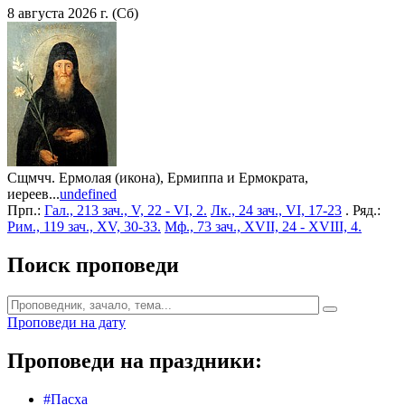
8 августа 2026 г. (Сб)
Сщмчч. Ермолая (икона), Ермиппа и Ермократа,
иереев...
undefined
Прп.:
Гал., 213 зач., V, 22 - VI, 2.
Лк., 24 зач., VI, 17-23
. Ряд.:
Рим., 119 зач., XV, 30-33.
Мф., 73 зач., XVII, 24 - XVIII, 4.
Поиск проповеди
Проповеди на дату
Проповеди на праздники:
#Пасха