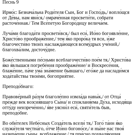
Песнь 9
Ирмо́с: Безнача́льна Роди́теля Сын, Бог и Госпо́дь,/ вопло́щся
от Де́вы, нам яви́ся,/ омраче́нная просвети́ти, собрати
расточе́нная./ Тем Все́петую Богоро́дицу велича́ем.
Луча́ми благода́ти просвети́вся,/ был еси́, Ио́но богоявле́нне,
Христо́во проображе́ние,/ тем я́ко проро́ка тя вси, и́же
благочести́во твои́х наслажда́ющеся всему́дрых уче́ний,/
благохва́лим, досточу́дне.
Боже́ственными пе́сньми всеблагочести́во пое́м тя,/ Христо́ва
я́ко я́вльшася погребе́ния проображе́ние/ и Воскресе́ния,
блаже́нне, па́че ума́ зна́мение бы́вшаго,/ его́же да наслади́мся
хода́тайствы твои́ми, богоприя́тне.
Преподо́бнаго:
Правове́рный ра́зум благоле́пно измла́да навы́к,/ от Отца́
пре́жде век возсия́вшаго Сы́на/ и спокланя́ема Ду́ха, исходя́ща
отту́ду неизрече́нно,/ я́ве уясни́л еси́, святи́тель быв,
преподо́бне.
Во оби́телех Небе́сных Созда́тель всели́ тя,/ Того́ та́ин я́ко
служи́теля честна́го, о́тче Ио́но богоно́се,/ и ны́не нас твоя́
назира́еши сы́ны, всеблаже́нне,/ тя при́сно похваля́ющия.