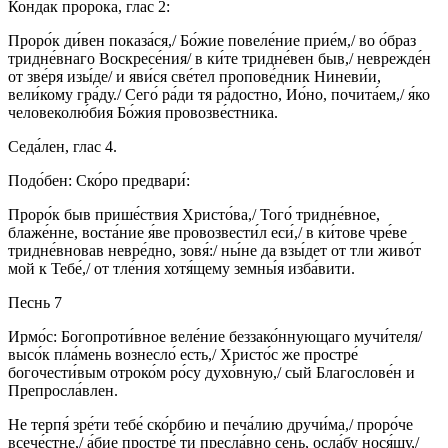
Конда́к проро́ка, глас 2:
Проро́к ди́вен показа́ся,/ Бо́жие повеле́ние прие́м,/ во о́браз
тридне́внаго Воскресе́ния/ в ки́те тридне́вен быв,/ неврежде́н
от зве́ря изы́де/ и яви́ся све́тел пропове́дник Ниневи́и,
вели́кому гра́ду./ Сего́ ра́ди тя ра́достно, Ио́но, почита́ем,/ я́ко
человеколю́бия Бо́жия провозве́стника.
Седа́лен, глас 4.
Подо́бен: Ско́ро предвари́:
Проро́к быв прише́ствия Христо́ва,/ Того́ тридне́вное,
блаже́нне, воста́ние я́ве провозвести́л еси́,/ в ки́тове чре́ве
тридне́вновав невре́дно, зовя́:/ ны́не да взы́дет от тли живо́т
мой к Тебе́,/ от тле́ния хотя́щему земны́я изба́вити.
Песнь 7
Ирмо́с: Богопроти́вное веле́ние беззако́ннующаго мучи́теля/
высо́к пла́мень вознесло́ есть,/ Христо́с же простре́
богочести́вым отроко́м ро́су духо́вную,/ сый Благослове́н и
Препросла́влен.
Не терпя́ зре́ти тебе́ ско́рбию и печа́лию дручи́ма,/ проро́че
всече́стне,/ а́бие простре́ ти пресла́вно сень, осла́бу нося́щу,/