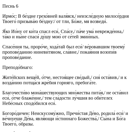
Песнь 6
Ирмо́с: В бе́здне грехо́вней валя́яся,/ неизсле́дную милосе́рдия
Твоего́ призыва́ю бе́здну:/ от тли, Бо́же, мя возведи́.
Я́ко Ио́ну от ки́та спасл еси́, Спа́се,/ па́че ума́ неврежде́нна,/
та́ко и ны́не спаси́ ду́шу мою́ от се́тей змии́ных.
Спасе́ния ты, проро́че, хода́тай был еси́/ ве́ровавшим твоему́
пропове́данию ниневи́тяном, сла́вне,/ покая́ния возопи́в
пропове́дание.
Преподо́бнаго:
Жите́йских веще́й, о́тче, нестоя́щее све́дый,/ сия́ оста́вив,/ и к
возда́нию потща́ся жре́бия горняго, пребога́те.
Благочести́во мона́шествующих мно́жества пита́я,/ не оста́вил
еси́, о́тче блаже́нне,/ тем сла́дости лу́чшия во оби́телех
Небе́сных сподо́бился еси́.
Богоро́дичен: Неискусому́жно, Пречи́стая Де́во, родила́ еси́/ и
ве́чнуеши Де́ва, явля́ющи и́стиннаго Божества́,/ Сы́на и Бо́га
Твоего́, о́бразы.