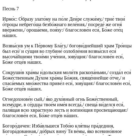
Песнь 7
Ирмо́с: О́бразу злато́му на по́ле Деи́ре служи́му,/ трие́ твои́
о́троцы небрего́ша безбо́жнаго веле́ния,/ посреде́ же огня́
вве́ржени,/ ороша́еми, поя́ху:/ благослове́н еси́, Бо́же оте́ц
на́ших.
Возвы́сив ум к Пе́рвому Бла́гу,/ богови́днейший храм Тро́ицы
был еси́/ и су́щия во глубине́ озлобле́ния возвы́сил еси́
высоча́йшими твои́ми уче́нии, зову́щия:/ благослове́н еси́,
Бо́же отце́в на́ших.
Сокруши́в хра́мы и́дольския моли́тв раскопа́ньми,/ созда́л еси́
Боже́ственным Ду́хом хра́мы Бо́жия, свяще́ннейше о́тче,/ и
спаса́емых мно́жества приве́л еси́, зову́щия:/ благослове́н еси́,
Бо́же отце́в на́ших.
Огнедохнове́н сый,/ я́ко духо́вный огнь Боже́ственный,
всему́дре, в се́рдцы твое́м име́я всегда́,/ свеща́ ви́делся еси́,
паля́щая всю хвра́стную лесть и вопию́щия просвеща́ющая:/
благослове́н еси́, Бо́же отце́в на́ших.
Богоро́дичен: Изба́вльшеся Тобо́ю кля́твы пра́дедния,
Богора́дованная,/ до́брых вину́ Тя ве́мы, я́ко всевино́вное