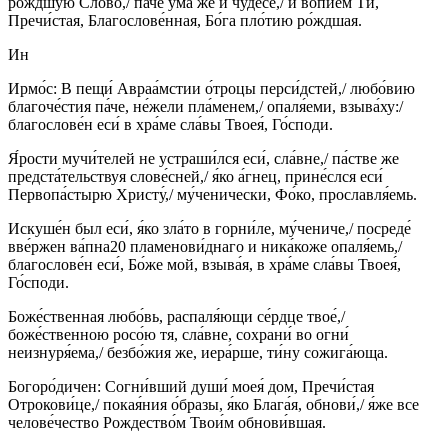
ро́ждшую Сло́во,/ па́че ума́ же и чудесе́,/ и вопие́м Ти,
Пречи́стая, Благослове́нная, Бо́га пло́тию ро́ждшая.
Ин
Ирмо́с: В пещи́ Авраа́мстии о́троцы перси́дстей,/ любо́вию
благоче́стия па́че, не́жели пла́менем,/ опаля́еми, взыва́ху:/
благослове́н еси́ в хра́ме сла́вы Твоея́, Го́споди.
Я́рости мучи́телей не устраши́лся еси́, сла́вне,/ па́стве же
предста́тельствуя слове́сней,/ я́ко а́гнец, прине́слся еси́
Первопа́стырю Христу́,/ му́ченически, Фо́ко, прославля́емь.
Искуше́н был еси́, я́ко зла́то в горни́ле, му́чениче,/ посреде́
вве́ржен ва́пна20 пламенови́днаго и ника́коже опаля́емь,/
благослове́н еси́, Бо́же мой, взыва́я, в хра́ме сла́вы Твоея́,
Го́споди.
Боже́ственная любо́вь, распаля́ющи се́рдце твое́,/
боже́ственною росо́ю тя, сла́вне, сохрани́ во огни́
неизнуря́ема,/ безбо́жия же, иера́рше, ти́ну сожига́юща.
Богоро́дичен: Согни́вший души́ моея́ дом, Пречи́стая
Отрокови́це,/ покая́ния о́бразы, я́ко Блага́я, обнови́,/ я́же все
челове́чество Рождество́м Твои́м обнови́вшая.