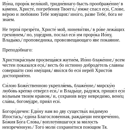
Ио́на, проро́к вели́кий, тридне́внаго бысть проображе́ние/ в
ка́мени, Христе́, погребе́ния Твоего́,/ и́мже спасл еси́, Сло́ве,
ве́рою и любо́вию Тебе́ зову́щия:/ ино́го, ра́зве Тебе́, бо́га не
зна́ем.
Не терпя́ презре́ти, Христе́ мой, ниневи́тян,/ в ро́ве лежа́щих
грехо́внем,/ но, уще́дрив, посла́л еси́ им проро́ка Ио́ну,
Влады́ко,/ пропове́дника, провозвеща́ющаго я́ве покая́ние.
Преподо́бнаго:
Христокра́сным просвеща́яся житие́м, Ио́но блаже́нне,/ всем
че́стен показа́лся еси́,/ весть бо и́стинно доброде́тель сла́вны
соверша́ти сию́ иму́щия,/ яви́лся бо еси́ иере́й Христо́в
достоприя́тен.
Си́лою Боже́ственною укрепля́емь, блаже́нне,/ мирску́ю
любо́вь кре́пко отве́ргл еси́,/ и Влады́це, ра́дуяся, прише́л еси́
во́льным твои́м нра́вом,/ и, сохрани́в ве́ру невреди́мо, вене́ц
сла́вы, богому́дре, прия́л еси́.
Богоро́дичен: Еди́ну нам во дву существа́х ви́димую
Ипоста́сь,/ еди́на Благослове́нная, ражда́еши неизрече́нно,
Бо́жия Бо́га Сло́ва,/ воплоти́вшагося за ми́лость
неизрече́нную./ Того́ моли́ сохрани́тися пою́щим Тя.