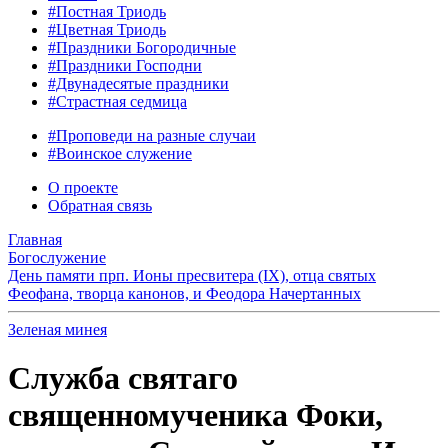
#Постная Триодь
#Цветная Триодь
#Праздники Богородичные
#Праздники Господни
#Двунадесятые праздники
#Страстная седмица
#Проповеди на разные случаи
#Воинское служение
О проекте
Обратная связь
Главная
Богослужение
День памяти прп. Ионы пресвитера (IX), отца святых
Феофана, творца канонов, и Феодора Начертанных
Зеленая минея
Служба святаго
священномученика Фоки,