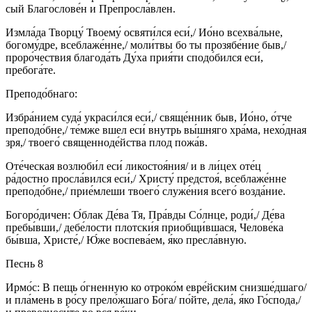
сый Благослове́н и Препросла́влен.
Измла́да Творцу́ Твоему́ освяти́лся еси́,/ Ио́но всехва́льне,
богому́дре, всеблаже́нне,/ моли́твы бо ты прозябе́ние быв,/
проро́чествия благода́ть Ду́ха прия́ти сподо́бился еси́,
пребога́те.
Преподо́бнаго:
Избра́нием суда́ украси́лся еси́,/ свяще́нник быв, Ио́но, о́тче
преподо́бне,/ те́мже вшел еси́ внутрь вы́шняго хра́ма, нехо́дная
зря,/ твоего́ священноде́йства плод пожа́в.
Оте́ческая возлюби́л еси́ ликостоя́ния/ и в ли́цех оте́ц
ра́достно просла́вился еси́,/ Христу́ предстоя́, всеблаже́нне
преподо́бне,/ прие́млеши твоего́ служе́ния всего́ возда́ние.
Богоро́дичен: О́блак Де́ва Тя, Пра́вды Со́лнце, роди́,/ Де́ва
пребы́вши,/ дебе́лости плотски́я приобщи́вшася, Челове́ка
бы́вша, Христе́,/ Ю́же воспева́ем, я́ко пресла́вную.
Песнь 8
Ирмо́с: В пещь о́гненную ко отроко́м евре́йским снизше́дшаго/
и пла́мень в ро́су прело́жшаго Бо́га/ по́йте, дела́, я́ко Го́спода,/