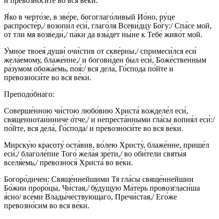
и превозноси́те во вся ве́ки.
Я́ко в черто́зе, в зве́ре, богоглаго́ливый Ио́но, ру́це
распросте́р,/ возопи́л еси́, глаго́ля Всеви́дцу Бо́гу:/ Спа́се мой,
от тли мя возведи́,/ па́ки да взы́дет ны́не к Тебе́ живо́т мой.
У́мное твоея́ души́ очи́стив от скве́рны,/ спримеси́лся еси́
жела́емому, блаже́нне,/ и богови́ден был еси́, Боже́ственным
ра́зумом обожа́емь, поя́:/ вся дела́, Го́спода по́йте и
превозноси́те во вся ве́ки.
Преподо́бнаго:
Соверше́нною чи́стою любо́вию Христа́ вожделе́л еси́,
священнотаи́нниче о́тче,/ и непреста́нными гла́сы вопия́л еси́:/
по́йте, вся дела́, Го́спода/ и превозноси́те во вся ве́ки.
Мирску́ю красоту́ оста́вив, во́лею Христу́, блаже́нне, прише́л
еси́,/ благоле́пие Того́ жела́я зре́ти,/ во оби́тели святы́я
вселя́емь,/ превознося́ Христа́ во ве́ки.
Богоро́дичен: Свяще́ннейшими Тя гла́сы свяще́ннейшии
Бо́жии проро́цы, Чи́стая,/ бу́дущую Ма́терь провозгласи́ша
я́сно/ все́ми Влады́чествующаго, Пречи́стая,/ Его́же
превозно́сим во вся ве́ки.