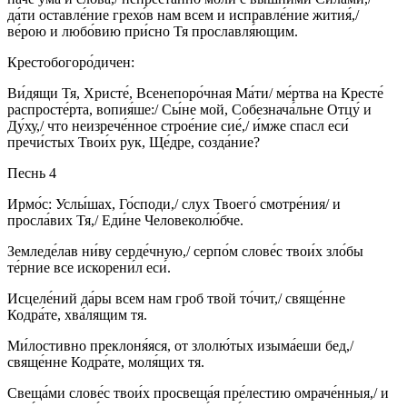
да́ти оставле́ние грехо́в нам всем и исправле́ние жития́,/
ве́рою и любо́вию при́сно Тя прославля́ющим.
Крестобогоро́дичен:
Ви́дящи Тя, Христе́, Всенепоро́чная Ма́ти/ ме́ртва на Кресте́
распросте́рта, вопия́ше:/ Сы́не мой, Собезнача́льне Отцу́ и
Ду́ху,/ что неизрече́нное строе́ние сие́,/ и́мже спасл еси́
пречи́стых Твои́х рук, Ще́дре, созда́ние?
Песнь 4
Ирмо́с: Услы́шах, Го́споди,/ слух Твоего́ смотре́ния/ и
просла́вих Тя,/ Еди́не Человеколю́бче.
Земледе́лав ни́ву серде́чную,/ серпо́м слове́с твои́х зло́бы
те́рние все искорени́л еси́.
Исцеле́ний да́ры всем нам гроб твой то́чит,/ свяще́нне
Кодра́те, хва́лящим тя.
Ми́лостивно преклоня́яся, от злолю́тых изыма́еши бед,/
свяще́нне Кодра́те, моля́щих тя.
Свеща́ми слове́с твои́х просвеща́я пре́лестию омраче́нныя,/ и