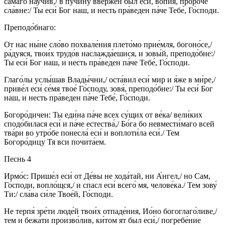
сама́го научи́в,/ в пучи́ну вве́ржен был еси́, вопия́, проро́че
сла́вне:/ Ты еси́ Бог наш, и несть пра́веден па́че Тебе́, Го́споди.
Преподо́бнаго:
От нас ны́не сло́во похвале́ния плето́мо прие́мля, богоно́се,/
ра́дуяся, твои́х трудо́в наслажда́ешися, и зовы́й, преподо́бне:/
Ты еси́ Бог наш, и несть пра́веден па́че Тебе́, Го́споди.
Глаго́лы услы́шав Влады́чни,/ оста́вил еси́ мир и я́же в ми́ре,/
приве́л еси́ се́мя твое́ Го́споду, зовя́, преподо́бне:/ Ты еси́ Бог
наш, и несть пра́веден па́че Тебе́, Го́споди.
Богоро́дичен: Ты еди́на па́че всех су́щих от ве́ка/ вели́ких
сподо́билася еси́ и па́че естества́,/ Бо́га бо невмести́маго всей
тва́ри во утро́бе понесла́ еси́ и воплоти́ла еси́./ Тем
Богоро́дицу Тя вси почита́ем.
Песнь 4
Ирмо́с: Прише́л еси́ от Де́вы не хода́тай, ни А́нгел,/ но Сам,
Го́споди, вопло́щся,/ и спасл еси́ всего́ мя, челове́ка./ Тем зову́
Ти:/ сла́ва си́ле Твое́й, Го́споди.
Не терпя́ зре́ти люде́й твои́х отпаде́ния, Ио́но богоглаго́ливе,/
тем и бежа́ти произво́лив, ки́том ят был еси́,/ погребе́ние