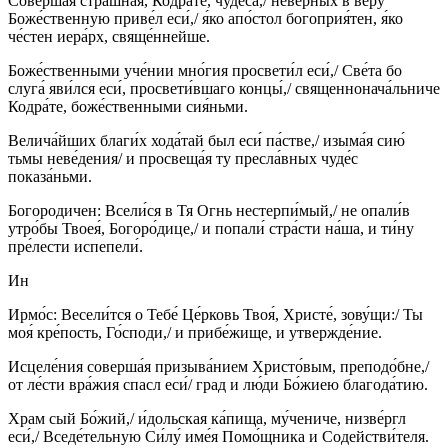
Соверша́я стра́шная, Кодра́те, чудеса́,/ неве́рных в ве́ру
Боже́ственную приве́л еси́,/ я́ко апо́стол богоприя́тен, я́ко
че́стен иера́рх, свяще́ннейше.
Боже́ственными уче́нии мно́гия просвети́л еси́,/ Све́та бо
слуга́ яви́лся еси́, просвети́вшаго концы́,/ священнонача́льниче
Кодра́те, боже́ственными сия́ньми.
Велича́йших благи́х хода́тай был еси́ па́стве,/ изыма́я сию́
тьмы неве́дения/ и просвеща́я ту пресла́вных чуде́с
показа́ньми.
Богородичен: Всели́ся в Тя Огнь нестерпи́мый,/ не опали́в
утро́бы Твоея́, Богоро́дице,/ и попали́ стра́сти на́ша, и ти́ну
пре́лести испепели́.
Ин
Ирмо́с: Весели́тся о Тебе́ Це́рковь Твоя́, Христе́, зову́щи:/ Ты
моя́ кре́пость, Го́споди,/ и прибе́жище, и утвержде́ние.
Исцеле́ния соверша́я призыва́нием Христо́вым, преподо́бне,/
от ле́сти вра́жия спасл еси́/ град и лю́ди Бо́жиею благода́тию.
Храм сый Бо́жий,/ и́дольская ка́пища, му́чениче, низве́ргл
еси́,/ Вседе́тельную Си́лу́ име́я Помо́щника и Содействи́теля.