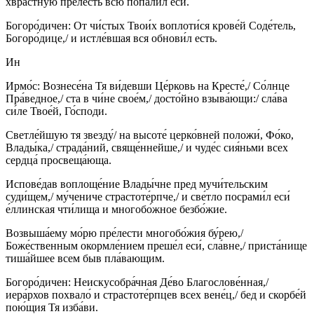
хвра́стную пре́лесть всю попали́л еси́.
Богоро́дичен: От чи́стых Твои́х воплоти́ся крове́й Соде́тель,
Богоро́дице,/ и истле́вшая вся обнови́л есть.
Ин
Ирмо́с: Вознесе́на Тя ви́девши Це́рковь на Кресте́,/ Со́лнце
Пра́ведное,/ ста в чи́не свое́м,/ досто́йно взыва́ющи:/ сла́ва
си́ле Твое́й, Го́споди.
Светле́йшую тя звезду́/ на высоте́ церко́вней положи́, Фо́ко,
Влады́ка,/ страда́ний, свяще́ннейше,/ и чуде́с сия́ньми всех
сердца́ просвеща́юща.
Испове́дав воплоще́ние Влады́чне пред мучи́тельским
суди́щем,/ му́чениче страстоте́рпче,/ и све́тло посрами́л еси́
е́ллинская чти́лища и многобо́жное безбо́жие.
Возвыша́ему мо́рю пре́лести многобо́жия бу́рею,/
Боже́ственным окормле́нием преше́л еси́, сла́вне,/ приста́нище
тиша́йшее всем быв пла́вающим.
Богоро́дичен: Неискусобра́чная Де́во Благослове́нная,/
иера́рхов похвало́ и страстоте́рпцев всех вене́ц,/ бед и скорбе́й
пою́щия Тя изба́ви.