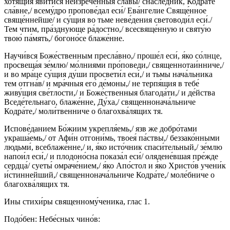
хотя́щия яви́тися неизрече́нныя сла́вы/ снасле́дник, Кодра́те
сла́вне,/ всему́дро пропове́дал еси́/ Ева́нгелие Свяще́нное
свяще́ннейше/ и су́щия во тьме неве́дения световоди́л еси́./
Тем чтим, пра́зднующе ра́достно,/ всесвяще́нную и святу́ю
твою́ па́мять,/ богоно́се блаже́нне.
Научи́вся Боже́ственным пресла́вно,/ проше́л еси́, я́ко со́лнце,
просвеща́я зе́млю/ мо́лниями про́поведи,/ священнотаи́нниче,/
и во мра́це су́щия ду́ши просвети́л еси́,/ и тьмы нача́льника
тем отгна́в/ и мра́чныя его́ де́моны,/ не терпя́щия в тебе́
живу́щия све́тлости,/ и Боже́ственныя благода́ти,/ и де́йства
Вседе́тельнаго, блаже́нне, Ду́ха,/ священнонача́льниче
Кодра́те,/ моли́твенниче о благохва́лящих тя.
Испове́данием Бо́жиим укрепля́емь,/ язв же добро́тами
украша́емь,/ от Афи́н отгони́мь, твоея́ па́ствы,/ беззако́нными
людьми́, всеблаже́нне,/ и, я́ко исто́чник спаси́тельный,/ зе́млю
напои́л еси́,/ и плодоно́сна показа́л еси́/ олядене́вшая пре́жде
сердца́/ суеты́ омраче́нием,/ я́ко Апо́стол и я́ко Христо́в учени́к
и́стиннейший,/ священнонача́льниче Кодра́те,/ моле́бниче о
благохва́лящих тя.
Ины стихи́ры священному́ченика, глас 1.
Подо́бен: Небе́сных чино́в: