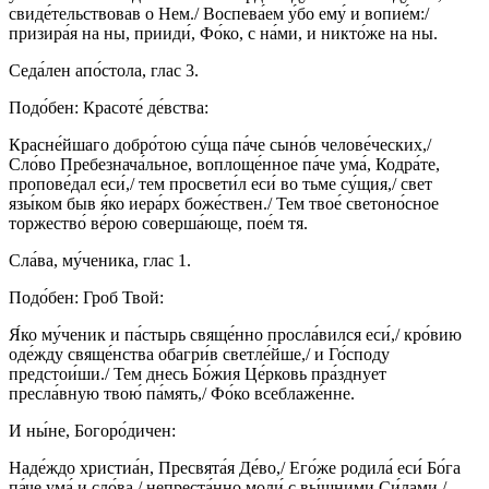
свиде́тельствовав о Нем./ Воспева́ем у́бо ему́ и вопие́м:/
призира́я на ны, прииди́, Фо́ко, с на́ми, и никто́же на ны.
Седа́лен апо́стола, глас 3.
Подо́бен: Красоте́ де́вства:
Красне́йшаго добро́тою су́ща па́че сыно́в челове́ческих,/
Сло́во Пребезнача́льное, воплоще́нное па́че ума́, Кодра́те,
пропове́дал еси́,/ тем просвети́л еси́ во тьме су́щия,/ свет
язы́ком быв я́ко иера́рх боже́ствен./ Тем твое́ светоно́сное
торжество́ ве́рою соверша́юще, пое́м тя.
Сла́ва, му́ченика, глас 1.
Подо́бен: Гроб Твой:
Я́ко му́ченик и па́стырь свяще́нно просла́вился еси́,/ кро́вию
оде́жду свяще́нства обагри́в светле́йше,/ и Го́споду
предстои́ши./ Тем днесь Бо́жия Це́рковь пра́зднует
пресла́вную твою́ па́мять,/ Фо́ко всеблаже́нне.
И ны́не, Богоро́дичен:
Наде́ждо христиа́н, Пресвята́я Де́во,/ Его́же родила́ еси́ Бо́га
па́че ума́ и сло́ва,/ непреста́нно моли́ с вы́шними Си́лами,/