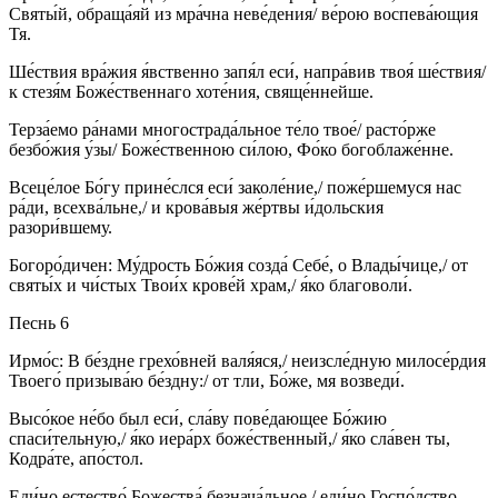
Святы́й, обраща́яй из мра́чна неве́дения/ ве́рою воспева́ющия
Тя.
Ше́ствия вра́жия я́вственно запя́л еси́, напра́вив твоя́ ше́ствия/
к стезя́м Боже́ственнаго хоте́ния, свяще́ннейше.
Терза́емо ра́нами многострада́льное те́ло твое́/ расто́рже
безбо́жия у́зы/ Боже́ственною си́лою, Фо́ко богоблаже́нне.
Всеце́лое Бо́гу прине́слся еси́ заколе́ние,/ поже́ршемуся нас
ра́ди, всехва́льне,/ и крова́выя же́ртвы и́дольския
разори́вшему.
Богоро́дичен: Му́дрость Бо́жия созда́ Себе́, о Влады́чице,/ от
святы́х и чи́стых Твои́х крове́й храм,/ я́ко благоволи́.
Песнь 6
Ирмо́с: В бе́здне грехо́вней валя́яся,/ неизсле́дную милосе́рдия
Твоего́ призыва́ю бе́здну:/ от тли, Бо́же, мя возведи́.
Высо́кое не́бо был еси́, сла́ву пове́дающее Бо́жию
спаси́тельную,/ я́ко иера́рх боже́ственный,/ я́ко сла́вен ты,
Кодра́те, апо́стол.
Еди́но естество́ Божества́ безнача́льное,/ еди́но Госпо́дство