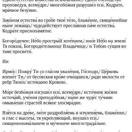
пропове́дуя, всему́дре,/ многобо́жия разруши́л еси́, Кодра́те,
мра́чное безу́мие.
Зако́ном естества́ во гро́бе твое́ те́ло, блаже́нне, свяще́ннейше
ны́не лежа́що,/ чудоде́йствует пресла́вная па́че естества́,
Кодра́те приснопа́мятне.
Богоро́дичен: Не́бо простры́й хоте́нием,/ ино́е Не́бо на земли́
Тя показа́, Богороди́тельнице Влады́чице,/ и Тобо́ю су́щия во
тьме просвети́.
Ин
Ирмо́с: Пожру́ Ти со гла́сом хвале́ния, Го́споди,/ Це́рковь
вопие́т Ти,/ от бесо́вския кро́ве очи́щшися,/ ра́ди ми́лости от
ребр Твои́х/ исте́кшею Кро́вию.
Мо́ре безбо́жия изсуши́л еси́, всему́дре,/ исто́чник жи́зни
источа́яй, уче́ния преподо́бная,/ ны́не же чуде́с ту́чами
омыва́еши страсте́й вся́кое злосмра́дие.
Взя́тся на дре́ве, лю́те раздробля́емь и изчленя́емь, блаже́нне,/
и глас с высоты́, тя укрепля́ющий, внуши́л еси́,/
священнонача́льниче и му́чениче многострада́льне.