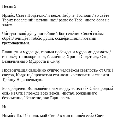
Песнь 5
Ирмо́с: Све́та Пода́телю/ и веко́в Тво́рче, Го́споди,/ во све́те
Твои́х повеле́ний наста́ви нас,/ ра́зве бо Тебе́, ино́го бо́га не
зна́ем.
Чи́стую твою́ ду́шу чисте́йший Бог селе́ние Своея́ сла́вы
обре́т,/ очища́ет тобо́ю ду́ши, оскве́рншияся лю́тыми
грехопаде́ньми.
Е́ллинстии мудрецы́, твои́ми побежде́ни му́дрыми догма́ты,/
испове́дати покори́шася, блаже́нне, Христа́ Соде́теля,/ Отца́
Безнача́льнаго Му́дрость и Си́лу.
Провозглаша́я свяще́нно су́щую челове́ком све́тлость/ от Отца́
све́тов, Кодра́те,/ просвети́л еси́ лю́ди чествова́ти и сла́вити
Тро́ицу Неразде́льную.
Богоро́дичен: Воплоще́нна нам во дву естества́х Сы́на родила́
еси́,/ из Отца́ пре́жде всех веко́в, Чи́стая, рожде́ннаго
безсе́менно,/ безле́тно, я́ко Еди́н весть.
Ин
Ирмо́с: Ты, Го́споди, мой Свет,/ в мир прише́л еси́,/ Свет