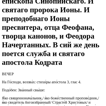
епископа Синопийскаго. И
святаго пророка Ионы. И
преподобнаго Ионы
пресвитера, отца Феофана,
творца канонов, и Феодора
Начертанных. В сий же день
поется служба и святаго
апостола Кодрата
ВЕЧЕР
На Го́споди, воззва́х: стихи́ры апо́стола 3, глас 4.
Подо́бен: Зва́нный свы́ше:
Я́ко священнонача́льник,/ я́ко боже́ственный пропове́дник,/
я́ко свиде́тель богоизбра́нный/ Страсте́й Христо́вых/ и