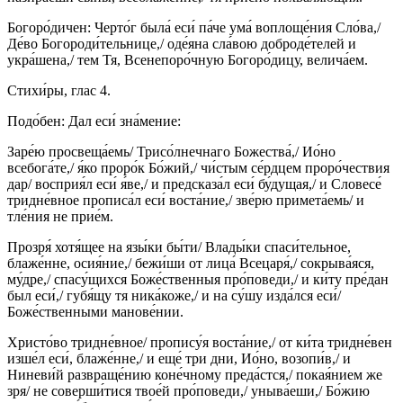
Богоро́дичен: Черто́г была́ еси́ па́че ума́ воплоще́ния Сло́ва,/
Де́во Богороди́тельнице,/ оде́яна сла́вою доброде́телей и
укра́шена,/ тем Тя, Всенепоро́чную Богоро́дицу, велича́ем.
Стихи́ры, глас 4.
Подо́бен: Дал еси́ зна́мение:
Заре́ю просвеща́емь/ Трисо́лнечнаго Божества́,/ Ио́но
всебога́те,/ я́ко проро́к Бо́жий,/ чи́стым се́рдцем проро́чествия
дар/ восприя́л еси́ я́ве,/ и предсказа́л еси́ бу́дущая,/ и Словесе́
тридне́вное прописа́л еси́ воста́ние,/ зве́рю примета́емь/ и
тле́ния не прие́м.
Прозря́ хотя́щее на язы́ки бы́ти/ Влады́ки спаси́тельное,
блаже́нне, осия́ние,/ бежи́ши от лица́ Всецаря́,/ сокрыва́яся,
му́дре,/ спасу́щихся Боже́ственныя про́поведи,/ и ки́ту пре́дан
был еси́,/ губя́щу тя ника́коже,/ и на су́шу изда́лся еси́/
Боже́ственными манове́нии.
Христо́во тридне́вное/ пропису́я воста́ние,/ от ки́та тридне́вен
изше́л еси́, блаже́нне,/ и еще́ три дни, Ио́но, возопи́в,/ и
Ниневи́й развраще́нию коне́чному преда́стся,/ покая́нием же
зря/ не соверши́тися твое́й про́поведи,/ уныва́еши,/ Бо́жию