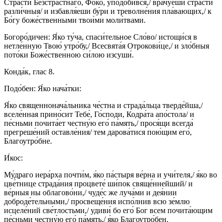
Стра́сти Безстра́стнаго, Фо́ко, уподо́бився,/ врачу́еши стра́сти
разли́чныя/ и избавля́еши бу́ри и треволне́ния пла́вающих,/ к
Бо́гу боже́ственными твои́ми моли́твами.
Богоро́дичен: Я́ко ту́ча, спаси́тельное Сло́во/ истощи́ся в
нетле́нную Твою́ утро́бу,/ Всесвята́я Отрокови́це,/ и зло́бныя
пото́ки Боже́ственною си́лою изсуши́.
Конда́к, глас 8.
Подо́бен: Я́ко нача́тки:
Я́ко священнонача́льника че́стна и страда́льца тверде́йша,/
вселе́нная прино́сит Тебе́, Го́споди, Кодра́та апо́стола/ и
пе́сньми почита́ет честну́ю его́ па́мять,/ прося́щи всегда́
прегреше́ний оставле́ния/ тем дарова́тися пою́щим его́,
Благоутро́бне.
И́кос:
Му́драго иера́рха почти́м, я́ко па́стыря ве́рна и учи́теля,/ я́ко во
цве́тнице страда́ния процвете́ ши́пок свяще́ннейший/ и
ве́рныя ны облагово́ни,/ чуде́с же луча́ми и дея́нии
доброде́тельными,/ просвеще́ния испо́лнив всю зе́млю
исцеле́ний све́тлостьми,/ удиви́ бо его́ Бог всем почита́ющим
пе́сньми честну́ю его́ па́мять,/ я́ко Благоутро́бен.