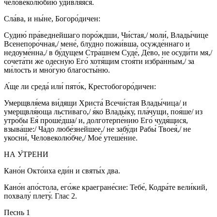
человеколю́бию удивля́яся.
Сла́ва, и ны́не, Богоро́дичен:
Судию́ пра́веднейшаго поро́ждши, Чи́стая,/ моли́, Влады́чице
Всенепоро́чная,/ мене́, блу́дно пожи́вша, осужде́ннаго и
недоуме́нна,/ в бу́дущем Стра́шнем Суде́, Де́во, не осуди́ти мя,/
сочета́ти же одесну́ю Его́ хотя́щим стоя́ти избра́нным,/ за
ми́лость и мно́гую благосты́ню.
А́ще ли среда́ или́ пято́к, Крестобогоро́дичен:
Умерщвля́ема ви́дящи Христа́ Всечи́стая Влады́чица/ и
умерщвля́юща льсти́ваго,/ я́ко Влады́ку, пла́чущи, поя́ше/ из
утро́бы Ея́ проше́дша/ и, долготерпе́нию Его́ чудя́щися,
взыва́ше:/ Ча́до любе́знейшее,/ не забу́ди Рабы́ Твоея́,/ не
укосни́, Человеколю́бче,/ Мое́ утеше́ние.
НА У́ТРЕНИ
Кано́н Окто́иха еди́н и святы́х два.
Кано́н апо́стола, его́же краегране́сие: Тебе́, Кодра́те вели́кий,
похвалу́ плету́. Глас 2.
Песнь 1