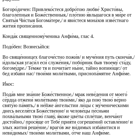
Богоро́дичен: Привлеко́стеся добро́тою любве́ Христо́вы,
благоле́пныя и Боже́ственныя,/ пло́тию я́вльшагося в ми́ре от
Святы́я Чи́стыя Богома́тере,/ и яви́стеся мона́хов изве́стнаго
жития́ прописа́ния.
Конда́к священному́ченика Анфи́ма, глас 4.
Подо́бен: Вознесы́йся:
Во свяще́нницех благоче́стно пожи́в/ и муче́ния путь сконча́в,/
и́дольская угаси́л еси́ служе́ния,/ побо́рник быв твоему́ ста́ду,
богому́дре./ Те́мже тя и почита́ет ны́не, та́йно вопию́ще:/ от
бед изба́ви нас/ твои́ми моли́твами, приснопа́мятне Анфи́ме.
И́кос:
Пода́в мне зна́ние Боже́ственное,/ мрак неве́дения от моего́
се́рдца отжени́ моли́твами твои́ми,/ я́ко да пою́ твою́ ве́рно
святу́ю па́мять,/ в не́йже а́нгельстии ли́цы с му́ченическими
днесь веселя́тся Боже́ственне/ и челове́цы пе́сньми
похва́льными твою́ главу́, я́коже цве́ты спле́тше, венча́ют
досто́йно,/ прося́ще от Тебе́ прия́ти согреше́ний оставле́ние/ и
злых жития́ реше́ние,/ враго́в же ви́димых изба́витися и
неви́димых/ твои́ми моли́твами, о́тче наш Анфи́ме.