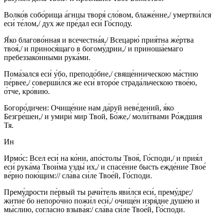
Волко́в собо́рища а́гнцы творя́ сло́вом, блаже́нне,/ умертви́лся
еси́ те́лом,/ дух же пре́дал еси́ Го́споду.
Я́ко благово́нная и всечестна́я,/ Всецарю́ прия́тна же́ртва
твоя́,/ и принося́щаго в богому́дрии,/ и приноша́емаго
пребеззако́нными рука́ми.
Пома́зался еси́ у́бо, преподо́бне,/ свяще́нническою ма́стию
пе́рвее,/ соверши́лся же еси́ второ́е страда́льческою твое́ю,
о́тче, кро́вию.
Богоро́дичен: Очище́ние нам да́руй неве́дений, я́ко
Безгре́шен,/ и умири́ мир Твой, Бо́же,/ моли́твами Ро́ждшия
Тя.
Ин
Ирмо́с: Всел еси́ на ко́ни, апо́столы Твоя́, Го́споди,/ и прия́л
еси́ рука́ма Твои́ма узды́ их,/ и спасе́ние бысть ежде́ние Твое́
ве́рно пою́щим:// сла́ва си́ле Твое́й, Го́споди.
Прему́дрости пе́рвый ты рачи́тель яви́лся еси́, прему́дре;/
житие́ бо непоро́чно пожи́л еси́,/ очище́н изря́дне душе́ю и
мы́слию, согла́сно взыва́я:/ сла́ва си́ле Твое́й, Го́споди.