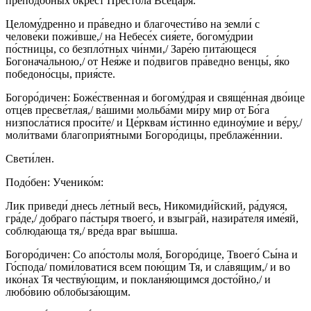
преподо́бных о́крест Престо́ла Всецаря́.
Целому́дренно и пра́ведно и благочести́во на земли́ с
челове́ки пожи́вше,/ на Небесе́х сия́ете, богому́дрии
по́стницы, со безпло́тных чи́нми,/ Заре́ю пита́ющеся
Богонача́льною,/ от Нея́же и по́двигов пра́ведно венцы́, я́ко
победоно́сцы, прия́сте.
Богоро́дичен: Боже́ственная и богому́драя и свяще́нная дво́ице
отце́в пресве́тлая,/ ва́шими мольба́ми ми́ру мир от Бо́га
низпосла́тися проси́те/ и Це́рквам и́стинно единоу́мие и ве́ру,/
моли́твами благоприя́тными Богоро́дицы, преблаже́ннии.
Свети́лен.
Подо́бен: Ученико́м:
Лик приведи́ днесь ле́тный весь, Никомиди́йский, ра́дуяся,
гра́де,/ добраго па́стыря твоего́, и взыгра́й, назира́теля име́яй,
соблюда́юща тя,/ вре́да враг вы́шша.
Богоро́дичен: Со апо́столы моля́, Богоро́дице, Твоего́ Сы́на и
Го́спода/ поми́ловатися всем пою́щим Тя, и сла́вящим,/ и во
ико́нах Тя честву́ющим, и покланя́ющимся досто́йно,/ и
любо́вию облобыза́ющим.