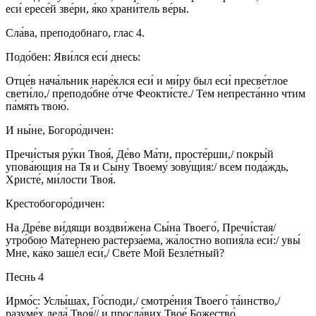
еси́ ересе́й зве́ри, я́ко храни́тель ве́ры.
Сла́ва, преподобнаго, глас 4.
Подо́бен: Яви́лся еси́ днесь:
Отце́в нача́льник наре́клся еси́ и ми́ру был еси́ пресве́тлое
свети́ло,/ преподо́бне о́тче Феокти́сте./ Тем непреста́нно чтим
па́мять твою́.
И ны́не, Богоро́дичен:
Пречи́стыя ру́ки Твоя́, Де́во Ма́ти, просте́рши,/ покры́й
упова́ющия на Тя и Сы́ну Твоему́ зову́щия:/ всем пода́ждь,
Христе́, ми́лости Твоя́.
Крестобогоро́дичен:
На Дре́ве ви́дящи воздви́жена Сы́на Твоего́, Пречи́стая/
утро́бою Ма́тернею растерза́ема, жа́лостно вопия́ла еси́:/ увы́
Мне, ка́ко заше́л еси́,/ Све́те Мой Безле́тный?
Песнь 4
Ирмо́с: Услы́шах, Го́споди,/ смотре́ния Твоего́ та́инство,/
разуме́х дела́ Твоя́// и просла́вих Твое́ Божество́.