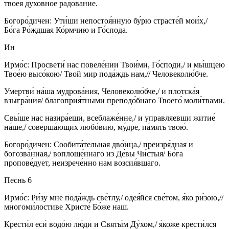
твоея́ духо́вное ра́дование.
Богоро́дичен: Ути́ши непостоя́нную бу́рю страсте́й мои́х,/
Бо́га Ро́ждшая Ко́рмчию и Го́спода.
Ин
Ирмо́с: Просвети́ нас повеле́нии Твои́ми, Го́споди,/ и мы́шцею
Твое́ю высо́кою/ Твой мир пода́ждь нам,// Человеколю́бче.
Умертви́ на́ша мудрова́ния, Человеколю́бче,/ и плотска́я
взыгра́ния/ благоприя́тными преподо́бнаго Твоего́ моли́твами.
Свы́ше нас назира́еши, всеблаже́нне,/ и управляевши житие́
на́ше,/ соверша́ющих любо́вию, му́дре, па́мять твою́.
Богоро́дичен: Сообита́тельная дво́ица,/ преизря́дная и
богозва́нная,/ воплоще́ннаго из Де́вы Чи́стыя/ Бо́га
пропове́дует, неизрече́нно нам возсия́вшаго.
Песнь 6
Ирмо́с: Ри́зу мне пода́ждь све́тлу,/ одея́йся све́том, я́ко ри́зою,//
многоми́лостиве Христе́ Бо́же наш.
Крести́л еси́ водо́ю лю́ди и Святы́м Ду́хом,/ я́коже крести́лся