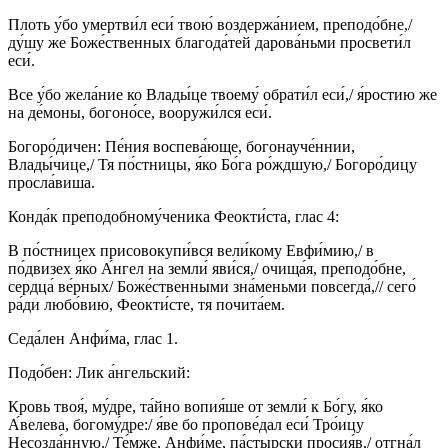
Плоть у́бо умертви́л еси́ твою́ воздержа́нием, преподо́бне,/
ду́шу же Боже́ственных благода́тей дарова́ньми просвети́л
еси́.
Все у́бо жела́ние ко Влады́це твоему́ обрати́л еси́,/ я́ростию же
на де́моны, богоно́се, вооружи́лся еси́.
Богоро́дичен: Пе́ния воспева́юще, богонауче́ннии,
Влады́чице,/ Тя по́стницы, я́ко Бо́га ро́ждшую,/ Богоро́дицу
просла́виша.
Конда́к преподобному́ченика Феокти́ста, глас 4:
В по́стницех присовокупи́вся вели́кому Евфи́мию,/ в
по́двизех я́ко А́нгел на земли́ яви́ся,/ очища́я, преподо́бне,
сердца́ ве́рных/ Боже́ственными зна́меньми повсегда́,// сего́
ра́ди любо́вию, Феокти́сте, тя почита́ем.
Седа́лен Анфи́ма, глас 1.
Подо́бен: Лик а́нгельский:
Кровь твоя́, му́дре, та́йно вопия́ше от земли́ к Бо́гу, я́ко
А́велева, богому́дре:/ я́ве бо пропове́дал еси́ Тро́ицу
Несозда́нную./ Те́мже, Анфи́ме, па́стырски просия́в,/ отгна́л