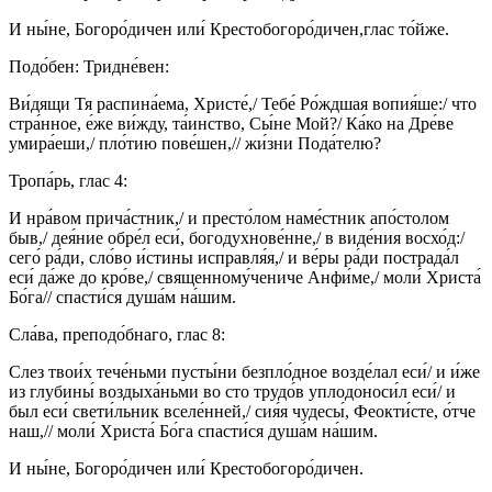
И ны́не, Богоро́дичен или́ Крестобогоро́дичен,глас то́йже.
Подо́бен: Тридне́вен:
Ви́дящи Тя распина́ема, Христе́,/ Тебе́ Ро́ждшая вопия́ше:/ что
стра́нное, е́же ви́жду, та́инство, Сы́не Мой?/ Ка́ко на Дре́ве
умира́еши,/ пло́тию пове́шен,// жи́зни Пода́телю?
Тропа́рь, глас 4:
И нра́вом прича́стник,/ и престо́лом наме́стник апо́столом
быв,/ дея́ние обре́л еси́, богодухнове́нне,/ в виде́ния восхо́д:/
сего́ ра́ди, сло́во и́стины исправля́я,/ и ве́ры ра́ди пострада́л
еси́ да́же до кро́ве,/ священному́чениче Анфи́ме,/ моли́ Христа́
Бо́га// спасти́ся душа́м на́шим.
Сла́ва, преподо́бнаго, глас 8:
Слез твои́х тече́ньми пусты́ни безпло́дное возде́лал еси́/ и и́же
из глубины́ воздыха́ньми во сто трудо́в уплодоноси́л еси́/ и
был еси́ свети́льник вселе́нней,/ сия́я чудесы́, Феокти́сте, о́тче
наш,// моли́ Христа́ Бо́га спасти́ся душа́м на́шим.
И ны́не, Богоро́дичен или́ Крестобогоро́дичен.