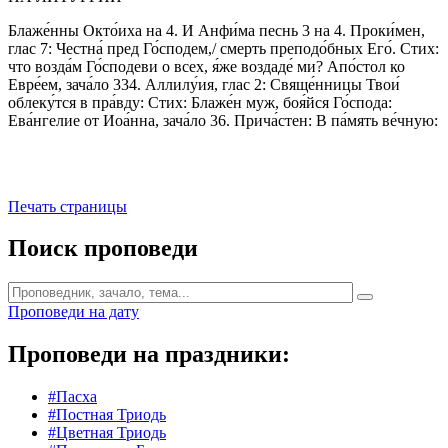
Блаже́нны Окто́иха на 4. И Анфи́ма песнь 3 на 4. Проки́мен,
глас 7: Честна́ пред Го́сподем,/ смерть преподо́бных Его́. Стих:
что возда́м Го́сподеви о всех, я́же воздаде́ ми? Апо́стол ко
Евре́ем, зача́ло 334. Аллилу́ия, глас 2: Свяще́нницы Твои́
облеку́тся в пра́вду: Стих: Блаже́н муж, боя́йся Го́спода:
Ева́нгелие от Иоа́нна, зача́ло 36. Прича́стен: В па́мять ве́чную:
Печать страницы
Поиск проповеди
Проповеди на дату
Проповеди на праздники:
#Пасха
#Постная Триодь
#Цветная Триодь