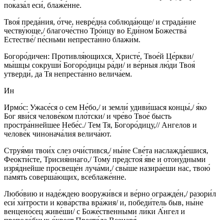
показа́л еси́, блаже́нне.
Твоя́ преда́ния, о́тче, невре́дна соблюда́юще/ и страда́ние
честву́юще,/ благоче́стно Тро́ицу во Еди́ном Божества́
Естестве́/ пе́сньми непреста́нно блажи́м.
Богоро́дичен: Противля́ющихся, Христе́, Твое́й Це́ркви/
мы́шцы сокруши́ Богоро́дицы ра́ди/ и ве́рныя лю́ди Твоя́
утверди́, да Тя непреста́нно велича́ем.
Ин
Ирмо́с: Ужасе́ся о сем Не́бо,/ и земли́ удиви́шася концы́,/ я́ко
Бог яви́ся челове́ком пло́тски/ и чре́во Твое́ бысть
простра́ннейшее Небе́с./ Тем Тя, Богоро́дицу,// Ангелов и
челове́к чинонача́лия велича́ют.
Струя́ми твои́х слез очи́стився,/ ны́не Све́та наслажда́ешися,
Феокти́сте, Трисия́ннаго,/ Тому́ предстоя́ я́ве и отону́дными
изря́днейше просвеще́н луча́ми,/ свы́ше назира́еши нас, твою́
па́мять соверша́ющих, всеблаже́нне.
Любо́вию и наде́ждею вооружи́вся и ве́рно огражде́н,/ разори́л
еси́ хи́трости и кова́рства вра́жия/ и, победи́тель быв, ны́не
венцено́сец живе́ши/ с Боже́ственными ли́ки А́нгел и