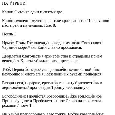
НА У́ТРЕНИ
Кано́н Окто́иха еди́н и святы́х два.
Кано́н священному́ченика, его́же краегране́сие: Цвет тя пою́
па́стырей и му́чеников. Глас 8.
Песнь 1
Ирмо́с: Пои́м Го́сподеви,/ прове́дшему лю́ди Своя́ сквозе́
Чермно́е мо́ре,// я́ко Еди́н сла́вно просла́вися.
Двоплете́н благоче́стия архиере́йства и страда́ния прие́м
вене́ц,/ от Христа́ ублажа́ешися, пресла́вне.
Тебе́, Первопа́стырю,/ священноде́йственник Твой, я́ко
незло́биво и чи́сто а́гня,/ беззако́нных рука́ми приведе́ся.
Разори́л еси́, иера́рше, еретико́в тве́ржы,/ благочести́вым
дерзнове́нием,/ пропове́дав Тро́ицу несозда́нную.
Богоро́дичен: Пречи́стая Богоро́дице,/ я́же воплоще́нное
Присносу́щное и Пребоже́ственное Сло́во па́че естества́
ро́ждши,/ пое́м Тя.
Ин кано́н преподо́бнаго, глас то́йже. Его́же краегране́сие: