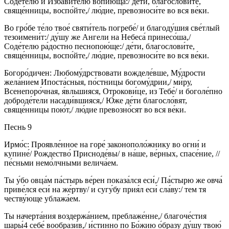
Соде́телю и Изба́вителю вопию́ща:/ де́ти, благослови́те,
свяще́нницы, воспо́йте,/ лю́дие, превозноси́те во вся ве́ки.
Во гро́бе те́ло твое́ святи́тель погребе́/ и благоду́шия све́тлый
тезоимени́т:/ ду́шу же Ангели на Небеса́ принесо́ша,/
Соде́телю ра́достно песнопою́ще:/ де́ти, благослови́те,
свяще́нницы, воспо́йте,/ лю́дие, превозноси́те во вся ве́ки.
Богоро́дичен: Любому́дрствовати вожделе́вше, Му́дрости
жела́нием Ипоста́сныя, по́стницы богому́дрии,/ ми́ру,
Всенепоро́чная, я́вльшияся, Отрокови́це, из Тебе́/ и боголе́пно
доброде́тели насади́вшияся,/ Ю́же де́ти благосло́вят,
свяще́нницы пою́т,/ лю́дие превозно́сят во вся ве́ки.
Песнь 9
Ирмо́с: Проявле́нное на горе́ законополо́жнику во огни́ и
купине́/ Рождество́ Присноде́вы/ в на́ше, ве́рных, спасе́ние, //
пе́сньми немо́лчными велича́ем.
Ты у́бо овца́м па́стырь ве́рен показа́лся еси́,/ Па́стырю же овча́
приве́лся еси́ на же́ртву/ и сугу́бу прия́л еси́ сла́ву:/ тем тя
честву́юще ублажа́ем.
Ты начерта́ния воздержа́нием, преблаже́нне,/ благоче́стия
шары́4 себе́ вообрази́в,/ и́стинно по Бо́жию о́бразу ду́шу твою́