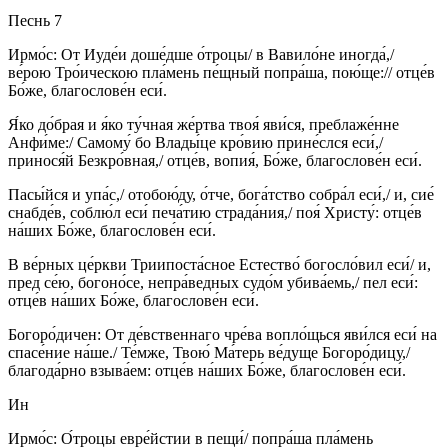
Песнь 7
Ирмо́с: От Иуде́и доше́дше о́троцы/ в Вавило́не иногда́,/
ве́рою Тро́ическою пла́мень пе́щный попра́ша, пою́ще:// отце́в
Бо́же, благослове́н еси́.
Я́ко до́брая и я́ко ту́чная же́ртва твоя́ яви́ся, преблаже́нне
Анфи́ме:/ Самому́ бо Влады́це кро́вию прине́слся еси́,/
принося́й Безкро́вная,/ отце́в, вопия́, Бо́же, благослове́н еси́.
Пасы́йся и упа́с,/ отобою́ду, о́тче, бога́тство собра́л еси́,/ и, сие́
снабде́в, соблю́л еси́ печа́тию страда́ния,/ поя́ Христу́: отце́в
на́ших Бо́же, благослове́н еси́.
В ве́рных це́ркви Триипоста́сное Естество́ богосло́вил еси́/ и,
пред се́ю, богоно́се, непра́ведных судо́м убива́емь,/ пел еси́:
отце́в на́ших Бо́же, благослове́н еси́.
Богоро́дичен: От де́вственнаго чре́ва вопло́щься яви́лся еси́ на
спасе́ние на́ше./ Те́мже, Твою́ Ма́терь ве́дуще Богоро́дицу,/
благода́рно взыва́ем: отце́в на́ших Бо́же, благослове́н еси́.
Ин
Ирмо́с: О́троцы евре́йстии в пещи́/ попра́ша пла́мень