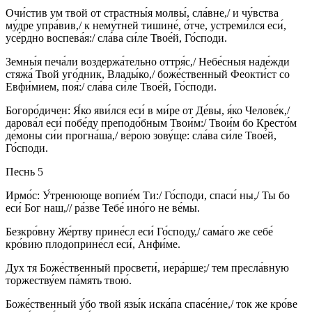
Очи́стив ум твой от страстны́я молвы́, сла́вне,/ и чу́вства
му́дре упра́вив,/ к нему́тней тишине́, о́тче, устреми́лся еси́,
усе́рдно воспева́я:/ сла́ва си́ле Твое́й, Го́споди.
Земны́я печа́ли воздержа́тельно оттря́с,/ Небе́сныя наде́жди
стяжа́ Твой уго́дник, Влады́ко,/ боже́ственный Феокти́ст со
Евфи́мием, поя́:/ сла́ва си́ле Твое́й, Го́споди.
Богоро́дичен: Я́ко яви́лся еси́ в ми́ре от Де́вы, я́ко Челове́к,/
дарова́л еси́ побе́ду преподо́бным Твои́м:/ Твои́м бо Кресто́м
де́моны си́и прогна́ша,/ ве́рою зову́ще: сла́ва си́ле Твое́й,
Го́споди.
Песнь 5
Ирмо́с: У́тренююще вопие́м Ти:/ Го́споди, спаси́ ны,/ Ты бо
еси́ Бог наш,// ра́зве Тебе́ ино́го не ве́мы.
Безкро́вну Же́ртву прине́сл еси́ Го́споду,/ сама́го же себе́
кро́вию плодоприне́сл еси́, Анфи́ме.
Дух тя Боже́ственный просвети́, иера́рше;/ тем пресла́вную
торжеству́ем па́мять твою́.
Боже́ственный у́бо твой язы́к иска́па спасе́ние,/ ток же кро́ве