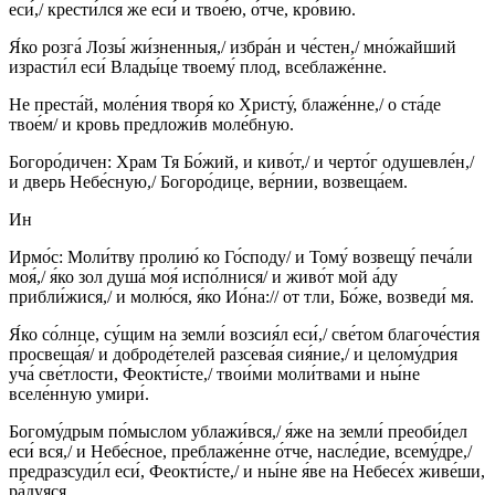
еси́,/ крести́лся же еси́ и твое́ю, о́тче, кро́вию.
Я́ко розга́ Лозы́ жи́зненныя,/ избра́н и че́стен,/ мно́жайший
израсти́л еси́ Влады́це твоему́ плод, всеблаже́нне.
Не преста́й, моле́ния творя́ ко Христу́, блаже́нне,/ о ста́де
твое́м/ и кровь предложи́в моле́бную.
Богоро́дичен: Храм Тя Бо́жий, и киво́т,/ и черто́г одушевле́н,/
и дверь Небе́сную,/ Богоро́дице, ве́рнии, возвеща́ем.
Ин
Ирмо́с: Моли́тву пролию́ ко Го́споду/ и Тому́ возвещу́ печа́ли
моя́,/ я́ко зол душа́ моя́ испо́лнися/ и живо́т мой а́ду
прибли́жися,/ и молю́ся, я́ко Ио́на:// от тли, Бо́же, возведи́ мя.
Я́ко со́лнце, су́щим на земли́ возсия́л еси́,/ све́том благоче́стия
просвеща́я/ и доброде́телей разсева́я сия́ние,/ и целому́дрия
уча́ све́тлости, Феокти́сте,/ твои́ми моли́твами и ны́не
вселе́нную умири́.
Богому́дрым по́мыслом ублажи́вся,/ я́же на земли́ преоби́дел
еси́ вся,/ и Небе́сное, преблаже́нне о́тче, насле́дие, всему́дре,/
предразсуди́л еси́, Феокти́сте,/ и ны́не я́ве на Небесе́х живе́ши,
ра́дуяся.