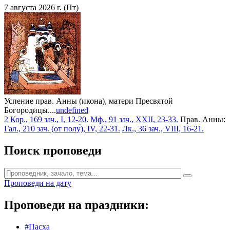
7 августа 2026 г. (Пт)
Успение прав. Анны (икона), матери Пресвятой
Богородицы....
undefined
2 Кор., 169 зач., I, 12-20.
Мф., 91 зач., XXII, 23-33.
Прав. Анны:
Гал., 210 зач. (от полу́), IV, 22-31.
Лк., 36 зач., VIII, 16-21.
Поиск проповеди
Проповеди на дату
Проповеди на праздники:
#Пасха