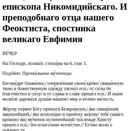
епископа Никомидийскаго. И
преподобнаго отца нашего
Феоктиста, спостника
великаго Евфимия
ВЕ́ЧЕР
На Го́споди, воззва́х: стихи́ры на 6, глас 1.
Подо́бен: Прехва́льнии му́ченицы:
Богому́дре блаже́нне,/ очервле́ньми своея́ кро́ве/ свяще́нную
твою́ и боже́ственную оде́жду уясни́л еси́,/ от си́лы бо
благоче́стно в си́лу/ и от сла́вы в сла́ву преше́л еси́./ И ны́не
моли́ся/ дарова́ти душа́м на́шим// мир и ве́лию ми́лость.
Же́ртву пе́рвее Бо́гу принося́ Безкро́вную,/ я́ко свяще́нник
зако́ннейший,/ я́ко всепло́дие и прия́тну же́ртву/ тебе́ сама́го
кро́вию/ я́ко му́ченик и́стиннейший/ по́слежде Христу́
прине́сл еси́,/ богоглаго́ливе всече́стне.// Его́же моли́ о
пою́щих тя.