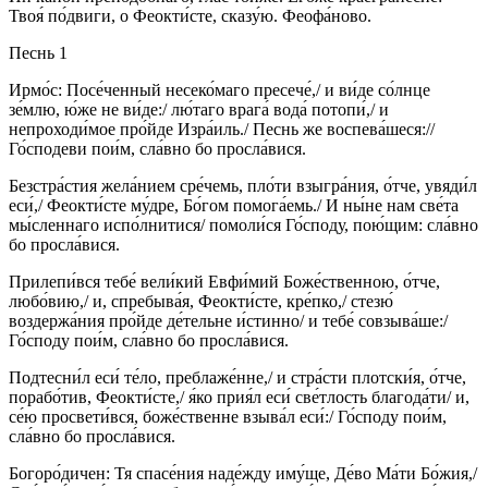
Твоя́ по́двиги, о Феокти́сте, сказу́ю. Феофа́ново.
Песнь 1
Ирмо́с: Посе́ченный несеко́маго пресече́,/ и ви́де со́лнце
зе́млю, ю́же не ви́де:/ лю́таго врага́ вода́ потопи́,/ и
непроходи́мое про́йде Изра́иль./ Песнь же воспева́шеся://
Го́сподеви пои́м, сла́вно бо просла́вися.
Безстра́стия жела́нием сре́чемь, пло́ти взыгра́ния, о́тче, увяди́л
еси́,/ Феокти́сте му́дре, Бо́гом помога́емь./ И ны́не нам све́та
мы́сленнаго испо́лнитися/ помоли́ся Го́споду, пою́щим: сла́вно
бо просла́вися.
Прилепи́вся тебе́ вели́кий Евфи́мий Боже́ственною, о́тче,
любо́вию,/ и, спребыва́я, Феокти́сте, кре́пко,/ стезю́
воздержа́ния про́йде де́тельне и́стинно/ и тебе́ совзыва́ше:/
Го́споду пои́м, сла́вно бо просла́вися.
Подтесни́л еси́ те́ло, преблаже́нне,/ и стра́сти плотски́я, о́тче,
порабо́тив, Феокти́сте,/ я́ко прия́л еси́ све́тлость благода́ти/ и,
се́ю просвети́вся, боже́ственне взыва́л еси́:/ Го́споду пои́м,
сла́вно бо просла́вися.
Богоро́дичен: Тя спасе́ния наде́жду иму́ще, Де́во Ма́ти Бо́жия,/