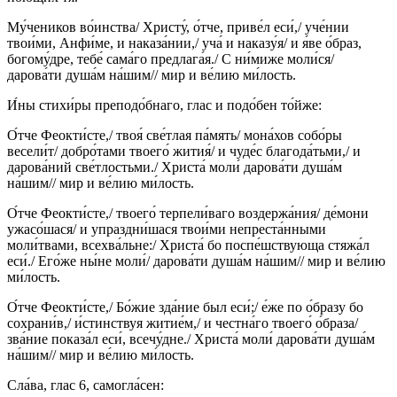
Му́чеников во́инства/ Христу́, о́тче, приве́л еси́,/ уче́нии
твои́ми, Анфи́ме, и наказа́нии,/ уча́ и наказу́я/ и я́ве о́браз,
богому́дре, тебе́ сама́го предлага́я./ С ни́миже моли́ся/
дарова́ти душа́м на́шим// мир и ве́лию ми́лость.
И́ны стихи́ры преподо́бнаго, глас и подо́бен то́йже:
О́тче Феокти́сте,/ твоя́ све́тлая па́мять/ мона́хов собо́ры
весели́т/ добро́тами твоего́ жития́/ и чуде́с благода́тьми,/ и
дарова́ний све́тлостьми./ Христа́ моли́ дарова́ти душа́м
на́шим// мир и ве́лию ми́лость.
О́тче Феокти́сте,/ твоего́ терпели́ваго воздержа́ния/ де́мони
ужасо́шася/ и упраздни́шася твои́ми непреста́нными
моли́твами, всехва́льне:/ Христа́ бо поспе́шствующа стяжа́л
еси́./ Его́же ны́не моли́/ дарова́ти душа́м на́шим// мир и ве́лию
ми́лость.
О́тче Феокти́сте,/ Бо́жие зда́ние был еси́;/ е́же по о́бразу бо
сохрани́в,/ и́стинствуя житие́м,/ и честна́го твоего́ о́браза/
зва́ние показа́л еси́, всечу́дне./ Христа́ моли́ дарова́ти душа́м
на́шим// мир и ве́лию ми́лость.
Сла́ва, глас 6, самогла́сен: