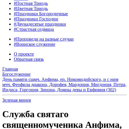
#Постная Триодь
#Цветная Триодь
#Праздники Богородичные
#Праздники Господни
#Двунадесятые праздники
#Страстная седмица
#Проповеди на разные случаи
#Воинское служение
О проекте
Обратная связь
Главная
Богослужение
День памяти сщмч. Анфима, еп. Никомидийского, и с ним
мчч. Феофила диакона, Дорофея, Мардония, Мигдония, Петра,
Индиса, Горгония, Зинона, Домны девы и Евфимия (302)
Зеленая минея
Служба святаго
священномученика Анфима,