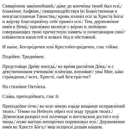
Свяще́нник зако́ннейший,/ да́же до кончи́ны твоей был еси́,/
блаже́нне Анфи́ме,/ священноде́йствуя бо Боже́ственная и
неизглаго́ланная Та́инства,/ кровь излия́л еси́ за Христа́ Бо́га/
и же́ртву благоприя́тну себе́ приве́л еси́./ Тем, дерзнове́ние
име́я к Нему́,/ приле́жно моли́ся/ с ве́рою и любо́вию
соверша́ющих твою́ пречестну́ю па́мять/ и почита́ющим сию́//
изба́витися напа́стей и вся́ких бед и обстоя́ний.
И ны́не, Богоро́дичен или́ Крестобогоро́дичен, глас то́йже.
Подо́бен: Тридне́вен:
Предстоя́щи Дре́ву иногда́,/ во вре́мя распя́тия Де́ва,/ и с
де́вственником ученико́м/ пла́чущи, вопия́ше:/ увы́ Мне, ка́ко
стра́ждеши,// всех, Христе́, сый Безстра́стие?
На стихо́вне Окто́иха.
Сла́ва, преподо́бнаго, глас 6:
Преподо́бне о́тче,/ во всю зе́млю изы́де веща́ние исправле́ний
твои́х./ Те́мже на Небесе́х обре́л еси́ мзду трудо́в твои́х./
Де́монская разори́л еси́ по́лчища/ и а́нгельския дости́гл еси́
чи́ны,/ и́хже житию́ непоро́чно поревнова́л еси́./ Дерзнове́ние
име́я ко Христу́ Бо́гу,// мир испроси́ душа́м на́шим.