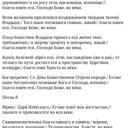
дерзнове́нно/ и на ро́су огнь преложи́ша, вопию́ще://
благослове́н еси́, Го́споди Бо́же, во ве́ки.
Всем жела́нием прилепи́вся воздержа́нием тве́рдым твоему́
Влады́це,/ Того́ ны́не пита́ешися сия́нии, зовы́й:/ благослове́н
еси́, Го́споди Бо́же, во ве́ки.
Плод боже́ствен Влады́це прине́сл еси́ житие́ твое́,
треблаже́нне,/ и же́ртву прия́тну и непоро́чну, зовы́й:/
благослове́н еси́, Го́споди Бо́же, во ве́ки.
Коне́ц боле́зней обре́л еси́, о́тче, наслажде́ние е́же в раи́,/ от
те́снаго бо пути́ дости́гл еси́ к простра́нству Ца́рствия,
всему́дре,/ благословя́ Христа́ во ве́ки.
Богоро́дичен: Се Де́ва Боже́ственное Отроча́ породи́,/ Его́же
ны́не богоно́снии позна́вше Бо́га и Го́спода, вопия́ху:/
благослове́н еси́, Го́споди Бо́же, во ве́ки.
Песнь 8
Ирмо́с: Царя́ Небе́снаго,/ Его́же пою́т во́и а́нгельстии,//
хвали́те и превозноси́те во вся ве́ки.
Священному́ченика благосла́внаго в па́мяти,/ ве́рнии,
весели́теся, вопию́ще:/ Тя превозно́сим, Христе́, во ве́ки.