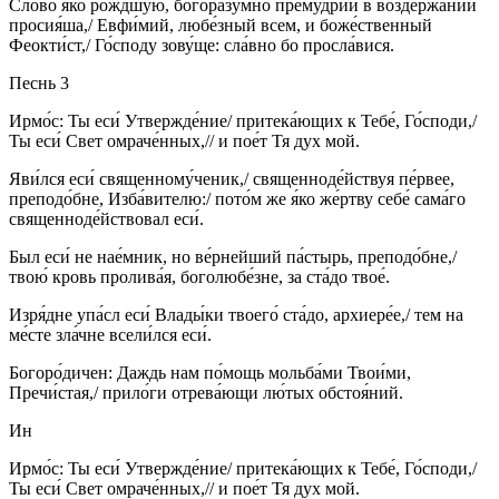
Сло́во я́ко ро́ждшую, богоразу́мно прему́дрии в воздержа́нии
просия́ша,/ Евфи́мий, любе́зный всем, и боже́ственный
Феокти́ст,/ Го́споду зову́ще: сла́вно бо просла́вися.
Песнь 3
Ирмо́с: Ты еси́ Утвержде́ние/ притека́ющих к Тебе́, Го́споди,/
Ты еси́ Свет омраче́нных,// и пое́т Тя дух мой.
Яви́лся еси́ священному́ченик,/ священноде́йствуя пе́рвее,
преподо́бне, Изба́вителю:/ пото́м же я́ко же́ртву себе́ сама́го
священноде́йствовал еси́.
Был еси́ не нае́мник, но ве́рнейший па́стырь, преподо́бне,/
твою́ кровь пролива́я, боголюбе́зне, за ста́до твое́.
Изря́дне упа́сл еси́ Влады́ки твоего́ ста́до, архиере́е,/ тем на
ме́сте зла́чне всели́лся еси́.
Богоро́дичен: Даждь нам по́мощь мольба́ми Твои́ми,
Пречи́стая,/ прило́ги отрева́ющи лю́тых обстоя́ний.
Ин
Ирмо́с: Ты еси́ Утвержде́ние/ притека́ющих к Тебе́, Го́споди,/
Ты еси́ Свет омраче́нных,// и пое́т Тя дух мой.