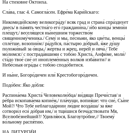
На стихо́вне Окто́иха.
Сла́ва, глас 4. Самогла́сен. Ефре́ма Кари́йскаго:
Никомиди́йскому великогра́ду/ всяк град и страна́ спра́зднует
днесь/ в па́мять честна́го его́ граждани́на,/ и́бо концы́ земни́и
пле́щут,/ веселя́щеся ны́нешним торжество́м
священному́ченика./ Сему́ и мы, пе́сньми, я́ко цве́ты, венцы́
спле́тше, возопии́м:/ ра́дуйся, па́стырю до́брый, я́же ду́шу
положи́вый за о́вцы,/ же́ртва и жрец, иере́й и овча́./ Тебе́
мо́лимся:/ с пострада́вшими с тобо́ю Христа́, Анфи́ме, моли́/
ста́до твое́ сие́ от иноплеме́нных волко́в изба́вити// и
Небе́сныя огра́ды с тобо́ю сподо́битися.
И ны́не, Богоро́дичен или́ Крестобогоро́дичен.
Подо́бен: Я́ко до́бля:
Распина́ема Христа́ Человеколю́бца/ ви́дящи Пречи́стая/ и
ре́бра ископава́ема копие́м,/ пла́чущи, вопия́ше: что сие́, Сы́не
Мой?/ Что Тебе́ неблагода́рнии лю́дие возда́ша/ за я́же
сотвори́л еси́ до́брая им,/ и тщи́шися безча́дствовати Мя,
Вселюбе́знейший?/ Удивля́юся, Благоутро́бне,// Твоему́
во́льному распя́тию.
НА ЛИТУРГИ́И