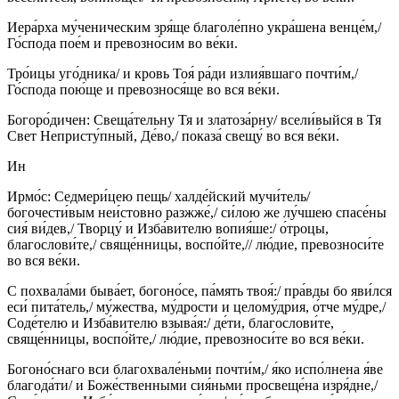
Иера́рха му́ченическим зря́ще благоле́пно укра́шена венце́м,/
Го́спода пое́м и превозно́сим во ве́ки.
Тро́ицы уго́дника/ и кровь Тоя́ ра́ди излия́вшаго почти́м,/
Го́спода пою́ще и превознося́ще во вся ве́ки.
Богоро́дичен: Свеща́тельну Тя и златоза́рну/ всели́выйся в Тя
Свет Непристу́пный, Де́во,/ показа́ свещу́ во вся ве́ки.
Ин
Ирмо́с: Седмери́цею пещь/ халде́йский мучи́тель/
богочести́вым неи́стовно разжже́,/ си́лою же лу́чшею спасе́ны
сия́ ви́дев,/ Творцу́ и Изба́вителю вопия́ше:/ о́троцы,
благослови́те,/ свяще́нницы, воспо́йте,// лю́дие, превозноси́те
во вся ве́ки.
С похвала́ми быва́ет, богоно́се, па́мять твоя́:/ пра́вды бо яви́лся
еси́ пита́тель,/ му́жества, му́дрости и целому́дрия, о́тче му́дре,/
Соде́телю и Изба́вителю взыва́я:/ де́ти, благослови́те,
свяще́нницы, воспо́йте,/ лю́дие, превозноси́те во вся ве́ки.
Богоно́снаго вси благохвале́ньми почти́м,/ я́ко испо́лнена я́ве
благода́ти/ и Боже́ственными сия́ньми просвеще́на изря́дне,/