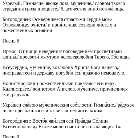
Узре́лый, Гимна́сие, я́коже лоза́, му́чениче,/ сло́вом твоего́
страда́ния грозд процвете́,/ благоче́стия вино́ источа́ющь.
Богоро́дичен: Оскве́рншееся страстьми́ се́рдце мое́,/
Отрокови́це, очи́сти/ и прия́телище сотвори́ чи́стых и
боже́ственных осия́ний.
Песнь 5
Ирмо́с: От но́щи неве́дения/ богове́дением просвети́вый
концы́,/ просвети́ мя у́тром человеколю́бия Твоего́, Го́споди.
Всеусе́рдно, му́чениче, возлюби́в Христа́ Бо́га на́шего,/
пострада́л еси́ и держа́ву погуби́л еси́ вра́жию немощну́ю.
Воинствосло́вии боже́ственными показа́лся еси́ верх,
Каллистра́те,/ во́инством А́нгелов, му́чениче, причи́слился
еси́, ра́дуяся.
Укра́шен сла́вою му́ченическия све́тлости, Гимна́сие,/ ра́дуяся
ны́не преложи́лся еси́ к све́тлостем а́нгельским.
Богоро́дичен: Восто́к яви́лася еси́ Пра́вды Со́лнца,
Всенепоро́чная,/ Его́же моли́ спасти́ чи́сто сла́вящия Тя.
Песнь 6