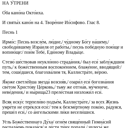
НА У́ТРЕНИ
О́ба кано́на Окто́иха.
И святы́х кано́н на 4. Творе́ние Ио́сифово. Глас 8.
Песнь 1
Ирмо́с: Песнь возсле́м, лю́дие,/ чу́дному Бо́гу на́шему,/
свободи́вшему Изра́иля от рабо́ты,/ песнь побе́дную пою́ще и
вопию́ще:/ пои́м Тебе́, Еди́ному Влады́це.
Стезю́ ше́ствовав неукло́нно страда́ния,/ был еси́ заблу́ждшим
путь,/ к боже́ственным воспокое́нием, блаже́нне, вводя́щий:/
тем, соше́дшеся, благохва́лим тя, Каллистра́те, ве́рою.
Я́коже светле́йша звезда́ возсия́в,/ озари́л еси́ богозна́ния
све́том Христо́ву Це́рковь,/ тьму же отгна́в, му́чениче,
неве́дения,/ и ны́рища23 преле́стная низложи́л еси́.
Всяк иску́с терпели́во подъе́м, Каллистра́те,/ за всех Жизнь
умре́ти не отре́клся еси́:/ тем к безсме́ртному поко́ю, ра́дуяся,
преше́л еси́,/ со а́нгельскими ли́ки весели́шися.
Угль Боже́ственнаго Ду́ха/ огне́м свяще́нный Гимна́сий
распала́емь показа́ся/ и ле́сти ти́ну попали́,/ чудесы́ же