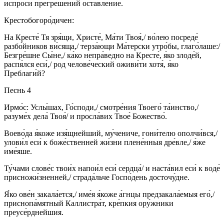
испроси́ прегреше́ний оставле́ние.
Крестобогоро́дичен:
На Кресте́ Тя зря́щи, Христе́, Ма́ти Твоя́,/ во́лею посреде́
разбо́йников ви́сяща,/ терза́ющи Ма́терски утро́бы, глаго́лаше:/
Безгре́шне Сы́не,/ ка́ко непра́ведно на Кресте́, я́ко злоде́й,
распя́лся еси́,/ род челове́ческий оживи́ти хотя́, я́ко
Преблаги́й?
Песнь 4
Ирмо́с: Услы́шах, Го́споди,/ смотре́ния Твоего́ та́инство,/
разуме́х дела́ Твоя́/ и просла́вих Твое́ Божество́.
Воево́да я́коже изя́щнейший, му́чениче, гони́телю ополчи́вся,/
улови́л еси́ к боже́ственней жи́зни плене́нныя дре́вле,/ я́же
име́яше.
Ту́чами слове́с твои́х напои́л еси́ сердца́/ и наста́вил еси́ к воде́
присножи́зненней,/ страда́льче Госпо́день досточу́дне.
Я́ко ове́н закала́ется,/ име́я я́коже а́гнцы предзакала́емыя его́,/
приснопа́мятный Каллистра́т, кре́пкия ору́жники
преусе́рднейшия.