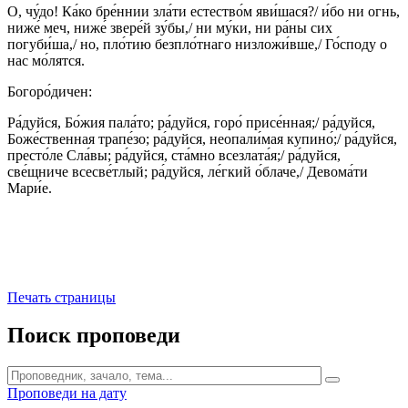
О, чу́до! Ка́ко бре́ннии зла́ти естество́м яви́шася?/ и́бо ни огнь,
ниже́ меч, ниже́ звере́й зу́бы,/ ни му́ки, ни ра́ны сих
погуби́ша,/ но, пло́тию безпло́тнаго низложи́вше,/ Го́споду о
нас мо́лятся.
Богоро́дичен:
Ра́дуйся, Бо́жия пала́то; ра́дуйся, горо́ присе́нная;/ ра́дуйся,
Боже́ственная трапе́зо; ра́дуйся, неопали́мая купино́;/ ра́дуйся,
престо́ле Сла́вы; ра́дуйся, ста́мно всезлата́я;/ ра́дуйся,
све́щниче всесве́тлый; ра́дуйся, ле́гкий о́блаче,/ Девома́ти
Мари́е.
Печать страницы
Поиск проповеди
Проповеди на дату