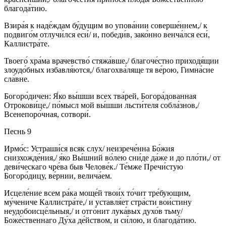
благода́тию.
Взира́я к наде́ждам бу́дущим во упова́нии соверше́ннем,/ к
подвиго́м отлучи́лся еси́/ и, победи́в, зако́нно венча́лся еси́,
Каллистра́те.
Твоего́ хра́ма врачевство́ стяжа́вше,/ благоче́стно приходя́щии
злоудо́бных избавля́ются,/ благохва́ляще тя ве́рою, Гимна́сие
сла́вне.
Богоро́дичен: Я́ко вы́шши всех тва́рей, Богора́дованная
Отрокови́це,/ по́мысл мой вы́шши льсти́теля собла́знов,/
Всенепоро́чная, сотвори́.
Песнь 9
Ирмо́с: Устраши́ся всяк слух/ неизрече́нна Бо́жия
снизхожде́ния,/ я́ко Вы́шний во́лею сни́де да́же и до пло́ти,/ от
деви́ческаго чре́ва быв Челове́к./ Те́мже Пречи́стую
Богоро́дицу, ве́рнии, велича́ем.
Исцеле́ние всем ра́ка моще́й твои́х то́чит тре́бующим,
му́чениче Каллистра́те,/ и уставля́ет стра́сти вои́стину
неудобоисце́льныя,/ и отго́нит лука́вых духо́в тьму/
Боже́ственнаго Ду́ха де́йством, и си́лою, и благода́тию.