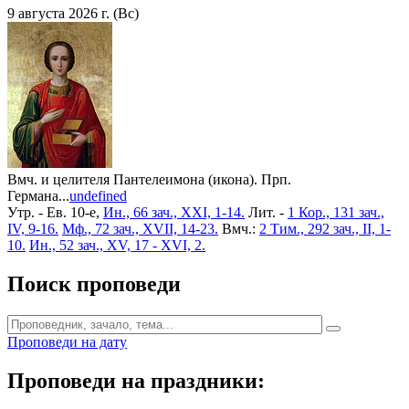
9 августа 2026 г. (Вс)
Вмч. и целителя Пантелеимона (икона). Прп.
Германа...
undefined
Утр. - Ев. 10-е,
Ин., 66 зач., XXI, 1-14.
Лит. -
1 Кор., 131 зач.,
IV, 9-16.
Мф., 72 зач., XVII, 14-23.
Вмч.:
2 Тим., 292 зач., II, 1-
10.
Ин., 52 зач., XV, 17 - XVI, 2.
Поиск проповеди
Проповеди на дату
Проповеди на праздники: