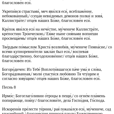
благослове́н еси́.
Укрепи́вся страстьми́, меч яви́лся еси́, всеблаже́нне,
небокова́нный,/ ссеца́я неви́димых де́монов полки́ и зовя́,
Каллистра́те:/ отце́в на́ших Бо́же, благослове́н еси́.
Кре́пок яви́лся еси́ на нече́стие, му́чениче Каллистра́те,
кре́постию Тро́ическою,/ Ея́же ны́не сия́ньми вопие́ши
просвеща́емь/ отце́в на́ших Бо́же, благослове́н еси́.
Тве́рдым по́мыслом Христа́ возлюби́в, му́чениче Гимна́сие,/ со
все́ми купноревни́тели закла́н был еси́,/ воспева́я
благода́рственно, богодохнове́нне:/ отце́в на́ших Бо́же,
благослове́н еси́.
Богоро́дичен: Из Тебе́ Воплоти́вшагося па́че ума́ и сло́ва,
Богора́дованная,/ моли́ спасти́ся любо́вию Тя чту́щим и
согла́сно зову́щим:/ отце́в на́ших Бо́же, благослове́н еси́.
Песнь 8
Ирмо́с: Богоглаго́ливии о́троцы в пещи́,/ со огне́м пла́мень
попира́юще, поя́ху:/ благослови́те, дела́ Госпо́дня, Го́спода.
Искорени́в пре́лести те́рния,/ рая́ показа́лся еси́, му́чениче, сад
красне́йший,/ благоче́стия принося́ плоды́ Боже́ственною