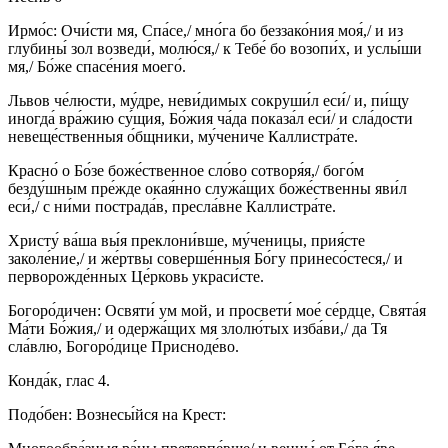
Ирмо́с: Очи́сти мя, Спа́се,/ мно́га бо беззако́ния моя́,/ и из
глубины́ зол возведи́, молю́ся,/ к Тебе́ бо возопи́х, и услы́ши
мя,/ Бо́же спасе́ния моего́.
Львов че́люсти, му́дре, неви́димых сокруши́л еси́/ и, пи́щу
иногда́ вра́жию су́щия, Бо́жия ча́да показа́л еси́/ и сла́дости
невеще́ственныя о́бщники, му́чениче Каллистра́те.
Красно́ о Бо́зе боже́ственное сло́во сотворя́я,/ бого́м
безду́шным пре́жде окая́нно служа́щих боже́ственны яви́л
еси́,/ с ни́ми пострада́в, пресла́вне Каллистра́те.
Христу́ ва́ша вы́я преклони́вше, му́ченицы, прия́сте
заколе́ние,/ и же́ртвы соверше́нныя Бо́гу принесо́стеся,/ и
перворожде́нных Це́рковь украси́сте.
Богоро́дичен: Освяти́ ум мой, и просвети́ мое́ се́рдце, Свята́я
Ма́ти Бо́жия,/ и одержа́щих мя злолю́тых изба́ви,/ да Тя
сла́влю, Богоро́дице Присноде́во.
Конда́к, глас 4.
Подо́бен: Вознесы́йся на Крест: