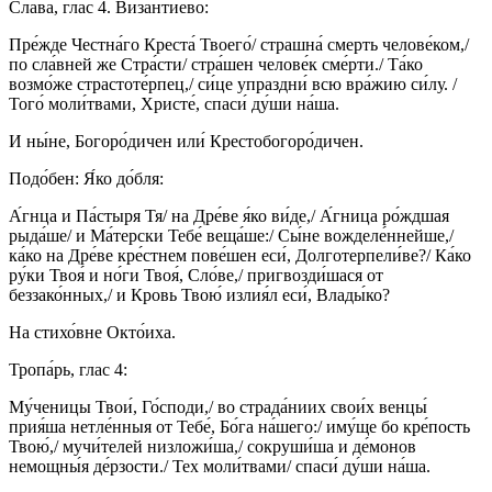
Сла́ва, глас 4. Византи́ево:
Пре́жде Честна́го Креста́ Твоего́/ страшна́ смерть челове́ком,/
по сла́вней же Стра́сти/ стра́шен челове́к сме́рти./ Та́ко
возмо́же страстоте́рпец,/ си́це упраздни́ всю вра́жию си́лу. /
Того́ моли́твами, Христе́, спаси́ ду́ши на́ша.
И ны́не, Богоро́дичен или́ Крестобогоро́дичен.
Подо́бен: Я́ко до́бля:
А́гнца и Па́стыря Тя/ на Дре́ве я́ко ви́де,/ А́гница ро́ждшая
рыда́ше/ и Ма́терски Тебе́ веща́ше:/ Сы́не вожделе́ннейше,/
ка́ко на Дре́ве кре́стнем пове́шен еси́, Долготерпели́ве?/ Ка́ко
ру́ки Твоя́ и но́ги Твоя́, Сло́ве,/ пригвозди́шася от
беззако́нных,/ и Кровь Твою́ излия́л еси́, Влады́ко?
На стихо́вне Окто́иха.
Тропа́рь, глас 4:
Му́ченицы Твои́, Го́споди,/ во страда́ниих свои́х венцы́
прия́ша нетле́нныя от Тебе́, Бо́га на́шего:/ иму́ще бо кре́пость
Твою́,/ мучи́телей низложи́ша,/ сокруши́ша и де́монов
немощны́я де́рзости./ Тех моли́твами/ спаси́ ду́ши на́ша.