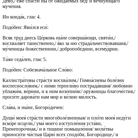
Де́во,/ е́же спасти́ ны от ожида́емых бед/ и ве́чнующаго
муче́ния.
Ин конда́к, глас 4.
Подо́бен: Яви́лся еси́:
Всяк труд днесь Це́рковь ны́не соверша́ющи, святи́и,/
восхваля́ет та́инственно,/ я́ко за ню страда́льчествовавшия,/
му́ченицы боже́ственнии,/ добропобе́днии, всему́дрии.
Та́же седа́лен, глас 5.
Подо́бен: Собезнача́льное Сло́во:
Каллистра́товы стра́сти восхва́лим,/ Гимна́сиевы боле́зни
воспесносло́вим,/ с ни́ми терпели́во пострада́вшия/ любо́вию
ублажи́м, ве́рнии, и к ним возопии́м:/ ору́жницы благоче́стия,/
проси́те дарова́ти нам мир и ве́лию ми́лость.
Сла́ва, и ны́не, Богоро́дичен:
Души́ моея́ стра́сти многоболе́зненныя/ и пло́ти моея́ неду́ги
вско́ре исцели́,/ ума́ моего́ изступле́ния уста́ви,
Пренепоро́чная,/ и в тишине́ помышле́ния/ моли́твы
приноси́ти чи́стыя Царю́ всех сподо́би, Богоро́дице,/ и