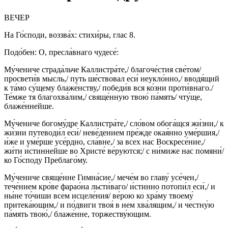
ВЕЧЕР
На Го́споди, воззва́х: стихи́ры, глас 8.
Подо́бен: О, пресла́внаго чудесе́:
Му́чениче страда́льче Каллистра́те,/ благоче́стия све́том/
просвети́в мысль,/ путь ше́ствовал еси́ неукло́нно,/ вводя́щий
к та́мо су́щему блаже́нству,/ победи́в вся ко́зни проти́внаго./
Те́мже тя благохва́лим,/ свяще́нную твою́ па́мять/ чту́ще,
блаже́ннейше.
Му́чениче богому́дре Каллистра́те,/ сло́вом обога́щся жи́зни,/ к
жи́зни путеводи́л еси́/ неве́дением пре́жде окая́нно уме́ршия,/
и́же и уме́рше усе́рдно, сла́вне,/ за всех нас Воскресе́ние,/
жи́ти и́стиннейше во Христе́ ве́руются;/ с ни́миже нас помяни́/
ко Го́споду Преблаго́му.
Му́чениче свяще́нне Гимна́сие,/ мече́м во главу́ усе́чен,/
тече́нием кро́ве фарао́на льсти́ваго/ и́стинно потопи́л еси́,/ и
ны́не то́чиши всем исцеле́ния/ ве́рою ко хра́му твоему́
притека́ющим,/ и по́двиги твоя́ в нем хва́лящим,/ и честну́ю
па́мять твою́,/ блаже́нне, торжеству́ющим.