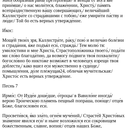
Многообра́зныя ра́ны претерпе́вше/ и венцы́ от Бо́га я́ве
прии́мше,/ о нас моли́теся, блаже́ннии, Христу́,/ па́мять
всепра́зднственную ва́шу соверша́ющих,/ велича́йший
Каллистра́те со страда́вшими с тобо́ю,/ е́же умири́ти па́ству и
лю́ди:/ Той бо есть ве́рных утвержде́ние.
И́кос:
Моще́й твои́х зря, Каллистра́те, ра́ку,/ пою́ и велича́ю боле́зни
и страда́ния, я́же подъя́л еси́, стражда́./ Тем молю́ тя:
уми́лостиви и мне Христа́, Страстополо́жника твоего́,/ пода́ти
ми сло́во благода́тию, да возмогу́ по́двиги твоя́ похвали́ти;/
богосло́вно бо никто́же возмо́жет в челове́цех изрещи́ твоя́
до́блести,/ ка́ко вшел еси́ му́жественно в суди́ще,/
помышле́ния, до́ле пле́жущая24, облича́я мучи́тельская:/
Христо́с есть ве́рных утвержде́ние.
Песнь 7
Ирмо́с: От Иуде́и доше́дше, о́троцы/ в Вавило́не иногда́/
ве́рою Тро́ическою пла́мень пе́щный попра́ша, пою́ще:/ отце́в
Бо́же, благослове́н еси́.
Просвети́вся, я́ко зла́то, огне́м муче́ний,/ Страсте́й Христо́вых
зна́мение яви́лся еси́/ и ны́не возложи́лся еси́ сокро́вищем
боже́ственным, сла́вне, вопия́:/ отце́в на́ших Бо́же,