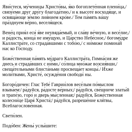
Яви́стеся, му́ченицы Христо́вы, я́ко богоплете́нная плени́ца,/
связу́еми друг дру́гу благода́тию,/ и к высоте́ восходя́ще, и
освяща́юще зе́млю лия́нием кро́ве./ Тем па́мять ва́шу
пра́зднуем ве́рно, веселя́щеся.
Вене́ц прия́л еси́ я́ве неувяда́емый, и сла́ву ве́чную, и весе́лие,/
и ра́дость, конца́ не иму́щую, и Ца́рство Небе́сное,/ богому́дре
Каллистра́те, со страда́вшими с тобо́ю,/ с ни́миже помина́й
нас ко Го́споду.
Боже́ственная па́мять му́драго Каллистра́та, Гимна́сия же
днесь и страда́вших с ни́ми,/ со́лнца мно́жае возсия́вши,/
свеща́тельными блиста́ньми просвеща́ет концы́./ И́хже
моли́твами, Христе́, осужде́ния свободи́ ны.
Богоро́дичен: Глас Тебе́ Гаврии́лов весе́лым по́мыслом
взыва́ем:/ ра́дуйся, ра́досте ве́рных;/ ра́дуйся, све́щниче златы́й
и трапе́зо, горо́ и дверь мы́сленная;/ ра́дуйся, Боже́ственная
колесни́це Царя́ Христа́;/ ра́дуйся, разреше́ние кля́твы,
Всеблагослове́нная.
Свети́лен.
Подо́бен: Жены́ услы́шите: