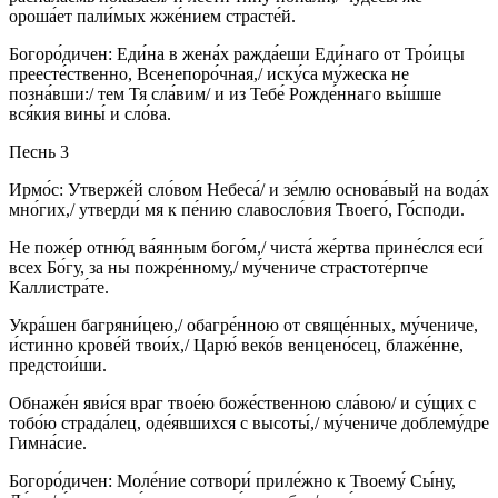
ороша́ет пали́мых жже́нием страсте́й.
Богоро́дичен: Еди́на в жена́х ражда́еши Еди́наго от Тро́ицы
преесте́ственно, Всенепоро́чная,/ иску́са му́жеска не
позна́вши:/ тем Тя сла́вим/ и из Тебе́ Рожде́ннаго вы́шше
вся́кия вины́ и сло́ва.
Песнь 3
Ирмо́с: Утверже́й сло́вом Небеса́/ и зе́млю основа́вый на вода́х
мно́гих,/ утверди́ мя к пе́нию славосло́вия Твоего́, Го́споди.
Не поже́р отню́д ва́янным бого́м,/ чиста́ же́ртва прине́слся еси́
всех Бо́гу, за ны пожре́нному,/ му́чениче страстоте́рпче
Каллистра́те.
Укра́шен багряни́цею,/ обагре́нною от свяще́нных, му́чениче,
и́стинно крове́й твои́х,/ Царю́ веко́в венцено́сец, блаже́нне,
предстои́ши.
Обнаже́н яви́ся враг твое́ю боже́ственною сла́вою/ и су́щих с
тобо́ю страда́лец, оде́явшихся с высоты́,/ му́чениче доблему́дре
Гимна́сие.
Богоро́дичен: Моле́ние сотвори́ приле́жно к Твоему́ Сы́ну,