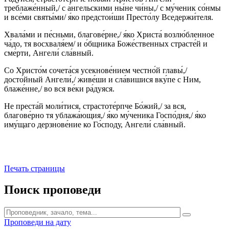
треблаже́нный,/ с а́нгельскими ны́не чи́ны,/ с му́ченик со́нмы
и все́ми святы́ми/ я́ко предстои́ши Престо́лу Вседержи́теля.
Хвала́ми и пе́сньми, благове́рне,/ я́ко Христа́ возлю́бленное
ча́до, тя восхваля́ем/ и о́бщника Боже́ственных страсте́й и
сме́рти, Ангели́ сла́вный.
Со Христо́м сочета́ся усекнове́нием честно́й главы́,/
досто́йный Ангели́,/ живе́ши и сла́вишися вку́пе с Ним,
блаже́нне,/ во вся ве́ки ра́дуяся.
Не преста́й моли́тися, страстоте́рпче Бо́жий,/ за вся,
благове́рно тя ублажа́ющия,/ я́ко му́ченика Госпо́дня,/ я́ко
иму́щаго дерзнове́ние ко Го́споду, Ангели́ сла́вный.
Печать страницы
Поиск проповеди
Проповеди на дату