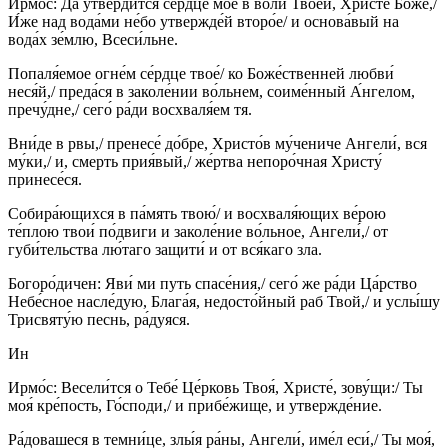
Ирмо́с: Да утверди́тся се́рдце мое́ в во́ли Твое́й, Христе́ Бо́же,/
И́же над вода́ми не́бо утвержде́й второ́е/ и основа́вый на
вода́х зе́млю, Всеси́льне.
Попаля́емое огне́м се́рдце твое́/ ко Боже́ственней любви́
неся́й,/ преда́ся в заколе́нии во́льнем, соиме́нный А́нгелом,
пречу́дне,/ сего́ ра́ди восхваля́ем тя.
Вни́де в рвы,/ пренесе́ до́бре, Христо́в му́чениче Ангели́, вся
му́ки,/ и, смерть прия́вый,/ же́ртва непоро́чная Христу́
принесе́ся.
Собира́ющихся в па́мять твою́/ и восхваля́ющих ве́рою
те́плою твои́ по́двиги и заколе́ние во́льное, Ангели́,/ от
губи́тельства лю́таго защити́ и от вся́каго зла.
Богоро́дичен: Яви́ ми путь спасе́ния,/ сего́ же ра́ди Ца́рство
Небе́сное насле́дую, Блага́я, недосто́йный раб Твой,/ и услы́шу
Трисвяту́ю песнь, ра́дуяся.
Ин
Ирмо́с: Весели́тся о Тебе́ Це́рковь Твоя́, Христе́, зову́щи:/ Ты
моя́ кре́пость, Го́споди,/ и прибе́жище, и утвержде́ние.
Ра́довашеся в темни́це, злы́я ра́ны, Ангели́, име́л еси́,/ Ты моя́,