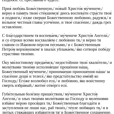
Прия́ любо́вь Боже́ственную,/ но́вый Христо́в му́чениче,/
ве́рно в па́мять твою́ сте́кшимся/ днесь воспева́ти стра́сти твоя́
и по́двиги,/ и́хже сверши́ Боже́ственною любо́вию, ра́дуяся,/ и
во́льное честны́я главы́ усече́ние, и твое́ спасе́ние,/ даждь грех
оставле́ние.
С бла́годарствием тя воспева́ем,/ му́чениче Христо́в Ангели́,/
и со о́троки всеми восхваля́ем с любо́вию тя,/ и ве́рно тя
сла́вим со Иа́ковом пе́рсом пе́сньми,/ и с Боже́ственным
Петро́м верхо́вником/ в хвала́х ублажа́ем,/ я́ко сотвори́ побе́ду
страстя́ми твои́ми.
О́ку ми́лостивому предае́мся,/ недосто́йнии твои́ хвали́тели,/ и
моли́твами твои́ми исполня́еши/ проше́ния на́ша,
Боже́ственный му́чениче,/ принима́еши приноше́ния на́ша/ за
спасе́ние души́ и телесе́,/ я́ко предста́тельство име́яй ко
Го́споду,/ Его́же возлюби́л еси́,/ и любо́вию, я́ко вои́стинну
смерть избра́вый,/ житие́ отве́ргл еси́.
Губи́тельныя боле́зни прише́ствия,/ му́чениче Христо́в
Ангели́,/ и злых твои́ми моли́твами ко Го́споду и моле́ниями
изба́ви/ ве́рою прося́щих тя,/ Боже́ственныя благода́ти и
заступлени́я не лиши́ нас, раб твои́х,/ те́пле лю́бящих тя,/ и в
лю́тых стяжа́вших изба́вителя тя/ и Боже́ственное сохра́нение.