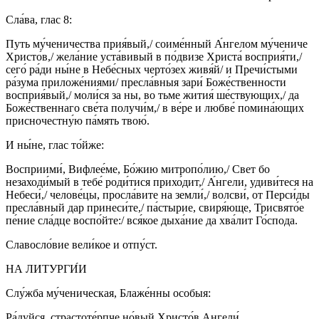
Сла́ва, глас 8:
Путь му́ченичества прия́вый,/ соиме́нный А́нгелом му́чениче
Христо́в,/ жела́ние уста́вивый в по́двизе Христа́ восприя́ти,/
сего́ ра́ди ны́не в Небе́сных черто́зех живя́й/ и Пречи́стыми
ра́зума приложе́ниями/ пресла́вныя зари́ Боже́ственности
восприя́вый,/ моли́ся за ны, во тьме жития́ ше́ствующих,/ да
Боже́ственнаго све́та получи́м,/ в ве́ре и любве́ помина́ющих
присночестну́ю па́мять твою́.
И ны́не, глас то́йже:
Восприими́, Вифлее́ме, Бо́жию митропо́лию,/ Свет бо
незаходи́мый в тебе́ роди́тися прихо́дит,/ А́нгели, удиви́теся на
Небеси́,/ челове́цы, просла́вите на земли́,/ волсви́, от Перси́ды
пресла́вный дар принеси́те,/ па́стырие, свиря́юще, Трисвято́е
пе́ние сла́дце воспо́йте:/ вся́кое дыха́ние да хва́лит Го́спода.
Славосло́вие вели́кое и отпу́ст.
НА ЛИТУРГИ́И
Слу́жба му́ченическая, Блаже́нны особыя:
Ра́дуйся, страстоте́рпче но́вый Христо́в Ангели́