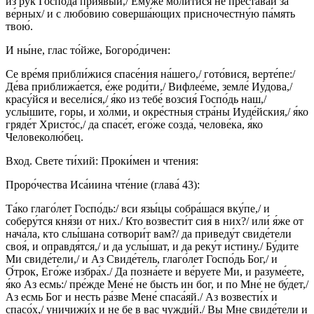
из рук Го́спода прия́вый,/ Ему́же моли́тися не престава́й за
ве́рных/ и с любо́вию соверша́ющих присночестну́ю па́мять
твою́.
И ны́не, глас то́йже, Богоро́дичен:
Се вре́мя прибли́жися спасе́ния на́шего,/ гото́вися, верте́пе:/
Де́ва приближа́ется, е́же роди́ти,/ Вифлее́ме, земле́ Иу́дова,/
красу́йся и весели́ся,/ я́ко из тебе́ возсия́ Госпо́дь наш,/
услы́шите, горы, и хо́лми, и окре́стныя стра́ны Иуде́йския,/ я́ко
гряде́т Христо́с,/ да спасе́т, его́же созда́, челове́ка, я́ко
Человеколю́бец.
Вход. Свете ти́хий: Проки́мен и чтения:
Проро́чества Иса́иина чте́ние (глава́ 43):
Та́ко глаго́лет Госпо́дь:/ вси язы́цы собра́шася вку́пе,/ и
соберу́тся кня́зи от них./ Кто возвести́т сия́ в них?/ или́ я́же от
нача́ла, кто слы́шана сотвори́т вам?/ да приведу́т свиде́тели
своя́, и оправдя́тся,/ и да услы́шат, и да реку́т и́стину./ Бу́дите
Ми свиде́тели,/ и Аз Свиде́тель, глаго́лет Госпо́дь Бог,/ и
О́трок, Его́же избра́х./ Да позна́ете и ве́руете Ми, и разуме́ете,
я́ко Аз есмь:/ пре́жде Мене́ не бысть ин бог, и по Мне́ не бу́дет,/
Аз есмь Бог и несть ра́зве Мене́ спаса́яй./ Аз возвести́х и
спасо́х,/ уничижи́х и не бе в вас чужди́й./ Вы Мне свиде́тели и