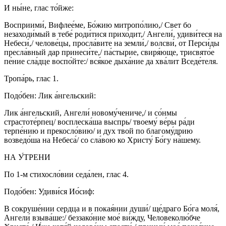
И ны́не, глас то́йже:
Восприими́, Вифлее́ме, Бо́жию митропо́лию,/ Свет бо
незаходи́мый в тебе́ роди́тися прихо́дит,/ Ангели́, удиви́теся на
Небеси́,/ челове́цы, просла́вите на земли́,/ волсви́, от Перси́ды
пресла́вный дар принеси́те,/ па́стырие, свиря́юще, трисвято́е
пе́ние сла́дце воспо́йте:/ вся́кое дыха́ние да хва́лит Вседе́теля.
Тропа́рь, глас 1.
Подо́бен: Лик а́нгельский:
Лик а́нгельский, Ангели́ новому́чениче,/ и со́нмы
страстоте́рпец/ восплеска́ша выспрь/ твоему́ ве́ры ра́ди
терпе́нию и прекосло́вию/ и дух твой по благому́дрию
возведо́ша на Небеса́/ со сла́вою ко Христу́ Бо́гу на́шему.
НА У́ТРЕНИ
По 1-м стихосло́вии седа́лен, глас 4.
Подо́бен: Удиви́ся Ио́сиф:
В сокруше́нии сердца и в покая́нии души́/ ще́драго Бо́га моля́,
Ангели́ взыва́ше:/ беззако́ние мое́ ви́жду, Человеколю́бче