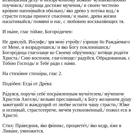
поучи́вся,/ по́прища дости́же муче́ния,/ и свое́ю честно́ю
кро́вию напои́выйся оби́льно,/ я́ко дре́во у пото́ка вод,/ в
стра́сти плоды́ принесе́ спасе́ния,/ и ны́не, дре́ва жи́зни
насы́тивыйся,/ помяни́ и нас, с любо́вию восхваля́ющих тя.
И ны́не, глас то́йже, Богоро́дичен:
Не дряхлу́й, Ио́сифе,/ зря мою́ утро́бу:/ у́зриши бо Ражда́емаго
от Мене́, и возра́дуешися,/ и я́ко Бо́гу поклони́шися,/
Богоро́дица глаго́лаше ко Своему́ обру́чнику,/ хотя́щи роди́ти
Христа́./ Сию́ воспои́м, глаго́люще:/ ра́дуйся, Обра́дованная, с
Тобо́ю Госпо́дь/ и Тебе́ ра́ди с на́ми.
На стихо́вне стихи́ры, глас 2.
Подо́бен: Егда́ от Дре́ва:
Ра́дуяся, поручи́ себе́ посра́мленным мучи́телем,/ му́чениче
Христо́в Ангели́,/ вельми́ пресла́вный,/ к Бо́гу жела́нием ду́шу
заже́гший/ и жа́ждущий от любве́ испи́ти ча́шу стра́сти,/ Ю́же
и испи́вый, страстоте́рпче, мече́м усекнове́нный,/ пожи́л еси́ в
Христе́.
Стих: Пра́ведник, я́ко фи́никс, процвете́т,/ я́ко кедр, и́же в
Лива́не, умно́жится.