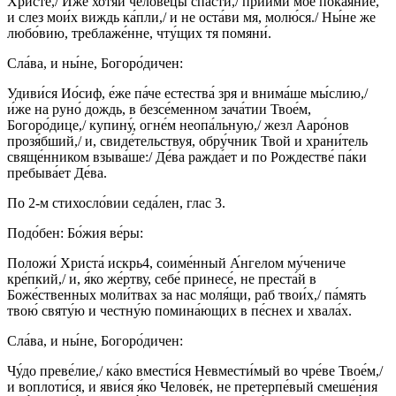
Христе́,/ И́же хотя́й челове́цы спасти́,/ приими́ мое́ покая́ние,
и слез мои́х виждь ка́пли,/ и не оста́ви мя, молю́ся./ Ны́не же
любо́вию, треблаже́нне, чту́щих тя помяни́.
Сла́ва, и ны́не, Богоро́дичен:
Удиви́ся Ио́сиф, е́же па́че естества́ зря и внима́ше мы́слию,/
и́же на руно́ дождь, в безсе́менном зача́тии Твое́м,
Богоро́дице,/ купину́, огне́м неопа́льную,/ жезл Ааро́нов
прозя́бший,/ и, свиде́тельствуя, обру́чник Твой и храни́тель
свяще́нником взыва́ше:/ Де́ва ражда́ет и по Рождестве́ па́ки
пребыва́ет Де́ва.
По 2-м стихосло́вии седа́лен, глас 3.
Подо́бен: Бо́жия ве́ры:
Положи́ Христа́ искрь4, соиме́нный А́нгелом му́чениче
кре́пкий,/ и, я́ко же́ртву, себе́ принесе́, не преста́й в
Боже́ственных моли́твах за нас моля́щи, раб твои́х,/ па́мять
твою́ святу́ю и честну́ю помина́ющих в пе́снех и хвала́х.
Сла́ва, и ны́не, Богоро́дичен:
Чу́до преве́лие,/ ка́ко вмести́ся Невмести́мый во чре́ве Твое́м,/
и воплоти́ся, и яви́ся я́ко Челове́к, не претерпе́вый смеше́ния