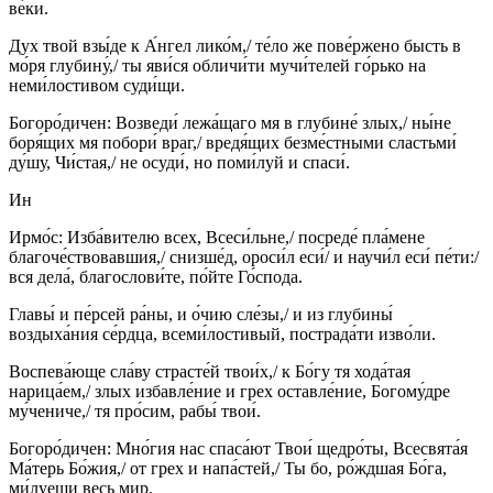
ве́ки.
Дух твой взы́де к А́нгел лико́м,/ те́ло же пове́ржено бысть в
мо́ря глубину́,/ ты яви́ся обличи́ти мучи́телей го́рько на
неми́лостивом суди́щи.
Богоро́дичен: Возведи́ лежа́щаго мя в глубине́ злых,/ ны́не
боря́щих мя побори́ враг,/ вредя́щих безме́стными сластьми́
ду́шу, Чи́стая,/ не осуди́, но поми́луй и спаси́.
Ин
Ирмо́с: Изба́вителю всех, Всеси́льне,/ посреде́ пла́мене
благоче́ствовавшия,/ снизше́д, ороси́л еси́/ и научи́л еси́ пе́ти:/
вся дела́, благослови́те, по́йте Го́спода.
Главы́ и пе́рсей ра́ны, и о́чию сле́зы,/ и из глубины́
воздыха́ния се́рдца, всеми́лостивый, пострада́ти изво́ли.
Воспева́юще сла́ву страсте́й твои́х,/ к Бо́гу тя хода́тая
нарица́ем,/ злых избавле́ние и грех оставле́ние, Богому́дре
му́чениче,/ тя про́сим, рабы́ твои́.
Богоро́дичен: Мно́гия нас спаса́ют Твои́ щедро́ты, Всесвята́я
Ма́терь Бо́жия,/ от грех и напа́стей,/ Ты бо, ро́ждшая Бо́га,
ми́луеши весь мир.