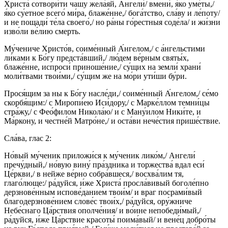
Христа́ сотвори́ти чашу жела́яй, Ангели́/ вмени́, я́ко уме́ты,/
я́ко су́етное всего́ ми́ра, блаже́нне,/ бога́тство, сла́ву и ле́поту/
и не пощади́ те́ла своего́,/ но ра́ны го́рестныя соде́ла/ и жи́зни
изво́ли ве́лию смерть.
Му́чениче Христо́в, соиме́нный А́нгелом,/ с а́нгельстими
ли́ками к Бо́гу предста́вший,/ лю́дем ве́рным святы́х,
блаже́нне, испроси́ приноше́ние,/ су́щих на земли́ храни́
моли́твами твои́ми,/ су́щим же на мо́ри ути́ши бу́ри.
Прося́щим за ны к Бо́гу насле́ди,/ соиме́нный А́нгелом,/ се́мо
скорбя́щим:/ с Миропи́ею Иси́дору,/ с Марке́ллом темни́цы
стра́жу,/ с Фео́филом Никола́ю/ и с Ману́илом Ники́те, и
Ма́ркону, и честне́й Матро́не,/ и оста́ви нече́стия прише́ствие.
Сла́ва, глас 2:
Но́вый му́ченик приложи́ся к му́ченик лико́м,/ Ангели́
пречу́дный,/ но́вую вину́ пра́здника и торжества́ вдал еси́
Це́ркви,/ в нейже ве́рно собра́вшеся,/ восхва́лим тя,
глаго́люще:/ ра́дуйся, и́же Христа́ просла́вивый боголе́пно
дерзнове́нным испове́данием твои́м/ и враг посрами́вый
благодерзнове́нием слове́с твои́х,/ ра́дуйся, ору́жниче
Небе́снаго Ца́рствия ополче́ния/ и во́ине непобеди́мый,/
ра́дуйся, и́же Ца́рствие красоты́ поима́вый/ и вене́ц добро́ты