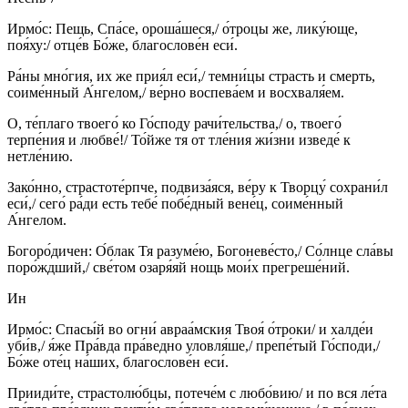
Ирмо́с: Пещь, Спа́се, ороша́шеся,/ о́троцы же, лику́юще,
поя́ху:/ отце́в Бо́же, благослове́н еси́.
Ра́ны мно́гия, их же прия́л еси́,/ темни́цы страсть и смерть,
соиме́нный А́нгелом,/ ве́рно воспева́ем и восхваля́ем.
О, те́плаго твоего́ ко Го́споду рачи́тельства,/ о, твоего́
терпе́ния и любве́!/ То́йже тя от тле́ния жи́зни изведе́ к
нетле́нию.
Зако́нно, страстоте́рпче, подвиза́яся, ве́ру к Творцу́ сохрани́л
еси́,/ сего́ ра́ди есть тебе́ побе́дный вене́ц, соиме́нный
А́нгелом.
Богоро́дичен: О́блак Тя разуме́ю, Богоневе́сто,/ Со́лнце сла́вы
поро́ждший,/ све́том озаря́яй нощь мои́х прегреше́ний.
Ин
Ирмо́с: Спасы́й во огни́ авраа́мския Твоя́ о́троки/ и халде́и
уби́в,/ я́же Пра́вда пра́ведно уловля́ше,/ препе́тый Го́споди,/
Бо́же оте́ц на́ших, благослове́н еси́.
Прииди́те, страстолю́бцы, потече́м с любо́вию/ и по вся ле́та