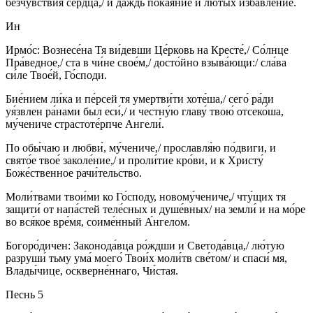
безчу́вствия се́рдца,/ и даждь покая́ние и лю́тых избавле́ние.
Ин
Ирмо́с: Вознесе́на Тя ви́девши Це́рковь на Кресте́,/ Со́лнце
Пра́ведное,/ ста в чи́не свое́м,/ досто́йно взыва́ющи:/ сла́ва
си́ле Твое́й, Го́споди.
Бие́нием ли́ка и пе́рсей тя умертви́ти хоте́ша,/ сего́ ра́ди
уя́звлен ра́нами был еси́,/ и честну́ю главу́ твою́ отсеко́ша,
му́чениче страстоте́рпче Ангели́.
По обы́чаю и любви́, му́чениче,/ прославля́ю по́двиги, и
свято́е твое́ заколе́ние,/ и проли́тие кро́ви, и к Христу́
Боже́ственное рачи́тельство.
Моли́твами твои́ми ко Го́споду, новому́чениче,/ чту́щих тя
защити́ от напа́стей теле́сных и душе́вных/ на земли́ и на мо́ре
во вся́кое вре́мя, соиме́нный А́нгелом.
Богоро́дичен: Законода́вца ро́ждши и Светода́вца,/ лю́тую
разруши́ тьму ума́ моего́ Твои́х моли́тв све́том/ и спаси́ мя,
Влады́чице, оскверне́ннаго, Чи́стая.
Песнь 5