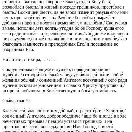
ста́рости – житие́ нескве́рное./ Благоуго́ден Бо́гу быв,
возлю́блен бысть:/ и живы́й посреде́ гре́шников, преста́влен
бысть./ Восхище́н бысть, да не зло́ба измени́т ра́зума его́,/ или́
лесть прельсти́т ду́шу его́./ Раче́ние бо зло́бы помрача́ет
до́брая/ и паре́ние по́хоти пременя́ет ум незло́бив./ Сконча́вся
вма́ле, испо́лни ле́та до́лга,/ уго́дна бо бе Го́споду душа́ его́:/
сего́ ра́ди потща́ся от среды́ лука́вствия./ Лю́дие же ви́девше и
не разуме́вше,/ ниже́ положи́вше в помышле́нии таково́е,/ я́ко
благода́ть и ми́лость в преподо́бных Его́/ и посеще́ние во
избра́нных Его́.
На лити́и, стихи́ра, глас 1:
Сокруше́нным се́рдцем/ и душе́ю, горя́щей любо́вию
муче́ния,/ сотвори́ти ше́дый ча́шу,/ уста́вил еси́ ны́не любве́
жела́ния обы́чай,/ соиме́нный А́нгелом всечу́дный,/ сего́ ра́ди
му́ченическим дерзнове́нием и сла́вою Христу́ предста́вый,/
испроси́ любящим тя Боже́ственную и бога́тую ми́лость.
Сла́ва, глас 5:
Блаже́н еси́, я́ко вои́стинну до́брый, страстоте́рпче Христо́в,/
соиме́нный А́нгелом, добропобе́дниче,/ а́ще бо иногда́ в во́ле
нечести́вых пребыва́,/ певце́м уста́вися гре́шных/ и на
престо́ле нече́стия восседа́,/ но, во И́мя Го́спода твоего́
возноше́ния де́лу/ и неизрече́нному Бо́жию Человеколю́бию