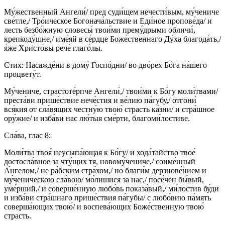
Му́жественный Ангели́/ пред суди́щем нечести́вым, му́чениче
све́тле,/ Тро́ическое Богонача́льствие и Еди́ное пропове́да/ и
лесть безбо́жную словесы́ твои́ми прему́дрыми обличи́,
крепкоду́шне,/ име́яй в се́рдце Боже́ственнаго Ду́ха благода́ть,/
я́же Христо́вы рече́ глаго́лы.
Стих: Насажде́ни в дому́ Госпо́дни/ во дво́рех Бо́га на́шего
процвету́т.
Му́чениче, страстоте́рпче Ангели́,/ твои́ми к Бо́гу моли́твами/
преста́ви прише́ствие нече́стия и ве́лию па́губу,/ отгони́
вся́кия от сла́вящих честну́ю твою́ страсть ка́зни/ и стра́шное
ору́жие/ и изба́ви нас лю́тыя сме́рти, благоми́лостиве.
Сла́ва, глас 8:
Моли́тва твоя́ неусыпа́ющая к Бо́гу/ и хода́тайство твое́
достосла́вное за чту́щих тя, новому́чениче,/ соиме́нный
А́нгелом,/ не ра́бским стра́хом,/ но благи́м дерзнове́нием и
му́ченическою сла́вою/ мо́лишися за нас,/ посе́чен бы́вый,
уме́рший,/ и соверше́нную любо́вь показа́вый,/ ми́лостив бу́ди
и изба́ви стра́шнаго прише́ствия па́губы/ с любо́вию па́мять
соверша́ющих твою́/ и воспева́ющих Боже́ственную твою́
страсть.