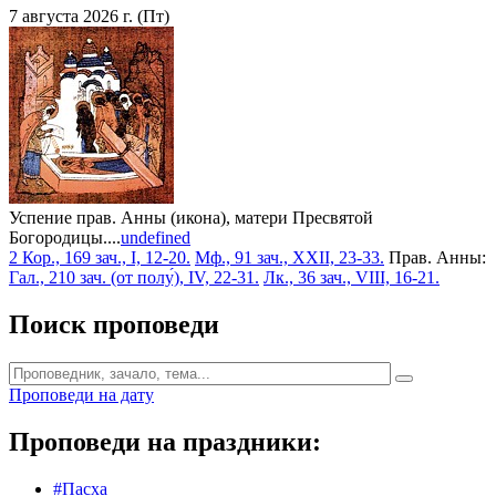
7 августа 2026 г. (Пт)
Успение прав. Анны (икона), матери Пресвятой
Богородицы....
undefined
2 Кор., 169 зач., I, 12-20.
Мф., 91 зач., XXII, 23-33.
Прав. Анны:
Гал., 210 зач. (от полу́), IV, 22-31.
Лк., 36 зач., VIII, 16-21.
Поиск проповеди
Проповеди на дату
Проповеди на праздники:
#Пасха