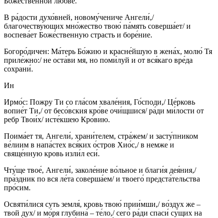
Боже́ственной любве́.
В ра́дости духо́вней, новому́чениче Ангели́,/
благочеству́ющих мно́жество твою́ па́мять соверша́ет/ и
воспева́ет Боже́ственную страсть и боре́ние.
Богоро́дичен: Ма́терь Бо́жию и красне́йшую в жена́х, молю́ Тя
приле́жно:/ не оста́ви мя, но поми́луй и от вся́каго вре́да
сохрани́.
Ин
Ирмо́с: Пожру Ти со гла́сом хвале́ния, Го́споди,/ Це́рковь
вопие́т Ти,/ от бесо́вския кро́ве очи́щшися/ ра́ди ми́лости от
ребр Твои́х/ исте́кшею Кро́вию.
Поима́ет тя, Ангели́, храни́телем, стра́жем/ и засту́пником
ве́лиим в напа́стех вся́ких о́стров Хио́с,/ в немже и
свяще́нную кровь изли́л еси́.
Чту́ще твое́, Ангели́, заколе́ние во́льное и благи́я дея́ния,/
пра́здник по вся ле́та соверша́ем/ и твоего́ предста́тельства
про́сим.
Освяти́лися суть земля́, кровь твою́ прии́мши,/ во́здух же –
твой дух/ и мо́ря глубина́ – те́ло,/ сего́ ра́ди спаси́ су́щих на