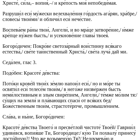
Христе́, си́ла,– вопия́,–/ и кре́пость моя́ непобеди́мая.
Разруши́л еси́ му́жески велехвале́ния го́рдость ага́рян, хра́бре,/
словесы́ твои́ми/ и обличи́л еси́ нече́стие.
Воспева́ем ра́ны твои́, Ангели́, и во мра́це затворе́ние,/ и́мже
кре́пце ну́жен бысть,/ и усекнове́ние главы́ твоея́.
Богоро́дичен: Покро́ве светоза́рный вои́стинну вся́каго
естества́,/ све́те таи́нственный Христа́,/ све́та луча́ дай ми.
Седа́лен, глас 3.
Подо́бен: Красоте́ де́вства:
Пото́ки крове́й твои́х зе́млю напои́л еси́,/ но и мо́ре ты
освяти́л еси́ телесе́м твои́м,/ в него́же низве́ржен бысть
неми́лостивным и злым свире́пием, Ангели́,/ те́мже мо́лим тя:/
су́щих на земли́ и пла́вающих спаси́ от вся́ких бед/
Боже́ственным твои́м, страстоте́рпче, промышле́нием.
Сла́ва, и ны́не, Богоро́дичен:
Красоте́ де́вства Твоего́ и пресве́тлой чистоте́ Твое́й/ Гаврии́л
удиви́вся, вопия́ше Ти, Богоро́дице:/ ку́ю Ти похвалу́ принесу́
досто́йную?/ Что же возымену́ю Тя?/ Недоумева́ю и