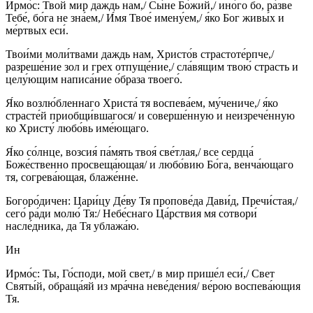
Ирмо́с: Твой мир даждь нам,/ Сы́не Бо́жий,/ ино́го бо, ра́зве
Тебе́, бо́га не зна́ем,/ И́мя Твое́ имену́ем,/ я́ко Бог живы́х и
ме́ртвых еси́.
Твои́ми моли́твами даждь нам, Христо́в страстоте́рпче,/
разреше́ние зол и грех отпуще́ние,/ сла́вящим твою́ страсть и
целу́ющим написа́ние о́браза твоего́.
Я́ко возлю́бленнаго Христа́ тя воспева́ем, му́чениче,/ я́ко
страсте́й приобщи́вшагося/ и соверше́нную и неизрече́нную
ко Христу́ любо́вь име́ющаго.
Я́ко со́лнце, возсия́ па́мять твоя́ све́тлая,/ все сердца́
Боже́ственно просвеща́ющая/ и любо́вию Бо́га, венча́ющаго
тя, согрева́ющая, блаже́нне.
Богоро́дичен: Цари́цу Де́ву Тя пропове́да Дави́д, Пречи́стая,/
сего́ ра́ди молю́ Тя:/ Небе́снаго Ца́рствия мя сотвори́
насле́дника, да Тя ублажа́ю.
Ин
Ирмо́с: Ты, Го́споди, мой свет,/ в мир прише́л еси́,/ Свет
Святы́й, обраща́яй из мра́чна неве́дения/ ве́рою воспева́ющия
Тя.