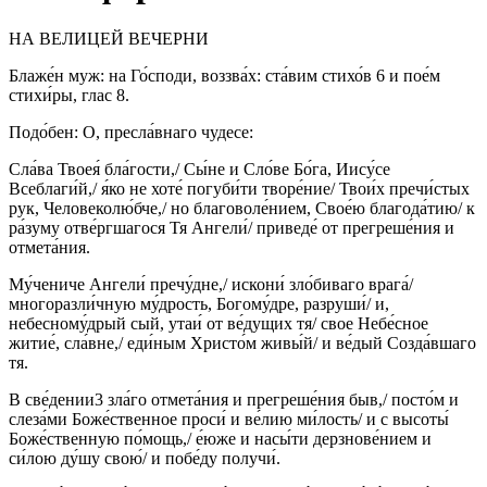
НА ВЕЛИЦЕЙ ВЕЧЕРНИ
Блаже́н муж: на Го́споди, воззва́х: ста́вим стихо́в 6 и пое́м
стихи́ры, глас 8.
Подо́бен: О, пресла́внаго чудесе:
Сла́ва Твоея́ бла́гости,/ Сы́не и Сло́ве Бо́га, Иису́се
Всеблаги́й,/ я́ко не хоте́ погуби́ти творе́ние/ Твои́х пречи́стых
рук, Человеколю́бче,/ но благоволе́нием, Свое́ю благода́тию/ к
ра́зуму отве́ргшагося Тя Ангели́/ приведе́ от прегреше́ния и
отмета́ния.
Му́чениче Ангели́ пречу́дне,/ искони́ зло́биваго врага́/
многоразли́чную му́дрость, Богому́дре, разруши́/ и,
небесному́дрый сый, утаи́ от ве́дущих тя/ свое Небе́сное
житие́, сла́вне,/ еди́ным Христо́м живы́й/ и ве́дый Созда́вшаго
тя.
В све́дении3 зла́го отмета́ния и прегреше́ния быв,/ посто́м и
слеза́ми Боже́ственное проси́ и ве́лию ми́лость/ и с высоты́
Боже́ственную по́мощь,/ е́юже и насы́ти дерзнове́нием и
си́лою ду́шу свою́/ и побе́ду получи́.