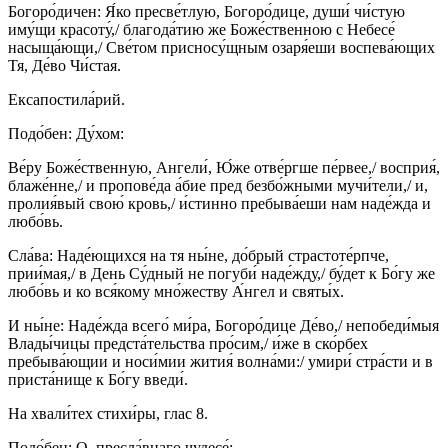
Богоро́дичен: Я́ко пресве́тлую, Богоро́дице, души́ чи́стую
иму́щи красоту́,/ благода́тию же Боже́ственною с Небесе́
насыща́ющи,/ Све́том присносу́щным озаря́еши воспева́ющих
Тя, Де́во Чи́стая.
Ексапостила́рий.
Подо́бен: Ду́хом:
Ве́ру Боже́ственную, Ангели́, Ю́же отве́ргше пе́рвее,/ восприя́,
блаже́нне,/ и пропове́да а́бие пред безбо́жными мучи́тели,/ и,
пролия́вый свою́ кровь,/ и́стинно пребыва́еши нам наде́жда и
любо́вь.
Сла́ва: Наде́ющихся на тя ны́не, до́брый страстоте́рпче,
прии́мая,/ в День Су́дный не погуби́ наде́жду,/ бу́дет к Бо́гу же
любо́вь и ко вся́кому мно́жеству А́нгел и святы́х.
И ны́не: Наде́жда всего́ ми́ра, Богоро́дице Де́во,/ непобеди́мыя
Влады́чицы предста́тельства про́сим,/ и́же в ско́рбех
пребыва́ющии и носи́мии жития́ волна́ми:/ умири́ стра́сти и в
приста́нище к Бо́гу введи́.
На хвали́тех стихи́ры, глас 8.
Подо́бен: О, пресла́внаго чудесе́: