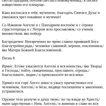
све́тло пра́здник почти́м све́тлаго новому́ченика,/ в пе́снех
изя́ществию его́ пле́щуще.
Ка́ко восписа́ся в тебе́, му́чениче, благода́ть Свята́го Ду́ха/ и
умно́жися чрез покая́ние и мучение!
Со Иа́ковом Ангели́ и с Панха́рием воспое́м/ и с о́троки
страстотерпцы и с Петро́м зело́ прославля́ем,/ со учени́к
мно́жеством, я́ко побе́ду.
Богоро́дичен: Неизрече́нно во чре́ве сла́вно прия́вшей Бо́га
бла́гоутро́бия ра́ди,/ челове́ки сла́вимой, ве́рнии, поклони́мся,/
я́ко Ма́тери Бо́жией Благослове́нной.
Песнь 8
Ирмо́с: Его́же ужаса́ются Ангели́ и вся во́инства,/ я́ко Творца́
и Го́спода,/ по́йте, свяще́нницы, просла́вите, о́троцы,/
благослови́те, лю́дие,/ и превозноси́те во вся ве́ки.
Удиви́л еси́ горе́ А́нгел ли́ки/ и у́жасу прича́ствовал еси́
челове́ком, Ангели́,/ и бе́сы, ви́дяще поспеше́ние к заколе́нию,
устраши́лися.
Ору́жие те́ло разлучи́ и ду́шу твою́,/ но ты взы́де ко Христу́,/
ны́не ца́рствуеши с Ним, Ангели́,/ и живе́ши в сла́ве во вся