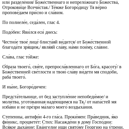
или́ разделе́ния/ Боже́ственнаго и непрело́жнаго Божества́,
Отрокови́це Всечи́стая./ Те́мже Богоро́дицу Тя ве́рно
пропове́даем при́сно и сла́вим.
По полиеле́е, седа́лен, глас 4.
Подо́бен: Яви́лся еси́ днесь:
Честно́е твое́ лице́ блиста́яй ви́дится/ от Боже́ственной
благода́ти зря́щим,/ явля́яй сла́ву, на́ми пои́му, сла́вне.
Сла́ва, глас то́йже:
О́браза твоего́, свя́те, препросла́вленнаго от Бо́га, красоту́/ в
Боже́ственней све́тлости и твою́ сла́ву ви́дети мя сподо́би,
раба́ твоего́.
И ны́не, Богоро́дичен:
Предста́тельнице, от бед заступле́ние непобеди́мое/ и
моли́тва, угото́ванная наде́ющимся на Тя,/ от напа́стей мя
изба́ви и не пре́зри ма́лаго моего́ воздыха́ния.
Степенны, антифо́н 4-го гла́са. Проки́мен: Пра́ведник, я́ко
фи́никс, процвете́т: Стих: Насажде́ни в дому́ Госпо́дни:
Вся́кое дыха́ние: Ева́нгелие ищи свято́му Георгию на у́трени.