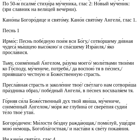
По 50-м псалме́ стихи́ра му́ченика, глас 2: Но́вый му́ченик:
(зри славник на вели́цей вече́рни).
Кано́ны Богоро́дице и свято́му. Кано́н свято́му Ангели́, глас 1.
Песнь 1
Ирмо́с: Песнь побе́дную пои́м вси Бо́гу,/ сотво́ршему ди́вная
чудеса́ мы́шцею высо́кою/ и спа́сшему Изра́иля,/ я́ко
просла́вися.
Тьму, соиме́нный А́нгелом, ра́зума моего́/ моли́твами твои́ми
ко Го́споду, му́чениче, потреби́,/ да воспою́ тя в пе́снех,/
прия́вшаго честну́ю и Боже́ственную страсть.
Пресла́вная страсть и заколе́ние твое́/ све́тлаго нам сотвори́ша
пра́здника образ,/ побе́дный Ангели́, в пе́снех восхваля́ем тя.
Го́рняя си́ла Боже́ственный дух твой яви́ша, му́чениче,
соиме́нный А́нгелом,/ мо́ря же глубина́ от свере́пия судии́
те́ло твое́ утаи́.
Богоро́дичен: Ми́лости бе́здну ражда́ющая,/ поми́луй, уще́дри
мою́ не́мощь, Богобла́гостная,/ и наста́ви к све́ту покая́ния.
Ин кано́н свята́го, глас 4.