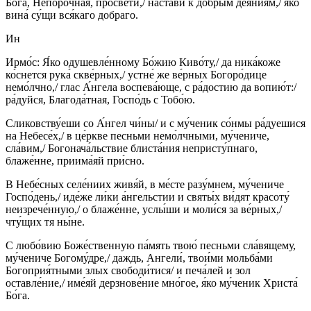
Бо́га, Непоро́чная, просвети́,/ наста́ви к до́брым дея́ниям,/ я́ко
вина́ су́щи вся́каго добраго.
Ин
Ирмо́с: Я́ко одушевле́нному Бо́жию Киво́ту,/ да ника́коже
ко́снется рука́ скве́рных,/ устне́ же ве́рных Богоро́дице
немо́лчно,/ глас А́нгела воспева́юще, с ра́достию да вопию́т:/
ра́дуйся, Благода́тная, Госпо́дь с Тобо́ю.
Сликовству́еши со А́нгел чи́ны/ и с му́ченик со́нмы ра́дуешися
на Небесе́х,/ в це́ркве песньми немо́лчными, му́чениче,
сла́вим,/ Богонача́льствие блиста́ния непристу́пнаго,
блаже́нне, приима́яй при́сно.
В Небе́сных селе́ниих живя́й, в ме́сте разу́мнем, му́чениче
Госпо́день,/ иде́же ли́ки а́нгельстии и святы́х ви́дят красоту́
неизрече́нную,/ о блаже́нне, услы́ши и моли́ся за ве́рных,/
чту́щих тя ны́не.
С любо́вию Боже́ственную па́мять твою́ песньми сла́вящему,
му́чениче Богому́дре,/ даждь, Ангели́, твои́ми мольба́ми
Богоприя́тными злых свободи́тися/ и печа́лей и зол
оставле́ние,/ име́яй дерзнове́ние мно́гое, я́ко му́ченик Христа́
Бо́га.