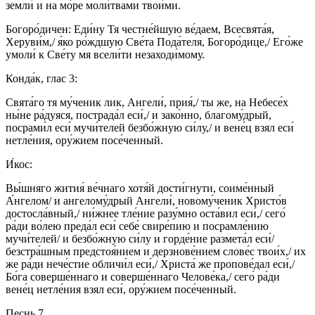
земли́ и на мо́ре моли́твами твои́ми.
Богоро́дичен: Еди́ну Тя честне́йшую ве́даем, Всесвята́я,
Херуви́м,/ я́ко ро́ждшую Све́та Пода́теля, Богоро́дице,/ Его́же
умоли́ к Све́ту мя всели́ти незаходи́мому.
Конда́к, глас 3:
Свята́го тя му́ченик лик, Ангели́, прия́,/ ты же, на Небесе́х
ны́не ра́дуяся, пострада́л еси́,/ и зако́нно, благому́дрый,
посрами́л еси́ мучи́телей безбо́жную си́лу,/ и вене́ц взял еси́
нетле́ния, ору́жием посе́ченный.
И́кос:
Вы́шняго жития́ ве́чнаго хотя́й дости́гнути, соиме́нный
А́нгелом/ и ангелому́дрый Ангели́, новому́ченик Христо́в
достосла́вный,/ ни́жнее тле́ние разу́мно оста́вил еси́,/ сего́
ра́ди во́лею преда́л еси́ себе́ свире́пию и посрамле́нию
мучи́телей/ и безбо́жную си́лу и горде́ние размета́л еси́/
безстра́шным предстоя́нием и дерзнове́нием слове́с твои́х,/ их
же ра́ди нече́стие обличи́л еси́,/ Христа́ же пропове́дал еси́,/
Бо́га соверше́ннаго и соверше́ннаго Челове́ка,/ сего́ ра́ди
вене́ц нетле́ния взял еси́, ору́жием посе́ченный.
Песнь 7