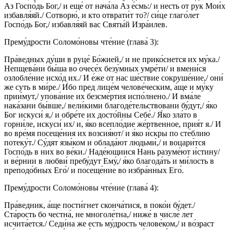
Аз Госпо́дь Бог,/ и еще́ от нача́ла Аз е́смь:/ и несть от рук Мои́х
избавля́яй./ Сотворю́, и кто отврати́т то?/ си́це глаго́лет
Госпо́дь Бог,/ избавля́яй вас Святы́й Изра́илев.
Прему́дрости Соломо́новы чте́ние (глава́ 3):
Пра́ведных ду́ши в руце́ Бо́жией,/ и не прико́снется их му́ка./
Непщева́ни бы́ша во очесе́х безу́мных умре́ти/ и вмени́ся
озлобле́ние исхо́д их./ И е́же от нас ше́ствие сокруше́ние,/ они́
же суть в ми́ре./ И́бо пред лице́м челове́ческим, а́ще и му́ку
прии́мут,/ упова́ние их безсме́ртия испо́лнено./ И вма́ле
нака́зани бы́вше,/ вели́кими благоде́тельствовани бу́дут,/ я́ко
Бог искуси́ я,/ и обре́те их досто́йны Себе́./ Я́ко зла́то в
горни́ле, искуси́ их/ и, я́ко всепло́дие же́ртвенное, прия́т я./ И
во вре́мя посеще́ния их возсия́ют/ и я́ко и́скры по сте́блию
потеку́т./ Су́дят язы́ком и облада́ют людьми́,/ и воцари́тся
Госпо́дь в них во ве́ки./ Наде́ющиися Нань разуме́ют и́стину/
и ве́рнии в любви́ пребу́дут Ему́,/ я́ко благода́ть и ми́лость в
преподо́бных Его́/ и посеще́ние во избра́нных Его́.
Прему́дрости Соломо́новы чте́ние (глава́ 4):
Пра́ведник, а́ще пости́гнет сконча́тися, в поко́и бу́дет./
Ста́рость бо честна́, не многоле́тна,/ ниже́ в числе́ лет
исчита́ется./ Седи́на же есть му́дрость челове́ком,/ и во́зраст