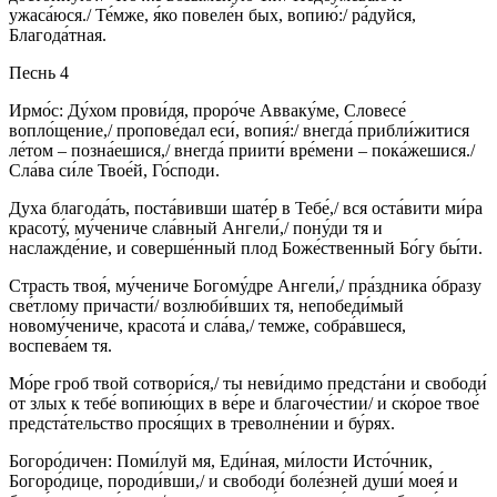
ужаса́юся./ Те́мже, я́ко повеле́н бых, вопию́:/ ра́дуйся,
Благода́тная.
Песнь 4
Ирмо́с: Ду́хом прови́дя, проро́че Авваку́ме, Словесе́
вопло́щение,/ пропове́дал еси́, вопия́:/ внегда́ прибли́житися
ле́том – позна́ешися,/ внегда́ приити́ вре́мени – пока́жешися./
Сла́ва си́ле Твое́й, Го́споди.
Духа благода́ть, поста́вивши шате́р в Тебе́,/ вся оста́вити ми́ра
красоту́, му́чениче сла́вный Ангели́,/ пону́ди тя и
наслажде́ние, и соверше́нный плод Боже́ственный Бо́гу бы́ти.
Страсть твоя́, му́чениче Богому́дре Ангели́,/ пра́здника о́бразу
све́тлому причасти́/ возлюби́вших тя, непобеди́мый
новому́чениче, красота́ и сла́ва,/ темже, собра́вшеся,
воспева́ем тя.
Мо́ре гроб твой сотвори́ся,/ ты неви́димо предста́ни и свободи́
от злых к тебе́ вопию́щих в ве́ре и благоче́стии/ и ско́рое твое́
предста́тельство прося́щих в треволне́нии и бу́рях.
Богоро́дичен: Поми́луй мя, Еди́ная, ми́лости Исто́чник,
Богоро́дице, породи́вши,/ и свободи́ боле́зней души́ моея́ и