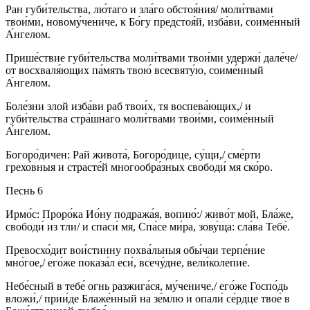
Ран губи́тельства, лю́таго и зла́го обстоя́ния/ моли́твами
твои́ми, новому́чениче, к Бо́гу предстоя́й, изба́ви, соиме́нный
А́нгелом.
Прише́ствие губи́тельства моли́твами твои́ми удержи́ дале́че/
от восхваля́ющих па́мять твою́ всесвяту́ю, соиме́нный
А́нгелом.
Боле́зни злой изба́ви раб твои́х, тя воспева́ющих,/ и
губи́тельства стра́шнаго моли́твами твои́ми, соиме́нный
А́нгелом.
Богоро́дичен: Рай живота́, Богоро́дице, су́щи,/ сме́рти
грехо́вныя и страсте́й многообра́зных свободи́ мя ско́ро.
Песнь 6
Ирмо́с: Проро́ка Ио́ну подража́я, вопию́:/ живо́т мой, Бла́же,
свободи́ из тли/ и спаси́ мя, Спа́се ми́ра, зову́ща: сла́ва Тебе́.
Превосхо́дит вои́стинну похва́льныя обы́чаи терпе́ние
мно́гое,/ его́же показа́л еси́, всечу́дне, вели́колепие.
Небе́сный в тебе́ огнь разжига́ся, му́чениче,/ его́же Госпо́дь
вложи́,/ прии́де Блаже́нный на зе́млю и опали́ се́рдце твое́ в