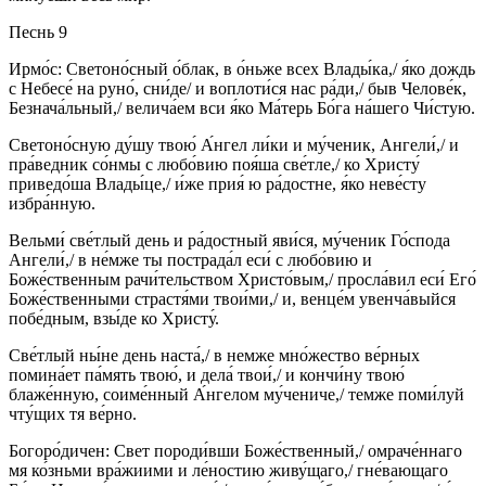
Песнь 9
Ирмо́с: Светоно́сный о́блак, в о́ньже всех Влады́ка,/ я́ко дождь
с Небесе́ на руно́, сни́де/ и воплоти́ся нас ра́ди,/ быв Челове́к,
Безнача́льный,/ велича́ем вси я́ко Ма́терь Бо́га на́шего Чи́стую.
Светоно́сную ду́шу твою́ А́нгел ли́ки и му́ченик, Ангели́,/ и
пра́ведник со́нмы с любо́вию поя́ша све́тле,/ ко Христу́
приведо́ша Влады́це,/ и́же прия́ ю ра́достне, я́ко неве́сту
избра́нную.
Вельми́ све́тлый день и ра́достный яви́ся, му́ченик Го́спода
Ангели́,/ в не́мже ты пострада́л еси́ с любо́вию и
Боже́ственным рачи́тельством Христо́вым,/ просла́вил еси́ Его́
Боже́ственными страстя́ми твои́ми,/ и, венце́м увенча́выйся
побе́дным, взы́де ко Христу́.
Све́тлый ны́не день наста́,/ в немже мно́жество ве́рных
помина́ет па́мять твою́, и дела́ твои́,/ и кончи́ну твою́
блаже́нную, соиме́нный А́нгелом му́чениче,/ темже поми́луй
чту́щих тя ве́рно.
Богоро́дичен: Свет породи́вши Боже́ственный,/ омраче́ннаго
мя ко́зньми вра́жиими и ле́ностию живу́щаго,/ гне́вающаго