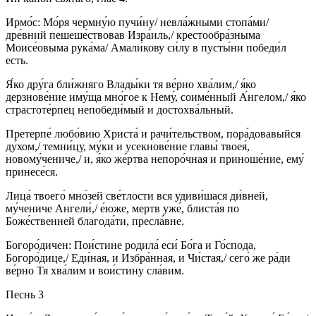
Ирмо́с: Мо́ря чермну́ю пучи́ну/ невла́жными стопа́ми/
дре́вний пешеше́ствовав Изра́иль,/ крестообра́зныма
Моисе́овыма рука́ма/ Амали́кову си́лу в пусты́ни победи́л
есть.
Я́ко дру́га бли́жняго Влады́ки тя ве́рно хва́лим,/ я́ко
дерзнове́ние иму́ща мно́гое к Нему́, соиме́нный А́нгелом,/ я́ко
страстоте́рпец непобеди́мый и достохва́льный.
Претерпе́ любо́вию Христа́ и рачи́тельством, пора́довавыйся
ду́хом,/ темни́цу, му́ки и усекнове́ние главы́ твоея́,
новому́чениче,/ и, я́ко же́ртва непоро́чная и приноше́ние, ему́
принесе́ся.
Лица́ твоего́ мно́зей све́тлости вся удиви́шася ди́вней,
му́чениче Ангели́,/ е́юже, мертв уже́, блиста́я по
Боже́ственней благода́ти, пресла́вне.
Богоро́дичен: Пои́стине родила́ еси́ Бо́га и Го́спода,
Богоро́дице,/ Еди́ная, и Избра́нная, и Чи́стая,/ сего́ же ра́ди
ве́рно Тя хва́лим и вои́стину сла́вим.
Песнь 3