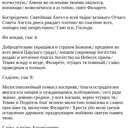
всечестну́ю,/ А́мния же пелена́ми твои́ми хва́лится,
вопию́щи:/ возвели́чихся и аз тобо́ю, свя́те Филаре́те.
Богоро́дичен: Святе́йшая А́нгел и всея́ тва́ри/ вели́каго О́тчаго
Сове́та А́нгела днесь ражда́ет пло́тию/ во спасе́ние всех,
пою́щих ему́ непреста́нно:/ Свят еси́, Го́споди.
Ин кондак, глас 4:
Доброде́тельми украша́яся и стра́хом Бо́жиим,/ преди́вен во
всех яви́ся Ца́рскаго гра́да1,/ ни́щим сокро́вище бога́тства
разда́в/ и нетле́нно благи́х бога́тство на Небесе́х прие́м./
Те́мже всю́ду и везде́, Филаре́те, чту́щих тя помина́й,/ сла́во
пра́ведным и похвало́.
Седа́лен, глас 8:
Милостинолю́бный по́мысл восприя́в,/ благосострада́телен
яви́лся еси́ ни́щим и нужда́ющимся, всеблаже́нне,/ сего́ ра́ди
зва́ние, дея́нию сро́дное, у всех но́сиши, ве́рно чту́щих тя./
Темже и Пода́тель благ ве́лиею ми́лостию поми́лова и сла́вно
просла́ви тя, ми́лостиве Филаре́те./ Христа́ у́бо моли́ грехо́в
оставле́ние дарова́ти/ пра́зднующим любо́вию святу́ю па́мять
твою́.
Сла́ва, и ны́не, Богоро́дичен: