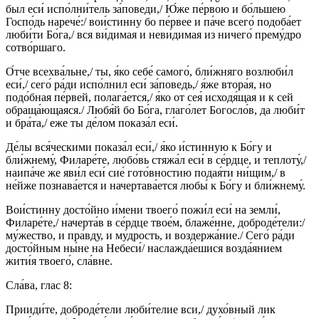
был еси́ испо́лни́тель за́поведи,/ Ю́же пе́рвою и бо́льшею
Госпо́дь нарече́:/ вои́стинну бо пе́рвее и па́че всего́ подоба́ет
люби́ти Бо́га,/ вся ви́димая и неви́димая из ничего́ прему́дро
сотво́ршаго.
О́тче всехва́льне,/ ты, я́ко себе́ самого́, бли́жняго возлюби́л
еси́,/ сего́ ра́ди испо́лнил еси́ за́поведь,/ я́же втора́я, но
подо́бная пе́рвей, полага́ется,/ я́ко от сея́ исходя́щая и к сей
обраща́ющаяся./ Любя́й бо Бо́га, глаго́лет Богосло́в, да люби́т
и бра́та,/ еже ты де́лом показа́л еси́.
Де́лы вся́ческими показа́л еси́,/ я́ко и́стинную к Бо́гу и
бли́жнему́, Филаре́те, любо́вь стяжа́л еси́ в се́рдце, и теплоту́,/
наипа́че же яви́л еси́ сие́ гото́вностию подая́ти ни́щим,/ в
не́йже познава́ется и начертава́ется любы́ к Бо́гу и бли́жнему́.
Вои́стинну досто́йно и́мени твоего́ пожи́л еси́ на земли́,
Филаре́те,/ начерта́в в се́рдце твое́м, блаже́нне, доброде́тели:/
му́жество, и пра́вду, и му́дрость, и воздержа́ние./ Сего́ ра́ди
досто́йным ны́не на Небеси́/ наслажда́ешися возда́янием
жити́я твоего́, сла́вне.
Сла́ва, глас 8:
Прииди́те, доброде́тели люби́телие вси,/ духо́вный лик