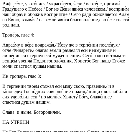
Вифлее́ме, угото́вися,/ украси́теся, я́сли,/ верте́пе, приими́
Гряду́щаго с Небесе́:/ Бог из Де́вы яви́ся челове́ком,/ восприи́м
наш о́браз и обожи́в восприя́тие./ Сего́ ра́ди обновля́ется Ада́м
со Е́вою, взыва́я:/ на земли́ яви́ся благоволе́ние,/ во е́же спасти́
род наш.
Тропа́рь, глас 4:
Авраа́му в ве́ре подража́я,/ И́ову же в терпе́нии после́дуя,/
о́тче Филаре́те,/ блага́я земли́ разделя́л еси́ неиму́щим/ и
лише́ние сих терпе́л еси́ му́жественне./ Сего́ ра́ди све́тлым тя
венце́м увенча́ Подвигополо́жник, Христо́с Бог наш,/ Его́же
моли́ спасти́ся душа́м на́шим.
Ин тропа́рь, глас 8:
В терпе́нии твое́м стяжа́л еси́ мзду свою́, пра́ведне,/ и в
за́поведех Госпо́дних соверше́ние пожи́л,/ ни́щих возлюби́л и
сих удово́лил еси́,/ но моли́ся Христу́ Бо́гу, блаже́нне,/
спасти́ся душа́м на́шим.
Сла́ва, и ны́не, Богоро́дичен.
НА У́ТРЕНИ