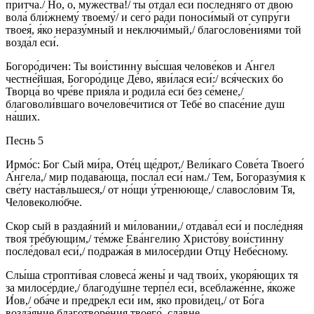
при́тча./ Но, о, му́жества!/ ты отда́л еси́ после́дняго от двою́
вола́ бли́жнему́ твоему́/ и сего́ ра́ди поноси́мый от супру́ги
твоея́, я́ко неразу́мный и неключи́мый,/ благослове́ниями той
возда́л еси́.
Богоро́дичен: Ты вои́стинну вы́сшая челове́ков и А́нгел
честне́йшая, Богоро́дице Де́во, яви́лася еси́:/ вся́ческих бо
Творца́ во чре́ве прия́ла и родила́ еси́ без се́мене,/
благоволи́вшаго вочелове́читися от Тебе́ во спасе́ние душ
на́ших.
Песнь 5
Ирмо́с: Бог Сый ми́ра, Оте́ц ще́дрот,/ Вели́каго Сове́та Твоего́
А́нгела,/ мир подава́юща, посла́л еси́ нам./ Тем, Богоразу́мия к
све́ту наста́вльшеся,/ от но́щи у́тренююще,/ славосло́вим Тя,
Человеколю́бче.
Скор сый в раздая́ний и ми́ловании,/ отдава́л еси́ и после́дняя
твоя́ тре́бующим,/ те́мже Ева́нгелию Христо́ву вои́стинну
после́довал еси́,/ подража́я в милосе́рдии Отцу́ Небе́сному.
Слы́ша стропти́вая словеса́ жены́ и чад твои́х, укоря́ющих тя
за милосе́рдие,/ благоду́шне терпе́л еси́, всеблаже́нне, я́коже
И́ов,/ оба́че и предре́кл еси́ им, я́ко прови́дец,/ от Бо́га
возда́яние благотворе́ния твоего́, сла́вне.