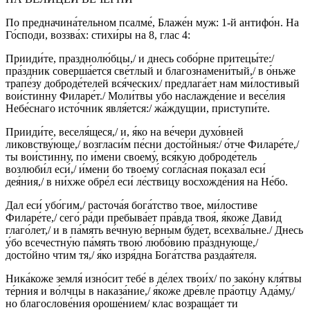
По предначина́тельном псалме́, Блаже́н муж: 1-й антифо́н. На
Го́споди, воззва́х: стихи́ры на 8, глас 4:
Прииди́те, празднолю́бцы,/ и днесь собо́рне притецы́те:/
пра́здник соверша́ется све́тлый и благознамени́тый,/ в о́ньже
трапе́зу доброде́телей вся́ческих/ предлага́ет нам ми́лостивый
вои́стинну Филаре́т./ Моли́твы убо наслажде́ние и весе́лия
Небе́снаго исто́чник явля́ется:/ жа́ждущии, приступи́те.
Прииди́те, веселя́щеся,/ и, я́ко на ве́чери духо́вней
ликовству́юще,/ возгласи́м пе́сни досто́йныя:/ о́тче Филаре́те,/
ты вои́стинну, по и́мени своему́, вся́кую доброде́тель
возлюби́л еси́,/ и́мени бо твоему́ согла́сная показал еси́
дея́ния,/ в ни́хже обре́л еси́ ле́ствицу восхожде́ния на Не́бо.
Дал еси́ убо́гим,/ расточа́я бога́тство твое, ми́лостиве
Филаре́те,/ сего́ ра́ди пребыва́ет пра́вда твоя́, я́коже Дави́д
глаго́лет,/ и в па́мять ве́чную ве́рным бу́дет, всехва́льне./ Днесь
у́бо всечестну́ю па́мять твою́ любо́вию пра́зднующе,/
досто́йно чтим тя,/ я́ко изря́дна Бога́тства раздая́теля.
Ника́коже земля́ изно́сит тебе́ в де́лех твои́х/ по зако́ну кля́твы
те́рния и во́лчцы в наказа́ние,/ я́коже дре́вле пра́отцу Ада́му,/
но благослове́ния ороше́нием/ клас возраща́ет ти