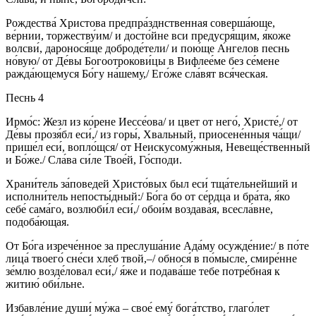
Рождества́ Христова предпра́зднственная соверша́юще,
ве́рнии, торжеству́им/ и досто́йне вси предусря́щим, я́коже
волсви́, даронося́ще доброде́тели/ и пою́ще А́нгелов песнь
но́вую/ от Де́вы Богоотрокови́цы в Вифлее́ме без се́мене
ражда́ющемуся Бо́гу на́шему,/ Его́же сла́вят вся́ческая.
Песнь 4
Ирмо́с: Жезл из ко́рене Иессе́ова/ и цвет от него́, Христе́,/ от
Де́вы прозя́бл еси́,/ из горы́, Хвальный, приосене́нныя ча́щи/
прише́л еси́, вопло́щся/ от Неискусому́жныя, Невеще́ственный
и Бо́же./ Сла́ва си́ле Твое́й, Го́споди.
Храни́тель за́поведей Христо́вых был еси́ тща́тельнейший и
исполни́тель непосты́дный:/ Бо́га бо от се́рдца и бра́та, я́ко
себе́ сама́го, возлюби́л еси́,/ обои́м воздава́я, всесла́вне,
подоба́ющая.
От Бо́га изрече́нное за преслуша́ние Ада́му осужде́ние:/ в по́те
лица́ твоего́ сне́си хлеб твой,–/ обнося́ в по́мысле, смире́нне
зе́млю возде́ловал еси́,/ я́же и подава́ше тебе потре́бная к
житию́ оби́льне.
Избавле́ние души́ му́жа – свое́ ему́ бога́тство, глаго́лет