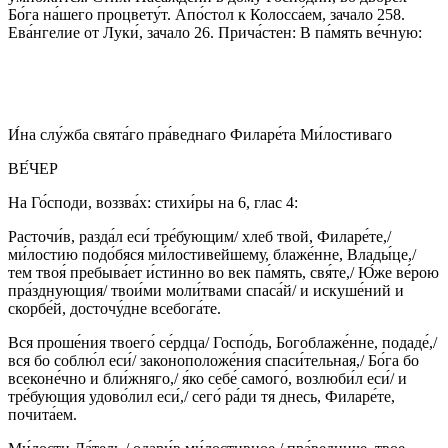
Бо́га на́шего процвету́т. Апо́стол к Колосса́ем, зачало 258.
Ева́нгелие от Луки́, зачало 26. Прича́стен: В па́мять ве́чную:
И́на слу́жба свята́го пра́веднаго Филаре́та Ми́лостиваго
ВЕ́ЧЕР
На Го́споди, воззва́х: стихи́ры на 6, глас 4:
Расточи́в, разда́л еси́ тре́бующим/ хлеб твой, Филаре́те,/
ми́лостию подо́бяся ми́лостивейшему, блаже́нне, Влады́це,/
тем твоя́ пребыва́ет и́стинно во век па́мять, свя́те,/ Ю́же ве́рою
пра́зднующия/ твои́ми моли́твами спаса́й/ и искуше́ний и
скорбе́й, досточу́дне всебога́те.
Вся проше́ния твоего́ се́рдца/ Госпо́дь, Богоблаже́нне, подаде́,/
вся бо соблю́л еси́/ законоположе́ния спаси́тельная,/ Бо́га бо
всеконе́чно и бли́жняго,/ я́ко себе́ самого́, возлюби́л еси́/ и
тре́бующия удово́лил еси́,/ сего́ ра́ди тя днесь, Филаре́те,
почита́ем.