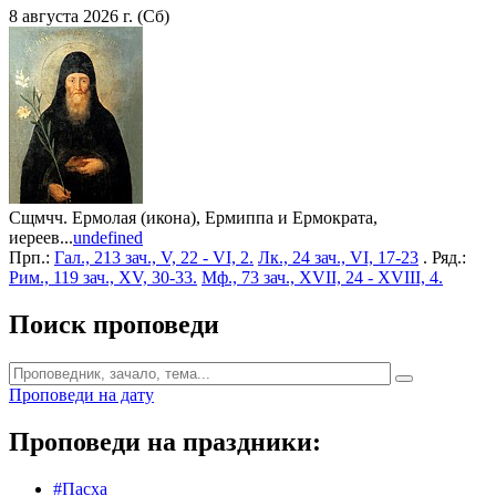
8 августа 2026 г. (Сб)
Сщмчч. Ермолая (икона), Ермиппа и Ермократа,
иереев...
undefined
Прп.:
Гал., 213 зач., V, 22 - VI, 2.
Лк., 24 зач., VI, 17-23
. Ряд.:
Рим., 119 зач., XV, 30-33.
Мф., 73 зач., XVII, 24 - XVIII, 4.
Поиск проповеди
Проповеди на дату
Проповеди на праздники:
#Пасха