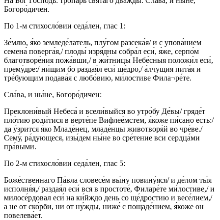
На Бог Госпо́дь: тропа́рь свята́го два́жды. Сла́ва, и ны́не,
Богоро́дичен.
По 1-м стихосло́вии седа́лен, глас 1:
Зе́млю, я́ко земледе́латель, плу́гом разсека́я/ и с упова́нием
семена́ поверга́я,/ плоды́ изря́дны собра́л еси́, я́же, серпо́м
благотворе́ния пожа́вши,/ в жи́тницы Небе́сныя положи́л еси́,
прему́дре:/ ни́щим бо раздая́л еси́ ще́дро,/ а́лчущия пита́я и
тре́бующим подава́я с любо́вию, ми́лостиве Фила¬ре́те.
Сла́ва, и ны́не, Богоро́дичен:
Преклони́вый Небеса́ и всели́выйся во утро́бу Де́вы/ гряде́т
пло́тию роди́тися в верте́пе Вифлее́мстем, я́коже пи́сано есть:/
да у́зрится я́ко Младе́нец, младе́нцы животворя́й во чре́ве./
Сему́, ра́дующеся, изы́дем ны́не во сре́тение вси сердца́ми
пра́выми.
По 2-м стихосло́вии седа́лен, глас 5:
Боже́ственнаго Па́вла словесе́м вы́ну повину́яся/ и де́лом ты́я
исполня́я,/ раздая́л еси́ вся в простоте́, Филаре́те ми́лостиве,/ и
милосе́рдовал еси́ на ки́йждо день со ще́дростию и весе́лием,/
а не от ско́рби, ни от ну́жды, ниже́ с пощаде́нием, я́коже он
повелева́ет.