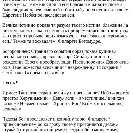
изне́сл еси́./ Те́мже восприя́л еси́ блага́я и в животе́ твое́м,/
быв сро́дник царе́в сла́вный и бога́тый,/ по успе́нии же твое́м
Ца́рствие Небе́сное насле́довал еси́.
Вели́ка и́стинно показа́ тя ра́зума твоего́ и́стина, блаже́нне,/ а
не от челове́к сла́ва и све́тлость привре́меннаго достои́нства,/
я́ко при́сно пребыва́ющих взыску́я, к тем вся́чески стреми́лся
еси́./ Те́мже тя восхваля́ем, Филаре́те Богому́дре.
Богоро́дичен: Стра́ннаго собы́тия о́браз показа́ купина́,/
неопа́льно горя́щая дре́вле на горе́ Сина́и,/ та́инство
рождества́ Твоего́ прообразу́ющи, Пренепоро́чная Де́во:/ огнь
бо в Тебе́ Божества́ все́льшийся неврежде́нну Тя сохрани́./
Сего́ ра́ди Тя пое́м во вся ве́ки.
Песнь 9
Ирмо́с: Та́инство стра́нное ви́жу и пресла́вное:/ Не́бо – верте́п,
престо́л Херуви́мский – Де́ву,/ я́сли – вмести́лище,/ в ни́хже
возлеже́ Невмести́мый – Христо́с Бог,/ Его́же, воспева́юще,
велича́ем.
Чудесы́ Бог прославля́ет и кончи́ну твою́, Филаре́те:/
прикоснове́нием бо ко гро́бу твоему́ прогоня́ется де́мон,/
стужа́яй от рожде́ния ни́щему,/ всегда́ тобо́ю ми́луемому,