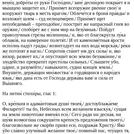
вене́ц добро́ты от руки́ Госпо́дни,/ зане́ десни́цею покры́ет я и
мы́шцею защити́т их./ Прии́мет всеору́жие рве́ние свое́/ и
вооружи́т тварь в месть враго́м./ Облече́тся в броня́ пра́вды/ и
возложи́т шлем – суд нелицеме́рен./ Прии́мет щит
непобеди́мый – преподо́бие,/ поостри́т же напра́сный гнев во
ору́жие,/ спобо́рет же с ним мир на безу́мныя./ По́йдут
праволу́чныя стре́лы мо́лниины,/ и, я́ко от благокру́гла лу́ка
облако́в, на наме́рение полетя́т./ И от каменоме́тныя я́рости
испо́лнь паду́т гра́ды,/ вознегоду́ет на них вода́ морска́я,/ ре́ки
же пото́пят я на́гло./ Сопроти́в ста́нет им дух си́лы/ и, я́ко
ви́хор, разве́ет их,/ и опустоши́т всю зе́млю беззако́ние,/ и
злоде́йство преврати́т престо́лы си́льных./ Слы́шите у́бо,
ца́рие, и разуме́йте,/ навы́кните, судии́ конце́в земли́./
Внуши́те, держа́щии мно́жества/ и гордя́щиися о наро́дех
язы́к,/ я́ко дана́ есть от Го́спода держа́ва вам/ и си́ла от
Вы́шняго.
На литии́ стихи́ры, глас 1:
О, кре́пкия и адама́нтовыя души́ твоея́,/ достоублажа́еме
Филаре́те!/ ты бо, Небе́сных всем жела́нием взыску́я,/ су́щая
на земли́ нивочто́же вменя́л еси́./ Сего́ ра́ди ни десна́я, ни
шу́яя возмого́ша сокруши́ти кре́пость предложе́ния твоего́,/
благоизво́льне же ско́рби прия́л еси́, подража́я Христу́./ Я́ко
у́бо сла́вно улучи́вый жела́ние твое́,/ помина́й нас, чту́щих тя,