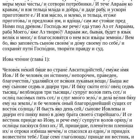
ме́ры муки́ чи́сты,/ и сотвори́ потре́бники./ И тече́ Авраа́м ко
кра́вам,/ и взя тельца́ мла́да и до́бра,/ и даде́ рабу́, и ускори́
пригото́вите е./ И взя ма́сло, и млеко́, и тельца́, его́же
пригото́ва,/ и предложи́ им, и ядо́ша,/ сам же стоя́ше пред
Ни́ми под дре́вом./ Госпо́дь же рече́:/ еда́ утаю́ Аз от Авраа́ма,
раба́ Моего́,/ я́же Аз творю́?/ Авраа́м же, быва́я, бу́дет в язы́к
вели́к и мног,/ и благословя́тся о нем вси язы́цы земни́и./ Вем
бо, я́ко запове́сть сыно́м свои́м/ и до́му своему́ по себе́,/ и
сохраня́т пути́ Госпо́дни, твори́ти пра́вду и суд.
И́ова чте́ние (глава́ 1):
Челове́к не́кий бя́ше во стране́ Авситиди́йстей,/ ему́же и́мя
И́ов./ И бе челове́к он и́стинен,/ непоро́чен, пра́веден,
благочести́в,/ удаля́яйся от вся́кия лука́выя ве́щи./ Бы́ша же
ему́ сы́нове седмь и дще́ри три./ И бя́ху ско́ти его́:/ ове́ц седмь
ты́сящ,/ велблю́дов три ты́сящи,/ супру́г воло́в пять сот,/ и
осли́ц пасо́мых пять сот,/ и слуг мно́го зело́,/ и дела́ ве́лия бя́ху
ему́ на земли́,/ и бе челове́к о́ный благоро́днейший су́щих от
восто́к со́лнца./ И бысть я́ко день сей,/ сы́нове И́овлевы и
дще́ри его́ пия́ху вино́ в до́му бра́та своего́ старе́йшаго./ И се
ве́стник прии́де ко Ио́ву, и рече́ ему́:/ супру́ги воло́в оря́ху,/ и
осли́цы пася́хуся близ их./ И, прише́дше, плени́тели плени́ша
их/ и о́троки изби́ша мече́м,/ и спасо́хся аз еди́н,/ и приидо́х
возвести́ти тебе́./ Еще́ сему́ глаго́лющу,/ прии́де ин ве́стник, и