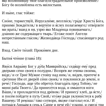
я́ко возлюби́вшу твое́ благосострада́тельное произволе́ние:/
Бо́гу бо возлю́блена есть ми́лостыня.
И ны́не, глас то́йже:
Сио́не, торжеству́й, Иерусали́ме, весели́ся,/ гра́де Христа́ Бо́га,
приими́ Зижди́теля,/ в верте́пе и я́слех полага́емаго;/ отве́рзите
ми врата́,/ вшед в ня, узрю́ я́ко Младе́нца повива́емаго,/
дла́нию же содержа́щаго тварь./ Его́же пою́т А́нгели
непреста́нным гла́сом,/ Жизнода́вца Го́спода,/ спаса́ющаго род
наш.
Вход. Све́те ти́хий: Проки́мен дне.
Бытия́ чте́ние (глава́ 18):
Яви́ся Авраа́му Бог у ду́ба Мамври́йска,/ седя́щу ему́ пред
две́рьми се́ни своея́ в полу́дни./ Воззре́в же очи́ма свои́ма,
ви́де,/ и се Трие́ Му́жие стоя́ху над ним,/ и, ви́дев, притече́ в
сре́тение Им от двере́й се́ни своея́,/ и поклони́ся до земли́, и
рече́:/ Го́споди, а́ще у́бо обрето́х благода́ть пред Тобо́ю,/ не
мини́ раба́ Твоего́./ Да принесе́тся вода́, и омы́ются но́ги
Ва́ши,/ и прохладите́ся под дре́вом./ И принесу́ хлеб, да я́сте,/
и посе́м по́йдете в путь Свой,/ его́же ра́ди уклони́стеся к рабу́
Ва́шему./ И реко́ша:/ та́ко сотвори́, я́коже глаго́лал еси́./ И
потща́ся Авраа́м в сень к Са́рре и рече́ ей:/ ускори́, и смеси́ три