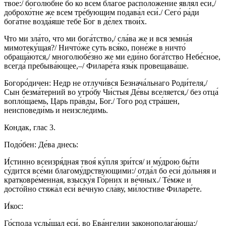
твое́:/ боголю́бне бо ко всем благо́е расположе́ние явля́л еси́,/
доброхо́тне же всем тре́бующим подава́л еси́./ Сего́ ра́ди
бога́тне возда́яше тебе́ Бог в де́лех твои́х.
Что ми зла́то, что ми бога́тство,/ сла́ва же и вся земна́я
мимотеку́щая?/ Ничто́же суть вся́ко, поне́же в ничто́
обраща́ются,/ многолюбе́зно же ми еди́но бога́тство Небе́сное,
всегда́ пребыва́ющее,–/ Филаре́та язы́к провещава́ше.
Богоро́дичен: Недр не отлучи́вся Безнача́льнаго Роди́теля,/
Сын безма́терний во утро́бу Чи́стыя Де́вы вселяется,/ без отца́
вопло́щаемь, Царь пра́вды, Бог./ Того род стра́шен,
неисповеди́мь и неизсле́димь.
Кондак, глас 3.
Подо́бен: Де́ва днесь:
И́стинно всеизря́дная твоя́ ку́пля зри́тся/ и му́дрою бы́ти
су́дится все́ми благому́дрствующими:/ отда́л бо еси́ до́льняя и
кратковре́менная, взыску́я Го́рних и ве́чных./ Те́мже и
досто́йно стяжа́л еси́ ве́чную сла́ву, ми́лостиве Филаре́те.
И́кос:
Го́спода услы́шал еси́, во Ева́нгелии законополага́юща:/