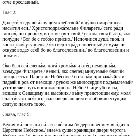
о́тче пресла́вный.
Глас 2:
Дал еси́ от души́ а́лчущим хлеб твой/ и ду́ши смире́нныя
насы́тил еси́,/ Христоподража́тельне Филаре́те,/ сего́ ра́ди
возсия́, по проро́ку, во тьме свет твой,/ и тьма твоя́ бысть, я́ко
полу́дне./ Бог бе с тобо́ю при́сно./ Испо́лнися душа́ твоя́, и
ко́сти твоя́ утучне́ша,/ я́ко вертогра́д напое́нный,/ ему́же не
оскуде́ вода́:/ се́яй бо во благослове́нии,/ во благослове́нии и
пожнет.
О́ко был еси́ слепы́м, нога́ хромы́м/ и оте́ц немощны́м,
всему́дре Филаре́те,/ ве́дый, я́ко слепе́ц ми́луемый/ благи́й
вождь есть в Ца́рствие Небе́сное,/ и стена́м приража́яйся и
па́даяй в ров от не́мощи,/ руко́ю же милосе́рдия подъе́млемый/
уготовля́ет путь восхожде́нию на Не́бо./ Си́це у́бо и ты,
возше́д к Седя́щему на высо́ких,/ вы́ну предстои́ши ему́, моля́
спасти́ся от вся́каго зла/ соверша́ющим и любо́вию чту́щим
святу́ю па́мять твою́.
Сла́ва, глас 5:
Ве́лия ми́лостыни си́ла:/ с ве́лиим бо дерзнове́нием вво́дит в
Ца́рствие Небе́сное,/ зна́ема су́щи храня́щим две́ри черто́га
Небе́снаго,/ и а́ще ки́их позна́ет, чту́щих ю,/ с ве́лиим вво́дит