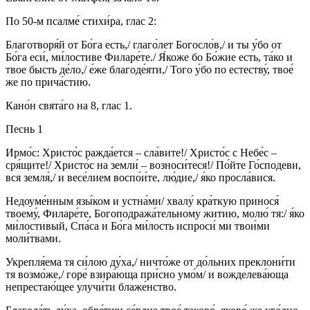
По 50-м псалме́ стихи́ра, глас 2:
Благотворя́й от Бо́га есть,/ глаго́лет Богосло́в,/ и ты у́бо от
Бо́га еси́, ми́лостиве Филаре́те./ Я́коже бо Бо́жие есть, та́ко и
твое бысть де́ло,/ е́же благоде́яти,/ Того у́бо по естеству́, твое́
же по прича́стию.
Кано́н свята́го на 8, глас 1.
Песнь 1
Ирмо́с: Христо́с ражда́ется – сла́вите!/ Христо́с с Небе́с –
сря́щите!/ Христо́с на земли́ – возноси́теся!/ По́йте Го́сподеви,
вся земля́,/ и весе́лием воспо́и́те, лю́дие,/ я́ко просла́вися.
Недоуме́нным язы́ком и устна́ми/ хвалу́ кра́ткую принося́
твоему́, Филаре́те, Богоподража́тельному житию, молю́ тя:/ я́ко
ми́лостивый, Спа́са и Бо́га ми́лость испроси́ ми твои́ми
моли́твами.
Укрепля́ема тя си́лою ду́ха,/ ничто́же от до́льних преклони́ти
тя возмо́же,/ горе́ взира́юща при́сно умо́м/ и вожделева́юща
непрестаю́щее улучи́ти блаже́нство.