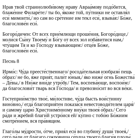
Нрав твой страннолюби́вому нраву Авраа́мову подо́бится,
блаже́нне Филаре́те:/ ты бо, я́коже той, пу́тники не оставля́л
еси́ мимоити́,/ но сам во сре́тение им текл еси́, взыва́я:/ Бо́же,
благослове́н еси́.
Богоро́дичен: От всех прие́млющи проше́ния, Богоро́дице,/
моли́ся Сы́ну Твоему́ и Бо́гу от всех зол изба́витися нам,/
чту́щим Тя и ко Го́споду взыва́ющим:/ отце́в Бо́же,
благослове́н еси́.
Песнь 8
Ирмо́с: Чу́да преесте́ственнаго/ росода́тельная изобрази́ пещь
о́браз:/ не бо, я́же прия́т, пали́т ю́ныя,/ я́ко ниже́ огнь Божества́
– Де́вы,/ в Ню́же вни́де утро́бу./ Тем, воспева́юще, воспои́м:/
да благослови́т тварь вся Го́спода/ и превозно́сит во вся ве́ки.
Гостеприи́мство твое́, ми́лостиве, чу́да бысть вои́стинну
вино́вно,/ егда́ благоприя́тен показа́ся невестоводи́телем царя́/
и самому́ царю́ Христоиме́нному вну́ки твоея́ о́браз./ Сего́
ра́ди и жре́бий благи́й устро́ися ей/ ку́пно с тобо́ю Бо́жиим
смотре́нием, вся пра́вящим.
Глаго́лы му́дрости, о́тче, прия́л еси́ во глубину́ души́ твоея́,/
сего́ ра́ди от бла́гаго сокро́вища се́рдца твоего́ благи́я плоды́