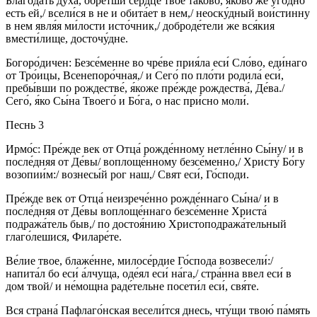
Благода́ть ду́ха, обре́тши се́рдце твое́ таково́, яково́ же уго́дно
есть ей,/ всели́ся в не и обита́ет в нем,/ неоску́дный вои́стинну
в нем явля́я ми́лости исто́чник,/ доброде́тели же вся́кия
вмести́лище, досточу́дне.
Богоро́дичен: Безсе́менне во чре́ве прия́ла еси́ Сло́во, еди́наго
от Тро́ицы, Всенепоро́чная,/ и Сего́ по пло́ти родила́ еси́,
пребы́вши по рождестве́, я́коже пре́жде рождества́, Де́ва./
Сего́, я́ко Сы́на Твоего́ и Бо́га, о нас при́сно моли́.
Песнь 3
Ирмо́с: Пре́жде век от Отца́ рожде́нному нетле́нно Сы́ну/ и в
после́дняя от Де́вы/ воплоще́нному безсе́менно,/ Христу́ Бо́гу
возопии́м:/ вознесы́й рог наш,/ Свят еси́, Го́споди.
Пре́жде век от Отца́ неизрече́нно рожде́ннаго Сы́на/ и в
после́дняя от Де́вы воплоще́ннаго безсе́менне Христа́
подража́тель быв,/ по достоя́нию Христоподража́тельный
глаго́лешися, Филаре́те.
Ве́лие твое, блаже́нне, милосе́рдие Го́спода возвесели́:/
напита́л бо еси́ а́лчуща, оде́ял еси́ на́га,/ стра́нна ввел еси́ в
дом твой/ и не́мощна раде́тельне посети́л еси́, свя́те.
Вся страна́ Пафлаго́нская весели́тся днесь, чту́щи твою́ па́мять