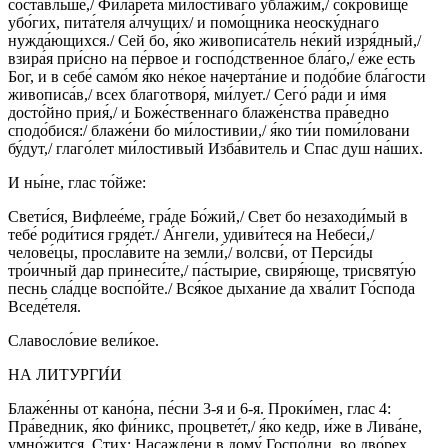
соста́вльше,/ Филаре́та ми́лостиваго ублажи́м,/ сокро́вище
убо́гих, пита́теля а́лчущих/ и помо́щника неоску́днаго
нужда́ющихся./ Сей бо, я́ко живописа́тель не́кий изря́дный,/
взира́я при́сно на пе́рвое и госпо́дственное бла́го,/ е́же есть
Бог, и в себе́ само́м я́ко не́кое начерта́ние и подо́бие бла́гости
живописа́в,/ всех благотворя́, ми́лует./ Сего́ ра́ди и и́мя
досто́йно прия́,/ и Боже́ственнаго блаже́нства пра́ведно
сподо́бися:/ блаже́ни бо ми́лостивии,/ я́ко ти́и поми́ловани
бу́дут,/ глаго́лет ми́лостивый Изба́витель и Спас душ на́ших.
И ны́не, глас то́йже:
Свети́ся, Вифлее́ме, гра́де Бо́жий,/ Свет бо незаходи́мый в
тебе́ роди́тися гряде́т./ А́нгели, удиви́теся на Небеси́,/
челове́цы, просла́вите на земли́,/ волсви́, от Перси́ды
тро́ичный дар принеси́те,/ па́стырие, свиря́юще, трисвяту́ю
песнь сла́дце воспо́йте./ Вся́кое дыхание да хва́лит Го́спода
Вседе́теля.
Славосло́вие вели́кое.
НА ЛИТУРГИ́И
Блаже́нны от кано́на, пе́сни 3-я и 6-я. Проки́мен, глас 4:
Пра́ведник, я́ко фи́никс, процвете́т,/ я́ко кедр, и́же в Лива́не,
умно́жится. Стих: Насажде́ни в дому́ Госпо́дни, во дво́рех