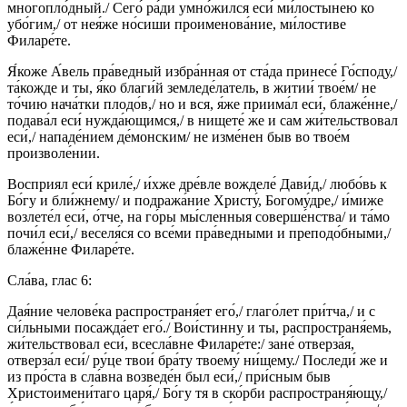
многопло́дный./ Сего́ ра́ди умно́жился еси́ ми́лостынею ко
убо́гим,/ от нея́же но́сиши проименова́ние, ми́лостиве
Филаре́те.
Я́коже А́вель пра́ведный избра́нная от ста́да принесе́ Го́споду,/
та́кожде и ты, я́ко благи́й земледе́латель, в житии́ твое́м/ не
то́чию нача́тки плодо́в,/ но и вся, я́же приима́л еси́, блаже́нне,/
подава́л еси́ нужда́ющимся,/ в нищете́ же и сам жи́тельствовал
еси́,/ нападе́нием де́монским/ не изме́нен быв во твое́м
произволе́нии.
Восприял еси́ криле́,/ и́хже дре́вле вожделе́ Дави́д,/ любо́вь к
Бо́гу и бли́жнему/ и подража́ние Христу́, Богому́дре,/ и́миже
возлете́л еси́, о́тче, на го́ры мы́сленныя соверше́нства/ и та́мо
почи́л еси́,/ веселя́ся со все́ми пра́ведными и преподо́бными,/
блаже́нне Филаре́те.
Сла́ва, глас 6:
Дая́ние челове́ка распространя́ет его́,/ глаго́лет при́тча,/ и с
си́льными посажда́ет его́./ Вои́стинну и ты, распространя́емь,
жи́тельствовал еси́, всесла́вне Филаре́те:/ зане́ отверза́я,
отверза́л еси́/ ру́це твои́ бра́ту твоему́ ни́щему./ Последи́ же и
из про́ста в сла́вна возведе́н был еси́,/ при́сным быв
Христоимени́таго царя́,/ Бо́гу тя в ско́рби распространя́ющу,/