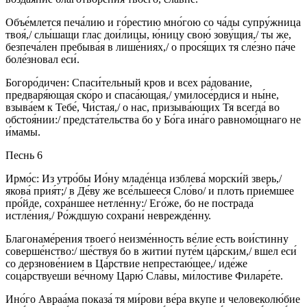
Объе́млется печа́лию и го́рестию мно́гою со ча́ды супру́жница
твоя́,/ слы́шащи глас дои́лицы, ю́ницу свою́ зову́щия,/ ты же,
безпеча́лен пребыва́я в лише́ниях,/ о прося́щих тя сле́зно па́че
боле́зновал еси́.
Богоро́дичен: Спаси́тельный кров и всех ра́дование,
предваря́ющая ско́ро и спаса́ющая,/ умилосе́рдися и ны́не,
взыва́ем к Тебе́, Чи́стая,/ о нас, призыва́ющих Тя всегда́ во
обстоя́нии:/ предста́тельства бо у Бо́га ина́го равномо́щнаго не
и́мамы.
Песнь 6
Ирмо́с: Из утро́бы Ио́ну младе́нца изблева́ морски́й зверь,/
якова́ прия́т;/ в Де́ву же все́льшееся Сло́во/ и плоть прие́мшее
про́йде, сохра́ншее нетле́нну:/ Его́же, бо не пострада́
истле́ния,/ Ро́ждшую сохрани́ неврежде́нну.
Благонаме́рения твоего́ неизме́нность ве́лие есть вои́стинну
соверше́нство:/ ше́ствуя бо в житии́ путе́м ца́рским,/ вшел еси́
со дерзнове́нием в Ца́рствие непрестаю́щее,/ иде́же
соца́рствуеши ве́чному Царю́ Сла́вы, ми́лостиве Филаре́те.
Ино́го Авраа́ма показа́ тя ми́рови ве́ра вкупе и человеколю́бие