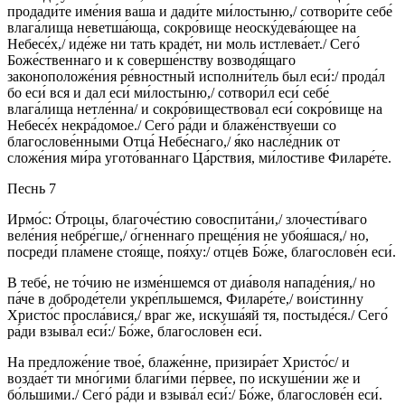
продади́те име́ния ваша и дади́те ми́лостыню,/ сотвори́те себе́
влага́лища неветша́юща, сокро́вище неоску́дева́ющее на
Небесе́х,/ иде́же ни тать краде́т, ни моль истлева́ет./ Сего́
Боже́ственнаго и к соверше́нству возводя́щаго
законоположе́ния ре́вностный исполни́тель был еси́:/ прода́л
бо еси́ вся и дал еси́ ми́лостыню,/ сотвори́л еси́ себе́
влага́лища нетле́нна/ и сокро́виществовал еси́ сокро́вище на
Небесе́х некра́домое./ Сего́ ра́ди и блаже́нствуеши со
благослове́нными Отца́ Небе́снаго,/ я́ко насле́дник от
сложе́ния ми́ра угото́ваннаго Ца́рствия, ми́лостиве Филаре́те.
Песнь 7
Ирмо́с: О́троцы, благоче́стию совоспита́ни,/ злочести́ваго
веле́ния небре́гше,/ о́гненнаго преще́ния не убоя́шася,/ но,
посреди́ пла́мене стоя́ще, поя́ху:/ отце́в Бо́же, благослове́н еси́.
В тебе́, не то́чию не изме́ншемся от диа́воля нападе́ния,/ но
па́че в доброде́тели укре́пльшемся, Филаре́те,/ вои́стинну
Христо́с просла́вися,/ враг же, искуша́яй тя, постыде́ся./ Сего́
ра́ди взыва́л еси́:/ Бо́же, благослове́н еси́.
На предложе́ние твое́, блаже́нне, призира́ет Христо́с/ и
воздае́т ти мно́гими благи́ми пе́рвее, по искуше́нии же и
бо́льшими./ Сего́ ра́ди и взыва́л еси́:/ Бо́же, благослове́н еси́.