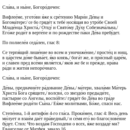
Сла́ва, и ны́не, Богоро́дичен:
Вифлее́ме, угото́ви я́же к сре́тению Мари́и Де́вы и
Богома́тере:/ се бо гряде́т к тебе́ нося́щая во утро́бе Своей
Младе́нца Христа́,/ Отцу́ и Свято́му Ду́ху Собезнача́льна,/
Его́же роди́т в верте́пе и по рождестве́ па́ки Де́ва пребу́дет.
По полиеле́и седа́лен, глас 8:
Се терпя́щий лише́ние во всем и уничиже́ние,/ просте́ц и нищ,
в ца́рстем до́ме быва́ет, я́ко князь,/ бога́т же, и при́сный царе́м,
и сла́вен пред все́ми явля́ется,/ яко́в же бе и пре́жде, нра́ва
ра́ди и жити́я непоро́чнаго.
Сла́ва, и ны́не, Богоро́дичен:
Де́вы, предначни́те ра́дование Де́вы,/ ма́тери, хвала́ми Ма́терь
Христа́ Бо́га сря́щите,/ волсви́, со звездо́ю предыди́те,
па́стырие со А́нгелы, воспо́йте:/ гряде́т бо Де́ва во гра́де
Вифлее́ме роди́ти Сы́на./ Ея́же моли́твами, Бо́же, спаси́ нас.
Степе́нна, 1-й антифо́н 4-го гла́са. Проки́мен, глас 4: Весь день
ми́лует и взаи́м дае́т пра́ведный,/ и се́мя его́ во благослове́ние
бу́дет. Стих: Что возда́м Го́сподеви о всех, я́же воздаде́ ми?
Ева́нгелие от Матфе́я, зачало 16.