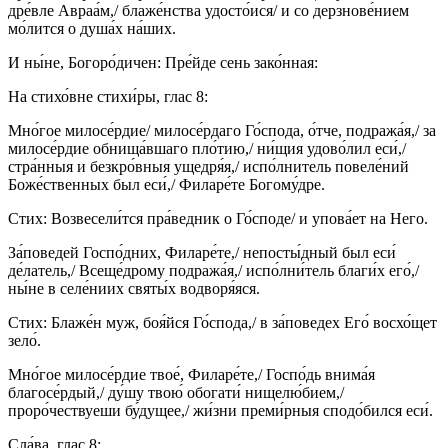
дре́вле Авраа́м,/ блаже́нства удосто́ися/ и со дерзнове́нием
мо́лится о душа́х на́ших.
И ны́не, Богоро́дичен: Пре́йде сень зако́нная:
На стихо́вне стихи́ры, глас 8:
Мно́гое милосе́рдие/ милосе́рдаго Го́спода, о́тче, подража́я,/ за
милосе́рдие обнища́вшаго пло́тию,/ ни́щия удово́лил еси́,/
стра́нныя и безкро́вныя ущедря́я,/ испо́лнитель повеле́ний
Боже́ственных был еси́,/ Филаре́те Богому́дре.
Стих: Возвесели́тся пра́ведник о Го́споде/ и упова́ет на Него.
За́поведей Госпо́дних, Филаре́те,/ непосты́дный был еси́
де́латель,/ Всеще́дрому подража́я,/ испо́лни́тель благи́х его́,/
ны́не в селе́ниих святы́х водворя́яся.
Стих: Блаже́н муж, боя́йся Го́спода,/ в за́поведех Его́ восхо́щет
зело́.
Мно́гое милосе́рдие твое́, Филаре́те,/ Госпо́дь внима́я
благосе́рдый,/ ду́шу твою́ обогати́ нищелю́бием,/
проро́чествуеши бу́дущее,/ жи́зни преми́рныя сподо́бился еси́.
Сла́ва, глас 8: