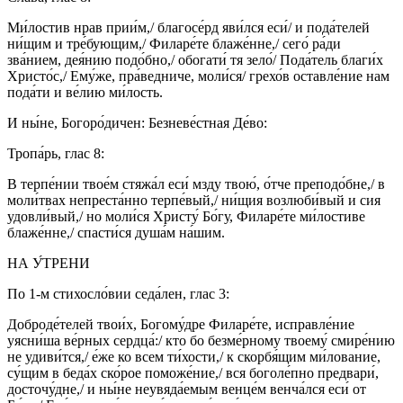
Ми́лостив нрав прии́м,/ благосе́рд яви́лся еси́/ и пода́телей
ни́щим и тре́бующим,/ Филаре́те блаже́нне,/ сего́ ра́ди
зва́нием, дея́нию подо́бно,/ обогати́ тя зело́/ Пода́тель благи́х
Христо́с,/ Ему́же, пра́ведниче, моли́ся/ грехо́в оставле́ние нам
пода́ти и ве́лию ми́лость.
И ны́не, Богоро́дичен: Безневе́стная Де́во:
Тропа́рь, глас 8:
В терпе́нии твое́м стяжа́л еси́ мзду твою́, о́тче преподо́бне,/ в
моли́твах непреста́нно терпе́вый,/ ни́щия возлюби́вый и сия
удовли́вый,/ но моли́ся Христу́ Бо́гу, Филаре́те ми́лостиве
блаже́нне,/ спасти́ся душа́м на́шим.
НА У́ТРЕНИ
По 1-м стихосло́вии седа́лен, глас 3:
Доброде́телей твои́х, Богому́дре Филаре́те, исправле́ние
уясни́ша ве́рных сердца́:/ кто бо безме́рному твоему́ смире́нию
не удиви́тся,/ е́же ко всем ти́хости,/ к скорбя́щим ми́лование,
су́щим в беда́х ско́рое поможе́ние,/ вся боголе́пно предвари́,
досточу́дне,/ и ны́не неувяда́емым венце́м венча́лся еси́ от