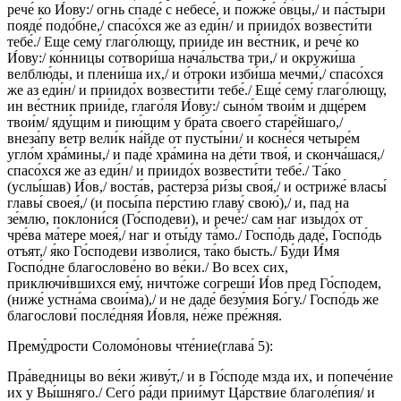
рече́ ко И́ову:/ огнь спаде́ с небесе́, и пожже́ о́вцы,/ и па́стыри
пояде́ подо́бне,/ спасо́хся же аз еди́н/ и приидо́х возвести́ти
тебе́./ Еще сему́ глаго́лющу, прии́де ин ве́стник, и рече́ ко
И́ову:/ ко́нницы сотвори́ша нача́льства три,/ и окружи́ша
велблю́ды, и плени́ша их,/ и о́троки изби́ша мечми́,/ спасо́хся
же аз еди́н/ и приидо́х возвести́ти тебе́./ Еще́ сему́ глаго́лющу,
ин ве́стник прии́де, глаго́ля И́ову:/ сыно́м твои́м и дще́рем
твои́м/ яду́щим и пию́щим у бра́та своего́ старе́йшаго,/
внеза́пу ветр вели́к на́йде от пусты́ни/ и косне́ся четыре́м
угло́м хра́мины,/ и паде́ хра́мина на де́ти твоя́, и сконча́шася,/
спасо́хся же аз еди́н/ и приидо́х возвести́ти тебе́./ Та́ко
(услы́шав) И́ов,/ воста́в, растерза́ ри́зы своя́,/ и остриже́ власы́
главы́ своея́,/ (и посы́па пе́рстию главу́ свою́),/ и, пад на
зе́млю, поклони́ся (Го́сподеви), и рече́:/ сам наг изыдо́х от
чре́ва ма́тере моея́,/ наг и оты́ду та́мо./ Госпо́дь даде́, Госпо́дь
отъят,/ я́ко Го́сподеви изво́лися, та́ко бысть./ Бу́ди И́мя
Госпо́дне благослове́но во ве́ки./ Во всех сих,
приключи́вшихся ему́, ничто́же согреши́ И́ов пред Го́сподем,
(ниже́ устна́ма свои́ма),/ и не даде́ безу́мия Бо́гу./ Госпо́дь же
благослови́ после́дняя И́овля, не́же пре́жняя.
Прему́дрости Соломо́новы чте́ние(глава́ 5):
Пра́ведницы во ве́ки живу́т,/ и в Го́споде мзда их, и попече́ние
их у Вы́шняго./ Сего́ ра́ди прии́мут Ца́рствие благоле́пия/ и