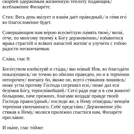
скорбе́й одержи́мым жи́зненную теплоту́ подаю́щия,/
всеблаже́нне Филаре́те.
Стих: Весь день ми́лует и взаи́м дае́т пра́ведный,/ и се́мя его́
во благослове́ние бу́дет.
Соверша́ющим нам ве́рою всесве́тлую па́мять твою́,/ моли́,
о́тче, по мно́гому твоему́ к Бо́гу дерзнове́нию,/ изба́витися
мра́ка страсте́й и вся́ких напа́стей жити́я/ и улучи́ти с тобо́ю
ра́дости несконча́емыя.
Сла́ва, глас 8:
Бога́тством изоби́луяй и ста́ды,/ я́ко но́вый И́ов, во благода́ти
показу́ешися,/ не то́чию во оби́лии пра́веден, но и в терпе́нии
непоро́чен:/ внеза́пу бо, я́коже он, всего́ стяжа́ния лиши́вся,/
ниже́ усты́ проти́ву Го́спода согреши́л еси́,/ ниже́ дал еси́
безу́мия Бо́гу, терпели́вейший./ Сего́ ра́ди еще и в сем животе́/
бо́льшими, па́че пре́жних, бла́гами воздаде́ пра́вде твое́й
Госпо́дь правосу́дный,/ последи́ же, к Нему отше́дша,/ венце́м
терпе́ния увенча́ннаго, Себе́ предста́ви./ Дерзнове́ние у́бо
стяжа́в к Нему́,/ моли́ся приле́жно спасти́ся нам, Филаре́те
пресла́вне.
И ны́не, глас то́йже: