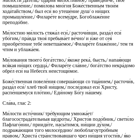
Ми́лости Да́тель,/ одари́в ми́лостивное,/ пра́ведниче, твое
помышле́ние,/ поми́лова мно́гия Боже́ственным твои́м
хода́тайством,/ был еси́ во утеше́ние душ/ о ни́щих
промышле́ние,/ Филаре́те всему́дре, Богоблаже́нне
преподо́бне.
Ми́лостию ми́лость стяжа́л еси́,/ расточи́вши, разда́л еси́
убо́гим,/ пра́вда твоя́ пребыва́ет ве́чно/ и и́же от сея́
приобре́тение тебе́ неветша́емое,/ Филаре́те блаже́нне,/ тем тя
чтим и ублажа́ем.
Ми́лования твоего́ бога́тство,/ я́коже река́, бысть,/ напая́ющи
вся́кая ни́щих сердца́,/ Филаре́те сла́вне,/ бога́тство некра́домо
обре́л еси́ на Небесе́х неистощи́мое.
Боже́ственная повеле́ния соверша́ющи со тща́нием,/ расточи́в,
разда́л еси́/ хлеб твой ни́щим,/ после́довал еси́ Христу́,
распе́ншемуся пло́тию,/ Еди́ному Бо́гу на́шему.
Сла́ва, глас 2:
Ми́лости исто́чник/ тре́бующим умножа́ет/
благосострада́тельныя ще́дро́ты,/ Христо́в подо́бник,/ свети́ло
Пафлаго́нии,/ прииди́те, насы́тимся, ни́щии ду́хом,/
подража́ющии того милосе́рдию/ любоблагоутро́бным
нра́вом,/ Христа́ стра́нствовавшаго чрез ни́щия угости́в,/ я́ко