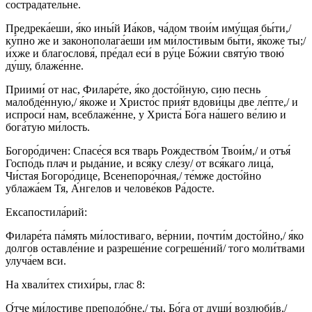
сострада́тельне.
Предрека́еши, я́ко ины́й Иа́ков, ча́дом твои́м иму́щая бы́ти,/
ку́пно же и законополага́еши им ми́лостивым бы́ти, я́коже ты;/
и́хже и благословя́, пре́дал еси́ в ру́це Бо́жии святу́ю твою́
ду́шу, блаже́нне.
Приими́ от нас, Филаре́те, я́ко досто́йную, сию песнь
малобде́нную,/ я́коже и Христо́с прия́т вдови́цы две ле́пте,/ и
испроси́ нам, всеблаже́нне, у Христа́ Бо́га на́шего ве́лию и
бога́тую ми́лость.
Богоро́дичен: Спасе́ся вся тварь Рождество́м Твои́м,/ и отъя́
Госпо́дь плач и рыда́ние, и вся́ку сле́зу/ от вся́каго лица́,
Чи́стая Богоро́дице, Всенепоро́чная,/ те́мже досто́йно
ублажа́ем Тя, А́нгелов и челове́ков Ра́досте.
Ексапостила́рий:
Филаре́та па́мять ми́лостиваго, ве́рнии, почти́м досто́йно,/ я́ко
долго́в оставле́ние и разреше́ние согреше́ний/ того моли́твами
улуча́ем вси.
На хвали́тех стихи́ры, глас 8:
О́тче ми́лостиве преподо́бне,/ ты, Бо́га от души́ возлюби́в,/