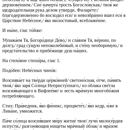
дерзнове́нием./ Сие́ начерта́ трость Богосло́вская,/ твоя́ же
щедрода́тельная рука́ де́лом утверди́, Филаре́те:/
благодерзнове́нно бо восходи́л еси́/ и невозбра́нно вшел еси́ в
Ца́рствие Небе́сное,/ я́ко ми́лостивый, всеблаже́нне.
И ны́не, глас то́йже:
Ублажа́ем Тя, Богоро́дице Де́во,/ и сла́вим Тя, ве́рнии, по
до́лгу,/ град су́щую непоколеби́мый, и сте́ну необоримую,/ и
предста́тельство и прибе́жище душ на́ших.
На стихо́вне стихи́ры, глас 1.
Подо́бен: Небе́сных чино́в:
Возсиява́ет на тве́рди це́рко́вней/ светоно́сная, о́тче, па́мять
твоя́,/ я́ко заря́ Со́лнца Непристу́пнаго,/ из о́блака све́тла
возсия́вающаго в Вифлее́ме/ и лесть мра́чную многобо́жия
потребля́ющаго.
Стих: Пра́ведник, я́ко фи́никс, процвете́т,/ я́ко кедр, и́же в
Лива́не, умно́жится.
Па́че со́лнца возсия́вшее ми́ру житие́ твое/ лучи́ милосе́рдия
испусти́,/ разгоня́ющия нищеты мра́чный о́блак/ и мра́зом