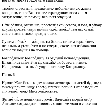
Бо́га,/ от мра́ка грехо́внаго взыва́юща.
Твои́ми страстьми́, прехва́льне,/ неболе́зненную жизнь
восприя́в, свя́те Вячесла́ве,/ стра́ждущим всем яви́ся
заступле́ние, на по́мощь ве́рно тя зову́щим.
Па́че со́лнца, блаже́нне, просвети́л еси́ се́вера, и ю́га, и за́пада
концы́/ пресве́тлыми заря́ми чуде́с твои́х./ Тем нас озари́,
свя́те, па́мять твою́ пра́зднующих.
Су́щим в беда́х помо́щник ты бысть,/ ни́щим кормле́ние,
печа́льным уте́ха,/ тем и по сме́рти, свя́те, вся избавля́еши
ве́рно тя зову́щия на по́мощь.
Богоро́дичен: Богоро́дицу Тя от души́ испове́дующия,
Влады́чице ми́ру Блага́я, спаса́й,/ Тя бо заступле́ние,
Непоро́чная, и́мамы,/ су́щую вои́стину Богоро́дицу.
Песнь 6
Ирмо́с: Жите́йское мо́ре/ воздвиза́емое зря напа́стей бу́рею,/ к
ти́хому приста́нищу Твоему́ прите́к, вопию́ Ти:/ возведи́ от
тли живо́т мой,/ Многоми́лостиве.
Житие́ чи́сто поще́нием стяжа́в, Вячесла́ве преди́вне,/ и
А́нгелом сограждани́н яви́вся,/ с ни́миже моли́ о спасе́нии