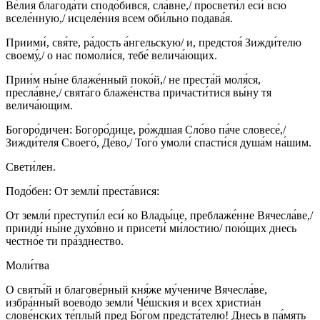
Ве́лия благода́ти сподо́бився, сла́вне,/ просвети́л еси́ всю
вселе́нную,/ исцеле́ния всем оби́льно подава́я.
Приими́, свя́те, ра́дость а́нгельскую/ и, предстоя́ Зижди́телю
своему́,/ о нас помоли́ся, тебе́ велича́ющих.
Прии́м ны́не блаже́нный поко́й,/ не преста́й моля́ся,
пресла́вне,/ свята́го блаже́нства причасти́тися вы́ну тя
велича́ющим.
Богоро́дичен: Богоро́дице, ро́ждшая Сло́во па́че словесе́,/
Зижди́теля Своего́, Де́во,/ Того́ умоли́ спасти́ся душа́м на́шим.
Свети́лен.
Подо́бен: От земли́ преста́вися:
От земли́ преступи́л еси́ ко Влады́це, преблаже́нне Вячесла́ве,/
прииди́ ны́не духо́вно и присети́ ми́лостию/ пою́щих днесь
честно́е ти пра́зднество.
Моли́тва
О святы́й и благове́рный кня́же му́чениче Вячесла́ве,
избра́нный воево́до земли́ Че́шския и всех христиа́н
слове́нских те́плый пред Бо́гом предста́телю! Днесь в па́мять