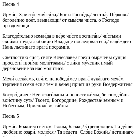
Песнь 4
Ирмо́с: Христо́с моя́ си́ла,/ Бог и Госпо́дь,/ честна́я Це́рковь/
боголе́пно пое́т, взыва́ющи/ от смы́сла чи́ста, о Го́споде
пра́зднующи.
Благоде́тельно измла́да в ве́ре чи́сте воспита́н,/ чи́стыми
свои́ми труды́ любо́вию Влады́це после́довал еси́,/ наде́ждею
Нань льсти́ваго врага́ посрами́в.
Све́тлостию сия́я, свя́те Вячесла́ве,/ грехи́ омраче́ны су́щия
просвети́ твои́ми моли́твами,/ с ли́ки му́ченик имы́й
дерзнове́ние за нас моли́тися.
Мечи́ ссека́емь, свя́те, непобеди́ме,/ врага́ лука́ваго мече́м
терпе́ния ссекл еси́;/ тем и вене́ц прия́т из руки́ Вседержи́теля.
Богоро́дичен: Неизглаго́ланы и непостижи́мы, богоподо́бны
вои́стину суть/ Твоего́, Богоро́дице, Рождества́/ земны́м и
Небе́сным, Присноде́во, та́йны.
Песнь 5
Ирмо́с: Бо́жиим све́том Твои́м, Бла́же,/ у́тренюющих Ти ду́ши
любо́вию озари́, молю́ся,/ Тя ве́дети, Сло́ве Бо́жий,/ и́стиннаго