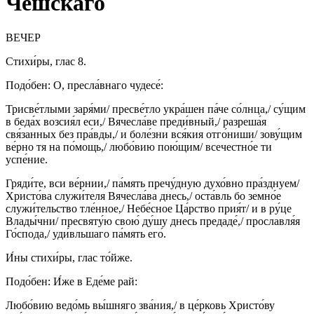
Чешскаго
ВЕЧЕР
Стихи́ры, глас 8.
Подо́бен: О, пресла́внаго чудесе́:
Трисве́тлыми заря́ми/ пресве́тло укра́шен па́че со́лнца,/ су́щим
в беда́х возсия́л еси,/ Вячесла́ве преди́вный,/ разреша́я
свя́занных без пра́вды,/ и боле́зни вся́кия отго́ниши/ зову́щим
ве́рно тя на по́мощь,/ любо́вию пою́щим/ всечестно́е ти
успе́ние.
Гряди́те, вси ве́рнии,/ па́мять пречу́дную духо́вно пра́зднуем/
Христо́ва служи́теля Вячесла́ва днесь,/ оста́вль бо земно́е
служи́тельство тле́нное,/ Небе́сное Ца́рство прия́т/ и в ру́це
Влады́чни/ пресвяту́ю свою́ ду́шу днесь предаде́,/ прославля́я
Го́спода,/ уди́вльшаго па́мять его́.
И́ны стихи́ры, глас то́йже.
Подо́бен: И́же в Еде́ме рай:
Любо́вию ведо́мь вы́шняго зва́ния,/ в це́рковь Христо́ву