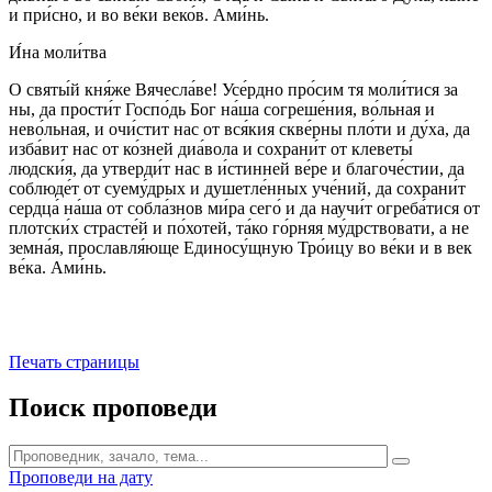
и при́сно, и во ве́ки веко́в. Ами́нь.
И́на моли́тва
О святы́й кня́же Вячесла́ве! Усе́рдно про́сим тя моли́тися за
ны, да прости́т Госпо́дь Бог на́ша согреше́ния, во́льная и
нево́льная, и очи́стит нас от вся́кия скве́рны пло́ти и ду́ха, да
изба́вит нас от ко́зней диа́вола и сохрани́т от клеветы́
людски́я, да утверди́т нас в и́стинней ве́ре и благоче́стии, да
соблюде́т от суему́дрых и душетле́нных уче́ний, да сохрани́т
сердца́ на́ша от собла́знов ми́ра сего́ и да научи́т огреба́тися от
плотски́х страсте́й и по́хотей, та́ко го́рняя му́дрствовати, а не
земна́я, прославля́юще Единосу́щную Тро́ицу во ве́ки и в век
ве́ка. Ами́нь.
Печать страницы
Поиск проповеди
Проповеди на дату