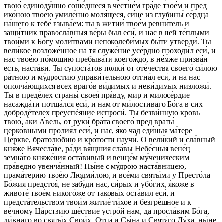
твою́ единоду́шно соше́дшеся в честне́м гра́де твое́м и пред
ико́ною твое́ю умиле́нно моля́щеся, си́це из глубины́ се́рдца
на́шего к тебе́ взыва́ем: ты в житии́ твое́м ревни́тель и
защи́тник правосла́вныя ве́ры был еси́, и нас в ней те́плыми
твои́ми к Бо́гу моли́твами непоколеби́мых бы́ти утверди́. Ты
вели́кое возложе́нное на тя служе́ние усе́рдно проходи́л еси́, и
нас твое́ю по́мощию пребыва́ти коего́ждо, в не́мже призва́н
есть, наста́ви. Ты супоста́тов полки́ от оте́чества своего́ си́лою
ра́тною и му́дростию управи́тельною отгна́л еси́, и на нас
ополча́ющихся всех враго́в ви́димых и неви́димых низложи́.
Ты в преде́лех страны́ своея́ пра́вду, мир и милосе́рдие
насажда́ти потща́лся еси́, и нам от ми́лостиваго Бо́га в сих
доброде́телех преуспе́яние испроси́. Ты безви́нную кровь
твою́, а́ки А́вель, от руки́ бра́та своего́ пред враты́
церко́вными пролия́л еси́, и нас, я́ко чад еди́ныя ма́тере
Це́ркве, братолю́бию и кро́тости научи́. О вели́кий и сла́вный
кня́же Вячесла́ве, ра́ди вя́щшия сла́вы Небе́сныя вене́ц
земна́го княже́ния оста́вивый и венце́м му́ченическим
пра́ведно увенча́нный! Ны́не с му́дрою наста́вницею,
прама́терию твое́ю Людми́лою, и все́ми святы́ми у Престо́ла
Бо́жия предстоя́, не забу́ди нас, си́рых и убо́гих, я́коже в
животе́ твое́м никого́же от таковы́х оста́вил еси́, и
предста́тельством твои́м житие́ ти́хое и безгре́шное и к
ве́чному Ца́рствию ше́ствие устро́й нам, да просла́вим Бо́га,
ди́внаго во святы́х Свои́х, Отца́ и Сы́на и Свята́го Ду́ха, ны́не