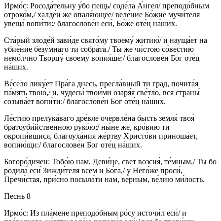
Ирмо́с: Росода́тельну у́бо пещь/ соде́ла А́нгел/ преподо́бным
отроко́м,/ халде́и же опаля́ющее/ веле́ние Бо́жие мучи́теля
увеща́ вопи́ти:/ благослове́н еси́, Бо́же оте́ц на́ших.
Ста́рый злоде́й зави́де свято́му твоему́ житию́/ и науща́ет на
убие́ние безу́мнаго ти собра́та./ Ты же чи́стою со́вестию
немо́лчно Творцу́ своему́ вопия́ше:/ благослове́н Бог оте́ц
на́ших.
Ве́село лику́ет Пра́га днесь, пресла́вный ти град, почита́я
па́мять твою́,/ и, чудесы́ твои́ми озаря́я све́тло, вся страны́
созыва́ет вопи́ти:/ благослове́н Бог оте́ц на́ших.
Ле́стию прелука́ваго дре́вле очервле́на бысть земля́ твоя́
братоуби́йственною руко́ю;/ ны́не же, кро́вию ти
окропи́вшися, благоуха́ния же́ртву Христо́ви приноша́ет,
вопию́щи:/ благослове́н Бог оте́ц на́ших.
Богоро́дичен: Тобо́ю нам, Деви́це, свет возсия́, те́мным,/ Ты бо
родила́ еси́ Зижди́теля всем и Бо́га,/ у Него́же проси́,
Пречи́стая, при́сно посыла́ти нам, ве́рным, ве́лию ми́лость.
Песнь 8
Ирмо́с: Из пла́мене преподо́бным ро́су источи́л еси́/ и