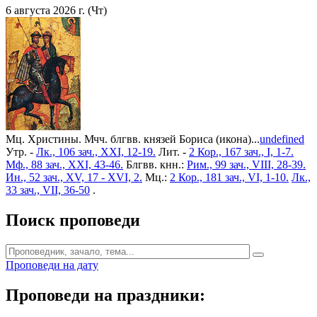
6 августа 2026 г. (Чт)
Мц. Христины. Мчч. блгвв. князей Бориса (икона)...
undefined
Утр. -
Лк., 106 зач., XXI, 12-19.
Лит. -
2 Кор., 167 зач., I, 1-7.
Мф., 88 зач., XXI, 43-46.
Блгвв. кнн.:
Рим., 99 зач., VIII, 28-39.
Ин., 52 зач., XV, 17 - XVI, 2.
Мц.:
2 Кор., 181 зач., VI, 1-10.
Лк.,
33 зач., VII, 36-50
.
Поиск проповеди
Проповеди на дату
Проповеди на праздники: