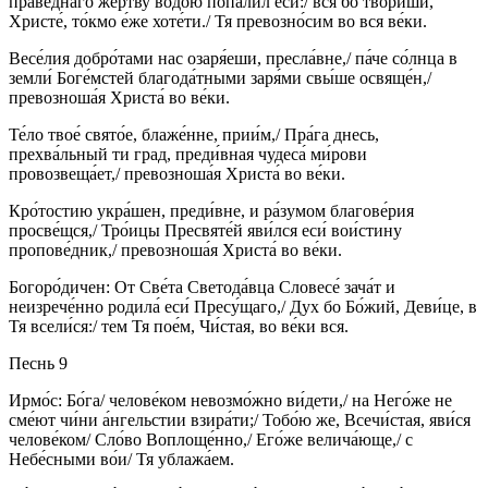
пра́веднаго же́ртву водо́ю попали́л еси́:/ вся бо твори́ши,
Христе́, то́кмо е́же хоте́ти./ Тя превозно́сим во вся ве́ки.
Весе́лия добро́тами нас озаря́еши, пресла́вне,/ па́че со́лнца в
земли́ Боге́мстей благода́тными заря́ми свы́ше освяще́н,/
превозноша́я Христа́ во ве́ки.
Те́ло твое́ свято́е, блаже́нне, прии́м,/ Пра́га днесь,
прехва́льный ти град, преди́вная чудеса́ ми́рови
провозвеща́ет,/ превозноша́я Христа́ во ве́ки.
Кро́тостию укра́шен, преди́вне, и ра́зумом благове́рия
просве́щся,/ Тро́ицы Пресвяте́й яви́лся еси́ вои́стину
пропове́дник,/ превозноша́я Христа́ во ве́ки.
Богоро́дичен: От Све́та Светода́вца Словесе́ зача́т и
неизрече́нно родила́ еси́ Пресу́щаго,/ Дух бо Бо́жий, Деви́це, в
Тя всели́ся:/ тем Тя пое́м, Чи́стая, во ве́ки вся.
Песнь 9
Ирмо́с: Бо́га/ челове́ком невозмо́жно ви́дети,/ на Него́же не
сме́ют чи́ни а́нгельстии взира́ти;/ Тобо́ю же, Всечи́стая, яви́ся
челове́ком/ Сло́во Воплоще́нно,/ Его́же велича́юще,/ с
Небе́сными во́и/ Тя ублажа́ем.