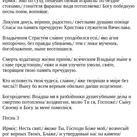
Ирмо́с: Я́ко по су́ху, пешеше́ствовав Изра́иль/ по бе́здне
стопа́ми,/ гони́теля фарао́на/ ви́дя потопля́ема:/ Бо́гу побе́дную
песнь пои́м, вопия́ше.
Лику́им днесь, ве́рнии, ра́достно,/ све́тлыми душа́ми пою́ще
Спа́са/ на па́мять пречу́дную Христо́ва служи́теля Вячесла́ва.
Влады́чним Страсте́м сла́вне уподо́бился еси́,/ я́ко а́гня
непоро́чно, без пра́вды убива́емь,/ тем с ли́ки му́ченик,
богоблаже́нне, ны́не весели́шися.
Смерть хода́таицу жи́зни прии́м,/ вся́ческим Влады́це ны́не в
сла́ве предстои́ши,/ ея́же и нам улучи́ти умоли́, свя́те,
творя́щим твою́ па́мять пречу́дную.
Кто испове́сть твоя́ чудеса́, сла́вне,/ я́же твори́ши в ми́ре без
числа́?/ Вы́ну бо всем ве́рным оби́льно дае́ши исцеле́ние.
Богоро́дичен: Впа́дша мя в разбо́йники душегу́бными де́лы и
сме́ртию потопле́на/ воздви́гни, молю́ Ти ся, Госпоже́:/ Сы́ну
Своему́ и Бо́гу за мене́ помоли́ся.
Песнь 3
Ирмо́с: Несть свят,/ я́коже Ты, Го́споди Бо́же мой,/ вознесы́й
рог ве́рных Твои́х, Бла́же,/ и утверди́выи́ нас на ка́мени/