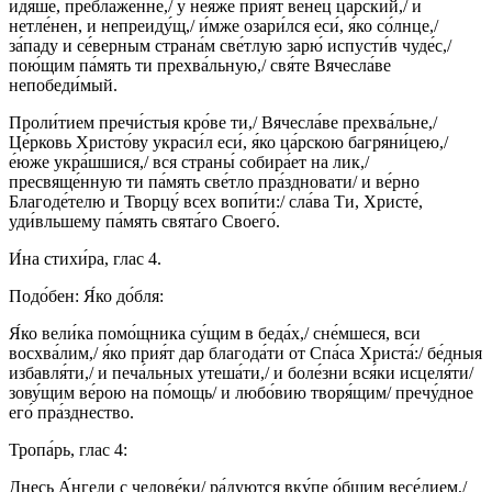
идя́ше, преблаже́нне,/ у нея́же прия́т вене́ц ца́рский,/ и
нетле́нен, и непреиду́щ,/ и́мже озари́лся еси́, я́ко со́лнце,/
за́паду и се́верным страна́м све́тлую зарю́ испусти́в чуде́с,/
пою́щим па́мять ти прехва́льную,/ свя́те Вячесла́ве
непобеди́мый.
Проли́тием пречи́стыя кро́ве ти,/ Вячесла́ве прехва́льне,/
Це́рковь Христо́ву украси́л еси́, я́ко ца́рскою багряни́цею,/
е́юже укра́шшися,/ вся страны́ собира́ет на лик,/
пресвяще́нную ти па́мять све́тло пра́здновати/ и ве́рно
Благоде́телю и Творцу́ всех вопи́ти:/ сла́ва Ти, Христе́,
уди́вльшему па́мять свята́го Своего́.
И́на стихи́ра, глас 4.
Подо́бен: Я́ко до́бля:
Я́ко вели́ка помо́щника су́щим в беда́х,/ сне́мшеся, вси
восхва́лим,/ я́ко прия́т дар благода́ти от Спа́са Христа́:/ бе́дныя
избавля́ти,/ и печа́льных утеша́ти,/ и боле́зни вся́ки исцеля́ти/
зову́щим ве́рою на по́мощь/ и любо́вию творя́щим/ пречу́дное
его́ пра́зднество.
Тропа́рь, глас 4:
Днесь А́нгели с челове́ки/ ра́дуются вку́пе о́бщим весе́лием,/