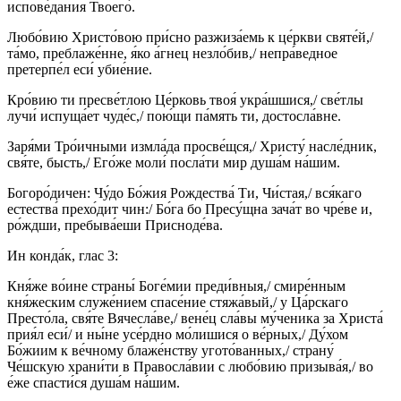
испове́дания Твоего́.
Любо́вию Христо́вою при́сно разжиза́емь к це́ркви святе́й,/
та́мо, преблаже́нне, я́ко а́гнец незло́бив,/ непра́ведное
претерпе́л еси́ убие́ние.
Кро́вию ти пресве́тлою Це́рковь твоя́ укра́шшися,/ све́тлы
лучи́ испуща́ет чуде́с,/ пою́щи па́мять ти, достосла́вне.
Заря́ми Тро́ичными измла́да просве́щся,/ Христу́ насле́дник,
свя́те, бысть,/ Его́же моли́ посла́ти мир душа́м на́шим.
Богоро́дичен: Чу́до Бо́жия Рождества́ Ти, Чи́стая,/ вся́каго
естества́ прехо́дит чин:/ Бо́га бо Пресу́щна зача́т во чре́ве и,
ро́ждши, пребыва́еши Присноде́ва.
Ин конда́к, глас 3:
Кня́же во́ине страны́ Боге́мии преди́вныя,/ смире́нным
кня́жеским служе́нием спасе́ние стяжа́вый,/ у Ца́рскаго
Престо́ла, свя́те Вячесла́ве,/ вене́ц сла́вы му́ченика за Христа́
прия́л еси́/ и ны́не усе́рдно мо́лишися о ве́рных,/ Ду́хом
Бо́жиим к ве́чному блаже́нству угото́ванных,/ страну́
Че́шскую храни́ти в Правосла́вии с любо́вию призыва́я,/ во
е́же спасти́ся душа́м на́шим.