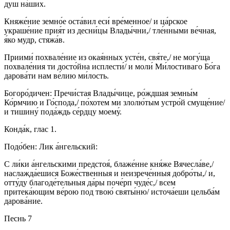
душ на́ших.
Княже́ние земно́е оста́вил еси́ вре́менное/ и ца́рское
украше́ние прия́т из десни́цы Влады́чни,/ тле́нными ве́чная,
я́ко мудр, стяжа́в.
Приими́ похвале́ние из окая́нных усте́н, свя́те,/ не могу́ща
похвале́ния ти досто́йна исплести́/ и моли́ Ми́лостиваго Бо́га
дарова́ти нам ве́лию ми́лость.
Богоро́дичен: Пречи́стая Влады́чице, ро́ждшая земны́м
Ко́рмчию и Го́спода,/ по́хотем ми злолю́тым устро́й смуще́ние/
и тишину́ пода́ждь се́рдцу моему́.
Конда́к, глас 1.
Подо́бен: Лик а́нгельский:
С ли́ки а́нгельскими предстоя́, блаже́нне кня́же Вячесла́ве,/
наслажда́ешися Боже́ственныя и неизрече́нныя добро́ты,/ и,
отту́ду благоде́тельныя да́ры поче́рп чуде́с,/ всем
притека́ющим ве́рою под твою́ святы́ню/ источа́еши цельба́м
дарова́ние.
Песнь 7