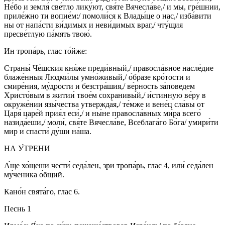
Не́бо и земля́ све́тло лику́ют, свя́те Вячесла́ве,/ и мы, гре́шнии,
приле́жно ти вопие́м:/ помоли́ся к Влады́це о нас,/ изба́вити
ны от напа́сти ви́димых и неви́димых враг,/ чту́щия
пресве́тлую па́мять твою́.
Ин тропа́рь, глас то́йже:
Страны́ Че́шския кня́же преди́вный,/ правосла́вное насле́дие
блаже́нныя Людми́лы умно́живый,/ о́бразе кро́тости и
смире́ния, му́дрости и безстра́шия,/ ве́рность за́поведем
Христо́вым в житии́ твое́м сохранивы́й,/ и́стинную ве́ру в
окруже́нии язы́чества утвержда́я,/ те́мже и вене́ц сла́вы от
Царя́ царе́й прия́л еси́,/ и ны́не правосла́вных ми́ра всего́
назида́еши,/ моли́, свя́те Вячесла́ве, Всеблага́го Бо́га/ умири́ти
мир и спасти́ ду́ши на́ша.
НА У́ТРЕНИ
А́ще хо́щеши чести́ седа́лен, зри тропа́рь, глас 4, или́ седа́лен
му́ченика о́бщий.
Кано́н свята́го, глас 6.
Песнь 1