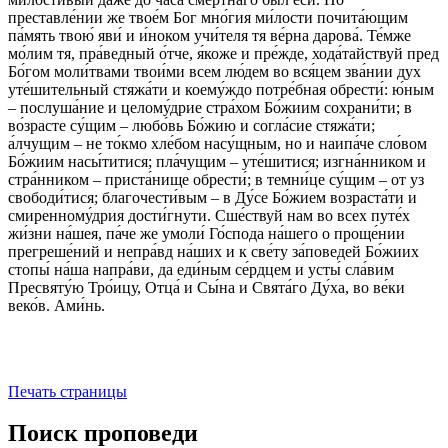
преставле́нии же твое́м Бог мно́гия ми́лости почита́ющим
па́мять твою́ яви́ и и́ноком учи́теля тя ве́рна дарова́. Те́мже
мо́лим тя, пра́ведный о́тче, я́коже и пре́жде, хода́тайствуй пред
Бо́гом моли́твами твои́ми всем лю́дем во вся́цем зва́нии дух
уте́шительный стяжа́ти и коему́ждо потре́бная обрести́: ю́ным
– послуша́ние и целому́дрие стра́хом Бо́жиим сохрани́ти; в
во́зрасте су́щим – любо́вь Бо́жию и согла́сие стяжа́ти;
а́лчущим – не то́кмо хле́бом насу́щным, но и наипа́че сло́вом
Бо́жиим насы́титися; пла́чущим – уте́шитися; изгна́нником и
стра́нником – приста́нище обрести́; в темни́це су́щим – от уз
свободи́тися; благочести́вым – в Ду́се Бо́жием возраста́ти и
смиренному́дрия дости́гнути. Сше́ствуй нам во всех путе́х
жи́зни на́шея, па́че же умоли́ Го́спода на́шего о проще́нии
прегреше́ний и непра́вд на́ших и к све́ту за́поведей Бо́жиих
стопы́ на́ша напра́ви, да еди́ным се́рдцем и усты́ сла́вим
Пресвяту́ю Тро́ицу, Отца́ и Сы́на и Свята́го Ду́ха, во ве́ки
веко́в. Ами́нь.
Печать страницы
Поиск проповеди