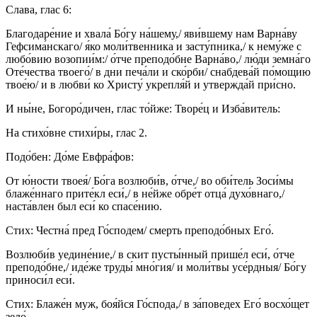
Слава, глас 6:
Благодаре́ние и хвала́ Бо́гу на́шему,/ яви́вшему нам Варна́ву
Гефсима́нскаго/ я́ко моли́твенника и засту́пника,/ к нему́же с
любо́вию возопии́м:/ о́тче преподо́бне Варна́во,/ лю́ди земна́го
Оте́чества твоего́/ в дни печа́ли и ско́рби/ снабдева́й по́мощию
твое́ю/ и в любви́ ко Христу́ укрепля́й и утвержда́й при́сно.
И ны́не, Богоро́дичен, глас то́йже: Творе́ц и Изба́витель:
На стихо́вне стихи́ры, глас 2.
Подо́бен: До́ме Евфра́фов:
От ю́ности твоея́/ Бо́га возлюби́в, о́тче,/ во оби́тель Зоси́мы
блаже́ннаго прите́кл еси́,/ в не́йже обре́т отца́ духо́внаго,/
наста́влен был еси́ ко спасе́нию.
Стих: Честна́ пред Го́сподем/ смерть преподо́бных Его́.
Возлюби́в уедине́ние,/ в скит пусты́нный прише́л еси́, о́тче
преподо́бне,/ иде́же труды́ мно́гия/ и моли́твы усе́рдныя/ Бо́гу
приноси́л еси́.
Стих: Блаже́н муж, боя́йся Го́спода,/ в за́поведех Его́ восхо́щет
зело́.