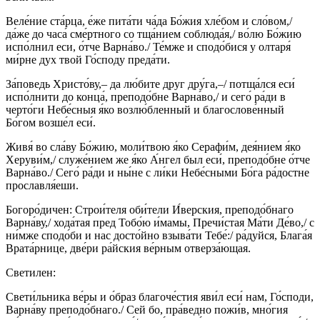
Веле́ние ста́рца, е́же пита́ти ча́да Бо́жия хле́бом и сло́вом,/
да́же до часа́ сме́ртного со тща́нием соблюда́я,/ во́лю Бо́жию
испо́лнил еси, о́тче Варна́во./ Те́мже и сподо́бися у олтаря́
ми́рне дух твой Го́споду преда́ти.
За́поведь Христо́ву,– да лю́бите друг дру́га,–/ потща́лся еси́
испо́лнити до конца́, преподо́бне Варна́во,/ и сего́ ра́ди в
черто́ги Небе́сныя я́ко возлю́бленный и благослове́нный
Бо́гом возше́л еси́.
Живя́ во сла́ву Бо́жию, моли́твою я́ко Серафи́м, дея́нием я́ко
Херуви́м,/ служе́нием же я́ко А́нгел был еси́, преподо́бне о́тче
Варна́во./ Сего́ ра́ди и ны́не с ли́ки Небе́сными Бо́га ра́достне
прославля́еши.
Богоро́дичен: Строи́теля оби́тели И́верския, преподо́бнаго
Варна́ву,/ хода́тая пред Тобо́ю и́мамы, Пречи́стая Ма́ти Де́во,/ с
ни́мже сподо́би и нас досто́йно взыва́ти Тебе́:/ ра́дуйся, Блага́я
Врата́рнице, две́ри ра́йския ве́рным отверза́ющая.
Светилен:
Свети́льника ве́ры и о́браз благоче́стия яви́л еси́ нам, Го́споди,
Варна́ву преподо́бнаго./ Сей бо, пра́ведно пожи́в, мно́гия