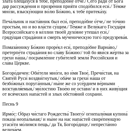
зла́та блеща́хуся в тебе́, преподо́бне о́тче./ Сего́ ра́ди от Бо́га
дар рассужде́ния и прозре́ния прия́ти сподо́бился еси́./ Те́мже
мно́зи, взыску́ющии во́лю Бо́жию, к тебе́ притека́ху.
Печа́льник и наста́вник был еси́, преподо́бне о́тче,/ не то́чию
просты́м, но и во вла́сти су́щим./ Те́мже и Вели́каго Госуда́ря
Всеросси́йскаго в ке́ллии твое́й духо́вне утеша́л еси́,/
гряду́щая страда́ния и смерть му́ченическую того́ предузрева́я.
Помаза́ннику Бо́жию проре́кл еси́, преподо́бне Варна́во,/
претерпе́ти страда́ния во сла́ву Бо́жию:/ той бо яви́ся же́ртва за
грехи́ на́ша,/ посрамле́ние губи́телей земли́ Росси́йския и
сла́ва Це́ркве.
Богоро́дичен: Оби́тели мно́ги, во и́мя Твое́, Пречи́стая, на
Святе́й Руси́ воздви́гнутыя,/ оба́че за грехи́ на́ша от
безбо́жных поруга́нныя,/ ны́не же со усе́рдием ве́рными
возставля́емыя,/ ми́лостию Твое́ю не оста́ви/ и в них живу́щия
от вся́ческих напа́стей и злых обстоя́ний сохрани́.
Песнь 9
Ирмо́с: О́браз чи́стаго Рождества́ Твоего́/ огнепали́мая купина́
показа́ неопа́льная;/ и ны́не на нас напа́стей свире́пеющую
угаси́ти мо́лимся пещь,/ да Тя, Богоро́дице,/ непреста́нно
велича́ем.