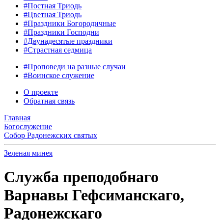
#Постная Триодь
#Цветная Триодь
#Праздники Богородичные
#Праздники Господни
#Двунадесятые праздники
#Страстная седмица
#Проповеди на разные случаи
#Воинское служение
О проекте
Обратная связь
Главная
Богослужение
Собор Радонежских святых
Зеленая минея
Служба преподобнаго
Варнавы Гефсиманскаго,
Радонежскаго