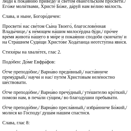
лю́ди к покая́нию приведе́/ и све́том ева́нгельским просвети́./
Его́же моли́твами, Христе́ Бо́же, да́руй нам ве́лию ми́лость.
Слава, и ныне, Богоро́дичен:
Просвети́ нас све́том Сы́на Твоего́, благослове́нная
Влады́чице,/ к не́мощем на́шим милосе́рдна бу́ди,/ про́чее
вре́мя живота́ на́шего в ми́ре и покая́нии сподо́би сконча́ти/ и
на Стра́шнем Суди́щи Христо́ве Хода́таица неотсту́пна яви́ся.
Стихи́ры на хвали́тех, глас 2.
Подо́бен: До́ме Евфра́фов:
О́тче преподо́бне,/ Варна́во преди́вный,/ наста́вниче
прему́дрый,/ научи́ и нас/ путе́м Христо́вым неле́ностно
ше́ствовати.
О́тче преподо́бне,/ Варна́во пречу́дный,/ уте́шителю кро́ткий,/
помози́ нам, в печа́ли су́щим,/ во благоду́шии пребыва́ти.
О́тче преподо́бне,/ Варна́во пресла́вный,/ избра́нниче Бо́жий,/
моли́ся ко Го́споду/ душа́м на́шим спасти́ся.
Слава, глас 8: