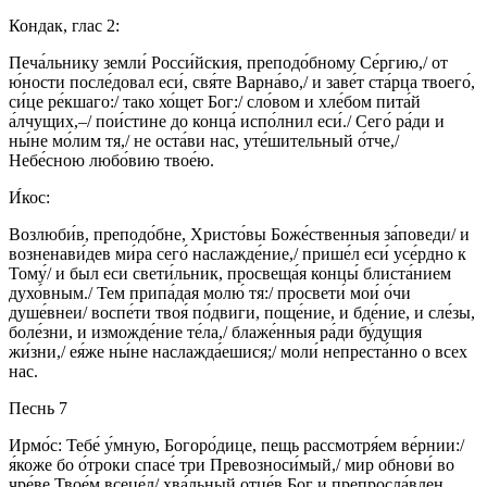
Кондак, глас 2:
Печа́льнику земли́ Росси́йския, преподо́бному Се́ргию,/ от
ю́ности после́довал еси́, свя́те Варна́во,/ и заве́т ста́рца твоего́,
си́це ре́кшаго:/ тако хо́щет Бог:/ сло́вом и хле́бом пита́й
а́лчущих,–/ пои́стине до конца́ испо́лнил еси́./ Сего́ ра́ди и
ны́не мо́лим тя,/ не оста́ви нас, уте́шительный о́тче,/
Небе́сною любо́вию твое́ю.
И́кос:
Возлюби́в, преподо́бне, Христо́вы Боже́ственныя за́поведи/ и
возненави́дев ми́ра сего́ наслажде́ние,/ прише́л еси́ усе́рдно к
Тому́/ и был еси свети́льник, просвеща́я концы́ блиста́нием
духо́вным./ Тем припа́дая молю́ тя:/ просвети́ мои́ о́чи
душе́внеи/ воспе́ти твоя́ по́двиги, поще́ние, и бде́ние, и сле́зы,
боле́зни, и изможде́ние те́ла,/ блаже́нныя ра́ди бу́дущия
жи́зни,/ ея́же ны́не наслажда́ешися;/ моли́ непреста́нно о всех
нас.
Песнь 7
Ирмо́с: Тебе́ у́мную, Богоро́дице, пещь рассмотря́ем ве́рнии:/
я́коже бо о́троки спасе́ три Превозноси́мый,/ мир обнови́ во
чре́ве Твое́м всеце́л/ хва́льный отце́в Бог и препросла́влен.