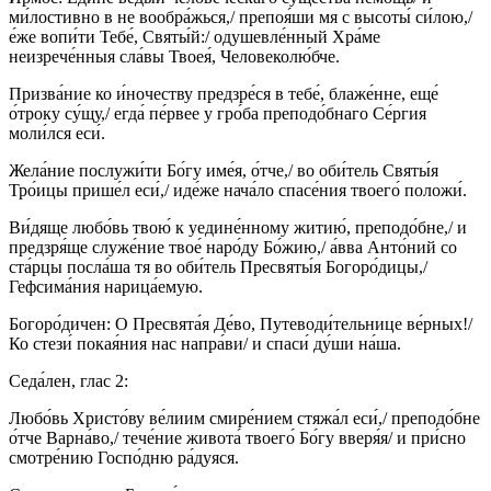
ми́лостивно в не вообра́жься,/ препоя́ши мя с высоты́ си́лою,/
е́же вопи́ти Тебе́, Святы́й:/ одушевле́нный Хра́ме
неизрече́нныя сла́вы Твоея́, Человеколю́бче.
Призва́ние ко и́ночеству предзре́ся в тебе́, блаже́нне, еще́
о́троку су́щу,/ егда́ пе́рвее у гро́ба преподо́бнаго Се́ргия
моли́лся еси́.
Жела́ние послужи́ти Бо́гу име́я, о́тче,/ во оби́тель Святы́я
Тро́ицы прише́л еси́,/ иде́же нача́ло спасе́ния твоего́ положи́.
Ви́дяще любо́вь твою́ к уедине́нному житию́, преподо́бне,/ и
предзря́ще служе́ние твое́ наро́ду Бо́жию,/ а́вва Анто́ний со
ста́рцы посла́ша тя во оби́тель Пресвяты́я Богоро́дицы,/
Гефсима́ния нарица́емую.
Богоро́дичен: О Пресвята́я Де́во, Путеводи́тельнице ве́рных!/
Ко стези́ покая́ния нас напра́ви/ и спаси́ ду́ши на́ша.
Седа́лен, глас 2:
Любо́вь Христо́ву ве́лиим смире́нием стяжа́л еси́,/ преподо́бне
о́тче Варна́во,/ тече́ние живота́ твоего́ Бо́гу вверя́я/ и при́сно
смотре́нию Госпо́дню ра́дуяся.