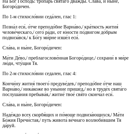
На Бог Госпо́дь: тропа́рь свята́го два́жды. Сла́ва, и ны́не,
Богоро́дичен.
По 1-м стихосло́вии седа́лен, глас 1:
Позна́л еси́, о́тче преподо́бне Варна́во,/ кра́ткость жития́
челове́ческаго,/ сего́ ра́ди, от ю́ности по́двигом до́брым
подвиза́вся,/ к Бо́гу ми́рне изше́л еси́.
Сла́ва, и ны́не, Богоро́дичен:
Ма́ти Де́во,/ преблагослове́нная Богоро́дице,/ сохрани́ в ми́ре
лю́ди, чту́щия Тя.
По 2-м стихосло́вии седален, глас 4:
Кончи́ну жития́ твоего́ предуве́дев,/ преподо́бне о́тче наш
Варна́во,/ ника́коже во уны́ние прише́д,/ но в труде́х свята́го
послуша́ния пребыва́я,/ житие́ твое́ свя́то сконча́л еси́.
Сла́ва, и ны́не, Богоро́дичен:
Наде́ждо всех скорбя́щих и по́моще подвиза́ющихся,/ Ма́ти
Бо́жия Пречи́стая,/ путь живота́ ве́чнаго возлюби́вшим Тя
да́руй.