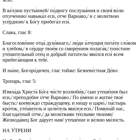
В ке́ллии пусты́нней/ по́двигу послуша́ния и своея́ во́ли
отсече́нию/ навыка́л еси́, о́тче Варна́во,/ и с моли́твою
усе́рдною/ к Бо́гу прибега́л еси́.
Слава, глас 8:
Благослове́ние отца́ духо́внаго,/ лю́ди а́лчущия пита́ти сло́вом
и хле́бом,/ в се́рдце твое́м со смире́нием полага́я,/ пои́стине
уте́шительный оте́ц и до́брый пита́тель/ яви́лся еси́ всем
прибега́ющим к тебе́.
И ны́не, Богоро́дичен, глас тойже: Безневе́стная Де́во:
Тропарь, глас 5:
Измла́да Христа́ Бо́га чи́сте возлюби́в,/ сын утеше́ния был
еси,/ преподо́бне о́тче Варна́во./ По и́мени и житие́ твое́
бысть:/ коему́ждо стра́ждущему, и ни́щу и царю́,/ па́стырь
кро́ток, уте́шитель и цели́тель яви́лся еси́./ Помина́й нас,
благода́тный о́тче,/ да моли́твами те́плыми твои́ми/
Жизнода́вец Бог да́рует нам/ утеше́ние и ве́лию ми́лость.
НА У́ТРЕНИ