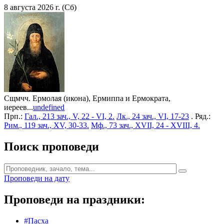
8 августа 2026 г. (Сб)
Сщмчч. Ермолая (икона), Ермиппа и Ермократа,
иереев...
undefined
Прп.:
Гал., 213 зач., V, 22 - VI, 2.
Лк., 24 зач., VI, 17-23
. Ряд.:
Рим., 119 зач., XV, 30-33.
Мф., 73 зач., XVII, 24 - XVIII, 4.
Поиск проповеди
Проповеди на дату
Проповеди на праздники:
#Пасха