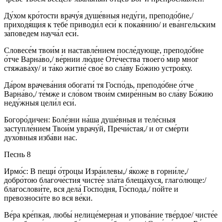
Ду́хом кро́тости врачу́я душе́вныя неду́ги, преподо́бне,/
приходя́щия к тебе́ приводи́л еси́ к покая́нию/ и ева́нгельским
за́поведем науча́л еси́.
Словесе́м твои́м и наставле́нием после́дующе, преподо́бне
о́тче Варна́во,/ ве́рнии лю́дие Оте́чества твоего́ мир мног
стяжава́ху/ и та́ко житие́ свое́ во сла́ву Бо́жию устроя́ху.
Да́ром врачева́ния обогати́ тя Госпо́дь, преподо́бне о́тче
Варна́во,/ те́мже и сло́вом твои́м смире́нным во сла́ву Бо́жию
неду́жныя цели́л еси́.
Богоро́дичен: Боле́зни на́ша душе́вныя и теле́сныя
заступле́нием Твои́м уврачу́й, Пречи́стая,/ и от сме́рти
духо́вныя изба́ви нас.
Песнь 8
Ирмо́с: В пещи́ о́троцы Изра́илевы,/ я́коже в горни́ле,/
добро́тою благоче́стия чисте́е зла́та блеща́хуся, глаго́люще:/
благослови́те, вся дела́ Госпо́дня, Го́спода,/ по́йте и
превозноси́те во вся ве́ки.
Ве́ра кре́пкая, любы́ нелице́мерная и упова́ние тве́рдое/ чисте́е