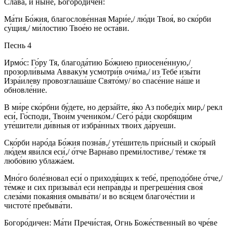
Слава, и ныне, Богоро́дичен:
Ма́ти Бо́жия, благослове́нная Мари́е,/ лю́ди Твоя́, во ско́рби
су́щия,/ ми́лостию Твое́ю не оста́ви.
Песнь 4
Ирмо́с: Го́ру Тя, благода́тию Бо́жиею приосене́нную,/
прозорли́выма Авваку́м усмотри́в очи́ма,/ из Тебе́ изы́ти
Изра́илеву провозглаша́ше Свято́му/ во спасе́ние на́ше и
обновле́ние.
В ми́ре ско́рбни бу́дете, но дерза́йте, я́ко Аз победи́х мир,/ рекл
еси́, Го́споди, Твои́м ученико́м./ Сего́ ра́ди скорбя́щим
уте́шители ди́вныя от избра́нных твои́х да́руеши.
Ско́рби наро́да Бо́жия позна́в,/ уте́шитель при́сный и ско́рый
лю́дем яви́лся еси́,/ о́тче Варна́во преми́лостиве,/ те́мже тя
любо́вию ублажа́ем.
Мно́го боле́зновал еси́ о приходя́щих к тебе́, преподо́бне о́тче,/
те́мже и сих призыва́л еси́ непра́вды и прегреше́ния своя́
слеза́ми покая́ния омыва́ти/ и во вся́цем благоче́стии и
чистоте́ пребыва́ти.
Богоро́дичен: Ма́ти Пречи́стая, Огнь Боже́ственный во чре́ве