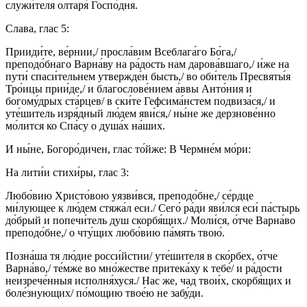
служи́теля олтаря́ Госпо́дня.
Слава, глас 5:
Прииди́те, ве́рнии,/ просла́вим Всеблага́го Бо́га,/
преподо́бнаго Варна́ву на ра́дость нам дарова́вшаго,/ и́же на
пути́ спаси́тельнем утвержде́н бысть,/ во оби́тель Пресвяты́я
Тро́ицы прии́де,/ и благослове́нием а́ввы Анто́ния и
богому́дрых ста́рцев/ в ски́те Гефсима́нстем подвиза́ся,/ и
уте́шитель изря́дный лю́дем яви́ся,/ ны́не же дерзнове́нно
мо́лится ко Спа́су о душа́х на́ших.
И ны́не, Богоро́дичен, глас то́йже: В Чермне́м мо́ри:
На лити́и стихи́ры, глас 3:
Любо́вию Христо́вою уязви́вся, преподо́бне,/ се́рдце
ми́лующее к лю́дем стяжа́л еси./ Сего́ ра́ди яви́лся еси́ па́стырь
до́брый и попечи́тель душ скорбя́щих./ Моли́ся, о́тче Варна́во
преподо́бне,/ о чту́щих любо́вию па́мять твою́.
Позна́ша тя лю́дие росси́йстии/ уте́шителя в ско́рбех, о́тче
Варна́во,/ те́мже во мно́жестве притека́ху к тебе́/ и ра́дости
неизрече́нныя исполня́хуся./ Нас же, чад твои́х, скорбя́щих и
боле́знующих/ по́мощию твое́ю не забу́ди.