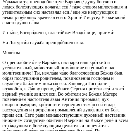
Ублажа́ем тя, преподо́бне о́тче Варна́во,/ ду́шу бо твою́ о
лю́дех боле́знующих полага́л еси́,/ та́же сло́вом ми́лостивым и
уте́шительным сих наставля́л еси́,/ еще́ же неду́гующих и
немощству́ющих врачева́л еси́ о Христе́ Иису́се,/ Его́же моли́
спасти́ ду́ши на́ша.
И ны́не, Богоро́дичен, глас то́йже: Влады́чице, приими́:
На Литурги́и слу́жба преподо́бническая.
Моли́тва
О преподо́бне о́тче Варна́во, па́стырю наш кро́ткий и
уте́шительный, ми́лостивый помо́щниче и те́плый о нас
моли́твенниче! Ты, измла́да ча́до благослове́ния Бо́жия быв,
о́браз послуша́ния роди́телем, повинове́ния господе́м и
служе́ния бли́жним показа́л еси. За́поведи Госпо́дни
возлюби́в, в Ла́вру преподо́бнаго Се́ргия прите́кл еси́ и того́
ве́рный учени́к яви́лся еси́. Во оби́тели же Бо́жия Ма́тере
повеле́нием настоя́теля а́ввы Анто́ния пребыва́я, дух
смиренному́дрия, кро́тости и терпе́ния стяжа́л еси́ и дар
рассужде́ния и прозре́ния помышле́ний душе́вных от Бо́га
прия́л еси. Сего́ ра́ди мона́шествующим духо́вный наста́вник,
и́нокиням созида́тель оби́тели И́верския на Вы́ксе реце́ и всем
стра́ждущим и боле́знующим цели́тель и попечи́тель
ми́лостивый да́же до часа́ сме́ртнаго был еси́. По