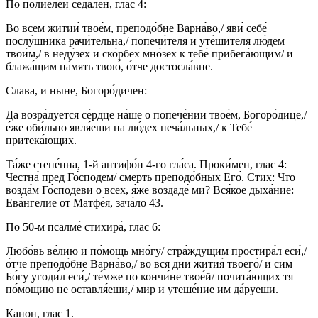
По полиеле́и седа́лен, глас 4:
Во всем житии́ твое́м, преподо́бне Варна́во,/ яви́ себе́
послу́шника рачи́тельна,/ попечи́теля и уте́шителя лю́дем
твои́м,/ в неду́зех и ско́рбех мно́зех к тебе́ прибега́ющим/ и
блажа́щим па́мять твою́, о́тче достосла́вне.
Слава, и ныне, Богоро́дичен:
Да возра́дуется се́рдце на́ше о попече́нии твое́м, Богоро́дице,/
е́же оби́льно явля́еши на лю́дех печа́льных,/ к Тебе́
притека́ющих.
Та́же степе́нна, 1-й антифо́н 4-го гла́са. Проки́мен, глас 4:
Честна́ пред Го́сподем/ смерть преподо́бных Его́. Стих: Что
возда́м Го́сподеви о всех, я́же воздаде́ ми? Вся́кое дыха́ние:
Ева́нгелие от Матфе́я, зача́ло 43.
По 50-м псалме́ стихира́, глас 6:
Любо́вь ве́лию и по́мощь мно́гу/ стра́ждущим простира́л еси́,/
о́тче преподо́бне Варна́во,/ во вся дни жития́ твоего́/ и сим
Бо́гу угоди́л еси́,/ те́мже по кончи́не твое́й/ почита́ющих тя
по́мощию не оставля́еши,/ мир и утеше́ние им да́руеши.
Канон, глас 1.