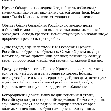
Ирмо́с: Обы́де нас после́дняя бе́здна,/ несть избавля́яй,/
вмени́хомся я́ко о́вцы заколе́ния./ Спаси́ лю́ди Твоя́, Бо́же
наш,/ Ты бо Кре́пость немотству́ющих и исправле́ние.
Обы́дет бе́здна беззако́ния Росси́йскую зе́млю,/ несть
избавля́яй и мно́зи ве́рнии вменя́тся я́ко о́вцы заколе́ния,/
оба́че даст Госпо́дь кре́пость немощству́ющим и избавле́ние,–/
проро́чески рекл еси, преподо́бне.
Дни́е гряду́т, егда́ напа́стьми тьмы безбо́жия Це́рковь
Росси́йская обурева́ема бу́дет,/ но, Сама́го Христа́ иму́щи
Ко́рмчаго,/ ти́хое приста́нище обря́щет, возсия́вшу со́лнцу
ве́ры,–/ проро́чески утеша́л еси́ ве́рныя, блаже́нне Варна́во.
Гряду́щее губи́тельство Це́ркве Христо́вы преста́нет,–/ веща́л
еси́, о́тче,–/ ме́рзость и запусте́ние во хра́мех Бо́жиих
истоща́тся,/ го́ре и мрак в сердца́х люде́й, я́ко дым, исче́знут,/
егда́ ти́и к Бо́гу с покая́нием обратя́тся,/ зане́ Госпо́дь,
Кре́пость немощству́ющих, да́рует им избавле́ние.
Богоро́дичен: Це́рковь на́шу во дни го́нений/ и страну́
Росси́йскую во дни нестрое́ний/ держа́вою Твое́ю сохрани́ла
еси, Ма́ти Де́во./ Сего́ ра́ди и на бу́дущее вре́мя от враг
ви́димых и неви́димых/ бу́ди нам при́сная Засту́пница.