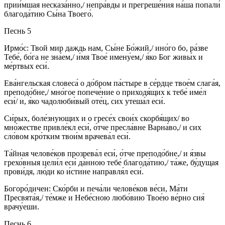
прии́мшая несказа́нно,/ непра́вды и прегреше́ния на́ша попали́
благода́тию Сы́на Твоего́.
Песнь 5
Ирмо́с: Твой мир даждь нам, Сы́не Бо́жий,/ ино́го бо, ра́зве
Тебе́, бо́га не зна́ем,/ и́мя Твое́ имену́ем,/ я́ко Бог живы́х и
ме́ртвых еси́.
Ева́нгельская словеса́ о до́бром па́стыре в се́рдце твое́м слага́я,
преподо́бне,/ мно́гое попече́ние о приходя́щих к тебе́ име́л
еси́/ и, я́ко чадолюби́вый оте́ц, сих утеша́л еси́.
Си́рых, боле́знующих и о гресе́х свои́х скорбя́щих/ во
мно́жестве привле́кл еси́, о́тче пресла́вне Варна́во,/ и сих
сло́вом кро́тким твои́м врачева́л еси́.
Та́йная челове́ков прозрева́л еси́, о́тче преподо́бне,/ и я́звы
грехо́вныя цели́л еси́ да́нною тебе́ благода́тию,/ та́же, бу́дущая
прови́дя, лю́ди ко и́стине направля́л еси́.
Богоро́дичен: Ско́рби и печа́ли челове́ков ве́си, Ма́ти
Пресвята́я,/ те́мже и Небе́сною любо́вию Твое́ю ве́рно сия́
врачу́еши.
Песнь 6