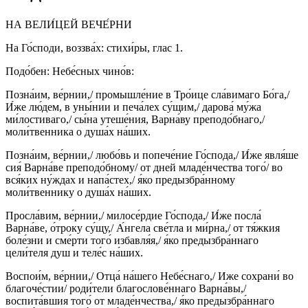
НА ВЕЛИ́ЦЕЙ ВЕЧЕ́РНИ
На Го́споди, воззва́х: стихи́ры, глас 1.
Подо́бен: Небе́сных чино́в:
Позна́им, ве́рнии,/ промышле́ние в Тро́ице сла́вимаго Бо́га,/
И́же лю́дем, в уны́нии и печа́лех су́щим,/ дарова́ му́жа
ми́лостиваго,/ сы́на утеше́ния, Варна́ву преподо́бнаго,/
моли́твенника о душа́х на́ших.
Позна́им, ве́рнии,/ любо́вь и попече́ние Го́спода,/ И́же явля́ше
сия́ Варна́ве преподо́бному/ от дней младе́нчества того́/ во
вся́ких ну́ждах и напа́стех,/ я́ко предызбра́нному
моли́твеннику о душа́х на́ших.
Просла́вим, ве́рнии,/ милосе́рдие Го́спода,/ И́же посла́
Варна́ве, о́троку су́щу,/ А́нгела све́тла и ми́рна,/ от тя́жкия
боле́зни и сме́рти того́ избавля́я,/ я́ко предызбра́ннаго
цели́теля душ и теле́с на́ших.
Воспои́м, ве́рнии,/ Отца́ на́шего Небе́снаго,/ Иже сохрани́ во
благоче́стии/ роди́тели благослове́ннаго Варна́вы,/
воспита́вшия того́ от младе́нчества,/ я́ко предызбра́ннаго