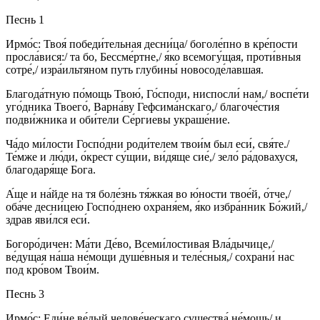
Песнь 1
Ирмо́с: Твоя́ победи́тельная десни́ца/ боголе́пно в кре́пости
просла́вися:/ та бо, Бессме́ртне,/ я́ко всемогу́щая, проти́вныя
сотре́,/ изра́ильтяном путь глубины́ новосоде́лавшая.
Благода́тную по́мощь Твою́, Го́споди, ниспосли́ нам,/ воспе́ти
уго́дника Твоего́, Варна́ву Гефсима́нскаго,/ благоче́стия
подви́жника и оби́тели Се́ргиевы украше́ние.
Ча́до ми́лости Госпо́дни роди́телем твои́м был еси́, свя́те./
Те́мже и лю́ди, о́крест су́щии, ви́дяще сие́,/ зело́ ра́довахуся,
благодаря́ще Бога.
А́ще и на́йде на тя боле́знь тя́жкая во ю́ности твое́й, о́тче,/
оба́че десни́цею Госпо́днею охраня́ем, я́ко избра́нник Бо́жий,/
здрав яви́лся еси́.
Богоро́дичен: Ма́ти Де́во, Всеми́лостивая Вла́дычице,/
ве́дущая на́ша не́мощи душе́вныя и теле́сныя,/ сохрани́ нас
под кро́вом Твои́м.
Песнь 3
Ирмо́с: Еди́не ве́дый челове́ческаго существа́ не́мощь/ и