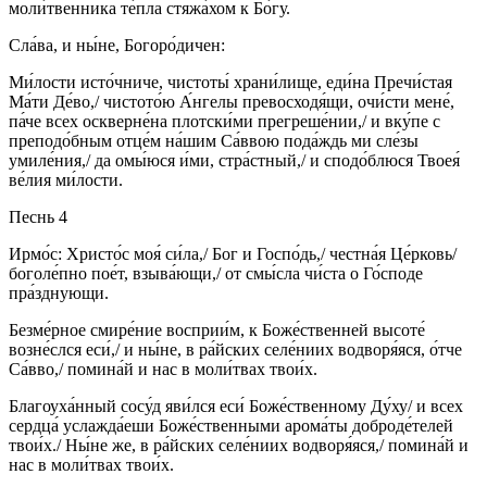
моли́твенника те́пла стяжа́хом к Бо́гу.
Сла́ва, и ны́не, Богоро́дичен:
Ми́лости исто́чниче, чистоты́ храни́лище, еди́на Пречи́стая
Ма́ти Де́во,/ чистото́ю А́нгелы превосходя́щи, очи́сти мене́,
па́че всех оскверне́на плотски́ми прегреше́нии,/ и вку́пе с
преподо́бным отце́м на́шим Са́ввою пода́ждь ми сле́зы
умиле́ния,/ да омы́юся и́ми, стра́стный,/ и сподо́блюся Твоея́
ве́лия ми́лости.
Песнь 4
Ирмо́с: Христо́с моя́ си́ла,/ Бог и Госпо́дь,/ честна́я Це́рковь/
боголе́пно пое́т, взыва́ющи,/ от смы́сла чи́ста о Го́споде
пра́зднующи.
Безме́рное смире́ние восприи́м, к Боже́ственней высоте́
возне́слся еси́,/ и ны́не, в ра́йских селе́ниих водворя́яся, о́тче
Са́вво,/ помина́й и нас в моли́твах твои́х.
Благоуха́нный сосу́д яви́лся еси́ Боже́ственному Ду́ху/ и всех
сердца́ услажда́еши Боже́ственными арома́ты доброде́телей
твои́х./ Ны́не же, в ра́йских селе́ниих водворя́яся,/ помина́й и
нас в моли́твах твои́х.