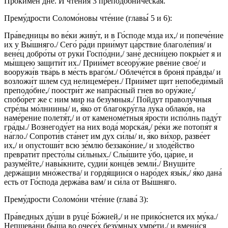
Проки́мен дне. И чте́ния 3 преподо́бническая.
Прему́дрости Соломо́новы чте́ние (главы́́ 5 и 6):
Пра́ведницы во ве́ки живу́т, и в Го́споде мзда их,/ и попече́ние
их у Вы́шняго./ Сего́ ра́ди прии́мут ца́рствие благоле́пия/ и
вене́ц добро́ты от руки́ Госпо́дни,/ зане́ десни́цею покры́ет я и
мы́шцею защити́т их./ Прии́мет всеору́жие рве́ние свое́/ и
вооружи́в тва́рь в ме́сть враго́м./ Облече́тся в броня́ пра́вды/ и
возложи́т шлем суд нелицеме́рен./ Прии́мет щит непобеди́мый
преподо́бне,/ поостри́т же напра́сный гнев во ору́жие,/
спобо́рет же с ним мир на безу́мныя./ По́йдут праволу́чныя
стре́лы мо́лниины/ и, я́ко от благокру́гла лу́ка облако́в, на
наме́рение полетя́т,/ и от каменоме́тныя я́рости испо́лнь паду́т
гра́ды./ Вознегоду́ет на них вода́ морска́я,/ ре́ки же потопя́т я
на́гло./ Сопроти́в ста́нет им дух си́лы/ и, я́ко ви́хор, разве́ет
их,/ и опустоши́т всю зе́млю беззако́ние,/ и злоде́йство
преврати́т престо́лы си́льных./ Слы́шите у́бо, ца́рие, и
разуме́йте,/ навы́кните, судии́ конце́в земли́./ Внуши́те
держа́щии мно́жества/ и гордя́щиися о наро́дех язы́к,/ я́ко дана́
есть от Го́спода держа́ва вам/ и си́ла от Вы́шняго.
Прему́дрости Соломо́ни чте́ние (глава́ 3):
Пра́ведных ду́ши в руце́ Бо́жией,/ и не прико́снется их му́ка./
Непщева́ни бы́ша во очесе́х безу́мных умре́ти,/ и вмени́ся