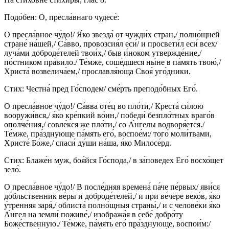
Подо́бен: О, пресла́внаго чудесе́:
О пресла́вное чу́до!/ Я́ко звезда́ от чужди́х стран,/ полно́щней
стране́ на́шей,/ Са́вво, провозсия́л еси́/ и просвети́л еси́ всех/
луча́ми доброде́телей твои́х,/ быв и́ноком утвержде́ние,/
по́стником пра́вило./ Те́мже, соше́дшеся ны́не в па́мять твою́,/
Христа́ возвелича́ем,/ прославля́юща Своя́ уго́дники.
Стих: Честна́ пред Го́сподем/ сме́рть преподо́бных Его́.
О пресла́вное чу́до!/ Са́вва оте́ц во пло́ти,/ Креста́ си́лою
вооружи́вся,/ я́ко кре́пкий во́ин,/ победи́ безпло́тных враго́в
ополче́ния,/ совле́кся же пло́ти,/ со А́нгелы водворя́ется./
Те́мже, пра́зднующе па́мять его́, воспое́м:/ того́ моли́твами,
Христе́ Бо́же,/ спаси́ ду́ши на́ша, я́ко Милосе́рд.
Стих: Блаже́н муж, боя́йся Го́спода,/ в за́поведех Его́ восхо́щет
зело́.
О пресла́вное чу́до!/ В после́дняя времена́ па́че пе́рвых/ яви́ся
до́бльственник ве́ры и доброде́телей,/ и при ве́чере веко́в, я́ко
у́тренняя заря́,/ облиста́ полно́щныя страны́,/ и с челове́ки я́ко
А́нгел на земли́ поживе́,/ изобража́я в себе́ добро́ту
Боже́ственную./ Те́мже, па́мять его́ пра́зднующе, воспои́м:/