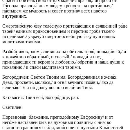
Спасы́й оби́тель свою́ от нахожде́ния враго́в,/ испроси́ от
Го́спода правосла́вным лю́дем кре́пость на проти́вныя,/
па́стырем же му́дрость и сове́т проти́ву всех наве́тов
вну́тренних.
Смертоно́сную я́зву теле́сную притека́ющих к свяще́нней ра́це
твое́й/ еди́ным прикоснове́нием и пе́рстию гро́ба твоего́
исцели́вый,/ уврачу́й смертоно́снейшую я́зву душ на́ших
моли́твами твои́ми.
Разбо́йников, зломы́сливших на оби́тель твою́, пощади́вый,/ и
к покая́нию обрати́вый, и спасы́й,/ пощади́ и нас,
припа́дающих ти ве́рою и любо́вию,/ обрати́в и на́ша ду́ши к
покая́нию,/ и спаси́ моли́твами твои́ми.
Богоро́дичен: Све́том Твои́м мя, Богора́дованная в жена́х
Де́во, просвети́, молю́ся,/ и огня́ ве́чнаго изба́ви,/ я́ко да
велича́ю Тя и по до́лгу воспою́ вели́чия Твоя́.
Катава́сия: Та́ин еси́, Богоро́дице, рай:
Свети́лен:
Поревнова́в, блаже́нне, преподо́бному Евфроси́ну/ и от
него́же наста́влен быв на духо́вныя по́двиги,/ с ним во
свя́тости сравни́лся еси́/ и, мно́го лет в пусты́ни Кры́петстей