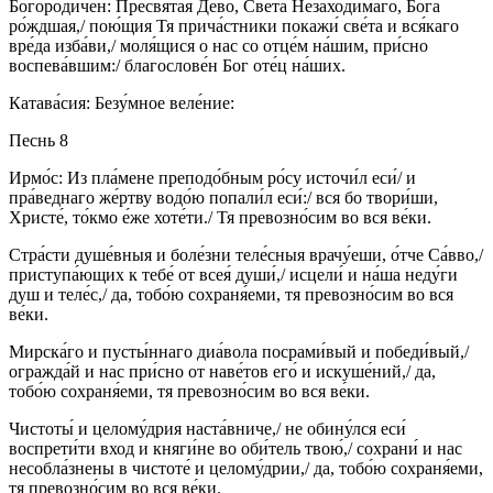
Богоро́дичен: Пресвята́я Де́во, Све́та Незаходи́маго, Бо́га
ро́ждшая,/ пою́щия Тя прича́стники покажи́ све́та и вся́каго
вре́да изба́ви,/ моля́щися о нас со отце́м на́шим, при́сно
воспева́вшим:/ благослове́н Бог оте́ц на́ших.
Катава́сия: Безу́мное веле́ние:
Песнь 8
Ирмо́с: Из пла́мене преподо́бным ро́су источи́л еси́/ и
пра́веднаго же́ртву водо́ю попали́л еси́:/ вся бо твори́ши,
Христе́, то́кмо е́же хоте́ти./ Тя превозно́сим во вся ве́ки.
Стра́сти душе́вныя и боле́зни теле́сныя врачу́еши, о́тче Са́вво,/
приступа́ющих к тебе́ от всея́ души́,/ исцели́ и на́ша неду́ги
душ и теле́с,/ да, тобо́ю сохраня́еми, тя превозно́сим во вся
ве́ки.
Мирска́го и пусты́ннаго диа́вола посрами́вый и победи́вый,/
огражда́й и нас при́сно от наве́тов его́ и искуше́ний,/ да,
тобо́ю сохраня́еми, тя превозно́сим во вся ве́ки.
Чистоты́ и целому́дрия наста́вниче,/ не обину́лся еси́
воспрети́ти вход и княги́не во оби́тель твою́,/ сохрани́ и нас
несобла́знены в чистоте́ и целому́дрии,/ да, тобо́ю сохраня́еми,
тя превозно́сим во вся ве́ки.