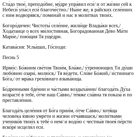
Ста́до твое́, преподо́бне, му́дре упра́вил еси́/ и от жи́зни сей к
Небеси́ упа́сл еси́ благоче́стно./ Ны́не же, в ра́йских селе́ниих
с ним водворя́яся,/ помина́й и нас в моли́твах твои́х.
Богоро́дичен: Чистоты́ селе́ние, жили́ще Влады́ки всех,/
Хода́таице о всех ми́лостивная, Богора́дованная Де́во Ма́ти
Мари́е,/ пою́щия Тя уще́дри.
Катава́сия: Услы́шах, Го́споди:
Песнь 5
Ирмо́с: Бо́жиим све́том Твои́м, Бла́же,/ у́тренюющих Ти ду́ши
любо́вию озари́, молю́ся,/ Тя ве́дети, Сло́ве Бо́жий,/ и́стиннаго
Бо́га,/ от мра́ка грехо́внаго взыва́юща.
Бо́дренными бде́нии и ча́стыми воздыха́нии/ благода́ть Ду́ха
возрасте́ в тебе́, о́тче наш Са́вво,/ те́мже сла́вна тя показа́ и по
преставле́нии.
Благода́ть целе́ния от Бо́га прии́м, о́тче Са́вво,/ хотя́ща
челове́ка я́звою умре́ти и жи́зни отча́явшася,/ моли́твами
ученико́в твои́х к тебе́ о нем/ и водо́ю с честны́я твоея́ пе́рсти
вско́ре исцели́л еси́.