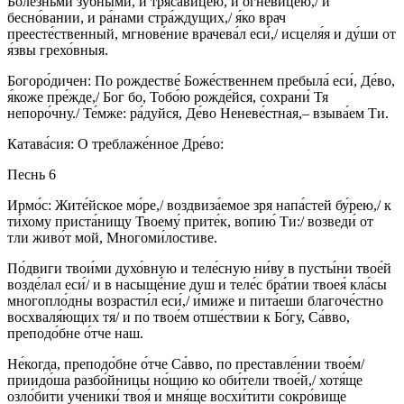
Боле́зньми зу́бными, и тряса́вицею, и огневи́цею,/ и
бесно́вании, и ра́нами стра́ждущих,/ я́ко врач
преесте́ственный, мгнове́ние врачева́л еси́,/ исцеля́я и ду́ши от
я́звы грехо́вныя.
Богоро́дичен: По рождестве́ Боже́ственнем пребыла́ еси́, Де́во,
я́коже пре́жде,/ Бог бо, Тобо́ю рожде́йся, сохрани́ Тя
непоро́чну./ Те́мже: ра́дуйся, Де́во Неневе́стная,– взыва́ем Ти.
Катава́сия: О треблаже́нное Дре́во:
Песнь 6
Ирмо́с: Жите́йское мо́ре,/ воздвиза́емое зря напа́стей бу́рею,/ к
ти́хому приста́нищу Твоему́ прите́к, вопию́ Ти:/ возведи́ от
тли живо́т мой, Многоми́лостиве.
По́двиги твои́ми духо́вную и теле́сную ни́ву в пусты́ни твое́й
возде́лал еси́/ и в насыще́ние душ и теле́с бра́тии твоея́ кла́сы
многопло́дны возрасти́л еси́,/ и́миже и пита́еши благоче́стно
восхваля́ющих тя/ и по твое́м отше́ствии к Бо́гу, Са́вво,
преподо́бне о́тче наш.
Не́когда, преподо́бне о́тче Са́вво, по преставле́нии твое́м/
приидо́ша разбо́йницы но́щию ко оби́тели твое́й,/ хотя́ще
озло́бити ученики́ твоя́ и мня́ще восхи́тити сокро́вище