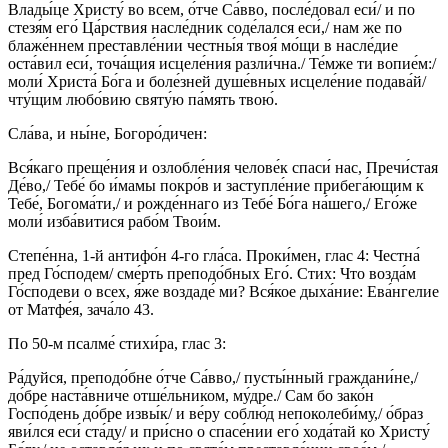
Влады́це Христу́ во всем, о́тче Са́вво, после́довал еси́/ и по
стезя́м его́ Ца́рствия насле́дник соде́лался еси́,/ нам же по
блаже́ннем преставле́нии честны́я твоя́ мо́щи в насле́дие
оста́вил еси́, точа́щия исцеле́ния разли́чна./ Те́мже ти вопие́м:/
моли́ Христа́ Бо́га и боле́зней душе́вных исцеле́ние подава́й/
чту́щим любо́вию святу́ю па́мять твою́.
Сла́ва, и ны́не, Богоро́дичен:
Вся́каго преще́ния и озлобле́ния челове́к спаси́ нас, Пречи́стая
Де́во,/ Тебе́ бо и́мамы покро́в и заступле́ние прибега́ющим к
Тебе́, Богома́ти,/ и рожде́ннаго из Тебе́ Бо́га на́шего,/ Его́же
моли́ изба́витися рабо́м Твои́м.
Степе́нна, 1-й антифо́н 4-го гла́са. Проки́мен, глас 4: Честна́
пред Го́сподем/ сме́рть преподо́бных Его́. Стих: Что возда́м
Го́сподеви о всех, я́же воздаде́ ми? Вся́кое дыха́ние: Ева́нгелие
от Матфе́я, зача́ло 43.
По 50-м псалме́ стихи́ра, глас 3:
Ра́дуйся, преподо́бне о́тче Са́вво,/ пусты́нный граждани́не,/
до́бре наста́вниче отше́льником, му́дре./ Сам бо зако́н
Госпо́день до́бре извы́к/ и ве́ру соблю́д непоколеби́му,/ о́браз
яви́лся еси́ ста́ду/ и при́сно о спасе́нии его́ хода́тай ко Христу́