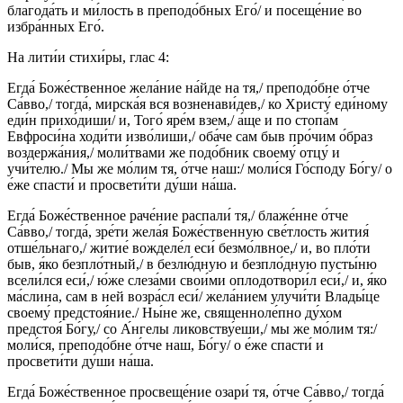
благода́ть и ми́лость в преподо́бных Его́/ и посеще́ние во
избра́нных Его́.
На лити́и стихи́ры, глас 4:
Егда́ Боже́ственное жела́ние на́йде на тя,/ преподо́бне о́тче
Са́вво,/ тогда́, мирска́я вся возненави́дев,/ ко Христу́ еди́ному
еди́н прихо́диши/ и, Того́ яре́м взем,/ а́ще и по стопа́м
Евфроси́на ходи́ти изво́лиши,/ оба́че сам быв про́чим о́браз
воздержа́ния,/ моли́твами же подо́бник своему́ отцу́ и
учи́телю./ Мы же мо́лим тя, о́тче наш:/ моли́ся Го́споду Бо́гу/ о
е́же спасти́ и просвети́ти ду́ши на́ша.
Егда́ Боже́ственное раче́ние распали́ тя,/ блаже́нне о́тче
Са́вво,/ тогда́, зре́ти жела́я Боже́ственную све́тлость жития́
отше́льнаго,/ житие́ вожделе́л еси́ безмо́лвное,/ и, во пло́ти
быв, я́ко безпло́тный,/ в безлю́дную и безпло́дную пусты́ню
всели́лся еси́,/ ю́же слеза́ми свои́ми оплодотвори́л еси́,/ и, я́ко
ма́слина, сам в ней возра́сл еси́/ жела́нием улучи́ти Влады́це
своему́ предстоя́ние./ Ны́не же, священноле́пно ду́хом
предстоя́ Бо́гу,/ со А́нгелы ликовству́еши,/ мы же мо́лим тя:/
моли́ся, преподо́бне о́тче наш, Бо́гу/ о е́же спасти́ и
просвети́ти ду́ши на́ша.
Егда́ Боже́ственное просвеще́ние озари́ тя, о́тче Са́вво,/ тогда́