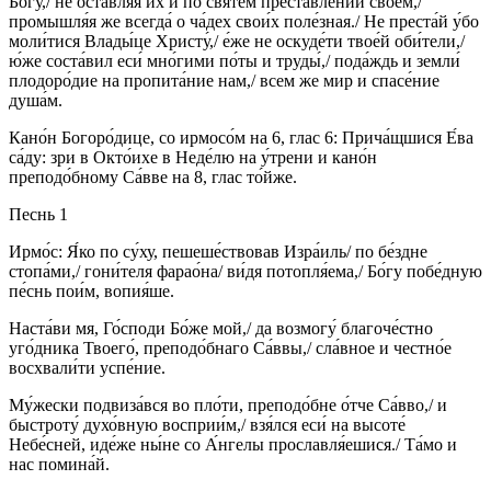
Бо́гу,/ не оставля́я их и по святе́м преставле́нии свое́м,/
промышля́я же всегда́ о ча́дех свои́х поле́зная./ Не преста́й у́бо
моли́тися Влады́це Христу́,/ е́же не оскуде́ти твое́й оби́тели,/
ю́же соста́вил еси́ мно́гими по́ты и труды́,/ пода́ждь и земли́
плодоро́дие на пропита́ние нам,/ всем же мир и спасе́ние
душа́м.
Кано́н Богоро́дице, со ирмосо́м на 6, глас 6: Прича́щшися Е́ва
са́ду: зри в Окто́ихе в Неде́лю на у́трени и кано́н
преподо́бному Са́вве на 8, глас то́йже.
Песнь 1
Ирмо́с: Я́ко по су́ху, пешеше́ствовав Изра́иль/ по бе́здне
стопа́ми,/ гони́теля фарао́на/ ви́дя потопля́ема,/ Бо́гу побе́дную
пе́снь пои́м, вопия́ше.
Наста́ви мя, Го́споди Бо́же мой,/ да возмогу́ благоче́стно
уго́дника Твоего́, преподо́бнаго Са́ввы,/ сла́вное и честно́е
восхвали́ти успе́ние.
Му́жески подвиза́вся во пло́ти, преподо́бне о́тче Са́вво,/ и
быстроту́ духо́вную восприи́м,/ взя́лся еси́ на высоте́
Небе́сней, иде́же ны́не со А́нгелы прославля́ешися./ Та́мо и
нас помина́й.