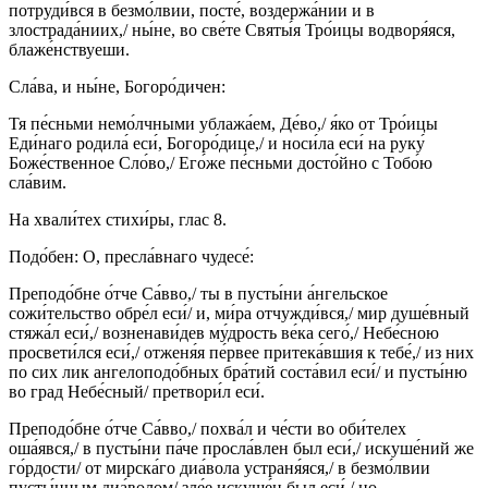
потруди́вся в безмо́лвии, посте́, воздержа́нии и в
злострада́ниих,/ ны́не, во све́те Святы́я Тро́ицы водворя́яся,
блаже́нствуеши.
Сла́ва, и ны́не, Богоро́дичен:
Тя пе́сньми немо́лчными ублажа́ем, Де́во,/ я́ко от Тро́ицы
Еди́наго родила́ еси́, Богоро́дице,/ и носи́ла еси́ на руку́
Боже́ственное Сло́во,/ Его́же пе́сньми досто́йно с Тобо́ю
сла́вим.
На хвали́тех стихи́ры, глас 8.
Подо́бен: О, пресла́внаго чудесе́:
Преподо́бне о́тче Са́вво,/ ты в пусты́ни а́нгельское
сожи́тельство обре́л еси́/ и, ми́ра отчужди́вся,/ мир душе́вный
стяжа́л еси́,/ возненави́дев му́дрость ве́ка сего́,/ Небе́сною
просвети́лся еси́,/ отженя́я пе́рвее притека́вшия к тебе́,/ из них
по сих лик ангелоподо́бных бра́тий соста́вил еси́/ и пусты́ню
во град Небе́сный/ претвори́л еси́.
Преподо́бне о́тче Са́вво,/ похва́л и че́сти во оби́телех
оша́явся,/ в пусты́ни па́че просла́влен был еси́,/ искуше́ний же
го́рдости/ от мирска́го диа́вола устраня́яся,/ в безмо́лвии
пусты́нным диа́волом/ зле́е искуше́н был еси́,/ но