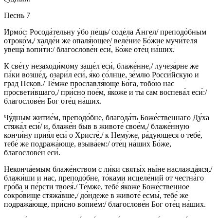
Песнь 7
Ирмо́с: Росода́тельну у́бо пе́щь/ соде́ла А́нгел/ преподо́бным
отроко́м,/ халде́и же опаля́ющее/ веле́ние Бо́жие мучи́теля
увеща́ вопи́ти:/ благослове́н еси́, Бо́же оте́ц на́ших.
К све́ту незаходи́мому заше́л еси́, блаже́нне,/ лучеза́рне же
па́ки возше́д, озари́л еси́, я́ко со́лнце, зе́млю Росси́йскую и
град Псков./ Те́мже прославля́юще Бо́га, тобо́ю нас
просвети́вшаго,/ при́сно пое́м, я́коже и ты сам воспева́л еси́:/
благослове́н Бог оте́ц на́ших.
Чу́дным житие́м, преподо́бне, благода́ть Боже́ственнаго Ду́ха
стяжа́л еси́/ и, блаже́н быв в животе́ свое́м,/ блаже́нную
кончи́ну прия́л еси́ о Христе́,/ к Нему́же, ра́дующеся о тебе́,
тебе́ же подража́юще, взыва́ем:/ оте́ц на́ших Бо́же,
благослове́н еси́.
Неконча́емым блаже́нством с ли́ки святы́х ны́не наслажда́яся,/
блажи́ши и нас, преподо́бне, то́ками исцеле́ний от честна́го
гро́ба и пе́рсти твоея́./ Те́мже, тебе́ я́коже Боже́ственное
сокро́вище стяжа́вше,/ до́ндеже в животе́ есмы́, тебе́ же
подража́юще, при́сно вопие́м:/ благослове́н Бог оте́ц на́ших.