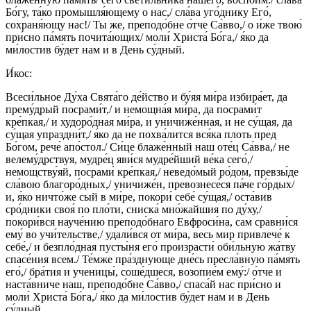
Бо́гу, та́ко промышля́ющему о нас,/ сла́ва уго́днику Его́,
сохраня́ющу нас!/ Ты же, преподо́бне о́тче Са́вво,/ о и́же твою́
при́сно па́мять почита́ющих/ моли́ Христа́ Бо́га,/ я́ко да
ми́лостив бу́дет нам и в День су́дный.
И́кос:
Всеси́льное Ду́ха Свята́го де́йство и бу́яя ми́ра избира́ет, да
прему́дрый посрами́т,/ и немощна́я ми́ра, да посрами́т
кре́пкая,/ и худоро́дная ми́ра, и уничиже́нная, и не су́щая, да
су́щая упраздни́т,/ я́ко да не похва́лится вся́ка плоть пред
Бо́гом, рече́ апо́стол./ Си́це блаже́нный наш оте́ц Са́вва,/ не
велему́дрствуя, мудре́ц яви́ся мудре́йший ве́ка сего́,/
немощству́яй, посрами́ кре́пкая,/ неведо́мый ро́дом, превзы́де
сла́вою благоро́дных,/ уничиже́н, превознесе́ся па́че го́рдых/
и, я́ко ничто́же сый в ми́ре, покори́ себе́ су́щая,/ оста́вив
сро́дники своя́ по пло́ти, сниска́ мно́жайшия по ду́ху,/
покори́вся науче́нию преподо́бнаго Евфроси́на, сам сравни́ся
ему́ во учи́тельстве,/ удали́вся от ми́ра, весь мир привлече́ к
себе́,/ и безпло́дная пусты́ня его́ произрасти́ оби́льную жа́тву
спасе́ния всем./ Те́мже пра́зднующе дне́сь пресла́вную па́мять
его́,/ бра́тия и ученицы́, соше́дшеся, возопие́м ему́:/ о́тче и
наста́вниче наш, преподо́бне Са́вво,/ спаса́й нас при́сно и
моли́ Христа́ Бо́га,/ я́ко да ми́лостив бу́дет нам и в День
су́дный.