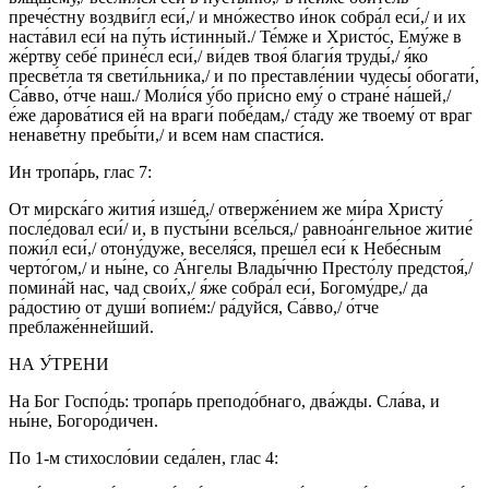
прече́стну воздви́гл еси́,/ и мно́жество и́нок собра́л еси́,/ и их
наста́вил еси́ на пу́ть и́стинный./ Те́мже и Христо́с, Ему́же в
же́ртву себе́ прине́сл еси́,/ ви́дев твоя́ благи́я труды́,/ я́ко
пресве́тла тя свети́льника,/ и по преставле́нии чудесы́ обогати́,
Са́вво, о́тче наш./ Моли́ся у́бо при́сно ему́ о стране́ на́шей,/
е́же дарова́тися ей на враги́ побе́дам,/ ста́ду же твоему́ от враг
ненаве́тну пребы́ти,/ и всем нам спасти́ся.
Ин тропа́рь, глас 7:
От мирска́го жития́ изше́д,/ отверже́нием же ми́ра Христу́
после́довал еси́/ и, в пусты́ни все́лься,/ равноа́нгельное житие́
пожи́л еси́,/ отону́дуже, веселя́ся, преше́л еси́ к Небе́сным
черто́гом,/ и ны́не, со А́нгелы Влады́чню Престо́лу предстоя́,/
помина́й нас, чад свои́х,/ я́же собра́л еси́, Богому́дре,/ да
ра́достию от души́ вопие́м:/ ра́дуйся, Са́вво,/ о́тче
преблаже́ннейший.
НА У́ТРЕНИ
На Бог Госпо́дь: тропа́рь преподо́бнаго, два́жды. Сла́ва, и
ны́не, Богоро́дичен.
По 1-м стихосло́вии седа́лен, глас 4: