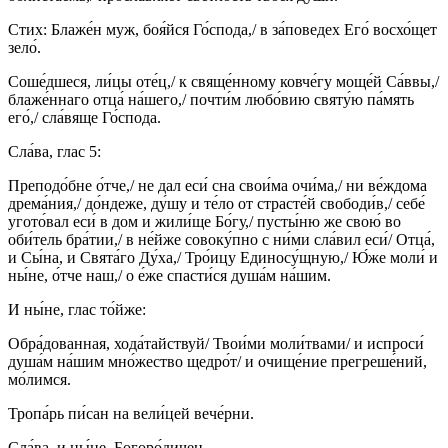
Стих: Блаже́н муж, боя́йся Го́спода,/ в за́поведех Его́ восхо́щет
зело́.
Соше́дшеся, ли́цы оте́ц,/ к свяще́нному ковче́гу моще́й Са́ввы,/
блаже́ннаго отца́ на́шего,/ почти́м любо́вию святу́ю па́мять
его́,/ сла́вяще Го́спода.
Сла́ва, глас 5:
Преподо́бне о́тче,/ не дал еси́ сна свои́ма очи́ма,/ ни ве́ждома
дрема́ния,/ до́ндеже, ду́шу и те́ло от страсте́й свободи́в,/ себе́
угото́вал еси́ в дом и жили́ще Бо́гу,/ пусты́ню же свою́ во
оби́тель бра́тии,/ в не́йже совоку́пно с ни́ми сла́вил еси́/ Отца́,
и Сы́на, и Свята́го Ду́ха,/ Тро́ицу Единосу́щную,/ Ю́же моли́ и
ны́не, о́тче наш,/ о е́же спасти́ся душа́м на́шим.
И ны́не, глас то́йже:
Обра́дованная, хода́тайствуй/ Твои́ми моли́твами/ и испроси́
душа́м на́шим мно́жество щедро́т/ и очище́ние прегреше́ний,
мо́лимся.
Тропа́рь пи́сан на вели́цей вече́рни.
Сла́ва, и ны́не, Богоро́дичен.