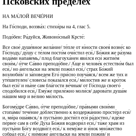
Псковских пределех
НА МА́ЛОЙ ВЕЧЕ́РНИ
На Го́споди, воззва́х: стихи́ры на 4, глас 5.
Подо́бен: Ра́дуйся, Живоно́сный Крсте́:
Все свое́ душе́вное жела́ние/ те́пле от ю́ности своея́ возне́с ко
Го́споду,/ ду́шу с те́лом посто́м очи́стил еси́,/ Бо́жия же ра́зума
вода́ми напая́емь,/ плод благоуха́нен яви́лся еси́ житие́м
свои́м,/ о́тче Са́вво преподо́бне./ А́ще и челове́к естество́м был
еси́,/ но а́нгельски на земли́ пожи́л еси́,/ страх Бо́жий
возлюби́в/ и за́поведем Его́ при́сно поуча́яся,/ всем же тих и
уте́шителен/ словесы́ показа́лся еси́,/ ми́лостив же и кро́ток
был еси́/ и ны́не сам бла́гости ве́чныя/ от Го́спода своего́
сподо́бился еси́,/ Ему́же приле́жно моли́ся/ дарова́ти душа́м
на́шим мир и ве́лию ми́лость.
Богому́дре Са́вво, о́тче преподо́бне,/ пра́выми свои́ми
стопа́ми/ тече́ние до́блественно к воздержа́нию просте́рл еси́/
и, ми́ра оша́явся,/ в пусты́ню дости́гл еси́ ра́достно,/ иде́же
пе́рвее сам в себе́ Ду́ха Бо́жия водвори́л еси́,/ та́же храм из
пусты́ни Бо́гу воздви́гл еси́,/ к нему́же и и́нок мно́жество
собра́л еси́,/ с ни́миже а́нгельски на земли́ пожи́в/ и