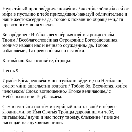
Нельсти́вый пропове́дниче покая́ния,/ жесто́це облича́л еси́ от
ми́ра в пусты́ню к тебе́ приходя́щия,/ наказу́й обличи́тельне и
на́ше жестокосе́рдие,/ да, тобо́ю к покая́нию обраща́еми,/ тя
превозно́сим во вся ве́ки.
Богоро́дичен: Изба́вльшеся пе́рвыя кля́твы рождество́м
Твои́м,/ Всеблагослове́нная Отрокови́це Богора́дованная,
мо́лим:/ изба́ви нас и ве́чнаго осужде́ния,/ да, Тобо́ю
избавля́еми, Тя превозно́сим во вся ве́ки.
Катава́сия: Благослови́те, о́троцы:
Песнь 9
Ирмо́с: Бо́га/ челове́ком невозмо́жно ви́дети,/ на Него́же не
сме́ют чи́ни а́нгельстии взира́ти;/ Тобо́ю бо, Всечи́стая, яви́ся
челове́ком/ Сло́во воплоще́нно,/ Его́же велича́юще,/ с
Небе́сными во́и Тя ублажа́ем.
Сам в пусты́ни посто́м изнури́вый плоть свою́/ и пе́рвее
я́годинами, во И́мя Святы́я Тро́ицы дарова́нными тебе́,
пита́выйся,/ научи́ и нас посту́ твоему́, блаже́нне,/ па́че же
насыща́й нас духо́вныя пи́щи.