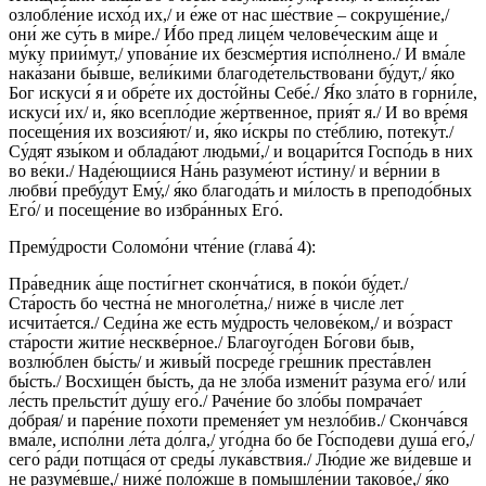
озлобле́ние исхо́д их,/ и е́же от нас ше́ствие – сокруше́ние,/
они́ же су́ть в ми́ре./ И́бо пред лице́м челове́ческим а́ще и
му́ку прии́мут,/ упова́ние их безсме́ртия испо́лнено./ И вма́ле
нака́зани бы́вше, вели́кими благоде́тельствовани бу́дут,/ я́ко
Бог искуси́ я и обре́те их досто́йны Себе́./ Я́ко зла́то в горни́ле,
искуси́ их/ и, я́ко всепло́дие же́ртвенное, прия́т я./ И во вре́мя
посеще́ния их возсия́ют/ и, я́ко и́скры по сте́блию, потеку́т./
Су́дят язы́ком и облада́ют людьми́,/ и воцари́тся Госпо́дь в них
во ве́ки./ Наде́ющиися На́нь разуме́ют и́стину/ и ве́рнии в
любви́ пребу́дут Ему́,/ я́ко благода́ть и ми́лость в преподо́бных
Его́/ и посеще́ние во избра́нных Его́.
Прему́дрости Соломо́ни чте́ние (глава́ 4):
Пра́ведник а́ще пости́гнет сконча́тися, в поко́и бу́дет./
Ста́рость бо честна́ не многоле́тна,/ ниже́ в числе́ лет
исчита́ется./ Седи́на же есть му́дрость челове́ком,/ и во́зраст
ста́рости житие́ нескве́рное./ Благоуго́ден Бо́гови быв,
возлю́блен бы́сть/ и живы́й посреде́ гре́шник преста́влен
бы́сть./ Восхище́н бы́сть, да не зло́ба измени́т ра́зума его́/ или́
ле́сть прельсти́т ду́шу его́./ Раче́ние бо зло́бы помрача́ет
до́брая/ и паре́ние по́хоти пременя́ет ум незло́бив./ Сконча́вся
вма́ле, испо́лни ле́та до́лга,/ уго́дна бо бе Го́сподеви душа́ его́,/
сего́ ра́ди потща́ся от среды́ лука́вствия./ Лю́дие же ви́девше и
не разуме́вше,/ ниже́ поло́жше в помышле́нии таково́е,/ я́ко