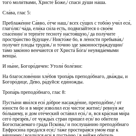
того́ моли́твами, Христе́ Бо́же,/ спаси́ ду́ши на́ша.
Сла́ва, глас 5:
Преблаже́нне Са́вво, о́тче наш,/ всех су́щих с тобо́ю учи́л еси́,
глаго́ля:/ ча́да, ели́ка си́ла есть, подвиза́йтеся о свое́м
спасе́нии/ и терпи́те тесноту́ настоя́щую,/ да полу́чите
простра́нство бу́дущее./ Никто́же бо, в ле́ности пребыва́я,/
получи́т плоды́ трудо́в,/ и то́чию зде законностра́ждущии/
та́мо зако́нно венча́ются от Христа́ Бо́га/ неувяда́емыми
венцы́.
И ны́не, Богоро́дичен: Утоли́ боле́зни:
На благослове́нии хле́бов тропа́рь преподо́бнаго, два́жды, и
Богоро́дице, Де́во, ра́дуйся: еди́ножды.
Тропа́рь преподо́бнаго, глас 8:
Пусты́ни яви́лся еси́ до́брое насажде́ние, преподо́бне,/ от
ю́ности бо и в ми́ре изво́лил еси́ чи́стое житие́;/ ревну́я же
бо́льшему, и дом оте́ческий оста́вил еси́,/ и, вся кра́сная ми́ра
сего́ презре́в,/ от чужды́х стран прише́л еси́/ во оби́тели
Богоспаса́емаго гра́да Пско́ва,/ и послуша́нию преподо́бнаго
Евфроси́на преда́лся еси́;/ та́же простира́яся умо́м еще́ к
вя́щшему,/ всели́лся еси́ в пусты́ню,/ в не́йже оби́тель