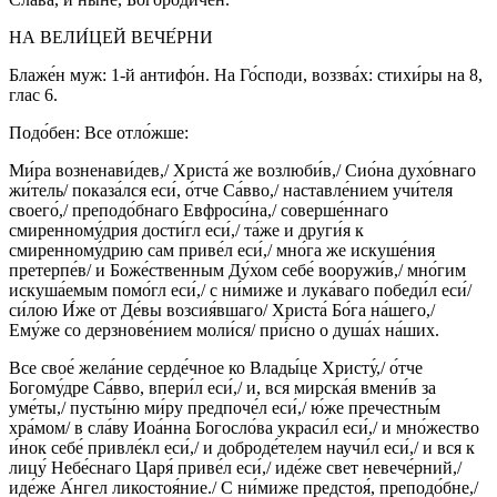
НА ВЕЛИ́ЦЕЙ ВЕЧЕ́РНИ
Блаже́н муж: 1-й антифо́н. На Го́споди, воззва́х: стихи́ры на 8,
глас 6.
Подо́бен: Все отло́жше:
Ми́ра возненави́дев,/ Христа́ же возлюби́в,/ Сио́на духо́внаго
жи́тель/ показа́лся еси́, о́тче Са́вво,/ наставле́нием учи́теля
своего́,/ преподо́бнаго Евфроси́на,/ соверше́ннаго
смиренному́дрия дости́гл еси́,/ та́же и други́я к
смиренному́дрию сам приве́л еси́,/ мно́га же искуше́ния
претерпе́в/ и Боже́ственным Ду́хом себе́ вооружи́в,/ мно́гим
искуша́емым помо́гл еси́,/ с ни́миже и лука́ваго победи́л еси́/
си́лою И́же от Де́вы возсия́вшаго/ Христа́ Бо́га на́шего,/
Ему́же со дерзнове́нием моли́ся/ при́сно о душа́х на́ших.
Все свое́ жела́ние серде́чное ко Влады́це Христу́,/ о́тче
Богому́дре Са́вво, впери́л еси́,/ и, вся мирска́я вмени́в за
уме́ты,/ пусты́ню ми́ру предпоче́л еси́,/ ю́же пречестны́м
хра́мом/ в сла́ву Иоа́нна Богосло́ва украси́л еси́,/ и мно́жество
и́нок себе́ привле́кл еси́,/ и доброде́телем научи́л еси́,/ и вся к
лицу́ Небе́снаго Царя́ приве́л еси́,/ иде́же свет невече́рний,/
иде́же А́нгел ликостоя́ние./ С ни́миже предстоя́, преподо́бне,/