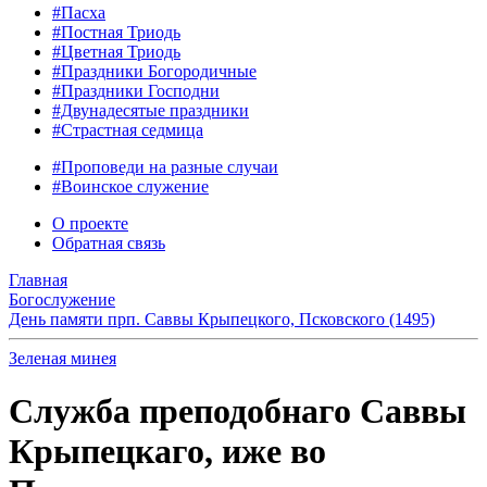
#Пасха
#Постная Триодь
#Цветная Триодь
#Праздники Богородичные
#Праздники Господни
#Двунадесятые праздники
#Страстная седмица
#Проповеди на разные случаи
#Воинское служение
О проекте
Обратная связь
Главная
Богослужение
День памяти прп. Саввы Крыпецкого, Псковского (1495)
Зеленая минея
Служба преподобнаго Саввы
Крыпецкаго, иже во