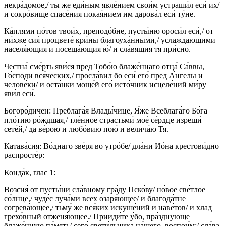
некра́домое,/ ты же еди́ным явле́нием свои́м устраши́л еси́ их/
и сокро́вище спасе́ния покая́нием им дарова́л еси́ ту́не.
Ка́плями по́тов твои́х, преподо́бне, пусты́ню ороси́л еси́,/ от
ни́хже сия́ процвете́ кри́ны благоуха́нными,/ услаждающими
населя́ющия и посеща́ющия ю́/ и сла́вящия тя при́сно.
Честна́ сме́рть яви́ся пред Тобо́ю блаже́ннаго отца́ Са́ввы,
Го́споди вся́ческих,/ просла́вил бо еси́ его́ пред А́нгелы и
челове́ки/ и оста́нки моще́й его́ исто́чник исцеле́ний ми́ру
яви́л еси́.
Богоро́дичен: Преблага́я Влады́чице, Я́же Всеблага́го Бо́га
пло́тию ро́ждшая,/ тле́нное страстьми́ мое́ се́рдце изреши́
сете́й,/ да ве́рою и любо́вию пою́ и велича́ю Тя.
Катава́сия: Во́днаго зве́ря во утро́бе/ дла́ни Ио́на крестови́дно
распросте́р:
Конда́к, глас 1:
Возсия́ от пусты́ни сла́вному гра́ду Пско́ву/ но́вое све́тлое
со́лнце,/ чуде́с луча́ми всех озаря́ющее/ и благода́тне
согрева́ющее,/ тьму́ же вся́ких искуше́ний и наве́тов/ и хлад
грехо́вный отженя́ющее./ Прииди́те у́бо, пра́зднующе
блаже́нную па́мять/ сего́ свети́льника на́шего, воспои́м:/ сла́ва