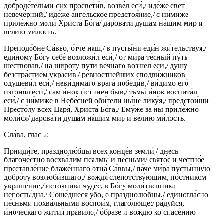
доброде́тельми сих просвети́в, возве́л еси́,/ иде́же свет
невече́рний,/ иде́же а́нгельское предстоя́ние,/ с ни́миже
приле́жно моли́ Христа́ Бо́га/ дарова́ти душа́м на́шим мир и
ве́лию ми́лость.
Преподо́бне Са́вво, о́тче наш,/ в пусты́ни еди́н жи́тельствуя,/
еди́ному Бо́гу себе́ возложи́л еси́,/ от ми́ра те́сный пу́ть
ше́ствовав,/ на широту́ пути́ ве́чнаго возше́л еси́,/ ду́шу
безстра́стием украси́в,/ ре́вностнейших сподви́жников
одушеви́л еси́,/ неви́димаго врага́ победи́в,/ ви́димо его́
изгоня́л еси́,/ сам и́нок и́стинен быв,/ тьмы́ и́нок воспита́л
еси́,/ с ни́миже в Небе́сней оби́тели ны́не лику́я,/ предстои́ши
Престо́лу всех Царя́, Христа́ Бо́га,/ Ему́же за ны приле́жно
моли́ся/ дарова́ти душа́м на́шим мир и ве́лию ми́лость.
Сла́ва, глас 2:
Прииди́те, празднолю́бцы всех конце́в земли́,/ дне́сь
благоче́стно восхва́лим псалмы́ и пе́сньми/ свято́е и честно́е
преставле́ние блаже́ннаго отца́ Са́ввы,/ па́че ми́ра пусты́нную
добро́ту возлюби́вшаго,/ вождя́ слепотству́ющим, по́стником
украше́ние,/ исто́чника чуде́с, к Бо́гу моли́твенника
непосты́дна./ Соше́дшеся у́бо, о празднолю́бцы,/ единогла́сно
пе́сньми похва́льными воспои́м, глаго́люще:/ ра́дуйся,
и́ноческаго жития́ пра́вило,/ о́бразе и вождю́ ко спасе́нию