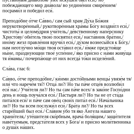
побежда́ющего мир диа́вола/ во уедине́нии смире́нием/
посрами́л и победи́л еси́.
Преподо́бне о́тче Са́вво,/ сам сый храм Ду́ха Бо́жия
нерукотворе́нный,/ рукотворе́нныя хра́мы Бо́гу воздви́гл еси́,/
чистоты́ и целому́дрия учи́тель,/ де́вственному напе́рснику
Христо́ву/ оби́тель твою́ посвяти́л еси́,/ наста́вник бра́тии,/
ино́му жезл правле́ния вручи́л еси́,/ ду́хом вознесы́йся к Бо́гу,/
нам неотлу́чно мо́щи твоя́ оста́вил еси́,/ и́мже предстоя́ще
ны́не, пра́зднующии твое́ успе́ние,/ я́ко при́сно с на́ми живу́ща
тя и́мамы,/ почерпа́юще от них всегда́ то́ки исцеле́ний.
Сла́ва, глас 6:
Са́вво, о́тче преподо́бне,/ ки́ими досто́йными венцы́ увязе́м тя/
или́ что нарече́м тя?/ Отца́ ли?/ Но ты па́че отце́в возлюби́л
еси́ нас./ Учи́теля ли?/ Но ты сам па́че всех/ в зако́не Госпо́дни
день и но́щь поуча́лся еси́./ Па́стыря ли?/ Но ты не от ста́да
пита́лся еси́/ и па́че сам ове́ц свои́х пита́л еси́./ Нача́льника
ли?/ Но ты всем послужи́л еси́./ Бра́та ли?/ Но ты всех
старе́йший был еси́./ Сла́вим у́бо тя я́ко А́нгела на́шего
храни́теля,/ уте́шителя ско́рбным, врача́ боля́щим,/ защи́тителя
наве́туемым, предста́теля всех у Бо́га/ и при́сно моли́твенника
о душа́х на́ших.