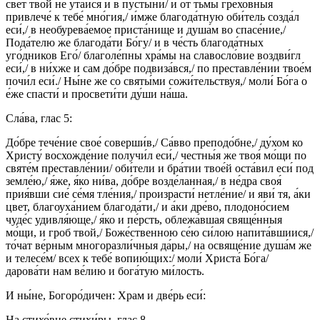
свет твой не утаи́ся и в пусты́ни/ и от тьмы грехо́вныя
привлече́ к тебе́ мно́гия,/ и́мже благода́тную оби́тель созда́л
еси́,/ в необурева́емое приста́нище и душа́м во спасе́ние,/
Пода́телю же благода́ти Бо́гу/ и в че́сть благода́тных
уго́дников Его́/ благоле́пны хра́мы на славосло́вие воздви́гл
еси́,/ в ни́хже и сам до́бре подвиза́вся,/ по преставле́нии твое́м
почи́л еси́./ Ны́не же со святы́ми сожи́тельствуя,/ моли́ Бо́га о
е́же спасти́ и просвети́ти ду́ши на́ша.
Сла́ва, глас 5:
До́бре тече́ние свое́ соверши́в,/ Са́вво преподо́бне,/ ду́хом ко
Христу́ восхожде́ние получи́л еси́,/ честны́я же твоя́ мо́щи по
святе́м преставле́нии/ оби́тели и бра́тии твое́й оста́вил еси́ под
земле́ю,/ я́же, я́ко ни́ва, до́бре возде́ланная,/ в не́дра своя́
прия́вши сие́ се́мя тле́ния,/ произрасти́ нетле́ние/ и яви́ тя, а́ки
цвет, благоуха́нием благода́ти,/ и а́ки дре́во, плодоно́сием
чуде́с удивля́юще,/ я́ко и пе́рсть, облежа́вшая свяще́нныя
мо́щи, и гроб твой,/ Боже́ственною се́ю си́лою напита́вшиися,/
то́чат ве́рным многоразли́чныя да́ры,/ на освяще́ние душа́м же
и телесе́м/ всех к тебе́ вопию́щих:/ моли́ Христа́ Бо́га/
дарова́ти нам ве́лию и бога́тую ми́лость.
И ны́не, Богоро́дичен: Храм и две́рь еси́:
На стихо́вне стихи́ры, глас 8.