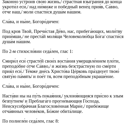
Зако́нно устро́ив свою́ жи́знь,/ страстна́я взыгра́ния до конца́
укроти́л еси́,/ над ни́миже и побе́дный вене́ц прия́в, Са́вво,
о́тче наш,/ моли́ спасти́ся душа́м на́шим.
Сла́ва, и ны́не, Богоро́дичен:
Под кров Твой, Пречи́стая Де́во, нас, прибега́ющих, моли́тву
прии́мши,/ не преста́й моля́щи Человеколю́бца Бо́га/ спасти́ся
душа́м на́шим.
По 2-м стихосло́вии седа́лен, глас 1:
Смири́л еси́ страсте́й свои́х воста́ния умерщвле́нием пло́ти,
преподо́бне о́тче Са́вво,/ и жи́знь безстра́стную по сме́рти
прия́л еси́./ Те́мже дне́сь Христо́ва Це́рковь пра́зднует твою́
святу́ю па́мять/ и пое́т тя, всем преподо́бным украше́ние.
Сла́ва, и ны́не, Богоро́дичен:
Наста́ви ны на пу́ть покая́ния,/ уклоня́ющияся при́сно к злым
безпу́тием/ и Преблага́го прогне́вающия Го́спода,
Неискусобра́чная Благослове́нная Мари́е,/ прибе́жище
отча́янных челове́ков, Бо́жие обита́лище.
По полиеле́и седа́лен, глас 8: