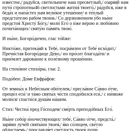
изве́стне,/ ра́дуйся, свети́льниче наш пресве́тлый,/ озаря́яй нам
пути́ стро́потны46 светлостьми́ жития́ твоего́,/ ра́дуйся, и́же в
беда́х и напа́стех нам вели́кое утеше́ние/ и те́плый
предста́телю рабо́м твои́м./ Со дерзнове́нием у́бо ны́не
предстоя́ Христу́ Бо́гу,/ моли́ Его́ о и́же ве́рою и любо́вию
почита́ющих/ святу́ю па́мять твою́.
И ны́не, Богоро́дичен, глас то́йже:
Никто́же, притека́яй к Тебе́, посра́млен от Тебе́ исхо́дит,/
Пречи́стая Богоро́дице Де́во,/ но про́сит благода́ти/ и
прие́млет дарова́ние к поле́зному проше́нию.
На стихо́вне стихи́ры, глас 2.
Подо́бен: До́ме Евфра́фов:
От земны́х к Небе́сным оби́телем,/ пресла́вне Са́вво о́тче,
преше́л еси́/ и та́мо святы́х че́сти сподо́бился еси́,/ с ни́миже
моли́ся/ спасти́ся душа́м на́шим.
Стих: Честна́ пред Го́сподем/ сме́рть преподо́бных Его́.
Ны́не собо́р и́ночествующих/ тебе́, Са́вво о́тче, предста́,/
заря́ми луче́й святы́ни твоея́,/ я́ко со́лнцем, све́тло
облиста́емь,/ прославля́ет све́тлость твоея́ души́.