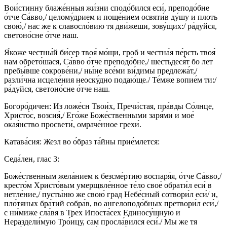
Вои́стинну блаже́нныя жи́зни сподо́бился еси́, преподо́бне
о́тче Са́вво,/ целому́дрием и поще́нием освяти́в ду́шу и плоть
свою́,/ нас же к славосло́вию тя дви́жеши, зову́щих:/ ра́дуйся,
светоно́сне о́тче наш.
Я́коже честны́й би́сер твоя́ мо́щи, гроб и честна́я пе́рсть твоя́
нам обрето́шася, Са́вво о́тче преподо́бне,/ шестьдеся́т бо лет
пребы́вше сокрове́ни,/ ны́не все́ми ви́димы предлежа́т,/
разли́чна исцеле́ния неоску́дно подаю́ще./ Те́мже вопие́м ти:/
ра́дуйся, светоно́сне о́тче наш.
Богоро́дичен: Из ложе́сн Твои́х, Пречи́стая, пра́вды Со́лнце,
Христо́с, возсия́,/ Его́же Боже́ственными заря́ми и мое́
окая́нство просвети́, омраче́нное грехи́.
Катава́сия: Жезл во о́браз та́йны прие́млется:
Седа́лен, глас 3:
Боже́ственным жела́нием к безсме́ртию воспаря́я, о́тче Са́вво,/
кресто́м Христо́вым умерщвле́нное те́ло свое́ обрати́л еси́ в
нетле́ние,/ пусты́ню же свою́ град Небе́сный сотвори́л еси́/ и,
пло́тяных бра́тий собра́в, во ангелоподо́бных претвори́л еси́,/
с ни́миже сла́вя в Трех Ипоста́сех Единосу́щную и
Нераздели́мую Тро́ицу, сам просла́вился еси́./ Мы же тя