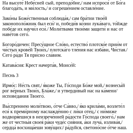
На высоте́ Небе́сней сый, преподо́бне,/ нам испроси́ от Бо́га
благода́ть, и ми́лость,/ и согреше́нием оставле́ние.
Зако́ны Боже́ственныя соблюда́я,/ сам бра́тии твое́й
законополо́жник был еси́/ и, победи́в ко́зни лука́ваго, то́йжде
побе́де их научи́л еси́./ Моли́твами твои́ми защити́ и нас от
наве́тов сего́.
Богоро́дичен: Пресу́щное Сло́во, естество́ плотско́е прии́м от
чи́стых крове́й Твои́х,/ плотска́го тле́ния нас изба́ви, Чи́стая./
Сего́ ра́ди Тя при́сно сла́вим.
Катава́сия: Крест начерта́в, Моисе́й:
Песнь 3
Ирмо́с: Не́сть свят,/ я́коже Ты, Го́споди Бо́же мой,/ вознесы́й
рог ве́рных Твои́х, Бла́же,/ и утверди́вый нас на ка́мени/
испове́дания Твоего́.
Вы́спреннею моли́твою, о́тче Са́вво,/ я́ко крила́ми, возлете́л
еси́ к преми́рному наслажде́нию с ли́ки оте́ц,/ с ни́миже
водворя́ешися в неизрече́нней ра́дости Го́спода своего́,/ нам
же от честны́я своея́ ра́ки чуде́с сия́ния, а́ки луча́, излива́я,/
сердца́ восхища́еши зову́щих:/ ра́дуйся, светоно́сне о́тче наш.