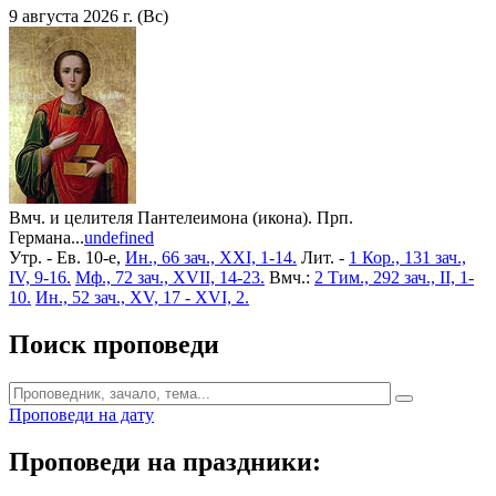
9 августа 2026 г. (Вс)
Вмч. и целителя Пантелеимона (икона). Прп.
Германа...
undefined
Утр. - Ев. 10-е,
Ин., 66 зач., XXI, 1-14.
Лит. -
1 Кор., 131 зач.,
IV, 9-16.
Мф., 72 зач., XVII, 14-23.
Вмч.:
2 Тим., 292 зач., II, 1-
10.
Ин., 52 зач., XV, 17 - XVI, 2.
Поиск проповеди
Проповеди на дату
Проповеди на праздники: