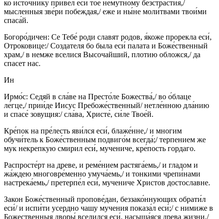
ко источнику привел еси́ то́е нему́тному безстрастия,/
мысленныя зве́ри побеждая,/ еже и ны́не моли́твами твои́ми
спаса́й.
Богоро́дичен: Се Тебе́ роди славят родов, я́коже прорекла еси́,
Отроковице:/ Создателя бо была еси́ палата и Боже́ственный
храм,/ в немже вселися Высочайший, плотию обложся,/ да
спасет нас.
Ин
Ирмо́с: Седяй в сла́ве на Престо́ле Божества́,/ во о́блаце
ле́гце,/ прии́де Иисус Пребоже́ственный/ нетле́нною дла́нию
и спасе́ зовущия:/ сла́ва, Христе́, си́ле Твое́й.
Кре́пок на пре́лесть яви́лся еси́, блаже́нне,/ и многим
обучи́тель к Боже́ственным подвиго́м всегда́;/ терпением же
мук некрепкую смирил еси́, мучениче, кре́пость гордаго.
Распросте́рт на древе, и реме́нием растяга́емь,/ и гладом и
жа́ждею многовре́менно умуча́емь,/ и тонкими чрепи́нами
настрека́емь,/ претерпе́л еси́, мучениче Христов достославне.
Закон Боже́ственный пропове́дан, беззако́ннующих обрати́л
еси́/ и испи́ти усердно чашу мучения показа́л еси́;/ с нимиже в
Божественныя дворы́ вселился еси́, насыща́яся древа жизни,/