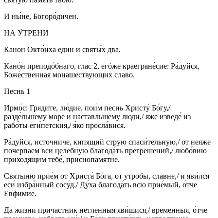
И ны́не, Богоро́дичен.
НА У́ТРЕНИ
Канон Окто́иха един и святы́х два.
Кано́н преподо́бнаго, глас 2, егóже краегране́сие: Ра́дуйся,
Боже́ственная монашествующих славо.
Песнь 1
Ирмо́с: Грядите, лю́дие, пои́м песнь Христу́ Бо́гу,/
разде́льшему море и наставльшему люди,/ яже изведе́ из
рабо́ты еги́петския,/ я́ко просла́вися.
Ра́дуйся, источниче, кипящий струю спаси́тельную,/ от неяже
почерпаем вси целебную благода́ть прегрешений,/ любо́вию
приходящим тебе́, приснопамятне.
Святыню прие́м от Христа́ Бо́га, от утробы, славне,/ и яви́лся
еси́ избра́нный сосу́д,/ Ду́ха благода́ть всю прие́мый, о́тче
Евфимие.
Да жизни причастник нетленныя яви́шися,/ временныя, о́тче