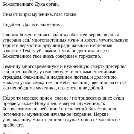
Божественнаго Ду́ха орга́н.
И́ны стихи́ры мученика, глас то́йже.
Подо́бен: Дал еси́ зна́мение:
Словом Божественнаго зна́ния,/ обогате́в верою, верныя
утвердил еси́/ многоплете́нныя муки/ и ярость мучительскую
терпе́ти дерзостно/ будущия ради жизни и нетленныя
радости./ Тем тя ублажа́ем, Лукиа́не достославне,/ и
Боже́ственное твое́ днесь совершаем торжество.
Темницу многовре́менную/ и ну́жнейшую смерть претерпе́л
еси́, преподо́бне,/ у́зами связу́ем, и острыми чрепи́нами
стреца́ем, блаже́нне,/ и неяде́нием лютым, и долго́тною
жаждею утомляемь;/ тем тя Небе́сная пища яве прия́ла есть,/
я́ко непобеди́ма мученика, страстотерпче до́блий.
Не́дро тя морское прие́м, славне,/ по три́десятих днех су́ши
предае́т,/ я́коже Ио́ну древле звере́й служением,/ к
Богоче́стному погребе́нию,/ и исцелений Боже́ственное
источе́ние,/ мучеников начальное избрание, Церкве
утвержде́ние,/ молитвенниче о душах на́ших,/ Богоносне
пребогате.