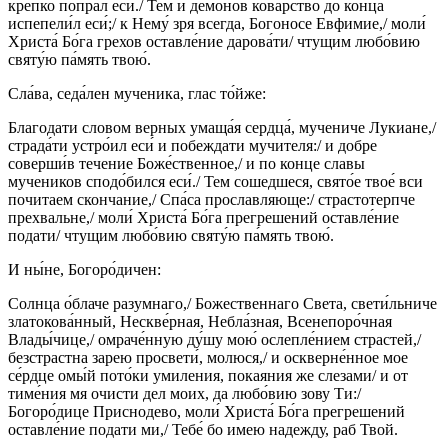
крепко попра́л еси́./ Тем и демонов коварство до конца
испепели́л еси́;/ к Нему́ зря всегда, Богоносе Евфимие,/ моли́
Христа́ Бо́га грехов оставле́ние дарова́ти/ чтущим любо́вию
святу́ю па́мять твою́.
Сла́ва, седа́лен мученика, глас то́йже:
Благодати словом верных умаща́я сердца́, мучениче Лукиане,/
страда́ти устро́ил еси́ и побеждати мучителя:/ и добре
соверши́в течение Боже́ственное,/ и по конце славы
мучеников сподо́бился еси́./ Тем сошедшеся, свято́е твое́ вси
почитаем скончание,/ Спа́са прославляюще:/ страстотерпче
прехвальне,/ моли́ Христа́ Бо́га прегрешений оставле́ние
подати/ чтущим любо́вию святу́ю па́мять твою́.
И ны́не, Богоро́дичен:
Солнца о́блаче разумнаго,/ Божественнаго Света, свети́льниче
златокова́нный, Нескве́рная, Небла́зная, Всенепоро́чная
Влады́чице,/ омраче́нную ду́шу мою́ ослепле́нием страстей,/
безстрастна зарею просвети́, молюся,/ и оскверне́нное мое
се́рдце омы́й пото́ки умиления, покаяния же слезами/ и от
тиме́ния мя очисти дел моих, да любо́вию зову Ти:/
Богоро́дице Приснодево, моли́ Христа́ Бо́га прегрешений
оставле́ние подати ми,/ Тебе́ бо имею надежду, раб Твой.