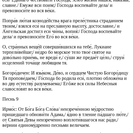
славне./ Емуже вси поим;/ Го́спода воспевайте дела/ и
превозноси́те во вся ве́ки.
Попра́в лю́тая козноде́йства врага преле́стника страданием
твои́м,/ взялся еси́ на пресла́вную высоту́, достославне,/ и
А́нгельская достигл еси́ чи́ны, вопия́:/ Го́спода воспевайте
дела/ и превозноси́те Его́ во вся ве́ки.
О, стра́нных веще́й соверши́вшихся на тебе́, Лукиане
терпели́вейше;/ не́дро бо морское тело твое́ святое на
дово́льно прие́мь, не вреди́ е,/ су́ши же предае́т це́ло,/ струи́
исцелений точа́ще любящим тя.
Богоро́дичен: И язы́ком, Де́во, и сердцем Чистую Богоро́дицу
Тя пропове́даем,/ Го́спода бо родила еси́, плотию обложе́на и
во дву естеству́ разумева́ема;/ Егóже вся силы Небесныя
славосло́вят во вся ве́ки.
Песнь 9
Ирмо́с: От Бо́га Бо́га Сло́ва/ неизрече́нною му́дростию
пришедшаго обнови́ти Адама,/ я́дию в тление па́дшаго лю́те,/
от Святы́я Девы неизрече́нно воплоти́вшагося нас ра́ди,/
ве́рнии единому́дренно песньми величаем.