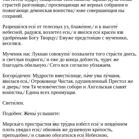
страстей разгоня́щи,/ просвещающи же верных собрания и
пожига́ющи де́монская воинства;/ юже совершающия ны
сохраняй.
Разреши́лся еси́ от телесных уз, блаже́нне,/ и к высоте́
небесней, радуяся, возлете́л еси́,/ и яви́лся еси́ красе́н язв
удобре́ньми Бо́гу Творцу;/ Емуже предстои́ши с мученики,
веселяся.
Мученик нас Лукиан совокупи́/ похвалити того стра́сти днесь,
и светлыя подвиги,/ и еже до конца доблесть, чудес же
благода́ть обильную./ Сего вси согласно ублажа́ем.
Богоро́дичен: Мудрости вмести́лище, па́че ума лу́чшия,
яви́лася еси́,/ Отроковице Чи́стая, одушевленный Престол же
и дверь;/ тем Тя челове́честии собо́ри и А́нгельская славят
вои́нства,/ Едина всех преиму́щая.
Свети́лен.
Подо́бен: Жены́ услышите:
Мирска́го пристра́стия я́ко тру́дна избе́гл еси́/ и неяде́нием
плоть увяди́л еси́;/ обнови́в же душевную кре́пость,
преподо́бне,/ и славою обогати́лся еси́ Небесною,