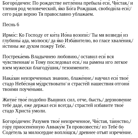
Богоро́дичен: По рождестве нетле́нна пребыла́ еси́, Чи́стая,/ и
тления род человеческий, я́ко Бо́га Рождшая, свободи́ла еси́;/
сего ра́ди верою Тя православно ублажа́ем.
Песнь 6
Ирмо́с: Ко Господу от ки́та Ио́на возопи́:/ Ты мя возведи́ из
глубины́ ада, молюся;/ да я́ко Изба́вителю, во гласе хвале́ния,/
и́стины же духом пожру́ Тебе́.
Пострека́емь Владычнею любовию,/ оставил еси́ вся
чу́вственная/ и Тому последовал еси́,/ на ра́мена иго легкое
взем мужески благоду́шия,/ тезоимените.
Нака́зан неизреченных знанию, блаже́нне,/ научил еси́ твое́
стадо Небе́сная му́дрствовати/ и страсте́й нашествия отгони́
твои́ми поуче́ньми.
Житие́ твое́ подобно Вышних сил, отче, бысть,/ дерзновение
тебе́ даде́, еже держал еси́ всегда,/ страстей избавите твое́
стадо Христа́ умоли.
Богоро́дичен: Разумев твое́ неизреченное, Чи́стая, та́инство,/
го́ру приосене́нную Авваку́м Тя провозвести́;/ из Тебе́ бо
Соде́тель за милосердие вопло́щся,/ древнее отъят изрече́ние.