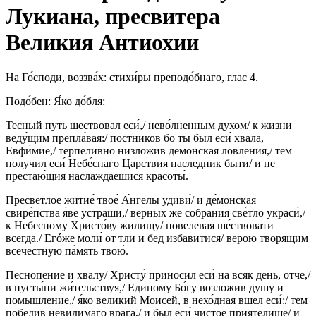
Лукиана, пресвитера
Великия Антиохии
На Го́споди, воззва́х: стихи́ры преподо́бнаго, глас 4.
Подо́бен: Я́ко до́бля:
Тесный путь шествовал еси́,/ нево́лненным духом/ к жизни
веду́щим препла́вая:/ постников бо ты был еси́ хвала,
Евфи́мие,/ терпеливно низложив демонская ловления,/ тем
получил еси́ Небе́снаго Царствия наследник быти/ и не
престаю́щия наслаждаешися красоты́.
Пресветлое житие́ твое́ А́нгелы удиви́/ и де́монская
свире́пства я́ве устраши,/ верных же собрания све́тло украси́,/
к Небесному Христо́ву жилищу/ повелевая ше́ствовати
всегда./ Егóже моли́ от тли и бед избавитися/ верою творящим
всечестную па́мять твою́.
Песнопение и хвалу/ Христу́ приносил еси́ на всяк день, отче,/
в пусты́ни жи́тельствуя,/ Единому Бо́гу возложив душу и
помышление,/ я́ко великий Моисей, в нехо́дная вшел еси́:/ тем
победив невидимаго врага,/ и был еси́ чистое приятелище/ и