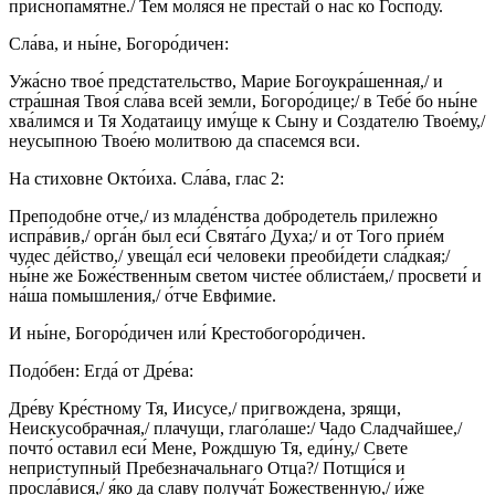
приснопа́мятне./ Тем моля́ся не преста́й о нас ко Господу.
Сла́ва, и ны́не, Богоро́дичен:
Ужа́сно твое́ предстательство, Марие Богоукра́шенная,/ и
стра́шная Твоя́ сла́ва всей земли, Богоро́дице;/ в Тебе́ бо ны́не
хва́лимся и Тя Ходатаицу иму́ще к Сыну и Создателю Твое́му,/
неусыпною Твое́ю молитвою да спасемся вси.
На стиховне Окто́иха. Сла́ва, глас 2:
Преподобне отче,/ из младе́нства добродетель прилежно
испра́вив,/ орга́н был еси́ Свята́го Духа;/ и от Того прие́м
чудес де́йство,/ увеща́л еси́ человеки преоби́дети сла́дкая;/
ны́не же Боже́ственным светом чисте́е облиста́ем,/ просвети́ и
на́ша помышления,/ о́тче Евфимие.
И ны́не, Богоро́дичен или́ Крестобогоро́дичен.
Подо́бен: Егда́ от Дре́ва:
Дре́ву Кре́стному Тя, Иисусе,/ пригвождена, зрящи,
Неискусобрачная,/ плачущи, глаго́лаше:/ Чадо Сладчайшее,/
почто́ оставил еси́ Мене, Рождшую Тя, еди́ну,/ Свете
неприступный Пребезначальнаго Отца?/ Потщи́ся и
просла́вися,/ я́ко да славу получа́т Божественную,/ и́же