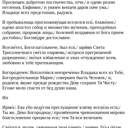
Просвеще́н добро́тою постничества, отче,/ и оде́ян ризою
нетления, Евфимие,/ и увязе́н венцем даров па́че ума,/
Влады́це всех предстои́ши, радуяся.
В пребыва́лища присноживу́щая вселился еси́, блаже́нне,/
иде́же апостол собор и множество му́ченик, преподобных
собрание, пророков ли́цы,/ болезней воздаяния от Бо́га прием
достойно,/ Богому́дре достославне.
Всесве́тел, Богоглаго́льниче, был еси́,/ заря́ми Света
Трисолнечнаго све́тло озаряемь,/ испроси прегрешений
разрешение,/ лю́тых избавление и злых отчуждение/ всем,
любо́вию к тебе́ притекающим.
Богоро́дичен: Воплоти́вся неизрече́нно Владыка всех из Тебе́,
Богороди́тельнице Марие,/ совершен бысть Человек,/ и,
роди́вся, я́коже прежде рождества Де́ву сохрани Тя Чи́сту./
Eгoже моли́ спасти́ от бед души на́ша.
Ин
Ирмо́с: Ева у́бо неду́гом преслуша́ния/ клятву всели́ла есть;/
Ты же, Де́во Богоро́дице,/ прозябе́нием чревоноше́ния ми́рови
благословение процвела́ еси́;/ тем Тя вси величаем.
Све́тится, мудре, священная твоя́ па́мять,/ зарями Ду́ха о́блак