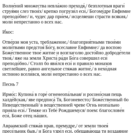
Волне́ний множества невла́жно преходя́,/ безплотныя враги́
струя́ми слез твои́х/ крепко погрузи́л еси́,/ Богому́дре Евфимие
преподо́бне:/ и, чудес дар при́ем,/ исцеляеши страсти всякия,/
моли́ непрестанно о всех нас.
И́кос:
Отве́рзи моя уста, треблаженне,/ благоприя́тными твои́ми
моли́твами предстоя́ Бо́гу, всеславне Евфимие:/ да воспою
Боже́ственное твое́ житие́ и возглаголю досто́йно доброде́тели
твоя́,/ яже на земли Христа́ ра́ди Бо́га совершил еси́
преподо́бно./ Столп бо яви́лся еси́ и правило монахов
светлейшее, равно ангельное стяжав житие́,/ в нехо́дная
истинно всели́вся, моли́ непрестанно о всех нас.
Песнь 7
Ирмо́с: Купина́ в горе́ огненеопа́льная/ и росоно́сная пещь
халде́йская,/ яве предписа́ Тя, Богоневесто;/ Боже́ственный бо
Невеще́ственный/ в веще́ственней чреве Огнь неопа́льно
прия́ла еси́./ Темже из Тебе́ Рождшемуся/ поем: благослове́н
еси́, Боже отец на́ших.
Авраамский стяжа́в нрав, премудре,/ от земли твоея́
пресе́льник быв,/ и Бо́га узре́л еси́, обещава́юща ти воздаяние