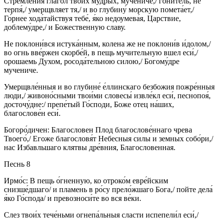
Стремле́ния глагол твои́х мудрых, му́чениче,/ гони́тель, не
терпя́,/ умерщвляет тя,/ и во глубину́ морскую помета́ет,/
Го́рнее хода́тайствуя тебе́, я́ко недоумева́я, Царствие,
доблему́дре,/ и Божественную славу.
Не поклони́вся истука́нным, колена же не поклони́в и́долом,/
во огнь вве́ржен скорбе́й, в пещь мучительную вшел еси́,/
орошаемь Духом, росода́тельною силою,/ Богому́дре
мучениче.
Умерщвле́нныя и во глубине́ е́ллинскаго безбожия пожре́нныя
люди,/ живоно́сными твои́ми словесы́ извле́кл еси́, песнопоя́,
досточу́дне:/ препе́тый Го́споди, Боже отец на́ших,
благослове́н еси́.
Богоро́дичен: Благословен Плод благослове́ннаго чрева
Твоего́,/ Eгoже благословя́т Небесныя силы и земных собо́ри,/
нас Избавльшаго клятвы дре́вния, Благословенная.
Песнь 8
Ирмо́с: В пещь о́гненную, ко отроко́м евре́йским
снизше́дшаго/ и пламень в ро́су прело́жшаго Бога,/ пойте дела́
я́ко Го́спода/ и превозноси́те во вся ве́ки.
Слез твои́х тече́ньми огнепа́льныя сласти испепели́л еси́,/