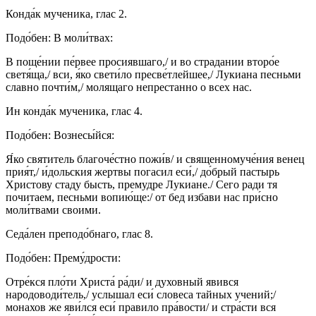
Конда́к мученика, глас 2.
Подо́бен: В моли́твах:
В поще́нии пе́рвее просиявшаго,/ и во страдании второ́е
светя́ща,/ вси, я́ко свети́ло пресве́тлейшее,/ Лукиана песньми
славно почти́м,/ молящаго непрестанно о всех нас.
Ин конда́к мученика, глас 4.
Подо́бен: Вознесы́йся:
Я́ко святитель благоче́стно пожи́в/ и священномуче́ния венец
прия́т,/ и́дольския жертвы погасил еси́,/ до́брый пастырь
Христову стаду бысть, премудре Лукиане./ Сего ради тя
почитаем, песньми вопию́ще:/ от бед избави нас при́сно
моли́твами своими.
Седа́лен преподо́бнаго, глас 8.
Подо́бен: Прему́дрости:
Отре́кся пло́ти Христа́ ра́ди/ и духовный явився
народоводи́тель,/ услышал еси́ словеса тайных учений;/
монахов же яви́лся еси́ правило пра́вости/ и стра́сти вся