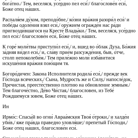
бога́тно./ Тем, веселяся, усердно пел еси́:/ благослове́н еси́,
Боже отец на́ших.
Распаля́ем ду́хом, преподо́бне,/ ко́зни вра́жия разори́л еси́/ и
побе́ды одоле́ния взял еси́,/ ору́жием огражде́н нас ра́ди
пригвозди́вшагося на Кресте́ Влады́ки./ Тем, веселя́ся, усе́рдно
пел еси́:/ благослове́н еси́, Бо́же оте́ц на́ших.
К горе́ моли́твы приступи́л еси́,/ и, вшед во о́блак Духа, Бо́жия
за́дняя ви́дел еси́,/ и, сла́ву прие́м разсужде́ния, быв, о́тче,
столп непоколеби́м./ Тем приле́жно моли́ изба́витися
искуше́ния вра́жия пою́щим тя.
Богоро́дичен: Закона Исполнителя родила́ еси́,/ прежде век
Го́спода всяческих,/ Сына, Мудрость же и Силу,/ напосле́док,
Пречистая, преесте́ственно пло́тию на обновление земны́м./
Тем благоче́стно, Де́во Чи́стая,/ благословен, из Тебе́
Рождшемуся зовем, Боже отец на́ших.
Ин
Ирмо́с: Спасы́й во огни́ Авраа́мския Твоя́ о́троки,/ и халде́и
уби́в,/ яже пра́вда праведно уловля́ше;/ препе́тый Го́споди,/
Боже отец на́ших, благослове́н еси́.