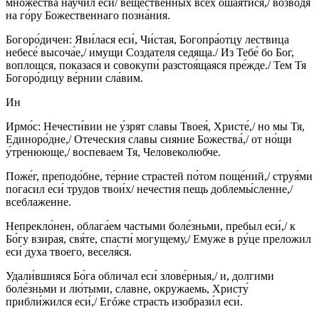
множества научил еси́/ вещественных всех оша́ятися,/ возводя́
на го́ру Божественнаго позна́ния.
Богоро́дичен: Яви́лася еси́, Чи́стая, Богопра́отцу лествица
небесе́ высоча́е,/ имущи Создателя седяща./ Из Тебе́ бо Бог,
воплощся, показася и совокупи́ разстоя́щаяся пре́жде./ Тем Тя
Богоро́дицу ве́рнии сла́вим.
Ин
Ирмо́с: Нечести́вии не у́зрят славы Твоея́, Христе́,/ но мы Тя,
Единоро́дне,/ Отеческия славы сияние Божества́,/ от но́щи
у́тренююще,/ воспеваем Тя, Человеколюбче.
Поже́г, преподо́бне, те́рние страстей по́том поще́ний,/ струя́ми
погасил еси́ трудов твои́х/ нечестия пещь доблемы́сленне,/
всеблаженне.
Непрекло́нен, облага́ем частыми боле́зньми, пребыл еси́,/ к
Бо́гу взирая, свя́те, спасти́ могущему,/ Емуже в ру́це преложил
еси́ духа твоего, веселя́ся.
Удали́вшияся Бо́га обличал еси́ злове́рныя,/ и, долгими
боле́зньми и лю́тыми, славне, окружаемь, Христу́
прибли́жился еси́,/ Егóже страсть изобрази́л еси́.