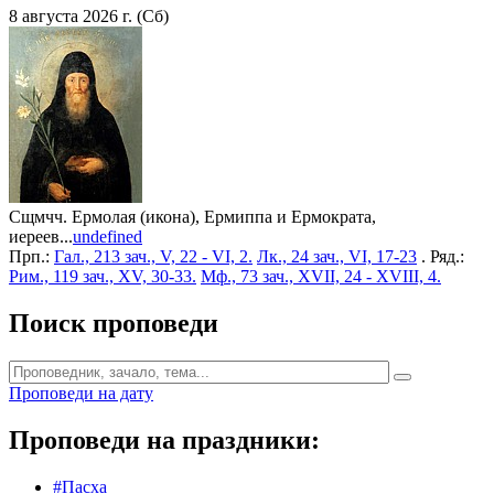
8 августа 2026 г. (Сб)
Сщмчч. Ермолая (икона), Ермиппа и Ермократа,
иереев...
undefined
Прп.:
Гал., 213 зач., V, 22 - VI, 2.
Лк., 24 зач., VI, 17-23
. Ряд.:
Рим., 119 зач., XV, 30-33.
Мф., 73 зач., XVII, 24 - XVIII, 4.
Поиск проповеди
Проповеди на дату
Проповеди на праздники:
#Пасха