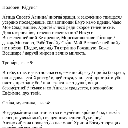
Подо́бен: Ра́дуйся:
А́гнца Своего́ А́гница/ иногда́ зрящи, к заколе́нию тща́щася,/
усердно последоваше, сия́ вопиющи Ему:/ ка́мо и́деши, Чадо
Мое Сладчайшее, Христе́?/ чесо́ ра́ди скорое течение сие,
Долготерпели́ве, тече́ши неле́ностно?/ Иисусе
Возжеле́ннейший Безгрешне, Многомилостиве Го́споди,/
даждь Ми слово, Рабе́ Твое́й,/ Сы́не Мой Вселюбезнейший,/
не пре́зри, Щедре, молча́,/ Тя стра́нно Рождшую, Боже
Всещедре,/ даруяй ми́рови ве́лию ми́лость.
Тропа́рь, глас 8:
В тебе́, отче, известно спасеся, еже по о́бразу:/ прии́м бо крест,
последовал еси́ Христу,/ и, действуя, учил еси́ презира́ти у́бо
плоть, прехо́дит бо,/ прилежа́ти же о души́, ве́щи
безсме́ртней;/ те́мже и со А́нгелы срадуется, преподо́бне
Евфи́мие, дух твой.
Сла́ва, мученика, глас 4:
Воздержа́нием постничества и муче́ния кро́вию/ ты, стяжа́в
венец неувяда́емый, священномучениче Лукиа́не,/
Антиохи́йская похвало́,/ о нас моли́ Христа́ Бо́га,/ творящих
святу́ю па́мять твою́.