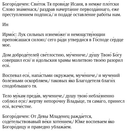
Богоро́дичен: Сви́ток Тя прови́де Исаия, в немже пло́тски
Слово зна́менася,/ раздрав начерта́ние первозда́ннаго, еже
преступлением подписа́,/ и подаде́ оставле́ние рабо́ты нам.
Ин
Ирмо́с: Лук сильных изнемо́же/ и немощству́ющии
препоя́сашася силою;/ сего ра́ди утверди́ся в Го́споде се́рдце
мое.
Дом доброде́телей све́тлостию, му́чениче,/ ду́шу Твою́ Бо́гу
совершил еси́/ и и́дольския храмы молитвою твое́ю разори́л
еси́.
Воспевал еси́, напа́стьми окружаем, муче́ниче,/ и мучений
боле́зньми оскорбляем,/ таковых я́ко Благодетеля благи́х
сподобльшаго тя.
Тело му́кам преда́в, мучениче,/ душу твою́ небла́зненно
соблю́л еси́:/ жертву непоро́чну Влады́це, тя сама́го, принесл
еси́, всече́стне.
Богоро́дичен: От Девы Младенец ражда́ется,
соде́тельствовавый ве́ки хоте́нием,/ Ю́же воспеваем я́ко
Богоро́дицу и праведно ублажа́ем.