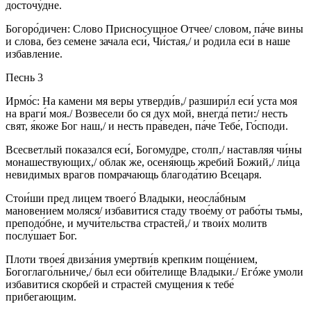
досточу́дне.
Богоро́дичен: Слово Присносущное Отчее/ словом, па́че вины
и слова, без семене зачала еси́, Чи́стая,/ и родила еси́ в наше
избавление.
Песнь 3
Ирмо́с: На камени мя веры утверди́в,/ разшири́л еси́ уста моя
на враги́ моя./ Возвесели бо ся дух мой, внегда́ пети:/ несть
свят, я́коже Бог наш,/ и несть пра́веден, па́че Тебе́, Го́споди.
Всесветлый показался еси́, Богомудре, столп,/ наставляя чи́ны
монашествующих,/ облак же, осеня́ющь жребий Божий,/ ли́ца
невидимых врагов помрачающь благода́тию Всецаря.
Стои́ши пред лицем твоего́ Владыки, неосла́бным
мановением моляся/ избавитися стаду твое́му от рабо́ты тьмы,
преподо́бне, и мучи́тельства страстей,/ и твои́х молитв
послу́шает Бог.
Плоти твоея́ двиза́ния умертви́в крепким поще́нием,
Богоглаго́льниче,/ был еси́ оби́телище Владыки./ Егóже умоли
избавитися скорбей и страстей смущения к тебе́
прибегающим.