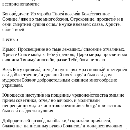
всеприснопамятне.
Богоро́дичен: Из утробы Твоея́ возсия́в Боже́ственное
Солнце,/ яже во тме многобожия, Отроковице, просвети́/ и в
се́ни сме́ртней сущия осия́./ Емуже взываем: сла́ва, Христе́,
си́ле Твое́й.
Песнь 5
Ирмо́с: Просвеще́ние во тьме лежа́щих,/ спасе́ние отчаянных,
Христе́ Спасе мой;/ к Тебе́ у́тренюю, Царю мира,/ просвети́ мя
сиянием Твоим;/ иного бо, разве Тебе́, бога не знаю.
Весь Бо́гу прилежа́, отче,/ в пустынях мраз нощны́й претерпе́л
еси́ до́блественне,/ и дневный нося́ вар;/ и был еси́ дом
мудрости Бо́жия/ добродетельным сия́нием многообра́зно
украшаем.
Юношески наступи́в на поще́ние,/ чревонеи́стовства зми́я не
прие́м советника, отче,/ но а́лчбою, и моли́твами
непреста́нными,/ и чистото́ю соедини́вся Бо́гу,/ причастник
был еси́ сла́дости лучшия.
Добродетелей возше́д на о́блаки,/ скрижа́ли прия́л еси́,
блаже́нне, напи́санныя рукою Божиею,/ и монашествующих