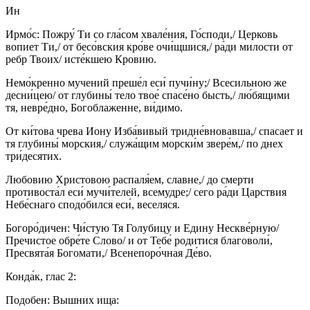
Ин
Ирмо́с: Пожру́ Ти со гла́сом хвале́ния, Го́споди,/ Церковь
вопиет Ти,/ от бесо́вския кро́ве очи́щшися,/ ра́ди милости от
ребр Твоих/ исте́кшею Кровию.
Немо́кренно мучений преше́л еси́ пучи́ну;/ Всесильною же
десни́цею/ от глубины́ тело твое́ спасе́но бысть,/ лю́бящими
тя, невре́дно, Богоблаженне, ви́димо.
От ки́това чрева Иону Изба́вивый тридне́вновавша,/ спасает и
тя глубины́ морския,/ служа́щим морски́м звере́м,/ по днех
три́десятих.
Любовию Христовою распаля́ем, славне,/ до смерти
противоста́л еси́ мучи́телей, всемудре;/ сего ра́ди Царствия
Небе́снаго сподо́бился еси́, веселяся.
Богоро́дичен: Чи́стую Тя Голубицу и Едину Нескве́рную/
Пречистое обре́те Слово/ и от Тебе́ родитися благоволи́,
Пресвята́я Богомати,/ Всенепоро́чная Де́во.
Конда́к, глас 2:
Подобен: Вышних ища: