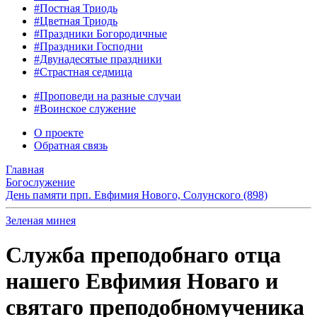
#Постная Триодь
#Цветная Триодь
#Праздники Богородичные
#Праздники Господни
#Двунадесятые праздники
#Страстная седмица
#Проповеди на разные случаи
#Воинское служение
О проекте
Обратная связь
Главная
Богослужение
День памяти прп. Евфимия Нового, Солунского (898)
Зеленая минея
Служба преподобнаго отца
нашего Евфимия Новаго и
святаго преподобномученика