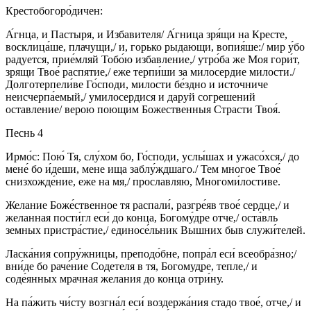
Крестобогоро́дичен:
А́гнца, и Пастыря, и Избавителя/ А́гница зря́щи на Кресте,
восклица́ше, плачущи,/ и, горько рыдающи, вопия́ше:/ мир у́бо
радуется, прие́мляй Тобо́ю избавление,/ утро́ба же Моя гори́т,
зрящи Твое́ распятие,/ еже терпи́ши за милосердие милости./
Долготерпели́ве Го́споди, милости бе́здно и источниче
неисчерпа́емый,/ умилосердися и даруй согрешений
оставление/ верою поющим Божественныя Страсти Твоя́.
Песнь 4
Ирмо́с: Пою́ Тя, слу́хом бо, Го́споди, услы́шах и ужасо́хся,/ до
мене́ бо и́деши, мене ища заблу́ждшаго./ Тем многое Твое́
снизхожде́ние, еже на мя,/ прославляю, Многоми́лостиве.
Желание Боже́ственное тя распали́, разгре́яв твое́ сердце,/ и
желанная пости́гл еси́ до конца, Богому́дре отче,/ оста́вль
земных пристра́стие,/ единосе́льник Вышних быв служи́телей.
Ласка́ния сопру́жницы, преподо́бне, попра́л еси́ всеобра́зно;/
вни́де бо раче́ние Содетеля в тя, Богомудре, тепле,/ и
соде́янных мрачная желания до конца отри́ну.
На па́жить чи́сту возгна́л еси́ воздержа́ния стадо твое́, отче,/ и