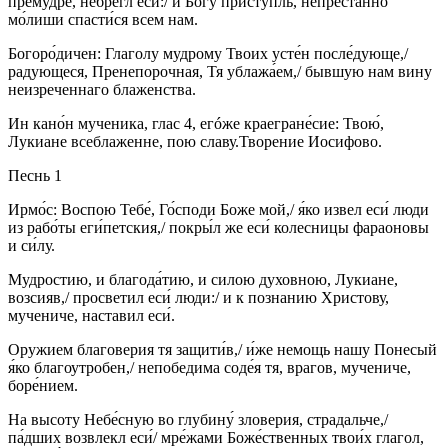
премудре, небрегл еси́:/ и Бо́гу присту́пль, непрестанно
мо́лиши спасти́ся всем нам.
Богоро́дичен: Глаголу мудрому Твоих усте́н после́дующе,/
радующеся, Пренепорочная, Тя ублажа́ем,/ бывшую нам вину
неизреченнаго блаженства.
Ин кано́н мученика, глас 4, егóже краегране́сие: Твою́,
Лукиане всеблаженне, пою славу.Творение Иосифово.
Песнь 1
Ирмо́с: Воспою Тебе́, Го́споди Боже мой,/ я́ко извел еси́ люди
из рабо́ты еги́петския,/ покры́л же еси́ колесницы фараоновы
и си́лу.
Мудростию, и благода́тию, и силою духовною, Лукиане,
возсияв,/ просветил еси́ люди:/ и к познанию Христову,
мучениче, наставил еси́.
Оружием благоверия тя защити́в,/ и́же немощь нашу Понесый
я́ко благоутробен,/ непобедима соде́я тя, врагов, мучениче,
боре́нием.
На высоту Небе́сную во глубину́ зловерия, страдальче,/
па́дших возвлекл еси́/ мре́жами Боже́ственных твои́х глагол,