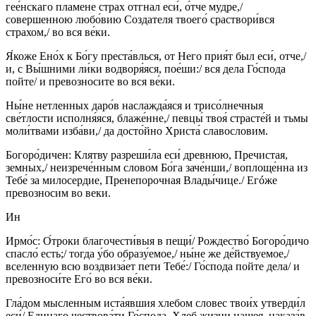
гее́нскаго пламене страх отгнал еси́, о́тче мудре,/
совершенною любо́вию Создателя твоего́ сраствори́вся
страхом,/ во вся ве́ки.
Я́коже Ено́х к Бо́гу преста́влься, от Него прия́т был еси́, отче,/
и, с Вы́шними ли́ки водворя́яся, пое́ши:/ вся дела Го́спода
пойте/ и превозносите во вся ве́ки.
Ны́не нетленных даро́в наслажда́яся и трисо́лнечныя
све́тлости исполня́яся, блаже́нне,/ певцы́ твоя́ страсте́й и тьмы
моли́твами изба́ви,/ да досто́йно Христа́ славословим.
Богоро́дичен: Клятву разреши́ла еси́ древнюю, Пречистая,
земных,/ неизрече́нным словом Бо́га заче́нши,/ воплоще́нна из
Тебе́ за милосердие, Пренепорочная Влады́чице./ Егóже
превозносим во веки.
Ин
Ирмо́с: О́троки благочести́выя в пещи́/ Рождество́ Богоро́дичо
спасло́ есть;/ тогда у́бо образу́емое,/ ны́не же де́йствуемое,/
вселенную всю воздвиза́ет пети Тебе́:/ Го́спода пойте дела/ и
превозноси́те Его́ во вся ве́ки.
Гла́дом мысленным иста́явшия хлебом словес твои́х утверди́л
еси́/ Единаго чествова́ти Го́спода, Хлеб жизни нашея, наказа́в,