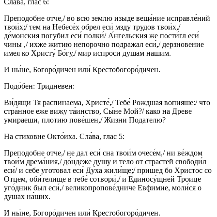
Сла́ва, глас 6:
Преподобне отче,/ во всю землю изыде веща́ние исправле́ний
твои́х;/ тем на Небесе́х обрел еси́ мзду трудов твои́х,/
де́монския погубил еси́ полки́/ А́нгельския же пости́гл еси́
чины ,/ ихже житию непорочно подражал еси́,/ дерзновение
имея ко Христу́ Бо́гу,/ мир испроси душам нашим.
И ны́не, Богоро́дичен или́ Крестобогоро́дичен.
Подо́бен: Тридневен:
Ви́дящи Тя распинаема, Христе́,/ Тебе́ Рождшая вопияше:/ что
стра́нное еже вижу та́инство, Сы́не Мой?/ како на Древе
умираеши, плотию пове́шен,/ Жизни Подателю?
На стиховне Окто́иха. Сла́ва, глас 5:
Преподобне отче,/ не дал еси́ сна твои́м очесе́м,/ ни ве́ждом
твои́м дрема́ния,/ до́ндеже душу и тело от страстей свободи́л
еси́/ и себе уготовал еси́ Ду́ха жили́ще;/ пришед бо Христос со
Отцем, оби́телище в тебе́ сотвори́,/ и Единосу́щней Троице
уго́дник был еси́,/ великопропове́дниче Евфимие, моли́ся о
душах на́ших.
И ны́не, Богоро́дичен или́ Крестобогоро́дичен.